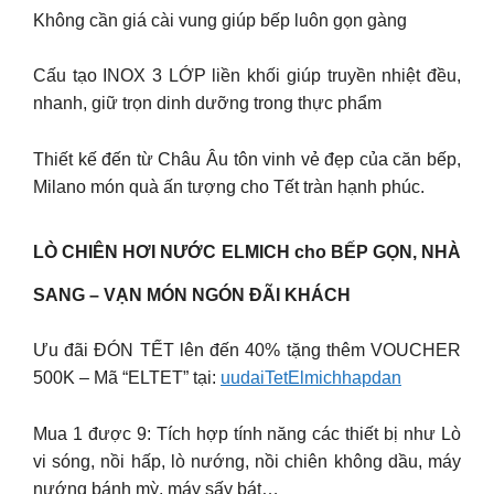
Không cần giá cài vung giúp bếp luôn gọn gàng
Cấu tạo INOX 3 LỚP liền khối giúp truyền nhiệt đều,
nhanh, giữ trọn dinh dưỡng trong thực phẩm
Thiết kế đến từ Châu Âu tôn vinh vẻ đẹp của căn bếp,
Milano món quà ấn tượng cho Tết tràn hạnh phúc.
LÒ CHIÊN HƠI NƯỚC ELMICH cho BẾP GỌN, NHÀ
SANG – VẠN MÓN NGÓN ĐÃI KHÁCH
Ưu đãi ĐÓN TẾT lên đến 40% tặng thêm VOUCHER
500K – Mã “ELTET” tại:
uudaiTetElmichhapdan
Mua 1 được 9: Tích hợp tính năng các thiết bị như Lò
vi sóng, nồi hấp, lò nướng, nồi chiên không dầu, máy
nướng bánh mỳ, máy sấy bát…