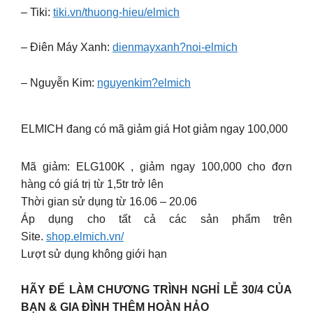
– Tiki:
tiki.vn/thuong-hieu/elmich
– Điên Máy Xanh:
dienmayxanh?noi-elmich
– Nguyễn Kim:
nguyenkim?elmich
ELMICH đang có mã giảm giá Hot giảm ngay 100,000
Mã giảm: ELG100K , giảm ngay 100,000 cho đơn
hàng có giá trị từ 1,5tr trở lên
Thời gian sử dụng từ 16.06 – 20.06
Áp dụng cho tất cả các sản phẩm trên
Site.
shop.elmich.vn/
Lượt sử dụng không giới hạn
HÃY ĐỂ LÀM CHƯƠNG TRÌNH NGHỈ LỄ 30/4 CỦA
BẠN & GIA ĐÌNH THÊM HOÀN HẢO