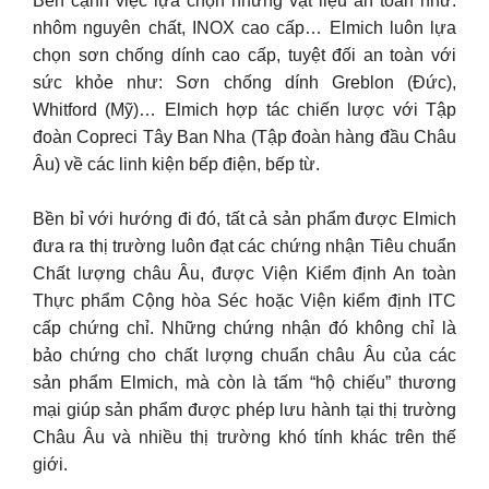
Bên cạnh việc lựa chọn những vật liệu an toàn như:
nhôm nguyên chất, INOX cao cấp… Elmich luôn lựa
chọn sơn chống dính cao cấp, tuyệt đối an toàn với
sức khỏe như: Sơn chống dính Greblon (Đức),
Whitford (Mỹ)… Elmich hợp tác chiến lược với Tập
đoàn Copreci Tây Ban Nha (Tập đoàn hàng đầu Châu
Âu) về các linh kiện bếp điện, bếp từ.
Bền bỉ với hướng đi đó, tất cả sản phẩm được Elmich
đưa ra thị trường luôn đạt các chứng nhận Tiêu chuẩn
Chất lượng châu Âu, được Viện Kiểm định An toàn
Thực phẩm Cộng hòa Séc hoặc Viện kiểm định ITC
cấp chứng chỉ. Những chứng nhận đó không chỉ là
bảo chứng cho chất lượng chuẩn châu Âu của các
sản phẩm Elmich, mà còn là tấm “hộ chiếu” thương
mại giúp sản phẩm được phép lưu hành tại thị trường
Châu Âu và nhiều thị trường khó tính khác trên thế
giới.