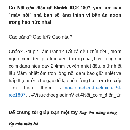
Có 𝐍𝐨̂̀𝐢 𝐜𝐨̛𝐦 đ𝐢𝐞̣̂𝐧 𝐭𝐮̛̉ 𝐄𝐥𝐦𝐢𝐜𝐡 𝐑𝐂𝐄-𝟏𝟖𝟎𝟕, yên tâm các
“máy nói” nhà bạn sẽ lặng thinh vì bận ăn ngon
trong háo hức nha!
Gạo trắng? Gạo lứt? Gạo nâu?
Cháo? Soup? Làm Bánh? Tất cả đều chín đều, thơm
ngon mềm dẻo, giữ trọn vẹn dưỡng chất, bởi: Lòng nồi
cơm dạng niêu dày 2.4mm truyền nhiệt đều, giữ nhiệt
lâu Mâm nhiệt ôm trọn lòng nồi đảm bảo giữ nhiệt và
hấp thụ nước cho gạo để tạo nên từng hạt cơm tơi xốp
Tìm hiểu thêm tại:
noi-com-dien-tu-elmich-15l-
rce1807
… #VisuckhoegiadinhViet #Nồi_cơm_điện_tử
Để chúng tôi giúp bạn một tay 𝑿𝒂𝒚 𝒆̂𝒎 𝒏𝒂̆́𝒏𝒈 𝒏𝒐́𝒏𝒈 –
𝑬́𝒑 𝒎𝒊̣𝒏 𝒎𝒖̀𝒂 𝒉𝒆̀