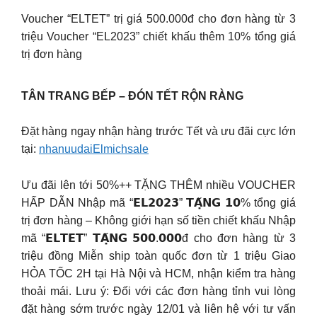
Voucher “ELTET” trị giá 500.000đ cho đơn hàng từ 3
triệu Voucher “EL2023” chiết khấu thêm 10% tổng giá
trị đơn hàng
TÂN TRANG BẾP – ĐÓN TẾT RỘN RÀNG
Đặt hàng ngay nhận hàng trước Tết và ưu đãi cực lớn
tại:
nhanuudaiElmichsale
️Ưu đãi lên tới 50%++ TẶNG THÊM nhiều VOUCHER
HẤP DẪN Nhập mã “𝗘𝗟𝟮𝟬𝟮𝟯” 𝗧𝗔̣̆𝗡𝗚 𝟭𝟬% tổng giá
trị đơn hàng – Không giới hạn số tiền chiết khấu Nhập
mã “𝗘𝗟𝗧𝗘𝗧” 𝗧𝗔̣̆𝗡𝗚 𝟱𝟬𝟬.𝟬𝟬𝟬đ cho đơn hàng từ 3
triệu đồng Miễn ship toàn quốc đơn từ 1 triệu Giao
HỎA TỐC 2H tại Hà Nội và HCM, nhận kiểm tra hàng
thoải mái. ️Lưu ý: Đối với các đơn hàng tỉnh vui lòng
đặt hàng sớm trước ngày 12/01 và liên hệ với tư vấn