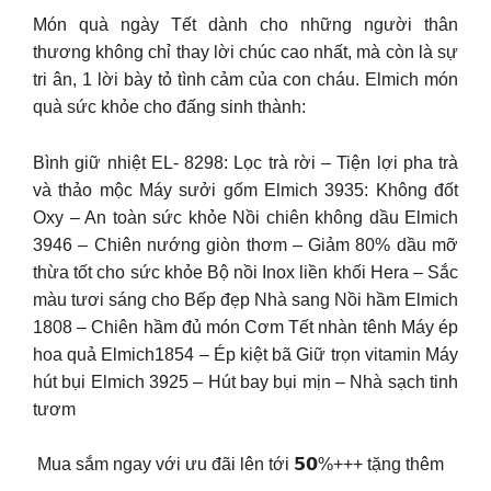
Món quà ngày Tết dành cho những người thân
thương không chỉ thay lời chúc cao nhất, mà còn là sự
tri ân, 1 lời bày tỏ tình cảm của con cháu. Elmich món
quà sức khỏe cho đấng sinh thành:
Bình giữ nhiệt EL- 8298: Lọc trà rời – Tiện lợi pha trà
và thảo mộc Máy sưởi gốm Elmich 3935: Không đốt
Oxy – An toàn sức khỏe Nồi chiên không dầu Elmich
3946 – Chiên nướng giòn thơm – Giảm 80% dầu mỡ
thừa tốt cho sức khỏe Bộ nồi Inox liền khối Hera – Sắc
màu tươi sáng cho Bếp đẹp Nhà sang Nồi hầm Elmich
1808 – Chiên hầm đủ món Cơm Tết nhàn tênh Máy ép
hoa quả Elmich1854 – Ép kiệt bã Giữ trọn vitamin Máy
hút bụi Elmich 3925 – Hút bay bụi mịn – Nhà sạch tinh
tươm
️ Mua sắm ngay với ưu đãi lên tới 𝟱𝟬%+++ tặng thêm