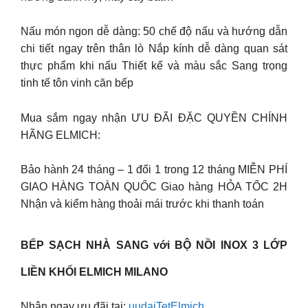
Nấu món ngon dễ dàng: 50 chế độ nấu và hướng dẫn
chi tiết ngay trên thân lò Nắp kính dễ dàng quan sát
thực phẩm khi nấu Thiết kế và màu sắc Sang trọng
tinh tế tôn vinh căn bếp
Mua sắm ngay nhận ƯU ĐÃI ĐẶC QUYỀN CHÍNH
HÃNG ELMICH:
Bảo hành 24 tháng – 1 đổi 1 trong 12 tháng MIỄN PHÍ
GIAO HÀNG TOÀN QUỐC Giao hàng HỎA TỐC 2H
Nhận và kiểm hàng thoải mái trước khi thanh toán
BẾP SẠCH NHÀ SANG với BỘ NỒI INOX 3 LỚP
LIỀN KHỐI ELMICH MILANO
Nhận ngay ưu đãi tại:
uudaiTetElmich