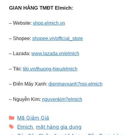
GIAN HÀNG TMĐT Elmich:
– Website:
shop.elmich.vn
– Shopee:
shopee.vn/official_store
– Lazada:
www.lazada.vn/elmich
– Tiki:
tiki.vn/thuong-hieu/elmich
– Điên Máy Xanh:
dienmayxanh?noi-elmich
– Nguyễn Kim:
nguyenkim?elmich
Categories
Mã Giảm Giá
Tags
️Elmich
,
mặt hàng gia dụng