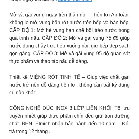
Mở và gài vung ngay trên thân nồi – Tiện lợi An toàn,
không lo mở vung bắn rớt nước trên bếp và bàn bếp.
CẤP ĐỘ 1: Mở hé vung hạn chế bồi trào nước trong
quá trình nấu. CẤP ĐỘ 2: Mở và gài vung 75 độ giúp
nước đọng chảy trực tiếp xuống nồi, giữ bếp đẹp sạch
gọn gàng. CẤP ĐỘ 3: Mở và gài vung 95 độ quan sát
thực phẩm và thao tác nấu dễ dàng.
Thiết kế MIỆNG RÓT TINH TẾ – Giúp việc chắt gạn
nước trở nên dễ dàng tiện lợi không cần bất kỳ dụng
cụ nào khác.
CÔNG NGHỆ ĐÚC INOX 3 LỚP LIỀN KHỐI: Tối ưu
truyền nhiệt giúp thực phẩm chín đều giữ trọn dưỡng
chất. BỀN, Elmich nhận bảo hành đến 10 năm – Đổi
trả trong 12 tháng .