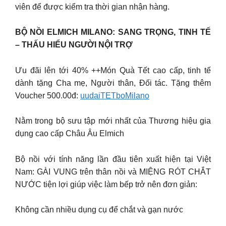
viên để được kiểm tra thời gian nhận hàng.
BỘ NỒI ELMICH MILANO: SANG TRỌNG, TINH TẾ
– THẤU HIỂU NGƯỜI NỘI TRỢ
Ưu đãi lên tới 40% ++Món Quà Tết cao cấp, tinh tế
dành tặng Cha mẹ, Người thân, Đối tác. Tặng thêm
Voucher 500.00đ:
uudaiTETboMilano
Nằm trong bộ sưu tập mới nhất của Thương hiệu gia
dụng cao cấp Châu Âu Elmich
Bộ nồi với tính năng lần đầu tiên xuất hiện tại Việt
Nam: GÀI VUNG trên thân nồi và MIỆNG RÓT CHẮT
NƯỚC tiện lợi giúp việc làm bếp trở nên đơn giản:
Không cần nhiều dụng cụ để chắt và gạn nước