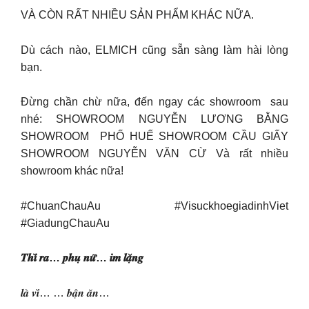
VÀ CÒN RẤT NHIỀU SẢN PHẨM KHÁC NỮA.
Dù cách nào, ELMICH cũng sẵn sàng làm hài lòng
bạn.
Đừng chần chừ nữa, đến ngay các showroom sau
nhé: SHOWROOM NGUYỄN LƯƠNG BẰNG
SHOWROOM PHỐ HUẾ SHOWROOM CẦU GIẤY
SHOWROOM NGUYỄN VĂN CỪ Và rất nhiều
showroom khác nữa!
#ChuanChauAu #VisuckhoegiadinhViet
#GiadungChauAu
𝑻𝒉𝒊̀ 𝒓𝒂… 𝒑𝒉𝒖̣ 𝒏𝒖̛̃… 𝒊𝒎 𝒍𝒂̣̆𝒏𝒈
𝒍𝒂̀ 𝒗𝒊̀… … 𝒃𝒂̣̂𝒏 𝒂̆𝒏…