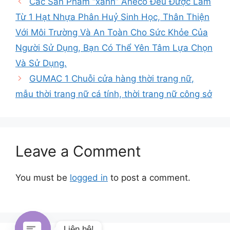
Các Sản Phẩm “xanh” Aneco Đều Được Làm
Từ 1 Hạt Nhựa Phân Huỷ Sinh Học, Thân Thiện
Với Môi Trường Và An Toàn Cho Sức Khỏe Của
Người Sử Dụng, Bạn Có Thể Yên Tâm Lựa Chọn
Và Sử Dụng.
GUMAC 1 Chuỗi cửa hàng thời trang nữ,
mẫu thời trang nữ cá tính, thời trang nữ công sở
Leave a Comment
You must be
logged in
to post a comment.
Liên hệ!