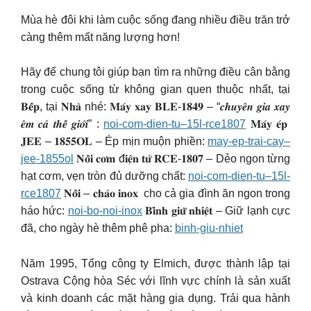
Mùa hè đôi khi làm cuộc sống đang nhiều điều trăn trở
càng thêm mất năng lượng hơn!
Hãy để chung tôi giúp bạn tìm ra những điều cân bằng
trong cuộc sống từ không gian quen thuộc nhất, tại
𝐁𝐞̂́𝐩, tại 𝐍𝐡𝐚̀ nhé: 𝐌𝐚́𝐲 𝐱𝐚𝐲 𝐁𝐋𝐄-𝟏𝟖𝟒𝟗 – “𝒄𝒉𝒖𝒚𝒆̂𝒏 𝒈𝒊𝒂 𝒙𝒂𝒚
𝒆̂𝒎 𝒄𝒂̉ 𝒕𝒉𝒆̂́ 𝒈𝒊𝒐̛́𝒊” :
noi-com-dien-tu–15l-rce1807
𝐌𝐚́𝐲 𝐞́𝐩
𝐉𝐄𝐄 – 𝟏𝟖𝟓𝟓𝐎𝐋 – Ép mịn muộn phiền:
may-ep-trai-cay–
jee-1855ol
𝐍𝐨̂̀𝐢 𝐜𝐨̛𝐦 đ𝐢𝐞̣̂𝐧 𝐭𝐮̛̉ 𝐑𝐂𝐄-𝟏𝟖𝟎𝟕 – Dẻo ngon từng
hạt cơm, vẹn tròn đủ dưỡng chất:
noi-com-dien-tu–15l-
rce1807
𝐍𝐨̂̀𝐢 – 𝐜𝐡𝐚̉𝐨 𝐢𝐧𝐨𝐱 cho cả gia đình ăn ngon trong
háo hức:
noi-bo-noi-inox
𝐁𝐢̀𝐧𝐡 𝐠𝐢𝐮̛̃ 𝐧𝐡𝐢𝐞̣̂𝐭 – Giữ lạnh cực
đã, cho ngày hè thêm phê pha:
binh-giu-nhiet
Năm 1995, Tổng công ty Elmich, được thành lập tại
Ostrava Cộng hòa Séc với lĩnh vực chính là sản xuất
và kinh doanh các mặt hàng gia dụng. Trải qua hành