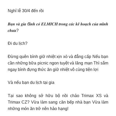
Nghỉ lễ 30/4 đến rồi
𝑩𝒂̣𝒏 𝒗𝒂̀ 𝒈𝒊𝒂 đ𝒊̀𝒏𝒉 𝒄𝒐́ 𝑬𝑳𝑴𝑰𝑪𝑯 𝒕𝒓𝒐𝒏𝒈 𝒄𝒂́𝒄 𝒌𝒆̂́ 𝒉𝒐𝒂̣𝒄𝒉 𝒄𝒖̉𝒂 𝒎𝒊̀𝒏𝒉
𝒄𝒉𝒖̛𝒂?
Đi du lịch?
Đừng quên bình giữ nhiệt xịn xò và đẳng cấp Nếu bạn
cần những bữa picnic ngon tuyệt và lãng mạn Thì sắm
ngay bình đựng thức ăn giữ nhiệt vô cùng tiện lợi
Và nếu bạn du lịch tại gia
Tại sao không sở hữu bộ nồi chảo Trimax XS và
Trimax CZ? Vừa làm sang căn bếp nhà bạn Vừa làm
những món ăn trở nên hảo hạng!