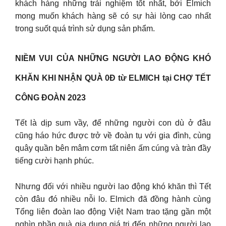
khách hàng những trải nghiệm tốt nhất, bởi Elmich
mong muốn khách hàng sẽ có sự hài lòng cao nhất
trong suốt quá trình sử dụng sản phẩm.
NIỀM VUI CỦA NHỮNG NGƯỜI LAO ĐỘNG KHÓ
KHĂN KHI NHẬN QUÀ 0Đ từ ELMICH tại CHỢ TẾT
CÔNG ĐOÀN 2023
Tết là dịp sum vầy, để những người con dù ở đâu
cũng háo hức được trở về đoàn tụ với gia đình, cùng
quây quần bên mâm cơm tất niên ấm cúng và tràn đầy
tiếng cười hạnh phúc.
Nhưng đối với nhiều người lao động khó khăn thì Tết
còn đâu đó nhiều nỗi lo. Elmich đã đồng hành cùng
Tổng liên đoàn lao động Việt Nam trao tặng gần một
nghìn phần quà gia dụng giá trị đến những người lao