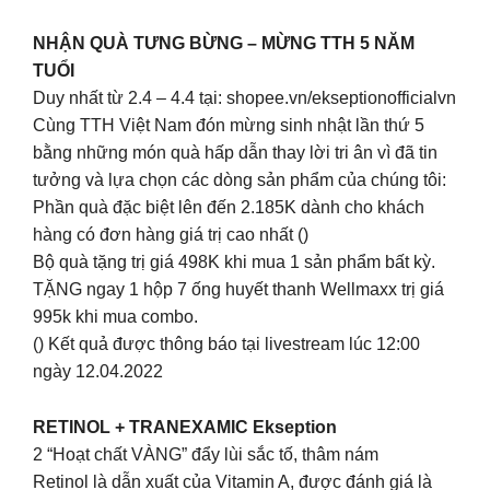
NHẬN QUÀ TƯNG BỪNG – MỪNG TTH 5 NĂM
TUỔI
Duy nhất từ 2.4 – 4.4 tại: shopee.vn/ekseptionofficialvn
Cùng TTH Việt Nam đón mừng sinh nhật lần thứ 5
bằng những món quà hấp dẫn thay lời tri ân vì đã tin
tưởng và lựa chọn các dòng sản phẩm của chúng tôi:
Phần quà đặc biệt lên đến 2.185K dành cho khách
hàng có đơn hàng giá trị cao nhất ()
Bộ quà tặng trị giá 498K khi mua 1 sản phẩm bất kỳ.
TẶNG ngay 1 hộp 7 ống huyết thanh Wellmaxx trị giá
995k khi mua combo.
() Kết quả được thông báo tại livestream lúc 12:00
ngày 12.04.2022
RETINOL + TRANEXAMIC Ekseption
2 “Hoạt chất VÀNG” đẩy lùi sắc tố, thâm nám
Retinol là dẫn xuất của Vitamin A, được đánh giá là