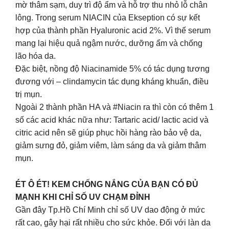
mờ thâm sạm, duy trì độ ẩm và hỗ trợ thu nhỏ lỗ chân
lông. Trong serum NIACIN của Ekseption có sự kết
hợp của thành phần Hyaluronic acid 2%. Vì thế serum
mang lại hiệu quả ngậm nước, dưỡng ẩm và chống
lão hóa da.
Đặc biệt, nồng độ Niacinamide 5% có tác dụng tương
đương với – clindamycin tác dụng kháng khuẩn, điều
trị mụn.
Ngoài 2 thành phần HA và #Niacin ra thì còn có thêm 1
số các acid khác nữa như: Tartaric acid/ lactic acid và
citric acid nên sẽ giúp phục hồi hàng rào bảo vệ da,
giảm sưng đỏ, giảm viêm, làm sáng da và giảm thâm
mụn.
ÉT Ô ÉT! KEM CHỐNG NẮNG CỦA BẠN CÓ ĐỦ
MẠNH KHI CHỈ SỐ UV CHẠM ĐỈNH
Gần đây Tp.Hồ Chí Minh chỉ số UV dao động ở mức
rất cao, gây hại rất nhiều cho sức khỏe. Đối với làn da