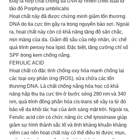
Đây là hợp chất chống tia UVA tự nhiên chiết xuất từ
tảo đỏ Porphyra umbilicalis
Hoạt chất này đã được chứng minh giảm tổn thương
DNA do tia cực tím gây ra trong nguyên bào sợi. Ngoài
ra, hoạt chất này còn có khả năng tăng độ săn chắc,
mịn màng của da. Giảm độ sâu của nếp nhăn, ức chế
quá trình peroxy hoa lipid. Đặc biệt, tăng cường chỉ số
SPF trong kem chống nắng.
FERULIC ACID
Hoạt chất có đặc tính chống oxy hóa mạnh chống lại
các loại oxy phản ứng (ROS), sửa chữa các tổn
thương DNA. Là chất chống nắng hóa học có khả
năng hấp thụ tia cực tím ở bước sóng 280 nm và 340
nm, quá trình đồng phân hóa cis-trans sẽ xảy ra từ đó
bảo vệ da khỏi tác hại của ánh sáng mặt trời. Ngoài ra,
Ferulic acid còn có chức năng ức chế tyrosinase giúp
giảm sự hình thành sắc tố và tính kháng khuẩn kháng
viêm cao nên hoạt chất này có thể điều trị được mụn,