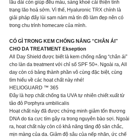
lâu dài còn giúp đều màu, sáng khoẻ cải thiện tình
trạng lão hoá sớm. Vì thế, Hyaluronic TRX chính là
giải pháp đẩy lùi sạm nám mà tín đồ làm đẹp nên có
trong chu trình homecare của mình.
CÓ GÌ TRONG KEM CHỐNG NẮNG “CHÂN ÁI”
CHO DA TREATMENT Ekseption
All Day Shield được biết là kem chống nắng “chân ái”
cho làn da treatment với chỉ số SPF 50+. Ngoài ra, All
day còn có bảng thành phần vô cùng đặc biệt, cùng
tìm hiểu về các hoạt chất này nhé!
HELIOGUARD ™ 365
Đây là hợp chất chống tia UVA tự nhiên chiết xuất từ
tảo đỏ Porphyra umbilicalis
Hoạt chất này đã được chứng minh giảm tổn thương
DNA do tia cực tím gây ra trong nguyên bào sợi. Ngoài
ra, hoạt chất này còn có khả năng tăng độ săn chắc,
mịn màng của da. Giảm độ sâu của nếp nhăn, ức chế