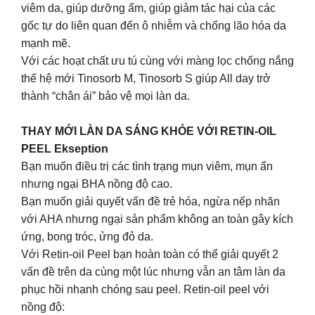
viêm da, giúp dưỡng ẩm, giúp giảm tác hại của các
gốc tự do liên quan đến ô nhiễm và chống lão hóa da
mạnh mẽ.
Với các hoạt chất ưu tú cùng với màng lọc chống nắng
thế hệ mới Tinosorb M, Tinosorb S giúp All day trở
thành “chân ái” bảo vệ mọi làn da.
THAY MỚI LÀN DA SÁNG KHỎE VỚI RETIN-OIL
PEEL Ekseption
Bạn muốn điều trị các tình trạng mụn viêm, mụn ẩn
nhưng ngại BHA nồng độ cao.
Bạn muốn giải quyết vấn đề trẻ hóa, ngừa nếp nhăn
với AHA nhưng ngại sản phẩm không an toàn gây kích
ứng, bong tróc, ửng đỏ da.
Với Retin-oil Peel bạn hoàn toàn có thể giải quyết 2
vấn đề trên da cùng một lúc nhưng vẫn an tâm làn da
phục hồi nhanh chóng sau peel. Retin-oil peel với
nồng độ: