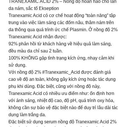
TRANEXAMIC ACID 2% – Nồng độ hoàn hảo cho làn
da nám, sắc tố Ekseption
Tranexamic Acid có cơ chế hoạt động “toàn năng” tập
trung vào việc làm sáng các đốm nâu, thâm nám trên
da thông qua quá trình ức chế Plasmin. Ở nồng độ 2%
Tranexamic Acid nhận được:
92% phản hồi từ khách hàng về hiệu quả làm sáng,
đều màu da chỉ sau 2 tuần.
100% KHÔNG gặp tình trạng kích ứng, nhạy cảm khi
sử dụng.
Với nồng độ 2% #Tranexamic_Acid được đánh giá
cao về độ an toàn, không gây kích ứng hoặc tác dụng
phụ khi dùng. Đặc biệt, cũng với nồng độ này,
Tranexamic Acid có nhiều ưu điểm như: ổn định hơn
với ánh sáng, nhiệt độ cao, độ pH, quá trình oxy hóa,
không cần sự bảo vệ đặc biệt nào để duy trì lâu dài tác
dụng làm trắng da.
Đặc biệt sử dụng serum nồng độ Tranexamic Acid 2%