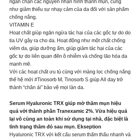
ngăn chặn các nguyên nhân hình thành mụn, cũng
như giảm thiểu sự nhạy cảm của da đối với sản phẩm
chống nắng.
VITAMIN E
Hoạt chất giúp ngăn ngừa tác hại của các gốc tự do do
tia UV gây ra cho da. Hoạt động như một chất chống
viêm da, giúp dưỡng ẩm, giúp giảm tác hại của các
gốc tự do liên quan đến ô nhiễm và chống lão hóa da
mạnh mẽ.
Với các hoạt chất ưu tú cùng với màng lọc chống nắng
thế hệ mới #Tinosorb M, Tinosorb S giúp All day trở
thành “chân ái” bảo vệ mọi làn da.
Serum Hyaluronic TRX giúp mờ thâm mụn hiệu
quả với thành phần Tranexamic 2%. Vừa hiệu quả
lại vô cùng an toàn khi sử dụng tại nhà, đặc biệt là
tình trạng thâm đỏ sau mụn. Ekseption
Hyaluronic TRX với kết cấu serum thẩm thấu nhanh và