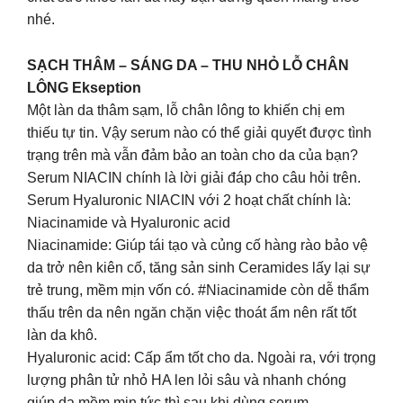
nhé.
SẠCH THÂM – SÁNG DA – THU NHỎ LỖ CHÂN
LÔNG Ekseption
Một làn da thâm sạm, lỗ chân lông to khiến chị em
thiếu tự tin. Vậy serum nào có thể giải quyết được tình
trạng trên mà vẫn đảm bảo an toàn cho da của bạn?
Serum NIACIN chính là lời giải đáp cho câu hỏi trên.
Serum Hyaluronic NIACIN với 2 hoạt chất chính là:
Niacinamide và Hyaluronic acid
Niacinamide: Giúp tái tạo và củng cố hàng rào bảo vệ
da trở nên kiên cố, tăng sản sinh Ceramides lấy lại sự
trẻ trung, mềm mịn vốn có. #Niacinamide còn dễ thẩm
thấu trên da nên ngăn chặn việc thoát ẩm nên rất tốt
làn da khô.
Hyaluronic acid: Cấp ẩm tốt cho da. Ngoài ra, với trọng
lượng phân tử nhỏ HA len lỏi sâu và nhanh chóng
giúp da mềm mịn tức thì sau khi dùng serum.