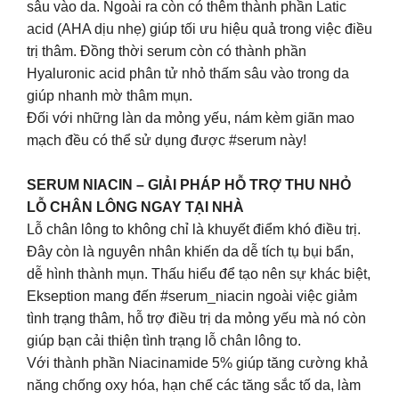
sâu vào da. Ngoài ra còn có thêm thành phần Latic
acid (AHA dịu nhẹ) giúp tối ưu hiệu quả trong việc điều
trị thâm. Đồng thời serum còn có thành phần
Hyaluronic acid phân tử nhỏ thấm sâu vào trong da
giúp nhanh mờ thâm mụn.
Đối với những làn da mỏng yếu, nám kèm giãn mao
mạch đều có thể sử dụng được #serum này!
SERUM NIACIN – GIẢI PHÁP HỖ TRỢ THU NHỎ
LỖ CHÂN LÔNG NGAY TẠI NHÀ
Lỗ chân lông to không chỉ là khuyết điểm khó điều trị.
Đây còn là nguyên nhân khiến da dễ tích tụ bụi bẩn,
dễ hình thành mụn. Thấu hiểu để tạo nên sự khác biệt,
Ekseption mang đến #serum_niacin ngoài việc giảm
tình trạng thâm, hỗ trợ điều trị da mỏng yếu mà nó còn
giúp bạn cải thiện tình trạng lỗ chân lông to.
Với thành phần Niacinamide 5% giúp tăng cường khả
năng chống oxy hóa, hạn chế các tăng sắc tố da, làm