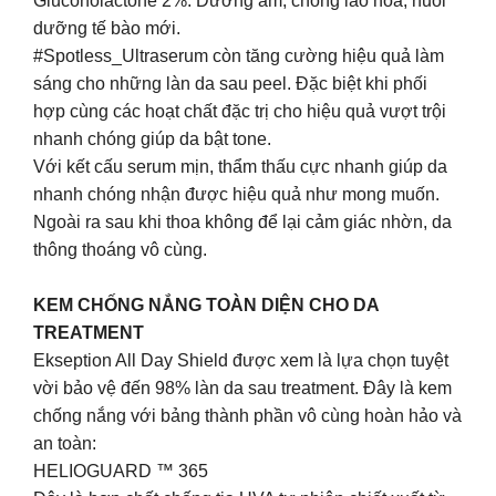
Gluconolactone 2%: Dưỡng ẩm, chống lão hóa, nuôi
dưỡng tế bào mới.
#Spotless_Ultraserum còn tăng cường hiệu quả làm
sáng cho những làn da sau peel. Đặc biệt khi phối
hợp cùng các hoạt chất đặc trị cho hiệu quả vượt trội
nhanh chóng giúp da bật tone.
Với kết cấu serum mịn, thẩm thấu cực nhanh giúp da
nhanh chóng nhận được hiệu quả như mong muốn.
Ngoài ra sau khi thoa không để lại cảm giác nhờn, da
thông thoáng vô cùng.
KEM CHỐNG NẮNG TOÀN DIỆN CHO DA
TREATMENT
Ekseption All Day Shield được xem là lựa chọn tuyệt
vời bảo vệ đến 98% làn da sau treatment. Đây là kem
chống nắng với bảng thành phần vô cùng hoàn hảo và
an toàn:
HELIOGUARD ™ 365