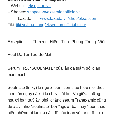
– Website:
ekseption.vn
– Shopee:
shopee.vn/ekseptionofficialvn
– Lazada:
www.lazada.vn/shop/ekseption
–
Tiki:
tiki.vn/cua-hang/ekseption-official-store
Ekseption – Thương Hiệu Tiên Phong Trong Việc
Peel Da Tái Tạo Bề Mặt
Serum TRX “SOULMATE” của làn da thâm đỏ, giãn
mao mạch
Soulmate (tri kỷ) là người bạn luôn thấu hiểu mọi điều
ta muốn ngay cả khi ta chưa cất lời. Và giữa những
người bạn quý ấy, phải chăng serum Tranexamic cũng
được ví như “soulmate” bởi “người bạn này” luôn thấu
hiểu những gì làn da cần để bảo toàn vẻ rạng rỡ, tươi