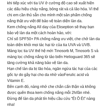
khi tiếp xúc với tia UV ở cường độ cao sẽ xuất hiện
các dấu hiệu cháy nắng, bỏng rát và cả lão hóa. Vì thế
chị em cần thủ sẵn cho mình một sản phẩm chống
nắng thật ưu việt để bảo vệ toàn diện làn da.
Kem chống nắng All day của Ekseption sẽ thay bạn
bảo vệ làn da một cách hoàn hảo, với:
Chỉ số SPF50+ PA chống nắng ưu việt, che chở làn da
toàn diện khỏi mọi tác hại từ của tia UVA và UVB.
Màng lọc tia UV thế hệ mới Tinosorb M, Tinosorb S và
màng lọc chống nắng từ tảo biển Helioguard 365 sẽ
tăng cường khả năng bảo vệ làn da.
Hạn chế làn da bị lão hóa, ngăn ngừa tác hại của các
gốc tự do gây hại cho da nhờ vàoFerulic acid và
Vitamin E.
Bên cạnh đó, nàng nhớ che chắn cẩn thận và không
được quên thoa kem chống nắng mỗi 2h/lần nhé.
Đừng để làn da phát tín hiệu cầu cứu “Ét Ô Ét” nàng
nha!