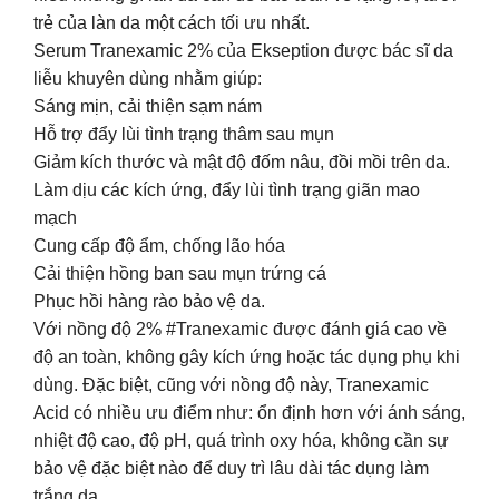
trẻ của làn da một cách tối ưu nhất.
Serum Tranexamic 2% của Ekseption được bác sĩ da
liễu khuyên dùng nhằm giúp:
Sáng mịn, cải thiện sạm nám
Hỗ trợ đẩy lùi tình trạng thâm sau mụn
Giảm kích thước và mật độ đốm nâu, đồi mồi trên da.
Làm dịu các kích ứng, đẩy lùi tình trạng giãn mao
mạch
Cung cấp độ ẩm, chống lão hóa
Cải thiện hồng ban sau mụn trứng cá
Phục hồi hàng rào bảo vệ da.
Với nồng độ 2% #Tranexamic được đánh giá cao về
độ an toàn, không gây kích ứng hoặc tác dụng phụ khi
dùng. Đặc biệt, cũng với nồng độ này, Tranexamic
Acid có nhiều ưu điểm như: ổn định hơn với ánh sáng,
nhiệt độ cao, độ pH, quá trình oxy hóa, không cần sự
bảo vệ đặc biệt nào để duy trì lâu dài tác dụng làm
trắng da.