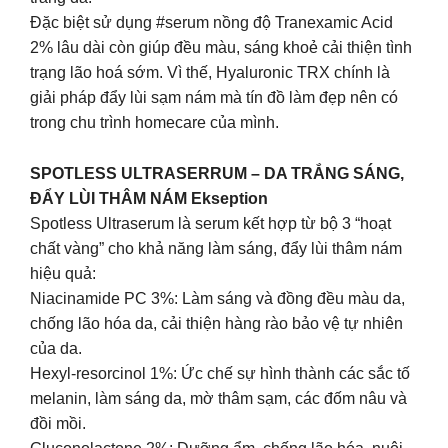
Đặc biệt sử dụng #serum nồng độ Tranexamic Acid
2% lâu dài còn giúp đều màu, sáng khoẻ cải thiện tình
trạng lão hoá sớm. Vì thế, Hyaluronic TRX chính là
giải pháp đẩy lùi sạm nám mà tín đồ làm đẹp nên có
trong chu trình homecare của mình.
SPOTLESS ULTRASERRUM – DA TRẮNG SÁNG,
ĐẨY LÙI THÂM NÁM Ekseption
Spotless Ultraserum là serum kết hợp từ bộ 3 “hoạt
chất vàng” cho khả năng làm sáng, đẩy lùi thâm nám
hiệu quả:
Niacinamide PC 3%: Làm sáng và đồng đều màu da,
chống lão hóa da, cải thiện hàng rào bảo vệ tự nhiên
của da.
Hexyl-resorcinol 1%: Ức chế sự hình thành các sắc tố
melanin, làm sáng da, mờ thâm sạm, các đốm nâu và
đồi mồi.