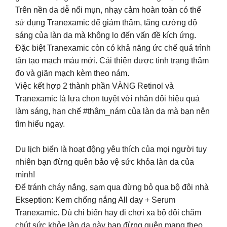
Trên nền da dễ nổi mụn, nhạy cảm hoàn toàn có thể
sử dụng Tranexamic để giảm thâm, tăng cường độ
sáng của làn da mà không lo đến vấn đề kích ứng.
Đặc biệt Tranexamic còn có khả năng ức chế quá trình
tân tạo mạch máu mới. Cải thiện được tình trạng thâm
đo và giãn mạch kèm theo nám.
Việc kết hợp 2 thành phần VÀNG Retinol và
Tranexamic là lựa chọn tuyệt vời nhân đôi hiệu quả
làm sáng, hạn chế #thâm_nám của làn da mà bạn nên
tìm hiểu ngay.
Du lịch biển là hoạt động yêu thích của mọi người tuy
nhiên bạn đừng quên bảo vệ sức khỏa làn da của
mình!
Để tránh cháy nắng, sạm qua đừng bỏ qua bộ đôi nhà
Ekseption: Kem chống nắng All day + Serum
Tranexamic. Dù chi biển hay đi chơi xa bộ đôi chăm
chút sức khỏe làn da này bạn đừng quên mang theo