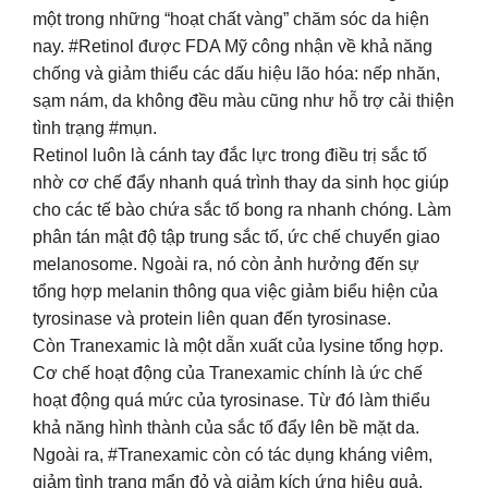
một trong những “hoạt chất vàng” chăm sóc da hiện
nay. #Retinol được FDA Mỹ công nhận về khả năng
chống và giảm thiểu các dấu hiệu lão hóa: nếp nhăn,
sạm nám, da không đều màu cũng như hỗ trợ cải thiện
tình trạng #mụn.
Retinol luôn là cánh tay đắc lực trong điều trị sắc tố
nhờ cơ chế đẩy nhanh quá trình thay da sinh học giúp
cho các tế bào chứa sắc tố bong ra nhanh chóng. Làm
phân tán mật độ tập trung sắc tố, ức chế chuyển giao
melanosome. Ngoài ra, nó còn ảnh hưởng đến sự
tổng hợp melanin thông qua việc giảm biểu hiện của
tyrosinase và protein liên quan đến tyrosinase.
Còn Tranexamic là một dẫn xuất của lysine tổng hợp.
Cơ chế hoạt động của Tranexamic chính là ức chế
hoạt động quá mức của tyrosinase. Từ đó làm thiểu
khả năng hình thành của sắc tố đẩy lên bề mặt da.
Ngoài ra, #Tranexamic còn có tác dụng kháng viêm,
giảm tình trạng mẩn đỏ và giảm kích ứng hiệu quả.