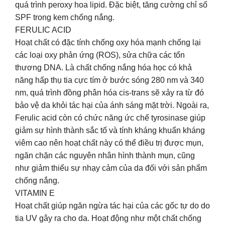
quá trình peroxy hoa lipid. Đặc biệt, tăng cường chỉ số
SPF trong kem chống nắng.
FERULIC ACID
Hoạt chất có đặc tính chống oxy hóa mạnh chống lại
các loại oxy phản ứng (ROS), sửa chữa các tổn
thương DNA. Là chất chống nắng hóa học có khả
năng hấp thụ tia cực tím ở bước sóng 280 nm và 340
nm, quá trình đồng phân hóa cis-trans sẽ xảy ra từ đó
bảo vệ da khỏi tác hại của ánh sáng mặt trời. Ngoài ra,
Ferulic acid còn có chức năng ức chế tyrosinase giúp
giảm sự hình thành sắc tố và tính kháng khuẩn kháng
viêm cao nên hoạt chất này có thể điều trị được mụn,
ngăn chặn các nguyên nhân hình thành mụn, cũng
như giảm thiểu sự nhạy cảm của da đối với sản phẩm
chống nắng.
VITAMIN E
Hoạt chất giúp ngăn ngừa tác hại của các gốc tự do do
tia UV gây ra cho da. Hoạt động như một chất chống