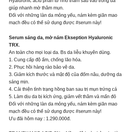
Hyaluronic acid phân tử nhỏ thấm sâu vào trong da
giúp nhanh mờ thâm mụn.
Đối với những làn da mỏng yếu, nám kèm giãn mao
mạch đều có thể sử dụng được #serum này!
Serum sáng da, mờ nám Ekseption Hyaluronic
TRX.
An toàn cho mọi loại da. Bs da liễu khuyên dùng.
1. Cung cấp độ ẩm, chống lão hóa.
2. Phục hồi hàng rào bảo vệ da.
3. Giảm kích thước và mật độ của đốm nâu, dưỡng da
sáng mịn.
4. Cải thiện tình trạng hồng ban sau trị mụn trứng cá
5. Làm dịu da bị kích ứng, giảm vết thâm và mẩn đỏ
Đối với những làn da mỏng yếu, nám kèm giãn mao
mạch đều có thể sử dụng được #serum này!
Ưu đãi hôm nay : 1.290.000đ.