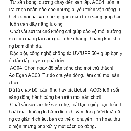
Từ sân bóng, đường chạy đến sàn tập, AC04 luôn là l
ựa chọn hoàn hảo cho những ai yêu thích vận động. T
hiết kế nổi bật với những gam màu tươi sáng giúp bạn
luôn tràn đầy năng lượng.
Chất vải sợi tái chế không chỉ giúp bảo vệ môi trường
mà còn mang lại cảm giác nhẹ nhàng, thoáng khí, khô
ng bám dính da.
Đặc biệt, công nghệ chống tia UV/UPF 50+ giúp bạn y
ên tâm tập luyện ngoài trời.
AC04 Chọn ngay để sẵn sàng cho mọi thử thách!
Áo Egan AC03 Tự do chuyển động, làm chủ mọi sân
chơi
Dù là chạy bộ, cầu lông hay pickleball, AC03 luôn sẵn
sàng đồng hành cùng bạn trên mọi sân chơi!
Chất vải sợi tái chế siêu nhẹ, mát lạnh giúp bạn luôn t
hoải mái, không lo bám dính khi vận động. Với khả nă
ng co giãn 4 chiều, bạn có thể di chuyển linh hoạt, thự
c hiện những pha xử lý một cách dễ dàng.