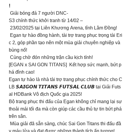
!
Giải bóng đá 7 người DNC-
S3 chính thức khởi tranh từ 14/02 –
23/02/2025 tại Liên Khương Arena, tỉnh Lâm Đồng!
Egan tự hào đồng hành, tài trợ trang phục trọng tài Eri
c 2, góp phần tạo nên một mùa giải chuyên nghiệp và
bùng nổ!
Cùng chờ đón những trận cầu kịch tính!
[EGAN x SAI GON TITANS] Kết hợp sức mạnh, bứt p
há đỉnh cao!
Egan tự hào là nhà tài trợ trang phục chính thức cho C
LB 𝙎𝘼𝙄𝙂𝙊𝙉 𝙏𝙄𝙏𝘼𝙉𝙎 𝙁𝙐𝙏𝙎𝘼𝙇 𝘾𝙇𝙐𝘽 tại Giải Futs
al HDBank Vô địch Quốc gia 2025!
Bộ trang phục thi đấu của Egan không chỉ mang lại sự
thoải mái tối đa mà còn giúp các cầu thủ tự tin bứt phá
trên sân.
Mùa giải đã sẵn sàng, chúc Sai Gon Titans thi đấu đầ
y máu lửa và đạt được những thành tích ấn tượng!