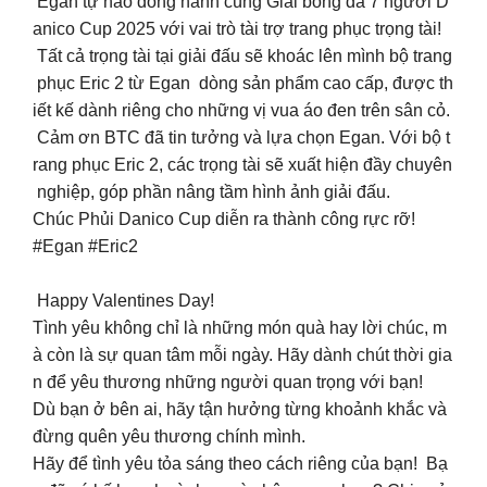
Egan tự hào đồng hành cùng Giải bóng đá 7 người D
anico Cup 2025 với vai trò tài trợ trang phục trọng tài!
Tất cả trọng tài tại giải đấu sẽ khoác lên mình bộ trang
phục Eric 2 từ Egan dòng sản phẩm cao cấp, được th
iết kế dành riêng cho những vị vua áo đen trên sân cỏ.
Cảm ơn BTC đã tin tưởng và lựa chọn Egan. Với bộ t
rang phục Eric 2, các trọng tài sẽ xuất hiện đầy chuyên
nghiệp, góp phần nâng tầm hình ảnh giải đấu.
Chúc Phủi Danico Cup diễn ra thành công rực rỡ!
#Egan #Eric2
Happy Valentines Day!
Tình yêu không chỉ là những món quà hay lời chúc, m
à còn là sự quan tâm mỗi ngày. Hãy dành chút thời gia
n để yêu thương những người quan trọng với bạn!
Dù bạn ở bên ai, hãy tận hưởng từng khoảnh khắc và
đừng quên yêu thương chính mình.
Hãy để tình yêu tỏa sáng theo cách riêng của bạn! Bạ