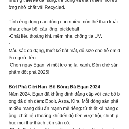
những thiết kế đa năng, trẻ trung và thân thiện môi trư
ờng nhờ chất vải Recycled.
-
Tính ứng dụng cao dùng cho nhiều môn thể thao khác
nhau: chạy bộ, cầu lông, pickleball
-Chất liệu thoáng khí, mềm nhẹ, chống tia UV.
-
Màu sắc đa dạng, thiết kế bắt mắt, đủ size cho trẻ em đ
ến người lớn.
Chọn ngay Egan vì một tương lai xanh. Đón chờ sản
phẩm đột phá 2025!
Bứt Phá Giới Hạn Bộ Bóng Đá Egan 2024
Năm 2024, Egan đã khẳng định đẳng cấp với các bộ b
óng đá đình đám: Ebolt, Astra, Kira. Mỗi dòng sản phẩ
m đều mang dấu ấn mạnh mẽ riêng: từ thiết kế năng đ
ộng, chất liệu thoáng khí đến độ bền vượt trội, chinh p
hục mọi thử thách trên sân cỏ.