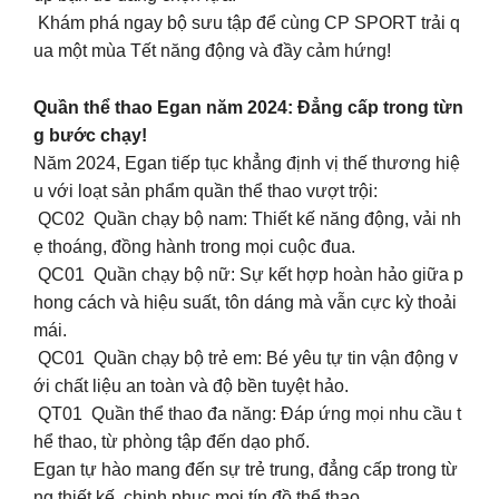
Khám phá ngay bộ sưu tập để cùng CP SPORT trải q
ua một mùa Tết năng động và đầy cảm hứng!
Quần thể thao Egan năm 2024: Đẳng cấp trong từn
g bước chạy!
Năm 2024, Egan tiếp tục khẳng định vị thế thương hiệ
u với loạt sản phẩm quần thể thao vượt trội:
QC02 Quần chạy bộ nam: Thiết kế năng động, vải nh
ẹ thoáng, đồng hành trong mọi cuộc đua.
QC01 Quần chạy bộ nữ: Sự kết hợp hoàn hảo giữa p
hong cách và hiệu suất, tôn dáng mà vẫn cực kỳ thoải
mái.
QC01 Quần chạy bộ trẻ em: Bé yêu tự tin vận động v
ới chất liệu an toàn và độ bền tuyệt hảo.
QT01 Quần thể thao đa năng: Đáp ứng mọi nhu cầu t
hể thao, từ phòng tập đến dạo phố.
Egan tự hào mang đến sự trẻ trung, đẳng cấp trong từ
ng thiết kế, chinh phục mọi tín đồ thể thao.