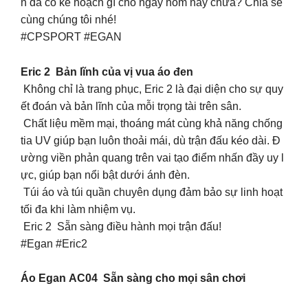
n đã có kế hoạch gì cho ngày hôm nay chưa? Chia sẻ
cùng chúng tôi nhé!
#CPSPORT #EGAN
Eric 2 Bản lĩnh của vị vua áo đen
Không chỉ là trang phục, Eric 2 là đại diện cho sự quy
ết đoán và bản lĩnh của mỗi trọng tài trên sân.
Chất liệu mềm mại, thoáng mát cùng khả năng chống
tia UV giúp bạn luôn thoải mái, dù trận đấu kéo dài. Đ
ường viền phản quang trên vai tạo điểm nhấn đầy uy l
ực, giúp bạn nổi bật dưới ánh đèn.
Túi áo và túi quần chuyên dụng đảm bảo sự linh hoạt
tối đa khi làm nhiệm vụ.
Eric 2 Sẵn sàng điều hành mọi trận đấu!
#Egan #Eric2
Áo Egan AC04 Sẵn sàng cho mọi sân chơi