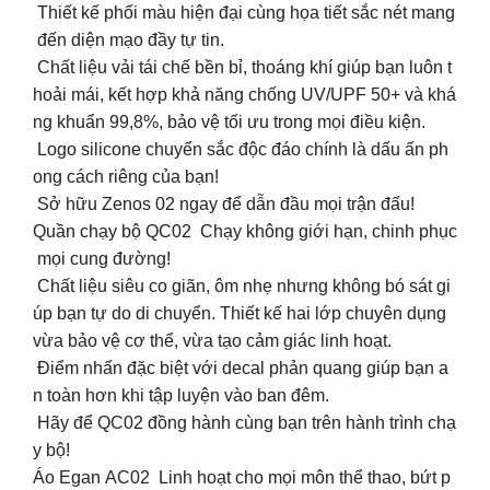
Thiết kế phối màu hiện đại cùng họa tiết sắc nét mang
đến diện mạo đầy tự tin.
Chất liệu vải tái chế bền bỉ, thoáng khí giúp bạn luôn t
hoải mái, kết hợp khả năng chống UV/UPF 50+ và khá
ng khuẩn 99,8%, bảo vệ tối ưu trong mọi điều kiện.
Logo silicone chuyển sắc độc đáo chính là dấu ấn ph
ong cách riêng của bạn!
Sở hữu Zenos 02 ngay để dẫn đầu mọi trận đấu!
Quần chạy bộ QC02 Chạy không giới hạn, chinh phục
mọi cung đường!
Chất liệu siêu co giãn, ôm nhẹ nhưng không bó sát gi
úp bạn tự do di chuyển. Thiết kế hai lớp chuyên dụng
vừa bảo vệ cơ thể, vừa tạo cảm giác linh hoạt.
Điểm nhấn đặc biệt với decal phản quang giúp bạn a
n toàn hơn khi tập luyện vào ban đêm.
Hãy để QC02 đồng hành cùng bạn trên hành trình chạ
y bộ!
Áo Egan AC02 Linh hoạt cho mọi môn thể thao, bứt p