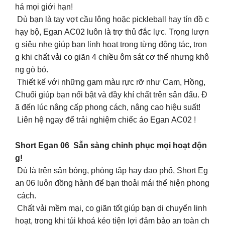
há mọi giới hạn!
Dù bạn là tay vợt cầu lông hoặc pickleball hay tín đồ c
hạy bộ, Egan AC02 luôn là trợ thủ đắc lực. Trọng lượn
g siêu nhẹ giúp bạn linh hoạt trong từng động tác, tron
g khi chất vải co giãn 4 chiều ôm sát cơ thể nhưng khô
ng gò bó.
Thiết kế với những gam màu rực rỡ như Cam, Hồng,
Chuối giúp bạn nổi bật và đầy khí chất trên sân đấu. Đ
ã đến lúc nâng cấp phong cách, nâng cao hiệu suất!
Liên hệ ngay để trải nghiệm chiếc áo Egan AC02 !
Short Egan 06 Sẵn sàng chinh phục mọi hoạt độn
g!
Dù là trên sân bóng, phòng tập hay dạo phố, Short Eg
an 06 luôn đồng hành để bạn thoải mái thể hiện phong
cách.
Chất vải mềm mại, co giãn tốt giúp bạn di chuyển linh
hoạt, trong khi túi khoá kéo tiện lợi đảm bảo an toàn ch