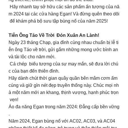
Hãy nhanh tay sở hữu các sản phẩm ấn tượng của nă
m 2024 tại các cửa hàng Egan! Và đừng quên theo dõi
để khám phá bộ sưu tập bùng nổ của năm 2025!
Tiễn Ông Táo Về Trời Đón Xuân An Lành!
Ngày 23 tháng Chạp, gia đình cùng nhau chuẩn bị lễ ti
ễn ông Táo về trời, gửi gắm những mong ước bình an
và tài lộc cho năm mới.
Cá chép biểu tượng của sự may mắn, sẽ đưa lời chú
c của bạn đến thiên đình.
Hãy dành chút thời gian quây quần bên mâm cơm ấm
cúng và giữ gìn nét đẹp truyền thống này. Chúc mọi nh
à một năm mới an khang, thịnh vượng, hạnh phúc trọn
vẹn!
Áo đa năng Egan trong năm 2024: Đẳng cấp bền vững
.
Năm 2024, Egan bùng nổ với AC02, AC03, và AC04