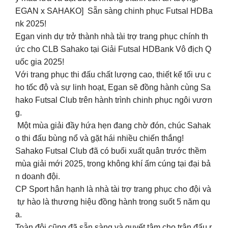
EGAN x SAHAKO] Sẵn sàng chinh phục Futsal HDBa
nk 2025!
Egan vinh dự trở thành nhà tài trợ trang phục chính th
ức cho CLB Sahako tại Giải Futsal HDBank Vô địch Q
uốc gia 2025!
Với trang phục thi đấu chất lượng cao, thiết kế tối ưu c
ho tốc độ và sự linh hoạt, Egan sẽ đồng hành cùng Sa
hako Futsal Club trên hành trình chinh phục ngôi vươn
g.
Một mùa giải đầy hứa hẹn đang chờ đón, chúc Sahak
o thi đấu bùng nổ và gặt hái nhiều chiến thắng!
Sahako Futsal Club đã có buổi xuất quân trước thềm
mùa giải mới 2025, trong không khí ấm cúng tại đại bả
n doanh đội.
CP Sport hân hạnh là nhà tài trợ trang phục cho đội và
tự hào là thương hiệu đồng hành trong suốt 5 năm qu
a.
Toàn đội cũng đã sẵn sàng và quyết tâm cho trận đấu r