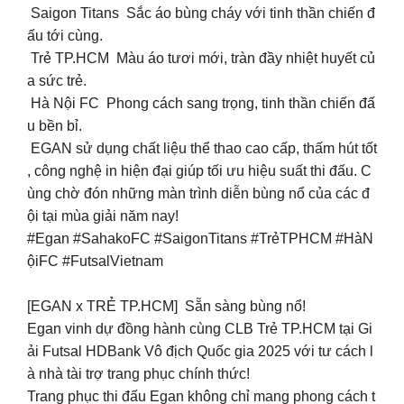
Saigon Titans Sắc áo bùng cháy với tinh thần chiến đ
ấu tới cùng.
Trẻ TP.HCM Màu áo tươi mới, tràn đầy nhiệt huyết củ
a sức trẻ.
Hà Nội FC Phong cách sang trọng, tinh thần chiến đấ
u bền bỉ.
EGAN sử dụng chất liệu thể thao cao cấp, thấm hút tốt
, công nghệ in hiện đại giúp tối ưu hiệu suất thi đấu. C
ùng chờ đón những màn trình diễn bùng nổ của các đ
ội tại mùa giải năm nay!
#Egan #SahakoFC #SaigonTitans #TrẻTPHCM #HàN
ộiFC #FutsalVietnam
[EGAN x TRẺ TP.HCM] Sẵn sàng bùng nổ!
Egan vinh dự đồng hành cùng CLB Trẻ TP.HCM tại Gi
ải Futsal HDBank Vô địch Quốc gia 2025 với tư cách l
à nhà tài trợ trang phục chính thức!
Trang phục thi đấu Egan không chỉ mang phong cách t