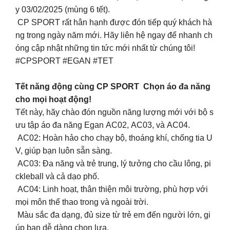
y 03/02/2025 (mùng 6 tết).
CP SPORT rất hân hạnh được đón tiếp quý khách hà
ng trong ngày năm mới. Hãy liên hệ ngay để nhanh ch
óng cập nhật những tin tức mới nhất từ chúng tôi!
#CPSPORT #EGAN #TET
Tết năng động cùng CP SPORT Chọn áo đa năng
cho mọi hoạt động!
Tết này, hãy chào đón nguồn năng lượng mới với bộ s
ưu tập áo đa năng Egan AC02, AC03, và AC04.
AC02: Hoàn hảo cho chạy bộ, thoáng khí, chống tia U
V, giúp bạn luôn sẵn sàng.
AC03: Đa năng và trẻ trung, lý tưởng cho cầu lông, pi
ckleball và cả dạo phố.
AC04: Linh hoạt, thân thiện môi trường, phù hợp với
mọi môn thể thao trong và ngoài trời.
Màu sắc đa dạng, đủ size từ trẻ em đến người lớn, gi
úp bạn dễ dàng chọn lựa.