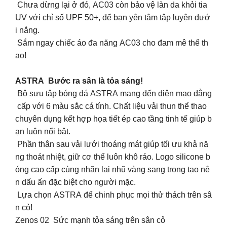
Chưa dừng lại ở đó, AC03 còn bảo vệ làn da khỏi tia
UV với chỉ số UPF 50+, để bạn yên tâm tập luyện dướ
i nắng.
Sắm ngay chiếc áo đa năng AC03 cho đam mê thể th
ao!
ASTRA Bước ra sân là tỏa sáng!
Bộ sưu tập bóng đá ASTRA mang đến diện mạo đẳng
cấp với 6 màu sắc cá tính. Chất liệu vải thun thể thao
chuyên dụng kết hợp họa tiết ép cao tầng tinh tế giúp b
ạn luôn nổi bật.
Phần thân sau vải lưới thoáng mát giúp tối ưu khả nă
ng thoát nhiệt, giữ cơ thể luôn khô ráo. Logo silicone b
óng cao cấp cùng nhãn lai nhũ vàng sang trọng tạo nê
n dấu ấn đặc biệt cho người mặc.
Lựa chọn ASTRA để chinh phục mọi thử thách trên sâ
n cỏ!
Zenos 02 Sức mạnh tỏa sáng trên sân cỏ