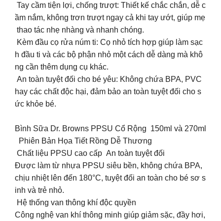
Tay cầm tiện lợi, chống trượt: Thiết kế chắc chắn, dễ c
ầm nắm, không trơn trượt ngay cả khi tay ướt, giúp mẹ
thao tác nhẹ nhàng và nhanh chóng.
Kèm đầu cọ rửa núm ti: Cọ nhỏ tích hợp giúp làm sạc
h đầu ti và các bộ phận nhỏ một cách dễ dàng mà khô
ng cần thêm dụng cụ khác.
An toàn tuyệt đối cho bé yêu: Không chứa BPA, PVC
hay các chất độc hại, đảm bảo an toàn tuyệt đối cho s
ức khỏe bé.
Bình Sữa Dr. Browns PPSU Cổ Rộng 150ml và 270ml
Phiên Bản Họa Tiết Rồng Dễ Thương
Chất liệu PPSU cao cấp An toàn tuyệt đối
Được làm từ nhựa PPSU siêu bền, không chứa BPA,
chịu nhiệt lên đến 180°C, tuyệt đối an toàn cho bé sơ s
inh và trẻ nhỏ.
️ Hệ thống van thông khí độc quyền
Công nghệ van khí thông minh giúp giảm sặc, đầy hơi,