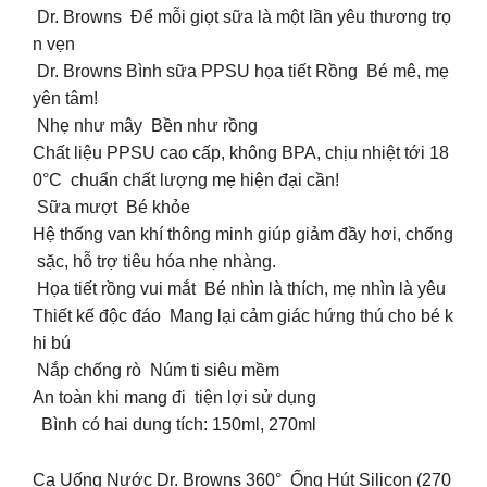
Dr. Browns Để mỗi giọt sữa là một lần yêu thương trọ
n vẹn
Dr. Browns Bình sữa PPSU họa tiết Rồng Bé mê, mẹ
yên tâm!
Nhẹ như mây Bền như rồng
Chất liệu PPSU cao cấp, không BPA, chịu nhiệt tới 18
0°C chuẩn chất lượng mẹ hiện đại cần!
Sữa mượt Bé khỏe
Hệ thống van khí thông minh giúp giảm đầy hơi, chống
sặc, hỗ trợ tiêu hóa nhẹ nhàng.
Họa tiết rồng vui mắt Bé nhìn là thích, mẹ nhìn là yêu
Thiết kế độc đáo Mang lại cảm giác hứng thú cho bé k
hi bú
️ Nắp chống rò Núm ti siêu mềm
An toàn khi mang đi tiện lợi sử dụng
Bình có hai dung tích: 150ml, 270ml
Ca Uống Nước Dr. Browns 360° Ống Hút Silicon (270