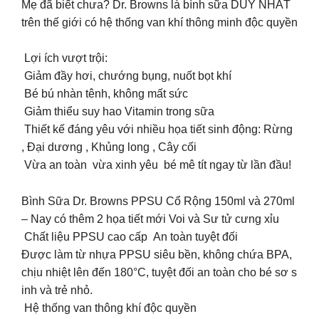
Mẹ đã biết chưa? Dr. Browns là bình sữa DUY NHẤT
trên thế giới có hệ thống van khí thông minh độc quyền
Lợi ích vượt trội:
Giảm đầy hơi, chướng bụng, nuốt bọt khí
Bé bú nhàn tênh, không mất sức
Giảm thiểu suy hao Vitamin trong sữa
Thiết kế đáng yêu với nhiều họa tiết sinh động: Rừng
, Đại dương , Khủng long , Cây cối
Vừa an toàn vừa xinh yêu bé mê tít ngay từ lần đầu!
Bình Sữa Dr. Browns PPSU Cổ Rộng 150ml và 270ml
– Nay có thêm 2 họa tiết mới Voi và Sư tử cưng xỉu
Chất liệu PPSU cao cấp An toàn tuyệt đối
Được làm từ nhựa PPSU siêu bền, không chứa BPA,
chịu nhiệt lên đến 180°C, tuyệt đối an toàn cho bé sơ s
inh và trẻ nhỏ.
️ Hệ thống van thông khí độc quyền