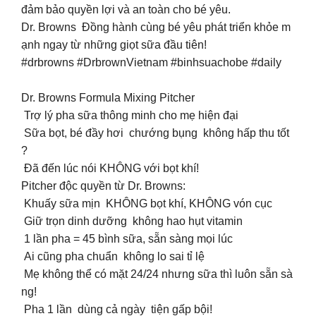
đảm bảo quyền lợi và an toàn cho bé yêu.
Dr. Browns Đồng hành cùng bé yêu phát triển khỏe m
ạnh ngay từ những giọt sữa đầu tiên!
#drbrowns #DrbrownVietnam #binhsuachobe #daily
Dr. Browns Formula Mixing Pitcher
Trợ lý pha sữa thông minh cho mẹ hiện đại
Sữa bọt, bé đầy hơi chướng bụng không hấp thu tốt
?
Đã đến lúc nói KHÔNG với bọt khí!
Pitcher độc quyền từ Dr. Browns:
Khuấy sữa mịn KHÔNG bọt khí, KHÔNG vón cục
Giữ trọn dinh dưỡng không hao hụt vitamin
1 lần pha = 45 bình sữa, sẵn sàng mọi lúc
Ai cũng pha chuẩn không lo sai tỉ lệ
Mẹ không thể có mặt 24/24 nhưng sữa thì luôn sẵn sà
ng!
Pha 1 lần dùng cả ngày tiện gấp bội!