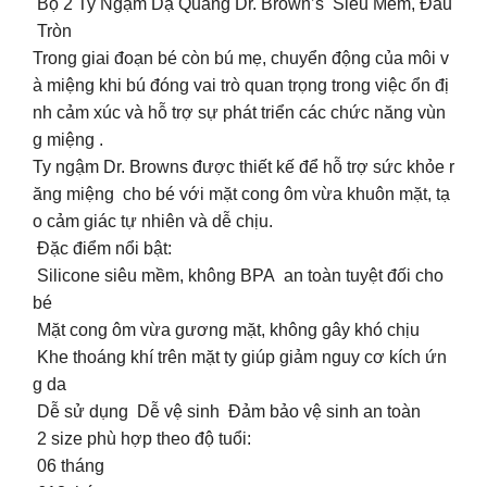
Bộ 2 Ty Ngậm Dạ Quang Dr. Brown’s Siêu Mềm, Đầu
Tròn
Trong giai đoạn bé còn bú mẹ, chuyển động của môi v
à miệng khi bú đóng vai trò quan trọng trong việc ổn đị
nh cảm xúc và hỗ trợ sự phát triển các chức năng vùn
g miệng .
Ty ngậm Dr. Browns được thiết kế để hỗ trợ sức khỏe r
ăng miệng cho bé với mặt cong ôm vừa khuôn mặt, tạ
o cảm giác tự nhiên và dễ chịu.
Đặc điểm nổi bật:
️ Silicone siêu mềm, không BPA an toàn tuyệt đối cho
bé
️ Mặt cong ôm vừa gương mặt, không gây khó chịu
️ Khe thoáng khí trên mặt ty giúp giảm nguy cơ kích ứn
g da
Dễ sử dụng Dễ vệ sinh Đảm bảo vệ sinh an toàn
2 size phù hợp theo độ tuổi:
06 tháng