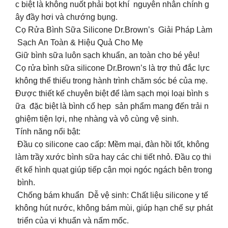
c biệt là không nuốt phải bọt khí nguyên nhân chính g
ây đầy hơi và chướng bụng.
Cọ Rửa Bình Sữa Silicone Dr.Brown’s Giải Pháp Làm
Sạch An Toàn & Hiệu Quả Cho Mẹ
Giữ bình sữa luôn sạch khuẩn, an toàn cho bé yêu!
Cọ rửa bình sữa silicone Dr.Brown’s là trợ thủ đắc lực
không thể thiếu trong hành trình chăm sóc bé của mẹ.
Được thiết kế chuyên biệt để làm sạch mọi loại bình s
ữa đặc biệt là bình cổ hẹp sản phẩm mang đến trải n
ghiệm tiện lợi, nhẹ nhàng và vô cùng vệ sinh.
Tính năng nổi bật:
Đầu cọ silicone cao cấp: Mềm mại, đàn hồi tốt, không
làm trầy xước bình sữa hay các chi tiết nhỏ. Đầu cọ thi
ết kế hình quạt giúp tiếp cận mọi ngóc ngách bên trong
bình.
Chống bám khuẩn Dễ vệ sinh: Chất liệu silicone y tế
không hút nước, không bám mùi, giúp hạn chế sự phát
triển của vi khuẩn và nấm mốc.