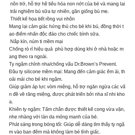
nôn trớ, hỗ trợ hệ tiêu hóa non nớt của bé và mang lại
trải nghiệm bú sữa tự nhiên, gần giống bú mẹ.
Thiết kế họa tiết rồng vui nhộn
Mang lại cảm giác hứng thú cho bé khi bú, đồng thời t
ạo điểm nhấn độc đáo cho chiếc bình sữa.
Nắp kín, núm ti mềm mại
Chống rò rỉ hiệu quả phù hợp dùng khi ở nhà hoặc m
ang theo ra ngoài.
Ty ngậm chỉnh nha/chống vẩu Dr.Brown’s Prevent.
Đầu ty silicone mềm mại: Mang đến cảm giác êm ái, th
oải mái cho bé khi ngậm.
Giúp giảm áp lực vòm miệng, hỗ trợ ngăn ngừa các vấ
n đề về răng miệng, được phát triển bởi nha sĩ nhi kho
a.
Khiên ty ngậm: Tấm chắn được thiết kế cong vừa vặn,
nhẹ nhàng với làn da mỏng manh của bé.
Phát sáng trong bóng tối: Giúp dễ dàng tìm thấy ty ngậ
m vào ban đêm mà không làm bé tỉnh giấc.