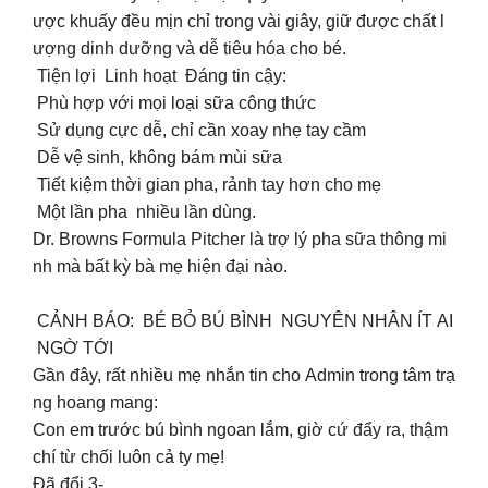
ược khuấy đều mịn chỉ trong vài giây, giữ được chất l
ượng dinh dưỡng và dễ tiêu hóa cho bé.
Tiện lợi Linh hoạt Đáng tin cậy:
Phù hợp với mọi loại sữa công thức
Sử dụng cực dễ, chỉ cần xoay nhẹ tay cầm
Dễ vệ sinh, không bám mùi sữa
Tiết kiệm thời gian pha, rảnh tay hơn cho mẹ
Một lần pha nhiều lần dùng.
Dr. Browns Formula Pitcher là trợ lý pha sữa thông mi
nh mà bất kỳ bà mẹ hiện đại nào.
CẢNH BÁO: BÉ BỎ BÚ BÌNH NGUYÊN NHÂN ÍT AI
NGỜ TỚI
Gần đây, rất nhiều mẹ nhắn tin cho Admin trong tâm trạ
ng hoang mang:
Con em trước bú bình ngoan lắm, giờ cứ đẩy ra, thậm
chí từ chối luôn cả ty mẹ!
Đã đổi 3-