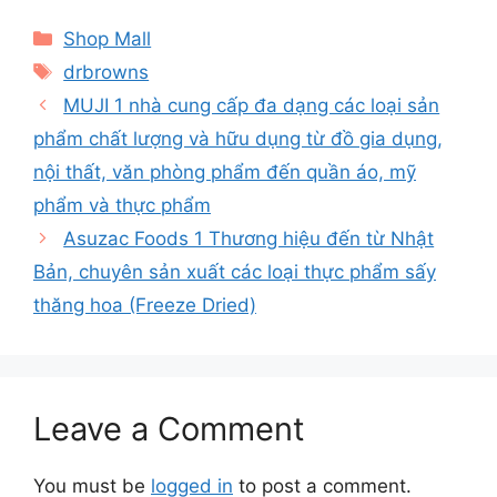
Categories
Shop Mall
Tags
drbrowns
MUJI 1 nhà cung cấp đa dạng các loại sản
phẩm chất lượng và hữu dụng từ đồ gia dụng,
nội thất, văn phòng phẩm đến quần áo, mỹ
phẩm và thực phẩm
Asuzac Foods 1 Thương hiệu đến từ Nhật
Bản, chuyên sản xuất các loại thực phẩm sấy
thăng hoa (Freeze Dried)
Leave a Comment
You must be
logged in
to post a comment.