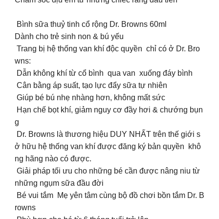
Bình sữa thuỷ tinh cổ rộng Dr. Browns 60ml
Dành cho trẻ sinh non & bú yếu
Trang bị hệ thống van khí độc quyền chỉ có ở Dr. Bro
wns:
️ Dẫn không khí từ cổ bình qua van xuống đáy bình
️ Cân bằng áp suất, tạo lực đẩy sữa tự nhiên
️ Giúp bé bú nhẹ nhàng hơn, không mất sức
️ Hạn chế bọt khí, giảm nguy cơ đầy hơi & chướng bụn
g
Dr. Browns là thương hiệu DUY NHẤT trên thế giới s
ở hữu hệ thống van khí được đăng ký bản quyền khô
ng hãng nào có được.
Giải pháp tối ưu cho những bé cần được nâng niu từ
những ngụm sữa đầu đời
Bé vui tắm Mẹ yên tâm cùng bộ đồ chơi bồn tắm Dr. B
rowns