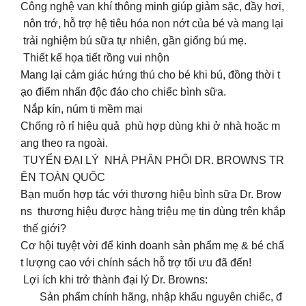
Công nghệ van khí thông minh giúp giảm sặc, đầy hơi,
nôn trớ, hỗ trợ hệ tiêu hóa non nớt của bé và mang lại
trải nghiệm bú sữa tự nhiên, gần giống bú mẹ.
Thiết kế họa tiết rồng vui nhộn
Mang lại cảm giác hứng thú cho bé khi bú, đồng thời t
ạo điểm nhấn độc đáo cho chiếc bình sữa.
Nắp kín, núm ti mềm mại
Chống rò rỉ hiệu quả phù hợp dùng khi ở nhà hoặc m
ang theo ra ngoài.
TUYỂN ĐẠI LÝ NHÀ PHÂN PHỐI DR. BROWNS TR
ÊN TOÀN QUỐC
Bạn muốn hợp tác với thương hiệu bình sữa Dr. Brow
ns thương hiệu được hàng triệu mẹ tin dùng trên khắp
thế giới?
Cơ hội tuyệt vời để kinh doanh sản phẩm mẹ & bé chấ
t lượng cao với chính sách hỗ trợ tối ưu đã đến!
Lợi ích khi trở thành đại lý Dr. Browns:
Sản phẩm chính hãng, nhập khẩu nguyên chiếc, đ