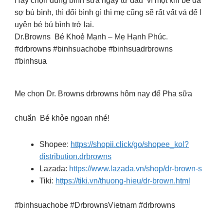
Hãy chọn đúng bình sữa ngay từ đầu vì một khi bé đã
sợ bú bình, thì đổi bình gì thì mẹ cũng sẽ rất vất vả để l
uyện bé bú bình trở lại.
Dr.Browns Bé Khoẻ Mạnh – Mẹ Hạnh Phúc.
#drbrowns #binhsuachobe #binhsuadrbrowns
#binhsua
Mẹ chọn Dr. Browns drbrowns hôm nay để Pha sữa
chuẩn Bé khỏe ngoan nhé!
Shopee:
https://shopii.click/go/shopee_kol?
distribution.drbrowns
Lazada:
https://www.lazada.vn/shop/dr-brown-s
Tiki:
https://tiki.vn/thuong-hieu/dr-brown.html
#binhsuachobe #DrbrownsVietnam #drbrowns