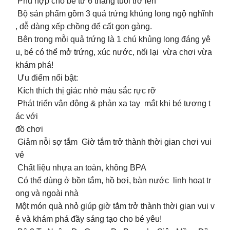
Phù hợp cho bé từ 6 tháng tuổi trở lên
Bộ sản phẩm gồm 3 quả trứng khủng long ngộ nghĩnh
, dễ dàng xếp chồng để cất gọn gàng.
Bên trong mỗi quả trứng là 1 chú khủng long đáng yê
u, bé có thể mở trứng, xúc nước, nối lại vừa chơi vừa
khám phá!
Ưu điểm nổi bật:
️ Kích thích thị giác nhờ màu sắc rực rỡ
️ Phát triển vận động & phản xạ tay mắt khi bé tương t
ác với
đồ chơi
️ Giảm nỗi sợ tắm Giờ tắm trở thành thời gian chơi vui
vẻ
️ Chất liệu nhựa an toàn, không BPA
️ Có thể dùng ở bồn tắm, hồ bơi, bàn nước linh hoạt tr
ong và ngoài nhà
Một món quà nhỏ giúp giờ tắm trở thành thời gian vui v
ẻ và khám phá đầy sáng tạo cho bé yêu!