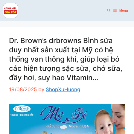
Skip
to
Menu
content
Dr. Brown’s drbrowns Bình sữa
duy nhất sản xuất tại Mỹ có hệ
thống van thông khí, giúp loại bỏ
các hiện tượng sặc sữa, chớ sữa,
đầy hơi, suy hao Vitamin…
19/08/2025
by
ShopXuHuong