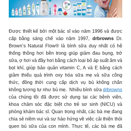
Được thiết kế bởi một bác sĩ vào năm 1996 và được
cấp bằng sáng chế vào năm 1997,
drbrowns
Dr.
Brown’s Natural Flow® là bình sữa duy nhất có hệ
thống thông hơi bên trong giúp giảm đau bụng, trớ
sữa, ợ hơi và đầy hơi bằng cách loại bỏ áp suất âm và
bọt khí, giúp bảo quản vitamin C, A và E bằng cách
giảm thiểu quá trình oxy hóa sữa mẹ và sữa công
thức, đồng thời cung cấp dịch vụ bú không chân
không tương tự như bú mẹ. Nhiều bình sữa
drbrowns
của chúng tôi đã được sử dụng tại các bệnh viện,
khoa chăm sóc đặc biệt cho trẻ sơ sinh (NICU) và
phòng khám bác sĩ. Quan trọng nhất, các bà mẹ đang
chia sẻ niềm vui và sự hào hứng về việc cải thiện thói
quen bú sữa của con mình. Thực tế, các bà mẹ đã