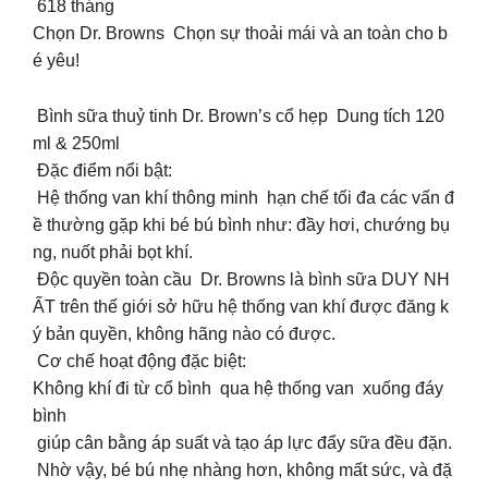
618 tháng
Chọn Dr. Browns Chọn sự thoải mái và an toàn cho b
é yêu!
Bình sữa thuỷ tinh Dr. Brown’s cổ hẹp Dung tích 120
ml & 250ml
Đặc điểm nổi bật:
Hệ thống van khí thông minh hạn chế tối đa các vấn đ
ề thường gặp khi bé bú bình như: đầy hơi, chướng bụ
ng, nuốt phải bọt khí.
Độc quyền toàn cầu Dr. Browns là bình sữa DUY NH
ẤT trên thế giới sở hữu hệ thống van khí được đăng k
ý bản quyền, không hãng nào có được.
Cơ chế hoạt động đặc biệt:
Không khí đi từ cổ bình qua hệ thống van xuống đáy
bình
️ giúp cân bằng áp suất và tạo áp lực đẩy sữa đều đặn.
Nhờ vậy, bé bú nhẹ nhàng hơn, không mất sức, và đặ