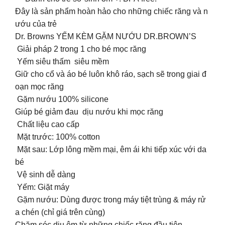
Đây là sản phẩm hoàn hảo cho những chiếc răng và n
ướu của trẻ
Dr. Browns YẾM KÈM GẶM NƯỚU DR.BROWN’S
Giải pháp 2 trong 1 cho bé mọc răng
Yếm siêu thấm siêu mềm
Giữ cho cổ và áo bé luôn khô ráo, sạch sẽ trong giai đ
oạn mọc răng
Gặm nướu 100% silicone
Giúp bé giảm đau dịu nướu khi mọc răng
Chất liệu cao cấp
Mặt trước: 100% cotton
Mặt sau: Lớp lông mềm mại, êm ái khi tiếp xúc với da
bé ️
Vệ sinh dễ dàng
️ Yếm: Giặt máy
️ Gặm nướu: Dùng được trong máy tiệt trùng & máy rử
a chén (chỉ giá trên cùng)
Chăm sóc dịu êm từ những chiếc răng đầu tiên