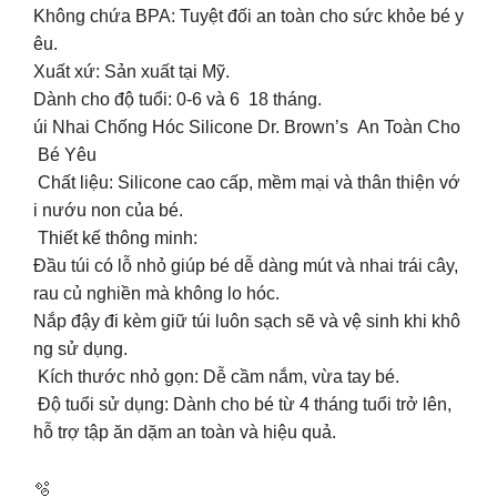
Không chứa BPA: Tuyệt đối an toàn cho sức khỏe bé y
êu.
Xuất xứ: Sản xuất tại Mỹ.
Dành cho độ tuổi: 0-6 và 6 18 tháng.
úi Nhai Chống Hóc Silicone Dr. Brown’s An Toàn Cho
Bé Yêu
Chất liệu: Silicone cao cấp, mềm mại và thân thiện vớ
i nướu non của bé.
Thiết kế thông minh:
Đầu túi có lỗ nhỏ giúp bé dễ dàng mút và nhai trái cây,
rau củ nghiền mà không lo hóc.
Nắp đậy đi kèm giữ túi luôn sạch sẽ và vệ sinh khi khô
ng sử dụng.
Kích thước nhỏ gọn: Dễ cầm nắm, vừa tay bé.
Độ tuổi sử dụng: Dành cho bé từ 4 tháng tuổi trở lên,
hỗ trợ tập ăn dặm an toàn và hiệu quả.
🫧