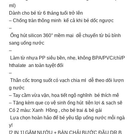
ml)
Dành cho bé từ 6 tháng tuổi trở lên
– Chống tràn thông minh kể cả khi bé dốc ngược
–
Ống hút silicon 360° mềm mại dễ chuyển từ bú bình
sang uống nước
–
Làm từ nhựa PP siêu bền, nhẹ, không BPA/PVC/chì/P
hthalate an toàn tuyệt đối
–
Thân cốc trong suốt có vạch chia ml dễ theo dõi lượn
g nước
– Tay cầm vừa vặn, họa tiết ngộ nghĩnh bé thích mê
– Tặng kèm que cọ vệ sinh ống hút tiện lợi & sạch sẽ
Có 2 màu: Xanh Hồng , cho bé trai & bé gái
Lựa chọn hoàn hảo để bé yêu tập uống nước mỗi ngà
y!
[2 IN 1] GẶM NƯỚU + BÀN CHẢI BƯỚC ĐẦU DR.B