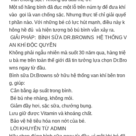
Một số hãng bình đã đục một lỗ trên núm ty để đưa khí
vào gọi là van chống sặc. Nhưng thực tế chỉ giải quyế
t phần nào. Với những bé có lực hút mạnh, điều này k
hông hề đủ và hiện tượng bỏ bú bình vẫn xảy ra.
GIẢI PHÁP: BÌNH SỮA DR.BROWNS HỆ THỐNG V
AN KHÍ ĐỘC QUYỀN
Không phải ngẫu nhiên mà suốt 30 năm qua, hàng triệ
u bà mẹ trên toàn thế giới đã tin tưởng lựa chọn Dr.Bro
wns ngay từ đầu.
Bình sữa Dr.Browns sở hữu hệ thống van khí bên tron
g, giúp:
Cân bằng áp suất trong bình.
Bé bú nhẹ nhàng, không mỏi.
Giảm đầy hơi, sặc sữa, chướng bụng.
‍Lưu giữ được Vitamin và khoáng chất.
️ Bảo vệ hệ tiêu hóa non nớt của bé.
LỜI KHUYÊN TỪ ADMIN