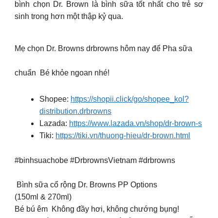
bình chọn Dr. Brown là bình sữa tốt nhất cho trẻ sơ
sinh trong hơn một thập kỷ qua.
Mẹ chọn Dr. Browns drbrowns hôm nay để Pha sữa
chuẩn Bé khỏe ngoan nhé!
Shopee:
https://shopii.click/go/shopee_kol?
distribution.drbrowns
Lazada:
https://www.lazada.vn/shop/dr-brown-s
Tiki:
https://tiki.vn/thuong-hieu/dr-brown.html
#binhsuachobe #DrbrownsVietnam #drbrowns
Bình sữa cổ rộng Dr. Browns PP Options
(150ml & 270ml)
Bé bú êm Không đầy hơi, không chướng bụng!