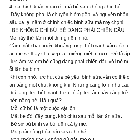
4 loại bình khác nhau rồi mà bé vẫn không chịu bú
️ Đây không phải là chuyện hiếm gặp, và nguyên nhân
sâu xa lại nằm ở chính chiếc bình sữa mà mẹ chọn!
BÉ KHÔNG CHỈ BÚ BÉ ĐANG PHẢI CHIẾN ĐẤU
Mẹ hãy thử làm một thí nghiệm nhỏ:
Cầm một chai nước khoáng rỗng, hút mạnh vào cổ ch
ai mẹ sẽ thấy chai xẹp lại, miệng mệt rũ rượi. Đó là áp
lực âm và em bé cũng đang phải chiến đấu với nó m
ỗi lần bú bình.
Khi còn nhỏ, lực hút của bé yếu, bình sữa vẫn có thể c
ân bằng một chút không khí. Nhưng càng lớn, nhu cầu
bú tăng, lực hút mạnh hơn thì áp lực âm này càng trở
nên nặng nề. Hậu quả?
Mỗi cữ bú là một cuộc vật lộn
Mặt bé đỏ, đầy bụng, khó chịu sau mỗi lần ăn sữa.
Bé sợ bú bình và bỏ luôn cả ty mẹ.
Mẽ phải dùng thìa bón sữa cho bé.
Van chống sặc? Không đủ đâu mẹ ơi!