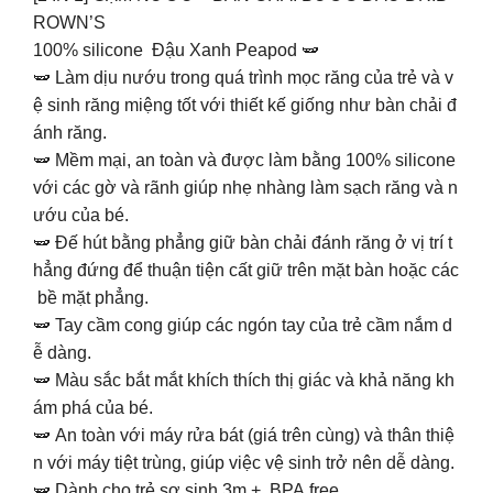
ROWN’S
100% silicone Đậu Xanh Peapod 🫛
🫛 Làm dịu nướu trong quá trình mọc răng của trẻ và v
ệ sinh răng miệng tốt với thiết kế giống như bàn chải đ
ánh răng.
🫛 Mềm mại, an toàn và được làm bằng 100% silicone
với các gờ và rãnh giúp nhẹ nhàng làm sạch răng và n
ướu của bé.
🫛 Đế hút bằng phẳng giữ bàn chải đánh răng ở vị trí t
hẳng đứng để thuận tiện cất giữ trên mặt bàn hoặc các
bề mặt phẳng.
🫛 Tay cầm cong giúp các ngón tay của trẻ cầm nắm d
ễ dàng.
🫛 Màu sắc bắt mắt khích thích thị giác và khả năng kh
ám phá của bé.
🫛 An toàn với máy rửa bát (giá trên cùng) và thân thiệ
n với máy tiệt trùng, giúp việc vệ sinh trở nên dễ dàng.
🫛 Dành cho trẻ sơ sinh 3m +. BPA free.