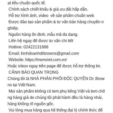
ạt tiêu chuẩn quốc tế.
Chính sách chiết khấu & giá ưu đãi hấp dẫn.
Hỗ trợ hình ảnh, video về sản phẩm chuẩn web
Được đào tạo sản phẩm & tư vấn bán hàng chuyên n
ghiệp.
Nguồn hàng ổn định, mẫu mã đa dạng.
Liên hệ ngay để được tư vấn chi tiết
️ Hotline: 02422131888
Email:
kinhdoanhdrbrowns@gmail.com
Website: https://momviet.com.vn/
Hoặc inbox ngay trên page để được hỗ trợ thông tin.
CẢNH BÁO QUAN TRỌNG
Chúng tôi là NHÀ PHÂN PHỐI ĐỘC QUYỀN Dr. Brow
ns tại Việt Nam.
Mọi sản phẩm không có tem phụ tiếng Việt và tem chố
ng hàng giả do chúng tôi phát hành đều là hàng nhái,
hàng không rõ nguồn gốc.
Vui lòng mua hàng qua hệ thống đại lý chính thức để