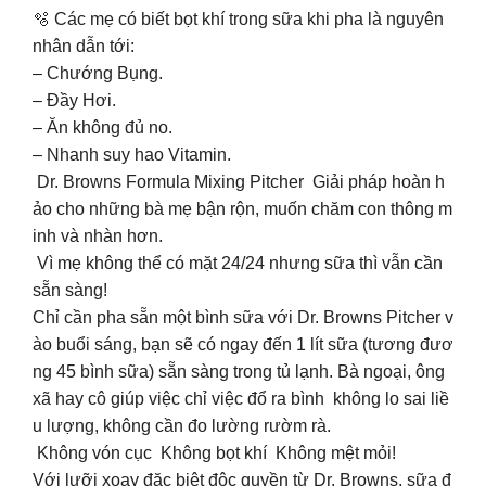
🫧 Các mẹ có biết bọt khí trong sữa khi pha là nguyên
nhân dẫn tới:
– Chướng Bụng.
– Đầy Hơi.
– Ăn không đủ no.
– Nhanh suy hao Vitamin.
Dr. Browns Formula Mixing Pitcher Giải pháp hoàn h
ảo cho những bà mẹ bận rộn, muốn chăm con thông m
inh và nhàn hơn.
Vì mẹ không thể có mặt 24/24 nhưng sữa thì vẫn cần
sẵn sàng!
Chỉ cần pha sẵn một bình sữa với Dr. Browns Pitcher v
ào buổi sáng, bạn sẽ có ngay đến 1 lít sữa (tương đươ
ng 45 bình sữa) sẵn sàng trong tủ lạnh. Bà ngoại, ông
xã hay cô giúp việc chỉ việc đổ ra bình không lo sai liề
u lượng, không cần đo lường rườm rà.
Không vón cục Không bọt khí Không mệt mỏi!
Với lưỡi xoay đặc biệt độc quyền từ Dr. Browns, sữa đ