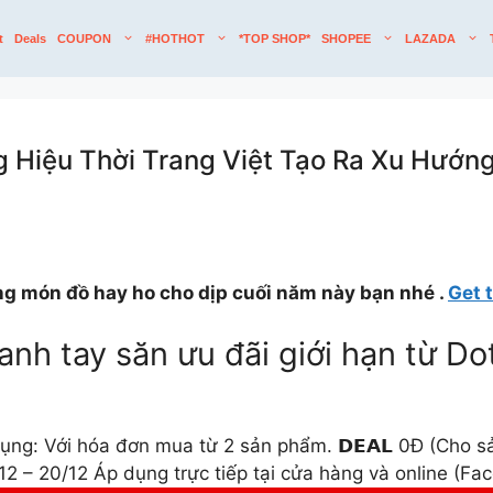
t
Deals
COUPON
#HOTHOT
*TOP SHOP*
SHOPEE
LAZADA
 Hiệu Thời Trang Việt Tạo Ra Xu Hướn
g món đồ hay ho cho dịp cuối năm này bạn nhé .
Get 
i nhanh tay săn ưu đãi giới hạn từ D
 dụng: Với hóa đơn mua từ 2 sản phẩm. 𝗗𝗘𝗔𝗟 0Đ (Cho 
12 – 20/12 Áp dụng trực tiếp tại cửa hàng và online (Fa