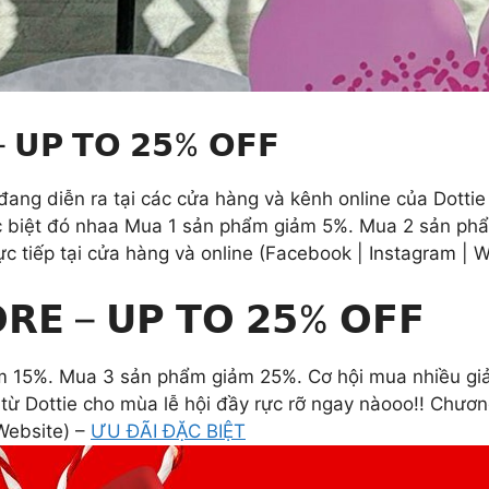
– 𝗨𝗣 𝗧𝗢 𝟮𝟱% 𝗢𝗙𝗙
𝗢𝗙𝗙 đang diễn ra tại các cửa hàng và kênh online của Dottie
i đặc biệt đó nhaa Mua 1 sản phẩm giảm 5%. Mua 2 sản 
rực tiếp tại cửa hàng và online (Facebook | Instagram | 
𝗥𝗘 – 𝗨𝗣 𝗧𝗢 𝟮𝟱% 𝗢𝗙𝗙
15%. Mua 3 sản phẩm giảm 25%. Cơ hội mua nhiều giảm
từ Dottie cho mùa lễ hội đầy rực rỡ ngay nàooo!! Chương 
 Website) –
ƯU ĐÃI ĐẶC BIỆT