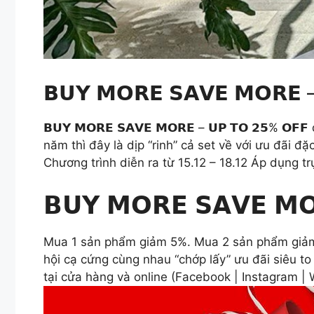
𝗕𝗨𝗬 𝗠𝗢𝗥𝗘 𝗦𝗔𝗩𝗘 𝗠𝗢𝗥𝗘 
𝗕𝗨𝗬 𝗠𝗢𝗥𝗘 𝗦𝗔𝗩𝗘 𝗠𝗢𝗥𝗘 – 𝗨𝗣 𝗧𝗢 𝟮𝟱% 
năm thì đây là dịp “rinh” cả set về với ưu đã
Chương trình diễn ra từ 15.12 – 18.12 Áp dụng t
𝗕𝗨𝗬 𝗠𝗢𝗥𝗘 𝗦𝗔𝗩𝗘 𝗠
Mua 1 sản phẩm giảm 5%. Mua 2 sản phẩm giảm 
hội cạ cứng cùng nhau “chớp lấy” ưu đãi siêu to 
tại cửa hàng và online (Facebook | Instagram |