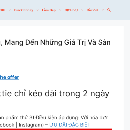
TIKI
Black Friday
Làm Đẹp
DỊCH VỤ
Bài Viết
g, Mang Đến Những Giá Trị Và Sản
the offer
ottie chỉ kéo dài trong 2 ngày
sản phẩm thứ 3) Điều kiện áp dụng: Với hóa đơn
cebook | Instagram) –
ƯU ĐÃI ĐẶC BIỆT