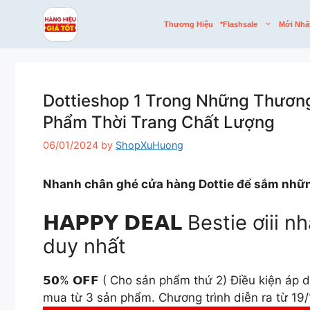
Skip
to
Thương Hiệu
*flashsale
Mới Nhấ
content
Dottieshop 1 Trong Những Thương
Phẩm Thời Trang Chất Lượng
06/01/2024
by
ShopXuHuong
Nhanh chân ghé cửa hàng Dottie để sắm nhữn
𝗛𝗔𝗣𝗣𝗬 𝗗𝗘𝗔𝗟 Bestie ơii
duy nhất
𝟱𝟬% 𝗢𝗙𝗙 ( Cho sản phẩm thứ 2) Điều kiện áp
mua từ 3 sản phẩm. Chương trình diễn ra từ 19/