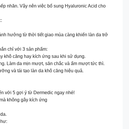
 nếp nhăn. Vậy nên việc bổ sung Hyaluronic Acid cho
:
h hưởng từ thời tiết giao mùa càng khiến làn da trở
ắn chỉ với 3 sản phẩm:
ông gây khô căng hay kích ứng sau khi sử dụng.
 đa tầng. Làm da mịn mượt, săn chắc và ẩm mượt tức thì.
ôi dưỡng và tái tạo làn da khô căng hiệu quả.
ến với 5 gợi ý từ Dermedic ngay nhé!
 mà không gây kích ứng
 da.
như: