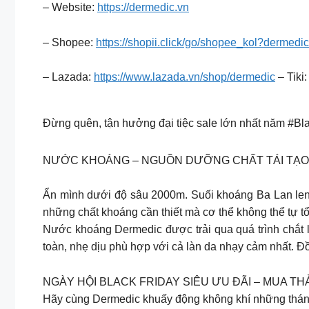
– Website:
https://dermedic.vn
– Shopee:
https://shopii.click/go/shopee_kol?dermedic.
– Lazada:
https://www.lazada.vn/shop/dermedic
– Tiki
Đừng quên, tận hưởng đại tiệc sale lớn nhất năm #Bla
NƯỚC KHOÁNG – NGUỒN DƯỠNG CHẤT TÁI TẠO
Ẩn mình dưới độ sâu 2000m. Suối khoáng Ba Lan len lỏ
những chất khoáng cần thiết mà cơ thể không thể tự tổ
Nước khoáng Dermedic được trải qua quá trình chắt l
toàn, nhẹ dịu phù hợp với cả làn da nhạy cảm nhất. Đồ
NGÀY HỘI BLACK FRIDAY SIÊU ƯU ĐÃI – MUA TH
Hãy cùng Dermedic khuấy động không khí những tháng 