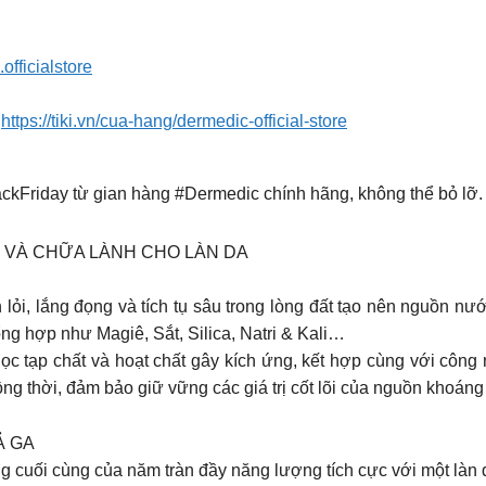
officialstore
:
https://tiki.vn/cua-hang/dermedic-official-store
ckFriday từ gian hàng #Dermedic chính hãng, không thể bỏ lỡ.
 VÀ CHỮA LÀNH CHO LÀN DA
i, lắng đọng và tích tụ sâu trong lòng đất tạo nên nguồn nướ
ng hợp như Magiê, Sắt, Silica, Natri & Kali…
ọc tạp chất và hoạt chất gây kích ứng, kết hợp cùng với công 
ng thời, đảm bảo giữ vững các giá trị cốt lõi của nguồn khoáng
Ả GA
cuối cùng của năm tràn đầy năng lượng tích cực với một làn 