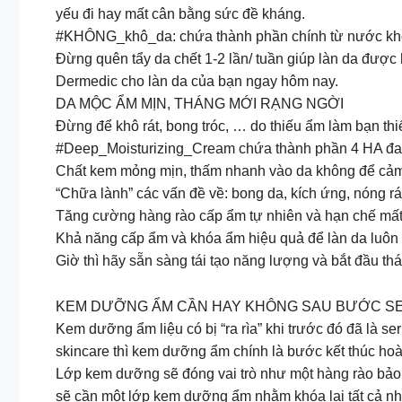
yếu đi hay mất cân bằng sức đề kháng.
#KHÔNG_khô_da: chứa thành phần chính từ nước kho
Đừng quên tẩy da chết 1-2 lần/ tuần giúp làn da được
Dermedic cho làn da của bạn ngay hôm nay.
DA MỘC ẨM MỊN, THÁNG MỚI RẠNG NGỜI
Đừng để khô rát, bong tróc, … do thiếu ẩm làm bạn th
#Deep_Moisturizing_Cream chứa thành phần 4 HA đa ph
Chất kem mỏng mịn, thấm nhanh vào da không để cảm 
“Chữa lành” các vấn đề về: bong da, kích ứng, nóng r
Tăng cường hàng rào cấp ẩm tự nhiên và hạn chế mấ
Khả năng cấp ẩm và khóa ẩm hiệu quả để làn da luôn
Giờ thì hãy sẵn sàng tái tạo năng lượng và bắt đầu t
KEM DƯỠNG ẨM CẦN HAY KHÔNG SAU BƯỚC S
Kem dưỡng ẩm liệu có bị “ra rìa” khi trước đó đã là se
skincare thì kem dưỡng ẩm chính là bước kết thúc hoà
Lớp kem dưỡng sẽ đóng vai trò như một hàng rào bảo vệ
sẽ cần một lớp kem dưỡng ẩm nhằm khóa lại tất cả nhữ