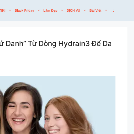
TIKI
Black Friday
Làm Đẹp
DỊCH VỤ
Bài Viết
ứ Danh” Từ Dòng Hydrain3 Để Da