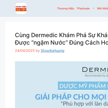
Skip
to
Thương Hiệu
*flashsale
Mới Nhấ
content
Cùng Dermedic Khám Phá Sự Khám
Được “ngậm Nước” Đúng Cách Hơ
24/04/2025
by
ShopXuHuong