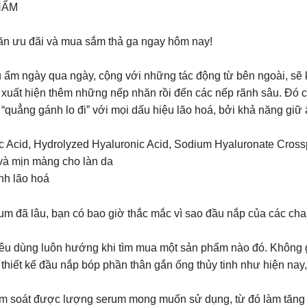
PHẨM
săn ưu đãi và mua sắm thả ga ngay hôm nay!
 ẩm ngày qua ngày, cộng với những tác động từ bên ngoài, sẽ kh
ẽ xuất hiện thêm những nếp nhăn rồi đến các nếp rãnh sâu. Đó c
ẳng gánh lo đi” với mọi dấu hiệu lão hoá, bởi khả năng giữ ẩ
c Acid, Hydrolyzed Hyaluronic Acid, Sodium Hyaluronate Cros
 và mịn màng cho làn da
nh lão hoá
đã lâu, bạn có bao giờ thắc mắc vì sao đầu nắp của các cha
 tiêu dùng luôn hướng khi tìm mua một sản phẩm nào đó. Không 
 thiết kế đầu nắp bóp phần thân gắn ống thủy tinh như hiện na
kiểm soát được lượng serum mong muốn sử dụng, từ đó làm tăng 