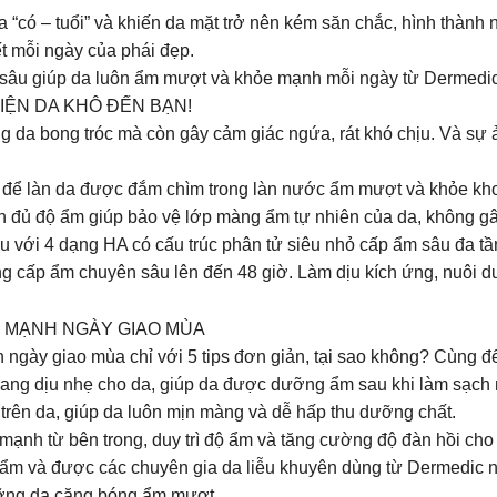
a “có – tuổi” và khiến da mặt trở nên kém săn chắc, hình thành
t mỗi ngày của phái đẹp.
âu giúp da luôn ẩm mượt và khỏe mạnh mỗi ngày từ Dermedic
IỆN DA KHÔ ĐẾN BẠN!
a bong tróc mà còn gây cảm giác ngứa, rát khó chịu. Và sự ản
 để làn da được đắm chìm trong làn nước ẩm mượt và khỏe kho
ẩn nhưng da vẫn đủ độ ẩm giúp bảo vệ lớp màng ẩm tự nhiên của da, kh
ẩm chuyên sâu với 4 dạng HA có cấu trúc phân tử siêu nhỏ cấp ẩm sâu
ng với khả năng cấp ẩm chuyên sâu lên đến 48 giờ. Làm dịu kích ứng, nu
E MẠNH NGÀY GIAO MÙA
h ngày giao mùa chỉ với 5 tips đơn giản, tại sao không? Cùng đ
rang dịu nhẹ cho da, giúp da được dưỡng ẩm sau khi làm sạch
 trên da, giúp da luôn mịn màng và dễ hấp thu dưỡng chất.
ạnh từ bên trong, duy trì độ ẩm và tăng cường độ đàn hồi cho
m và được các chuyên gia da liễu khuyên dùng từ Dermedic 
âu, dưỡng da căng bóng ẩm mượt.