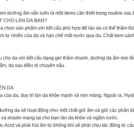
kem dưỡng ẩm vẫn luôn là một items cần thiết trong routine sa
I” CHO LÀN DA BẠN?
 chọn sản phẩm với kết cấu phù hợp để làn da có thể thẩm th
ẩm tự nhiên của da và hạn chế mất nước qua da. Chất kem sánh
 cho da với kết cấu dạng gel thấm nhanh, dưỡng da ẩm mịn lên
m, da sau điều trị chuyên sâu.
ÊN DA
a của da, duy trì làn da khỏe mạnh và mịn màng. Ngoài ra, Hyalu
dưỡng da sẽ hoạt động như một chất giữ ẩm và giữ các phân tử
en và elastin mang lại cho bạn làn da khỏe và ngậm nước.
 Acid và phải hút ẩm từ không khí sẽ phải chịu tác động từ các