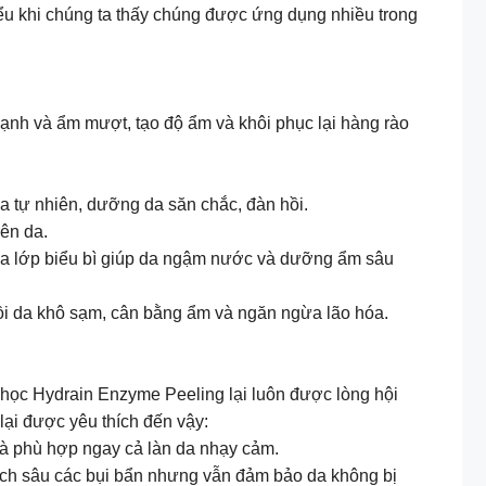
ểu khi chúng ta thấy chúng được ứng dụng nhiều trong
nh và ẩm mượt, tạo độ ẩm và khôi phục lại hàng rào
a tự nhiên, dưỡng da săn chắc, đàn hồi.
ên da.
qua lớp biểu bì giúp da ngậm nước và dưỡng ẩm sâu
i da khô sạm, cân bằng ẩm và ngăn ngừa lão hóa.
h học Hydrain Enzyme Peeling lại luôn được lòng hội
ại được yêu thích đến vậy:
à phù hợp ngay cả làn da nhạy cảm.
ạch sâu các bụi bẩn nhưng vẫn đảm bảo da không bị