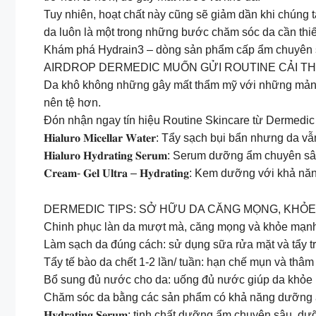
Tuy nhiên, hoạt chất này cũng sẽ giảm dần khi chúng t
da luôn là một trong những bước chăm sóc da cần thiế
Khám phá Hydrain3 – dòng sản phẩm cấp ẩm chuyên s
AIRDROP DERMEDIC MUỐN GỬI ROUTINE CẢI TH
Da khô không những gây mất thẩm mỹ với những mảng d
nên tệ hơn.
Đón nhận ngay tín hiệu Routine Skincare từ Dermedic
𝐇𝐢𝐚𝐥𝐮𝐫𝐨 𝐌𝐢𝐜𝐞𝐥𝐥𝐚𝐫 𝐖𝐚𝐭𝐞𝐫: Tẩy sạch bụi b
𝐇𝐢𝐚𝐥𝐮𝐫𝐨 𝐇𝐲𝐝𝐫𝐚𝐭𝐢𝐧𝐠 𝐒𝐞𝐫𝐮𝐦: Serum dưỡng 
𝐂𝐫𝐞𝐚𝐦- 𝐆𝐞𝐥 𝐔𝐥𝐭𝐫𝐚 – 𝐇𝐲𝐝𝐫𝐚𝐭𝐢𝐧𝐠: Kem dưỡ
DERMEDIC TIPS: SỞ HỮU DA CĂNG MỌNG, KHỎ
Chinh phục làn da mượt mà, căng mọng và khỏe mạn
Làm sạch da đúng cách: sử dụng sữa rửa mặt và tẩy t
Tẩy tế bào da chết 1-2 lần/ tuần: hạn chế mụn và thâm
Bổ sung đủ nước cho da: uống đủ nước giúp da khỏe m
Chăm sóc da bằng các sản phẩm có khả năng dưỡng ẩ
𝐇𝐲𝐝𝐫𝐚𝐭𝐢𝐧𝐠 𝐒𝐞𝐫𝐮𝐦: tinh chất dưỡng ẩm chuyên s