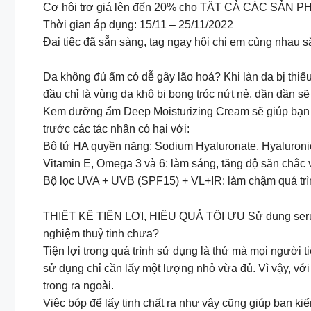
Cơ hội trợ giá lên đến 20% cho TẤT CẢ CÁC SẢN 
Thời gian áp dụng: 15/11 – 25/11/2022
Đại tiệc đã sẵn sàng, tag ngay hội chị em cùng nhau 
Da không đủ ẩm có dễ gây lão hoá? Khi làn da bị thiếu
đầu chỉ là vùng da khô bị bong tróc nứt nẻ, dần dần s
Kem dưỡng ẩm Deep Moisturizing Cream sẽ giúp bạn “qu
trước các tác nhân có hại với:
Bộ tứ HA quyền năng: Sodium Hyaluronate, Hyaluroni
Vitamin E, Omega 3 và 6: làm sáng, tăng độ săn chắc
Bộ lọc UVA + UVB (SPF15) + VL+IR: làm chậm quá trì
THIẾT KẾ TIỆN LỢI, HIỆU QUẢ TỐI ƯU Sử dụng serum 
nghiệm thuỷ tinh chưa?
Tiện lợi trong quá trình sử dụng là thứ mà mọi người
sử dụng chỉ cần lấy một lượng nhỏ vừa đủ. Vì vậy, với
trong ra ngoài.
Việc bóp để lấy tinh chất ra như vậy cũng giúp bạn 