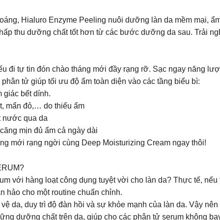
áng, Hialuro Enzyme Peeling nuôi dưỡng làn da mềm mại, ẩ
 hấp thu dưỡng chất tốt hơn từ các bước dưỡng da sau. Trải ng
iếu đi tự tin đón chào tháng mới đầy rạng rỡ. Sạc ngay năng l
ân tử giúp tối ưu độ ẩm toàn diện vào các tầng biểu bì:
giác bết dính.
át, mẩn đỏ,… do thiếu ẩm
t nước qua da
 căng mịn đủ ẩm cả ngày dài
háng mới rạng ngời cùng Deep Moisturizing Cream ngay thôi!
ERUM?
rum với hàng loạt công dụng tuyệt vời cho làn da? Thực tế, nếu 
n hảo cho một routine chuẩn chỉnh.
 da, duy trì độ đàn hồi và sự khỏe mạnh của làn da. Vậy n
ng dưỡng chất trên da, giúp cho các phân tử serum không bay 