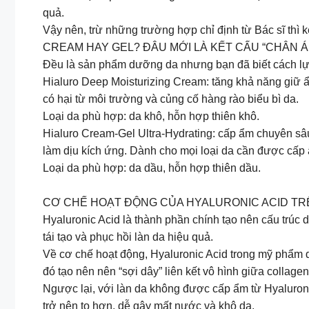
quả.
Vậy nên, trừ những trường hợp chỉ định từ Bác sĩ thì 
CREAM HAY GEL? ĐÂU MỚI LÀ KẾT CẤU “CHÂN Á
Đều là sản phẩm dưỡng da nhưng bạn đã biết cách lựa
Hialuro Deep Moisturizing Cream: tăng khả năng giữ 
có hại từ môi trường và củng cố hàng rào biểu bì da.
Loại da phù hợp: da khô, hỗn hợp thiên khô.
Hialuro Cream-Gel Ultra-Hydrating: cấp ẩm chuyên sâu
làm dịu kích ứng. Dành cho mọi loại da cần được cấp ẩ
Loại da phù hợp: da dầu, hỗn hợp thiên dầu.
CƠ CHẾ HOẠT ĐỘNG CỦA HYALURONIC ACID TR
Hyaluronic Acid là thành phần chính tạo nên cấu trúc d
tái tạo và phục hồi làn da hiệu quả.
Về cơ chế hoạt động, Hyaluronic Acid trong mỹ phẩm 
đó tạo nên nên “sợi dây” liên kết vô hình giữa collag
Ngược lại, với làn da không được cấp ẩm từ Hyaluronic
trở nên to hơn, dễ gây mất nước và khô da.