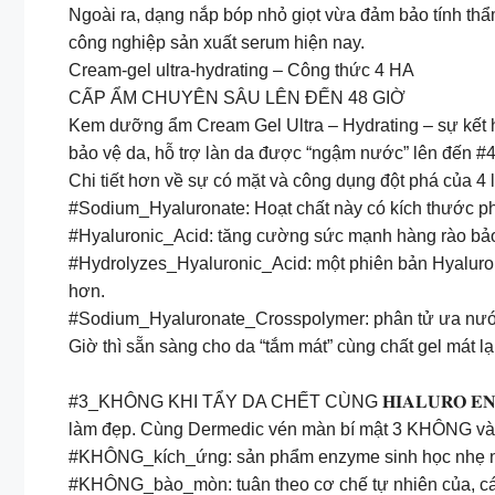
Ngoài ra, dạng nắp bóp nhỏ giọt vừa đảm bảo tính th
công nghiệp sản xuất serum hiện nay.
Cream-gel ultra-hydrating – Công thức 4 HA
CẤP ẨM CHUYÊN SÂU LÊN ĐẾN 48 GIỜ
Kem dưỡng ẩm Cream Gel Ultra – Hydrating – sự kết 
bảo vệ da, hỗ trợ làn da được “ngậm nước” lên đến #
Chi tiết hơn về sự có mặt và công dụng đột phá của 4 
#Sodium_Hyaluronate: Hoạt chất này có kích thước phâ
#Hyaluronic_Acid: tăng cường sức mạnh hàng rào bảo 
#Hydrolyzes_Hyaluronic_Acid: một phiên bản Hyaluron
hơn.
#Sodium_Hyaluronate_Crosspolymer: phân tử ưa nước
Giờ thì sẵn sàng cho da “tắm mát” cùng chất gel mát l
#3_KHÔNG KHI TẨY DA CHẾT CÙNG 𝐇𝐈𝐀𝐋𝐔𝐑𝐎 𝐄𝐍𝐙𝐘
làm đẹp. Cùng Dermedic vén màn bí mật 3 KHÔNG và cù
#KHÔNG_kích_ứng: sản phẩm enzyme sinh học nhẹ nhàn
#KHÔNG_bào_mòn: tuân theo cơ chế tự nhiên của, các 