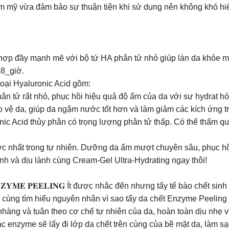
ẩm mỹ vừa đảm bảo sự thuận tiện khi sử dụng nên không khó hi
hợp đầy mạnh mẽ với bộ tứ HA phân tử nhỏ giúp làn da khỏe mạ
48_giờ.
loại Hyaluronic Acid gồm:
n tử rất nhỏ, phục hồi hiệu quả độ ẩm của da với sự hydrat hó
vệ da, giúp da ngậm nước tốt hơn và làm giảm các kích ứng tr
ic Acid thủy phân có trọng lượng phân tử thấp. Có thể thấm 
 nhất trong tự nhiên. Dưỡng da ẩm mượt chuyên sâu, phục hồ
ạnh và dịu lành cùng Cream-Gel Ultra-Hydrating ngay thôi!
𝐌𝐄 𝐏𝐄𝐄𝐋𝐈𝐍𝐆 Ít được nhắc đến nhưng tẩy tế bào chết sin
ng tìm hiểu nguyên nhân vì sao tẩy da chết Enzyme Peeling l
g và tuân theo cơ chế tự nhiên của da, hoàn toàn dịu nhẹ v
enzyme sẽ lấy đi lớp da chết trên cùng của bề mặt da, làm s