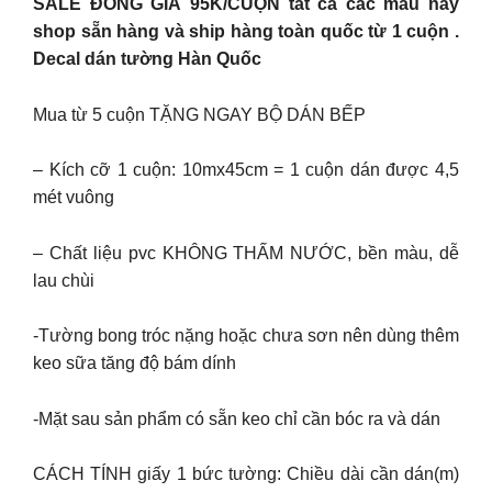
SALE ĐỒNG GIÁ 95K/CUỘN tất cả các mẫu này
shop sẵn hàng và ship hàng toàn quốc từ 1 cuộn .
Decal dán tường Hàn Quốc
Mua từ 5 cuộn TẶNG NGAY BỘ DÁN BẾP
– Kích cỡ 1 cuộn: 10mx45cm = 1 cuộn dán được 4,5
mét vuông
– Chất liệu pvc KHÔNG THẤM NƯỚC, bền màu, dễ
lau chùi
-Tường bong tróc nặng hoặc chưa sơn nên dùng thêm
keo sữa tăng độ bám dính
-Mặt sau sản phẩm có sẵn keo chỉ cần bóc ra và dán
CÁCH TÍNH giấy 1 bức tường: Chiều dài cần dán(m)