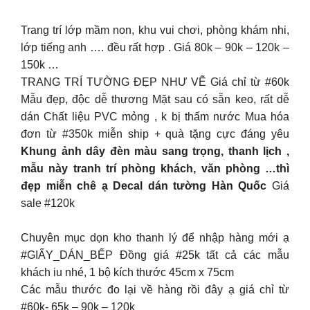
Trang trí lớp mầm non, khu vui chơi, phòng khám nhi,
lớp tiếng anh …. đều rất hợp . Giá 80k – 90k – 120k –
150k …
TRANG TRÍ TƯỜNG ĐẸP NHƯ VẼ Giá chỉ từ #60k
Mẫu đẹp, độc dễ thương Mặt sau có sẵn keo, rất dễ
dán Chất liệu PVC mỏng , k bị thấm nước Mua hóa
đơn từ #350k miễn ship + quà tặng cực đáng yêu
Khung ảnh dây đèn màu sang trọng, thanh lịch ,
mẫu này tranh trí phòng khách, văn phòng …thì
đẹp miễn chê ạ Decal dán tường Hàn Quốc
Giá
sale #120k
Chuyên mục dọn kho thanh lý để nhập hàng mới ạ
#GIẤY_DÁN_BẾP Đồng giá #25k tất cả các mẫu
khách iu nhé, 1 bộ kích thước 45cm x 75cm
Các mẫu thước đo lại về hàng rồi đây ạ giá chỉ từ
#60k- 65k – 90k – 120k