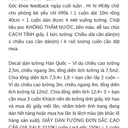
Góc khoe feedback ngày cuối tuần . Hi hi #Kitty chữ
cho phòng bé yêu chỉ #95k / 1 cuộn dài 10m rộng
40cm = 1 cuộn dán được 4 mét vuông tường. Chất
liệu pvc KHÔNG THẤM NƯỚC, bền màu, dễ lau chùi
CÁCH TÍNH giấy 1 bức tường: Chiều dài cần dán(m)
x chiều cao cần dán(m) / 4 =số lượng cuộn cần đặt
mua.
Decal dán tường Hàn Quốc – Ví dụ chiều cao tường
2,5m, chiều ngang 3m, tổng diện tích tường là 7,5m2.
Chia tổng diện tích 7,5:4= 1,8 = bạn cần lấy 2 cuộn –
Ví dụ chiều cao tường 3m, chiều ngang 4m, tổng diện
tích tường là 12m2. Chia tổng diện tích 12:4= 3 = bạn
cần mua 3 cuộn Khách nên đo tường tính giấy, trừ hao
và mua đủ giấy một lần, nhằm tránh tình trạng đang
dán hết hàng hoặc mua hai lần bị lệch màu (do khác lô
hàng sản xuất). GIẤY DÁN TƯỜNG ĐƠN SẮC CAO
CẤP GIÁ SALE #110K/ cuộn ( giá gốc 150k) = 1 cuộn