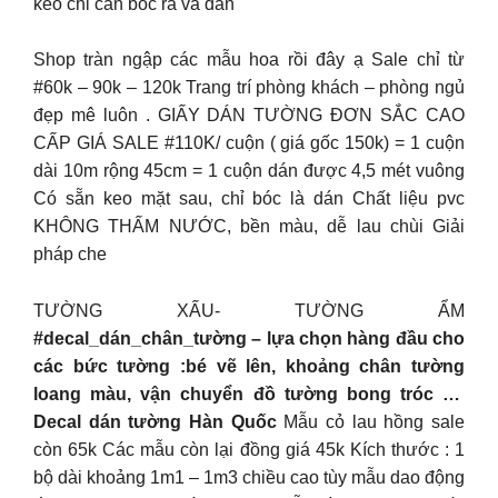
keo chỉ cần bóc ra và dán
Shop tràn ngập các mẫu hoa rồi đây ạ Sale chỉ từ
#60k – 90k – 120k Trang trí phòng khách – phòng ngủ
đẹp mê luôn . GIẤY DÁN TƯỜNG ĐƠN SẮC CAO
CẤP GIÁ SALE #110K/ cuộn ( giá gốc 150k) = 1 cuộn
dài 10m rộng 45cm = 1 cuộn dán được 4,5 mét vuông
Có sẵn keo mặt sau, chỉ bóc là dán Chất liệu pvc
KHÔNG THẤM NƯỚC, bền màu, dễ lau chùi Giải
pháp che
TƯỜNG XẤU- TƯỜNG ẨM
#decal_dán_chân_tường – lựa chọn hàng đầu cho
các bức tường :bé vẽ lên, khoảng chân tường
loang màu, vận chuyển đồ tường bong tróc …
Decal dán tường Hàn Quốc
Mẫu cỏ lau hồng sale
còn 65k Các mẫu còn lại đồng giá 45k Kích thước : 1
bộ dài khoảng 1m1 – 1m3 chiều cao tùy mẫu dao động