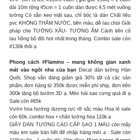
dài 10m rộng 45cm = 1 cuộn dán được 4,5 mét vuông
tường Có sẵn keo mặt sau, chỉ bóc là dán Chất liệu
pvc KHÔNG THẤM NƯỚC, bền màu, dễ lau chùi Giải
pháp che TƯỜNG XẤU- TƯỜNG ẨM Cánh tiên cỏ
lau hồng bộ đôi hot nhất trong tháng. Combo sale còn
#130k thôi ạ
Phong cách #Flamino – mang không gian xanh
mát vào ngôi nha của bạn
Decal dán tường Hàn
Quốc Shop vẫn đang giảm giá 30% tất cả các sản
phẩm, đơn hàng từ 350k được miễn phí ship, đơn trên
300k tặng bộ bướm 3D ạ. Mèo hái sao cưng quá đi ạ
Sale còn #65k
Vườn hoa hướng dương rực rỡ sắc màu Hoa lẻ sale
còn 60k, combo hoa + chân tường hoa 110k ạ
GIẤY DÁN TƯỜNG CAO CẤP SAO 1 MÀU còn mấy
màu em sale bán hết để nhập hàng mới ạ . Sale còn