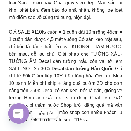
loại Sao 1 màu này. Chất giấy siêu đẹp. Màu sắc thì
khỏi phải bàn, đảm bảo độ nhã nhặn, không lòe loẹt
mà điểm sao vô cùng trẻ trung, hiện đại.
GIÁ SALE #110K/ cuộn = 1 cuộn dài 10m rộng 45cm =
1 cuộn dán được 4,5 mét vuông Có sẵn keo mặt sau,
chỉ bóc là dán Chất liệu pvc KHÔNG THẤM NƯỚC,
bền màu, dễ lau chùi Giải pháp che TƯỜNG XẤU-
TƯỜNG ẨM Decal dán tường mẫu còn vài tờ, em
SALE NỐT 25-30%
Decal dán tường Hàn Quốc
Giá
chỉ từ 60k Giảm tiếp 10% trên tổng hóa đơn khi Mua
10 tranh Miễn phí ship + tặng quà bướm 3D cho đơn
hàng trên 350k Decal có sẵn keo, bóc là dán, giống vẽ
tường Hình ảnh sắc nét, sinh động Chất liệu PVC
mỏng , k bị thấm nước Shop lười đăng quá mà vẫn
nhiều khách hỏi ạ . bộ mèo shop còn nhiều khách iu
Liên hệ!
nhé Bộ lẻ 75k, bộ đôi sale sốc #115k ạ
Open chaty