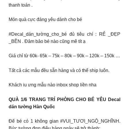
thanh toán .
Món quà cực đáng yêu dành cho bé
#Decal_dán_tường_cho_bé đủ tiêu chí : RẺ _ĐẸP
_BỀN . Đảm bảo bé nào cũng mê tít ạ
Giá chỉ từ 60k- 65k – 75k – 80k – 90k – 120k – 150k …
Tất cả các mẫu đều sẵn hàng và có thể ship luôn.
Khách iu ưng mẫu nào inbox shop liền nha
QUÀ 1/6 TRANG TRÍ PHÒNG CHO BÉ YÊU Decal
dán tường Hàn Quốc
Để bé có 1 không gian #VUI_TƯƠI_NGỘ_NGHĨNH.
Bức tường đơn điệu hàng ngày sẽ trở thành: