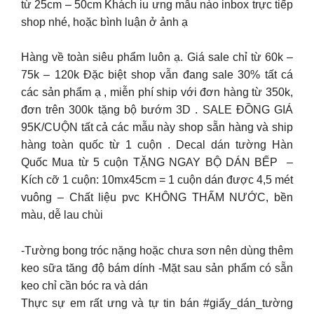
từ 25cm – 50cm Khách iu ưng mẫu nào inbox trực tiếp
shop nhé, hoặc bình luận ở ảnh ạ
Hàng về toàn siêu phẩm luôn ạ. Giá sale chỉ từ 60k –
75k – 120k Đặc biệt shop vẫn đang sale 30% tất cá
các sản phẩm ạ , miễn phí ship với đơn hàng từ 350k,
đơn trên 300k tặng bộ bướm 3D . SALE ĐỒNG GIÁ
95K/CUỘN tất cả các mẫu này shop sẵn hàng và ship
hàng toàn quốc từ 1 cuộn . Decal dán tường Hàn
Quốc Mua từ 5 cuộn TẶNG NGAY BỘ DÁN BẾP –
Kích cỡ 1 cuộn: 10mx45cm = 1 cuộn dán được 4,5 mét
vuông – Chất liệu pvc KHÔNG THẤM NƯỚC, bền
màu, dễ lau chùi
-Tường bong tróc nặng hoặc chưa sơn nên dùng thêm
keo sữa tăng độ bám dính -Mặt sau sản phẩm có sẵn
keo chỉ cần bóc ra và dán
Thực sự em rất ưng và tự tin bán #giấy_dán_tường