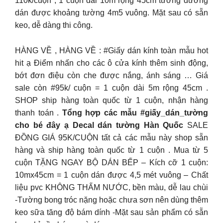
110k/cuộn , 1 cuộn dài 10m rộng 45cm tương đương
dán được khoảng tường 4m5 vuông. Mặt sau có sẵn
keo, dễ dàng thi công.
HÀNG VỀ , HÀNG VỀ : #Giấy dán kính toàn mẫu hot
hit ạ Điểm nhấn cho các ô cửa kính thêm sinh động,
bớt đơn điệu còn che được nắng, ánh sáng … Giá
sale còn #95k/ cuộn = 1 cuộn dài 5m rộng 45cm .
SHOP ship hàng toàn quốc từ 1 cuộn, nhận hàng
thanh toán .
Tổng hợp các mẫu #giấy_dán_tường
cho bé đây ạ Decal dán tường Hàn Quốc
SALE
ĐỒNG GIÁ 95K/CUỘN tất cả các mẫu này shop sẵn
hàng và ship hàng toàn quốc từ 1 cuộn . Mua từ 5
cuộn TẶNG NGAY BỘ DÁN BẾP – Kích cỡ 1 cuộn:
10mx45cm = 1 cuộn dán được 4,5 mét vuông – Chất
liệu pvc KHÔNG THẤM NƯỚC, bền màu, dễ lau chùi
-Tường bong tróc nặng hoặc chưa sơn nên dùng thêm
keo sữa tăng độ bám dính -Mặt sau sản phẩm có sẵn