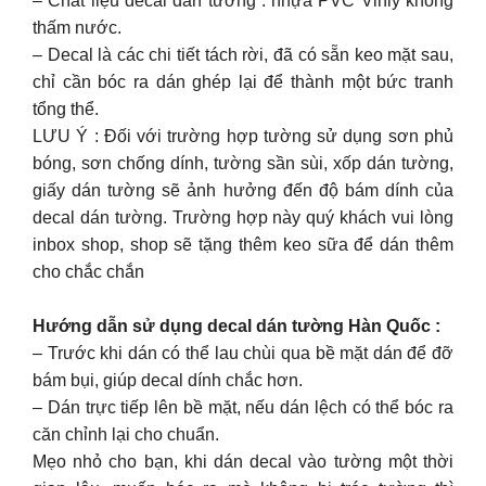
– Chất liệu decal dán tường : nhựa PVC Vinly không
thấm nước.
– Decal là các chi tiết tách rời, đã có sẵn keo mặt sau,
chỉ cần bóc ra dán ghép lại để thành một bức tranh
tổng thể.
LƯU Ý : Đối với trường hợp tường sử dụng sơn phủ
bóng, sơn chống dính, tường sần sùi, xốp dán tường,
giấy dán tường sẽ ảnh hưởng đến độ bám dính của
decal dán tường. Trường hợp này quý khách vui lòng
inbox shop, shop sẽ tặng thêm keo sữa để dán thêm
cho chắc chắn
Hướng dẫn sử dụng decal dán tường Hàn Quốc :
– Trước khi dán có thể lau chùi qua bề mặt dán để đỡ
bám bụi, giúp decal dính chắc hơn.
– Dán trực tiếp lên bề mặt, nếu dán lệch có thể bóc ra
căn chỉnh lại cho chuẩn.
Mẹo nhỏ cho bạn, khi dán decal vào tường một thời