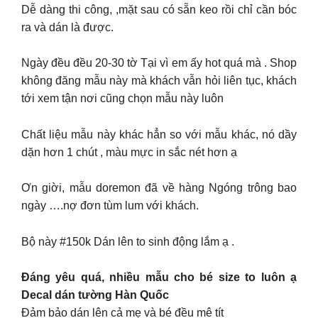
Dễ dàng thi công, ,mặt sau có sẵn keo rồi chỉ cần bóc
ra và dán là được.
Ngày đều đều 20-30 tờ Tại vì em ấy hot quá mà . Shop
không đăng mẫu này mà khách vẫn hỏi liên tục, khách
tới xem tận nơi cũng chọn mẫu này luôn
Chất liệu mẫu này khác hẳn so với mẫu khác, nó dầy
dặn hơn 1 chút , màu mực in sắc nét hơn ạ
Ơn giời, mẫu doremon đã về hàng Ngóng trông bao
ngày ….nợ đơn tùm lum với khách.
Bộ này #150k Dán lên to sinh động lắm ạ .
Đáng yêu quá, nhiều mẫu cho bé size to luôn ạ
Decal dán tường Hàn Quốc
Đảm bảo dán lên cả mẹ và bé đều mê tít