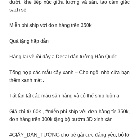
dưới, khe tiếp xúc giữa tường và sàn, tạo cảm giác
sạch sẽ.
Miễn phí ship với đơn hàng trên 350k
Quà tặng hấp dẫn
Hàng lại về rồi đây ạ Decal dán tường Hàn Quốc
Tổng hợp các mẫu cây xanh – Cho ngôi nhà cửa bạn
thêm xanh mát .
Tất tần tất các mẫu sẵn hàng và có thể ship luôn ạ .
Giá chỉ từ 60k , #miễn phí ship với đơn hàng từ 350k,
đơn hàng trên 300k tặng bộ bướm 3D xinh xắn
#GIẤY_DÁN_TƯỜNG cho bé gái cực đáng yêu, bỏ lỡ