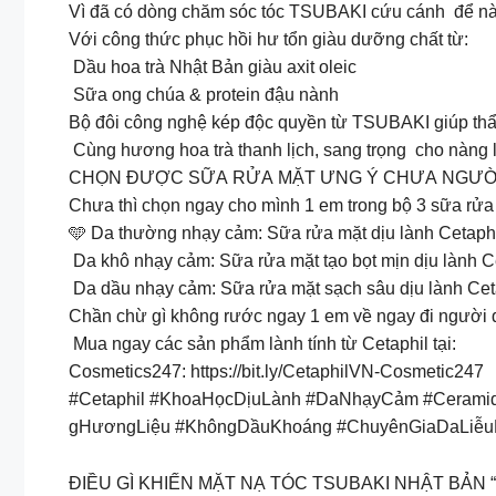
Vì đã có dòng chăm sóc tóc TSUBAKI cứu cánh để nàng 
Với công thức phục hồi hư tổn giàu dưỡng chất từ:​
Dầu hoa trà Nhật Bản giàu axit oleic​
Sữa ong chúa & protein đậu nành ​
Bộ đôi công nghệ kép độc quyền từ TSUBAKI giúp thẩm
Cùng hương hoa trà thanh lịch, sang trọng cho nàng l
CHỌN ĐƯỢC SỮA RỬA MẶT ƯNG Ý CHƯA NGƯỜ
Chưa thì chọn ngay cho mình 1 em trong bộ 3 sữa rửa 
🩵 Da thường nhạy cảm: Sữa rửa mặt dịu lành Cetaphi
Da khô nhạy cảm: Sữa rửa mặt tạo bọt mịn dịu lành 
Da dầu nhạy cảm: Sữa rửa mặt sạch sâu dịu lành Ceta
Chần chừ gì không rước ngay 1 em về ngay đi người 
Mua ngay các sản phẩm lành tính từ Cetaphil tại:
Cosmetics247: https://bit.ly/CetaphilVN-Cosmetic247
#Cetaphil #KhoaHọcDịuLành #DaNhạyCảm #Ceramide
gHươngLiệu #KhôngDầuKhoáng #ChuyênGiaDaLiễ
ĐIỀU GÌ KHIẾN MẶT NẠ TÓC TSUBAKI NHẬT BẢN 