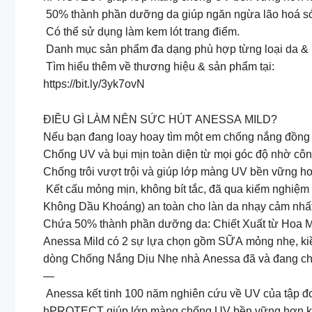
50% thành phần dưỡng da giúp ngăn ngừa lão hoá 
Có thể sử dụng làm kem lót trang điểm.
Danh mục sản phẩm đa dạng phù hợp từng loại da & 
Tìm hiểu thêm về thương hiệu & sản phẩm tại:
https://bit.ly/3yk7ovN
ĐIỀU GÌ LÀM NÊN SỨC HÚT ANESSA MILD?
Nếu bạn đang loay hoay tìm một em chống nắng đồng h
Chống UV và bụi mịn toàn diện từ mọi góc độ nhờ 
Chống trôi vượt trội và giúp lớp màng UV bền vững h
Kết cấu mỏng mịn, không bít tắc, đã qua kiểm nghi
Không Dầu Khoáng) an toàn cho làn da nhạy cảm nhất, 
Chứa 50% thành phần dưỡng da: Chiết Xuất từ Hoa Mẫu
Anessa Mild có 2 sự lựa chọn gồm SỮA mỏng nhẹ, kiề
dòng Chống Nắng Dịu Nhẹ nhà Anessa đã và đang chin
—
Anessa kết tinh 100 năm nghiên cứu về UV của tậ
hPROTECT giúp lớp màng chống UV bền vững hơn 