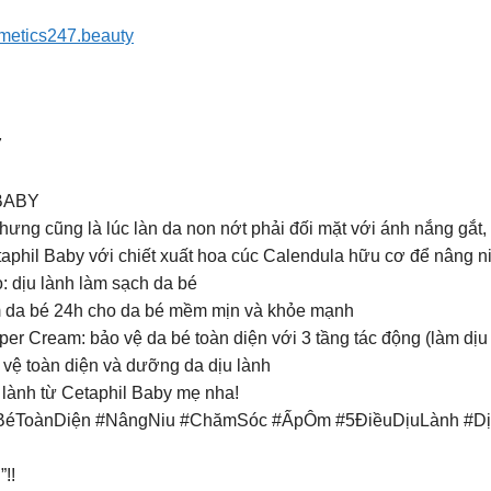
smetics247.beauty
7
BABY
hưng cũng là lúc làn da non nớt phải đối mặt với ánh nắng gắt,
aphil Baby với chiết xuất hoa cúc Calendula hữu cơ để nâng ni
 dịu lành làm sạch da bé
m da bé 24h cho da bé mềm mịn và khỏe mạnh
er Cream: bảo vệ da bé toàn diện với 3 tầng tác động (làm dịu 
vệ toàn diện và dưỡng da dịu lành
 lành từ Cetaphil Baby mẹ nha!
aBéToànDiện #NângNiu #ChămSóc #ẤpÔm #5ĐiềuDịuLành #
!!