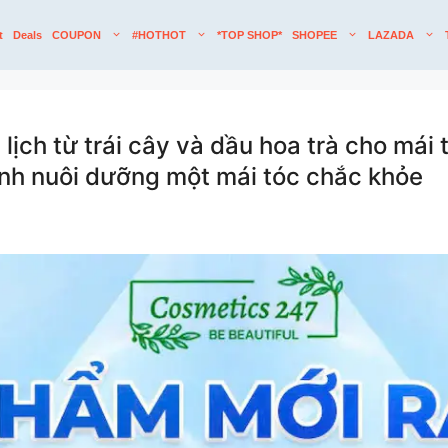
t
Deals
COUPON
#HOTHOT
*TOP SHOP*
SHOPEE
LAZADA
ch từ trái cây và dầu hoa trà cho mái
ành nuôi dưỡng một mái tóc chắc khỏe