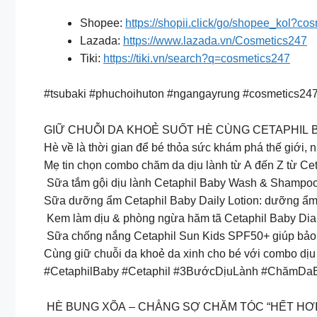
Shopee:
https://shopii.click/go/shopee_kol?co
Lazada:
https://www.lazada.vn/Cosmetics247
Tiki:
https://tiki.vn/search?q=cosmetics247
#tsubaki #phuchoihuton #ngangayrung #cosmetics24
GIỮ CHUỖI DA KHOẺ SUỐT HÈ CÙNG CETAPHIL 
Hè về là thời gian để bé thỏa sức khám phá thế giới, n
Mẹ tin chọn combo chăm da dịu lành từ A đến Z từ Cet
Sữa tắm gội dịu lành Cetaphil Baby Wash & Shampoo:
Sữa dưỡng ẩm Cetaphil Baby Daily Lotion: dưỡng ẩ
️ Kem làm dịu & phòng ngừa hăm tã Cetaphil Baby Diap
️ Sữa chống nắng Cetaphil Sun Kids SPF50+ giúp bảo 
Cùng giữ chuỗi da khoẻ da xinh cho bé với combo dịu
#CetaphilBaby #Cetaphil #3BướcDịuLành #ChămD
HÈ BUNG XÕA – CHẲNG SỢ CHĂM TÓC “HẾT HƠI”​