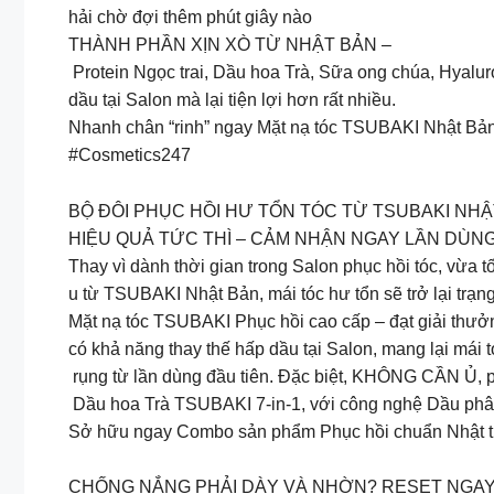
hải chờ đợi thêm phút giây nào
THÀNH PHẦN XỊN XÒ TỪ NHẬT BẢN –
Protein Ngọc trai, Dầu hoa Trà, Sữa ong chúa, Hyaluro
dầu tại Salon mà lại tiện lợi hơn rất nhiều.
Nhanh chân “rinh” ngay Mặt nạ tóc TSUBAKI Nhật Bản v
#Cosmetics247
BỘ ĐÔI PHỤC HỒI HƯ TỔN TÓC TỪ TSUBAKI NHẬ
HIỆU QUẢ TỨC THÌ – CẢM NHẬN NGAY LẦN DÙNG
Thay vì dành thời gian trong Salon phục hồi tóc, vừa t
u từ TSUBAKI Nhật Bản, mái tóc hư tổn sẽ trở lại trạ
Mặt nạ tóc TSUBAKI Phục hồi cao cấp – đạt giải thưởn
có khả năng thay thế hấp dầu tại Salon, mang lại mái 
rụng từ lần dùng đầu tiên. Đặc biệt, KHÔNG CẦN Ủ, 
Dầu hoa Trà TSUBAKI 7-in-1, với công nghệ Dầu phân t
Sở hữu ngay Combo sản phẩm Phục hồi chuẩn Nhật từ 
CHỐNG NẮNG PHẢI DÀY VÀ NHỜN? RESET NGAY 