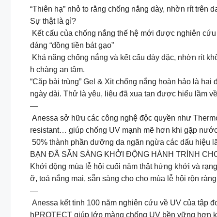
“Thiên hạ” nhỏ to rằng chống nắng dày, nhờn rít trên 
Sự thật là gì?
Kết cấu của chống nắng thế hệ mới được nghiên cứu 
đáng “đồng tiền bát gạo”
Khả năng chống nắng và kết cấu dày đặc, nhờn rít khô
h chàng an tâm.
“Cặp bài trùng” Gel & Xịt chống nắng hoàn hảo là hai
ngày dài. Thử là yêu, liệu đã xua tan được hiểu lầm 
—
Anessa sở hữu các công nghệ độc quyền như Ther
resistant… giúp chống UV mạnh mẽ hơn khi gặp nước, 
50% thành phần dưỡng da ngăn ngừa các dấu hiệu l
BẠN ĐÃ SẴN SÀNG KHỞI ĐỘNG HÀNH TRÌNH CH
Khởi động mùa lễ hội cuối năm thật hứng khởi và rạn
ỡ, toả nắng mai, sẵn sàng cho cho mùa lễ hội rộn ràng
—
Anessa kết tinh 100 năm nghiên cứu về UV của tậ
hPROTECT giúp lớp màng chống UV bền vững hơn 