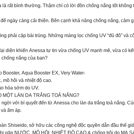
da là rất bình thường. Thậm chí có lời đồn chống nắng tốt khôn
để ngày càng cải thiện. Bên cạnh khả năng chống nắng, cảm gi
ng phải cặp bài trùng. Những màng lọc chống UV “đủ đô” và cô
 đại diện khiến Anessa tự tin vừa chống UV mạnh mẽ, vừa có kết
về chống nắng của bạn?
mo Booster, Aqua Booster EX, Very Water-
mồ hôi và nhiệt độ cao.
ão hóa sớm do UV.
O MỘT LÀN DA TRẮNG TOẢ NẮNG?
g ngời với bí quyết đến từ Anessa cho làn da trắng toả nắng. 
 và ấm áp.
p đoàn Shiseido, sở hữu các công nghệ độc quyền dẫn đầu 
khi gặp NƯỚC MỒ HÔI NHIỆT ĐỘ CAO & chống trôi do MA S