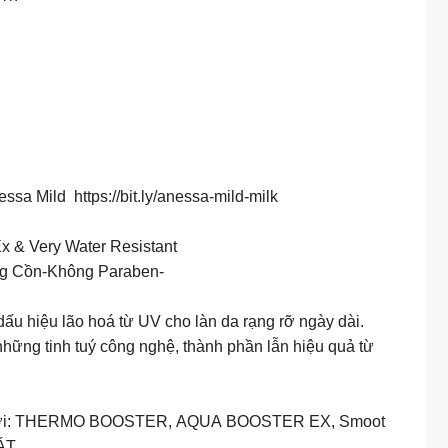
a Mild https://bit.ly/anessa-mild-milk
x & Very Water Resistant
ông Cồn-Không Paraben-
u hiệu lão hoá từ UV cho làn da rạng rỡ ngày dài.
ững tinh tuý công nghệ, thành phần lẫn hiệu quả từ
thế giới: THERMO BOOSTER, AQUA BOOSTER EX, Smoot
ÁT.