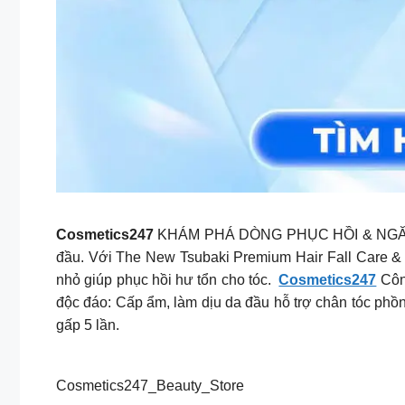
Cosmetics247
KHÁM PHÁ DÒNG PHỤC HỒI & NGĂN GÃ
đầu. Với The New Tsubaki Premium Hair Fall Care & R
nhỏ giúp phục hồi hư tổn cho tóc.
Cosmetics247
Công
độc đáo: Cấp ẩm, làm dịu da đầu hỗ trợ chân tóc phồ
gấp 5 lần.
Cosmetics247_Beauty_Store