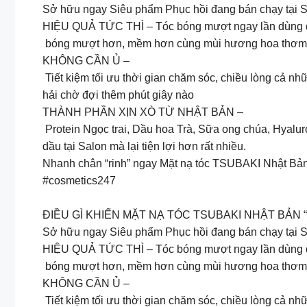
Sở hữu ngay Siêu phẩm Phục hồi đang bán chạy tại 
HIỆU QUẢ TỨC THÌ – Tóc bóng mượt ngay lần dùng đầu 
bóng mượt hơn, mềm hơn cùng mùi hương hoa thơm ng
KHÔNG CẦN Ủ –
Tiết kiệm tối ưu thời gian chăm sóc, chiều lòng cả 
hải chờ đợi thêm phút giây nào
THÀNH PHẦN XỊN XÒ TỪ NHẬT BẢN –
Protein Ngọc trai, Dầu hoa Trà, Sữa ong chúa, Hyaluro
dầu tại Salon mà lại tiện lợi hơn rất nhiều.
Nhanh chân “rinh” ngay Mặt nạ tóc TSUBAKI Nhật Bản v
#cosmetics247
ĐIỀU GÌ KHIẾN MẶT NẠ TÓC TSUBAKI NHẬT BẢN 
Sở hữu ngay Siêu phẩm Phục hồi đang bán chạy tại S
HIỆU QUẢ TỨC THÌ – Tóc bóng mượt ngay lần dùng đầu 
bóng mượt hơn, mềm hơn cùng mùi hương hoa thơm ng
KHÔNG CẦN Ủ –
Tiết kiệm tối ưu thời gian chăm sóc, chiều lòng cả 