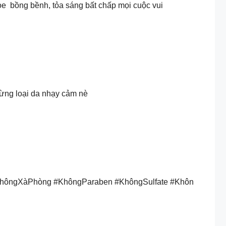
e bồng bềnh, tỏa sáng bất chấp mọi cuộc vui ​
 từng loại da nhạy cảm nè
#KhôngXàPhòng #KhôngParaben #KhôngSulfate #Khôn