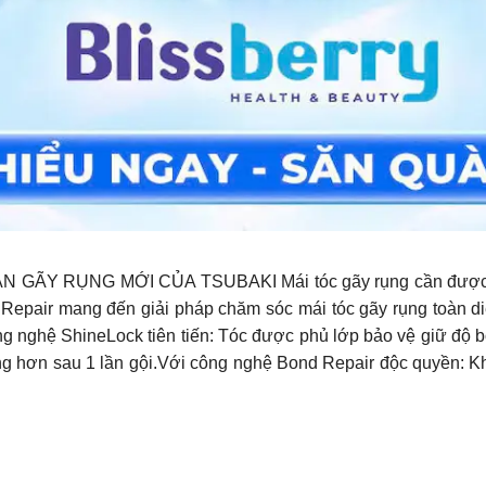
Y RỤNG MỚI CỦA TSUBAKI Mái tóc gãy rụng cần được phục
epair mang đến giải pháp chăm sóc mái tóc gãy rụng toàn diệ
 nghệ ShineLock tiên tiến: Tóc được phủ lớp bảo vệ giữ độ 
ng hơn sau 1 lần gội.Với công nghệ Bond Repair độc quyền: Kh