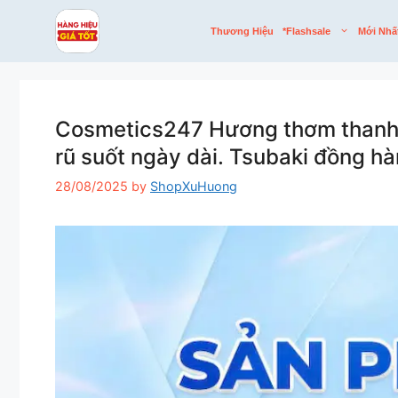
Skip
to
Thương Hiệu
*flashsale
Mới Nhấ
content
Cosmetics247 Hương thơm thanh lị
rũ suốt ngày dài. Tsubaki đồng h
28/08/2025
by
ShopXuHuong