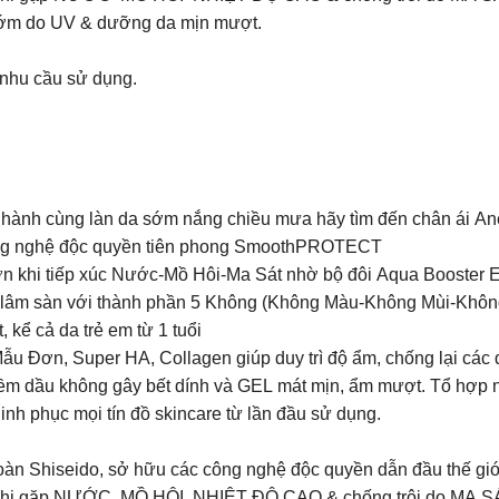
sớm do UV & dưỡng da mịn mượt.
nhu cầu sử dụng.
ành cùng làn da sớm nắng chiều mưa hãy tìm đến chân ái Aness
công nghệ độc quyền tiên phong SmoothPROTECT
ơn khi tiếp xúc Nước-Mồ Hôi-Ma Sát nhờ bộ đôi Aqua Booster E
ệm lâm sàn với thành phần 5 Không (Không Màu-Không Mùi-Kh
kể cả da trẻ em từ 1 tuổi
 Đơn, Super HA, Collagen giúp duy trì độ ẩm, chống lại các dấ
m dầu không gây bết dính và GEL mát mịn, ẩm mượt. Tổ hợp nh
h phục mọi tín đồ skincare từ lần đầu sử dụng.
p đoàn Shiseido, sở hữu các công nghệ độc quyền dẫn đầu 
khi gặp NƯỚC MỒ HÔI NHIỆT ĐỘ CAO & chống trôi do MA S