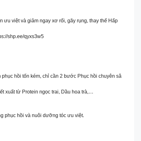
n ưu việt và giảm ngay xơ rối, gãy rụng, thay thế Hấp
ps://shp.ee/qyxs3w5
hẩm phục hồi tốn kém, chỉ cần 2 bước Phục hồi chuyên sâ
 xuất từ Protein ngọc trai, Dầu hoa trà,…
g phục hồi và nuôi dưỡng tóc ưu việt.