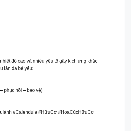
 nhiệt độ cao và nhiều yếu tố gây kích ứng khác.
u làn da bé yêu:
– phục hồi – bảo vệ)
Dịulành #Calendula #HữuCơ #HoaCúcHữuCơ