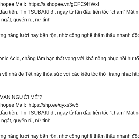
Shopee Mall: https://s.shopee.vn/gCFC9HWxf
tiên. Tin TSUBAKI đi, ngay từ lần đầu tiên tóc “chạm” Mặt n
át, quyến rũ, nữ tính
những nàng lười hay bận rộn, nhờ công nghệ thẩm thấu nhanh độ
nic Acid, chẳng làm bạn thất vọng với khả năng phục hồi hư tổ
ề nhà để Tết này thỏa sức với các kiểu tóc thời trang nha: h
“VẠN NGƯỜI MÊ”?
hopee Mall: https://shp.ee/qyxs3w5
tiên. Tin TSUBAKI đi, ngay từ lần đầu tiên tóc “chạm” Mặt n
át, quyến rũ, nữ tính
những nàng lười hay bận rộn, nhờ công nghệ thẩm thấu nhanh độ