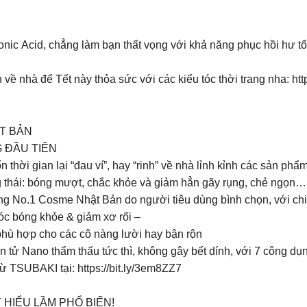
nic Acid, chẳng làm bạn thất vọng với khả năng phục hồi hư tổ
ề nhà để Tết này thỏa sức với các kiểu tóc thời trang nha: htt
T BẢN
 ĐẦU TIÊN
ốn thời gian lại “đau ví”, hay “rinh” về nhà lỉnh kỉnh các sản p
ng thái: bóng mượt, chắc khỏe và giảm hẳn gãy rụng, chẻ ngọn…
g No.1 Cosme Nhật Bản do người tiêu dùng bình chọn, với chiết
tóc bóng khỏe & giảm xơ rối –
phù hợp cho các cô nàng lười hay bận rộn
ử Nano thẩm thấu tức thì, không gây bết dính, với 7 công dụn
TSUBAKI tại: https://bit.ly/3em8ZZ7
HIỂU LẦM PHỔ BIẾN!