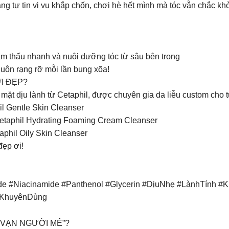
tự tin vi vu khắp chốn, chơi hè hết mình mà tóc vẫn chắc khỏ
 thấu nhanh và nuôi dưỡng tóc từ sâu bên trong​
uôn rạng rỡ mỗi lần bung xõa!​
I ĐẸP?
mặt dịu lành từ Cetaphil, được chuyên gia da liễu custom cho
l Gentle Skin Cleanser
Cetaphil Hydrating Foaming Cream Cleanser
phil Oily Skin Cleanser
đẹp ơi!
 #Niacinamide #Panthenol #Glycerin #DịuNhẹ #LànhTính 
uKhuyênDùng
“VẠN NGƯỜI MÊ”?