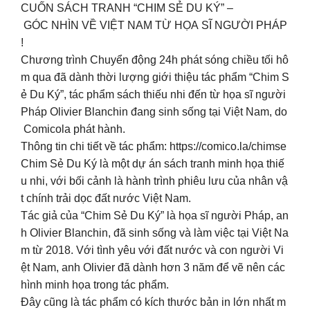
CUỐN SÁCH TRANH “CHIM SẺ DU KÝ” –
GÓC NHÌN VỀ VIỆT NAM TỪ HỌA SĨ NGƯỜI PHÁP
!
Chương trình Chuyển động 24h phát sóng chiều tối hô
m qua đã dành thời lượng giới thiệu tác phẩm “Chim S
ẻ Du Ký”, tác phẩm sách thiếu nhi đến từ họa sĩ người
Pháp Olivier Blanchin đang sinh sống tại Việt Nam, do
Comicola phát hành.
Thông tin chi tiết về tác phẩm: https://comico.la/chimse
Chim Sẻ Du Ký là một dự án sách tranh minh họa thiế
u nhi, với bối cảnh là hành trình phiêu lưu của nhân vậ
t chính trải dọc đất nước Việt Nam.
Tác giả của “Chim Sẻ Du Ký” là họa sĩ người Pháp, an
h Olivier Blanchin, đã sinh sống và làm việc tại Việt Na
m từ 2018. Với tình yêu với đất nước và con người Vi
ệt Nam, anh Olivier đã dành hơn 3 năm để vẽ nên các
hình minh họa trong tác phẩm.
Đây cũng là tác phẩm có kích thước bản in lớn nhất m