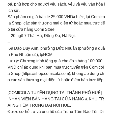
oá, phù hợp cho người yêu sách, yêu và yêu văn hóa l
ịch sử.
Sản phẩm có giá bán lẻ 25.000 VND/chiếc, tại Comico
la Shop, các sàn thương mại điện tử hoặc mua trực tiế
p tại cửa hàng Comi Store:
– 20 ngõ 7 Thái Hà, Đống Đa, Hà Nội.
–
69 Đào Duy Anh, phường Đức Nhuận (phường 9 quậ
n Phú Nhuận cũ), tpHCM.
Lưu ý: Chương trình tặng quà cho đơn hàng 100.000
VND chỉ áp dụng khi bạn mua trực tuyến trên Comicol
a Shop (https://shop.comicola.com), không áp dụng ch
o các sàn thương mại điện tử hoặc điểm bán trực tiếp.
[COMICOLA TUYỂN DỤNG TẠI THÀNH PHỐ HUẾ] –
NHÂN VIÊN BÁN HÀNG TẠI CỬA HÀNG & KHU TR
ẢI NGHIỆM TRONG ĐẠI NỘI HUẾ.
Được sự hỗ trợ và ủng hộ của Trung Tâm Bảo Tồn Di