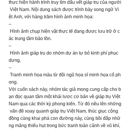
thực hiện hành trình truy tìm dấu vết giáp trụ của người
Việt Nam. Nội dung sách được trình bày song ngữ Vi
ệt Anh, với hàng trăm hình ảnh minh họa:
–
Hình ảnh chụp hiện vật thực tế đang được lưu trữ ở c
ác trung tâm bảo tồn.
–
Hình ảnh giáp trụ do nhóm dự án tự bỏ kinh phí phục
dựng.
–
Tranh minh họa màu từ đội ngũ họa sĩ minh họa cổ ph
ong.
Với cuốn sách này, nhóm tác giả mong cung cấp cho b
ạn đọc quan tâm một khái lược cơ bản về giáp trụ Việt
Nam qua các thời kỳ phong kiến. Từ đó nêu lên những
vấn đề xoay quanh giáp trụ Việt Nam, thúc giục cộng
đồng cùng khai phá con đường này, cùng bồi đắp nhữ
ng mảng thiếu hụt trong bức tranh toàn cảnh về vũ khí,