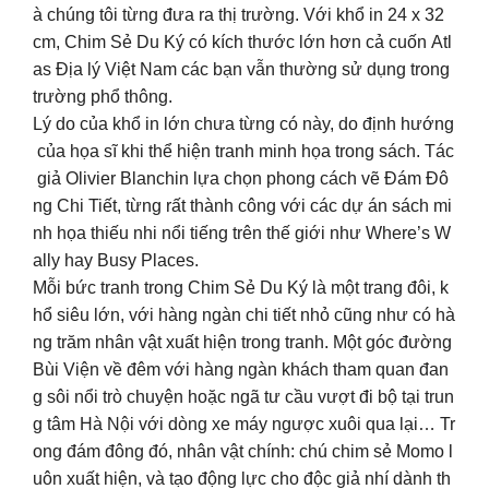
à chúng tôi từng đưa ra thị trường. Với khổ in 24 x 32
cm, Chim Sẻ Du Ký có kích thước lớn hơn cả cuốn Atl
as Địa lý Việt Nam các bạn vẫn thường sử dụng trong
trường phổ thông.
Lý do của khổ in lớn chưa từng có này, do định hướng
của họa sĩ khi thể hiện tranh minh họa trong sách. Tác
giả Olivier Blanchin lựa chọn phong cách vẽ Đám Đô
ng Chi Tiết, từng rất thành công với các dự án sách mi
nh họa thiếu nhi nổi tiếng trên thế giới như Where’s W
ally hay Busy Places.
Mỗi bức tranh trong Chim Sẻ Du Ký là một trang đôi, k
hổ siêu lớn, với hàng ngàn chi tiết nhỏ cũng như có hà
ng trăm nhân vật xuất hiện trong tranh. Một góc đường
Bùi Viện về đêm với hàng ngàn khách tham quan đan
g sôi nổi trò chuyện hoặc ngã tư cầu vượt đi bộ tại trun
g tâm Hà Nội với dòng xe máy ngược xuôi qua lại… Tr
ong đám đông đó, nhân vật chính: chú chim sẻ Momo l
uôn xuất hiện, và tạo động lực cho độc giả nhí dành th