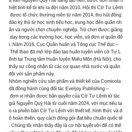
à văn Nguyễn Quý Hải sáng tạo nên, được đón nhận n
hiệt tình kể từ khi ra đời năm 2010. Hội thi Cờ Tư Lệnh
được tổ chức thường niên từ năm 2014, thu hút đông
đảo kỳ thủ từ học sinh tiểu học, trung học đến quân nh
ân và người chơi chuyên nghiệp. Trò chơi được giảng
dạy trong các trường học, học viện, và đơn vị quân độ
i. Năm 2016, Cục Quân huấn và Tổng cục Thể dục –
Thể thao đã mở lớp đào tạo huấn luyện viên cờ Tư L
ệnh tại Trung tâm Huấn luyện Miếu Môn (Hà Nội), cho
thấy sự công nhận từ các cơ quan nhà nước và quân
đội với sản phẩm này.
Nhóm nghiên cứu sản phẩm và thiết kế của Comicola
đã đồng hành cùng đối tác Everjoy Publishing –
đơn vị nhận được bản quyền của Cờ Tư Lệnh từ tác
giả Nguyễn Quý Hải từ cuối năm 2024, với mục tiêu tạ
o ra phiên bản Cờ Tư Lệnh với thiết kế, hình thức và đ
ộ hoàn thiện, quy cách đóng gói đạt tiêu chuẩn quốc tế
. Chúng tôi nhận thấy đây là cơ hội tuyệt vời để có thể