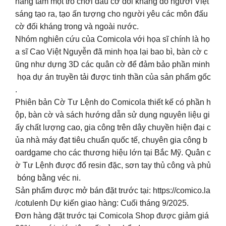
nâng tầm một trò chơi đấu cờ đối kháng do người Việt
sáng tạo ra, tạo ấn tượng cho người yêu các môn đấu
cờ đối kháng trong và ngoài nước.
Nhóm nghiên cứu của Comicola với họa sĩ chính là họ
a sĩ Cao Việt Nguyễn đã minh họa lại bao bì, bàn cờ c
ũng như dựng 3D các quân cờ để đảm bảo phần minh
họa dự án truyền tải được tinh thần của sản phẩm gốc
.
Phiên bản Cờ Tư Lệnh do Comicola thiết kế có phần h
ộp, bàn cờ và sách hướng dẫn sử dụng nguyên liệu gi
ấy chất lượng cao, gia công trên dây chuyền hiện đại c
ủa nhà máy đạt tiêu chuẩn quốc tế, chuyên gia công b
oardgame cho các thương hiệu lớn tại Bắc Mỹ. Quân c
ờ Tư Lệnh được đổ resin đặc, sơn tay thủ công và phủ
bóng bằng véc ni.
Sản phẩm được mở bán đặt trước tại: https://comico.la
/cotulenh Dự kiến giao hàng: Cuối tháng 9/2025.
Đơn hàng đặt trước tại Comicola Shop được giảm giá