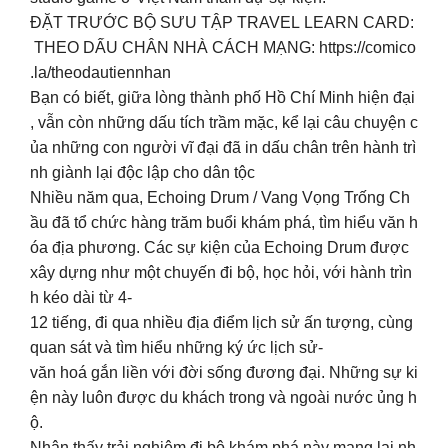
ĐẶT TRƯỚC BỘ SƯU TẬP TRAVEL LEARN CARD:
THEO DẤU CHÂN NHÀ CÁCH MẠNG: https://comico
.la/theodautiennhan
Bạn có biết, giữa lòng thành phố Hồ Chí Minh hiện đại
, vẫn còn những dấu tích trầm mặc, kể lại câu chuyện c
ủa những con người vĩ đại đã in dấu chân trên hành trì
nh giành lại độc lập cho dân tộc
Nhiều năm qua, Echoing Drum / Vang Vọng Trống Ch
ầu đã tổ chức hàng trăm buổi khám phá, tìm hiểu văn h
óa địa phương. Các sự kiện của Echoing Drum được
xây dựng như một chuyến đi bộ, học hỏi, với hành trìn
h kéo dài từ 4-
12 tiếng, đi qua nhiều địa điểm lịch sử ấn tượng, cùng
quan sát và tìm hiểu những ký ức lịch sử-
văn hoá gắn liền với đời sống đương đại. Những sự ki
ện này luôn được du khách trong và ngoài nước ủng h
ộ.
Nhận thấy trải nghiệm đi bộ khám phá này mang lại nh