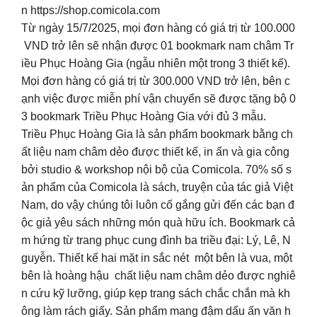
n https://shop.comicola.com
Từ ngày 15/7/2025, mọi đơn hàng có giá trị từ 100.000
VND trở lên sẽ nhận được 01 bookmark nam châm Tr
iều Phục Hoàng Gia (ngẫu nhiên một trong 3 thiết kế).
Mọi đơn hàng có giá trị từ 300.000 VND trở lên, bên c
ạnh việc được miễn phí vận chuyển sẽ được tặng bộ 0
3 bookmark Triều Phục Hoàng Gia với đủ 3 mẫu.
Triều Phục Hoàng Gia là sản phẩm bookmark bằng ch
ất liệu nam châm dẻo được thiết kế, in ấn và gia công
bởi studio & workshop nội bộ của Comicola. 70% số s
ản phẩm của Comicola là sách, truyện của tác giả Việt
Nam, do vậy chúng tôi luôn cố gắng gửi đến các bạn đ
ộc giả yêu sách những món quà hữu ích. Bookmark cả
m hứng từ trang phục cung đình ba triều đại: Lý, Lê, N
guyễn. Thiết kế hai mặt in sắc nét một bên là vua, một
bên là hoàng hậu chất liệu nam châm dẻo được nghiê
n cứu kỹ lưỡng, giúp kẹp trang sách chắc chắn mà kh
ông làm rách giấy. Sản phẩm mang đậm dấu ấn văn h