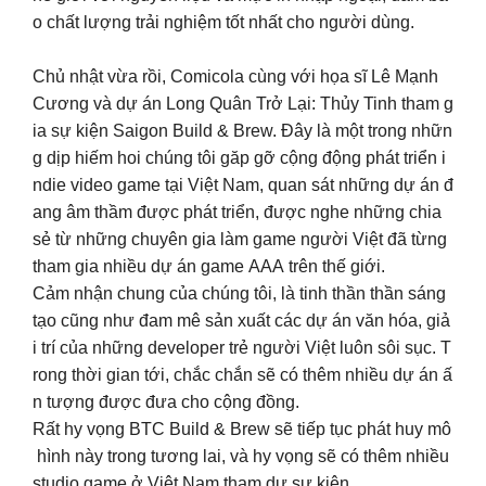
o chất lượng trải nghiệm tốt nhất cho người dùng.
Chủ nhật vừa rồi, Comicola cùng với họa sĩ Lê Mạnh
Cương và dự án Long Quân Trở Lại: Thủy Tinh tham g
ia sự kiện Saigon Build & Brew. Đây là một trong nhữn
g dịp hiếm hoi chúng tôi găp gỡ cộng động phát triển i
ndie video game tại Việt Nam, quan sát những dự án đ
ang âm thầm được phát triển, được nghe những chia
sẻ từ những chuyên gia làm game người Việt đã từng
tham gia nhiều dự án game AAA trên thế giới.
Cảm nhận chung của chúng tôi, là tinh thần thần sáng
tạo cũng như đam mê sản xuất các dự án văn hóa, giả
i trí của những developer trẻ người Việt luôn sôi sục. T
rong thời gian tới, chắc chắn sẽ có thêm nhiều dự án ấ
n tượng được đưa cho cộng đồng.
Rất hy vọng BTC Build & Brew sẽ tiếp tục phát huy mô
hình này trong tương lai, và hy vọng sẽ có thêm nhiều
studio game ở Việt Nam tham dự sự kiện.