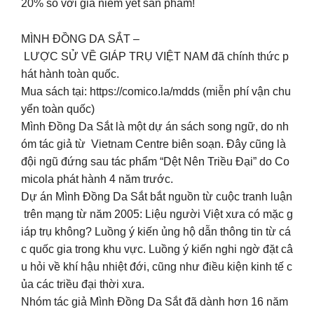
20% so với giá niêm yết sản phẩm!
MÌNH ĐỒNG DA SẮT –
LƯỢC SỬ VỀ GIÁP TRỤ VIỆT NAM đã chính thức p
hát hành toàn quốc.
Mua sách tại: https://comico.la/mdds (miễn phí vận chu
yển toàn quốc)
Mình Đồng Da Sắt là một dự án sách song ngữ, do nh
óm tác giả từ Vietnam Centre biên soạn. Đây cũng là
đội ngũ đứng sau tác phẩm “Dệt Nên Triều Đại” do Co
micola phát hành 4 năm trước.
Dự án Mình Đồng Da Sắt bắt nguồn từ cuộc tranh luận
trên mạng từ năm 2005: Liệu người Việt xưa có mặc g
iáp trụ không? Luồng ý kiến ủng hộ dẫn thông tin từ cá
c quốc gia trong khu vực. Luồng ý kiến nghi ngờ đặt câ
u hỏi về khí hậu nhiệt đới, cũng như điều kiện kinh tế c
ủa các triều đại thời xưa.
Nhóm tác giả Mình Đồng Da Sắt đã dành hơn 16 năm