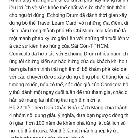
iều lợi ích về sức khỏe thể chất và sức khỏe tinh thần
cho người dùng, Echoing Drum đã dành thời gian xây
dựng bộ thẻ Travel Learn Card, với những địa điểm, di
tích nằm trong thành phố Hồ Chí Minh, mỗi tấm thẻ là
một mảnh ghép ký ức gắn liền với những tên tuổi lớn v
à các sự kiện hào hùng của Sài Gòn-TPHCM.
Comicola đã hợp tác với Echoing Drum nhiều năm, ch
úng tôi chứng kiến sự hào hứng của du khách khi họ t
ham gia hành trình trải nghiệm đi bộ khám phá kéo dài
với câu chuyện được xây dựng công phu. Chúng tôi rấ
t mong muốn, nếu có thể, các độc giả của Comicola hã
y thử dành một ngày cuối tuần để thử tham gia, chắc c
hắn sẽ mang lại những trải nghiệm mới lạ.
Bộ 22 thẻ Theo Dấu Chân Nhà Cách Mạng chia thành
4 nhóm nội dung giàu ý nghĩa, đưa bạn ngược dòng th
ời gian hơn 100 năm để khám phá từng lát cắt lịch sử
nơi đô thành xưa. Mỗi thẻ là một mảnh ghép ký ức –