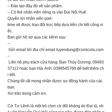
– Đào tạo đầy đủ về sản phẩm.
– Có thẻ nhân viên riêng ra vào Đại Nội Huế.
Quyền lợi nhân viên part-
time sẽ được trao đổi trực tiếp dựa trên chi tiết công vi
ệc.
Bạn gửi hồ sơ qua các kênh sau:
–
Gửi email tới địa chỉ email
tuyendung@comicola.com
–
Liên hệ phụ trách cửa hàng: Bạn Thùy Dương: 09493
37112 hoặc bạn Hải Anh: 0399545769 để biết thêm ch
i tiết.
Chúng tôi rất mong nhận được sự đồng hành của các
bạn.
Xin trân trọng cảm ơn.
Cờ Tư Lệnh là một trò chơi cờ đối kháng do Đại tá, nh