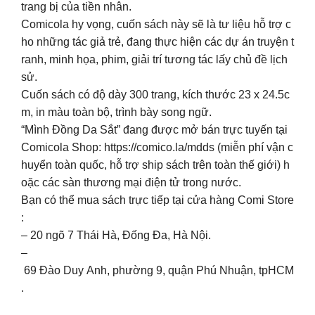
trang bị của tiền nhân.
Comicola hy vọng, cuốn sách này sẽ là tư liệu hỗ trợ c
ho những tác giả trẻ, đang thực hiện các dự án truyện t
ranh, minh họa, phim, giải trí tương tác lấy chủ đề lịch
sử.
Cuốn sách có độ dày 300 trang, kích thước 23 x 24.5c
m, in màu toàn bộ, trình bày song ngữ.
“Mình Đồng Da Sắt” đang được mở bán trực tuyến tại
Comicola Shop: https://comico.la/mdds (miễn phí vận c
huyển toàn quốc, hỗ trợ ship sách trên toàn thế giới) h
oặc các sàn thương mại điện tử trong nước.
Bạn có thể mua sách trực tiếp tại cửa hàng Comi Store
:
– 20 ngõ 7 Thái Hà, Đống Đa, Hà Nội.
–
69 Đào Duy Anh, phường 9, quận Phú Nhuận, tpHCM
.