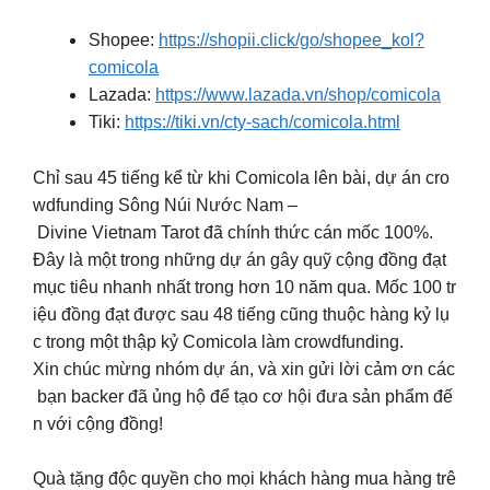
Shopee:
https://shopii.click/go/shopee_kol?
comicola
Lazada:
https://www.lazada.vn/shop/comicola
Tiki:
https://tiki.vn/cty-sach/comicola.html
Chỉ sau 45 tiếng kể từ khi Comicola lên bài, dự án cro
wdfunding Sông Núi Nước Nam –
Divine Vietnam Tarot đã chính thức cán mốc 100%.
Đây là một trong những dự án gây quỹ cộng đồng đạt
mục tiêu nhanh nhất trong hơn 10 năm qua. Mốc 100 tr
iệu đồng đạt được sau 48 tiếng cũng thuộc hàng kỷ lụ
c trong một thập kỷ Comicola làm crowdfunding.
Xin chúc mừng nhóm dự án, và xin gửi lời cảm ơn các
bạn backer đã ủng hộ để tạo cơ hội đưa sản phẩm đế
n với cộng đồng!
Quà tặng độc quyền cho mọi khách hàng mua hàng trê