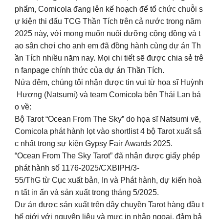
phẩm, Comicola đang lên kế hoạch để tổ chức chuỗi s
ự kiện thi đấu TCG Thần Tích trên cả nước trong năm
2025 này, với mong muốn nuôi dưỡng cộng đồng và t
ạo sân chơi cho anh em đã đồng hành cùng dự án Th
ần Tích nhiều năm nay. Mọi chi tiết sẽ được chia sẻ trê
n fanpage chính thức của dự án Thần Tích.
Nửa đêm, chúng tôi nhận được tin vui từ họa sĩ Huỳnh
Hương (Natsumi) và team Comicola bên Thái Lan bá
o về:
Bộ Tarot “Ocean From The Sky” do họa sĩ Natsumi vẽ,
Comicola phát hành lọt vào shortlist 4 bộ Tarot xuất sắ
c nhất trong sự kiện Gypsy Fair Awards 2025.
“Ocean From The Sky Tarot” đã nhận được giấy phép
phát hành số 1176-2025/CXBIPH/3-
55/ThG từ Cục xuất bản, In và Phát hành, dự kiến hoà
n tất in ấn và sản xuất trong tháng 5/2025.
Dự án được sản xuất trên dây chuyền Tarot hàng đầu t
hế giới với nguyên liệu và mực in nhập ngoại, đảm bả