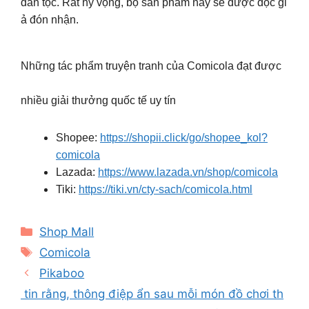
dân tộc. Rất hy vọng, bộ sản phẩm này sẽ được độc gi
ả đón nhận.
Những tác phẩm truyện tranh của Comicola đạt được
nhiều giải thưởng quốc tế uy tín
Shopee:
https://shopii.click/go/shopee_kol?
comicola
Lazada:
https://www.lazada.vn/shop/comicola
Tiki:
https://tiki.vn/cty-sach/comicola.html
Categories
Shop Mall
Tags
Comicola
Pikaboo
tin rằng, thông điệp ẩn sau mỗi món đồ chơi th