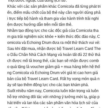
một bước ngoặc của dòng lịch sử.
Khác với các sản phẩm khác Comicola đã từng phát tri
ển, điểm mấu chốt của bộ thẻ này cần người dùng phả
i trực tiếp bộ hành và tham gia vào hành trình trải nghi
ệm được hướng dẫn trên mỗi tấm thẻ.
Nhằm tạo động lực cho các độc giả của Comicola tha
m gia trải nghiệm sức khỏe + kiến thức độc đáo này, C
omicola và Echoing Drum đưa ra một thử thách vui vẻ:
Sau khi đặt mua, nhận được bộ Travel Learn Card The
o Dấu Chân Nhà Cách Mạng và hoàn tất đủ 22 thử thá
ch được mô tả trong thẻ, các bạn sẽ nhận được comb
o quà tặng là voucher giảm giá + mua hàng trên hệ thố
ng Comicola và Echoing Drum với giá trị cao hơn giá
bán của bộ Travel Learn Card. Rất hy vọng món quà n
ày sẽ tạo thêm động lực cho các bạn khám phá.
Suốt nhiều năm nay, Comicola luôn trân trọng và luôn
hỗ trợ những đối tác với những ý tưởng mới lạ, giúp p
hát triển và lan tỏa các sản phẩm văn hóa lịch sử của