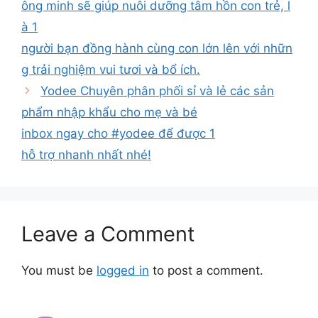
ông minh sẽ giúp nuôi dưỡng tâm hồn con trẻ, l
à 1
người bạn đồng hành cùng con lớn lên với nhữn
g trải nghiệm vui tươi và bổ ích.
Yodee Chuyên phân phối sỉ và lẻ các sản
phẩm nhập khẩu cho mẹ và bé
inbox ngay cho #yodee để được 1
hỗ trợ nhanh nhất nhé!
Leave a Comment
You must be
logged in
to post a comment.