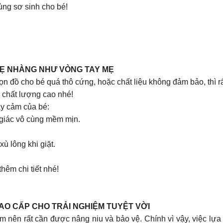
ùng sơ sinh cho bé!
HẸ NHÀNG NHƯ VÒNG TAY MẸ
n đồ cho bé quá thô cứng, hoặc chất liệu không đảm bảo, thì rấ
 chất lượng cao nhé!
ạy cảm của bé:
m giác vô cùng mềm mịn.
ù lông khi giặt.
êm chi tiết nhé!
AO CẤP CHO TRẢI NGHIỆM TUYỆT VỜI
m nên rất cần được nâng niu và bảo vệ. Chính vì vậy, việc lựa