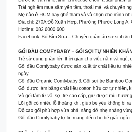
Trải nghiệm mua sắm yên tâm, thoải mái và chuyên ng
Mẹ nào ở HCM hãy ghé thăm và và chọn cho mình nhữ
Địa chỉ: 270A Đỗ Xuân Hợp, Phường Phước Long A, 
Hotline: 082 6000 600
Facebook: Bố Bỉm Sữa – Chuyên quần áo sơ sinh & 
GỐI ĐẦU COMFYBABY – GỐI SỢI TỰ NHIÊN KH
Trẻ sử dụng phần lớn thời gian cho việc nằm và ngủ, 
Gối đầu Comfybaby được sản xuất từ chất liệu tự nhiê
ngày.
Gối đầu Organic Comfybaby & Gối sợi tre Bamboo Comf
Gối được làm bằng chất liệu cotton hữu cơ tự nhiên, 
Vỏ gối làm từ vải sợi tre cao cấp, giữ được mùi hương 
Lõi gối có nhiều lỗ thoáng khí, giúp bé yêu không bị ra
Độ cao gối phù hợp vừa phải nâng đỡ nhẹ nhàng vùng c
Gối đầu Comfybaby tự tin mang đến cho bé giấc ngủ c