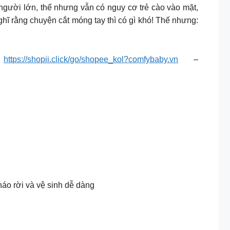
ười lớn, thế nhưng vẫn có nguy cơ trẻ cào vào mặt,
nghĩ rằng chuyện cắt móng tay thì có gì khó! Thế nhưng:
:
https://shopii.click/go/shopee_kol?comfybaby.vn
–
tháo rời và vệ sinh dễ dàng