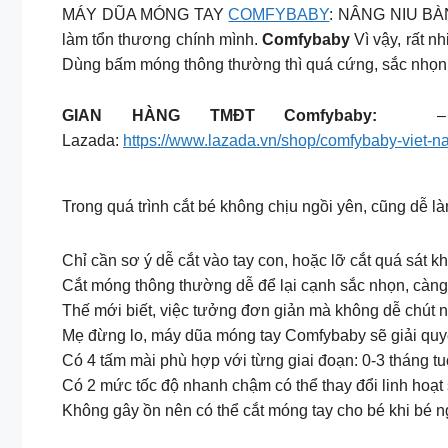
MÁY DŨA MÓNG TAY
COMFYBABY
: NÂNG NIU BÀN 
làm tổn thương chính mình.
Comfybaby
Vì vậy, rất n
Dùng bấm móng thông thường thì quá cứng, sắc nhọn 
GIAN HÀNG TMĐT Comfybaby:
– 
Lazada:
https://www.lazada.vn/shop/comfybaby-viet-n
Trong quá trình cắt bé không chịu ngồi yên, cũng dễ 
Chỉ cần sơ ý dễ cắt vào tay con, hoặc lỡ cắt quá sát k
Cắt móng thông thường dễ để lại cạnh sắc nhọn, càn
Thế mới biết, việc tưởng đơn giản mà không dễ chút n
Mẹ đừng lo, máy dũa móng tay Comfybaby sẽ giải quy
Có 4 tấm mài phù hợp với từng giai đoạn: 0-3 tháng tuổ
Có 2 mức tốc độ nhanh chậm có thể thay đổi linh hoạ
Không gây ồn nên có thể cắt móng tay cho bé khi bé 