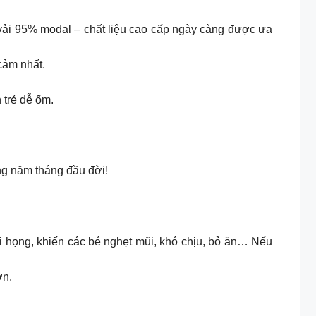
vải 95% modal – chất liệu cao cấp ngày càng được ưa
cảm nhất.
 trẻ dễ ốm.
ng năm tháng đầu đời!
ũi họng, khiến các bé nghẹt mũi, khó chịu, bỏ ăn… Nếu
ơn.