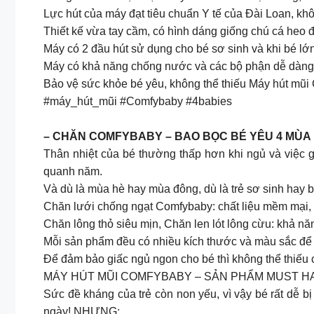
Lực hút của máy đạt tiêu chuẩn Y tế của Đài Loan, k
Thiết kế vừa tay cầm, có hình dáng giống chú cá heo
Máy có 2 đầu hút sử dụng cho bé sơ sinh và khi bé lớ
Máy có khả năng chống nước và các bộ phận dễ dàng t
Bảo vệ sức khỏe bé yêu, không thể thiếu Máy hút mũi
#máy_hút_mũi #Comfybaby #4babies
– CHĂN COMFYBABY – BAO BỌC BÉ YÊU 4 MÙA
Thân nhiệt của bé thường thấp hơn khi ngủ và việc 
quanh năm.
Và dù là mùa hè hay mùa đông, dù là trẻ sơ sinh hay 
Chăn lưới chống ngạt Comfybaby: chất liệu mềm mại, c
Chăn lông thỏ siêu mịn, Chăn len lót lông cừu: khả nă
Mỗi sản phẩm đều có nhiều kích thước và màu sắc để
Để đảm bảo giấc ngủ ngon cho bé thì không thể thiế
MÁY HÚT MŨI COMFYBABY – SẢN PHẨM MUST HA
Sức đề kháng của trẻ còn non yếu, vì vậy bé rất dễ b
ngày! NHƯNG: