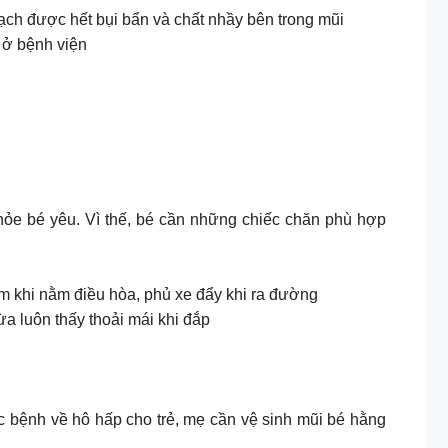
ạch được hết bụi bẩn và chất nhầy bên trong mũi
 ở bệnh viện
hỏe bé yêu. Vì thế, bé cần những chiếc chăn phù hợp
ấm khi nằm điều hòa, phủ xe đẩy khi ra đường
ừa luôn thấy thoải mái khi đắp
ác bệnh về hô hấp cho trẻ, mẹ cần vệ sinh mũi bé hằng