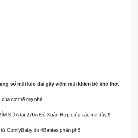
trạng sổ mũi kéo dài gây viêm mũi khiến bé khó thở,
g của cơ thể mẹ nhé
ỈM SỮA tại 270A Đỗ Xuân Hợp giúp các mẹ đây !!!
 từ ComfyBaby do 4Babies phân phối