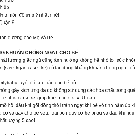
hiệp
ng món đồ ưng ý nhất nhé!
Quận 9
dinh dưỡng cho Mẹ và Bé
ÁNG KHUẨN CHỐNG NGẠT CHO BÉ
chất lượng giấc ngủ cũng ảnh hưởng không hề nhỏ tới sức khỏe
n (sợi Organic/ sợi tre) có tác dụng kháng khuẩn chống ngạt, 
ybaby tuyệt đối an toàn cho bé bởi:
không gây kích ứng da do không sử dụng các hóa chất trong quá
tự nhiên của tre, giúp khử mùi, diệt vi khuẩn
 mồ hôi đầu khi gối đồng thời tránh ngạt khi bé vô tình nằm úp k
ổ và gáy cho bé yêu, loại bỏ nguy cơ bé bị gù và đau khi ngủ
hất lượng 5 sao!