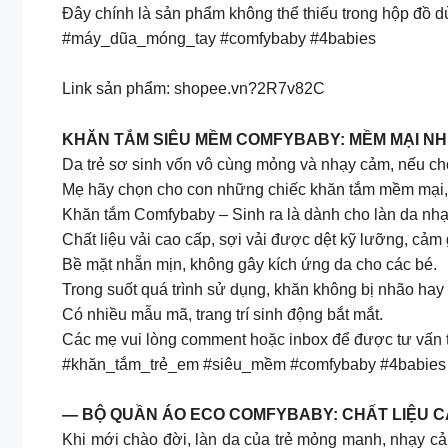
Đây chính là sản phẩm không thể thiếu trong hộp đồ d
#máy_dũa_móng_tay #comfybaby #4babies
Link sản phẩm: shopee.vn?2R7v82C
KHĂN TẮM SIÊU MỀM COMFYBABY: MỀM MẠI N
Da trẻ sơ sinh vốn vô cùng mỏng và nhạy cảm, nếu chọ
Mẹ hãy chọn cho con những chiếc khăn tắm mềm mại,
Khăn tắm Comfybaby – Sinh ra là dành cho làn da nh
Chất liệu vải cao cấp, sợi vải được dệt kỹ lưỡng, cả
Bề mặt nhẵn mịn, không gây kích ứng da cho các bé.
Trong suốt quá trình sử dụng, khăn không bị nhão hay x
Có nhiều mẫu mã, trang trí sinh động bắt mắt.
Các mẹ vui lòng comment hoặc inbox để được tư vấn th
#khăn_tắm_trẻ_em #siêu_mềm #comfybaby #4babies
— BỘ QUẦN ÁO ECO COMFYBABY: CHẤT LIỆU C
Khi mới chào đời, làn da của trẻ mỏng manh, nhạy cả