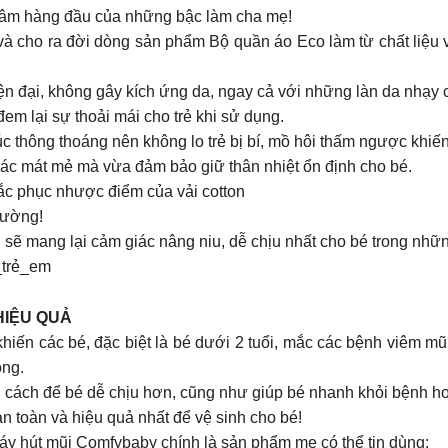
 tâm hàng đầu của những bậc làm cha mẹ!
à cho ra đời dòng sản phẩm Bộ quần áo Eco làm từ chất liệu 
ện đại, không gây kích ứng da, ngay cả với những làn da nhạy 
đem lại sự thoải mái cho trẻ khi sử dụng.
úc thông thoáng nên không lo trẻ bị bí, mồ hôi thấm ngược khiến
giác mát mẻ mà vừa đảm bảo giữ thân nhiệt ổn định cho bé.
khắc phục nhược điểm của vải cotton
rường!
sẽ mang lại cảm giác nâng niu, dễ chịu nhất cho bé trong nhữ
_trẻ_em
HIỆU QUẢ
 khiến các bé, đặc biệt là bé dưới 2 tuổi, mắc các bệnh viêm m
ọng.
 cách để bé dễ chịu hơn, cũng như giúp bé nhanh khỏi bệnh h
 toàn và hiệu quả nhất để vệ sinh cho bé!
Máy hút mũi Comfybaby chính là sản phẩm mẹ có thể tin dùng: