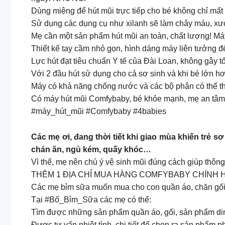
Dùng miệng để hút mũi trực tiếp cho bé không chỉ mất 
Sử dụng các dụng cụ như xilanh sẽ làm chảy máu, xư
Mẹ cần một sản phẩm hút mũi an toàn, chất lượng! Má
Thiết kế tay cầm nhỏ gọn, hình dáng máy liên tưởng 
Lực hút đạt tiêu chuẩn Y tế của Đài Loan, không gây
Với 2 đầu hút sử dụng cho cả sơ sinh và khi bé lớn h
Máy có khả năng chống nước và các bộ phận có thể th
Có máy hút mũi Comfybaby, bé khỏe mạnh, mẹ an tâm
#máy_hút_mũi #Comfybaby #4babies
Các mẹ ơi, đang thời tiết khi giao mùa khiến trẻ s
chán ăn, ngủ kém, quấy khóc…
Vì thế, mẹ nên chú ý vệ sinh mũi đúng cách giúp thô
THÊM 1 ĐỊA CHỈ MUA HÀNG COMFYBABY CHÍNH 
Các mẹ bỉm sữa muốn mua cho con quần áo, chăn gối
Tại #Bố_Bỉm_Sữa các mẹ có thể:
Tìm được những sản phẩm quần áo, gối, sản phẩm di
Được tư vấn nhiệt tình, chi tiết để chọn ra sản phẩm 