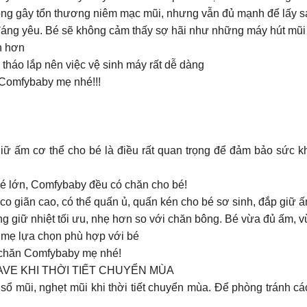
hông gây tổn thương niêm mạc mũi, nhưng vẫn đủ mạnh để lấy s
 đáng yêu. Bé sẽ không cảm thấy sợ hãi như những máy hút mũi
n hơn
háo lắp nên việc vệ sinh máy rất dễ dàng
 Comfybaby mẹ nhé!!!
giữ ấm cơ thể cho bé là điều rất quan trọng để đảm bảo sức k
bé lớn, Comfybaby đều có chăn cho bé!
o giãn cao, có thể quấn ủ, quấn kén cho bé sơ sinh, đắp giữ 
ng giữ nhiệt tối ưu, nhẹ hơn so với chăn bông. Bé vừa đủ ấm, v
 mẹ lựa chọn phù hợp với bé
u chăn Comfybaby mẹ nhé!
VE KHI THỜI TIẾT CHUYỂN MÙA
ị sổ mũi, nghẹt mũi khi thời tiết chuyển mùa. Để phòng tránh c