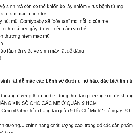
vệ sinh mà còn có thể khiến bé lây nhiễm virus bệnh từ mẹ
ớc niêm mạc mũi ở trẻ
y hút mũi Comfybaby sẽ “xóa tan” mọi nỗi lo của mẹ
đến chú cá heo gây được thiện cảm với bé
 tổn thương niêm mạc mũi
ơn
áo lắp nên việc vệ sinh máy rất dễ dàng
!
ơ sinh rất dễ mắc các bệnh về đường hô hấp, đặc biệt tình 
ng thoáng đường thở cho bé, đồng thời tăng cường sức đề khán
HÃNG XỊN SÒ CHO CÁC MẸ Ở QUẬN 9 HCM
 ComfyBaby chính hãng tại quận 9 Hồ Chí Minh? Có ngay BỐ B
nh dưỡng… chính hãng chất lượng cao, trong đó các sản phẩm
phù hợp