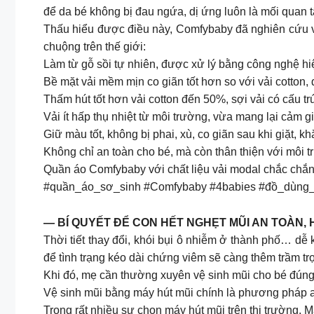
để da bé không bị đau ngứa, dị ứng luôn là mối quan
Thấu hiểu được điều này, Comfybaby đã nghiên cứu v
chuộng trên thế giới:
Làm từ gỗ sồi tự nhiên, được xử lý bằng công nghệ hi
Bề mặt vải mềm mịn co giãn tốt hơn so với vải cotton, 
Thấm hút tốt hơn vải cotton đến 50%, sợi vải có cấu tr
Vải ít hấp thụ nhiệt từ môi trường, vừa mang lại cảm 
Giữ màu tốt, không bị phai, xù, co giãn sau khi giặt, 
Không chỉ an toàn cho bé, mà còn thân thiện với môi t
Quần áo Comfybaby với chất liệu vải modal chắc chắn 
#quần_áo_sơ_sinh #Comfybaby #4babies #đồ_dùng
— BÍ QUYẾT ĐỂ CON HẾT NGHẸT MŨI AN TOÀN, 
Thời tiết thay đổi, khói bụi ô nhiễm ở thành phố… dễ
để tình trạng kéo dài chứng viêm sẽ càng thêm trầm tr
Khi đó, mẹ cần thường xuyên vệ sinh mũi cho bé đúng
Vệ sinh mũi bằng máy hút mũi chính là phương pháp an
Trong rất nhiều sự chọn máy hút mũi trên thị trường, 