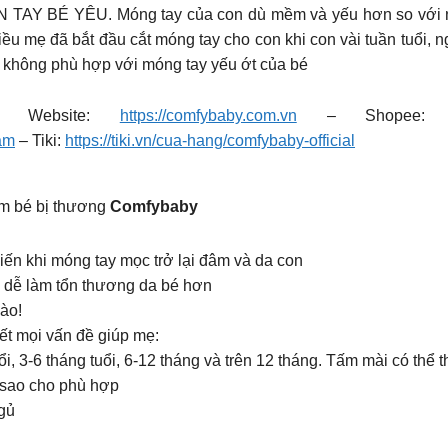
TAY BÉ YÊU. Móng tay của con dù mềm và yếu hơn so với ng
hiều mẹ đã bắt đầu cắt móng tay cho con khi con vài tuần tuổi, 
không phù hợp với móng tay yếu ớt của bé
Website:
https://comfybaby.com.vn
– Shopee
am
– Tiki:
https://tiki.vn/cua-hang/comfybaby-official
làm bé bị thương
Comfybaby
hiến khi móng tay mọc trở lại đâm và da con
g dễ làm tổn thương da bé hơn
ào!
ết mọi vấn đề giúp mẹ:
i, 3-6 tháng tuổi, 6-12 tháng và trên 12 tháng. Tấm mài có thể 
t sao cho phù hợp
ngủ