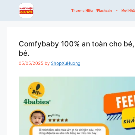
Skip
to
Thương Hiệu
*flashsale
Mới Nhấ
content
Comfybaby 100% an toàn cho bé, 
bé.
05/05/2025
by
ShopXuHuong