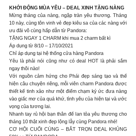
KHỞI ĐỘNG MÙA YÊU – DEAL XINH TẶNG NÀNG
Mừng tháng của nàng, ngập tràn yêu thương. Tháng
10 này, cùng tôn vinh vẻ đẹp kiêu sa của các nàng với
ưu đãi vô cùng hấp dẫn từ Pandora:
TẶNG NGAY 1 CHARM khi mua 2 charm bất kì
Áp dụng từ 8/10 – 17/10/2021
Chỉ áp dụng tại hệ thống cửa hàng Pandora
Yêu là phải nói cũng như có deal HOT là phải sắm
ngay thôi nào!
Với nguồn cảm hứng cho Phái đẹp sáng tạo và thể
hiện câu chuyện riêng, mỗi viên charm Pandora được
thiết kế tinh xảo như một điểm chạm ký ức đưa nàng
vào giấc mơ của quá khứ, tình yêu của hiện tại và ước
vọng của tương lai.
Nhanh tay rủ hội bạn thân để lan tỏa yêu thương cho
tháng 10 thật xinh đẹp lộng lẫy cùng Pandora nhé!
CƠ HỘI CUỐI CÙNG – BẮT TRỌN DEAL KHỦNG