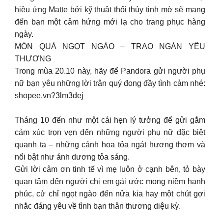
hiệu ứng Matte bởi kỹ thuật thổi thủy tinh mờ sẽ mang
đến bạn một cảm hứng mới lạ cho trang phục hàng
ngày.
MÓN QUÀ NGỌT NGÀO – TRAO NGÀN YÊU
THƯƠNG
Trong mùa 20.10 này, hãy để Pandora gửi người phụ
nữ bạn yêu những lời trân quý đong đầy tình cảm nhé:
shopee.vn?3lm3dej
Tháng 10 đến như một cái hẹn lý tưởng để gửi gắm
cảm xúc trọn vẹn đến những người phụ nữ đặc biệt
quanh ta – những cánh hoa tỏa ngát hương thơm và
nổi bật như ánh dương tỏa sáng.
Gửi lời cảm ơn tinh tế vì mẹ luôn ở cạnh bên, tỏ bày
quan tâm đến người chị em gái ước mong niềm hạnh
phúc, cử chỉ ngọt ngào đến nửa kia hay một chút gợi
nhắc đáng yêu về tình bạn thân thương diệu kỳ.