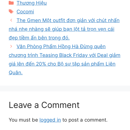
Categories
Thương Hiệu
Tags
Cocomi
The Gmen Một outfit đơn giản với chút nhấn
nhá nhẹ nhàng sẽ giúp bạn lột tả trọn vẹn cái
đẹp tiềm ẩn bên trong đó.
Văn Phòng Phẩm Hồng Hà Đừng quên
chương trình Teasing Black Friday với Deal giảm
giá lên đến 20% cho Bộ sự tập sản phẩm Liên
Quân.
Leave a Comment
You must be
logged in
to post a comment.