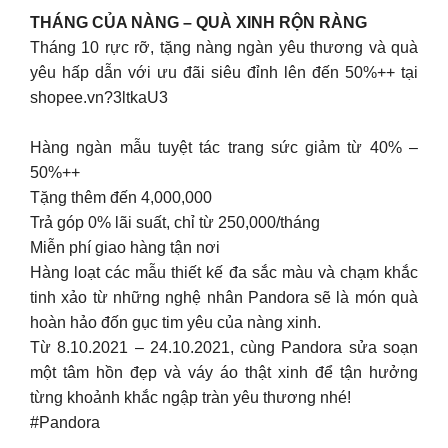
THÁNG CỦA NÀNG – QUÀ XINH RỘN RÀNG
Tháng 10 rực rỡ, tặng nàng ngàn yêu thương và quà
yêu hấp dẫn với ưu đãi siêu đỉnh lên đến 50%++ tại
shopee.vn?3ltkaU3
Hàng ngàn mẫu tuyệt tác trang sức giảm từ 40% –
50%++
Tặng thêm đến 4,000,000
Trả góp 0% lãi suất, chỉ từ 250,000/tháng
Miễn phí giao hàng tận nơi
Hàng loạt các mẫu thiết kế đa sắc màu và chạm khắc
tinh xảo từ những nghệ nhân Pandora sẽ là món quà
hoàn hảo đốn gục tim yêu của nàng xinh.
Từ 8.10.2021 – 24.10.2021, cùng Pandora sửa soạn
một tâm hồn đẹp và váy áo thật xinh để tận hưởng
từng khoảnh khắc ngập tràn yêu thương nhé!
#Pandora