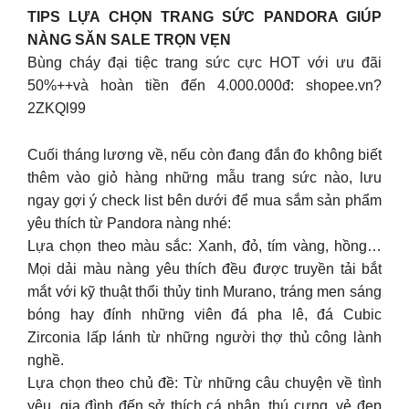
TIPS LỰA CHỌN TRANG SỨC PANDORA GIÚP
NÀNG SĂN SALE TRỌN VẸN
Bùng cháy đại tiệc trang sức cực HOT với ưu đãi
50%++và hoàn tiền đến 4.000.000đ: shopee.vn?
2ZKQl99
Cuối tháng lương về, nếu còn đang đắn đo không biết
thêm vào giỏ hàng những mẫu trang sức nào, lưu
ngay gợi ý check list bên dưới để mua sắm sản phẩm
yêu thích từ Pandora nàng nhé:
Lựa chọn theo màu sắc: Xanh, đỏ, tím vàng, hồng…
Mọi dải màu nàng yêu thích đều được truyền tải bắt
mắt với kỹ thuật thổi thủy tinh Murano, tráng men sáng
bóng hay đính những viên đá pha lê, đá Cubic
Zirconia lấp lánh từ những người thợ thủ công lành
nghề.
Lựa chọn theo chủ đề: Từ những câu chuyện về tình
yêu, gia đình đến sở thích cá nhân, thú cưng, vẻ đẹp