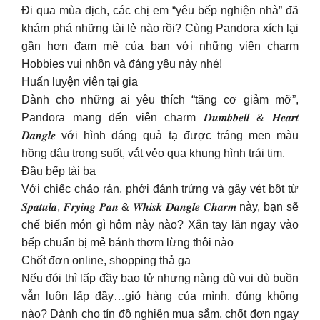
Đi qua mùa dịch, các chị em “yêu bếp nghiện nhà” đã
khám phá những tài lẻ nào rồi? Cùng Pandora xích lại
gần hơn đam mê của bạn với những viên charm
Hobbies vui nhộn và đáng yêu này nhé!
Huấn luyện viên tại gia
Dành cho những ai yêu thích “tăng cơ giảm mỡ”,
Pandora mang đến viên charm 𝑫𝒖𝒎𝒃𝒃𝒆𝒍𝒍 & 𝑯𝒆𝒂𝒓𝒕
𝑫𝒂𝒏𝒈𝒍𝒆 với hình dáng quả tạ được tráng men màu
hồng dâu trong suốt, vắt vẻo qua khung hình trái tim.
Đầu bếp tài ba
Với chiếc chảo rán, phới đánh trứng và gậy vét bột từ
𝑺𝒑𝒂𝒕𝒖𝒍𝒂, 𝑭𝒓𝒚𝒊𝒏𝒈 𝑷𝒂𝒏 & 𝑾𝒉𝒊𝒔𝒌 𝑫𝒂𝒏𝒈𝒍𝒆 𝑪𝒉𝒂𝒓𝒎 này, bạn sẽ
chế biến món gì hôm này nào? Xắn tay lăn ngay vào
bếp chuẩn bị mẻ bánh thơm lừng thôi nào
Chốt đơn online, shopping thả ga
Nếu đói thì lấp đầy bao tử nhưng nàng dù vui dù buồn
vẫn luôn lấp đầy…giỏ hàng của mình, đúng không
nào? Dành cho tín đồ nghiện mua sắm, chốt đơn ngay