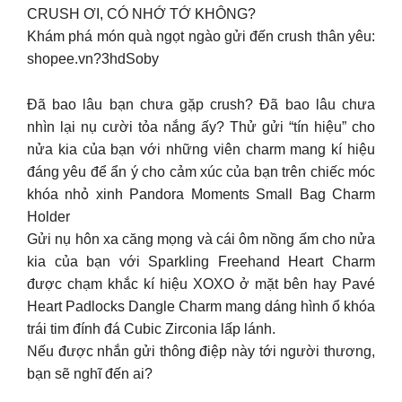
CRUSH ƠI, CÓ NHỚ TỚ KHÔNG?
Khám phá món quà ngọt ngào gửi đến crush thân yêu:
shopee.vn?3hdSoby
Đã bao lâu bạn chưa gặp crush? Đã bao lâu chưa
nhìn lại nụ cười tỏa nắng ấy? Thử gửi “tín hiệu” cho
nửa kia của bạn với những viên charm mang kí hiệu
đáng yêu để ẩn ý cho cảm xúc của bạn trên chiếc móc
khóa nhỏ xinh Pandora Moments Small Bag Charm
Holder
Gửi nụ hôn xa căng mọng và cái ôm nồng ấm cho nửa
kia của bạn với Sparkling Freehand Heart Charm
được chạm khắc kí hiệu XOXO ở mặt bên hay Pavé
Heart Padlocks Dangle Charm mang dáng hình ổ khóa
trái tim đính đá Cubic Zirconia lấp lánh.
Nếu được nhắn gửi thông điệp này tới người thương,
bạn sẽ nghĩ đến ai?