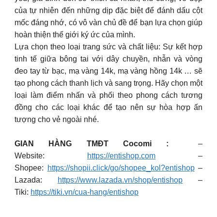
của tự nhiên đến những dịp đặc biệt để đánh dấu cột
mốc đáng nhớ, có vô vàn chủ đề để bạn lựa chọn giúp
hoàn thiện thế giới ký ức của mình.
Lựa chọn theo loại trang sức và chất liệu: Sự kết hợp
tinh tế giữa bông tai với dây chuyền, nhẫn và vòng
đeo tay từ bạc, mạ vàng 14k, mạ vàng hồng 14k … sẽ
tạo phong cách thanh lịch và sang trọng. Hãy chọn một
loại làm điểm nhấn và phối theo phong cách tương
đồng cho các loại khác để tạo nên sự hòa hợp ấn
tượng cho vẻ ngoài nhé.
GIAN HÀNG TMĐT Cocomi :
–
Website:
https://entishop.com
–
Shopee:
https://shopii.click/go/shopee_kol?entishop
–
Lazada:
https://www.lazada.vn/shop/entishop
–
Tiki:
https://tiki.vn/cua-hang/entishop