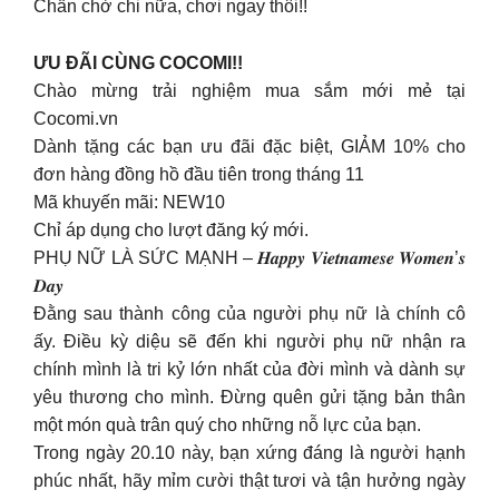
Chần chờ chi nữa, chơi ngay thôi!!
ƯU ĐÃI CÙNG COCOMI!!
Chào mừng trải nghiệm mua sắm mới mẻ tại
Cocomi.vn
Dành tặng các bạn ưu đãi đặc biệt, GIẢM 10% cho
đơn hàng đồng hồ đầu tiên trong tháng 11
Mã khuyến mãi: NEW10
Chỉ áp dụng cho lượt đăng ký mới.
PHỤ NỮ LÀ SỨC MẠNH – 𝑯𝒂𝒑𝒑𝒚 𝑽𝒊𝒆𝒕𝒏𝒂𝒎𝒆𝒔𝒆 𝑾𝒐𝒎𝒆𝒏’𝒔
𝑫𝒂𝒚
Đằng sau thành công của người phụ nữ là chính cô
ấy. Điều kỳ diệu sẽ đến khi người phụ nữ nhận ra
chính mình là tri kỷ lớn nhất của đời mình và dành sự
yêu thương cho mình. Đừng quên gửi tặng bản thân
một món quà trân quý cho những nỗ lực của bạn.
Trong ngày 20.10 này, bạn xứng đáng là người hạnh
phúc nhất, hãy mỉm cười thật tươi và tận hưởng ngày