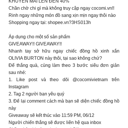
KHUYẾN MÃI LÊN ĐẾN 40%
Chần chờ chi gì mà không truy cập ngay cocomi.vn!!
Rinh ngay những món đồ sang xịn mịn ngay thôi nào
Shopping ngay tại: shopee.vn?3HS013h
Áp dụng cho một số sản phẩm
GIVEAWAY!! GIVEAWAY!!
Nhanh tay sở hữu ngay chiếc đồng hồ xinh xắn
OLIVIA BURTON này thôi, tại sao không chứ?
Để thắng quà, cùng làm theo 3 bước siêu đơn giản
sau nhé:
1. Like post và theo dõi @cocomivietnam trên
Instagram
2. Tag 2 người bạn yêu quý
3. Để lại comment cách mà bạn sẽ diện chiếc đồng hồ
này
Giveaway sẽ kết thúc vào 11:59 PM, 06/12
Người chiến thắng sẽ được liên hệ qua inbox