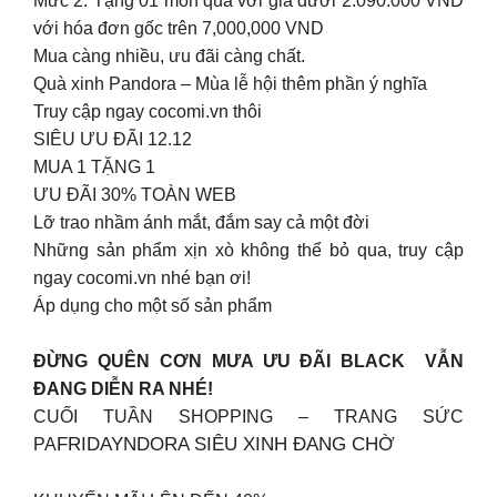
Mức 2: Tặng 01 món quà với giá dưới 2.090.000 VND
với hóa đơn gốc trên 7,000,000 VND
Mua càng nhiều, ưu đãi càng chất.
Quà xinh Pandora – Mùa lễ hội thêm phần ý nghĩa
Truy cập ngay cocomi.vn thôi
SIÊU ƯU ĐÃI 12.12
MUA 1 TẶNG 1
ƯU ĐÃI 30% TOÀN WEB
Lỡ trao nhầm ánh mắt, đắm say cả một đời
Những sản phẩm xịn xò không thể bỏ qua, truy cập
ngay cocomi.vn nhé bạn ơi!
Áp dụng cho một số sản phẩm
ĐỪNG QUÊN CƠN MƯA ƯU ĐÃI BLACK VẪN
ĐANG DIỄN RA NHÉ!
CUỐI TUẦN SHOPPING – TRANG SỨC
FRIDAY
NDORA SIÊU XINH ĐANG CHỜ
PA