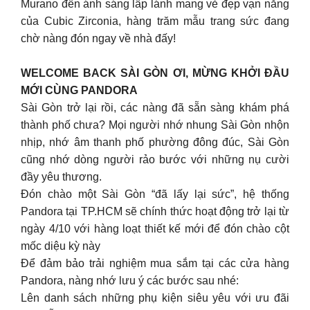
Murano đến ánh sáng lấp lánh mang vẻ đẹp vạn năng
của Cubic Zirconia, hàng trăm mẫu trang sức đang
chờ nàng đón ngay về nhà đấy!
WELCOME BACK SÀI GÒN ƠI, MỪNG KHỞI ĐẦU
MỚI CÙNG PANDORA
Sài Gòn trở lại rồi, các nàng đã sẵn sàng khám phá
thành phố chưa? Mọi người nhớ nhung Sài Gòn nhộn
nhịp, nhớ âm thanh phố phường đông đúc, Sài Gòn
cũng nhớ dòng người rảo bước với những nụ cười
đầy yêu thương.
Đón chào một Sài Gòn “đã lấy lại sức”, hệ thống
Pandora tại TP.HCM sẽ chính thức hoạt động trở lại từ
ngày 4/10 với hàng loạt thiết kế mới để đón chào cột
mốc diệu kỳ này
Để đảm bảo trải nghiệm mua sắm tại các cửa hàng
Pandora, nàng nhớ lưu ý các bước sau nhé:
Lên danh sách những phụ kiện siêu yêu với ưu đãi