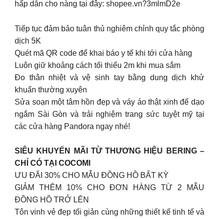
hấp dẫn cho nàng tại đây: shopee.vn?3mlmD2e
Tiếp tục đảm bảo tuân thủ nghiêm chỉnh quy tắc phòng
dịch 5K
Quét mã QR code để khai báo y tế khi tới cửa hàng
Luôn giữ khoảng cách tối thiểu 2m khi mua sắm
Đo thân nhiệt và vệ sinh tay bằng dung dịch khử
khuẩn thường xuyên
Sửa soạn một tâm hồn đẹp và váy áo thật xinh để dạo
ngắm Sài Gòn và trải nghiệm trang sức tuyệt mỹ tại
các cửa hàng Pandora ngay nhé!
SIÊU KHUYẾN MÃI TỪ THƯƠNG HIỆU BERING –
CHỈ CÓ TẠI COCOMI​
ƯU ĐÃI 30% CHO MẪU ĐỒNG HỒ BẤT KỲ​
GIẢM THÊM 10% CHO ĐƠN HÀNG TỪ 2 MẪU
ĐỒNG HỒ TRỞ LÊN
Tôn vinh vẻ đẹp tối giản cùng những thiết kế tinh tế và