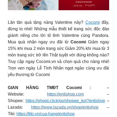
Lăn tăn quà tặng nàng Valentine này?
Cocomi
đây,
đừng lo nhé! Những mẫu thiết kế trang sức độc đáo
giành riêng cho lời tỏ tình Valentine cùng Pandora.
Mua quà nhận ngay ưu đãi từ
Cocomi
Giảm ngay
15% khi mua 2 món trang sức Giảm 20% khi mua từ 3
món trang sức trở lên Thật tuyệt vời đúng không nào?
Truy cập ngay Cocomi.vn và chọn quà cho nàng nhé!
Trọn vẹn ngày Lễ Tình Nhân ngọt ngào cùng ưu đãi
yêu thương từ Cocomi
GIAN HÀNG TMĐT Cocomi :
–
Website:
https://entishop.com
–
Shopee:
https://shopii.click/go/shopee_kol?entishop
–
Lazada:
https://www.lazada.vn/shop/entishop
–
Tiki:
https://tiki.vn/cua-hang/entishop