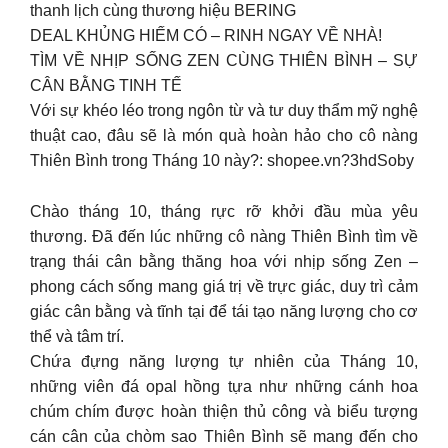
thanh lịch cùng thương hiệu BERING​
DEAL KHỦNG HIẾM CÓ – RINH NGAY VỀ NHÀ!​
TÌM VỀ NHỊP SỐNG ZEN CÙNG THIÊN BÌNH – SỰ
CÂN BẰNG TINH TẾ
Với sự khéo léo trong ngôn từ và tư duy thẩm mỹ nghệ
thuật cao, đâu sẽ là món quà hoàn hảo cho cô nàng
Thiên Bình trong Tháng 10 này?: shopee.vn?3hdSoby
Chào tháng 10, tháng rực rỡ khởi đầu mùa yêu
thương. Đã đến lúc những cô nàng Thiên Bình tìm về
trạng thái cân bằng thăng hoa với nhịp sống Zen –
phong cách sống mang giá trị về trực giác, duy trì cảm
giác cân bằng và tĩnh tại để tái tạo năng lượng cho cơ
thể và tâm trí.
Chứa đựng năng lượng tự nhiên của Tháng 10,
những viên đá opal hồng tựa như những cánh hoa
chúm chím được hoàn thiện thủ công và biểu tượng
cán cân của chòm sao Thiên Bình sẽ mang đến cho