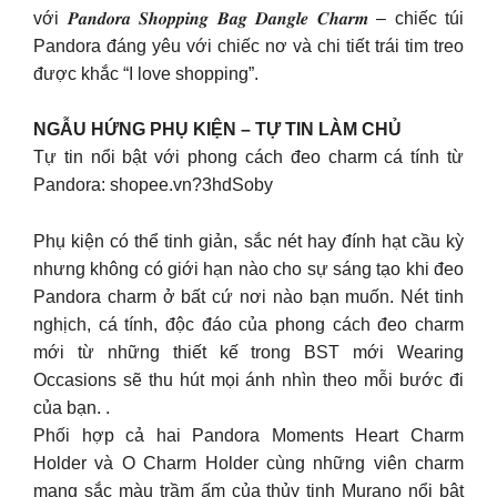
với 𝑷𝒂𝒏𝒅𝒐𝒓𝒂 𝑺𝒉𝒐𝒑𝒑𝒊𝒏𝒈 𝑩𝒂𝒈 𝑫𝒂𝒏𝒈𝒍𝒆 𝑪𝒉𝒂𝒓𝒎 – chiếc túi
Pandora đáng yêu với chiếc nơ và chi tiết trái tim treo
được khắc “I love shopping”.
NGẪU HỨNG PHỤ KIỆN – TỰ TIN LÀM CHỦ
Tự tin nổi bật với phong cách đeo charm cá tính từ
Pandora: shopee.vn?3hdSoby
Phụ kiện có thể tinh giản, sắc nét hay đính hạt cầu kỳ
nhưng không có giới hạn nào cho sự sáng tạo khi đeo
Pandora charm ở bất cứ nơi nào bạn muốn. Nét tinh
nghịch, cá tính, độc đáo của phong cách đeo charm
mới từ những thiết kế trong BST mới Wearing
Occasions sẽ thu hút mọi ánh nhìn theo mỗi bước đi
của bạn. .
Phối hợp cả hai Pandora Moments Heart Charm
Holder và O Charm Holder cùng những viên charm
mang sắc màu trầm ấm của thủy tinh Murano nổi bật