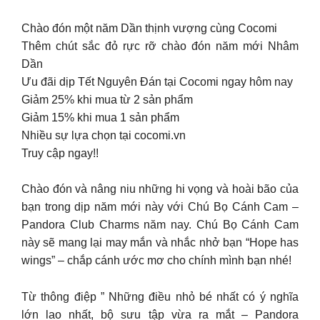
Chào đón một năm Dần thịnh vượng cùng Cocomi
Thêm chút sắc đỏ rực rỡ chào đón năm mới Nhâm
Dần
Ưu đãi dịp Tết Nguyên Đán tại Cocomi ngay hôm nay
Giảm 25% khi mua từ 2 sản phẩm
Giảm 15% khi mua 1 sản phẩm
Nhiều sự lựa chọn tại cocomi.vn
Truy cập ngay!!
Chào đón và nâng niu những hi vọng và hoài bão của
bạn trong dịp năm mới này với Chú Bọ Cánh Cam –
Pandora Club Charms năm nay. Chú Bọ Cánh Cam
này sẽ mang lại may mắn và nhắc nhở bạn “Hope has
wings” – chắp cánh ước mơ cho chính mình bạn nhé!
Từ thông điệp ” Những điều nhỏ bé nhất có ý nghĩa
lớn lao nhất, bộ sưu tập vừa ra mắt – Pandora