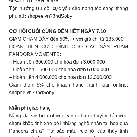
50%++ TỪ PANDORA
Tận hưởng ưu đãi cực yêu cho nàng tỏa sáng tháng
phụ nữ: shopee.vn?3hdSoby
CƠ HỘI CUỐI CÙNG ĐẾN HẾT NGÀY 7.10
GIẢM CHẠM ĐÁY đến 50%++ với giá chỉ từ 135.000
HOÀN TIỀN CỰC ĐỈNH CHO CÁC SẢN PHẨM
PANDORA MOMENTS:
– Hoàn tiền 600.000 cho hóa đơn 3.000.000
– Hoàn tiền 1.500.000 cho hóa đơn 6.000.000
– Hoàn tiền 4.000.000 cho hóa đơn 12.000.000
Giảm thêm 5% cho khách hàng thanh toán online:
shopee.vn?3hdSoby
Miễn phí giao hàng
Nàng đã sở hữu những viên charm huyền bí được
chạm khắc tinh xảo bởi những nghệ nhân tài hoa của
Pandora chưa? Từ sắc màu rực rỡ của thủy tinh