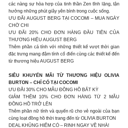
các nàng sự hòa hợp của tinh thần Zen tĩnh lặng, tận
hưởng những phút giây yên bình trong cuộc sống.
ƯU ĐÃI AUGUST BERG TẠI COCOMI – MUA NGÀY
CHỜ CHI​
ƯU ĐÃI 20% CHO ĐƠN HÀNG ĐẦU TIÊN CỦA
THƯƠNG HIỆU AUGUST BERG​
Thêm phần cá tính với những thiết kế vượt thời gian
đặc trưng mang đậm tính cổ điển cùng các thiết kế đến
từ thương hiệu AUGUST BERG ​
SIÊU KHUYẾN MÃI TỪ THƯƠNG HIỆU OLIVIA
BURTON – CHỈ CÓ TẠI COCOMI​
ƯU ĐÃI 30% CHO MẪU ĐỒNG HỒ BẤT KỲ​
GIẢM THÊM 10% CHO ĐƠN HÀNG TỪ 2 MẪU
ĐỒNG HỒ TRỞ LÊN
Thêm phần nữ tính và quyến rũ cho vẻ ngoài của bạn
cùng loạt đồng hồ thời trang đến từ OLIVIA BURTON​
DEAL KHỦNG HIẾM CÓ – RINH NGAY VỀ NHÀ!​