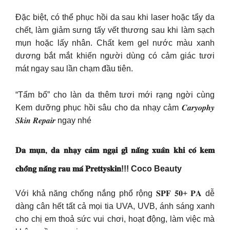
Đặc biệt, có thể phục hồi da sau khi laser hoặc tẩy da
chết, làm giảm sưng tấy vết thương sau khi làm sạch
mụn hoặc lấy nhân. Chất kem gel nước màu xanh
dương bắt mắt khiến người dùng có cảm giác tươi
mát ngay sau lần chạm đầu tiên.
“Tẩm bổ” cho làn da thêm tươi mới rạng ngời cùng
Kem dưỡng phục hồi sâu cho da nhạy cảm 𝑪𝒂𝒓𝒚𝒐𝒑𝒉𝒚
𝑺𝒌𝒊𝒏 𝑹𝒆𝒑𝒂𝒊𝒓 ngay nhé
𝐃𝐚 𝐦𝐮̣𝐧, 𝐝𝐚 𝐧𝐡𝐚̣𝐲 𝐜𝐚̉𝐦 𝐧𝐠𝐚̣𝐢 𝐠𝐢̀ 𝐧𝐚̆́𝐧𝐠 𝐱𝐮𝐚̂𝐧 𝐤𝐡𝐢 𝐜𝐨́ 𝐤𝐞𝐦
𝐜𝐡𝐨̂́𝐧𝐠 𝐧𝐚̆́𝐧𝐠 𝐫𝐚𝐮 𝐦𝐚́ 𝐏𝐫𝐞𝐭𝐭𝐲𝐬𝐤𝐢𝐧!!! Coco Beauty
Với khả năng chống nắng phổ rộng 𝐒𝐏𝐅 𝟓𝟎+ 𝐏𝐀 dễ
dàng cân hết tất cả mọi tia UVA, UVB, ánh sáng xanh
cho chị em thoả sức vui chơi, hoạt động, làm việc mà