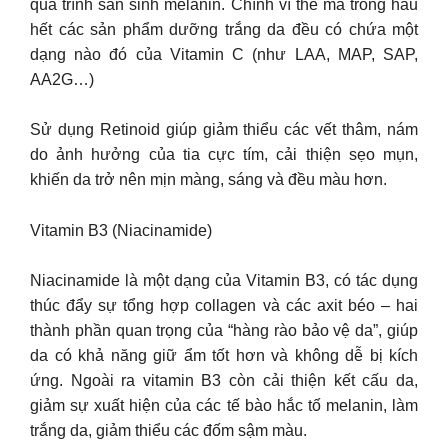
quá trình sản sinh melanin. Chính vì thế mà trong hầu
hết các sản phẩm dưỡng trắng da đều có chứa một
dạng nào đó của Vitamin C (như LAA, MAP, SAP,
AA2G…)
Sử dụng Retinoid giúp giảm thiểu các vết thâm, nám
do ảnh hưởng của tia cực tím, cải thiện sẹo mụn,
khiến da trở nên mịn màng, sáng và đều màu hơn.
Vitamin B3 (Niacinamide)
Niacinamide là một dạng của Vitamin B3, có tác dụng
thúc đẩy sự tổng hợp collagen và các axit béo – hai
thành phần quan trọng của “hàng rào bảo vệ da”, giúp
da có khả năng giữ ẩm tốt hơn và không dễ bị kích
ứng. Ngoài ra vitamin B3 còn cải thiện kết cấu da,
giảm sự xuất hiện của các tế bào hắc tố melanin, làm
trắng da, giảm thiểu các đốm sậm màu.