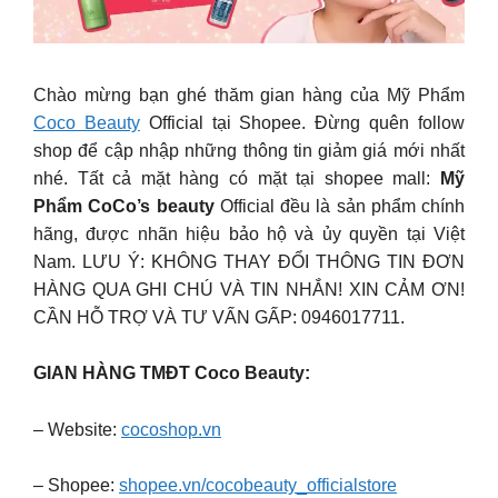
Chào mừng bạn ghé thăm gian hàng của Mỹ Phẩm
Coco Beauty
Official tại Shopee. Đừng quên follow
shop để cập nhập những thông tin giảm giá mới nhất
nhé. Tất cả mặt hàng có mặt tại shopee mall:
Mỹ
Phẩm CoCo’s beauty
Official đều là sản phẩm chính
hãng, được nhãn hiệu bảo hộ và ủy quyền tại Việt
Nam. LƯU Ý: KHÔNG THAY ĐỔI THÔNG TIN ĐƠN
HÀNG QUA GHI CHÚ VÀ TIN NHẮN! XIN CẢM ƠN!
CẦN HỖ TRỢ VÀ TƯ VẤN GẤP: 0946017711.
GIAN HÀNG TMĐT Coco Beauty:
– Website:
cocoshop.vn
– Shopee:
shopee.vn/cocobeauty_officialstore