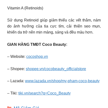
Vitamin A (Retinoids)
Sử dụng Retinoid giúp giảm thiểu các vết thâm, nám
do ảnh hưởng của tia cực tím, cải thiện sẹo mụn,
khiến da trở nên mịn màng, sáng và đều màu hơn.
GIAN HÀNG TMĐT Coco Beauty:
– Website:
cocoshop.vn
– Shopee:
shopee.vn/cocobeauty_officialstore
– Lazada:
www.lazada.vn/shop/my-pham-coco-beauty
– Tiki:
tiki.vn/search?q=Coco_Beauty
Categories
Mã Giảm Giá