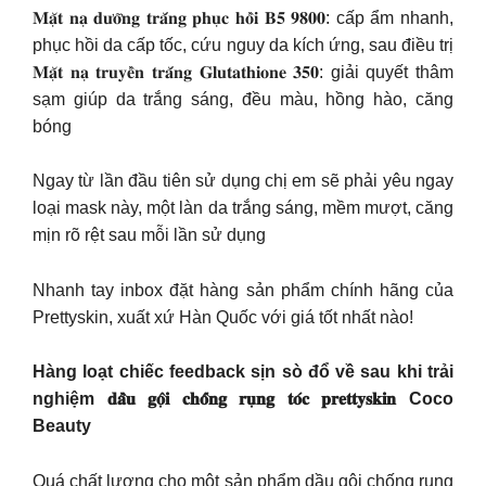
𝐌𝐚̣̆𝐭 𝐧𝐚̣ 𝐝𝐮̛𝐨̛̃𝐧𝐠 𝐭𝐫𝐚̆́𝐧𝐠 𝐩𝐡𝐮̣𝐜 𝐡𝐨̂̀𝐢 𝐁𝟓 𝟗𝟖𝟎𝟎: cấp ẩm nhanh,
phục hồi da cấp tốc, cứu nguy da kích ứng, sau điều trị
𝐌𝐚̣̆𝐭 𝐧𝐚̣ 𝐭𝐫𝐮𝐲𝐞̂̀𝐧 𝐭𝐫𝐚̆́𝐧𝐠 𝐆𝐥𝐮𝐭𝐚𝐭𝐡𝐢𝐨𝐧𝐞 𝟑𝟓𝟎: giải quyết thâm
sạm giúp da trắng sáng, đều màu, hồng hào, căng
bóng
Ngay từ lần đầu tiên sử dụng chị em sẽ phải yêu ngay
loại mask này, một làn da trắng sáng, mềm mượt, căng
mịn rõ rệt sau mỗi lần sử dụng
Nhanh tay inbox đặt hàng sản phẩm chính hãng của
Prettyskin, xuất xứ Hàn Quốc với giá tốt nhất nào!
Hàng loạt chiếc feedback sịn sò đổ về sau khi trải
nghiệm 𝐝𝐚̂̀𝐮 𝐠𝐨̣̂𝐢 𝐜𝐡𝐨̂́𝐧𝐠 𝐫𝐮̣𝐧𝐠 𝐭𝐨́𝐜 𝐩𝐫𝐞𝐭𝐭𝐲𝐬𝐤𝐢𝐧 Coco
Beauty
Quá chất lượng cho một sản phẩm dầu gội chống rụng