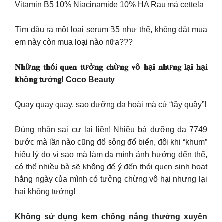
Vitamin B5 10% Niacinamide 10% HA Rau má cettela
Tìm đâu ra một loại serum B5 như thế, không đặt mua
em này còn mua loại nào nữa???
𝐍𝐡ữ𝐧𝐠 𝐭𝐡ó𝐢 𝐪𝐮𝐞𝐧 𝐭ưở𝐧𝐠 𝐜𝐡ừ𝐧𝐠 𝐯ô 𝐡ạ𝐢 𝐧𝐡ư𝐧𝐠 𝐥ạ𝐢 𝐡ạ𝐢
𝐤𝐡ô𝐧𝐠 𝐭ưở𝐧𝐠! Coco Beauty
Quay quay quay, sao dưỡng da hoài mà cứ “tầy quầy”!
Đúng nhận sai cự lại liền! Nhiều bà dưỡng da 7749
bước mà lần nào cũng đổ sông đổ biển, đôi khi “khum”
hiểu lý do vì sao mà làm da mình ảnh hưởng đến thế,
có thể nhiều bà sẽ không để ý đến thói quen sinh hoạt
hằng ngày của mình có tưởng chừng vô hại nhưng lại
hại không tưởng!
Không sử dụng kem chống nắng thường xuyên