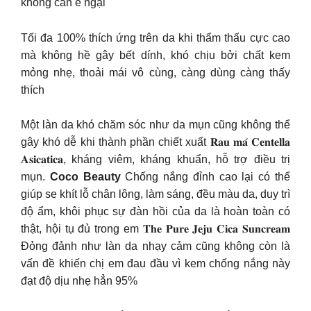
không cần e ngại
Tối đa 100% thích ứng trên da khi thẩm thấu cực cao
mà không hề gây bết dính, khó chịu bởi chất kem
mỏng nhẹ, thoải mái vô cùng, càng dùng càng thấy
thích
Một làn da khó chăm sóc như da mụn cũng không thể
gây khó dễ khi thành phần chiết xuất 𝐑𝐚𝐮 𝐦𝐚́ 𝐂𝐞𝐧𝐭𝐞𝐥𝐥𝐚
𝐀𝐬𝐢𝐜𝐚𝐭𝐢𝐜𝐚, kháng viêm, kháng khuẩn, hỗ trợ điều trị
mụn.
Coco Beauty
Chống nắng đỉnh cao lại có thể
giúp se khít lỗ chân lông, làm sáng, đều màu da, duy trì
độ ẩm, khôi phục sự đàn hồi của da là hoàn toàn có
thật, hội tụ đủ trong em 𝐓𝐡𝐞 𝐏𝐮𝐫𝐞 𝐉𝐞𝐣𝐮 𝐂𝐢𝐜𝐚 𝐒𝐮𝐧𝐜𝐫𝐞𝐚𝐦
Đỏng đảnh như làn da nhạy cảm cũng không còn là
vấn đề khiến chị em đau đầu vì kem chống nắng này
đạt độ dịu nhẹ hẳn 95%