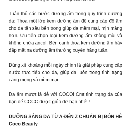
Tuân thủ các bước dưỡng ẩm trong quy trình dưỡng
da: Thoa một lớp kem dưỡng ẩm để cung cấp độ ẩm
cho da tận sâu bên trong giúp da mềm mại, mịn màng
hơn. Ưu tiên chọn loại kem dưỡng ẩm không mùi và
không chứa ancol. Bên cạnh thoa kem dưỡng ẩm hãy
đắp mặt nạ dưỡng ẩm thường xuyên hàng tuần.
Dùng xịt khoáng mỗi ngày chính là giải pháp cung cấp
nước trực tiếp cho da, giúp da luôn trong tình trạng
căng mọng và mềm mại.
Da ẩm mượt là dễ với COCO! Cmt tình trạng da của
bạn để COCO được giúp đỡ bạn nhé!!!
DƯỠNG SÁNG DA TỪ A ĐẾN Z CHUẨN BỊ ĐÓN HÈ
Coco Beauty