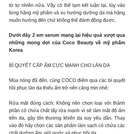
từ tự nhiên nữa. Vậy có thể tạm kết luận lại, tùy vào
từng hãng mỹ phẩm và xu hướng dưỡng da mà hãng
muốn hướng đến chứ không thể đánh đồng được.
Dưới đây 2 em serum mang lại hiệu quả vượt qua
những mong đợi của Coco Beauty về mỹ phẩm
Korea
BÍ QUYẾT CẤP ẨM CỰC MẠNH CHO LÀN DA
Mùa nóng đã đến, cùng COCO điểm qua các bí quyết
hồi phục làn da thiếu ẩm trở nên căng mịn nhé:
Rửa mặt đúng cách: Không nên chọn loại với thành
phần có chứa chất tẩy rửa mạnh vì sẽ làm mất độ ẩm
trên da, gây tổn thương khiến da suy yếu dần. Thay
vào đó hãy chọn các sản phẩm làm sạch có chứa các
chất dưỡng ẩm, giữ nước và phục hồi da.