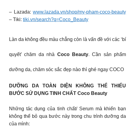
– Lazada:
www.lazada.vn/shop/my-pham-coco-beauty
– Tiki:
tiki.vn/search?q=Coco_Beauty
Làn da không đều màu chẳng còn là vấn đề với các ‘bí
quyết’ chăm da nhà
Coco Beauty
. Cần sản phẩm
dưỡng da, chăm sóc sắc đẹp nào thì ghé ngay COCO
DƯỠNG DA TOÀN DIỆN KHÔNG THỂ THIẾU
BƯỚC SỬ DỤNG TINH CHẤT Coco Beauty
Những tác dụng của tinh chất/ Serum mà khiến bạn
không thể bỏ qua bước này trong chu trình dưỡng da
của mình: