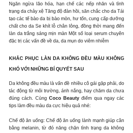
Ngăn ngừa lão hóa, hạn chế các nếp nhăn và tình
trạng da chảy xệ Tăng độ đàn hồi, săn chắc cho da Tái
tạo các tế bào da bị bào mòn, hư tổn, cung cấp dưỡng
chất cho da Se khít lỗ chân lông, đồng thời mang đến
làn da trắng sáng mịn màn Một số loại serum chuyên
đặc trị các vấn đề về da, da mụn do viêm nhiễm
KHẮC PHỤC LÀN DA KHÔNG ĐỀU MÀU​ KHÔNG
KHÓ VỚI NHỮNG BÍ QUYẾT SAU
Da không đều màu là vấn đề nhiều cô gái gặp phải, do
tác động từ môi trường, ánh nắng, hay chăm da chưa
đúng cách. Cùng
Coco Beauty
điểm qua ngay các
tips làm đều màu da cực hiệu quả nhé:
Chế độ ăn uống: Chế độ ăn uống lành mạnh giúp cân
bằng melanin, từ đó năng chặn tình trạng da không