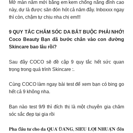
Mở màn năm mới bằng em kem chống nắng đỉnh cao
này, dự là được săn đón hót cả năm đây. Inboxxx ngay
thì còn, chậm tự chịu nha chị em!!!
9 QUY TẮC CHĂM SÓC DA BẮT BUỘC PHẢI NHỚ!
Coco Beauty Bạn đã bước chân vào con đường
Skincare bao lâu rồi?
Sau đây COCO sẽ đề cập 9 quy tắc hết sức quan
trọng trong quá trình Skincare :.
Cùng COCO làm ngay bài test để xem bạn có bing go
hết cả 9 không nha.
Bạn nào test 9/9 thì đích thị là một chuyên gia chăm
sóc sắc đẹp tại gia rồi
𝐏𝐡𝐚 đ𝐚̂̀𝐮 𝐭𝐮̛ 𝐜𝐡𝐨 𝐝𝐚 𝐐𝐔𝐀́ Đ𝐀́𝐍𝐆, 𝐒𝐈𝐄̂𝐔 𝐋𝐎̛̣𝐈 𝐍𝐇𝐔𝐀̣̂𝐍 đ𝐞̂́𝐧