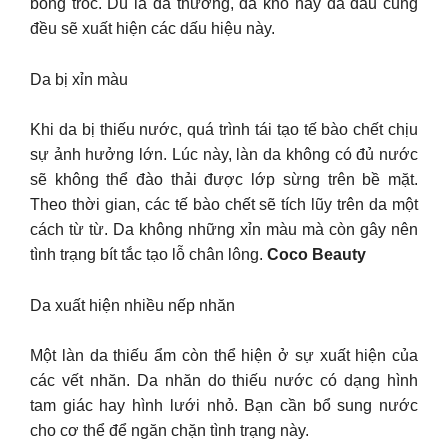
bong tróc. Dù là da thường, da khô hay da dầu cũng
đều sẽ xuất hiện các dấu hiệu này.
Da bị xỉn màu
Khi da bị thiếu nước, quá trình tái tạo tế bào chết chịu
sự ảnh hưởng lớn. Lúc này, làn da không có đủ nước
sẽ không thể đào thải được lớp sừng trên bề mặt.
Theo thời gian, các tế bào chết sẽ tích lũy trên da một
cách từ từ. Da không những xỉn màu mà còn gây nên
tình trạng bít tắc tạo lỗ chân lông.
Coco Beauty
Da xuất hiện nhiều nếp nhăn
Một làn da thiếu ẩm còn thể hiện ở sự xuất hiện của
các vết nhăn. Da nhăn do thiếu nước có dạng hình
tam giác hay hình lưới nhỏ. Bạn cần bổ sung nước
cho cơ thể để ngăn chặn tình trạng này.