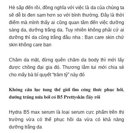
Hè sắp đến rồi, đồng nghĩa với việc là da của chúng ta
sẽ dễ bị đen sạm hơn so với bình thường. Đây là thời
điểm mà mình thấy ai cũng quan tâm đến việc dưỡng
sáng da, dưỡng trắng da. Tuy nhiên không phải cứ ai
dưỡng thì da cũng trắng đâu nha : Bạn care skin chứ
skin không care bạn
Chăm da mặt, đừng quên chăm da body thì mới lấy
được chồng đại gia đó. Thương lắm tui mới chia sẻ
cho mấy bà bí quyết “trăm tỷ” này đó
𝐊𝐡𝐨̂𝐧𝐠 𝐜𝐚̂̀𝐧 𝐥𝐮̣𝐜 𝐭𝐮𝐧𝐠 𝐭𝐡𝐞̂́ 𝐠𝐢𝐨̛́𝐢 𝐭𝐢̀𝐦 𝐜𝐨̂𝐧𝐠 𝐭𝐡𝐮̛́𝐜 𝐩𝐡𝐮̣𝐜 𝐡𝐨̂̀𝐢,
𝐝𝐮̛𝐨̛̃𝐧𝐠 𝐭𝐫𝐚̆́𝐧𝐠 𝐧𝐮̛̃𝐚 𝐛𝐨̛̉𝐢 𝐜𝐨́ 𝐁𝟓 𝐏𝐫𝐞𝐭𝐭𝐲𝐬𝐤𝐢𝐧 đ𝐚̂𝐲 𝐫𝐨̂̀𝐢
Hydra B5 max serum là loại serum cực phẩm trên thị
trường vừa có thể phục hồi da vừa có khả năng
dưỡng trắng da