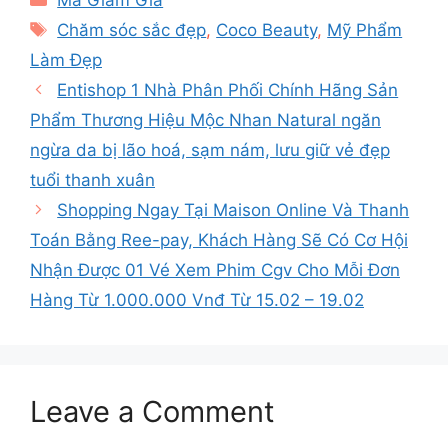
Tags
Chăm sóc sắc đẹp
,
Coco Beauty
,
Mỹ Phẩm
Làm Đẹp
Entishop 1 Nhà Phân Phối Chính Hãng Sản
Phẩm Thương Hiệu Mộc Nhan Natural ngăn
ngừa da bị lão hoá, sạm nám, lưu giữ vẻ đẹp
tuổi thanh xuân
Shopping Ngay Tại Maison Online Và Thanh
Toán Bằng Ree-pay, Khách Hàng Sẽ Có Cơ Hội
Nhận Được 01 Vé Xem Phim Cgv Cho Mỗi Đơn
Hàng Từ 1.000.000 Vnđ Từ 15.02 – 19.02
Leave a Comment