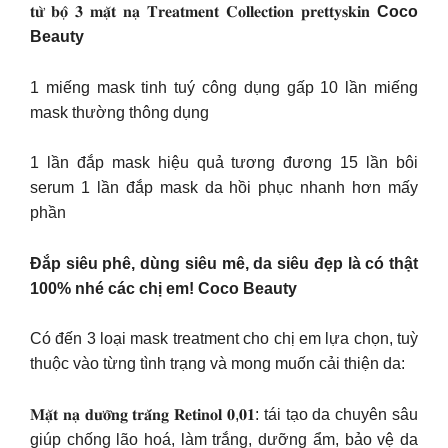
𝐭𝐮̛̀ 𝐛𝐨̣̂ 𝟑 𝐦𝐚̣̆𝐭 𝐧𝐚̣ 𝐓𝐫𝐞𝐚𝐭𝐦𝐞𝐧𝐭 𝐂𝐨𝐥𝐥𝐞𝐜𝐭𝐢𝐨𝐧 𝐩𝐫𝐞𝐭𝐭𝐲𝐬𝐤𝐢𝐧
Coco
Beauty
1 miếng mask tinh tuý công dụng gấp 10 lần miếng
mask thường thông dụng
1 lần đắp mask hiệu quả tương đương 15 lần bôi
serum 1 lần đắp mask da hồi phục nhanh hơn mấy
phần
Đắp siêu phê, dùng siêu mê, da siêu đẹp là có thật
100% nhé các chị em! Coco Beauty
Có đến 3 loại mask treatment cho chị em lựa chọn, tuỳ
thuộc vào từng tình trạng và mong muốn cải thiện da:
𝐌𝐚̣̆𝐭 𝐧𝐚̣ 𝐝𝐮̛𝐨̛̃𝐧𝐠 𝐭𝐫𝐚̆́𝐧𝐠 𝐑𝐞𝐭𝐢𝐧𝐨𝐥 𝟎,𝟎𝟏: tái tạo da chuyên sâu
giúp chống lão hoá, làm trắng, dưỡng ẩm, bảo vệ da