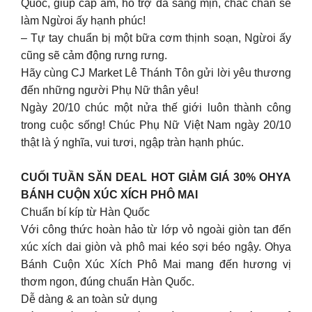
Quốc, giúp cấp ẩm, hỗ trợ da sáng mịn, chắc chắn sẽ
làm Ngừoi ấy hạnh phúc!
– Tự tay chuẩn bị một bữa cơm thịnh soạn, Ngừoi ấy
cũng sẽ cảm động rưng rưng.
Hãy cùng CJ Market Lê Thánh Tôn gửi lời yêu thương
đến những người Phụ Nữ thân yêu!
Ngày 20/10 chúc một nửa thế giới luôn thành công
trong cuộc sống! Chúc Phụ Nữ Việt Nam ngày 20/10
thật là ý nghĩa, vui tươi, ngập tràn hạnh phúc.
CUỐI TUẦN SĂN DEAL HOT GIẢM GIÁ 30% OHYA
BÁNH CUỘN XÚC XÍCH PHÔ MAI
Chuẩn bí kíp từ Hàn Quốc
Với công thức hoàn hảo từ lớp vỏ ngoài giòn tan đến
xúc xích dai giòn và phô mai kéo sợi béo ngậy. Ohya
Bánh Cuộn Xúc Xích Phô Mai mang đến hương vị
thơm ngon, đúng chuẩn Hàn Quốc.
Dễ dàng & an toàn sử dụng