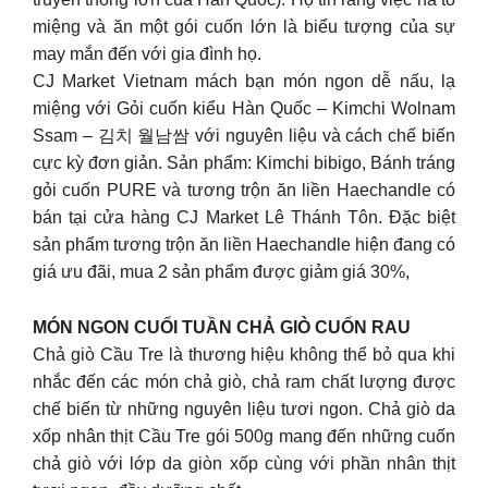
miệng và ăn một gói cuốn lớn là biểu tượng của sự
may mắn đến với gia đình họ.
CJ Market Vietnam mách bạn món ngon dễ nấu, lạ
miệng với Gỏi cuốn kiểu Hàn Quốc – Kimchi Wolnam
Ssam – 김치 월남쌈 với nguyên liệu và cách chế biến
cực kỳ đơn giản. Sản phẩm: Kimchi bibigo, Bánh tráng
gỏi cuốn PURE và tương trộn ăn liền Haechandle có
bán tại cửa hàng CJ Market Lê Thánh Tôn. Đặc biệt
sản phẩm tương trộn ăn liền Haechandle hiện đang có
giá ưu đãi, mua 2 sản phẩm được giảm giá 30%,
MÓN NGON CUỐI TUẦN CHẢ GIÒ CUỐN RAU
Chả giò Cầu Tre là thương hiệu không thể bỏ qua khi
nhắc đến các món chả giò, chả ram chất lượng được
chế biến từ những nguyên liệu tươi ngon. Chả giò da
xốp nhân thịt Cầu Tre gói 500g mang đến những cuốn
chả giò với lớp da giòn xốp cùng với phần nhân thịt