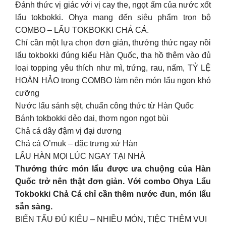
Đánh thức vị giác với vị cay the, ngọt ấm của nước xốt
lẩu tokbokki. Ohya mang đến siêu phẩm trọn bộ
COMBO – LẨU TOKBOKKI CHẢ CÁ.
Chỉ cần một lựa chọn đơn giản, thưởng thức ngay nồi
lẩu tokbokki đúng kiểu Hàn Quốc, tha hồ thêm vào đủ
loại topping yêu thích như mì, trứng, rau, nấm, TỶ LỆ
HOÀN HẢO trong COMBO làm nên món lẩu ngon khó
cưỡng
Nước lẩu sánh sệt, chuẩn công thức từ Hàn Quốc
Bánh tokbokki dẻo dai, thơm ngon ngọt bùi
Chả cá dây đậm vị đại dương
Chả cá O’muk – đặc trưng xứ Hàn
LẨU HÀN MỌI LÚC NGAY TẠI NHÀ
Thưởng thức món lẩu được ưa chuộng của Hàn
Quốc trở nên thật đơn giản. Với combo Ohya Lẩu
Tokbokki Chả Cá chỉ cần thêm nước đun, món lẩu
sẵn sàng.
BIẾN TẤU ĐỦ KIỂU – NHIỀU MÓN, TIỆC THÊM VUI