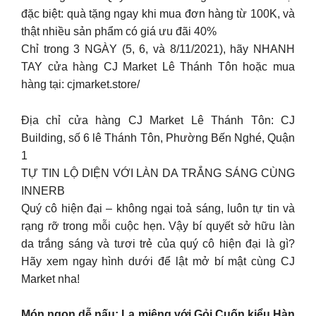
đặc biệt: quà tặng ngay khi mua đơn hàng từ 100K, và
thật nhiều sản phẩm có giá ưu đãi 40%
Chỉ trong 3 NGÀY (5, 6, và 8/11/2021), hãy NHANH
TAY cửa hàng CJ Market Lê Thánh Tôn hoặc mua
hàng tại: cjmarket.store/
Địa chỉ cửa hàng CJ Market Lê Thánh Tôn: CJ
Building, số 6 lê Thánh Tôn, Phường Bến Nghé, Quận
1
TỰ TIN LỘ DIỆN VỚI LÀN DA TRẮNG SÁNG CÙNG
INNERB
Quý cô hiện đại – không ngại toả sáng, luôn tự tin và
rạng rỡ trong mỗi cuộc hẹn. Vậy bí quyết sở hữu làn
da trắng sáng và tươi trẻ của quý cô hiện đại là gì?
Hãy xem ngay hình dưới để lật mở bí mật cùng CJ
Market nha!
Món ngon dễ nấu: Lạ miệng với Gỏi Cuốn kiểu Hàn