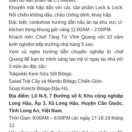
toàn bộ sản phẩm tại CJ Market.
Khuyến mãi hấp dẫn với các sản phẩm Lock & Lock:
Nồi chiên không dầu, chảo chống dính, khay hấp.
Đặc biệt, cookshow hướng dẫn nấu ăn tại khu vực U-
kitchen trong khung giờ vàng 11:00AM – 2:00PM.
Khách mời: Chef Tăng Từ Vĩnh Quang với 10 năm
kinh nghiệm bếp trưởng nhà hàng 5 sao.
Xem và nghe hướng dẫn chuyên nghiệp từ chef
Quang để bạn tự mình sáng tạo mỹ vị ngay tại nhà với
3 món ăn đặc sắc:
Tokpokki Kem Sữa Sốt Bibigo.
Salad Trái Cây và Mandu Bibigo Chiên Giòn.
Soup Kimchi Bibigo Đậu Hủ.
Địa điểm: Lô N-5, 7 Đường số 6, Khu công nghiệp
Long Hậu, Ấp 3, Xã Long Hậu, Huyện Cần Giuộc,
Tỉnh Long An, Việt Nam.
Thời Gian: 9:00AM – 6:00PM các ngày 17-18-19 tháng
12.