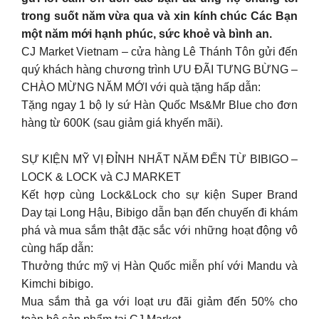
trong suốt năm vừa qua và xin kính chúc Các Bạn
một năm mới hạnh phúc, sức khoẻ và bình an.
CJ Market Vietnam – cửa hàng Lê Thánh Tôn gửi đến
quý khách hàng chương trình ƯU ĐÃI TƯNG BỪNG –
CHÀO MỪNG NĂM MỚI với quà tặng hấp dẫn:
Tặng ngay 1 bộ ly sứ Hàn Quốc Ms&Mr Blue cho đơn
hàng từ 600K (sau giảm giá khyến mãi).
SỰ KIỆN MỸ VỊ ĐỈNH NHẤT NĂM ĐẾN TỪ BIBIGO –
LOCK & LOCK và CJ MARKET
Kết hợp cùng Lock&Lock cho sự kiện Super Brand
Day tại Long Hậu, Bibigo dẫn bạn đến chuyến đi khám
phá và mua sắm thật đặc sắc với những hoạt động vô
cùng hấp dẫn:
Thưởng thức mỹ vị Hàn Quốc miễn phí với Mandu và
Kimchi bibigo.
Mua sắm thả ga với loạt ưu đãi giảm đến 50% cho