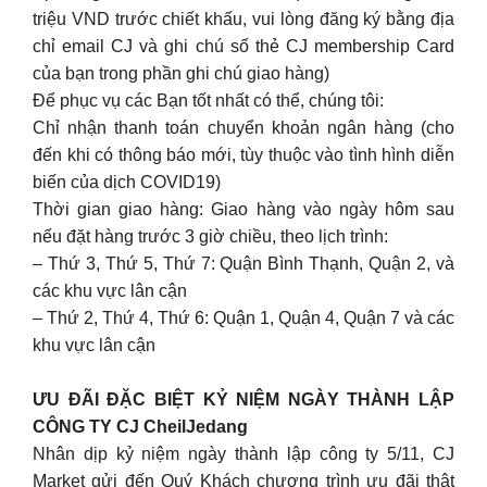
triệu VND trước chiết khấu, vui lòng đăng ký bằng địa
chỉ email CJ và ghi chú số thẻ CJ membership Card
của bạn trong phần ghi chú giao hàng)
Để phục vụ các Bạn tốt nhất có thể, chúng tôi:
Chỉ nhận thanh toán chuyển khoản ngân hàng (cho
đến khi có thông báo mới, tùy thuộc vào tình hình diễn
biến của dịch COVID19)
Thời gian giao hàng: Giao hàng vào ngày hôm sau
nếu đặt hàng trước 3 giờ chiều, theo lịch trình:
– Thứ 3, Thứ 5, Thứ 7: Quận Bình Thạnh, Quận 2, và
các khu vực lân cận
– Thứ 2, Thứ 4, Thứ 6: Quận 1, Quận 4, Quận 7 và các
khu vực lân cận
ƯU ĐÃI ĐẶC BIỆT KỶ NIỆM NGÀY THÀNH LẬP
CÔNG TY CJ CheilJedang
Nhân dịp kỷ niệm ngày thành lập công ty 5/11, CJ
Market gửi đến Quý Khách chương trình ưu đãi thật