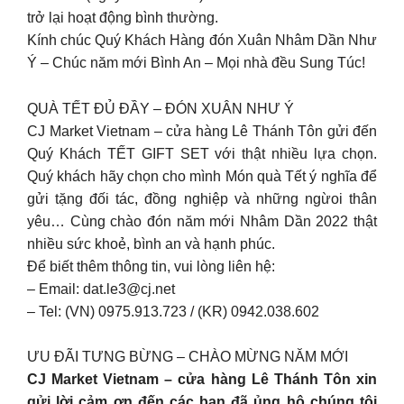
trở lại hoạt động bình thường.
Kính chúc Quý Khách Hàng đón Xuân Nhâm Dần Như
Ý – Chúc năm mới Bình An – Mọi nhà đều Sung Túc!
QUÀ TẾT ĐỦ ĐẦY – ĐÓN XUÂN NHƯ Ý
CJ Market Vietnam – cửa hàng Lê Thánh Tôn gửi đến
Quý Khách TẾT GIFT SET với thật nhiều lựa chọn.
Quý khách hãy chọn cho mình Món quà Tết ý nghĩa để
gửi tặng đối tác, đồng nghiệp và những ngừoi thân
yêu… Cùng chào đón năm mới Nhâm Dần 2022 thật
nhiều sức khoẻ, bình an và hạnh phúc.
Để biết thêm thông tin, vui lòng liên hệ:
– Email:
dat.le3@cj.net
– Tel: (VN) 0975.913.723 / (KR) 0942.038.602
ƯU ĐÃI TƯNG BỪNG – CHÀO MỪNG NĂM MỚI
CJ Market Vietnam – cửa hàng Lê Thánh Tôn xin
gửi lời cảm ơn đến các bạn đã ủng hộ chúng tôi