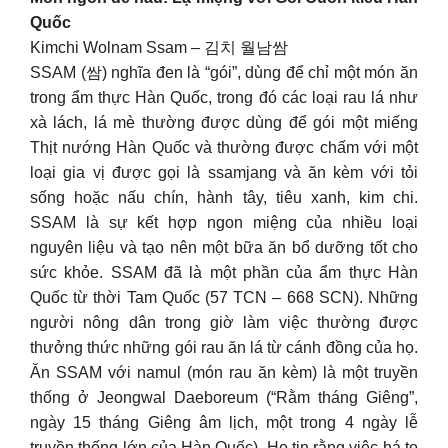
Quốc
Kimchi Wolnam Ssam – 김치 월남쌈
SSAM (쌈) nghĩa đen là “gói”, dùng để chỉ một món ăn
trong ẩm thực Hàn Quốc, trong đó các loại rau lá như
xà lách, lá mè thường được dùng để gói một miếng
Thịt nướng Hàn Quốc và thường được chấm với một
loại gia vị được gọi là ssamjang và ăn kèm với tỏi
sống hoặc nấu chín, hành tây, tiêu xanh, kim chi.
SSAM là sự kết hợp ngon miệng của nhiều loại
nguyên liệu và tạo nên một bữa ăn bổ dưỡng tốt cho
sức khỏe. SSAM đã là một phần của ẩm thực Hàn
Quốc từ thời Tam Quốc (57 TCN – 668 SCN). Những
người nông dân trong giờ làm việc thường được
thưởng thức những gói rau ăn lá từ cánh đồng của họ.
Ăn SSAM với namul (món rau ăn kèm) là một truyền
thống ở Jeongwal Daeboreum (“Rằm tháng Giêng”,
ngày 15 tháng Giêng âm lịch, một trong 4 ngày lễ
truyền thống lớn của Hàn Quốc). Họ tin rằng việc há to