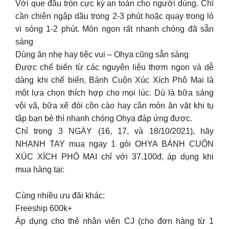
Với que đầu tròn cực kỳ an toàn cho người dùng. Chỉ
cần chiên ngập dầu trong 2-3 phút hoặc quay trong lò
vi sóng 1-2 phút. Món ngon rất nhanh chóng đã sẵn
sàng
Dùng ăn nhẹ hay tiệc vui – Ohya cũng sẵn sàng
Được chế biến từ các nguyên liệu thơm ngon và dễ
dàng khi chế biến, Bánh Cuộn Xúc Xích Phô Mai là
một lựa chọn thích hợp cho mọi lúc. Dù là bữa sáng
vội vã, bữa xế đói cồn cào hay cần món ăn vặt khi tụ
tập bạn bè thì nhanh chóng Ohya đáp ứng được.
Chỉ trong 3 NGÀY (16, 17, và 18/10/2021), hãy
NHANH TAY mua ngay 1 gói OHYA BÁNH CUỘN
XÚC XÍCH PHÔ MAI chỉ với 37.100đ, áp dụng khi
mua hàng tại:
Cùng nhiều ưu đãi khác:
Freeship 600k+
Áp dụng cho thẻ nhân viên CJ (cho đơn hàng từ 1