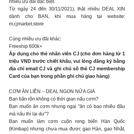
nhiều ưu đãi đặc biệt.
Từ ngày 24 đến 30/11/2021), thật nhiều DEAL XỊN
dành cho BẠN, khi mua hàng tại website:
m.cjmarket.store
Cùng nhiều ưu đãi khác:
Freeship 600k+
Áp dụng cho thẻ nhân viên CJ (cho đơn hàng từ 1
triệu VND trước chiết khấu, vui lòng đăng ký bằng
địa chỉ email CJ và ghi chú số thẻ CJ membership
Card của bạn trong phần ghi chú giao hàng)
CƠM ĂN LIỀN – DEAL NGON NỬA GIÁ
Bạn bận rộn không có thời gian nấu cơm?
Bạn muốn ăn cơm nhưng ngại “ăn có bao nhiêu đâu
mà nấu thì lại dư”?
Bạn muốn làm cơm cuộn rong biển Hàn Quốc
(Kimbap) nhưng chưa mua được gạo Hàn, gạo Nhật,