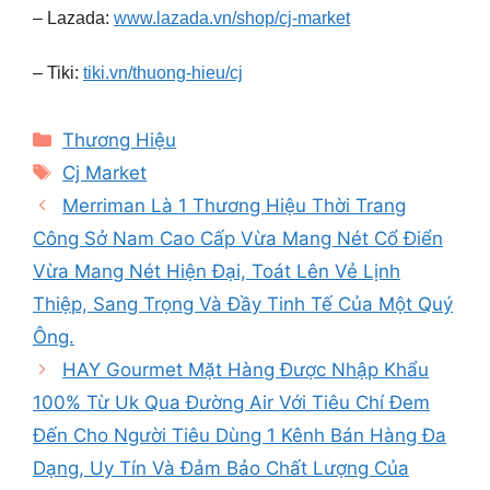
– Lazada:
www.lazada.vn/shop/cj-market
– Tiki:
tiki.vn/thuong-hieu/cj
Categories
Thương Hiệu
Tags
Cj Market
Merriman Là 1 Thương Hiệu Thời Trang
Công Sở Nam Cao Cấp Vừa Mang Nét Cổ Điển
Vừa Mang Nét Hiện Đại, Toát Lên Vẻ Lịnh
Thiệp, Sang Trọng Và Đầy Tinh Tế Của Một Quý
Ông.
HAY Gourmet Mặt Hàng Được Nhập Khẩu
100% Từ Uk Qua Đường Air Với Tiêu Chí Đem
Đến Cho Người Tiêu Dùng 1 Kênh Bán Hàng Đa
Dạng, Uy Tín Và Đảm Bảo Chất Lượng Của