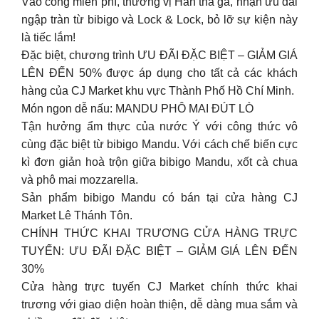
Vào cổng miễn phí, thưởng vị Hàn thả ga, nhận ưu đãi
ngập tràn từ bibigo và Lock & Lock, bỏ lỡ sự kiện này
là tiếc lắm!
Đặc biệt, chương trình ƯU ĐÃI ĐẶC BIỆT – GIẢM GIÁ
LÊN ĐẾN 50% được áp dụng cho tất cả các khách
hàng của CJ Market khu vực Thành Phố Hồ Chí Minh.
Món ngon dễ nấu: MANDU PHÔ MAI ĐÚT LÒ
Tận hưởng ẩm thực của nước Ý với công thức vô
cùng đặc biệt từ bibigo Mandu. Với cách chế biến cực
kì đơn giản hoà trộn giữa bibigo Mandu, xốt cà chua
và phô mai mozzarella.
Sản phẩm bibigo Mandu có bán tại cửa hàng CJ
Market Lê Thánh Tôn.
CHÍNH THỨC KHAI TRƯƠNG CỬA HÀNG TRỰC
TUYẾN: ƯU ĐÃI ĐẶC BIỆT – GIẢM GIÁ LÊN ĐẾN
30%
Cửa hàng trực tuyến CJ Market chính thức khai
trương với giao diện hoàn thiện, dễ dàng mua sắm và