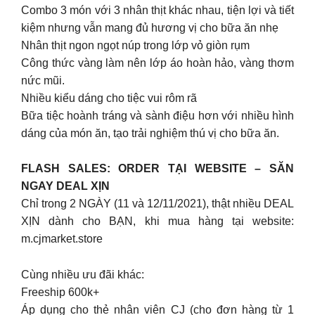
Combo 3 món với 3 nhân thịt khác nhau, tiện lợi và tiết
kiệm nhưng vẫn mang đủ hương vị cho bữa ăn nhẹ
Nhân thịt ngon ngọt núp trong lớp vỏ giòn rụm
Công thức vàng làm nên lớp áo hoàn hảo, vàng thơm
nức mũi.
Nhiều kiểu dáng cho tiệc vui rôm rã
Bữa tiệc hoành tráng và sành điệu hơn với nhiều hình
dáng của món ăn, tạo trải nghiệm thú vị cho bữa ăn.
FLASH SALES: ORDER TẠI WEBSITE – SĂN
NGAY DEAL XỊN
Chỉ trong 2 NGÀY (11 và 12/11/2021), thật nhiều DEAL
XỊN dành cho BẠN, khi mua hàng tại website:
m.cjmarket.store
Cùng nhiều ưu đãi khác:
Freeship 600k+
Áp dụng cho thẻ nhân viên CJ (cho đơn hàng từ 1