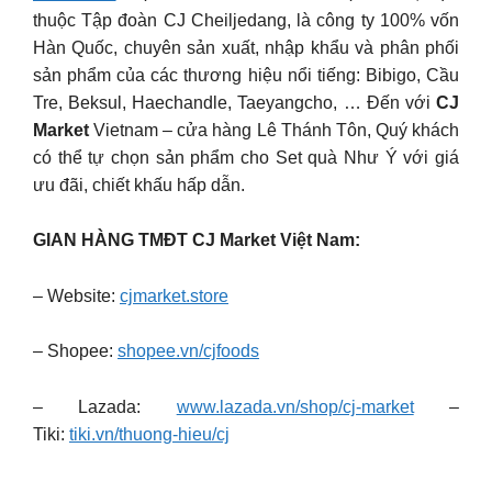
thuộc Tập đoàn CJ Cheiljedang, là công ty 100% vốn
Hàn Quốc, chuyên sản xuất, nhập khẩu và phân phối
sản phẩm của các thương hiệu nổi tiếng: Bibigo, Cầu
Tre, Beksul, Haechandle, Taeyangcho, … Đến với
CJ
Market
Vietnam – cửa hàng Lê Thánh Tôn, Quý khách
có thể tự chọn sản phẩm cho Set quà Như Ý với giá
ưu đãi, chiết khấu hấp dẫn.
GIAN HÀNG TMĐT CJ Market Việt Nam:
– Website:
cjmarket.store
– Shopee:
shopee.vn/cjfoods
– Lazada:
www.lazada.vn/shop/cj-market
–
Tiki:
tiki.vn/thuong-hieu/cj