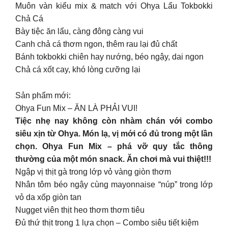
Muôn vàn kiểu mix & match với Ohya Lẩu Tokbokki
Chả Cá
Bày tiệc ăn lẩu, càng đông càng vui
Canh chả cá thơm ngon, thêm rau lại đủ chất
Bánh tokbokki chiên hay nướng, béo ngậy, dai ngon
Chả cá xốt cay, khó lòng cưỡng lại
Sản phẩm mới:
Ohya Fun Mix – ĂN LÀ PHẢI VUI!
Tiệc nhẹ nay không còn nhàm chán với combo
siêu xịn từ Ohya. Món lạ, vị mới có đủ trong một lần
chọn. Ohya Fun Mix – phá vỡ quy tắc thông
thường của một món snack. Ăn chơi mà vui thiệt!!!
Ngập vị thịt gà trong lớp vỏ vàng giòn thơm
Nhân tôm béo ngậy cùng mayonnaise “núp” trong lớp
vỏ da xốp giòn tan
Nugget viên thịt heo thơm thơm tiêu
Đủ thứ thịt trong 1 lựa chọn – Combo siêu tiết kiệm