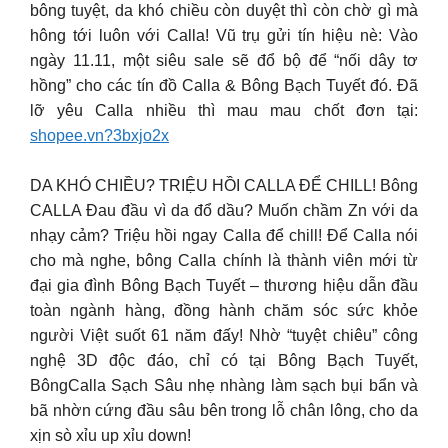
bông tuyệt, da khó chiều còn duyệt thì còn chờ gì mà
hông tới luôn với Calla! Vũ trụ gửi tín hiệu nè: Vào
ngày 11.11, một siêu sale sẽ đổ bộ để “nối dây tơ
hồng” cho các tín đồ Calla & Bông Bạch Tuyết đó. Đã
lỡ yêu Calla nhiều thì mau mau chốt đơn tại:
shopee.vn?3bxjo2x
DA KHÓ CHIỀU? TRIỆU HỒI CALLA ĐỂ CHILL! Bông
CALLA Đau đầu vì da đổ dầu? Muốn chầm Zn với da
nhạy cảm? Triệu hồi ngay Calla để chill! Để Calla nói
cho mà nghe, bông Calla chính là thành viên mới từ
đại gia đình Bông Bạch Tuyết – thương hiệu dẫn đầu
toàn ngành hàng, đồng hành chăm sóc sức khỏe
người Việt suốt 61 năm đấy! Nhờ “tuyệt chiêu” công
nghệ 3D độc đáo, chỉ có tại Bông Bạch Tuyết,
BôngCalla Sạch Sâu nhẹ nhàng làm sạch bụi bẩn và
bã nhờn cứng đầu sâu bên trong lỗ chân lông, cho da
xịn sò xỉu up xỉu down!