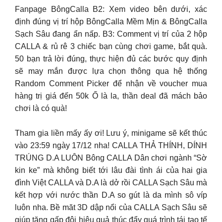
Fanpage BôngCalla B2: Xem video bên dưới, xác
định đúng vị trí hộp BôngCalla Mềm Mịn & BôngCalla
Sạch Sâu đang ẩn nấp. B3: Comment vị trí của 2 hộp
CALLA & rủ rê 3 chiếc bạn cùng chơi game, bắt quà.
50 bạn trả lời đúng, thực hiện đủ các bước quy định
sẽ may mắn được lựa chọn thông qua hệ thống
Random Comment Picker để nhận về voucher mua
hàng trị giá đến 50k Ố là la, thần deal đã mách bảo
chơi là có quà!
Tham gia liền mấy ấy ơi! Lưu ý, minigame sẽ kết thúc
vào 23:59 ngày 17/12 nha! CALLA THẢ THÍNH, DÍNH
TRÚNG D.A LUÔN Bông CALLA Dân chơi ngành “Sờ
kin ke” mà không biết tới lâu đài tình ái của hai gia
đình Việt CALLA và D.A là dở rồi CALLA Sạch Sâu mà
kết hợp với nước thần D.A so gút là da mình sô víp
luôn nha. Bề măt 3D dập nổi của CALLA Sạch Sâu sẽ
giúp tăng gấp đôi hiệu quả thúc đẩy quá trình tái tạo tế