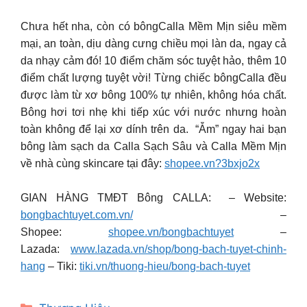
Chưa hết nha, còn có bôngCalla Mềm Mịn siêu mềm
mại, an toàn, dịu dàng cưng chiều mọi làn da, ngay cả
da nhạy cảm đó! 10 điểm chăm sóc tuyệt hảo, thêm 10
điểm chất lượng tuyệt vời! Từng chiếc bôngCalla đều
được làm từ xơ bông 100% tự nhiên, không hóa chất.
Bông hơi tơi nhẹ khi tiếp xúc với nước nhưng hoàn
toàn không để lại xơ dính trên da. ️ “Ẵm” ngay hai bạn
bông làm sạch da Calla Sạch Sâu và Calla Mềm Mịn
về nhà cùng skincare tại đây:
shopee.vn?3bxjo2x
GIAN HÀNG TMĐT Bông CALLA: – Website:
bongbachtuyet.com.vn/
–
Shopee:
shopee.vn/bongbachtuyet
–
Lazada:
www.lazada.vn/shop/bong-bach-tuyet-chinh-
hang
– Tiki:
tiki.vn/thuong-hieu/bong-bach-tuyet
Categories