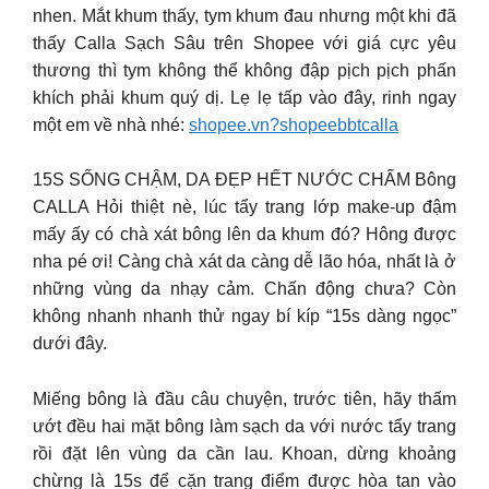
nhen. Mắt khum thấy, tym khum đau nhưng một khi đã
thấy Calla Sạch Sâu trên Shopee với giá cực yêu
thương thì tym không thể không đập pịch pịch phấn
khích phải khum quý dị. Lẹ lẹ tấp vào đây, rinh ngay
một em về nhà nhé:
shopee.vn?shopeebbtcalla
15S SỐNG CHẬM, DA ĐẸP HẾT NƯỚC CHẤM Bông
CALLA Hỏi thiệt nè, lúc tẩy trang lớp make-up đậm
mấy ấy có chà xát bông lên da khum đó? Hông được
nha pé ơi! Càng chà xát da càng dễ lão hóa, nhất là ở
những vùng da nhạy cảm. Chấn động chưa? Còn
không nhanh nhanh thử ngay bí kíp “15s dàng ngọc”
dưới đây.
Miếng bông là đầu câu chuyện, trước tiên, hãy thấm
ướt đều hai mặt bông làm sạch da với nước tẩy trang
rồi đặt lên vùng da cần lau. Khoan, dừng khoảng
chừng là 15s để cặn trang điểm được hòa tan vào