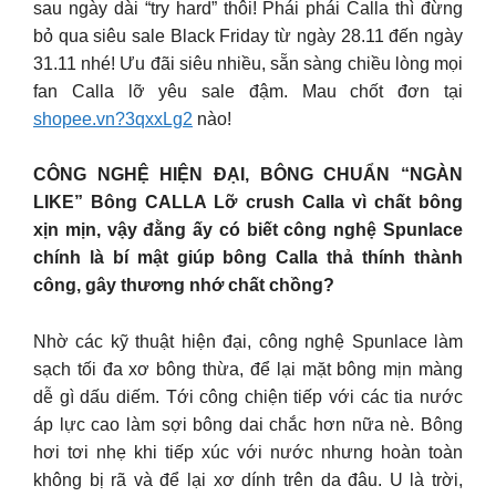
sau ngày dài “try hard” thôi! Phái phái Calla thì đừng
bỏ qua siêu sale Black Friday từ ngày 28.11 đến ngày
31.11 nhé! Ưu đãi siêu nhiều, sẵn sàng chiều lòng mọi
fan Calla lỡ yêu sale đậm. Mau chốt đơn tại
shopee.vn?3qxxLg2
nào!
CÔNG NGHỆ HIỆN ĐẠI, BÔNG CHUẨN “NGÀN
LIKE” Bông CALLA Lỡ crush Calla vì chất bông
xịn mịn, vậy đằng ấy có biết công nghệ Spunlace
chính là bí mật giúp bông Calla thả thính thành
công, gây thương nhớ chất chồng?
Nhờ các kỹ thuật hiện đại, công nghệ Spunlace làm
sạch tối đa xơ bông thừa, để lại mặt bông mịn màng
dễ gì dấu diếm. Tới công chiện tiếp với các tia nước
áp lực cao làm sợi bông dai chắc hơn nữa nè. Bông
hơi tơi nhẹ khi tiếp xúc với nước nhưng hoàn toàn
không bị rã và để lại xơ dính trên da đâu. U là trời,