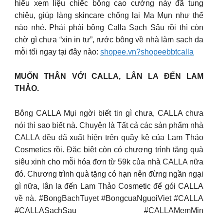
hiểu xem liệu chiếc bông cao cường này đã tung
chiêu, giúp làng skincare chống lại Ma Mụn như thế
nào nhé. Phái phái bông Calla Sạch Sâu rồi thì còn
chờ gì chưa “xin in tư”, rước bông về nhà làm sạch da
mỗi tối ngay tại đây nào:
shopee.vn?shopeebbtcalla
MUỐN THÂN VỚI CALLA, LÂN LA ĐẾN LAM
THẢO.
Bông CALLA Mụi ngời biết tin gì chưa, CALLA chưa
nói thì sao biết nà. Chuyện là Tất cả các sản phẩm nhà
CALLA đều đã xuất hiện trên quầy kệ của Lam Thảo
Cosmetics rồi. Đặc biệt còn có chương trình tặng quà
siêu xinh cho mỗi hóa đơn từ 59k của nhà CALLA nữa
đó. Chương trình quà tặng có hạn nên đừng ngần ngại
gì nữa, lân la đến Lam Thảo Cosmetic để gói CALLA
về nà. #BongBachTuyet #BongcuaNguoiViet #CALLA
#CALLASachSau #CALLAMemMin