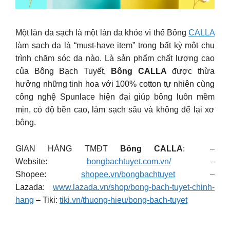
Một làn da sạch là một làn da khỏe vì thế Bông
CALLA
làm sạch da là “must-have item” trong bất kỳ một chu
trình chăm sóc da nào. Là sản phẩm chất lượng cao
của Bông Bạch Tuyết,
Bông CALLA
được thừa
hưởng những tinh hoa với 100% cotton tự nhiên cùng
công nghệ Spunlace hiện đại giúp bông luôn mềm
mịn, có độ bền cao, làm sạch sâu và không để lại xơ
bông.
GIAN HÀNG TMĐT
Bông CALLA
: –
Website:
bongbachtuyet.com.vn/
–
Shopee:
shopee.vn/bongbachtuyet
–
Lazada:
www.lazada.vn/shop/bong-bach-tuyet-chinh-
hang
– Tiki:
tiki.vn/thuong-hieu/bong-bach-tuyet