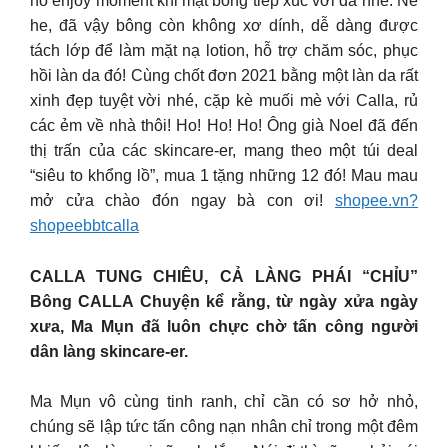
hồ enjoy moment khi mặt bông tiếp xúc với da nhé. Nè
he, đã vậy bông còn không xơ dính, dễ dàng được
tách lớp để làm mặt nạ lotion, hỗ trợ chăm sóc, phục
hồi làn da đó! Cùng chốt đơn 2021 bằng một làn da rất
xinh đẹp tuyệt vời nhé, cặp kè muối mè với Calla, rủ
các ẻm về nhà thôi! Ho! Ho! Ho! Ông già Noel đã đến
thị trấn của các skincare-er, mang theo một túi deal
“siêu to khổng lồ”, mua 1 tặng những 12 đó! Mau mau
mở cửa chào đón ngay bà con ơi!
shopee.vn?
shopeebbtcalla
CALLA TUNG CHIÊU, CẢ LÀNG PHÁI “CHỈU”
Bông CALLA Chuyện kể rằng, từ ngày xửa ngày
xưa, Ma Mụn đã luôn chực chờ tấn công người
dân làng skincare-er.
Ma Mụn vô cùng tinh ranh, chỉ cần có sơ hở nhỏ,
chúng sẽ lập tức tấn công nạn nhân chỉ trong một đêm