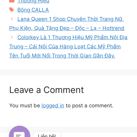
Thương Hiệu
Tags
Bông CALLA
Lana Queen 1 Shop Chuyên Thời Trang Nữ,
Phụ Kiện, Quà Tặng Đẹp – Độc – Lạ – Hottrend
Colorkey Là 1 Thương Hiệu Mỹ Phẩm Nội Địa
Trung – Cái Nôi Của Hàng Loạt Các Mỹ Phẩm
Tên Tuổi Mới Nổi Trong Thời Gian Gần Đây.
Leave a Comment
You must be
logged in
to post a comment.
Liên hệ!