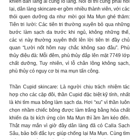
khiến dân làng ai cũng lo lắng. Nói đi thì cũng phải nói
lại, dân làng skincare-er gồm nhiều thành viên, với các
thói quen dưỡng da như mời gọi Ma Mụn ghé thăm:
Tiên tri lười: Các tiên tri thường xuyên bỏ qua những
bước làm sạch da trước khi ngủ, không những thế,
các vị này thường xuyên thốt lên lời tiên tri đầy chủ
quan “Lười nốt hôm nay chắc không sao đâu”. Phù
thủy điệu đà: Mỗi đêm, phù thủy đắp lên mặt 7749 lớp
chất dưỡng, Tuy nhiên, vì lỗ chân lông không sạch,
phù thủy có nguy cơ bị ma mụn tấn công.
Thần Cupid skincare: Là người chịu trách nhiệm tác
hợp cho các cặp đôi, thần Cupid đặc biệt kỹ tính, nhất
là khi tìm mua bông làm sạch da. Hơi “xu” vì thần luôn
chọn nhầm chiếc bông được làm trắng bằng hóa chất
khiến da bị kích ứng còn Ma Mụn thì ầm ầm kéo đến.
Thật may mắn vì giờ đây dân làng đã có Calla Sạch
Sâu, bảo bối đắc lực giúp chống lại Ma Mụn. Cùng tìm