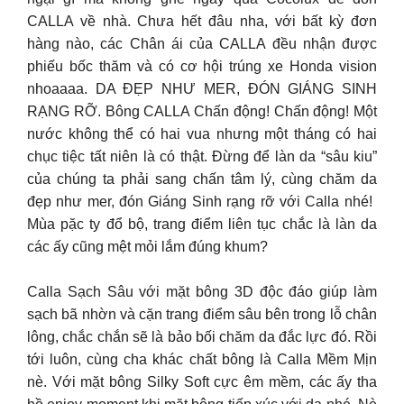
CALLA về nhà. Chưa hết đâu nha, với bất kỳ đơn
hàng nào, các Chân ái của CALLA đều nhận được
phiếu bốc thăm và có cơ hội trúng xe Honda vision
nhoaaaa. DA ĐẸP NHƯ MER, ĐÓN GIÁNG SINH
RẠNG RỠ. Bông CALLA Chấn động! Chấn động! Một
nước không thể có hai vua nhưng một tháng có hai
chục tiệc tất niên là có thật. Đừng để làn da “sâu kiu”
của chúng ta phải sang chấn tâm lý, cùng chăm da
đẹp như mer, đón Giáng Sinh rạng rỡ với Calla nhé! ️
Mùa pặc ty đổ bộ, trang điểm liên tục chắc là làn da
các ấy cũng mệt mỏi lắm đúng khum?
Calla Sạch Sâu với mặt bông 3D độc đáo giúp làm
sạch bã nhờn và cặn trang điểm sâu bên trong lỗ chân
lông, chắc chắn sẽ là bảo bối chăm da đắc lực đó. Rồi
tới luôn, cùng cha khác chất bông là Calla Mềm Mịn
nè. Với mặt bông Silky Soft cực êm mềm, các ấy tha