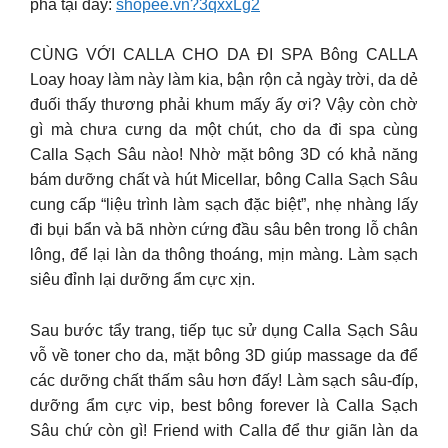
phá tại đây:
shopee.vn?3qxxLg2
CÙNG VỚI CALLA CHO DA ĐI SPA Bông CALLA
Loay hoay làm này làm kia, bận rộn cả ngày trời, da dẻ
đuối thấy thương phải khum mấy ấy ơi? Vậy còn chờ
gì mà chưa cưng da một chút, cho da đi spa cùng
Calla Sạch Sâu nào! Nhờ mặt bông 3D có khả năng
bám dưỡng chất và hút Micellar, bông Calla Sạch Sâu
cung cấp “liệu trình làm sạch đặc biệt”, nhẹ nhàng lấy
đi bụi bẩn và bã nhờn cứng đầu sâu bên trong lỗ chân
lông, để lại làn da thông thoáng, mịn màng. Làm sạch
siêu đỉnh lại dưỡng ẩm cực xịn.
Sau bước tẩy trang, tiếp tục sử dụng Calla Sạch Sâu
vỗ về toner cho da, mặt bông 3D giúp massage da để
các dưỡng chất thấm sâu hơn đấy! Làm sạch sâu-đíp,
dưỡng ẩm cực vip, best bông forever là Calla Sạch
Sâu chứ còn gì! Friend with Calla để thư giãn làn da