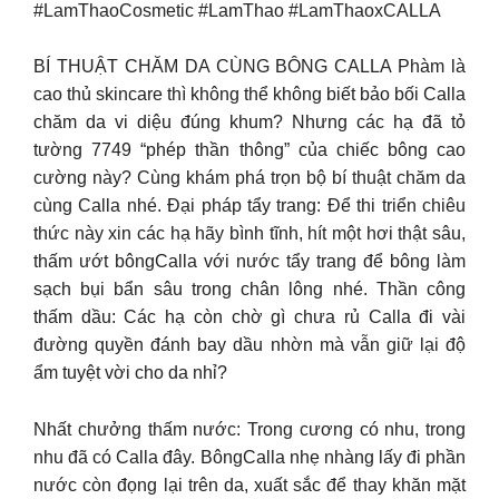
#LamThaoCosmetic #LamThao #LamThaoxCALLA
BÍ THUẬT CHĂM DA CÙNG BÔNG CALLA Phàm là
cao thủ skincare thì không thể không biết bảo bối Calla
chăm da vi diệu đúng khum? Nhưng các hạ đã tỏ
tường 7749 “phép thần thông” của chiếc bông cao
cường này? Cùng khám phá trọn bộ bí thuật chăm da
cùng Calla nhé. Đại pháp tẩy trang: Để thi triển chiêu
thức này xin các hạ hãy bình tĩnh, hít một hơi thật sâu,
thấm ướt bôngCalla với nước tẩy trang để bông làm
sạch bụi bẩn sâu trong chân lông nhé. Thần công
thấm dầu: Các hạ còn chờ gì chưa rủ Calla đi vài
đường quyền đánh bay dầu nhờn mà vẫn giữ lại độ
ẩm tuyệt vời cho da nhỉ?
Nhất chưởng thấm nước: Trong cương có nhu, trong
nhu đã có Calla đây. BôngCalla nhẹ nhàng lấy đi phần
nước còn đọng lại trên da, xuất sắc để thay khăn mặt