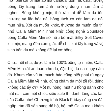
mới biết cái bí mật ảo ma canada luôn nè: Chất lượng
bông tẩy trang làm ảnh hưởng dung nhan lắm à
nghen. Bông không mịn, thô ráp thì dễ làm da tổn
thương và lão hóa nè, bông tách xơ còn làm da nổi
mụn nữa. Xót da muốn khóc, thương da muốn xỉu thì
nhớ Calla Mềm Mịn nha! Nhờ công nghệ Spunlace
bông Calla Mềm Mịn sở hữu bề mặt Silky Soft Cover
xịn mịn, mang đến cảm giác dễ chịu khi tẩy trang và vệ
sinh trên da mà không để lại xơ bông.
Chưa hết nha, được làm từ 100% bông tự nhiên, Calla
Mềm Mịn rất an toàn cho da, đặc biệt là da nhạy cảm
đó. Khum cần vũ trụ mách bảo cũng biết phải rủ ngay
Calla Mềm Mịn về nhà, cùng chăm da mỗi tối rồi, đúng
không các ấy ơi? Một nụ hồng, một nụ hồng dành cho
mắt nai, còn một chiếc siêu sale thì dành tặng các fan
của Calla nhé! Chương trình Black Friday cùng ưu đãi
ngập tràn đã sẵn sàng đổ bộ, hội mê Calla mau khám