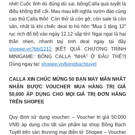
nhé! Cuộc tình dù đúng dù sai, bôngCalla quá tuyệt là
điều không thể cãi. Mau mau kết nghĩa vườn đào cùng
cao thủ Calla thôi! ️ Còn thở là còn gỡ, còn sale là còn
săn, nhất là khi chiếc deal to hú hồn “Mua 1 tặng 12”
rục rịch đổ bộ vào ngày 12.12 sắp tới! Ngại ngại là hại
thân nhen, nhanh tay rinh deal ngay tại đây
shopee.vn?bbt1212
[KẾT QUẢ CHƯƠNG TRÌNH
MINIGAME: BÔNG CALLA “NHÀ” Ở ĐÂU THẾ?]
Dùng ngay tại:
shopee.vn/bongbachtuyet
CALLA XIN CHÚC MỪNG 50 BẠN MAY MẮN NHẤT
NHẬN ĐƯỢC VOUCHER MUA HÀNG TRỊ GIÁ
50,000 ÁP DỤNG CHO MỌI GIÁ TRỊ ĐƠN HÀNG
TRÊN SHOPEE
Quy định sử dụng voucher: – Voucher trị giá 50.000
VNĐ áp dụng cho tất sản phẩm tại shop Bông Bạch
Tuyết trên sàn thương mại điện tử Shopee – Voucher