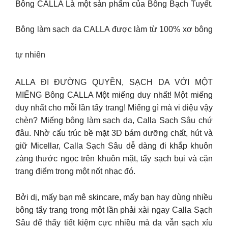
Bông CALLA Là một sản phẩm của Bông Bạch Tuyết.
Bông làm sạch da CALLA được làm từ 100% xơ bông
tự nhiên
ALLA ĐI ĐƯỜNG QUYỀN, SẠCH DA VỚI MỘT
MIẾNG Bông CALLA Một miếng duy nhất! Một miếng
duy nhất cho mỗi lần tẩy trang! Miếng gì mà vi diệu vậy
chèn? Miếng bông làm sạch da, Calla Sạch Sâu chứ
đâu. Nhờ cấu trúc bề mặt 3D bám dưỡng chất, hút và
giữ Micellar, Calla Sạch Sâu dễ dàng đi khắp khuôn
zàng thước ngọc trên khuôn mặt, tẩy sạch bụi và cặn
trang điểm trong một nốt nhạc đó.
Bởi dị, mấy bạn mê skincare, mấy bạn hay dùng nhiều
bông tẩy trang trong một lần phải xài ngay Calla Sạch
Sâu để thấy tiết kiệm cực nhiều mà da vẫn sạch xỉu