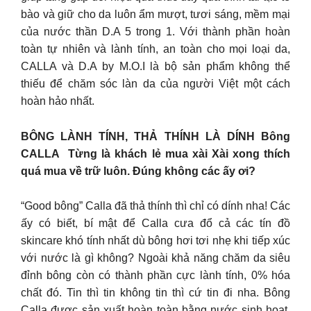
bào và giữ cho da luôn ẩm mượt, tươi sáng, mềm mại
của nước thần D.A 5 trong 1. Với thành phần hoàn
toàn tự nhiên và lành tính, an toàn cho mọi loại da,
CALLA và D.A by M.O.I là bộ sản phẩm không thể
thiếu để chăm sóc làn da của người Việt một cách
hoàn hảo nhất.
BÔNG LÀNH TÍNH, THẢ THÍNH LÀ DÍNH Bông
CALLA Từng là khách lẻ mua xài Xài xong thích
quá mua về trữ luôn. Đúng không các ấy ơi?
“Good bông” Calla đã thả thính thì chỉ có dính nha! Các
ấy có biết, bí mật để Calla cưa đổ cả các tín đồ
skincare khó tính nhất dù bông hơi tơi nhẹ khi tiếp xúc
với nước là gì không? Ngoài khả năng chăm da siêu
đỉnh bông còn có thành phần cực lành tính, 0% hóa
chất đó. Tin thì tin không tin thì cứ tin đi nha. Bông
Calla được sản xuất hoàn toàn bằng nước sinh hoạt.