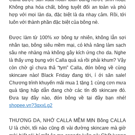
Không pha hóa chất, bông tuyệt đối an toàn và phù
hợp với mọi làn da, đặc biệt là da nhạy cảm. Rồi, tới
luôn với thành phần đặc biệt của bông nè.
Được làm từ 100% xơ bông tự nhiên, không lẫn sợi
nhân tạo, bông siêu mềm mại, có khả năng làm sạch
sâu nhẹ nhàng mà không gây kích ứng cho da. Nghe
là thấy ưng bụng với Calla quá xá rồi phải khum? Vậy
còn chờ gì chưa thả “tym” Calla, đón bông về cùng
skincare nào! Black Friday đang tới, í ới săn sale!
Chương trình khuyến mãi mua 1 tặng 1 cùng cơn mưa
quà tặng hấp dẫn đang chờ các tín đồ skincare đó.
Đưa tay đây nào, đón bông về tại đây bạn nhé!
shopee.vn?3qxxLg2
THƯƠNG DA, NHỚ CALLA MỀM MỊN Bông CALLA
U là chời, tối nào cũng đi vài đường skincare mà giờ