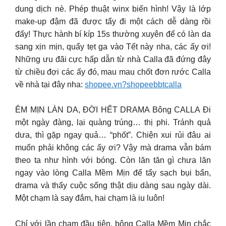
dung dịch nè. Phép thuật winx biến hình! Vậy là lớp
make-up đậm đã được tẩy đi một cách dễ dàng rồi
đấy! Thực hành bí kíp 15s thường xuyên để có làn da
sang xịn mịn, quẩy tẹt ga vào Tết này nha, các ấy ơi!
Những ưu đãi cực hấp dẫn từ nhà Calla đã đứng đây
từ chiều đợi các ấy đó, mau mau chốt đơn rước Calla
về nhà tại đây nha:
shopee.vn?shopeebbtcalla
ÊM MỊN LÀN DA, ĐỜI HẾT DRAMA Bông CALLA Đi
một ngày đàng, lại quàng trúng… thị phi. Tránh quả
dưa, thì gặp ngay quả… “phốt”. Chiện xui rủi đâu ai
muốn phải không các ấy ơi? Vậy mà drama vẫn bám
theo ta như hình với bóng. Còn lăn tăn gì chưa lăn
ngay vào lòng Calla Mềm Mịn để tẩy sạch bụi bẩn,
drama và thấy cuộc sống thật dịu dàng sau ngày dài.
Một chạm là say đắm, hai chạm là iu luôn!
Chỉ với lần chạm đầu tiên, bông Calla Mềm Mịn chắc