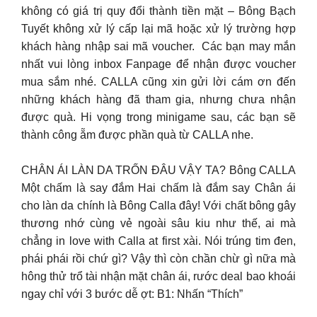
không có giá trị quy đổi thành tiền mặt – Bông Bạch
Tuyết không xử lý cấp lại mã hoặc xử lý trường hợp
khách hàng nhập sai mã voucher. ️ Các bạn may mắn
nhất vui lòng inbox Fanpage để nhận được voucher
mua sắm nhé. CALLA cũng xin gửi lời cám ơn đến
những khách hàng đã tham gia, nhưng chưa nhận
được quà. Hi vọng trong minigame sau, các bạn sẽ
thành công ẵm được phần quà từ CALLA nhe.
CHÂN ÁI LÀN DA TRỐN ĐÂU VẬY TA? Bông CALLA
Một chấm là say đắm Hai chấm là đắm say Chân ái
cho làn da chính là Bông Calla đây! Với chất bông gây
thương nhớ cùng vẻ ngoài sâu kiu như thế, ai mà
chẳng in love with Calla at first xài. Nói trúng tim đen,
phái phái rồi chứ gì? Vậy thì còn chần chừ gì nữa mà
hông thử trổ tài nhận mặt chân ái, rước deal bao khoái
ngay chỉ với 3 bước dễ ợt: B1: Nhấn “Thích”