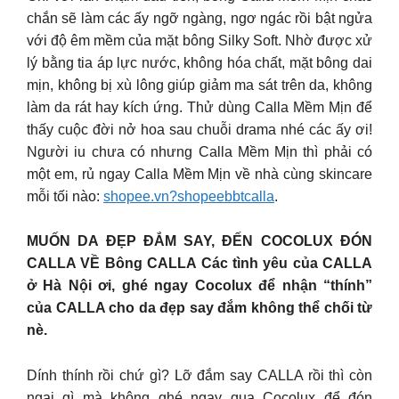
chắn sẽ làm các ấy ngỡ ngàng, ngơ ngác rồi bật ngửa
với độ êm mềm của mặt bông Silky Soft. Nhờ được xử
lý bằng tia áp lực nước, không hóa chất, mặt bông dai
mịn, không bị xù lông giúp giảm ma sát trên da, không
làm da rát hay kích ứng. Thử dùng Calla Mềm Mịn để
thấy cuộc đời nở hoa sau chuỗi drama nhé các ấy ơi!
Người iu chưa có nhưng Calla Mềm Mịn thì phải có
một em, rủ ngay Calla Mềm Mịn về nhà cùng skincare
mỗi tối nào:
shopee.vn?shopeebbtcalla
.
MUỐN DA ĐẸP ĐẮM SAY, ĐẾN COCOLUX ĐÓN
CALLA VỀ Bông CALLA Các tình yêu của CALLA
ở Hà Nội ơi, ghé ngay Cocolux để nhận “thính”
của CALLA cho da đẹp say đắm không thể chối từ
nè.
Dính thính rồi chứ gì? Lỡ đắm say CALLA rồi thì còn
ngại gì mà không ghé ngay qua Cocolux để đón