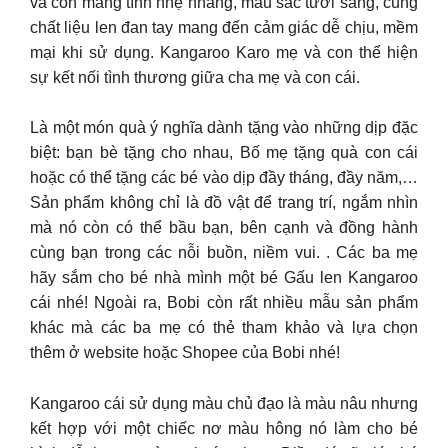
và con mang tính nhẹ nhàng, màu sắc tươi sáng, cùng
chất liệu len đan tay mang đến cảm giác dễ chịu, mềm
mại khi sử dụng. Kangaroo Karo mẹ và con thể hiện
sự kết nối tình thương giữa cha mẹ và con cái.
Là một món quà ý nghĩa dành tặng vào những dịp đặc
biệt: bạn bè tặng cho nhau, Bố mẹ tặng quà con cái
hoặc có thể tặng các bé vào dịp đầy tháng, đầy năm,…
Sản phẩm không chỉ là đồ vật để trang trí, ngắm nhìn
mà nó còn có thể bầu bạn, bên cạnh và đồng hành
cùng bạn trong các nỗi buồn, niềm vui. . ️️Các ba mẹ
hãy sắm cho bé nhà mình một bé Gấu len Kangaroo
cái nhé! Ngoài ra, Bobi còn rất nhiều mẫu sản phẩm
khác mà các ba mẹ có thẻ tham khảo và lựa chọn
thêm ở website hoặc Shopee của Bobi nhé!
Kangaroo cái sử dụng màu chủ đạo là màu nâu nhưng
kết hợp với một chiếc nơ màu hông nó làm cho bé