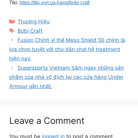
Tiki:
https://tiki.vn/cua-hang/bobi-craft
Categories
Thương Hiệu
Tags
Bobi Craft
Fusion Chính vì thế Meso Shield 50 chính là
lựa chọn tuyệt vời cho dân chơi hệ treatment
hiện nay.
Supersports Vietnam Sắm ngay những sản
phẩm của nhà vô địch tại các cửa hàng Under
Armour gần nhất.
Leave a Comment
You must be
logged in
to post a comment.