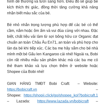
hình dễ thương và tươi sáng hơn. Điều đó sẽ giúp bé
kích thích thị giác, đồng thời tăng cường khả năng
nhận biết màu sắc của bé.
Bé nhỏ nhắn trọng lượng phù hợp để các bé có thể
cầm, nắm hoặc ôm ấm và vui đùa cùng với nhau. Đặc
biệt, chất liệu vải làm từ sợi bông hữu cơ Organic đạt
chuẩn an toàn Châu Âu En71, an toàn và phù hợp cho
làn da bé khi tiếp xúc. ️️Các ba mẹ hãy sắm cho bé nhà
mình một bé Gấu len Kangaroo cái nhé! Ngoài ra, Bobi
còn rất nhiều mẫu sản phẩm khác mà các ba mẹ có
thẻ tham khảo và lựa chọn thêm ở website hoặc
Shopee của Bobi nhé!
GIAN HÀNG TMĐT Bobi Craft: – Website:
https://bobicraft.vn
–
Shopee:
https://shopii.click/go/shopee_kol?bobicraft.1
– Lazada:
https://www.lazada.vn/bobicraft
–