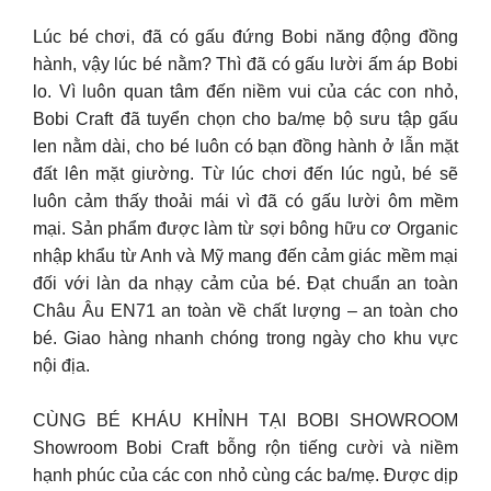
Lúc bé chơi, đã có gấu đứng Bobi năng động đồng
hành, vậy lúc bé nằm? Thì đã có gấu lười ấm áp Bobi
lo. Vì luôn quan tâm đến niềm vui của các con nhỏ,
Bobi Craft đã tuyển chọn cho ba/mẹ bộ sưu tập gấu
len nằm dài, cho bé luôn có bạn đồng hành ở lẫn mặt
đất lên mặt giường. Từ lúc chơi đến lúc ngủ, bé sẽ
luôn cảm thấy thoải mái vì đã có gấu lười ôm mềm
mại. Sản phẩm được làm từ sợi bông hữu cơ Organic
nhập khẩu từ Anh và Mỹ mang đến cảm giác mềm mại
đối với làn da nhạy cảm của bé. ️️Đạt chuẩn an toàn
Châu Âu EN71 an toàn về chất lượng – an toàn cho
bé. ️️️️️Giao hàng nhanh chóng trong ngày cho khu vực
nội địa.
CÙNG BÉ KHÁU KHỈNH TẠI BOBI SHOWROOM
Showroom Bobi Craft bỗng rộn tiếng cười và niềm
hạnh phúc của các con nhỏ cùng các ba/mẹ. Được dịp