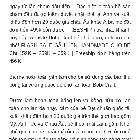
ngay từ lần chạm đầu tiên – Đặc biệt là toàn bộ sản
phẩm đều được kiểm duyệt chặt chẽ tại Anh và xuất
khẩu đến hơn 20 quốc gia châu Âu khác À ba mẹ đặt
đơn trên 499k còn được FREESHIP nữa nha. Nhanh
truy cập website Bobi Craft để chốt đơn, rinh ưu đãi
nhé! FLASH SALE GẤU LEN HANDMADE CHO BÉ
Chỉ 159K – 259K – 359K | Freeship đơn hàng trên
499K
Ba mẹ hoàn toàn yên tâm cho bé sử dụng các bạn thú
bông tại vương quốc đồ chơi an toàn Bobi Craft:
Được làm hoàn toàn bằng len và bông hữu cơ, an
toàn cho làn da nhạy cảm của bé Đạt chuẩn quốc tế,
xuất khẩu đến hơn 20 quốc gia trên thế giới bao gồm
Mỹ, Anh, Úc và Châu Âu, bé thoải mái cầm, gặm Nhẹ,
nhỏ gọn cho bé thoải mái ôm và mang đi chơi, ôm ngủ
trên lớp mẫu giáo Dễ dàng vệ sinh bằng tay, bằng máy