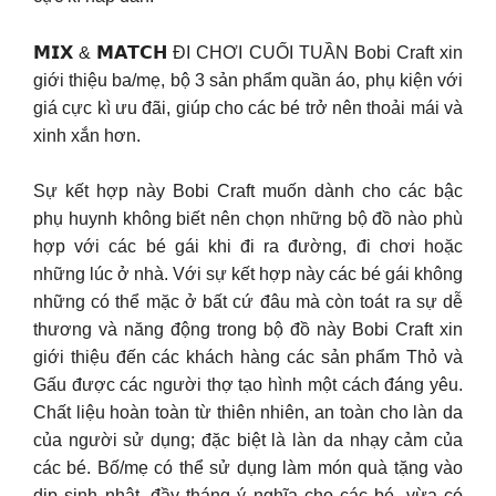
𝗠𝗜𝗫 & 𝗠𝗔𝗧𝗖𝗛 ĐI CHƠI CUỐI TUẦN Bobi Craft xin
giới thiệu ba/mẹ, bộ 3 sản phẩm quần áo, phụ kiện với
giá cực kì ưu đãi, giúp cho các bé trở nên thoải mái và
xinh xắn hơn.
Sự kết hợp này Bobi Craft muốn dành cho các bậc
phụ huynh không biết nên chọn những bộ đồ nào phù
hợp với các bé gái khi đi ra đường, đi chơi hoặc
những lúc ở nhà. Với sự kết hợp này các bé gái không
những có thể mặc ở bất cứ đâu mà còn toát ra sự dễ
thương và năng động trong bộ đồ này Bobi Craft xin
giới thiệu đến các khách hàng các sản phẩm Thỏ và
Gấu được các người thợ tạo hình một cách đáng yêu.
Chất liệu hoàn toàn từ thiên nhiên, an toàn cho làn da
của người sử dụng; đặc biệt là làn da nhạy cảm của
các bé. Bố/mẹ có thể sử dụng làm món quà tặng vào
dịp sinh nhật, đầy tháng ý nghĩa cho các bé, vừa có