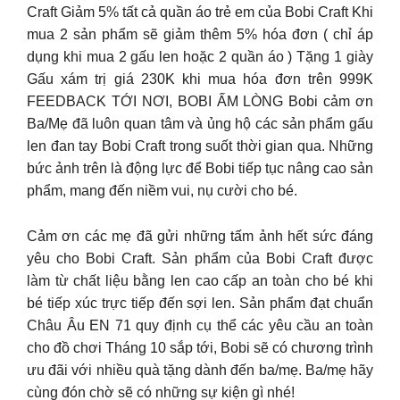
Craft Giảm 5% tất cả quần áo trẻ em của Bobi Craft Khi
mua 2 sản phẩm sẽ giảm thêm 5% hóa đơn ( chỉ áp
dụng khi mua 2 gấu len hoặc 2 quần áo ) Tặng 1 giày
Gấu xám trị giá 230K khi mua hóa đơn trên 999K
FEEDBACK TỚI NƠI, BOBI ẤM LÒNG Bobi cảm ơn
Ba/Mẹ đã luôn quan tâm và ủng hộ các sản phẩm gấu
len đan tay Bobi Craft trong suốt thời gian qua. Những
bức ảnh trên là động lực để Bobi tiếp tục nâng cao sản
phẩm, mang đến niềm vui, nụ cười cho bé.
Cảm ơn các mẹ đã gửi những tấm ảnh hết sức đáng
yêu cho Bobi Craft. Sản phẩm của Bobi Craft được
làm từ chất liệu bằng len cao cấp an toàn cho bé khi
bé tiếp xúc trực tiếp đến sợi len. Sản phẩm đạt chuẩn
Châu Âu EN 71 quy định cụ thể các yêu cầu an toàn
cho đồ chơi Tháng 10 sắp tới, Bobi sẽ có chương trình
ưu đãi với nhiều quà tặng dành đến ba/mẹ. Ba/mẹ hãy
cùng đón chờ sẽ có những sự kiện gì nhé!