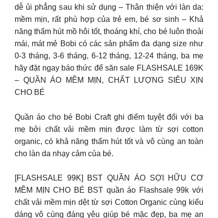
dễ ủi phẳng sau khi sử dụng – Thân thiện với làn da:
mềm mịn, rất phù hợp của trẻ em, bé sơ sinh – Khả
năng thấm hút mồ hôi tốt, thoáng khí, cho bé luôn thoải
mái, mát mẻ Bobi có các sản phẩm đa dạng size như
0-3 tháng, 3-6 tháng, 6-12 tháng, 12-24 tháng, ba mẹ
hãy đặt ngay báo thức để săn sale FLASHSALE 169K
– QUẦN ÁO MỀM MỊN, CHẤT LƯỢNG SIÊU XỊN
CHO BÉ
Quần áo cho bé Bobi Craft ghi điểm tuyệt đối với ba
mẹ bởi chất vải mềm mịn được làm từ sợi cotton
organic, có khả năng thấm hút tốt và vô cùng an toàn
cho làn da nhạy cảm của bé.
[FLASHSALE 99K] BST QUẦN ÁO SỢI HỮU CƠ
MỀM MỊN CHO BÉ BST quần áo Flashsale 99k với
chất vải mềm mịn dệt từ sợi Cotton Organic cùng kiểu
dáng vô cùng đáng yêu giúp bé mặc đẹp, ba mẹ an