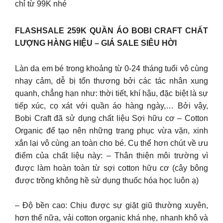
chỉ từ 99K nhé
FLASHSALE 259K QUẦN ÁO BOBI CRAFT CHẤT
LƯỢNG HÀNG HIỆU – GIÁ SALE SIÊU HỜI
Làn da em bé trong khoảng từ 0-24 tháng tuổi vô cùng
nhạy cảm, dễ bị tổn thương bởi các tác nhân xung
quanh, chẳng hạn như: thời tiết, khí hậu, đặc biệt là sự
tiếp xúc, cọ xát với quần áo hàng ngày,… Bởi vậy,
Bobi Craft đã sử dụng chất liệu Sợi hữu cơ – Cotton
Organic để tạo nên những trang phục vừa vặn, xinh
xắn lại vô cùng an toàn cho bé. Cụ thể hơn chút về ưu
điểm của chất liệu này: – Thân thiện môi trường vì
được làm hoàn toàn từ sợi cotton hữu cơ (cây bông
được trồng không hề sử dụng thuốc hóa học luôn ạ)
– Độ bền cao: Chịu được sự giặt giũ thường xuyên,
hơn thế nữa, vải cotton organic khá nhẹ, nhanh khô và