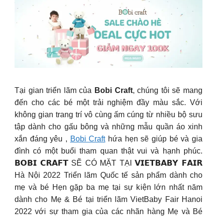
Tại gian triển lãm của
Bobi Craft
, chúng tôi sẽ mang
đến cho các bé một trải nghiệm đầy màu sắc. Với
không gian trang trí vô cùng ấm cúng từ nhiều bộ sưu
tập dành cho gấu bông và những mẫu quần áo xinh
xắn đáng yêu ,
Bobi Craft
hứa hẹn sẽ giúp bé và gia
đình có một buổi tham quan thật vui và hạnh phúc.
𝗕𝗢𝗕𝗜 𝗖𝗥𝗔𝗙𝗧 SẼ CÓ MẶT TẠI 𝗩𝗜𝗘𝗧𝗕𝗔𝗕𝗬 𝗙𝗔𝗜𝗥
Hà Nội 2022 Triển lãm Quốc tế sản phẩm dành cho
mẹ và bé Hẹn gặp ba mẹ tại sự kiện lớn nhất năm
dành cho Mẹ & Bé tại triển lãm VietBaby Fair Hanoi
2022 với sự tham gia của các nhãn hàng Mẹ và Bé