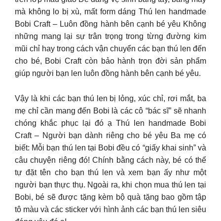
mà không lo bị xù, mất form dáng Thú len handmade
Bobi Craft – Luôn đồng hành bên cạnh bé yêu Không
những mang lại sự trân trọng trong từng đường kim
mũi chỉ hay trong cách vận chuyển các bạn thú len đến
cho bé, Bobi Craft còn bảo hành trọn đời sản phẩm
giúp người bạn len luôn đồng hành bên cạnh bé yêu.
Vậy là khi các bạn thú len bị lỏng, xúc chỉ, rơi mắt, ba
mẹ chỉ cần mang đến Bobi là các cô “bác sĩ” sẽ nhanh
chóng khắc phục lại đó ạ Thú len handmade Bobi
Craft – Người bạn dành riêng cho bé yêu Ba mẹ có
biết: Mỗi bạn thú len tại Bobi đều có “giấy khai sinh” và
câu chuyện riêng đó! Chính bằng cách này, bé có thể
tự đặt tên cho bạn thú len và xem bạn ấy như một
người bạn thực thụ. Ngoài ra, khi chọn mua thú len tại
Bobi, bé sẽ được tặng kèm bộ quà tặng bao gồm tập
tô màu và các sticker với hình ảnh các bạn thú len siêu