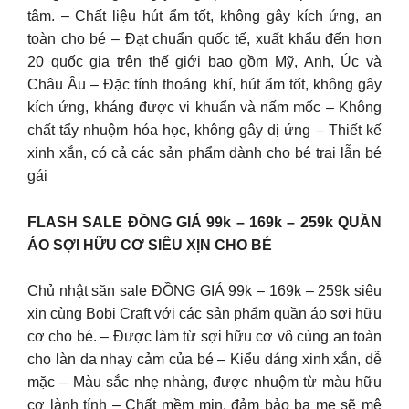
tâm. – Chất liệu hút ẩm tốt, không gây kích ứng, an
toàn cho bé – Đạt chuẩn quốc tế, xuất khẩu đến hơn
20 quốc gia trên thế giới bao gồm Mỹ, Anh, Úc và
Châu Âu – Đặc tính thoáng khí, hút ẩm tốt, không gây
kích ứng, kháng được vi khuẩn và nấm mốc – Không
chất tẩy nhuộm hóa học, không gây dị ứng – Thiết kế
xinh xắn, có cả các sản phẩm dành cho bé trai lẫn bé
gái
FLASH SALE ĐỒNG GIÁ 99k – 169k – 259k QUẦN
ÁO SỢI HỮU CƠ SIÊU XỊN CHO BÉ
Chủ nhật săn sale ĐỒNG GIÁ 99k – 169k – 259k siêu
xịn cùng Bobi Craft với các sản phẩm quần áo sợi hữu
cơ cho bé. – Được làm từ sợi hữu cơ vô cùng an toàn
cho làn da nhạy cảm của bé – Kiểu dáng xinh xắn, dễ
mặc – Màu sắc nhẹ nhàng, được nhuộm từ màu hữu
cơ lành tính – Chất mềm mịn, đảm bảo ba mẹ sẽ mê