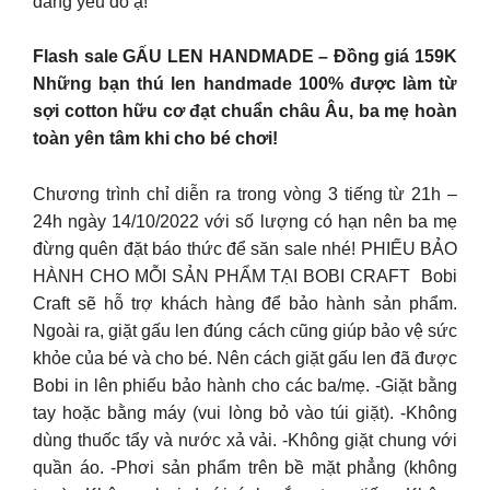
đáng yêu đó ạ!
Flash sale GẤU LEN HANDMADE – Đồng giá 159K
Những bạn thú len handmade 100% được làm từ
sợi cotton hữu cơ đạt chuẩn châu Âu, ba mẹ hoàn
toàn yên tâm khi cho bé chơi!
Chương trình chỉ diễn ra trong vòng 3 tiếng từ 21h –
24h ngày 14/10/2022 với số lượng có hạn nên ba mẹ
đừng quên đặt báo thức để săn sale nhé! PHIẾU BẢO
HÀNH CHO MỖI SẢN PHẨM TẠI BOBI CRAFT Bobi
Craft sẽ hỗ trợ khách hàng để bảo hành sản phẩm.
Ngoài ra, giặt gấu len đúng cách cũng giúp bảo vệ sức
khỏe của bé và cho bé. Nên cách giặt gấu len đã được
Bobi in lên phiếu bảo hành cho các ba/mẹ. -Giặt bằng
tay hoặc bằng máy (vui lòng bỏ vào túi giặt). -Không
dùng thuốc tẩy và nước xả vải. -Không giặt chung với
quần áo. -Phơi sản phẩm trên bề mặt phẳng (không