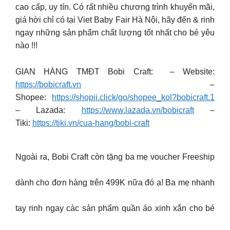
cao cấp, uy tín. Có rất nhiều chương trình khuyến mãi,
giá hời chỉ có tại Viet Baby Fair Hà Nội, hãy đến & rinh
ngay những sản phẩm chất lượng tốt nhất cho bé yêu
nào !!!
GIAN HÀNG TMĐT Bobi Craft: – Website:
https://bobicraft.vn
–
Shopee:
https://shopii.click/go/shopee_kol?bobicraft.1
– Lazada:
https://www.lazada.vn/bobicraft
–
Tiki:
https://tiki.vn/cua-hang/bobi-craft
Ngoài ra, Bobi Craft còn tặng ba mẹ voucher Freeship
dành cho đơn hàng trên 499K nữa đó ạ! Ba mẹ nhanh
tay rinh ngay các sản phẩm quần áo xinh xắn cho bé