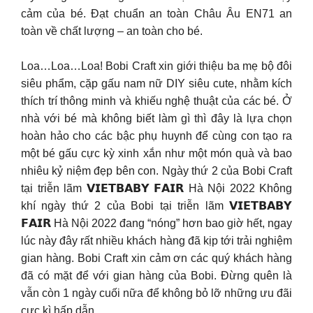
cảm của bé. ️️Đạt chuẩn an toàn Châu Âu EN71 an
toàn về chất lượng – an toàn cho bé.
Loa…Loa…Loa! Bobi Craft xin giới thiệu ba mẹ bộ đôi
siêu phẩm, cặp gấu nam nữ DIY siêu cute, nhằm kích
thích trí thông minh và khiếu nghệ thuật của các bé. Ở
nhà với bé mà không biết làm gì thì đây là lựa chọn
hoàn hảo cho các bậc phụ huynh để cùng con tạo ra
một bé gấu cực kỳ xinh xắn như một món quà và bao
nhiêu kỷ niệm đẹp bên con. Ngày thứ 2 của Bobi Craft
tại triễn lãm 𝗩𝗜𝗘𝗧𝗕𝗔𝗕𝗬 𝗙𝗔𝗜𝗥 Hà Nội 2022 Không
khí ngày thứ 2 của Bobi tại triễn lãm 𝗩𝗜𝗘𝗧𝗕𝗔𝗕𝗬
𝗙𝗔𝗜𝗥 Hà Nội 2022 đang “nóng” hơn bao giờ hết, ngay
lúc này đây rất nhiều khách hàng đã kịp tới trải nghiệm
gian hàng. Bobi Craft xin cảm ơn các quý khách hàng
đã có mặt để với gian hàng của Bobi. Đừng quên là
vẫn còn 1 ngày cuối nữa để không bỏ lỡ những ưu đãi
cực kì hấp dẫn.