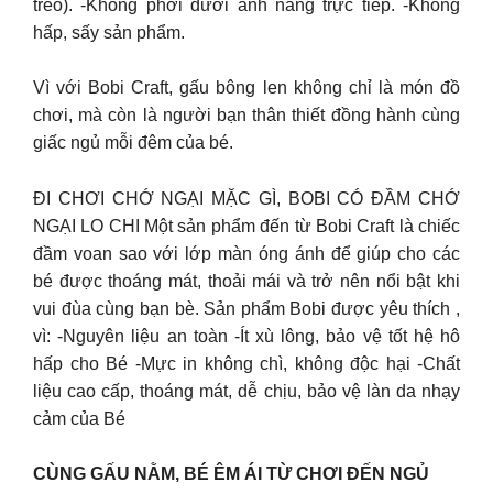
treo). -Không phơi dưới ánh nắng trực tiếp. -Không
hấp, sấy sản phẩm.
Vì với Bobi Craft, gấu bông len không chỉ là món đồ
chơi, mà còn là người bạn thân thiết đồng hành cùng
giấc ngủ mỗi đêm của bé.
ĐI CHƠI CHỚ NGẠI MẶC GÌ, BOBI CÓ ĐẦM CHỚ
NGẠI LO CHI Một sản phẩm đến từ Bobi Craft là chiếc
đầm voan sao với lớp màn óng ánh để giúp cho các
bé được thoáng mát, thoải mái và trở nên nổi bật khi
vui đùa cùng bạn bè. Sản phẩm Bobi được yêu thích ,
vì: -Nguyên liệu an toàn -Ít xù lông, bảo vệ tốt hệ hô
hấp cho Bé -Mực in không chì, không độc hại -Chất
liệu cao cấp, thoáng mát, dễ chịu, bảo vệ làn da nhạy
cảm của Bé
CÙNG GẤU NẰM, BÉ ÊM ÁI TỪ CHƠI ĐẾN NGỦ