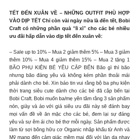
TẾT ĐẾN XUÂN VỀ – NHỮNG OUTFIT PHÙ HỢP
VÀO DỊP TẾT Chỉ còn vài ngày nữa là đến tết, Bobi
Craft có những phần quà “lì xì” cho các bé nhiều
ưu đãi hấp dẫn vào dịp tết đến xuân về:
– Sale up to 10% – Mua 2 giảm thêm 5% – Mua 3 giảm
thêm 10% – Mua 4 giảm thêm 15% – Mua 2 tặng 1
BÃO PHỤ KIỆN BÉ YÊU CẬP BẾN Bão gì thì bão
nhưng bão đáng yêu và không kém phần thoải mái
phải dành cho bé. Xin báo tin vui rằng bộ ba phụ kiện
thời trang siêu cute dành cho các bé đã cập bến tại
Bobi Craft. Bobi muốn ba/mẹ yên tâm rằng 3 sản phẩm
nón, giày và áo với giá siêu ưu đãi này sẽ đánh bay
mọi vấn đề về ăn mặc cho các bé, đem lại sự đáng
yêu và sự êm ái cho bé thơ mỗi ngày. Sản phẩm được
làm từ sợi bông hữu cơ Organic nhập khẩu từ Anh và
Mỹ mang đến cảm giác mềm mại đối với làn da nhạy