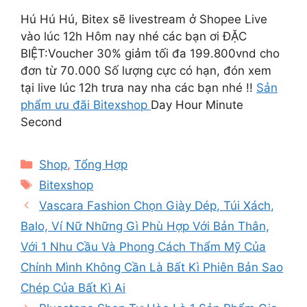
Hú Hú Hú, Bitex sẽ livestream ở Shopee Live
vào lúc 12h Hôm nay nhé các bạn ơi ĐẶC
BIỆT:Voucher 30% giảm tối đa 199.800vnd cho
đơn từ 70.000 Số lượng cực có hạn, đón xem
tại live lúc 12h trưa nay nha các bạn nhé !!
Sản
phẩm ưu đãi Bitexshop
Day Hour Minute
Second
Categories
Shop
,
Tổng Hợp
Tags
Bitexshop
Vascara Fashion Chọn Giày Dép, Túi Xách,
Balo, Ví Nữ Những Gì Phù Hợp Với Bản Thân,
Với 1 Nhu Cầu Và Phong Cách Thẩm Mỹ Của
Chính Mình Không Cần Là Bất Kì Phiên Bản Sao
Chép Của Bất Kì Ai