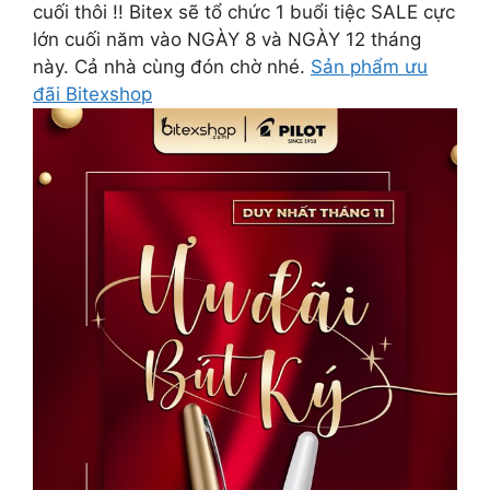
cuối thôi !! Bitex sẽ tổ chức 1 buổi tiệc SALE cực
lớn cuối năm vào ️NGÀY 8 và NGÀY 12 tháng
này. Cả nhà cùng đón chờ nhé.
Sản phẩm ưu
đãi Bitexshop