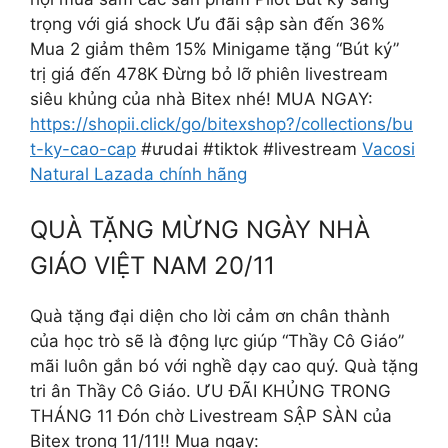
trọng với giá shock Ưu đãi sập sàn đến 36%
Mua 2 giảm thêm 15% Minigame tặng “Bút ký”
trị giá đến 478K Đừng bỏ lỡ phiên livestream
siêu khủng của nhà Bitex nhé! MUA NGAY:
https://shopii.click/go/bitexshop?/collections/bu
t-ky-cao-cap
#ưudai #tiktok #livestream
Vacosi
Natural Lazada chính hãng
QUÀ TẶNG MỪNG NGÀY NHÀ
GIÁO VIỆT NAM 20/11
Quà tặng đại diện cho lời cảm ơn chân thành
của học trò sẽ là động lực giúp “Thầy Cô Giáo”
mãi luôn gắn bó với nghề dạy cao quý. Quà tặng
tri ân Thầy Cô Giáo. ƯU ĐÃI KHỦNG TRONG
THÁNG 11 Đón chờ Livestream SẬP SÀN của
Bitex trong 11/11!! Mua ngay: