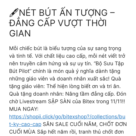
🖋NÉT BÚT ẤN TƯỢNG –
ĐẲNG CẤP VƯỢT THỜI
GIAN
Mỗi chiếc bút là biểu tượng của sự sang trọng
và tinh tế. Với chất liệu cao cấp, mỗi nét viết trở
nên truyền cảm hứng và sự uy tín. “Bộ Sưu Tập
Bút Pilot” chính là món quà ý nghĩa dành tặng
những giáo viên và doanh nhân xuất sắc! Quà
tặng giáo viên: Thể hiện lòng biết ơn và tri ân.
Quà tặng doanh nhân: Nâng tầm đẳng cấp. Đón
chờ Livestream SẬP SÀN của Bitex trong 11/11!!
MUA NGAY:
https://shopii.click/go/bitexshop?/collections/bu
t-ky-cao-cap
SĂN SALE CUỐI NĂM, CHỐT ĐƠN
CUỐI MÙA Sắp hết năm rồi, tranh thủ chốt đơn