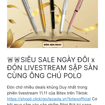
🚨🚨SIÊU SALE NGÀY ĐÔI x
ĐÓN LIVESTREAM SẬP SÀN
CÙNG ÔNG CHÚ POLO
Đón chờ nhiều deals khủng Duy nhất trong
phiên livestream 11.11 của Bitex trên Tiktok:
https://shopii.click/go/lazada.vn?bitexofficial
Cơ
hội mua sắm các sản phẩm Pilot Bút ký sang