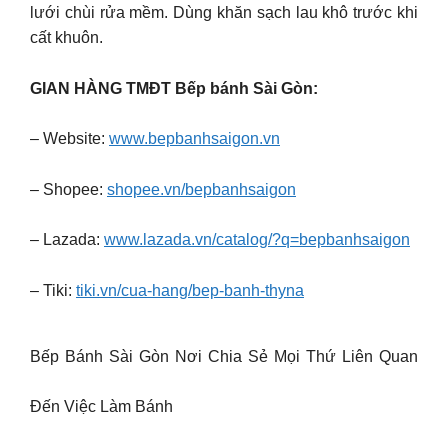
lưới chùi rửa mềm. Dùng khăn sạch lau khô trước khi
cất khuôn.
GIAN HÀNG TMĐT Bếp bánh Sài Gòn:
– Website:
www.bepbanhsaigon.vn
– Shopee:
shopee.vn/bepbanhsaigon
– Lazada:
www.lazada.vn/catalog/?q=bepbanhsaigon
– Tiki:
tiki.vn/cua-hang/bep-banh-thyna
Bếp Bánh Sài Gòn Nơi Chia Sẻ Mọi Thứ Liên Quan
Đến Việc Làm Bánh