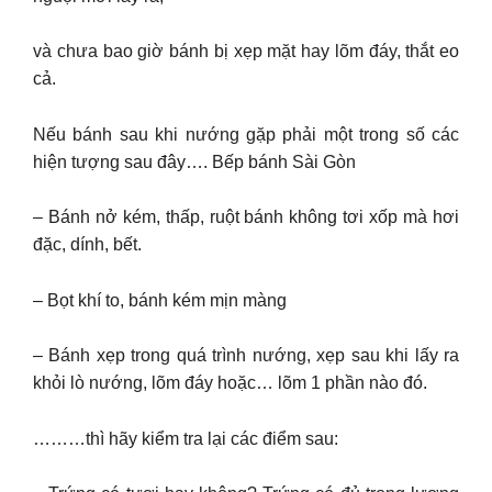
và chưa bao giờ bánh bị xẹp mặt hay lõm đáy, thắt eo
cả.
Nếu bánh sau khi nướng gặp phải một trong số các
hiện tượng sau đây…. Bếp bánh Sài Gòn
– Bánh nở kém, thấp, ruột bánh không tơi xốp mà hơi
đặc, dính, bết.
– Bọt khí to, bánh kém mịn màng
– Bánh xẹp trong quá trình nướng, xẹp sau khi lấy ra
khỏi lò nướng, lõm đáy hoặc… lõm 1 phần nào đó.
………thì hãy kiểm tra lại các điểm sau: