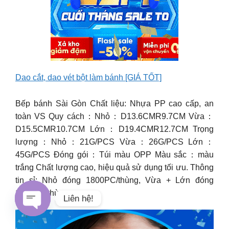
Dao cắt, dao vét bột làm bánh [GIÁ TỐT]
Bếp bánh Sài Gòn Chất liệu: Nhựa PP cao cấp, an
toàn VS Quy cách：Nhỏ：D13.6CMR9.7CM Vừa：
D15.5CMR10.7CM Lớn：D19.4CMR12.7CM Trọng
lượng：Nhỏ：21G/PCS Vừa：26G/PCS Lớn：
45G/PCS Đóng gói：Túi màu OPP Màu sắc：màu
trắng Chất lượng cao, hiệu quả sử dụng tối ưu. Thông
tin sỉ: Nhỏ đóng 1800PC/thùng, Vừa + Lớn đóng
1400PC/thùng.
Liên hệ!
Open chaty