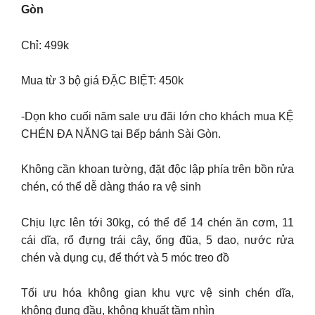
Gòn
Chỉ: 499k
Mua từ 3 bộ giá ĐẶC BIỆT: 450k
-Dọn kho cuối năm sale ưu đãi lớn cho khách mua KỆ
CHÉN ĐA NĂNG tại Bếp bánh Sài Gòn.
Không cần khoan tường, đặt độc lập phía trên bồn rửa
chén, có thể dễ dàng tháo ra vệ sinh
Chịu lực lên tới 30kg, có thể để 14 chén ăn cơm, 11
cái dĩa, rổ đựng trái cây, ống đũa, 5 dao, nước rửa
chén và dụng cụ, để thớt và 5 móc treo đồ
Tối ưu hóa không gian khu vực vệ sinh chén dĩa,
không đụng đầu, không khuất tầm nhìn