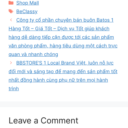
Categories
Shop Mall
Tags
BeClassy
Công ty cổ phần chuyên bán buôn Batos 1
Hàng Tốt – Giá Tốt – Dịch vụ Tốt giúp khách
hàng dễ dàng tiếp cận được tới các sản phẩm
văn phòng phẩm, hàng tiêu dùng một cách trực
quan và nhanh chóng
BBSTORE’S 1 Local Brand Việt, luôn nỗ lực
đổi mới và sáng tạo để mang đến sản phẩm tốt
nhất đồng hành cùng phụ nữ trên mọi hành
trình
Leave a Comment