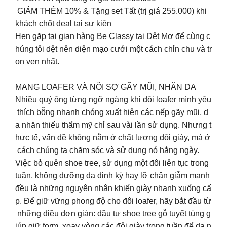
️ GIẢM THÊM 10% & Tặng set Tất (trị giá 255.000) khi
khách chốt deal tại sự kiện
Hẹn gặp tại gian hàng Be Classy tại Dệt Mơ để cùng c
húng tôi dệt nên diện mạo cưới một cách chỉn chu và tr
ọn vẹn nhất.
MANG LOAFER VÀ NỖI SỢ GÃY MŨI, NHĂN DA
Nhiều quý ông từng ngỡ ngàng khi đôi loafer mình yêu
thích bỗng nhanh chóng xuất hiện các nếp gãy mũi, d
a nhăn thiếu thẩm mỹ chỉ sau vài lần sử dụng. Nhưng t
hực tế, vấn đề không nằm ở chất lượng đôi giày, mà ở
cách chúng ta chăm sóc và sử dụng nó hằng ngày.
Việc bỏ quên shoe tree, sử dụng một đôi liên tục trong
tuần, không dưỡng da định kỳ hay lỡ chân giẫm mạnh
đều là những nguyên nhân khiến giày nhanh xuống cấ
p. Để giữ vững phong độ cho đôi loafer, hãy bắt đầu từ
những điều đơn giản: đầu tư shoe tree gỗ tuyết tùng g
iúp giữ form, xoay vòng các đôi giày trong tuần để da n