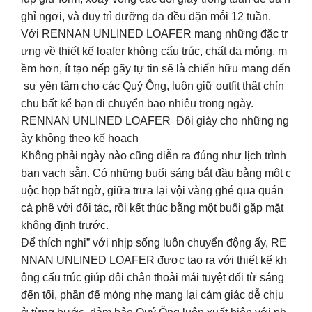
ghỉ ngơi, và duy trì dưỡng da đều đặn mỗi 12 tuần.
Với RENNAN UNLINED LOAFER mang những đặc tr
ưng về thiết kế loafer không cấu trúc, chất da mỏng, m
ềm hơn, ít tạo nếp gãy tự tin sẽ là chiến hữu mang đến
sự yên tâm cho các Quý Ông, luôn giữ outfit thật chỉn
chu bất kể bạn di chuyển bao nhiêu trong ngày.
RENNAN UNLINED LOAFER Đôi giày cho những ng
ày không theo kế hoạch
Không phải ngày nào cũng diễn ra đúng như lịch trình
bạn vạch sẵn. Có những buổi sáng bắt đầu bằng một c
uộc họp bất ngờ, giữa trưa lại vội vàng ghé qua quán
cà phê với đối tác, rồi kết thúc bằng một buổi gặp mặt
không định trước.
Để thích nghi” với nhịp sống luôn chuyển động ấy, RE
NNAN UNLINED LOAFER được tạo ra với thiết kế kh
ông cấu trúc giúp đôi chân thoải mái tuyệt đối từ sáng
đến tối, phần đế mỏng nhẹ mang lại cảm giác dễ chịu