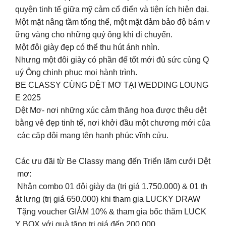
quyện tinh tế giữa mỹ cảm cổ điển và tiện ích hiện đại.
Một mặt nâng tầm tổng thể, một mặt đảm bảo độ bám v
ững vàng cho những quý ông khi di chuyển.
Một đôi giày đẹp có thể thu hút ánh nhìn.
Nhưng một đôi giày có phần đế tốt mới đủ sức cùng Q
uý Ông chinh phục mọi hành trình.
BE CLASSY CÙNG DỆT MƠ TẠI WEDDING LOUNG
E 2025
Dệt Mơ- nơi những xúc cảm thăng hoa được thêu dệt
bằng vẻ đẹp tinh tế, nơi khởi đầu một chương mới của
các cặp đôi mang tên hạnh phúc vĩnh cửu.
Các ưu đãi từ Be Classy mang đến Triển lãm cưới Dệt
mơ:
️ Nhận combo 01 đôi giày da (trị giá 1.750.000) & 01 th
ắt lưng (trị giá 650.000) khi tham gia LUCKY DRAW
️ Tặng voucher GIẢM 10% & tham gia bốc thăm LUCK
Y BOX với quà tặng trị giá đến 200.000