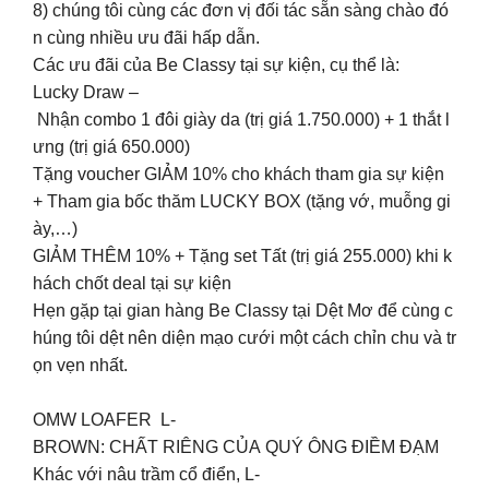
8) chúng tôi cùng các đơn vị đối tác sẵn sàng chào đó
n cùng nhiều ưu đãi hấp dẫn.
Các ưu đãi của Be Classy tại sự kiện, cụ thể là:
️Lucky Draw –
Nhận combo 1 đôi giày da (trị giá 1.750.000) + 1 thắt l
ưng (trị giá 650.000)
️Tặng voucher GIẢM 10% cho khách tham gia sự kiện
+ Tham gia bốc thăm LUCKY BOX (tặng vớ, muỗng gi
ày,…)
️GIẢM THÊM 10% + Tặng set Tất (trị giá 255.000) khi k
hách chốt deal tại sự kiện
Hẹn gặp tại gian hàng Be Classy tại Dệt Mơ để cùng c
húng tôi dệt nên diện mạo cưới một cách chỉn chu và tr
ọn vẹn nhất.
OMW LOAFER L-
BROWN: CHẤT RIÊNG CỦA QUÝ ÔNG ĐIỀM ĐẠM
Khác với nâu trầm cổ điển, L-