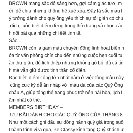
BROWN mang sắc độ sáng hơn, gợi cảm giác tươi m
ới, dễ chịu nhưng không hề xuề xòa. Đây là sắc màu l
ý tưởng dành cho quý ông yêu thích sự tối giản có chủ
đích, luôn biết điểm dừng trong thời trang và chọn các
h nổi bật qua những chi tiết tinh tế.
Sắc L-
BROWN còn là gam màu chuyển động linh hoạt biến h
óa từ văn phòng chỉn chu đến những cuộc hẹn cuối tu
ần thư giãn, đủ lịch thiệp nhưng không gò bó, đủ cá tín
h mà vẫn giữ được tinh thần cổ điển.
Đặc biệt, điểm cộng lớn nhất nằm ở việc tông màu này
cũng cực kỳ dễ ăn nhập với màu da của các Quý Ông
châu Á, giúp tổng thể trang phục trở nên hài hòa, lịch l
ãm nhất có thể.
MEMBERS BIRTHDAY –
ƯU ĐÃI DÀNH CHO CÁC QUÝ ÔNG CỦA THÁNG 8
Như một cách ghi dấu sự đồng hành quý giá trong suố
t hành trình vừa qua, Be Classy kính tặng Quý khách ư