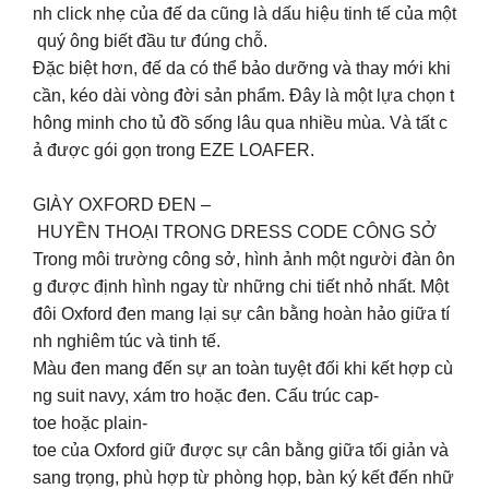
nh click nhẹ của đế da cũng là dấu hiệu tinh tế của một
quý ông biết đầu tư đúng chỗ.
Đặc biệt hơn, đế da có thể bảo dưỡng và thay mới khi
cần, kéo dài vòng đời sản phẩm. Đây là một lựa chọn t
hông minh cho tủ đồ sống lâu qua nhiều mùa. Và tất c
ả được gói gọn trong EZE LOAFER.
GIÀY OXFORD ĐEN –
HUYỀN THOẠI TRONG DRESS CODE CÔNG SỞ
Trong môi trường công sở, hình ảnh một người đàn ôn
g được định hình ngay từ những chi tiết nhỏ nhất. Một
đôi Oxford đen mang lại sự cân bằng hoàn hảo giữa tí
nh nghiêm túc và tinh tế.
Màu đen mang đến sự an toàn tuyệt đối khi kết hợp cù
ng suit navy, xám tro hoặc đen. Cấu trúc cap-
toe hoặc plain-
toe của Oxford giữ được sự cân bằng giữa tối giản và
sang trọng, phù hợp từ phòng họp, bàn ký kết đến nhữ