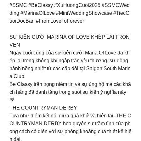
#SSMC #BeClassy #XuHuongCuoi2025 #SSMCWed
ding #MarinaOfLove #MiniWeddingShowcase #TiecC
uoiDocBan #FromLoveToForever
SỰ KIỆN CƯỚI MARINA OF LOVE KHÉP LẠI TRỌN
VẸN
Ngày cuối cùng của sự kiện cưới Maria Of Love đã kh
ép lại trong không khí ngập tràn yêu thương, sự đồng
hành nồng nhiệt từ các cặp đôi tại Saigon South Marin
a Club.
Be Classy trân trọng niềm tin và sự ủng hộ mà các khá
ch hàng đã dành tặng trong suốt sự kiện ý nghĩa này
🤎
THE COUNTRYMAN DERBY
Tựa như điểm kết nối giữa quá khứ và hiện tại, THE C
OUNTRYMAN DERBY hòa quyện sự trầm tĩnh của ph
ong cách cổ điển với sự phóng khoáng của thiết kế hiệ
n đại.