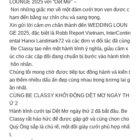
LOUNGE 2025 với “Dệt Mơ” –
Nơi những giấc mơ về một đám cưới trọn vẹn được c
hạm đến bằng sự chỉn chu và sang trọng.
Xin gửi lời cảm ơn chân thành đến WEDDING LOUN
GE 2025, đặc biệt là Robb Report Vietnam, InterContin
ental Hanoi Landmark72 và các đơn vị đối tác đã cùng
Be Classy tạo nên một hành trình ý nghĩa, giàu cảm x
úc cho các cặp đôi đang chuẩn bị bước vào hành trình
hôn nhân.
Chúng tôi mong chờ được tiếp tục đồng hành và kiến t
ạo thêm nhiều dấu ấn đẹp cùng nhau trong tương lai g
ần nhất.
CÙNG BE CLASSY KHỞI ĐỘNG DỆT MƠ NGÀY TH
Ứ 2
Hành trình cưới tại Dệt Mơ ngày thứ 2 đã bắt đầu. Be
Classy rất háo hức để được gặp gỡ và cùng chọn cho
Quý Ông sắp là chú rể, một đôi giày cưới phù hợp nhấ
t.