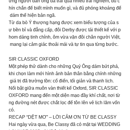
ững người đàn ông đã trải qua nhiều trải nghiệm, đủ c
hín chắn để biết mình muốn gì, và đủ phóng khoáng để
dám thể hiện bản ngã.
Từ da bò Ý thượng hạng được xem biểu tượng của s
ự bền bỉ và đẳng cấp, đôi Derby được tái thiết kế với p
hom dáng tinh chỉnh, ôm vừa vặn đôi chân người Việt,
mang lại cảm giác thoải mái và tự tin qua từng bước.
SIR CLASSIC OXFORD
Một phép thử dành cho những Quý Ông dám bứt phá,
khi chọn làm mới hình ảnh bản thân bằng chính những
giá trị đã trường tồn: cổ điển, tối giản và thanh lịch.
Nổi bật giữa muôn vàn thiết kế Oxford, SIR CLASSIC
OXFORD mang đến một diện mạo đầy khí chất, nơi từ
ng đường nét được chắt lọc để tôn lên vẻ lịch lãm vốn
có.
RECAP “DỆT MƠ” – LỜI CẢM ƠN TỪ BE CLASSY
Hai ngày vừa qua, Be Classy đã có mặt tại WEDDING