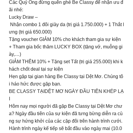
Các Quý Ông đừng quên ghé Be Classy để nhận ưu đ
ãi nhé:
️Lucky Draw –
Nhận combo 1 đôi giày da (trị giá 1.750.000) + 1 Thắt l
ưng (trị giá 650.000)
️Tặng voucher GIẢM 10% cho khách tham gia sự kiện
+ Tham gia bốc thăm LUCKY BOX (tặng vớ, muỗng gi
ày,…)
️GIẢM THÊM 10% + Tặng set Tất (trị giá 255.000) khi k
hách chốt deal tại sự kiện
Hẹn gặp tại gian hàng Be Classy tại Dệt Mơ. Chúng tô
i háo hức được gặp bạn.
BE CLASSY TẠIDỆT MƠ NGÀY ĐẦU TIÊN KHÉP LẠ
I
Hôm nay mọi người đã gặp Be Classy tại Dệt Mơ chư
a? Ngày đầu tiên của sự kiện đã tưng bừng diễn ra cù
ng sự hứng khởi của các cặp đôi trên hành trình cưới.
Hành trình ngày kế tiếp sẽ bắt đầu vào ngày mai (10.0