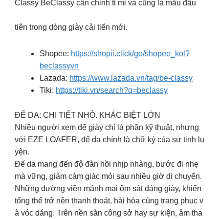
Classy BeClassy cân chỉnh tỉ mỉ và cũng là mẫu đầu
tiên trong dòng giày cải tiến mới.
Shopee:
https://shopii.click/go/shopee_kol?
beclassyvn
Lazada:
https://www.lazada.vn/tag/be-classy
Tiki:
https://tiki.vn/search?q=beclassy
ĐẾ DA: CHI TIẾT NHỎ. KHÁC BIỆT LỚN
Nhiều người xem đế giày chỉ là phần kỹ thuật, nhưng
với EZE LOAFER, đế da chính là chữ ký của sự tinh lu
yện.
Đế da mang đến độ đàn hồi nhịp nhàng, bước đi nhẹ
mà vững, giảm cảm giác mỏi sau nhiều giờ di chuyển.
Những đường viền mảnh mai ôm sát dáng giày, khiến
tổng thể trở nên thanh thoát, hài hòa cùng trang phục v
à vóc dáng. Trên nền sàn công sở hay sự kiện, âm tha