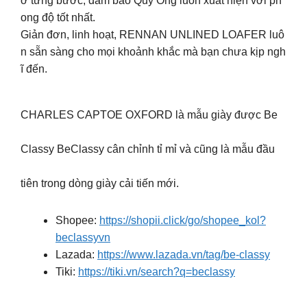
ở từng bước, đảm bảo Quý Ông luôn xuất hiện với ph
ong độ tốt nhất.
Giản đơn, linh hoạt, RENNAN UNLINED LOAFER luô
n sẵn sàng cho mọi khoảnh khắc mà bạn chưa kịp ngh
ĩ đến.
CHARLES CAPTOE OXFORD là mẫu giày được Be
Classy BeClassy cân chỉnh tỉ mỉ và cũng là mẫu đầu
tiên trong dòng giày cải tiến mới.
Shopee:
https://shopii.click/go/shopee_kol?
beclassyvn
Lazada:
https://www.lazada.vn/tag/be-classy
Tiki:
https://tiki.vn/search?q=beclassy