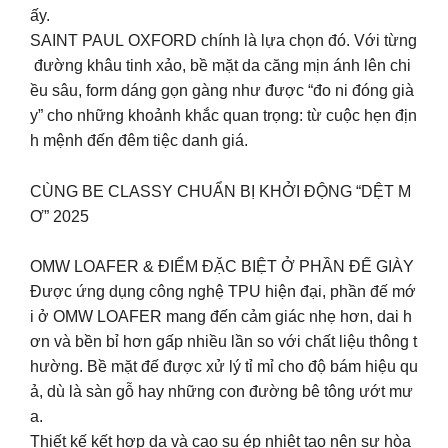
ấy.
SAINT PAUL OXFORD chính là lựa chọn đó. Với từng
đường khâu tinh xảo, bề mặt da căng mịn ánh lên chi
ều sâu, form dáng gọn gàng như được “đo ni đóng già
y” cho những khoảnh khắc quan trọng: từ cuộc hẹn địn
h mệnh đến đêm tiệc danh giá.
CÙNG BE CLASSY CHUẨN BỊ KHỞI ĐỘNG “DỆT M
Ơ” 2025
OMW LOAFER & ĐIỂM ĐẶC BIỆT Ở PHẦN ĐẾ GIÀY
Được ứng dụng công nghệ TPU hiện đại, phần đế mớ
i ở OMW LOAFER mang đến cảm giác nhẹ hơn, dai h
ơn và bền bỉ hơn gấp nhiều lần so với chất liệu thông t
hường. Bề mặt đế được xử lý tỉ mỉ cho độ bám hiệu qu
ả, dù là sàn gỗ hay những con đường bê tông ướt mư
a.
Thiết kế kết hợp da và cao su ép nhiệt tạo nên sự hòa