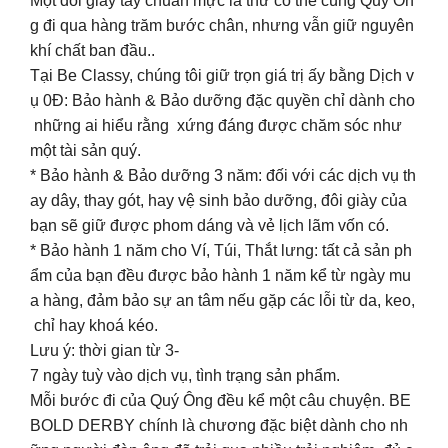
Một đôi giày tây chuẩn mực là thứ có thể cùng Quý Ôn
g đi qua hàng trăm bước chân, nhưng vẫn giữ nguyên
khí chất ban đầu..
Tại Be Classy, chúng tôi giữ trọn giá trị ấy bằng Dịch v
ụ 0Đ: Bảo hành & Bảo dưỡng đặc quyền chỉ dành cho
những ai hiểu rằng xứng đáng được chăm sóc như
một tài sản quý.
* Bảo hành & Bảo dưỡng 3 năm: đối với các dịch vụ th
ay dây, thay gót, hay vệ sinh bảo dưỡng, đôi giày của
bạn sẽ giữ được phom dáng và vẻ lịch lãm vốn có.
* Bảo hành 1 năm cho Ví, Túi, Thắt lưng: tất cả sản ph
ẩm của bạn đều được bảo hành 1 năm kể từ ngày mu
a hàng, đảm bảo sự an tâm nếu gặp các lỗi từ da, keo,
chỉ hay khoá kéo.
Lưu ý: thời gian từ 3-
7 ngày tuỳ vào dịch vụ, tình trạng sản phẩm.
Mỗi bước đi của Quý Ông đều kể một câu chuyện. BE
BOLD DERBY chính là chương đặc biệt dành cho nh