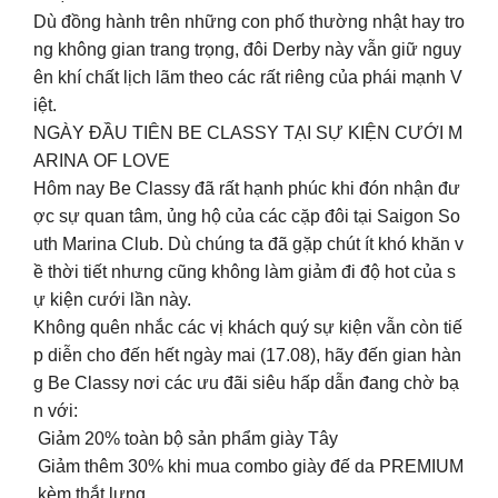
Dù đồng hành trên những con phố thường nhật hay tro
ng không gian trang trọng, đôi Derby này vẫn giữ nguy
ên khí chất lịch lãm theo các rất riêng của phái mạnh V
iệt.
NGÀY ĐẦU TIÊN BE CLASSY TẠI SỰ KIỆN CƯỚI M
ARINA OF LOVE
Hôm nay Be Classy đã rất hạnh phúc khi đón nhận đư
ợc sự quan tâm, ủng hộ của các cặp đôi tại Saigon So
uth Marina Club. Dù chúng ta đã gặp chút ít khó khăn v
ề thời tiết nhưng cũng không làm giảm đi độ hot của s
ự kiện cưới lần này.
Không quên nhắc các vị khách quý sự kiện vẫn còn tiế
p diễn cho đến hết ngày mai (17.08), hãy đến gian hàn
g Be Classy nơi các ưu đãi siêu hấp dẫn đang chờ bạ
n với:
️ Giảm 20% toàn bộ sản phẩm giày Tây
️ Giảm thêm 30% khi mua combo giày đế da PREMIUM
kèm thắt lưng