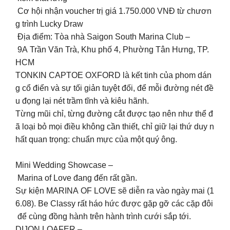
️ Cơ hội nhận voucher trị giá 1.750.000 VNĐ từ chươn
g trình Lucky Draw
Địa điểm: Tòa nhà Saigon South Marina Club –
9A Trần Văn Trà, Khu phố 4, Phường Tân Hưng, TP.
HCM
TONKIN CAPTOE OXFORD là kết tinh của phom dán
g cổ điển và sự tối giản tuyệt đối, để mỗi đường nét đề
u đọng lại nét trầm tĩnh và kiêu hãnh.
Từng mũi chỉ, từng đường cắt được tạo nên như thể đ
ã loại bỏ mọi điều không cần thiết, chỉ giữ lại thứ duy n
hất quan trọng: chuẩn mực của một quý ông.
Mini Wedding Showcase –
Marina of Love đang đến rất gần.
Sự kiện MARINA OF LOVE sẽ diễn ra vào ngày mai (1
6.08). Be Classy rất háo hức được gặp gỡ các cặp đôi
để cùng đồng hành trên hành trình cưới sắp tới.
DIJON LOAFER –