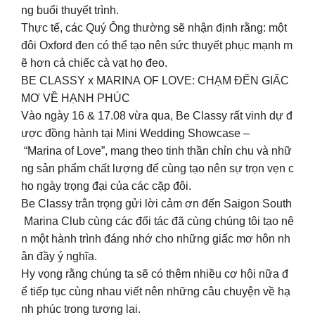
ng buổi thuyết trình.
Thực tế, các Quý Ông thường sẽ nhận định rằng: một
đôi Oxford đen có thể tạo nên sức thuyết phục mạnh m
ẽ hơn cả chiếc cà vạt họ đeo.
BE CLASSY x MARINA OF LOVE: CHẠM ĐẾN GIẤC
MƠ VỀ HẠNH PHÚC
Vào ngày 16 & 17.08 vừa qua, Be Classy rất vinh dự đ
ược đồng hành tại Mini Wedding Showcase –
“Marina of Love”, mang theo tinh thần chỉn chu và nhữ
ng sản phẩm chất lượng để cùng tạo nên sự trọn vẹn c
ho ngày trọng đại của các cặp đôi.
Be Classy trân trọng gửi lời cảm ơn đến Saigon South
Marina Club cùng các đối tác đã cùng chúng tôi tạo nê
n một hành trình đáng nhớ cho những giấc mơ hôn nh
ân đầy ý nghĩa.
Hy vọng rằng chúng ta sẽ có thêm nhiều cơ hội nữa đ
ể tiếp tục cùng nhau viết nên những câu chuyện về hạ
nh phúc trong tương lai.