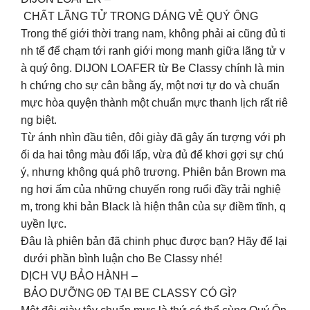
CHẤT LÃNG TỬ TRONG DÁNG VẺ QUÝ ÔNG
Trong thế giới thời trang nam, không phải ai cũng đủ ti
nh tế để chạm tới ranh giới mong manh giữa lãng tử v
à quý ông. DIJON LOAFER từ Be Classy chính là min
h chứng cho sự cân bằng ấy, một nơi tự do và chuẩn
mực hòa quyện thành một chuẩn mực thanh lịch rất riê
ng biệt.
Từ ánh nhìn đầu tiên, đôi giày đã gây ấn tượng với ph
ối da hai tông màu đối lấp, vừa đủ để khơi gợi sự chú
ý, nhưng không quá phô trương. Phiên bản Brown ma
ng hơi ấm của những chuyến rong ruổi đầy trải nghiệ
m, trong khi bản Black là hiện thân của sự điềm tĩnh, q
uyền lực.
Đâu là phiên bản đã chinh phục được bạn? Hãy để lại
dưới phần bình luận cho Be Classy nhé!
DỊCH VỤ BẢO HÀNH –
BẢO DƯỠNG 0Đ TẠI BE CLASSY CÓ GÌ?