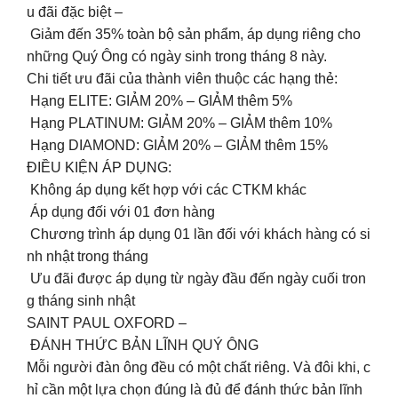
u đãi đặc biệt –
Giảm đến 35% toàn bộ sản phẩm, áp dụng riêng cho
những Quý Ông có ngày sinh trong tháng 8 này.
Chi tiết ưu đãi của thành viên thuộc các hạng thẻ:
️ Hạng ELITE: GIẢM 20% – GIẢM thêm 5%
️ Hạng PLATINUM: GIẢM 20% – GIẢM thêm 10%
️ Hạng DIAMOND: GIẢM 20% – GIẢM thêm 15%
ĐIỀU KIỆN ÁP DỤNG:
️ Không áp dụng kết hợp với các CTKM khác
️ Áp dụng đối với 01 đơn hàng
️ Chương trình áp dụng 01 lần đối với khách hàng có si
nh nhật trong tháng
️ Ưu đãi được áp dụng từ ngày đầu đến ngày cuối tron
g tháng sinh nhật
SAINT PAUL OXFORD –
ĐÁNH THỨC BẢN LĨNH QUÝ ÔNG
Mỗi người đàn ông đều có một chất riêng. Và đôi khi, c
hỉ cần một lựa chọn đúng là đủ để đánh thức bản lĩnh