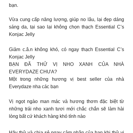
bạn.
Vừa cung cấp năng lượng, giúp no lâu, lại đẹp dáng
sáng da, tại sao lại không chọn thạch Essential C’s
Konjac Jelly
Giảm c.â.n không khó, có ngay thạch Essential C’s
Konjac Jelly
BẠN ĐÃ THỬ VỊ NHO XANH CỦA NHÀ
EVERYDAZE CHƯA?
Một trong những hương vị best seller của nhà
Everydaze nha các bạn
Vị ngọt ngào man mác và hương thơm đặc biệt từ
những trái nho xanh tươi mới chắc chắn sẽ làm hài
lòng bất cứ khách hàng khó tính nào
Hãy thử và chia sẻ ngay cảm nhận của bạn khi thử vị