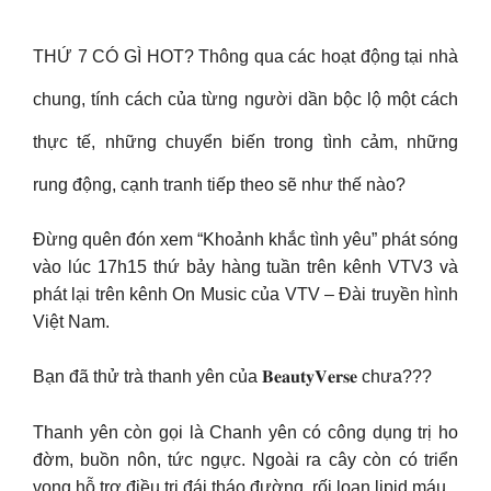
THỨ 7 CÓ GÌ HOT? Thông qua các hoạt động tại nhà
chung, tính cách của từng người dần bộc lộ một cách
thực tế, những chuyển biến trong tình cảm, những
rung động, cạnh tranh tiếp theo sẽ như thế nào?
Đừng quên đón xem “Khoảnh khắc tình yêu” phát sóng
vào lúc 17h15 thứ bảy hàng tuần trên kênh VTV3 và
phát lại trên kênh On Music của VTV – Đài truyền hình
Việt Nam.
Bạn đã thử trà thanh yên của 𝐁𝐞𝐚𝐮𝐭𝐲𝐕𝐞𝐫𝐬𝐞 chưa???
Thanh yên còn gọi là Chanh yên có công dụng trị ho
đờm, buồn nôn, tức ngực. Ngoài ra cây còn có triển
vọng hỗ trợ điều trị đái tháo đường, rối loạn lipid máu.