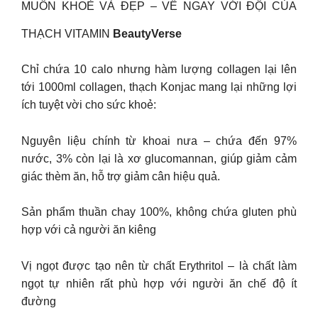
MUỐN KHOẺ VÀ ĐẸP – VỀ NGAY VỚI ĐỘI CỦA
THẠCH VITAMIN
BeautyVerse
Chỉ chứa 10 calo nhưng hàm lượng collagen lại lên
tới 1000ml collagen, thạch Konjac mang lại những lợi
ích tuyệt vời cho sức khoẻ:
Nguyên liệu chính từ khoai nưa – chứa đến 97%
nước, 3% còn lại là xơ glucomannan, giúp giảm cảm
giác thèm ăn, hỗ trợ giảm cân hiệu quả.
Sản phẩm thuần chay 100%, không chứa gluten phù
hợp với cả người ăn kiêng
Vị ngọt được tạo nên từ chất Erythritol – là chất làm
ngọt tự nhiên rất phù hợp với người ăn chế độ ít
đường