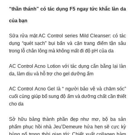
“thần thánh” có tác dụng F5 ngay tức khắc làn da
của bạn
Sữa rửa mặt AC Control series Mild Cleanser: có tác
dụng “quét sạch” bụi bẩn và cặn trang điểm tận sâu
trong lỗ chân lông mà không mất đi độ pH của da
AC Control Acno Lotion với tác dụng cân bằng lại làn
da, làm dịu và hỗ trợ cho gel dưỡng ẩm
AC Control Acno Gel là “ người bảo vệ và chăm sóc”
cuối cùng giúp bổ sung độ ẩm và dưỡng chất cần thiết
cho da
Sở hữu bảng thành phần đẹp như mơ, bộ ba sản
phẩm phục hồi nhà Jeu’Demeure hứa hẹn sẽ cực kỳ
bùng nổ trong thời gian tới: Chiết xuất collagen hàm