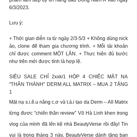
6/3/2023.
Lưu ý:
+ Thời gian diễn ra từ ngày 2/3-5/3 + Không dùng nick
ảo, clone để tham gia chương trình. + Mỗi tài khoản
chỉ được comment MỘT LẦN. + Thực hiện đủ bước
như trên mới được tính là hợp lệ.
SIÊU SALE CHỈ 2xxk/1 HỘP 4 CHIẾC MẶT NẠ
“THẦN THÁNH” DERM ALL MATRIX – MUA 2 TẶNG
1
Mặt nạ s.i.ê.u nâng c.ơ và t.á.i tạo da Derm – All Matrix
từng được “chiến thần review” Võ Hà Linh khen trong
vlog của mình đã lên kệ nhà BeautyVerse rồi đây! Tin
vui là trong tháng 3 này, BeautyVerse dành tặng bạn