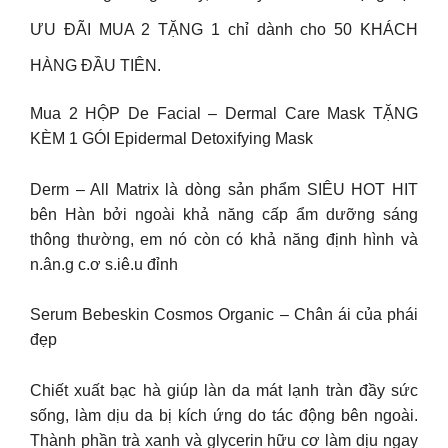
ƯU ĐÃI MUA 2 TẶNG 1 chỉ dành cho 50 KHÁCH
HÀNG ĐẦU TIÊN.
Mua 2 HỘP De Facial – Dermal Care Mask TẶNG
KÈM 1 GÓI Epidermal Detoxifying Mask
Derm – All Matrix là dòng sản phẩm SIÊU HOT HIT
bên Hàn bởi ngoài khả năng cấp ẩm dưỡng sáng
thông thường, em nó còn có khả năng định hình và
n.ân.g c.ơ s.iê.u đỉnh
Serum Bebeskin Cosmos Organic – Chân ái của phái
đẹp
Chiết xuất bạc hà giúp làn da mát lạnh tràn đầy sức
sống, làm dịu da bị kích ứng do tác động bên ngoài.
Thành phần trà xanh và glycerin hữu cơ làm dịu ngay