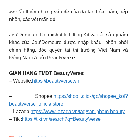
>> Cải thiện những vấn đề của da lão hóa: nám, nếp
nhăn, các vết mẩn đỏ.
Jeu’Demeure Dermishuttle Lifting Kit và các sản phẩm
khác của Jeu’Demeure được nhập khẩu, phân phối
chính hãng, độc quyền tại thị trường Việt Nam và
Đông Nam Á bởi BeautyVerse.
GIAN HÀNG TMĐT BeautyVerse:
– Website:
https://beautyverse.vn
– Shopee:
https://shopii.click/go/shopee_kol?
beautyverse_officialstore
– Lazada:
https://www.lazada.vn/tag/san-pham-beauty
– Tiki:
https://tiki.vn/search?q=BeautyVerse
Categories