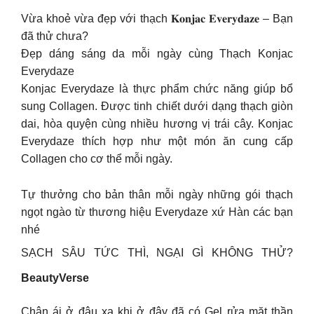
Vừa khoẻ vừa đẹp với thạch 𝐊𝐨𝐧𝐣𝐚𝐜 𝐄𝐯𝐞𝐫𝐲𝐝𝐚𝐳𝐞 – Bạn
đã thử chưa?
Đẹp dáng sáng da mỗi ngày cùng Thạch Konjac
Everydaze
Konjac Everydaze là thực phẩm chức năng giúp bổ
sung Collagen. Được tinh chiết dưới dạng thạch giòn
dai, hòa quyện cùng nhiều hương vị trái cây. Konjac
Everydaze thích hợp như một món ăn cung cấp
Collagen cho cơ thể mỗi ngày.
Tự thưởng cho bản thân mỗi ngày những gói thạch
ngọt ngào từ thương hiệu Everydaze xứ Hàn các bạn
nhé
SẠCH SÂU TỨC THÌ, NGẠI GÌ KHÔNG THỬ?
BeautyVerse
Chân ái ở đâu xa khi ở đây đã có Gel rửa mặt thần