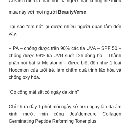
Cream chính là “bảo bối”, là người bạn không thể thiếu
mùa này với mọi người
BeautyVerse
Tại sao “em nó” lại được nhiều người quan tâm đến
vậy:
– PA – chống được trên 90% các tia UVA – SPF 50 –
chống được 98% tia UVB suốt 12h đồng hồ – Thành
phần nổi bật là Melatonin – được biết đến như 1 loại
Hoocmon của tuổi trẻ, làm chậm quá trình lão hóa và
chống oxy hóa.
“Có công mài sắt có ngày da xinh”
Chỉ chưa đầy 1 phút mỗi ngày sở hữu ngay làn da ẩm
xinh mướt mịn cùng Jeu’demeure Collagen
Germinating Peptide Reforming Toner plus