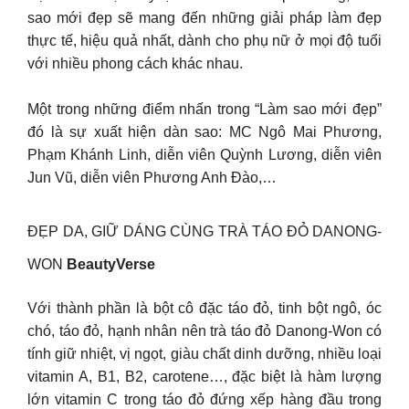
sao mới đẹp sẽ mang đến những giải pháp làm đẹp
thực tế, hiệu quả nhất, dành cho phụ nữ ở mọi độ tuổi
với nhiều phong cách khác nhau.
Một trong những điểm nhấn trong “Làm sao mới đẹp”
đó là sự xuất hiện dàn sao: MC Ngô Mai Phương,
Phạm Khánh Linh, diễn viên Quỳnh Lương, diễn viên
Jun Vũ, diễn viên Phương Anh Đào,…
ĐẸP DA, GIỮ DÁNG CÙNG TRÀ TÁO ĐỎ DANONG-
WON
BeautyVerse
Với thành phần là bột cô đặc táo đỏ, tinh bột ngô, óc
chó, táo đỏ, hạnh nhân nên trà táo đỏ Danong-Won có
tính giữ nhiệt, vị ngọt, giàu chất dinh dưỡng, nhiều loại
vitamin A, B1, B2, carotene…, đặc biệt là hàm lượng
lớn vitamin C trong táo đỏ đứng xếp hàng đầu trong