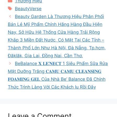
Thương Hiệu
Tags
BeautyVerse
Beauty Garden Là Thương Hiệu Phân Phối
Bán Lẻ Mỹ Phẩm Chính Hãng Hàng Đầu Hiện
Nay, Sở Hữu Hệ Thống Cửa Hàng Trải Rộng
Khắp 3 Miền Đất Nước, Có Mặt Tại Các Tỉnh –
Thành Phố Lớn Như Hà Nội, Đà Nẵng, Tp.hcm,
Đăklăk, Gia Lai, Đồng Nai, Cần Thơ.
BeBalance 𝐗 𝐋𝐄’𝐍𝐄𝐂𝐓 1 Siêu Phẩm Sữa Rửa
Mặt Dưỡng Trắng 𝐂𝐀𝐌𝐔 𝐂𝐀𝐌𝐔 𝐂𝐋𝐄𝐀𝐍𝐒𝐈𝐍𝐆
𝐅𝐎𝐀𝐌𝐈𝐍𝐆 𝐆𝐄𝐋 Của Nhà Be’ Balance Đã Chính
Thức Trình Làng Với Các Khách Iu Rồi Đây
Leave a Comment