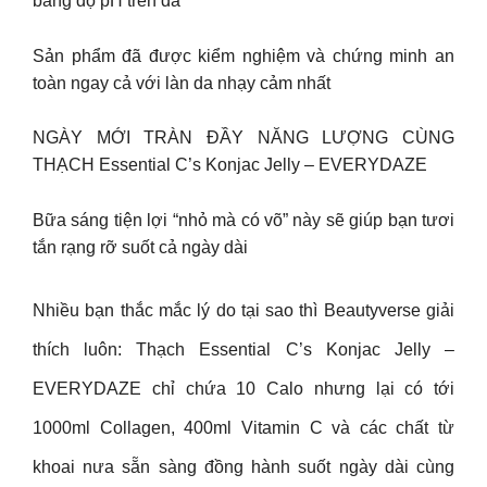
bằng độ pH trên da
Sản phẩm đã được kiểm nghiệm và chứng minh an
toàn ngay cả với làn da nhạy cảm nhất
NGÀY MỚI TRÀN ĐẦY NĂNG LƯỢNG CÙNG
THẠCH Essential C’s Konjac Jelly – EVERYDAZE
Bữa sáng tiện lợi “nhỏ mà có võ” này sẽ giúp bạn tươi
tắn rạng rỡ suốt cả ngày dài
Nhiều bạn thắc mắc lý do tại sao thì Beautyverse giải
thích luôn: Thạch Essential C’s Konjac Jelly –
EVERYDAZE chỉ chứa 10 Calo nhưng lại có tới
1000ml Collagen, 400ml Vitamin C và các chất từ
khoai nưa sẵn sàng đồng hành suốt ngày dài cùng