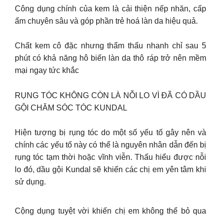
Công dụng chính của kem là cải thiện nếp nhăn, cấp
ẩm chuyên sâu và góp phần trẻ hoá làn da hiệu quả.
Chất kem cô đặc nhưng thẩm thấu nhanh chỉ sau 5
phút có khả năng hô biến làn da thô ráp trở nên mềm
mại ngay tức khắc
RỤNG TÓC KHÔNG CÒN LÀ NỖI LO VÌ ĐÃ CÓ DẦU
GỘI CHĂM SÓC TÓC KUNDAL
Hiện tượng bị rụng tóc do một số yếu tố gây nên và
chính các yếu tố này có thể là nguyên nhân dẫn đến bị
rụng tóc tạm thời hoặc vĩnh viễn. Thấu hiểu được nỗi
lo đó, dầu gội Kundal sẽ khiến các chị em yên tâm khi
sử dụng.
Cộng dụng tuyệt vời khiến chị em không thể bỏ qua