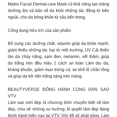
Matrix Facial Dermal-care Mask có khả năng tạo màng
dưỡng ẩm và bảo vệ da khỏi những tác động từ bên
ngoài, cho da bóng khỏe từ sâu bên trong.
Công dụng hữu ích của sản phẩm
Bổ sung các dưỡng chất, vitamin giúp da khỏe mạnh,
giảm thiểu những tác hại từ môi trường, UV Cải thiện
làn da cháy nắng, sạm đen, melamin, vết thâm, giúp
da trắng mịn đều màu 1 cách an toàn Làm dịu da,
kháng khuẩn, giảm mụn trứng cá, se khít lỗ chân lông
và giúp da trở nên trắng sáng mịn màng.
BEAUTYVERSE ĐỒNG HÀNH CÙNG DÀN SAO
VTV
Làm sao mới đẹp là chương trình chuyên biệt về làm
đẹp, chia sẻ những xu hướng, bí quyết làm đẹp đang
thịnh hành hiện nay tại VTV. Với 48 số phát sóng, Làm