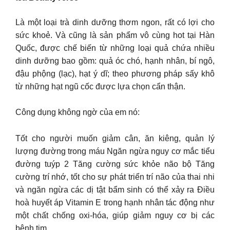
Là một loại trà dinh dưỡng thơm ngon, rất có lợi cho
sức khoẻ. Và cũng là sản phẩm vô cùng hot tại Hàn
Quốc, được chế biến từ những loại quả chứa nhiều
dinh dưỡng bao gồm: quả óc chó, hạnh nhân, bí ngô,
đậu phộng (lạc), hạt ý dĩ; theo phương pháp sấy khô
từ những hạt ngũ cốc được lựa chọn cẩn thận.
Công dụng không ngờ của em nó:
Tốt cho người muốn giảm cân, ăn kiêng, quản lý
lượng đường trong máu Ngăn ngừa nguy cơ mắc tiểu
đường tuýp 2 Tăng cường sức khỏe não bộ Tăng
cường trí nhớ, tốt cho sự phát triển trí não của thai nhi
và ngăn ngừa các dị tật bẩm sinh có thể xảy ra Điều
hoà huyết áp Vitamin E trong hạnh nhân tác động như
một chất chống oxi-hóa, giúp giảm nguy cơ bị các
bệnh tim.