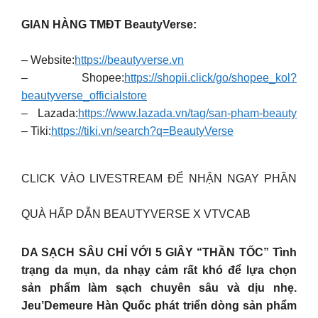
GIAN HÀNG TMĐT BeautyVerse:
– Website:
https://beautyverse.vn
– Shopee:
https://shopii.click/go/shopee_kol?
beautyverse_officialstore
– Lazada:
https://www.lazada.vn/tag/san-pham-beauty
– Tiki:
https://tiki.vn/search?q=BeautyVerse
CLICK VÀO LIVESTREAM ĐỂ NHẬN NGAY PHẦN
QUÀ HẤP DẪN BEAUTYVERSE X VTVCAB
DA SẠCH SÂU CHỈ VỚI 5 GIÂY “THẦN TỐC” Tình
trạng da mụn, da nhạy cảm rất khó để lựa chọn
sản phẩm làm sạch chuyên sâu và dịu nhẹ.
Jeu’Demeure Hàn Quốc phát triển dòng sản phẩm