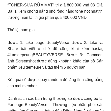
“TONER-SỮA RỬA MẶT” trị giá 800.000 vnđ 03 Giải
Ba: 1 Kem chống nắng phổ rộng nâng tone hot nhất thị
trường hiện tại trị giá phần quà 400.000 VNĐ
Thể lệ tham gia
Bước 1: Like page BeautyVerse Bước 2: Like và
Share bài viết ở chế độ công khai kèm hastag
#LamdepcungBEAUTYVERSE Bước 3: Comment
ảnh Screenshot được đúng khoảnh khắc của bộ Sản
phẩm Jeu’demeure và tag thêm 5 người bạn.
Kết quả sẽ được quay random để tăng tính công bằng
cho mọi member.
Danh sách các bạn trúng thưởng sẽ được công bố tại
Fanpage BeautyVerse – Thương hiệu phân phối sản
phẩm làm đẹp uy tín hàng đầu Đông Nam Á vào ngày