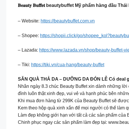
𝐁𝐞𝐚𝐮𝐭𝐲 𝐁𝐮𝐟𝐟𝐞𝐭 beautybuffet Mỹ phẩm hàng đầu Thá
– Website:
https://beautybuffet.com.vn
– Shopee:
https://shopii.click/go/shopee_kol?beautybu
– Lazada:
https://www.lazada.vn/shop/beauty-buffet-v
– Tiki:
https://tiki.vn/cua-hang/beauty-buffet
SĂN QUÀ THẢ DA – DƯỠNG DA ĐÓN LỄ Có deal gì ho
Nhân ngày 8.3 chúc Beauty Buffet xin dành những lời 
đình luôn thật xinh đẹp, vui vẻ và hạnh phúc bên nhữ
Khi mua đơn hàng từ 299K của Beauty Buffet sẽ được
Kem theo hộp quà xinh xắn để mọi người có thể làm q
Làm đẹp không giới hạn với tất cả các sản phẩm của B
Chinh phục ngay các sản phẩm làm đẹp tại: www.beau