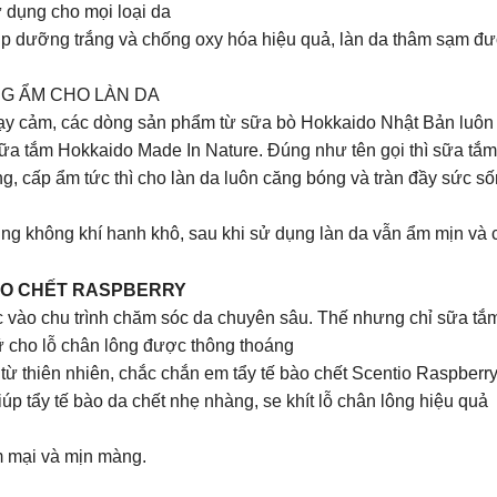
 dụng cho mọi loại da
p dưỡng trắng và chống oxy hóa hiệu quả, làn da thâm sạm được
G ẨM CHO LÀN DA
hạy cảm, các dòng sản phẩm từ sữa bò Hokkaido Nhật Bản luôn
ữa tắm Hokkaido Made In Nature. Đúng như tên gọi thì sữa tắm
g, cấp ẩm tức thì cho làn da luôn căng bóng và tràn đầy sức s
ùng không khí hanh khô, sau khi sử dụng làn da vẫn ẩm mịn và 
ÀO CHẾT RASPBERRY
c vào chu trình chăm sóc da chuyên sâu. Thế nhưng chỉ sữa tắ
iữ cho lỗ chân lông được thông thoáng
 thiên nhiên, chắc chắn em tẩy tế bào chết Scentio Raspberry 
úp tẩy tế bào da chết nhẹ nhàng, se khít lỗ chân lông hiệu quả
ềm mại và mịn màng.