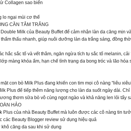
từ Collagen sao biển
lo ngại mùi cơ thể
ÔNG CẦN TẮM TRẮNG
Double Milk của Beauty Buffet để cảm nhận làn da căng mịn và
 thẩm thấu nhanh, giúp nuôi dưỡng làn da trắng sáng, đồng th
c hắc sắc tố và vết thâm, ngăn ngừa tích tụ sắc tố melanin, c
lớp màng khóa ẩm, hạn chế tình trạng da bong tróc và lão hóa
t con bò Milk Plus đang khiến con tim mọi cô nàng “liêu xiêu”
k Plus để tiếp thêm năng lượng cho làn da suốt ngày dài. Chỉ 
hương thơm sữa bò vô cùng ngọt ngào và khả năng len lỏi tẩy s
HOÀN HẢO
lk Plus của nhà Beauty Buffet mà luôn được các cô nàng tin tư
ợc các Beauty Blogger review sử dụng hiệu quả
 khô căng da sau khi sử dụng