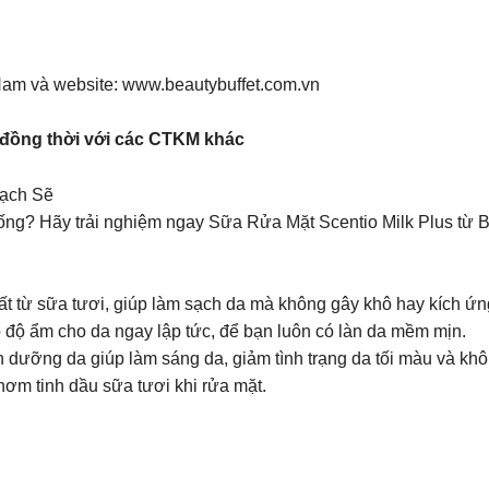
 Nam và website: www.beautybuffet.com.vn
 đồng thời với các CTKM khác
Sạch Sẽ
ng? Hãy trải nghiệm ngay Sữa Rửa Mặt Scentio Milk Plus từ Be
ất từ sữa tươi, giúp làm sạch da mà không gây khô hay kích ứn
 độ ẩm cho da ngay lập tức, để bạn luôn có làn da mềm mịn.
n dưỡng da giúp làm sáng da, giảm tình trạng da tối màu và kh
ơm tinh dầu sữa tươi khi rửa mặt.
.