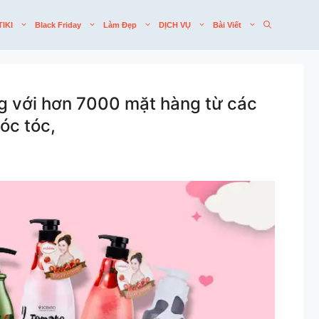
TIKI
Black Friday
Làm Đẹp
DỊCH VỤ
Bài Viết
ng với hơn 7000 mặt hàng từ các
óc tóc,