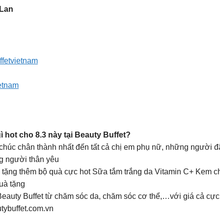
i Lan
ffetvietnam
ietnam
t cho 8.3 này tại Beauty Buffet?
chúc chân thành nhất đến tất cả chị em phụ nữ, những người đã
ng người thân yêu
 tặng thêm bộ quà cực hot Sữa tắm trắng da Vitamin C+ Kem 
uà tặng
eauty Buffet từ chăm sóc da, chăm sóc cơ thể,…với giá cả cực
tybuffet.com.vn