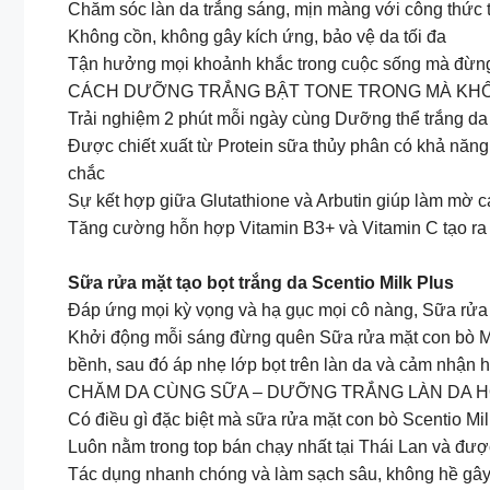
Chăm sóc làn da trắng sáng, mịn màng với công thức 
Không cồn, không gây kích ứng, bảo vệ da tối đa
Tận hưởng mọi khoảnh khắc trong cuộc sống mà đừng 
CÁCH DƯỠNG TRẮNG BẬT TONE TRONG MÀ KH
Trải nghiệm 2 phút mỗi ngày cùng Dưỡng thể trắng da 
Được chiết xuất từ Protein sữa thủy phân có khả năng
chắc
Sự kết hợp giữa Glutathione và Arbutin giúp làm mờ cá
Tăng cường hỗn hợp Vitamin B3+ và Vitamin C tạo ra 
Sữa rửa mặt tạo bọt trắng da Scentio Milk Plus
Đáp ứng mọi kỳ vọng và hạ gục mọi cô nàng, Sữa rửa mặ
Khởi động mỗi sáng đừng quên Sữa rửa mặt con bò Mil
bềnh, sau đó áp nhẹ lớp bọt trên làn da và cảm nhận 
CHĂM DA CÙNG SỮA – DƯỠNG TRẮNG LÀN DA 
Có điều gì đặc biệt mà sữa rửa mặt con bò Scentio Mi
Luôn nằm trong top bán chạy nhất tại Thái Lan và đư
Tác dụng nhanh chóng và làm sạch sâu, không hề gây