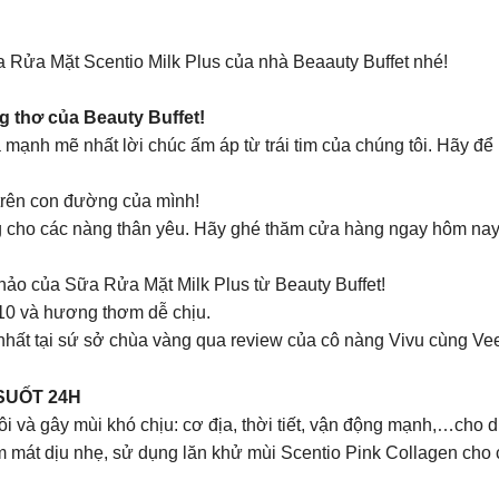
a Rửa Mặt Scentio Milk Plus của nhà Beaauty Buffet nhé!
thơ của Beauty Buffet!
ạnh mẽ nhất lời chúc ấm áp từ trái tim của chúng tôi. Hãy để B
trên con đường của mình!
ng cho các nàng thân yêu. Hãy ghé thăm cửa hàng ngay hôm na
hảo của Sữa Rửa Mặt Milk Plus từ Beauty Buffet!
10 và hương thơm dễ chịu.
hất tại sứ sở chùa vàng qua review của cô nàng Vivu cùng Ve
 SUỐT 24H
i và gây mùi khó chịu: cơ địa, thời tiết, vận động mạnh,…cho 
át dịu nhẹ, sử dụng lăn khử mùi Scentio Pink Collagen cho các