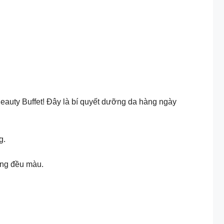
auty Buffet! Đây là bí quyết dưỡng da hàng ngày
g.
ông đều màu.