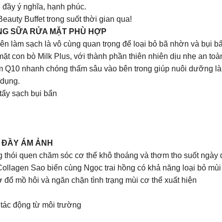
, đầy ý nghĩa, hạnh phúc.
uty Buffet trong suốt thời gian qua!
NG SỮA RỬA MẶT PHÙ HỢP
ên làm sạch là vô cùng quan trọng để loại bỏ bã nhờn và bụi b
mặt con bò Milk Plus, với thành phần thiên nhiên dịu nhẹ an toà
m Q10 nhanh chóng thấm sâu vào bên trong giúp nuôi dưỡng làn
 dụng.
tẩy sạch bụi bẩn
H ĐẦY ÁM ẢNH
g thói quen chăm sóc cơ thể khô thoáng và thơm tho suốt ngày 
 Collagen Sao biển cùng Ngọc trai hồng có khả năng loại bỏ mùi
 đổ mồ hôi và ngăn chặn tình trạng mùi cơ thể xuất hiện
 tác động từ môi trường