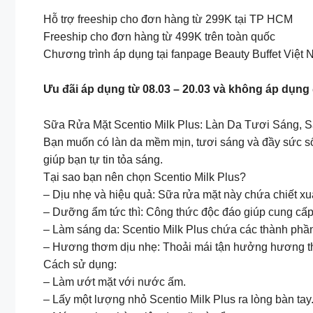
Hỗ trợ freeship cho đơn hàng từ 299K tại TP HCM
Freeship cho đơn hàng từ 499K trên toàn quốc
Chương trình áp dụng tại fanpage Beauty Buffet Việt
Ưu đãi áp dụng từ 08.03 – 20.03 và không áp dụng
Sữa Rửa Mặt Scentio Milk Plus: Làn Da Tươi Sáng, 
Bạn muốn có làn da mềm mịn, tươi sáng và đầy sức số
giúp bạn tự tin tỏa sáng.
Tại sao bạn nên chọn Scentio Milk Plus?
– Dịu nhẹ và hiệu quả: Sữa rửa mặt này chứa chiết xu
– Dưỡng ẩm tức thì: Công thức độc đáo giúp cung cấp
– Làm sáng da: Scentio Milk Plus chứa các thành phầ
– Hương thơm dịu nhẹ: Thoải mái tận hưởng hương th
Cách sử dụng:
– Làm ướt mặt với nước ấm.
– Lấy một lượng nhỏ Scentio Milk Plus ra lòng bàn tay