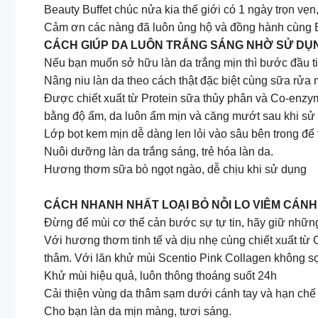
Beauty Buffet chúc nửa kia thế giới có 1 ngày trọn vẹn
Cảm ơn các nàng đã luôn ủng hộ và đồng hành cùng Bea
CÁCH GIÚP DA LUÔN TRẮNG SÁNG NHỜ SỬ DỤ
Nếu bạn muốn sở hữu làn da trắng mịn thì bước đầu ti
Nâng niu làn da theo cách thật đặc biệt cùng sữa rửa 
Được chiết xuất từ Protein sữa thủy phân và Co-enzy
bằng độ ẩm, da luôn ẩm mịn và căng mướt sau khi sử
Lớp bọt kem mịn dễ dàng len lỏi vào sâu bên trong để 
Nuôi dưỡng làn da trắng sáng, trẻ hóa làn da.
Hương thơm sữa bò ngọt ngào, dễ chịu khi sử dụng
CÁCH NHANH NHẤT LOẠI BỎ NỖI LO VIÊM CÁN
Đừng để mùi cơ thể cản bước sự tự tin, hãy giữ nhữn
Với hương thơm tinh tế và dịu nhẹ cùng chiết xuất từ
thâm. Với lăn khử mùi Scentio Pink Collagen không sợ
Khử mùi hiệu quả, luôn thông thoáng suốt 24h
Cải thiện vùng da thâm sạm dưới cánh tay và hạn chế
Cho bạn làn da mịn màng, tươi sáng.