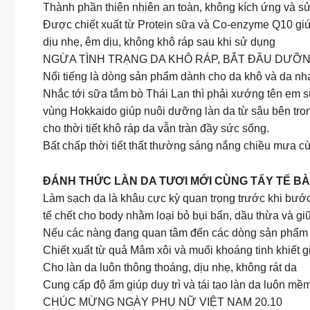
Thành phần thiên nhiên an toàn, không kích ứng và sử
Được chiết xuất từ Protein sữa và Co-enzyme Q10 giú
dịu nhẹ, êm dịu, không khô ráp sau khi sử dụng
NGỪA TÌNH TRẠNG DA KHÔ RÁP, BẮT ĐẦU DƯỠN
Nổi tiếng là dòng sản phẩm dành cho da khô và da n
Nhắc tới sữa tắm bò Thái Lan thì phải xướng tên em s
vùng Hokkaido giúp nuôi dưỡng làn da từ sâu bên tron
cho thời tiết khô ráp da vẫn tràn đầy sức sống.
Bất chấp thời tiết thất thường sáng nắng chiều mưa c
ĐÁNH THỨC LÀN DA TƯƠI MỚI CÙNG TẨY TẾ B
Làm sạch da là khâu cực kỳ quan trọng trước khi bướ
tế chết cho body nhằm loại bỏ bụi bẩn, dầu thừa và g
Nếu các nàng đang quan tâm đến các dòng sản phẩm từ
Chiết xuất từ quả Mâm xôi và muối khoáng tinh khiết gi
Cho làn da luôn thông thoáng, dịu nhẹ, không rát da
Cung cấp độ ẩm giúp duy trì và tái tạo làn da luôn m
CHÚC MỪNG NGÀY PHỤ NỮ VIỆT NAM 20.10