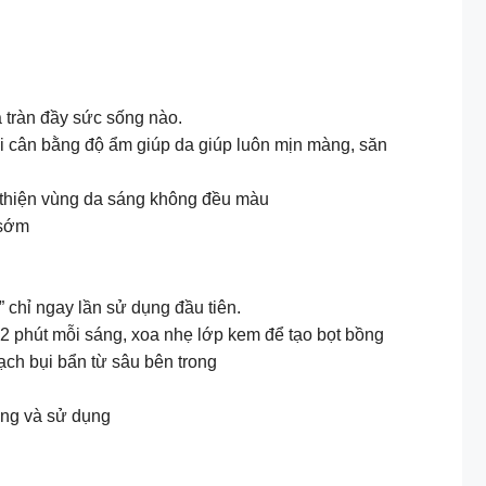
 tràn đầy sức sống nào.
ời cân bằng độ ẩm giúp da giúp luôn mịn màng, săn
ải thiện vùng da sáng không đều màu
 sớm
 chỉ ngay lần sử dụng đầu tiên.
2 phút mỗi sáng, xoa nhẹ lớp kem để tạo bọt bồng
ạch bụi bẩn từ sâu bên trong
ởng và sử dụng