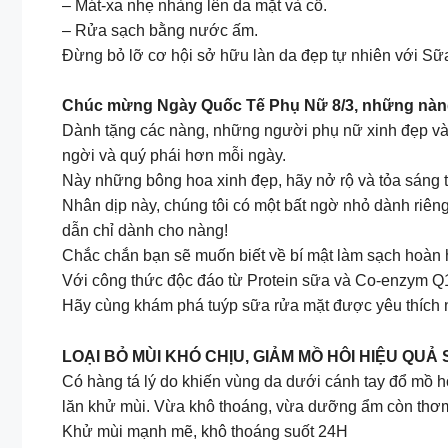
– Mát-xa nhẹ nhàng lên da mặt và cổ.
– Rửa sạch bằng nước ấm.
Đừng bỏ lỡ cơ hội sở hữu làn da đẹp tự nhiên với Sữ
Chúc mừng Ngày Quốc Tế Phụ Nữ 8/3, những nàng 
Dành tặng các nàng, những người phụ nữ xinh đẹp và m
ngời và quý phái hơn mỗi ngày.
Này những bông hoa xinh đẹp, hãy nở rộ và tỏa sáng 
Nhân dịp này, chúng tôi có một bất ngờ nhỏ dành riê
dẫn chỉ dành cho nàng!
Chắc chắn bạn sẽ muốn biết về bí mật làm sạch hoàn 
Với công thức độc đáo từ Protein sữa và Co-enzym Q
Hãy cùng khám phá tuýp sữa rửa mặt được yêu thích n
LOẠI BỎ MÙI KHÓ CHỊU, GIẢM MỒ HÔI HIỆU QUẢ
Có hàng tá lý do khiến vùng da dưới cánh tay đổ mồ hô
lăn khử mùi. Vừa khô thoáng, vừa dưỡng ẩm còn thơm m
Khử mùi mạnh mẽ, khô thoáng suốt 24H