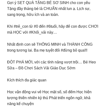
Gợi ý SET QUÀ TẶNG BÉ SƠ SINH cho con yêu
Tặng đầy tháng bé là CHUẨN nhất lun ạ. Lịch sự,
sang trọng, hữu ích và an toàn.
Khi #trẻ_con từ #0 đến #6tuổi, hãy để con được CHƠI
mà HỌC với #Khối_vải này…
Nhất định con sẽ THÔNG MINH và THÀNH CÔNG
trong tương lai. Ba mẹ tuyệt đối #đừng bỏ qua!!!
ĐỘT PHÁ MỚI, với các tính năng vượt trội… Bé Heo
Sữa – Đồ Chơi Sách Vải Giáo Dục Sớm
Kích thích đa giác quan
Học vận động vui vẻ Học mặt số, số đếm Học hiện
tượng thiên nhiên kỳ thú Phát triển ngôn ngữ, khả
năng kể chuyện