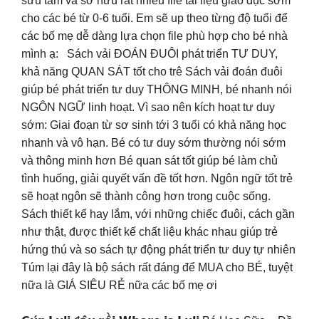
sưu tầm và sở hữu rất nhiều file tài liệu giáo dục sớm
cho các bé từ 0-6 tuổi. Em sẽ up theo từng độ tuổi để
các bố mẹ dễ dàng lựa chọn file phù hợp cho bé nhà
mình ạ: Sách vải ĐOÁN ĐUÔI phát triển TƯ DUY,
khả năng QUAN SÁT tốt cho trê Sách vải đoán đuôi
giúp bé phát triển tư duy THÔNG MINH, bé nhanh nói
NGÔN NGỮ linh hoạt. Vì sao nên kích hoạt tư duy
sớm: Giai đoạn từ sơ sinh tới 3 tuổi có khả năng học
nhanh và vô hạn. Bé có tư duy sớm thường nói sớm
và thông minh hơn Bé quan sát tốt giúp bé làm chủ
tình huống, giải quyết vấn đề tốt hơn. Ngôn ngữ tốt trẻ
sẽ hoạt ngôn sẽ thành công hơn trong cuộc sống.
Sách thiết kế hay lắm, với những chiếc đuôi, cách gần
như thật, được thiết kế chất liệu khác nhau giúp trẻ
hứng thú và so sách tự động phát triển tư duy tự nhiên
Túm lại đây là bộ sách rất đáng để MUA cho BÉ, tuyệt
nữa là GIÁ SIÊU RẺ nữa các bố mẹ ơi