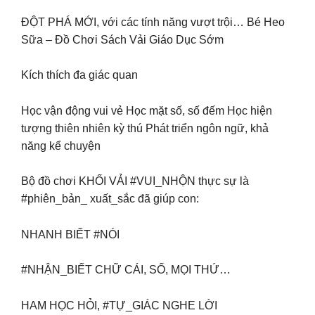
ĐỘT PHÁ MỚI, với các tính năng vượt trội… Bé Heo
Sữa – Đồ Chơi Sách Vải Giáo Dục Sớm
Kích thích đa giác quan
Học vận động vui vẻ Học mặt số, số đếm Học hiện
tượng thiên nhiên kỳ thú Phát triển ngôn ngữ, khả
năng kể chuyện
Bộ đồ chơi KHỐI VẢI #VUI_NHỘN thực sự là
#phiên_bản_ xuất_sắc đã giúp con:
NHANH BIẾT #NÓI
#NHẬN_BIẾT CHỮ CÁI, SỐ, MỌI THỨ…
HAM HỌC HỎI, #TỰ_GIÁC NGHE LỜI