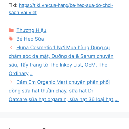
Tiki:
https://tiki.vn/cua-hang/be-heo-sua-do-choi-
sach-vai-viet
Categories
Thương Hiệu
Tags
Bé Heo Sữa
Huna Cosmetic 1 Nơi Mua hàng Dụng cụ
chăm sóc da mặt, Dưỡng da & Serum chuyên
sâu, Tẩy trang từ The Inkey List, OEM, The
Ordinary,..
Cám Em Organic Mart chuyên phân phối
dòng sữa hạt thuần chay, sữa hạt Dr
Oatcare,sữa hạt orgarain, sữa hạt 36 loại hạt,…