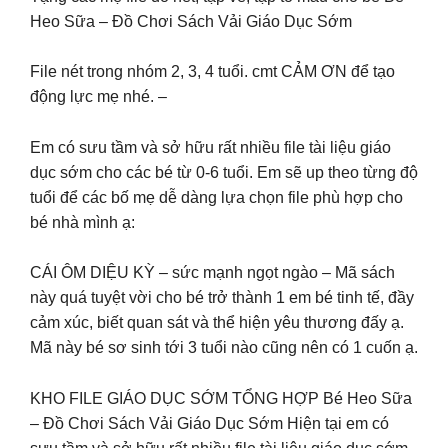
Heo Sữa – Đồ Chơi Sách Vải Giáo Dục Sớm
File nét trong nhóm 2, 3, 4 tuổi. cmt CẢM ƠN để tạo
động lực mẹ nhé. –
Em có sưu tầm và sở hữu rất nhiều file tài liệu giáo
dục sớm cho các bé từ 0-6 tuổi. Em sẽ up theo từng độ
tuổi để các bố mẹ dễ dàng lựa chọn file phù hợp cho
bé nhà mình ạ:
CÁI ÔM DIỆU KỲ – sức mạnh ngọt ngào – Mã sách
này quá tuyệt vời cho bé trở thành 1 em bé tinh tế, đầy
cảm xúc, biết quan sát và thể hiện yêu thương đấy ạ.
Mã này bé sơ sinh tới 3 tuổi nào cũng nên có 1 cuốn ạ.
KHO FILE GIÁO DỤC SỚM TỔNG HỢP Bé Heo Sữa
– Đồ Chơi Sách Vải Giáo Dục Sớm Hiện tại em có