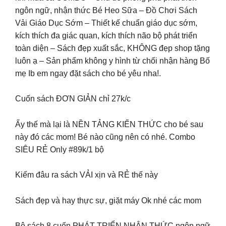
ngôn ngữ, nhận thức Bé Heo Sữa – Đồ Chơi Sách
Vải Giáo Dục Sớm – Thiết kế chuẩn giáo dục sớm,
kích thích đa giác quan, kích thích não bộ phát triển
toàn diện – Sách đẹp xuất sắc, KHÔNG đẹp shop tặng
luôn ạ – Sản phẩm không y hình từ chối nhận hàng Bố
mẹ Ib em ngay đặt sách cho bé yêu nha!.
Cuốn sách ĐƠN GIẢN chỉ 27k/c
Ấy thế mà lại là NỀN TẢNG KIẾN THỨC cho bé sau
này đó các mom! Bé nào cũng nên có nhé. Combo
SIÊU RẺ Only #89k/1 bộ
Kiếm đâu ra sách VẢI xịn và RẺ thế này
Sách đẹp và hay thực sự, giặt máy Ok nhé các mom
Bộ sách 8 cuốn PHÁT TRIỂN NHẬN THỨC ngôn ngữ