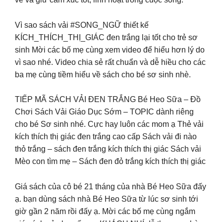
Vì sao sách vải #SONG_NGỮ thiết kế
KÍCH_THÍCH_THỊ_GIÁC đen trắng lại tốt cho trẻ sơ
sinh Mời các bố mẹ cùng xem video để hiểu hơn lý do
vì sao nhé. Video chia sẻ rất chuẩn và dễ hiều cho các
ba mẹ cùng tiềm hiểu về sách cho bé sơ sinh nhè.
TIẾP MÃ SÁCH VẢI ĐEN TRẮNG Bé Heo Sữa – Đồ
Chơi Sách Vải Giáo Dục Sớm – TOPIC dành riêng
cho bé Sơ sinh nhé. Cực hay luôn các mom ạ Thẻ vải
kích thích thị giác đen trắng cao cấp Sách vải đi nào
thỏ trắng – sách đen trắng kích thích thị giác Sách vải
Mèo con tìm mẹ – Sách đen đỏ trắng kích thích thị giác
Giá sách của cô bé 21 tháng của nhà Bé Heo Sữa đấy
ạ. bạn dùng sách nhà Bé Heo Sữa từ lúc sơ sinh tới
giờ gần 2 năm rồi đấy ạ. Mời các bố mẹ cùng ngắm