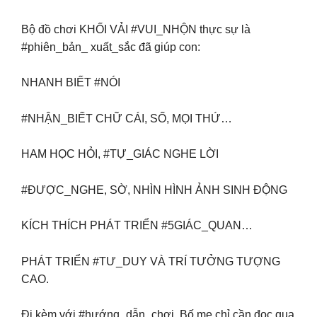
Bộ đồ chơi KHỐI VẢI #VUI_NHỘN thực sự là
#phiên_bản_ xuất_sắc đã giúp con:
NHANH BIẾT #NÓI
#NHẬN_BIẾT CHỮ CÁI, SỐ, MỌI THỨ…
HAM HỌC HỎI, #TỰ_GIÁC NGHE LỜI
#ĐƯỢC_NGHE, SỜ, NHÌN HÌNH ẢNH SINH ĐỘNG
KÍCH THÍCH PHÁT TRIỂN #5GIÁC_QUAN…
PHÁT TRIỂN #TƯ_DUY VÀ TRÍ TƯỞNG TƯỢNG
CAO.
Đi kèm với #hướng_dẫn_chơi. Bố mẹ chỉ cần đọc qua