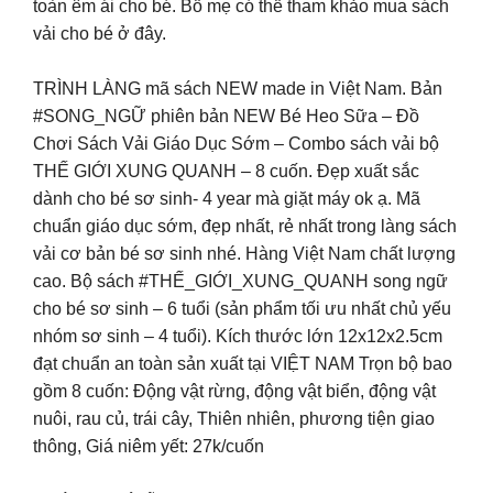
toàn êm ái cho bé. Bố mẹ có thể tham khảo mua sách
vải cho bé ở đây.
TRÌNH LÀNG mã sách NEW made in Việt Nam. Bản
#SONG_NGỮ phiên bản NEW Bé Heo Sữa – Đồ
Chơi Sách Vải Giáo Dục Sớm – Combo sách vải bộ
THẾ GIỚI XUNG QUANH – 8 cuốn. Đẹp xuất sắc
dành cho bé sơ sinh- 4 year mà giặt máy ok ạ. Mã
chuẩn giáo dục sớm, đẹp nhất, rẻ nhất trong làng sách
vải cơ bản bé sơ sinh nhé. Hàng Việt Nam chất lượng
cao. Bộ sách #THẾ_GIỚI_XUNG_QUANH song ngữ
cho bé sơ sinh – 6 tuổi (sản phẩm tối ưu nhất chủ yếu
nhóm sơ sinh – 4 tuổi). Kích thước lớn 12x12x2.5cm
đạt chuẩn an toàn sản xuất tại VIỆT NAM Trọn bộ bao
gồm 8 cuốn: Động vật rừng, động vật biển, động vật
nuôi, rau củ, trái cây, Thiên nhiên, phương tiện giao
thông, Giá niêm yết: 27k/cuốn