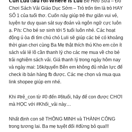
𝗖𝘂́𝗻 𝗟𝘂𝗹𝗶 đ𝗮̂𝘂 𝗿𝗼̂̀𝗶-𝗪𝗵𝗲𝗿𝗲 𝗶𝘀 𝗟𝘂𝗹𝗶 Bé Heo Sữa – Đồ
Chơi Sách Vải Giáo Dục Sớm – Trò trốn tìm là trò HAY
SỐ 1 của tuổi thơ. Cuốn này giúp trẻ thư giãn vui vẻ,
luyện tư duy quan sát suy đoán và ngôn ngữ cực luôn
ạ. P/s: Cho bé sơ sinh tới 5 tuổi luôn nhé. Các hoạt
động ú òa đi tìm chú chó Luli sẽ giúp các bé có khoảng
thời gian chơi cùng Ba Mẹ thật thích thú Kho em còn ít
sách vải lẻ lô cần thanh lý cho các mẹ mua về cho bé
trải nghiệm sách vải. Giá thanh lý trong ngày hôm nay
và ngày mai: 16k/quyển Bên em không đủ nhân lực để
check ib bán hàng fb được. Các mẹ chọn và mua qua
link shopee giúp em nhé.
Khi #trẻ_con từ #0 đến #6tuổi, hãy để con được CHƠI
mà HỌC với #Khối_vải này…
Nhất định con sẽ THÔNG MINH và THÀNH CÔNG
trong tương lai. Ba mẹ tuyệt đối #đừng bỏ qua!!!