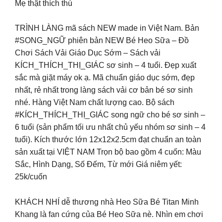
Mẹ thật thích thú
TRÌNH LÀNG mã sách NEW made in Việt Nam. Bản
#SONG_NGỮ phiên bản NEW Bé Heo Sữa – Đồ
Chơi Sách Vải Giáo Dục Sớm – Sách vải
KÍCH_THÍCH_THỊ_GIÁC sơ sinh – 4 tuổi. Đẹp xuất
sắc mà giặt máy ok ạ. Mã chuẩn giáo dục sớm, đẹp
nhất, rẻ nhất trong làng sách vải cơ bản bé sơ sinh
nhé. Hàng Việt Nam chất lượng cao. Bộ sách
#KÍCH_THÍCH_THỊ_GIÁC song ngữ cho bé sơ sinh –
6 tuổi (sản phẩm tối ưu nhất chủ yếu nhóm sơ sinh – 4
tuổi). Kích thước lớn 12x12x2.5cm đạt chuẩn an toàn
sản xuất tại VIỆT NAM Trọn bộ bao gồm 4 cuốn: Màu
Sắc, Hình Dạng, Số Đếm, Từ mới Giá niêm yết:
25k/cuốn
KHÁCH NHÍ dễ thương nhà Heo Sữa Bé Titan Minh
Khang là fan cứng của Bé Heo Sữa nè. Nhìn em chơi