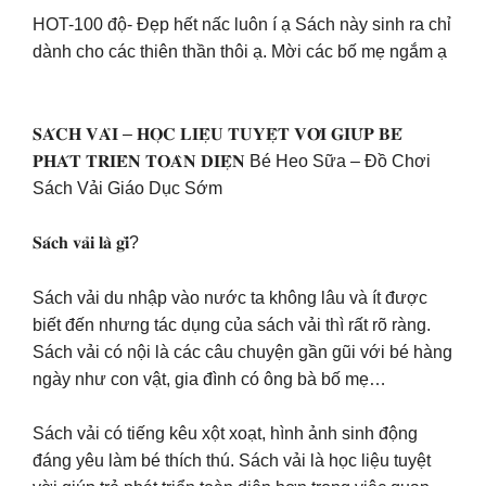
HOT-100 độ- Đẹp hết nấc luôn í ạ Sách này sinh ra chỉ
dành cho các thiên thần thôi ạ. Mời các bố mẹ ngắm ạ
𝐒𝐀́𝐂𝐇 𝐕𝐀̉𝐈 – 𝐇𝐎̣𝐂 𝐋𝐈𝐄̣̂𝐔 𝐓𝐔𝐘𝐄̣̂𝐓 𝐕𝐎̛̀𝐈 𝐆𝐈𝐔́𝐏 𝐁𝐄́
𝐏𝐇𝐀́𝐓 𝐓𝐑𝐈𝐄̂̉𝐍 𝐓𝐎𝐀̀𝐍 𝐃𝐈𝐄̣̂𝐍 Bé Heo Sữa – Đồ Chơi
Sách Vải Giáo Dục Sớm
𝐒𝐚́𝐜𝐡 𝐯𝐚̉𝐢 𝐥𝐚̀ 𝐠𝐢̀?
Sách vải du nhập vào nước ta không lâu và ít được
biết đến nhưng tác dụng của sách vải thì rất rõ ràng.
Sách vải có nội là các câu chuyện gần gũi với bé hàng
ngày như con vật, gia đình có ông bà bố mẹ…
Sách vải có tiếng kêu xột xoạt, hình ảnh sinh động
đáng yêu làm bé thích thú. Sách vải là học liệu tuyệt