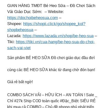
GIAN HÀNG TMĐT Bé Heo Sữa – Đồ Chơi Sách
Vải Giáo Dục Sớm: – Website:
https://dochoibeheosua.com
–
Shopee:
https://shopii.click/go/shopee_kol?
shopbeheosua
–
Lazada:
https://www.lazada.vn/shop/be-heo-sua
–
Tiki:
https://tiki.vn/cua-hang/be-heo-sua-do-choi-
sach-vai-viet
Sản phẩm BÉ HEO SỮA Đồ chơi giáo dục đầu đơì
cùng các BÉ HEO SỮA khác từ đang chờ đón bạn!
Giá rẻ bất ngờ!
COMBO SÁCH VẢI – HỮU ÍCH – AN TOÀN ! Sale _
Chỉ #27k Ship COD toàn quốc #Đặc_Biệt: SIÊU RẺ
khi mua cả COMBO – Chủ đề phong phú phát triển