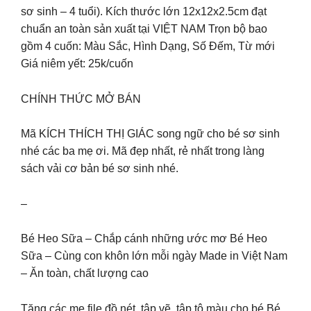
sơ sinh – 4 tuổi). Kích thước lớn 12x12x2.5cm đạt
chuẩn an toàn sản xuất tại VIỆT NAM Trọn bộ bao
gồm 4 cuốn: Màu Sắc, Hình Dạng, Số Đếm, Từ mới
Giá niêm yết: 25k/cuốn
CHÍNH THỨC MỞ BÁN
Mã KÍCH THÍCH THỊ GIÁC song ngữ cho bé sơ sinh
nhé các ba mẹ ơi. Mã đẹp nhất, rẻ nhất trong làng
sách vải cơ bản bé sơ sinh nhé.
–
Bé Heo Sữa – Chắp cánh những ước mơ Bé Heo
Sữa – Cùng con khôn lớn mỗi ngày Made in Việt Nam
– Ăn toàn, chất lượng cao
Tặng các mẹ file đồ nét, tập vẽ, tập tô màu cho bé Bé