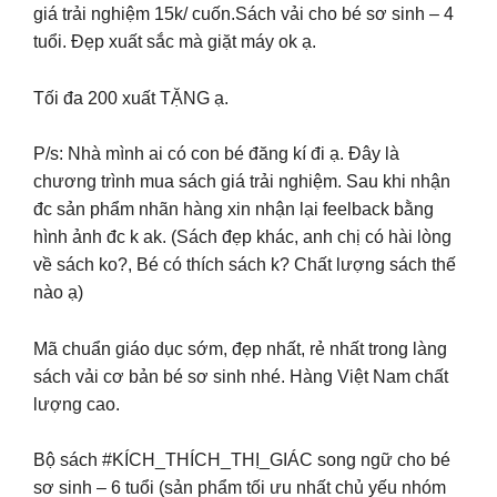
giá trải nghiệm 15k/ cuốn.Sách vải cho bé sơ sinh – 4
tuổi. Đẹp xuất sắc mà giặt máy ok ạ.
Tối đa 200 xuất TẶNG ạ.
P/s: Nhà mình ai có con bé đăng kí đi ạ. Đây là
chương trình mua sách giá trải nghiệm. Sau khi nhận
đc sản phẩm nhãn hàng xin nhận lại feelback bằng
hình ảnh đc k ak. (Sách đẹp khác, anh chị có hài lòng
về sách ko?, Bé có thích sách k? Chất lượng sách thế
nào ạ)
Mã chuẩn giáo dục sớm, đẹp nhất, rẻ nhất trong làng
sách vải cơ bản bé sơ sinh nhé. Hàng Việt Nam chất
lượng cao.
Bộ sách #KÍCH_THÍCH_THỊ_GIÁC song ngữ cho bé
sơ sinh – 6 tuổi (sản phẩm tối ưu nhất chủ yếu nhóm