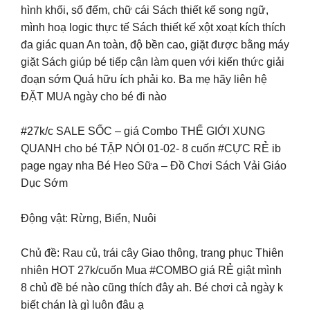
hình khối, số đếm, chữ cái Sách thiết kế song ngữ,
mình hoạ logic thực tế Sách thiết kế xột xoạt kích thích
đa giác quan An toàn, độ bền cao, giặt được bằng máy
giặt Sách giúp bé tiếp cận làm quen với kiến thức giải
đoạn sớm Quá hữu ích phải ko. Ba mẹ hãy liên hệ
ĐẶT MUA ngày cho bé đi nào
#27k/c SALE SỐC – giá Combo THẾ GIỚI XUNG
QUANH cho bé TẬP NÓI 01-02- 8 cuốn #CỰC RẺ ib
page ngay nha Bé Heo Sữa – Đồ Chơi Sách Vải Giáo
Dục Sớm
Động vật: Rừng, Biển, Nuôi
Chủ đề: Rau củ, trái cây Giao thông, trang phục Thiên
nhiên HOT 27k/cuốn Mua #COMBO giá RẺ giật mình
8 chủ đề bé nào cũng thích đây ah. Bé chơi cả ngày k
biết chán là gì luôn đâu ạ