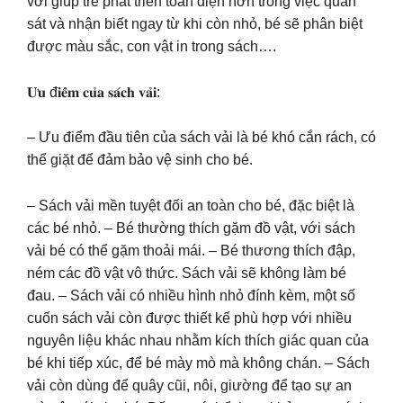
vời giúp trẻ phát triển toàn diện hơn trong việc quan
sát và nhận biết ngay từ khi còn nhỏ, bé sẽ phân biệt
được màu sắc, con vật in trong sách….
𝐔̛𝐮 đ𝐢𝐞̂̉𝐦 𝐜𝐮̉𝐚 𝐬𝐚́𝐜𝐡 𝐯𝐚̉𝐢:
– Ưu điểm đầu tiên của sách vải là bé khó cắn rách, có
thể giặt để đảm bảo vệ sinh cho bé.
– Sách vải mền tuyệt đối an toàn cho bé, đặc biệt là
các bé nhỏ. – Bé thường thích gặm đồ vật, với sách
vải bé có thể gặm thoải mái. – Bé thương thích đập,
ném các đồ vật vô thức. Sách vải sẽ không làm bé
đau. – Sách vải có nhiều hình nhỏ đính kèm, một số
cuốn sách vải còn được thiết kế phù hợp với nhiều
nguyên liệu khác nhau nhằm kích thích giác quan của
bé khi tiếp xúc, để bé mày mò mà không chán. – Sách
vải còn dùng để quây cũi, nôi, giường để tạo sự an