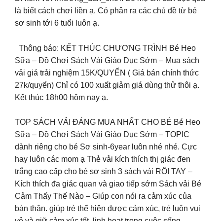
là biết cách chơi liền ạ. Có phân ra các chủ đề từ bé
sơ sinh tới 6 tuổi luôn ạ.
Thông báo: KẾT THÚC CHƯƠNG TRÌNH Bé Heo
Sữa – Đồ Chơi Sách Vải Giáo Dục Sớm – Mua sách
vải giá trải nghiệm 15K/QUYỂN ( Giá bán chính thức
27k/quyển) Chỉ có 100 xuất giảm giá dùng thử thôi ạ.
Kết thúc 18h00 hôm nay ạ.
TOP SÁCH VẢI ĐÁNG MUA NHẤT CHO BÉ Bé Heo
Sữa – Đồ Chơi Sách Vải Giáo Dục Sớm – TOPIC
dành riêng cho bé Sơ sinh-6year luôn nhé nhé. Cực
hay luôn các mom ạ Thẻ vải kích thích thị giác đen
trắng cao cấp cho bé sơ sinh 3 sách vải RỐI TAY –
Kích thích đa giác quan và giao tiếp sớm Sách vải Bé
Cảm Thấy Thế Nào – Giúp con nói ra cảm xúc của
bản thân. giúp trẻ thể hiện được cảm xúc, trẻ luôn vui
vẻ và giữ cảm xúc tốt, linh hoạt trong cuộc sống.