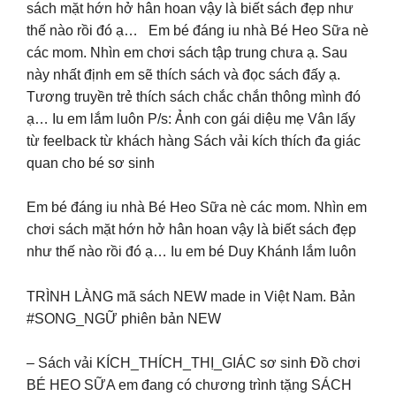
sách mặt hớn hở hân hoan vậy là biết sách đẹp như
thế nào rồi đó ạ… Em bé đáng iu nhà Bé Heo Sữa nè
các mom. Nhìn em chơi sách tập trung chưa ạ. Sau
này nhất định em sẽ thích sách và đọc sách đấy ạ.
Tương truyền trẻ thích sách chắc chắn thông mình đó
ạ… Iu em lắm luôn P/s: Ảnh con gái diệu mẹ Vân lấy
từ feelback từ khách hàng Sách vải kích thích đa giác
quan cho bé sơ sinh
Em bé đáng iu nhà Bé Heo Sữa nè các mom. Nhìn em
chơi sách mặt hớn hở hân hoan vậy là biết sách đẹp
như thế nào rồi đó ạ… Iu em bé Duy Khánh lắm luôn
TRÌNH LÀNG mã sách NEW made in Việt Nam. Bản
#SONG_NGỮ phiên bản NEW
– Sách vải KÍCH_THÍCH_THỊ_GIÁC sơ sinh Đồ chơi
BÉ HEO SỮA em đang có chương trình tặng SÁCH