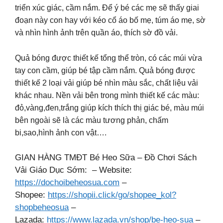
triển xúc giác, cầm nắm. Để ý bé các mẹ sẽ thấy giai
đoạn này con hay với kéo cổ áo bố mẹ, túm áo mẹ, sờ
và nhìn hình ảnh trên quần áo, thích sờ đồ vải.
Quả bóng được thiết kế tổng thể tròn, có các múi vừa
tay con cầm, giúp bé tập cầm nắm. Quả bóng được
thiết kế 2 loại vải giúp bé nhìn màu sắc, chất liệu vải
khác nhau. Nền vải bên trong mình thiết kế các màu:
đỏ,vàng,đen,trắng giúp kích thích thị giác bé, màu múi
bên ngoài sẽ là các màu tương phản, chấm
bi,sao,hình ảnh con vật….
GIAN HÀNG TMĐT Bé Heo Sữa – Đồ Chơi Sách
Vải Giáo Dục Sớm: – Website:
https://dochoibeheosua.com
–
Shopee:
https://shopii.click/go/shopee_kol?
shopbeheosua
–
Lazada:
https://www.lazada.vn/shop/be-heo-sua
–