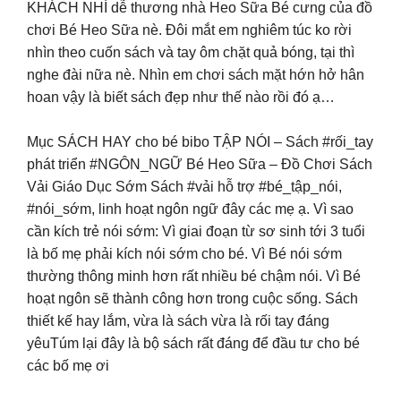
KHÁCH NHÍ dễ thương nhà Heo Sữa Bé cưng của đồ
chơi Bé Heo Sữa nè. Đôi mắt em nghiêm túc ko rời
nhìn theo cuốn sách và tay ôm chặt quả bóng, tại thì
nghe đài nữa nè. Nhìn em chơi sách mặt hớn hở hân
hoan vậy là biết sách đẹp như thế nào rồi đó ạ…
Mục SÁCH HAY cho bé bibo TẬP NÓI – Sách #rối_tay
phát triển #NGÔN_NGỮ Bé Heo Sữa – Đồ Chơi Sách
Vải Giáo Dục Sớm Sách #vải hỗ trợ #bé_tập_nói,
#nói_sớm, linh hoạt ngôn ngữ đây các mẹ ạ. Vì sao
cần kích trẻ nói sớm: Vì giai đoạn từ sơ sinh tới 3 tuổi
là bố mẹ phải kích nói sớm cho bé. Vì Bé nói sớm
thường thông minh hơn rất nhiều bé chậm nói. Vì Bé
hoạt ngôn sẽ thành công hơn trong cuộc sống. Sách
thiết kế hay lắm, vừa là sách vừa là rối tay đáng
yêuTúm lại đây là bộ sách rất đáng để đầu tư cho bé
các bố mẹ ơi