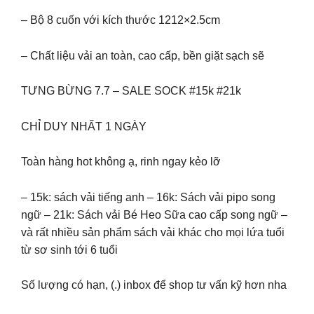
– Bộ 8 cuốn với kích thước 1212×2.5cm
– Chất liệu vải an toàn, cao cấp, bền giặt sạch sẽ
TƯNG BỪNG 7.7 – SALE SOCK #15k #21k
CHỈ DUY NHẤT 1 NGÀY
Toàn hàng hot không ạ, rinh ngay kẻo lỡ
– 15k: sách vải tiếng anh – 16k: Sách vải pipo song
ngữ – 21k: Sách vải Bé Heo Sữa cao cấp song ngữ –
và rất nhiều sản phẩm sách vải khác cho mọi lứa tuổi
từ sơ sinh tới 6 tuổi
Số lượng có hạn, (.) inbox để shop tư vấn kỹ hơn nha