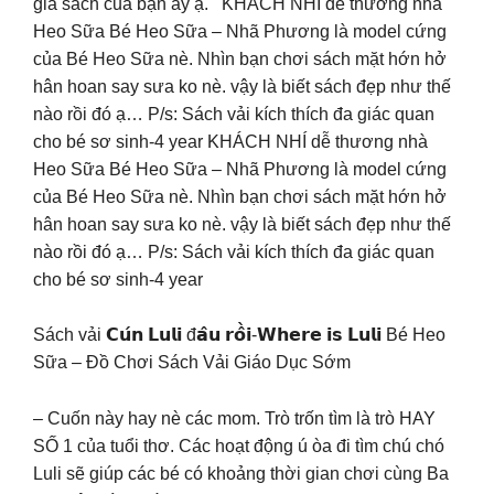
giá sách của bạn ấy ạ. KHÁCH NHÍ dễ thương nhà
Heo Sữa Bé Heo Sữa – Nhã Phương là model cứng
của Bé Heo Sữa nè. Nhìn bạn chơi sách mặt hớn hở
hân hoan say sưa ko nè. vậy là biết sách đẹp như thế
nào rồi đó ạ… P/s: Sách vải kích thích đa giác quan
cho bé sơ sinh-4 year KHÁCH NHÍ dễ thương nhà
Heo Sữa Bé Heo Sữa – Nhã Phương là model cứng
của Bé Heo Sữa nè. Nhìn bạn chơi sách mặt hớn hở
hân hoan say sưa ko nè. vậy là biết sách đẹp như thế
nào rồi đó ạ… P/s: Sách vải kích thích đa giác quan
cho bé sơ sinh-4 year
Sách vải 𝗖𝘂́𝗻 𝗟𝘂𝗹𝗶 đ𝗮̂𝘂 𝗿𝗼̂̀𝗶-𝗪𝗵𝗲𝗿𝗲 𝗶𝘀 𝗟𝘂𝗹𝗶 Bé Heo
Sữa – Đồ Chơi Sách Vải Giáo Dục Sớm
– Cuốn này hay nè các mom. Trò trốn tìm là trò HAY
SỐ 1 của tuổi thơ. Các hoạt động ú òa đi tìm chú chó
Luli sẽ giúp các bé có khoảng thời gian chơi cùng Ba