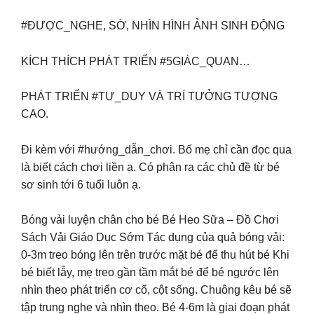
#ĐƯỢC_NGHE, SỜ, NHÌN HÌNH ẢNH SINH ĐỘNG
KÍCH THÍCH PHÁT TRIỂN #5GIÁC_QUAN…
PHÁT TRIỂN #TƯ_DUY VÀ TRÍ TƯỞNG TƯỢNG
CAO.
Đi kèm với #hướng_dẫn_chơi. Bố mẹ chỉ cần đọc qua
là biết cách chơi liền ạ. Có phân ra các chủ đề từ bé
sơ sinh tới 6 tuổi luôn ạ.
Bóng vải luyện chân cho bé Bé Heo Sữa – Đồ Chơi
Sách Vải Giáo Dục Sớm Tác dụng của quả bóng vải:
0-3m treo bóng lên trên trước mặt bé để thu hút bé Khi
bé biết lẫy, mẹ treo gần tầm mắt bé để bé ngước lên
nhìn theo phát triển cơ cổ, cột sống. Chuông kêu bé sẽ
tập trung nghe và nhìn theo. Bé 4-6m là giai đoạn phát