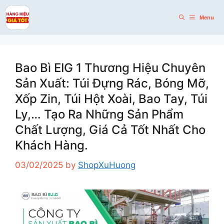
Skip
to
Menu
content
Bao Bì EIG 1 Thương Hiệu Chuyên
Sản Xuất: Túi Đựng Rác, Bóng Mỡ,
Xốp Zin, Túi Hột Xoài, Bao Tay, Túi
Ly,… Tạo Ra Những Sản Phẩm
Chất Lượng, Giá Cả Tốt Nhất Cho
Khách Hàng.
03/02/2025
by
ShopXuHuong