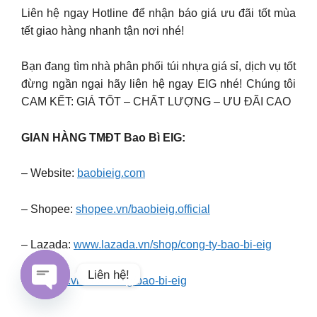
Liên hệ ngay Hotline để nhận báo giá ưu đãi tốt mùa
tết giao hàng nhanh tận nơi nhé!
Bạn đang tìm nhà phân phối túi nhựa giá sỉ, dịch vụ tốt
đừng ngần ngại hãy liên hệ ngay EIG nhé! Chúng tôi
CAM KẾT: GIÁ TỐT – CHẤT LƯỢNG – ƯU ĐÃI CAO
GIAN HÀNG TMĐT Bao Bì EIG:
– Website:
baobieig.com
– Shopee:
shopee.vn/baobieig.official
– Lazada:
www.lazada.vn/shop/cong-ty-bao-bi-eig
Liên hệ!
– Tiki:
tiki.vn/cua-hang/bao-bi-eig
Open