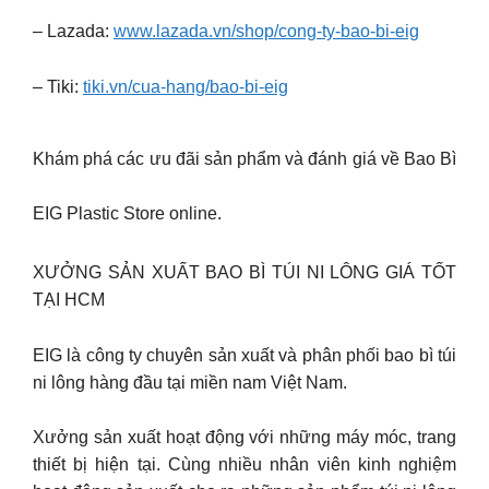
– Lazada:
www.lazada.vn/shop/cong-ty-bao-bi-eig
– Tiki:
tiki.vn/cua-hang/bao-bi-eig
Khám phá các ưu đãi sản phẩm và đánh giá về Bao Bì
EIG Plastic Store online.
XƯỞNG SẢN XUẤT BAO BÌ TÚI NI LÔNG GIÁ TỐT
TẠI HCM
EIG là công ty chuyên sản xuất và phân phối bao bì túi
ni lông hàng đầu tại miền nam Việt Nam.
Xưởng sản xuất hoạt động với những máy móc, trang
thiết bị hiện tại. Cùng nhiều nhân viên kinh nghiệm