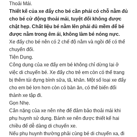
Thoải Mái.
Thiết kế của xe đẩy cho bé cần phải có chỗ nằm đủ
cho bé cử động thoải mái, tuyệt đối không được
chật hẹp. Chất liệu bé nằm lên phải đủ mềm để bé
được nằm trong êm ái, không làm bé nóng nực.
Xe đẩy cho bé nên có 2 chế độ nằm và ngồi để có thể
chuyển đổi.
Tiện Dụng.
Công dụng của xe đẩy em bé không chỉ dừng lại ở
việc di chuyển bé. Xe đẩy cho trẻ em còn có thể trang
bị thêm túi đựng bình sữa, tã, khăn. Một số loại xe đẩy
cho em bé lơn hơn còn có bàn ăn, có thể biến đổi
thành xe tập đi.
Gọn Nhẹ.
Cân nặng của xe nên nhẹ để đảm bảo thoải mái khi
phụ huynh sử dụng. Bánh xe nên được thiết kế hai
chiều để dễ dàng di chuyển xe.
Nếu phụ huynh thường phải cùng bé di chuyển xa, đi