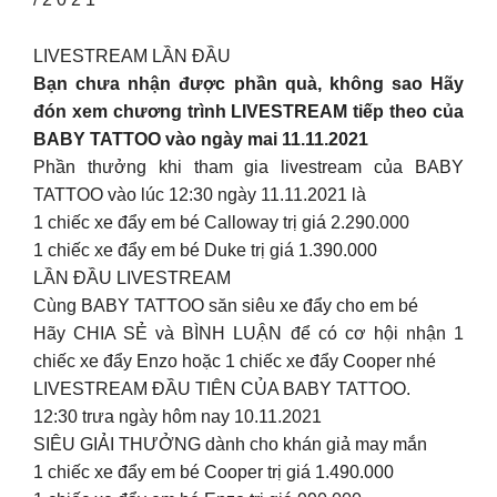
LIVESTREAM LẦN ĐẦU
Bạn chưa nhận được phần quà, không sao Hãy
đón xem chương trình LIVESTREAM tiếp theo của
BABY TATTOO vào ngày mai 11.11.2021
Phần thưởng khi tham gia livestream của BABY
TATTOO vào lúc 12:30 ngày 11.11.2021 là
1 chiếc xe đẩy em bé Calloway trị giá 2.290.000
1 chiếc xe đẩy em bé Duke trị giá 1.390.000
LẦN ĐẦU LIVESTREAM
Cùng BABY TATTOO săn siêu xe đẩy cho em bé
Hãy CHIA SẺ và BÌNH LUẬN để có cơ hội nhận 1
chiếc xe đẩy Enzo hoặc 1 chiếc xe đẩy Cooper nhé
LIVESTREAM ĐẦU TIÊN CỦA BABY TATTOO.
12:30 trưa ngày hôm nay 10.11.2021
SIÊU GIẢI THƯỞNG dành cho khán giả may mắn
1 chiếc xe đẩy em bé Cooper trị giá 1.490.000