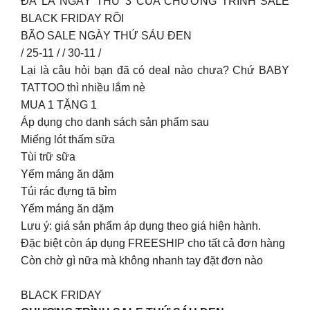
ĐÃ LÀ NGÀY THỨ 3 CỦA CHƯƠNG TRÌNH SALE
BLACK FRIDAY RỒI
BÃO SALE NGÀY THỨ SÁU ĐEN
/ 25-11 / / 30-11 /
Lại là câu hỏi bạn đã có deal nào chưa? Chứ BABY
TATTOO thì nhiều lắm nè
MUA 1 TẶNG 1
Áp dụng cho danh sách sản phẩm sau
Miếng lót thấm sữa
Tùi trữ sữa
Yếm máng ăn dặm
Túi rác đựng tã bỉm
Yếm máng ăn dặm
Lưu ý: giá sản phẩm áp dụng theo giá hiện hành.
Đặc biệt còn áp dụng FREESHIP cho tất cả đơn hàng
Còn chờ gì nữa mà không nhanh tay đặt đơn nào
BLACK FRIDAY