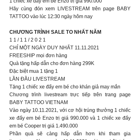
1 chiếc xe đẩy em bé Enzo trị giá 990.000
Hãy cùng đón xem LIVESTREAM trên page BABY
TATTOO vào lúc 12:30 ngày hôm nay
CHƯƠNG TRÌNH SALE TO NHẤT NĂM
1 1 / 1 1 / 2 0 2 1
CHỈ MỘT NGÀY DUY NHẤT 11.11.2021
FREESHIP mọi đơn hàng
Quà tặng hấp dẫn cho đơn hàng 299K
Đặc biệt mua 1 tặng 1
LẦN ĐẦU LIVESTREAM
Tặng 1 chiếc xe đẩy em bé cho khán giả may mắn
Chương trình livestream trực tiếp trên trang page
BABY TATTOO VIETNAM
Vào ngày 10.11.2021, với cơ hội trúng thưởng 1 chiếc
xe đẩy em bé Enzo trị giá 990.000 và 1 chiếc xe đẩy
em bé Cooper trị giá 1.490.000
Phần quà sẽ càng hấp dẫn hơn khi tham gia