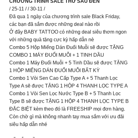
CHƯƠNG TRÌNH SALE THỨ SÁU ĐEN
/ 25-11 / / 30-11 /
Đã qua 1 ngày của chương trình sale Black Friday,
các bạn đã sắm được những deal nào rồi
Ở đây BABY TATTOO có những deal siêu thơm ngon
với những quà tặng cực kỳ hấp dẫn nè
Combo 5 Hộp Miếng Dán Đuổi Muỗi sẽ được TẶNG
COMBO 1 MÁY ĐUỔI MUỖI + 1 TINH DẦU
Combo 1 Máy Đuổi Muỗi + 5 Tinh Dầu sẽ được TẶNG
1 HỘP MIẾNG DÁN ĐUỔI MUỖI BẤT KỲ
Combo 1 Vòi Sen Cao Cấp Type A + 5 Thanh Lọc
Type A sẽ được TẶNG 1 HỘP 4 THANH LỌC TYPE A
Combo 1 Vòi Sen Lọc Nước Type B + 5 Thanh Lọc
Type B sẽ được TẶNG 1 HỘP 4 THANH LỌC TYPE B
ĐẶC BIỆT kèm theo đó là FREESHIP mọi đơn hàng.
Còn chờ gì mà không nhanh tay mua sắm với ưu đãi
siêu hấp dẫn nhé