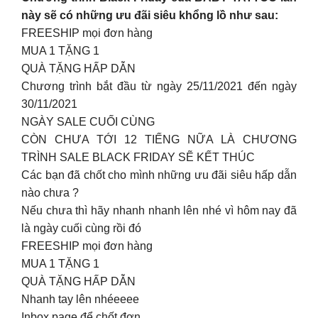
này sẽ có những ưu đãi siêu khổng lồ như sau:
FREESHIP mọi đơn hàng
MUA 1 TẶNG 1
QUÀ TẶNG HẤP DẪN
Chương trình bắt đầu từ ngày 25/11/2021 đến ngày
30/11/2021
NGÀY SALE CUỐI CÙNG
CÒN CHƯA TỚI 12 TIẾNG NỮA LÀ CHƯƠNG
TRÌNH SALE BLACK FRIDAY SẼ KẾT THÚC
Các bạn đã chốt cho mình những ưu đãi siêu hấp dẫn
nào chưa ?
Nếu chưa thì hãy nhanh nhanh lên nhé vì hôm nay đã
là ngày cuối cùng rồi đó
FREESHIP mọi đơn hàng
MUA 1 TẶNG 1
QUÀ TẶNG HẤP DẪN
Nhanh tay lên nhéeeee
Inbox page để chốt đơn