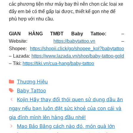
các phương tiện như máy bay thì nên chọn các loại xe
đẩy em bé có thể gấp lại được, thiết kế gọn nhẹ để
phù hợp với nhu cầu.
GIAN HÀNG TMĐT Baby Tattoo:
–
Website:
https://babytattoo.vn
–
Shopee:
https://shopii.click/go/shopee_kol?babytattoo
– Lazada:
https://www.lazada.vn/shop/baby-tattoo-gold
– Tiki:
https://tiki.vn/cua-hang/baby-tattoo
Categories
Thương Hiệu
Tags
Baby Tattoo
Kojin Hãy thay đổi thói quen sử dụng dầu ăn
ngay nếu bạn luôn đặt sức khoẻ của con cái và
gia đình mình lên hàng đầu nhé!
Mao Bảo Bằng cách nào đó, món quà lớn