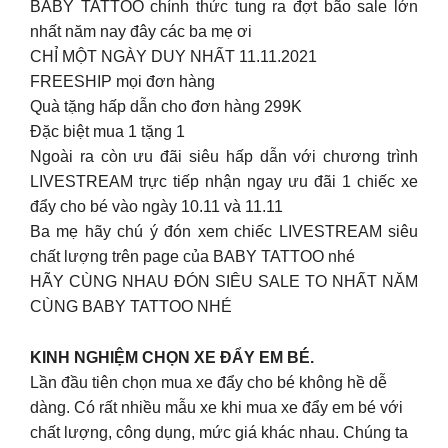
BABY TATTOO chính thức tung ra đợt bão sale lớn
nhất năm nay đây các ba mẹ ơi
CHỈ MỘT NGÀY DUY NHẤT 11.11.2021
FREESHIP mọi đơn hàng
Quà tặng hấp dẫn cho đơn hàng 299K
Đặc biệt mua 1 tặng 1
Ngoài ra còn ưu đãi siêu hấp dẫn với chương trình
LIVESTREAM trực tiếp nhận ngay ưu đãi 1 chiếc xe
đẩy cho bé vào ngày 10.11 và 11.11
Ba mẹ hãy chú ý đón xem chiếc LIVESTREAM siêu
chất lượng trên page của BABY TATTOO nhé
HÃY CÙNG NHAU ĐÓN SIÊU SALE TO NHẤT NĂM
CÙNG BABY TATTOO NHÉ
KINH NGHIỆM CHỌN XE ĐẨY EM BÉ.
Lần đầu tiên chọn mua xe đẩy cho bé không hề dễ
dàng. Có rất nhiều mẫu xe khi mua xe đẩy em bé với
chất lượng, công dụng, mức giá khác nhau. Chúng ta