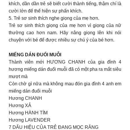
khích, dần dần trẻ sẽ biết cười thành tiếng, thậm chí là
cười lớn để thể hiện sự phấn khích.
5. Trẻ sơ sinh thích nghe giọng của mẹ hơn.
Trẻ sơ sinh thích giọng của mẹ hơn vì giọng của nữ
thường cao hơn nam. Hãy nâng giọng lên khi nói
chuyện với bé để được nhiều sự chú ý của bé hơn.
MIẾNG DÁN ĐUỔI MUỖI
Thành viên mới HƯƠNG CHANH của gia đình 4
hương miếng dán đuổi muỗi đã có một pha ra mắt siêu
mượt mà
Còn chờ gì nữa mà không mau đón gia đình 4 anh em
miếng dán đuổi muỗi
Hương CHANH
Hương XẢ
Hương HÀNH TÍM
Hương LAVENDER
7 DẤU HIỆU CỦA TRẺ ĐANG MỌC RĂNG