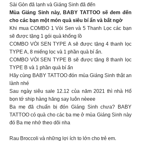
Sài Gòn đã lạnh và Giáng Sinh đã đến
Mùa Giáng Sinh này, BABY TATTOO sẽ đem đến
cho các bạn một món quà siêu bí ẩn và bất ngờ
Khi mua COMBO 1 Vòi Sen và 5 Thanh Lọc các bạn
sẽ được tặng 1 gói quà khổng lồ
COMBO VÒI SEN TYPE A sẽ được tặng 4 thanh lọc
TYPE A, 8 miếng lọc và 1 phần quà bí ẩn.
COMBO VÒI SEN TYPE B sẽ được tặng 8 thanh lọc
TYPE B và 1 phần quà bí ẩn
Hãy cùng BABY TATTOO đón mùa Giáng Sinh thật an
lành nhé
Sau ngày siêu sale 12.12 của năm 2021 thì nhà Hổ
bọn tớ ship hàng hăng say luôn nèeee
Ba mẹ đã chuẩn bị đón Giáng Sinh chưa? BABY
TATTOO có quà cho các ba mẹ ở mùa Giáng Sinh này
đó Ba mẹ nhớ theo dõi nha
Rau Broccoli và những lợi ích to lớn cho trẻ em.