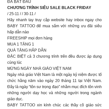
ĐÃ BẮT ĐẦU
CHƯƠNG TRÌNH SIÊU SALE BLACK FRIDAY
/ 25-11 / / 30-11 /
Hãy nhanh tay truy cập website hay inbox ngay cho
BABY TATTOO để mua sắm với những ưu đãi siêu
hấp dẫn nào
FREESHIP mọi đơn hàng
MUA 1 TẶNG 1
QUÀ TẶNG HẤP DẪN
ĐẶC BIỆT cả 3 chương trình trên đều được áp dụng
cùng lúc
MỪNG NGÀY NHÀ GIÁO VIỆT NAM
Ngày nhà giáo Việt Nam là một ngày kỷ niệm được tổ
chức hằng năm vào ngày 20 tháng 11 tại Việt Nam.
Đây là ngày “tôn sư trọng đạo” nhằm mục đích tôn vinh
những người dạy học và những người trong ngành
giáo dục.
BABY TATTOO xin kính chúc các thầy cô giáo sức