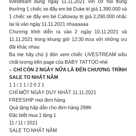
livestream đúng ngày 11.11.2021 với cơ hội trúng
thưởng 1 chiếc xe đẩy em bé Duke trị giá 1.390.000 và
1 chiếc xe đẩy em bé Calloway trị giá 2.290.000 nhắc
lại là vào ngày 11.11.2021 nhaaaaaa
Chương trình diễn ra vào 2 ngày 10.11.2021 và
11.11.2021 trong khung giờ 12:30 trưa với những ưu
đãi khác nhau
Ba mẹ hãy chú ý đón xem chiếc LIVESTREAM siêu
chất lượng trên page của BABY TATTOO nhé
– CHỈ CÒN 2 NGÀY NỮA LÀ ĐẾN CHƯƠNG TRÌNH
SALE TO NHẤT NĂM
1 1 / 1 1 / 2 0 2 1
CHỈ MỘT NGÀY DUY NHẤT 11.11.2021
FREESHIP mọi đơn hàng
Quà tặng hấp dẫn cho đơn hàng 299K
Đặc biệt mua 1 tặng 1
11 / 11 / 2021
SALE TO NHẤT NĂM