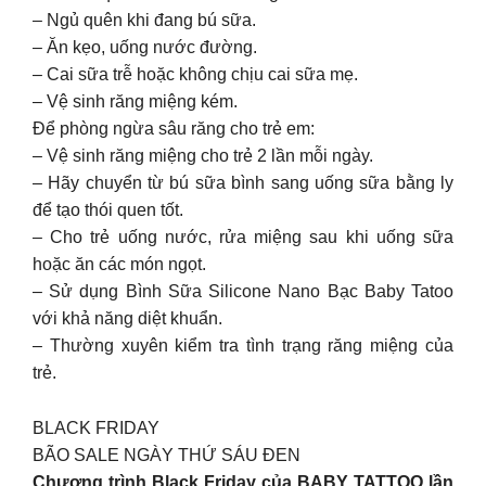
– Ngủ quên khi đang bú sữa.
– Ăn kẹo, uống nước đường.
– Cai sữa trễ hoặc không chịu cai sữa mẹ.
– Vệ sinh răng miệng kém.
Để phòng ngừa sâu răng cho trẻ em:
– Vệ sinh răng miệng cho trẻ 2 lần mỗi ngày.
– Hãy chuyển từ bú sữa bình sang uống sữa bằng ly
để tạo thói quen tốt.
– Cho trẻ uống nước, rửa miệng sau khi uống sữa
hoặc ăn các món ngọt.
– Sử dụng Bình Sữa Silicone Nano Bạc Baby Tatoo
với khả năng diệt khuẩn.
– Thường xuyên kiểm tra tình trạng răng miệng của
trẻ.
BLACK FRIDAY
BÃO SALE NGÀY THỨ SÁU ĐEN
Chương trình Black Friday của BABY TATTOO lần