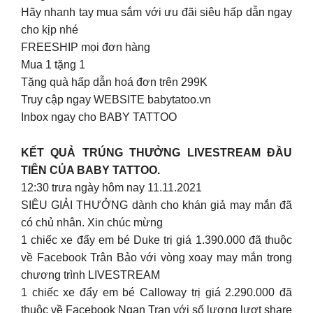
Hãy nhanh tay mua sắm với ưu đãi siêu hấp dẫn ngay
cho kịp nhé
FREESHIP mọi đơn hàng
Mua 1 tặng 1
Tặng quà hấp dẫn hoá đơn trên 299K
Truy cập ngay WEBSITE babytatoo.vn
Inbox ngay cho BABY TATTOO
KẾT QUẢ TRÚNG THƯỞNG LIVESTREAM ĐẦU
TIÊN CỦA BABY TATTOO.
12:30 trưa ngày hôm nay 11.11.2021
SIÊU GIẢI THƯỞNG dành cho khán giả may mắn đã
có chủ nhân. Xin chúc mừng
1 chiếc xe đẩy em bé Duke trị giá 1.390.000 đã thuộc
về Facebook Trân Bảo với vòng xoay may mắn trong
chương trình LIVESTREAM
1 chiếc xe đẩy em bé Calloway trị giá 2.290.000 đã
thuộc về Facebook Ngan Tran với số lượng lượt share