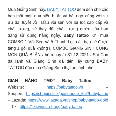
Mùa Giáng Sinh này,
BABY TATTOO
đem đến cho các
bạn một món quà siêu bí ẩn và bất ngờ cùng với sự
ưu đãi tuyệt vời. Đầu vòi sen với lõi lọc cao cấp và
chất lượng, sẽ thay đổi chất lượng nước của bạn
đang sử dụng hàng ngày.
Baby Tattoo
Khi mua
COMBO 1 Vòi Sen và 5 Thanh Lọc các bạn sẽ được
tặng 1 gói quà khổng l. COMBO GIÁNG SINH CÙNG
MÓN QUÀ BÍ ẨN / hôm nay / / 31-12-2021 / Sài Gòn
đã lạnh và Giáng Sinh đã đến.Hãy cùng BABY
TATTOO đón mùa Giáng Sinh thật an lành nhé
GIAN HÀNG TMĐT Baby Tattoo:
–
Website:
https://babytattoo.vn
–
Shopee:
https://shopii.click/go/shopee_kol?babytattoo
– Lazada:
https://www.lazada.vn/shop/baby-tattoo-gold
– Tiki:
https://tiki.vn/cua-hang/baby-tattoo