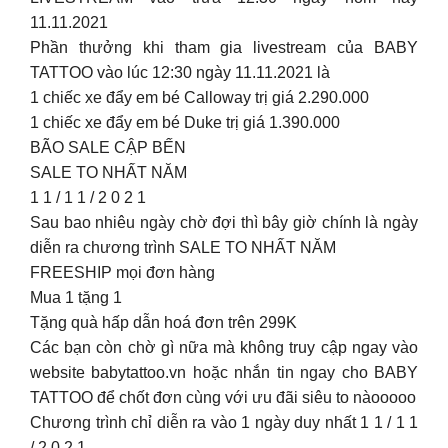
11.11.2021
Phần thưởng khi tham gia livestream của BABY
TATTOO vào lúc 12:30 ngày 11.11.2021 là
1 chiếc xe đẩy em bé Calloway trị giá 2.290.000
1 chiếc xe đẩy em bé Duke trị giá 1.390.000
BÃO SALE CẬP BẾN
SALE TO NHẤT NĂM
1 1 / 1 1 / 2 0 2 1
Sau bao nhiêu ngày chờ đợi thì bây giờ chính là ngày
diễn ra chương trình SALE TO NHẤT NĂM
FREESHIP mọi đơn hàng
Mua 1 tặng 1
Tặng quà hấp dẫn hoá đơn trên 299K
Các bạn còn chờ gì nữa mà không truy cập ngay vào
website babytattoo.vn hoặc nhắn tin ngay cho BABY
TATTOO để chốt đơn cùng với ưu đãi siêu to nàooooo
Chương trình chỉ diễn ra vào 1 ngày duy nhất 1 1 / 1 1
/ 2 0 2 1