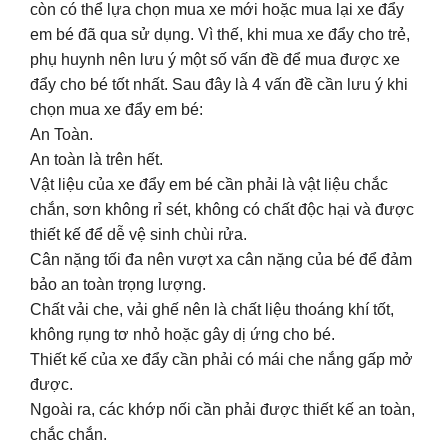
còn có thể lựa chọn mua xe mới hoặc mua lại xe đẩy
em bé đã qua sử dụng. Vì thế, khi mua xe đẩy cho trẻ,
phụ huynh nên lưu ý một số vấn đề để mua được xe
đẩy cho bé tốt nhất. Sau đây là 4 vấn đề cần lưu ý khi
chọn mua xe đẩy em bé:
An Toàn.
An toàn là trên hết.
Vật liệu của xe đẩy em bé cần phải là vật liệu chắc
chắn, sơn không rỉ sét, không có chất độc hại và được
thiết kế để dễ vệ sinh chùi rửa.
Cân nặng tối đa nên vượt xa cân nặng của bé để đảm
bảo an toàn trọng lượng.
Chất vải che, vải ghế nên là chất liệu thoáng khí tốt,
không rụng tơ nhỏ hoặc gây dị ứng cho bé.
Thiết kế của xe đẩy cần phải có mái che nắng gấp mở
được.
Ngoài ra, các khớp nối cần phải được thiết kế an toàn,
chắc chắn.