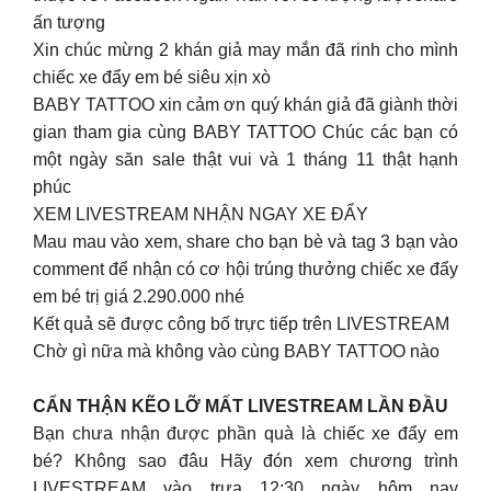
ấn tượng
Xin chúc mừng 2 khán giả may mắn đã rinh cho mình
chiếc xe đẩy em bé siêu xịn xò
BABY TATTOO xin cảm ơn quý khán giả đã giành thời
gian tham gia cùng BABY TATTOO Chúc các bạn có
một ngày săn sale thật vui và 1 tháng 11 thật hạnh
phúc
XEM LIVESTREAM NHẬN NGAY XE ĐẨY
Mau mau vào xem, share cho bạn bè và tag 3 bạn vào
comment để nhận có cơ hội trúng thưởng chiếc xe đẩy
em bé trị giá 2.290.000 nhé
Kết quả sẽ được công bố trực tiếp trên LIVESTREAM
Chờ gì nữa mà không vào cùng BABY TATTOO nào
CẨN THẬN KẼO LỠ MẤT
LIVESTREAM LẦN ĐẦU
Bạn chưa nhận được phần quà là chiếc xe đẩy em
bé? Không sao đâu Hãy đón xem chương trình
LIVESTREAM vào trưa 12:30 ngày hôm nay