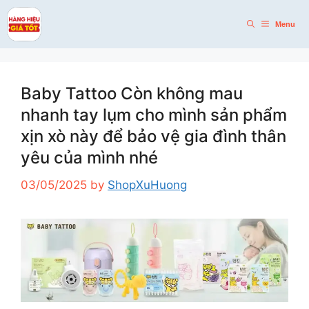
Skip
to
Menu
content
Baby Tattoo Còn không mau
nhanh tay lụm cho mình sản phẩm
xịn xò này để bảo vệ gia đình thân
yêu của mình nhé
03/05/2025
by
ShopXuHuong