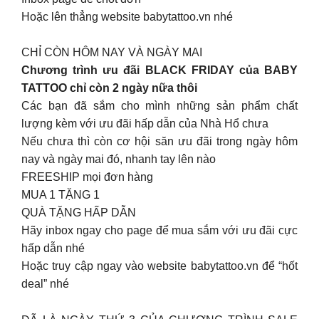
Hoặc lên thẳng website babytattoo.vn nhé
CHỈ CÒN HÔM NAY VÀ NGÀY MAI
Chương trình ưu đãi BLACK FRIDAY của BABY
TATTOO chỉ còn 2 ngày nữa thôi
Các bạn đã sắm cho mình những sản phẩm chất
lượng kèm với ưu đãi hấp dẫn của Nhà Hổ chưa
Nếu chưa thì còn cơ hội săn ưu đãi trong ngày hôm
nay và ngày mai đó, nhanh tay lên nào
FREESHIP mọi đơn hàng
MUA 1 TẶNG 1
QUÀ TẶNG HẤP DẪN
Hãy inbox ngay cho page để mua sắm với ưu đãi cực
hấp dẫn nhé
Hoặc truy cập ngay vào website babytattoo.vn để “hốt
deal” nhé