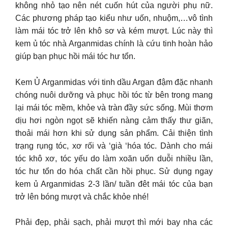
không nhỏ tạo nên nét cuốn hút của người phụ nữ.
Các phương pháp tạo kiểu như uốn, nhuộm,…vô tình
làm mái tóc trở lên khô sơ và kém mượt. Lúc này thì
kem ủ tóc nhà Arganmidas chính là cứu tinh hoàn hảo
giúp bạn phục hồi mái tóc hư tổn.
Kem Ủ Arganmidas với tinh dầu Argan đậm đặc nhanh
chóng nuôi dưỡng và phục hồi tóc từ bên trong mang
lại mái tóc mềm, khỏe và tràn đầy sức sống. Mùi thơm
dịu hơi ngòn ngọt sẽ khiến nàng cảm thấy thư giãn,
thoải mái hơn khi sử dụng sản phẩm. Cải thiện tình
trạng rụng tóc, xơ rối và ‘già ‘hóa tóc. Dành cho mái
tóc khô xơ, tóc yếu do làm xoăn uốn duỗi nhiều lần,
tóc hư tổn do hóa chất cần hồi phục. Sử dụng ngay
kem ủ Arganmidas 2-3 lần/ tuần đêt mái tóc của bạn
trở lên bóng mượt và chắc khỏe nhé!
Phải đẹp, phải sạch, phải mượt thì mới bay nha các