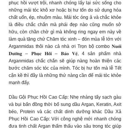
phục hồi vượt trội, nhanh chóng lấy lại sức sống cho
những mái tóc khô xơ hoặc bị hư tổn do sử dụng hóa
chất uốn, ép, nhuộm màu. Mái tóc óng ả và chắc khỏe
là điều chắc chắn mà phái đẹp nào cũng muốn sở
hữu, còn chần chờ gì mà không ring ngay em này về
làm quà tặng chứ Chăm tóc xinh – đón mùa lễ lớn với
Arganmidas thôi nào cả nhà ơi Trọn bộ combo 𝐍𝐮𝐨̂𝐢
𝐃𝐮̛𝐨̛̃𝐧𝐠 – 𝐏𝐡𝐮̣𝐜 𝐇𝐨̂̀𝐢 – 𝐁𝐚̉𝐨 𝐕𝐞̣̂, 4 sản phẩm nhà
Arganmidas chắc chắn sẽ giúp nàng hoàn thiện các
bước chăm sóc tóc của mình. Tóc bị hư tổn mà lễ Tết
cận kề thì đây là những thứ nàng cần để mái tóc khỏe
mạnh đấy.
Dầu Gội Phục Hồi Cao Cấp: Nhẹ nhàng tẩy sạch gàu
và bụi bẩn đồng thời bổ sung dầu Argan, Keratin, Axit
béo, Protein và các chất dinh dưỡng khác Dầu Xả
Phục Hồi Cao Cấp: Với công nghệ mới nhanh chóng
đưa tinh chất Argan thẩm thấu vào sâu trong tóc giúp