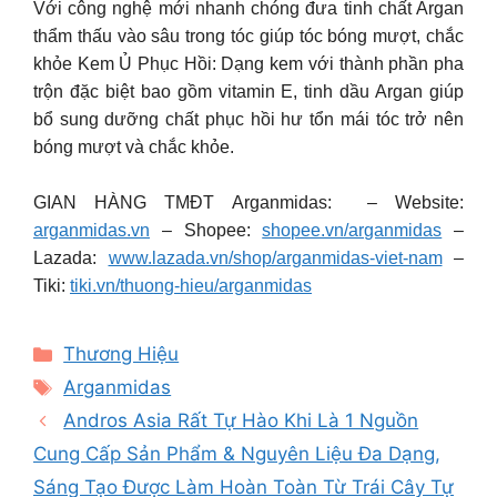
Với công nghệ mới nhanh chóng đưa tinh chất Argan
thẩm thấu vào sâu trong tóc giúp tóc bóng mượt, chắc
khỏe Kem Ủ Phục Hồi: Dạng kem với thành phần pha
trộn đặc biệt bao gồm vitamin E, tinh dầu Argan giúp
bổ sung dưỡng chất phục hồi hư tổn mái tóc trở nên
bóng mượt và chắc khỏe.
GIAN HÀNG TMĐT Arganmidas: – Website:
arganmidas.vn
– Shopee:
shopee.vn/arganmidas
–
Lazada:
www.lazada.vn/shop/arganmidas-viet-nam
–
Tiki:
tiki.vn/thuong-hieu/arganmidas
Categories
Thương Hiệu
Tags
Arganmidas
Andros Asia Rất Tự Hào Khi Là 1 Nguồn
Cung Cấp Sản Phẩm & Nguyên Liệu Đa Dạng,
Sáng Tạo Được Làm Hoàn Toàn Từ Trái Cây Tự