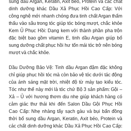
sung dầu Argan, Keratin, Axit béo, Protein và các chất
dinh dưỡng khác Dầu Xả Phục Hồi Cao Cấp: Với
công nghệ mới nhanh chóng đưa tinh chất Argan thẩm
thấu vào sâu trong tóc giúp tóc bóng mượt, chắc khỏe
Kem Ủ Phục Hồi: Dạng kem với thành phần pha trộn
đặc biệt bao gồm vitamin E, tinh dầu Argan giúp bổ
sung dưỡng chất phục hồi hư tổn mái tóc trở nên bóng
mượt và chắc khỏe.
Dầu Dưỡng Bảo Vệ: Tinh dầu Argan đậm đặc không
chỉ giúp phục hồi tóc mà còn bảo vệ tóc dưới tác động
của ánh sáng mặt trời, nhiệt độ từ máy tạo kiểu tóc.
Tóc như thế này mới là tóc chứ Bộ 3 sản phẩm: Gội –
Xả – Ủ với hương thơm dịu nhẹ giúp khách hàng có
cảm giác thư thái khi đến Salon Dầu Gội Phục Hồi
Cao Cấp: Nhẹ nhàng tẩy sạch gàu và bụi bẩn đồng
thời bổ sung dầu Argan, Keratin, Axit béo, Protein và
các chất dinh dưỡng khác Dầu Xả Phục Hồi Cao Cấp: