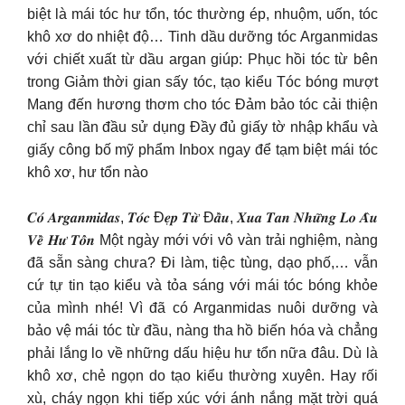
biệt là mái tóc hư tổn, tóc thường ép, nhuộm, uốn, tóc
khô xơ do nhiệt độ… Tinh dầu dưỡng tóc Arganmidas
với chiết xuất từ dầu argan giúp: Phục hồi tóc từ bên
trong Giảm thời gian sấy tóc, tạo kiểu Tóc bóng mượt
Mang đến hương thơm cho tóc Đảm bảo tóc cải thiện
chỉ sau lần đầu sử dụng Đầy đủ giấy tờ nhập khẩu và
giấy công bố mỹ phẩm Inbox ngay để tạm biệt mái tóc
khô xơ, hư tổn nào
𝑪𝒐́ 𝑨𝒓𝒈𝒂𝒏𝒎𝒊𝒅𝒂𝒔, 𝑻𝒐́𝒄 Đ𝒆̣𝒑 𝑻𝒖̛̀ Đ𝒂̂̀𝒖, 𝑿𝒖𝒂 𝑻𝒂𝒏 𝑵𝒉𝒖̛̃𝒏𝒈 𝑳𝒐 𝑨̂𝒖
𝑽𝒆̂̀ 𝑯𝒖̛ 𝑻𝒐̂̉𝒏 Một ngày mới với vô vàn trải nghiệm, nàng
đã sẵn sàng chưa? Đi làm, tiệc tùng, dạo phố,… vẫn
cứ tự tin tạo kiểu và tỏa sáng với mái tóc bóng khỏe
của mình nhé! Vì đã có Arganmidas nuôi dưỡng và
bảo vệ mái tóc từ đầu, nàng tha hồ biến hóa và chẳng
phải lắng lo về những dấu hiệu hư tổn nữa đâu. Dù là
khô xơ, chẻ ngọn do tạo kiểu thường xuyên. Hay rối
xù, cháy ngọn khi tiếp xúc với ánh nắng mặt trời quá