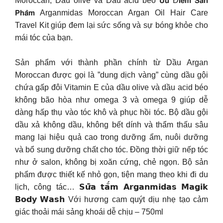
Moroccan, Dầu olive và Dầu acid béo 𝗨̛𝘂 Đ𝗶𝗲̂̉𝗺 𝗦𝗮̉𝗻
𝗣𝗵𝗮̂̉𝗺 Arganmidas Moroccan Argan Oil Hair Care
Travel Kit giúp đem lại sức sống và sự bóng khỏe cho
mái tóc của bạn.
Sản phẩm với thành phần chính từ Dầu Argan
Moroccan được gọi là ”dung dịch vàng” cùng dầu gội
chứa gấp đôi Vitamin E của dầu olive và dầu acid béo
không bão hòa như omega 3 và omega 9 giúp dễ
dàng hấp thụ vào tóc khô và phục hồi tóc. Bộ dầu gội
dầu xả không dầu, không bết dính và thẩm thấu sâu
mang lại hiệu quả cao trong dưỡng ẩm, nuôi dưỡng
và bổ sung dưỡng chất cho tóc. Đồng thời giữ nếp tóc
như ở salon, không bị xoăn cứng, chẻ ngọn. Bộ sản
phẩm được thiết kế nhỏ gọn, tiện mang theo khi đi du
lịch, công tác… 𝗦𝘂̛̃𝗮 𝘁𝗮̆́𝗺 𝗔𝗿𝗴𝗮𝗻𝗺𝗶𝗱𝗮𝘀 𝗠𝗮𝗴𝗶𝗸
𝗕𝗼𝗱𝘆 𝗪𝗮𝘀𝗵 Với hương cam quýt dịu nhẹ tạo cảm
giác thoải mái sảng khoái dễ chịu – 750ml