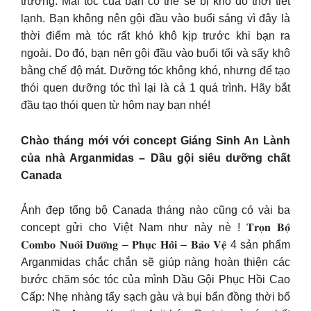
trường. Mái tóc của bạn có thể sẽ bị khô do thời tiết
lạnh. Bạn không nên gội đầu vào buổi sáng vì đây là
thời điểm mà tóc rất khó khô kịp trước khi bạn ra
ngoài. Do đó, bạn nên gội đầu vào buổi tối và sấy khô
bằng chế độ mát. Dưỡng tóc không khó, nhưng để tạo
thói quen dưỡng tóc thì lại là cả 1 quá trình. Hãy bắt
đầu tạo thói quen từ hôm nay bạn nhé!
Chào tháng mới với concept Giáng Sinh An Lành
của nhà Arganmidas – Dầu gội siêu dưỡng chất
Canada
Ảnh đẹp tổng bộ Canada tháng nào cũng có vài ba
concept gửi cho Việt Nam như này nè ! 𝐓𝐫𝐨̣𝐧 𝐁𝐨̣̂
𝐂𝐨𝐦𝐛𝐨 𝐍𝐮𝐨̂𝐢 𝐃𝐮̛𝐨̛̃𝐧𝐠 – 𝐏𝐡𝐮̣𝐜 𝐇𝐨̂̀𝐢 – 𝐁𝐚̉𝐨 𝐕𝐞̣̂ 4 sản phẩm
Arganmidas chắc chắn sẽ giúp nàng hoàn thiện các
bước chăm sóc tóc của mình Dầu Gội Phục Hồi Cao
Cấp: Nhẹ nhàng tẩy sạch gàu và bụi bẩn đồng thời bổ