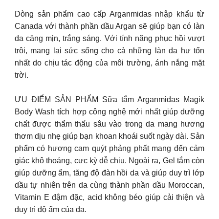
Dòng sản phẩm cao cấp Arganmidas nhập khẩu từ
Canada với thành phần dầu Argan sẽ giúp bạn có làn
da căng mịn, trắng sáng. Với tính năng phục hồi vượt
trội, mang lại sức sống cho cả những làn da hư tổn
nhất do chịu tác động của môi trường, ánh nắng mặt
trời.
ƯU ĐIỂM SẢN PHẨM Sữa tắm Arganmidas Magik
Body Wash tích hợp công nghệ mới nhất giúp dưỡng
chất được thẩm thấu sâu vào trong da mang hương
thơm dịu nhẹ giúp bạn khoan khoái suốt ngày dài. Sản
phẩm có hương cam quýt phảng phất mang đến cảm
giác khô thoáng, cực kỳ dễ chịu. Ngoài ra, Gel tắm còn
giúp dưỡng ẩm, tăng độ đàn hồi da và giúp duy trì lớp
dầu tự nhiên trên da cùng thành phần dầu Moroccan,
Vitamin E đậm đặc, acid không béo giúp cải thiện và
duy trì độ ẩm của da.