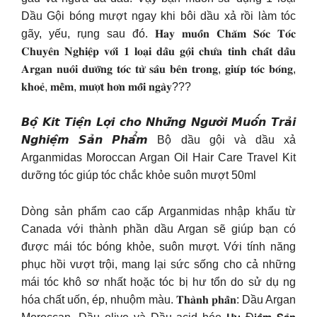
Dầu Gội bóng mượt ngay khi bôi dầu xả rồi làm tóc
gãy, yếu, rụng sau đó. 𝐇𝐚𝐲 𝐦𝐮𝐨̂́𝐧 𝐂𝐡𝐚̆𝐦 𝐒𝐨́𝐜 𝐓𝐨́𝐜
𝐂𝐡𝐮𝐲𝐞̂𝐧 𝐍𝐠𝐡𝐢𝐞̣̂𝐩 𝐯𝐨̛́𝐢 𝟏 𝐥𝐨𝐚̣𝐢 𝐝𝐚̂̀𝐮 𝐠𝐨̣̂𝐢 𝐜𝐡𝐮̛́𝐚 𝐭𝐢𝐧𝐡 𝐜𝐡𝐚̂́𝐭 𝐝𝐚̂̀𝐮
𝐀𝐫𝐠𝐚𝐧 𝐧𝐮𝐨̂𝐢 𝐝𝐮̛𝐨̛̃𝐧𝐠 𝐭𝐨́𝐜 𝐭𝐮̛̀ 𝐬𝐚̂𝐮 𝐛𝐞̂𝐧 𝐭𝐫𝐨𝐧𝐠, 𝐠𝐢𝐮́𝐩 𝐭𝐨́𝐜 𝐛𝐨́𝐧𝐠,
𝐤𝐡𝐨𝐞̉, 𝐦𝐞̂̀𝐦, 𝐦𝐮̛𝐨̛̣𝐭 𝐡𝐨̛𝐧 𝐦𝐨̂̃𝐢 𝐧𝐠𝐚̀𝐲???
𝘽𝙤̣̂ 𝙆𝙞𝙩 𝙏𝙞𝙚̣̂𝙣 𝙇𝙤̛̣𝙞 𝙘𝙝𝙤 𝙉𝙝𝙪̛̃𝙣𝙜 𝙉𝙜𝙪̛𝙤̛̀𝙞 𝙈𝙪𝙤̂́𝙣 𝙏𝙧𝙖̉𝙞
𝙉𝙜𝙝𝙞𝙚̣̂𝙢 𝙎𝙖̉𝙣 𝙋𝙝𝙖̂̉𝙢 Bộ dầu gội và dầu xả
Arganmidas Moroccan Argan Oil Hair Care Travel Kit
dưỡng tóc giúp tóc chắc khỏe suôn mượt 50ml
Dòng sản phẩm cao cấp Arganmidas nhập khẩu từ
Canada với thành phần dầu Argan sẽ giúp bạn có
được mái tóc bóng khỏe, suôn mượt. Với tính năng
phục hồi vượt trội, mang lại sức sống cho cả những
mái tóc khô sơ nhất hoặc tóc bị hư tổn do sử dụ ng
hóa chất uốn, ép, nhuộm màu. 𝐓𝐡𝐚̀𝐧𝐡 𝐩𝐡𝐚̂̀𝐧: Dầu Argan