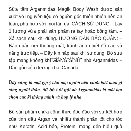
Sữa tắm Arganmidas Magik Body Wash được sản
xuất với nguyên liệu có nguồn gốc thiên nhiên nên an
toàn, phù hợp với mọi làn da. CÁCH SỬ DỤNG – Lấy
1 lượng vừa phải sản phẩm ra tay hoặc bông tắm. –
Xả sạch sau khi dùng. HƯỚNG DẪN BẢO QUẢN: –
Bảo quản nơi thoáng mát, tránh ánh nhiệt độ cao và
nắng trực tiếp. – Đậy kín nắp sau khi sử dụng. Bộ sưu
tập mang không khí ͛͛͛G͛͛͛I͛͛͛Á͛͛͛N͛͛͛G͛͛͛ ͛͛͛S͛͛͛I͛͛͛N͛͛͛H͛͛͛ ͛͛͛ nhà Arganmidas –
Dầu gội siêu dưỡng chất Canada
Đ𝒂̂𝒚 𝒄𝒖̃𝒏𝒈 𝒍𝒂̀ 𝒎𝒐̣̂𝒕 𝒈𝒐̛̣𝒊 𝒚́ 𝒄𝒉𝒐 𝒎𝒐̣𝒊 𝒏𝒈𝒖̛𝒐̛̀𝒊 𝒏𝒆̂́𝒖 𝒄𝒉𝒖̛𝒂 𝒃𝒊𝒆̂́𝒕 𝒎𝒖𝒂 𝒈𝒊̀
𝒕𝒂̣̆𝒏𝒈 𝒏𝒈𝒖̛𝒐̛̀𝒊 𝒕𝒉𝒂̂𝒏, 𝒕𝒉𝒊̀ 𝙗𝙤̣̂ đ𝙤̣̂𝙞 𝙜𝙤̣̂𝙞 𝙭𝙖̉ 𝑨𝒓𝒈𝒂𝒏𝒎𝒊𝒅𝒂𝒔 𝒍𝒂̀ 𝒎𝒐̣̂𝒕 𝒍𝒖̛̣𝒂
𝒄𝒉𝒐̣𝒏 𝒄𝒖̛̣𝒄 𝒌𝒊̀ 𝒕𝒉𝒐̂𝒏𝒈 𝒎𝒊𝒏𝒉 𝒗𝒂̀ 𝒉𝒐̛̣𝒑 𝒍𝒚́ 𝒏𝒉𝒂
Bộ sản phẩm chứa công thức độc đáo với sự kết hợp
của tinh dầu Argan và nhiều thành phần tốt cho tóc
như Keratin, Acid béo, Protein, mang đến hiệu quả