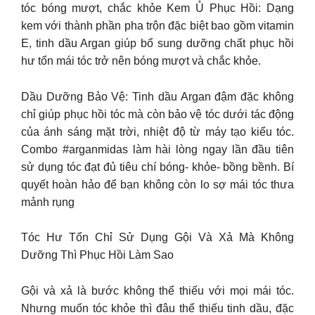
tóc bóng mượt, chắc khỏe Kem Ủ Phục Hồi: Dạng
kem với thành phần pha trộn đặc biệt bao gồm vitamin
E, tinh dầu Argan giúp bổ sung dưỡng chất phục hồi
hư tổn mái tóc trở nên bóng mượt và chắc khỏe.
Dầu Dưỡng Bảo Vệ: Tinh dầu Argan đậm đặc không
chỉ giúp phục hồi tóc mà còn bảo vệ tóc dưới tác động
của ánh sáng mặt trời, nhiệt độ từ máy tạo kiểu tóc.
Combo #arganmidas làm hài lòng ngay lần đầu tiên
sử dụng tóc đạt đủ tiêu chí bóng- khỏe- bồng bềnh. Bí
quyết hoàn hảo để bạn không còn lo sợ mái tóc thưa
mảnh rụng
Tóc Hư Tổn Chỉ Sử Dụng Gội Và Xả Mà Không
Dưỡng Thì Phục Hồi Làm Sao
Gội và xả là bước không thể thiếu với mọi mái tóc.
Nhưng muốn tóc khỏe thì đâu thể thiếu tinh dầu, đặc