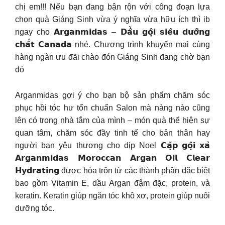
chị em!!! Nếu bạn đang bận rộn với công đoạn lựa
chọn quà Giáng Sinh vừa ý nghĩa vừa hữu ích thì ib
ngay cho 𝗔𝗿𝗴𝗮𝗻𝗺𝗶𝗱𝗮𝘀 – 𝗗𝗮̂̀𝘂 𝗴𝗼̣̂𝗶 𝘀𝗶𝗲̂𝘂 𝗱𝘂̛𝗼̛̃𝗻𝗴
𝗰𝗵𝗮̂́𝘁 𝗖𝗮𝗻𝗮𝗱𝗮 nhé. Chương trình khuyến mại cùng
hàng ngàn ưu đãi chào đón Giáng Sinh đang chờ bạn
đó
Arganmidas gợi ý cho bạn bộ sản phẩm chăm sóc
phục hồi tóc hư tổn chuẩn Salon mà nàng nào cũng
lên có trong nhà tắm của mình – món quà thể hiện sự
quan tâm, chăm sóc đầy tinh tế cho bản thân hay
người bạn yêu thương cho dịp Noel 𝗖𝗮̣̆𝗽 𝗴𝗼̣̂𝗶 𝘅𝗮̉
𝗔𝗿𝗴𝗮𝗻𝗺𝗶𝗱𝗮𝘀 𝗠𝗼𝗿𝗼𝗰𝗰𝗮𝗻 𝗔𝗿𝗴𝗮𝗻 𝗢𝗶𝗹 𝗖𝗹𝗲𝗮𝗿
𝗛𝘆𝗱𝗿𝗮𝘁𝗶𝗻𝗴 được hòa trộn từ các thành phần đặc biệt
bao gồm Vitamin E, dầu Argan đậm đặc, protein, và
keratin. Keratin giúp ngăn tóc khô xơ, protein giúp nuôi
dưỡng tóc.