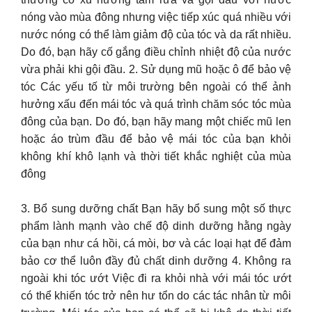
nóng vào mùa đông nhưng việc tiếp xúc quá nhiều với
nước nóng có thể làm giảm độ của tóc và da rất nhiều.
Do đó, bạn hãy cố gắng điều chỉnh nhiệt độ của nước
vừa phải khi gội đầu. 2. Sử dụng mũ hoặc ô để bảo vệ
tóc Các yếu tố từ môi trường bên ngoài có thể ảnh
hưởng xấu đến mái tóc và quá trình chăm sóc tóc mùa
đông của bạn. Do đó, bạn hãy mang một chiếc mũ len
hoặc áo trùm đầu để bảo vệ mái tóc của bạn khỏi
không khí khô lạnh và thời tiết khắc nghiệt của mùa
đông
3.
Bổ sung dưỡng chất Bạn hãy bổ sung một số thực
phẩm lành mạnh vào chế độ dinh dưỡng hằng ngày
của bạn như cá hồi, cá mòi, bơ và các loại hạt để đảm
bảo cơ thể luôn đầy đủ chất dinh dưỡng 4. Không ra
ngoài khi tóc ướt Việc đi ra khỏi nhà với mái tóc ướt
có thể khiến tóc trở nên hư tổn do các tác nhân từ môi