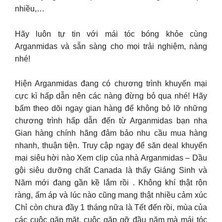
nhiều,…
Hãy luôn tự tin với mái tóc bóng khỏe cùng
Arganmidas và sẵn sàng cho mọi trải nghiệm, nàng
nhé!
Hiện Arganmidas đang có chương trình khuyến mại
cực kì hấp dẫn nên các nàng đừng bỏ qua nhé! Hãy
bấm theo dõi ngay gian hàng để không bỏ lỡ những
chương trình hấp dẫn đến từ Arganmidas bạn nha
Gian hàng chính hãng đảm bảo nhu cầu mua hàng
nhanh, thuận tiện. Truy cập ngay để săn deal khuyến
mại siêu hời nào Xem clip của nhà Arganmidas – Dầu
gội siêu dưỡng chất Canada là thấy Giáng Sinh và
Năm mới đang gần kề lắm rồi . Không khí thật rộn
ràng, ấm áp và lúc nào cũng mang thật nhiều cảm xúc
Chỉ còn chưa đầy 1 tháng nữa là Tết đến rồi, mùa của
các cuộc gặp mặt, cuộc gặp gỡ đầu năm mà mái tóc