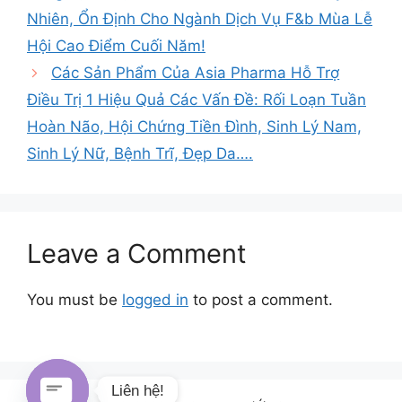
Nhiên, Ổn Định Cho Ngành Dịch Vụ F&b Mùa Lễ
Hội Cao Điểm Cuối Năm!
Các Sản Phẩm Của Asia Pharma Hỗ Trợ
Điều Trị 1 Hiệu Quả Các Vấn Đề: Rối Loạn Tuần
Hoàn Não, Hội Chứng Tiền Đình, Sinh Lý Nam,
Sinh Lý Nữ, Bệnh Trĩ, Đẹp Da….
Leave a Comment
You must be
logged in
to post a comment.
Liên hệ!