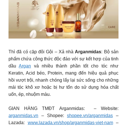
Thì đã có cặp đôi Gội – Xả nhà
Arganmidas
: Bộ sản
phẩm chứa công thức độc đáo với sự kết hợp của tinh
dầu
Argan
và nhiều thành phần tốt cho tóc như
Keratin, Acid béo, Protein, mang đến hiệu quả phục
hồi vượt trội, nhanh chóng lấy lại sức sống cho những
mái tóc khô xơ hoặc bị hư tổn do sử dụng hóa chất
uốn, ép, nhuộm màu.
GIAN HÀNG TMĐT Arganmidas: – Website:
arganmidas.vn
– Shopee:
shopee.vn/arganmidas
–
Lazada:
www.lazada.vn/shop/arganmidas-viet-nam
–