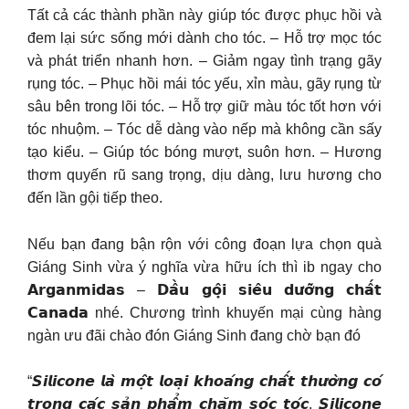
Tất cả các thành phần này giúp tóc được phục hồi và
đem lại sức sống mới dành cho tóc. – Hỗ trợ mọc tóc
và phát triển nhanh hơn. – Giảm ngay tình trạng gãy
rụng tóc. – Phục hồi mái tóc yếu, xỉn màu, gãy rụng từ
sâu bên trong lõi tóc. – Hỗ trợ giữ màu tóc tốt hơn với
tóc nhuộm. – Tóc dễ dàng vào nếp mà không cần sấy
tạo kiểu. – Giúp tóc bóng mượt, suôn hơn. – Hương
thơm quyến rũ sang trọng, dịu dàng, lưu hương cho
đến lần gội tiếp theo.
Nếu bạn đang bận rộn với công đoạn lựa chọn quà
Giáng Sinh vừa ý nghĩa vừa hữu ích thì ib ngay cho
𝗔𝗿𝗴𝗮𝗻𝗺𝗶𝗱𝗮𝘀 – 𝗗𝗮̂̀𝘂 𝗴𝗼̣̂𝗶 𝘀𝗶𝗲̂𝘂 𝗱𝘂̛𝗼̛̃𝗻𝗴 𝗰𝗵𝗮̂́𝘁
𝗖𝗮𝗻𝗮𝗱𝗮 nhé. Chương trình khuyến mại cùng hàng
ngàn ưu đãi chào đón Giáng Sinh đang chờ bạn đó
“𝙎𝙞𝙡𝙞𝙘𝙤𝙣𝙚 𝙡𝙖̀ 𝙢𝙤̣̂𝙩 𝙡𝙤𝙖̣𝙞 𝙠𝙝𝙤𝙖́𝙣𝙜 𝙘𝙝𝙖̂́𝙩 𝙩𝙝𝙪̛𝙤̛̀𝙣𝙜 𝙘𝙤́
𝙩𝙧𝙤𝙣𝙜 𝙘𝙖́𝙘 𝙨𝙖̉𝙣 𝙥𝙝𝙖̂̉𝙢 𝙘𝙝𝙖̆𝙢 𝙨𝙤́𝙘 𝙩𝙤́𝙘. 𝙎𝙞𝙡𝙞𝙘𝙤𝙣𝙚