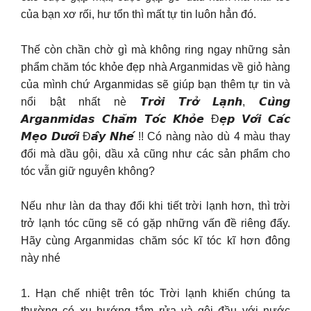
của bạn xơ rối, hư tổn thì mất tự tin luôn hẳn đó.
Thế còn chần chờ gì mà không ring ngay những sản
phẩm chăm tóc khỏe đẹp nhà Arganmidas về giỏ hàng
của mình chứ Arganmidas sẽ giúp bạn thêm tự tin và
nổi bật nhất nè 𝙏𝙧𝙤̛̀𝙞 𝙏𝙧𝙤̛̉ 𝙇𝙖̣𝙣𝙝, 𝘾𝙪̀𝙣𝙜
𝘼𝙧𝙜𝙖𝙣𝙢𝙞𝙙𝙖𝙨 𝘾𝙝𝙖̆𝙢 𝙏𝙤́𝙘 𝙆𝙝𝙤̉𝙚 Đ𝙚̣𝙥 𝙑𝙤̛́𝙞 𝘾𝙖́𝙘
𝙈𝙚̣𝙤 𝘿𝙪̛𝙤̛́𝙞 Đ𝙖̂𝙮 𝙉𝙝𝙚́ !! Có nàng nào dù 4 màu thay
đổi mà dầu gội, dầu xả cũng như các sản phẩm cho
tóc vẫn giữ nguyên không?
Nếu như làn da thay đổi khi tiết trời lạnh hơn, thì trời
trở lạnh tóc cũng sẽ có gặp những vấn đề riêng đấy.
Hãy cùng Arganmidas chăm sóc kĩ tóc kĩ hơn đông
này nhé
1. Hạn chế nhiệt trên tóc Trời lạnh khiến chúng ta
thường có xu hướng tắm rửa và gội đầu với nước