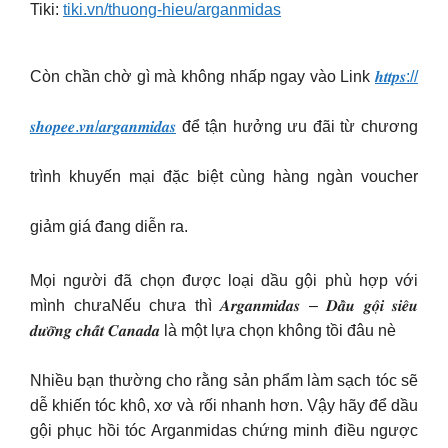
Tiki:
tiki.vn/thuong-hieu/arganmidas
Còn chần chờ gì mà không nhấp ngay vào Link
𝒉𝒕𝒕𝒑𝒔://
𝒔𝒉𝒐𝒑𝒆𝒆.𝒗𝒏/𝒂𝒓𝒈𝒂𝒏𝒎𝒊𝒅𝒂𝒔
để tận hưởng ưu đãi từ chương
trình khuyến mại đặc biệt cùng hàng ngàn voucher
giảm giá đang diễn ra.
Mọi người đã chọn được loại dầu gội phù hợp với
mình chưaNếu chưa thì 𝑨𝒓𝒈𝒂𝒏𝒎𝒊𝒅𝒂𝒔 – 𝑫𝒂̂̀𝒖 𝒈𝒐̣̂𝒊 𝒔𝒊𝒆̂𝒖
𝒅𝒖̛𝒐̛̃𝒏𝒈 𝒄𝒉𝒂̂́𝒕 𝑪𝒂𝒏𝒂𝒅𝒂 là một lựa chọn không tồi đâu nè
Nhiều bạn thường cho rằng sản phẩm làm sạch tóc sẽ
dễ khiến tóc khô, xơ và rối nhanh hơn. Vậy hãy để dầu
gội phục hồi tóc Arganmidas chứng minh điều ngược