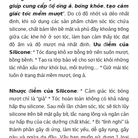
𝙜𝙞𝙪́𝙥 𝙘𝙪𝙣𝙜 𝙘𝙖̂́𝙥 đ𝙤̣̂ 𝙤́𝙣𝙜 𝙖̉, 𝙗𝙤́𝙣𝙜 𝙠𝙝𝙤̉𝙚, 𝙩𝙖̣𝙤 𝙘𝙖̉𝙢
𝙜𝙞𝙖́𝙘 𝙩𝙤́𝙘 𝙢𝙚̂̀𝙢 𝙢𝙪̛𝙤̛̣𝙩”. Do có độ nhớt và dẻo nhất
định, khi sử dụng các sản phẩm chăm sóc tóc chứa
silicone, chất bám lên bề mặt và phủ đầy khoảng trống
giữa các khe hở ở sợi tóc, làm bạn cảm thấy tóc đạt
độ ẩm và độ mượt mà nhất định. 𝗨̛𝘂 đ𝗶𝗲̂̉𝗺 𝗰𝘂̉𝗮
𝗦𝗶𝗹𝗶𝗰𝗼𝗻𝗲: * Tóc đang khô xơ bỗng trở nên suôn mượt,
bồng bềnh. * Tạo ra lớp bảo vệ cho sợi tóc khỏi những
tác nhân xấu như khói bụi, môi trường… * Giữ mái tóc
luôn ở trạng thái mềm mượt, óng ả.
𝗡𝗵𝘂̛𝗼̛̣𝗰 đ𝗶𝗲̂̉𝗺 𝗰𝘂̉𝗮 𝗦𝗶𝗹𝗶𝗰𝗼𝗻𝗲: * Cảm giác tóc bóng
mượt chỉ là “giả” * Tóc hoàn toàn không có khả năng
hấp thụ silicone. Sau mỗi lần chăm sóc, tóc sẽ tích lũy
silicone trên bề mặt gây bít, tắc nang lông và ngăn cản
sự hấp thụ của các dưỡng chất khác. * Bị “tình nghi” là
thành phần gây dị ứng, làm tóc yếu, dễ gãy rụng, gây
gàu và ngứa da đầu. Vậy bạn muốn sử dụng 1 loại