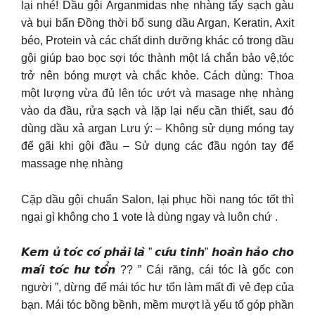
lại nhé! Dầu gội Arganmidas nhẹ nhàng tẩy sạch gàu
và bụi bẩn Đồng thời bổ sung dầu Argan, Keratin, Axit
béo, Protein và các chất dinh dưỡng khác có trong dầu
gội giúp bao bọc sợi tóc thành một lá chắn bảo vệ,tóc
trở nên bóng mượt và chắc khỏe. Cách dùng: Thoa
một lượng vừa đủ lên tóc ướt và masage nhẹ nhàng
vào da đầu, rửa sạch và lặp lại nếu cần thiết, sau đó
dùng dầu xả argan Lưu ý: – Không sử dụng móng tay
để gãi khi gội đầu – Sử dụng các đầu ngón tay để
massage nhẹ nhàng
Cặp dầu gội chuẩn Salon, lại phục hồi nang tóc tốt thì
ngại gì không cho 1 vote là dùng ngay và luôn chứ .
𝙆𝙚𝙢 𝙪̉ 𝙩𝙤́𝙘 𝙘𝙤́ 𝙥𝙝𝙖̉𝙞 𝙡𝙖̀ ” 𝙘𝙪̛́𝙪 𝙩𝙞𝙣𝙝” 𝙝𝙤𝙖̀𝙣 𝙝𝙖̉𝙤 𝙘𝙝𝙤
𝙢𝙖́𝙞 𝙩𝙤́𝙘 𝙝𝙪̛ 𝙩𝙤̂̉𝙣 ?? ” Cái răng, cái tóc là gốc con
người ”, dừng để mái tóc hư tổn làm mất đi vẻ đẹp của
bạn. Mái tóc bồng bềnh, mềm mượt là yếu tố góp phần