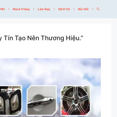
TIKI
Black Friday
Làm Đẹp
DỊCH VỤ
Bài Viết
y Tín Tạo Nên Thương Hiệu.”