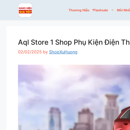
Skip
to
Thương Hiệu
*flashsale
Mới Nhấ
content
Aql Store 1 Shop Phụ Kiện Điện T
02/02/2025
by
ShopXuHuong