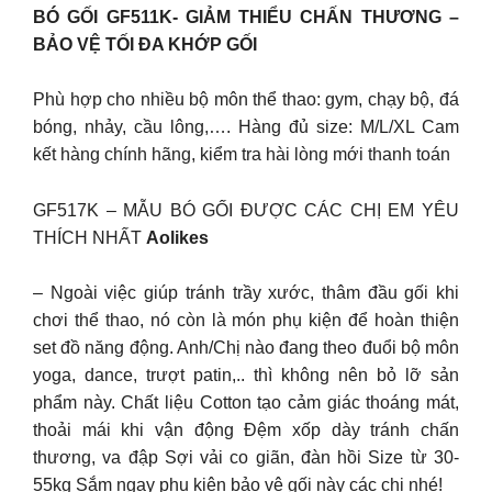
BÓ GỐI GF511K- GIẢM THIỂU CHẤN THƯƠNG –
BẢO VỆ TỐI ĐA KHỚP GỐI
Phù hợp cho nhiều bộ môn thể thao: gym, chạy bộ, đá
bóng, nhảy, cầu lông,…. Hàng đủ size: M/L/XL Cam
kết hàng chính hãng, kiểm tra hài lòng mới thanh toán
GF517K – MẪU BÓ GỐI ĐƯỢC CÁC CHỊ EM YÊU
THÍCH NHẤT
Aolikes
– Ngoài việc giúp tránh trầy xước, thâm đầu gối khi
chơi thể thao, nó còn là món phụ kiện để hoàn thiện
set đồ năng động. Anh/Chị nào đang theo đuổi bộ môn
yoga, dance, trượt patin,.. thì không nên bỏ lỡ sản
phẩm này. Chất liệu Cotton tạo cảm giác thoáng mát,
thoải mái khi vận động Đệm xốp dày tránh chấn
thương, va đập Sợi vải co giãn, đàn hồi Size từ 30-
55kg Sắm ngay phụ kiện bảo vệ gối này các chị nhé!