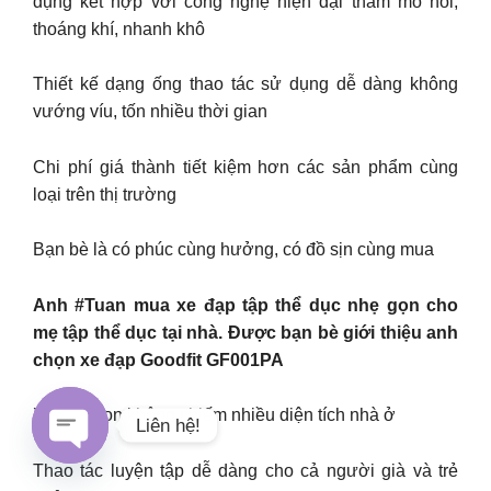
dụng kết hợp với công nghệ hiện đại thấm mồ hôi,
thoáng khí, nhanh khô
Thiết kế dạng ống thao tác sử dụng dễ dàng không
vướng víu, tốn nhiều thời gian
Chi phí giá thành tiết kiệm hơn các sản phẩm cùng
loại trên thị trường
Bạn bè là có phúc cùng hưởng, có đồ sịn cùng mua
Anh #Tuan mua xe đạp tập thể dục nhẹ gọn cho
mẹ tập thể dục tại nhà. Được bạn bè giới thiệu anh
chọn xe đạp Goodfit GF001PA
Xe nhỏ gọn không chiếm nhiều diện tích nhà ở
Liên hệ!
Thao tác luyện tập dễ dàng cho cả người già và trẻ
Open