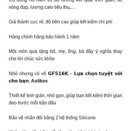
vòng đạp, lượng calo tiêu thụ,…
Giá thành cực rẻ, độ bền cao giúp tiết kiệm chi phí
Hàng chính hãng bảo hành 1 năm
Một món quà tặng bố, mẹ, ông, bà đầy ý nghĩa thay
cho lời chúc sức khỏe
Nhỏ nhưng có võ 𝗚𝗙𝟱𝟭𝟲𝗞 – 𝗟𝘂̛̣𝗮 𝗰𝗵𝗼̣𝗻 𝘁𝘂𝘆𝗲̣̂𝘁 𝘃𝗼̛̀𝗶
𝗰𝗵𝗼 𝗯𝗮̣𝗻:
Aolikes
Thiết kế tinh giản, nhỏ gọn, giúp bạn tiết kiệm thời gian
đeo trước mỗi trận đấu
Bảo vệ nhân đôi bằng 2 hệ thống Silicone