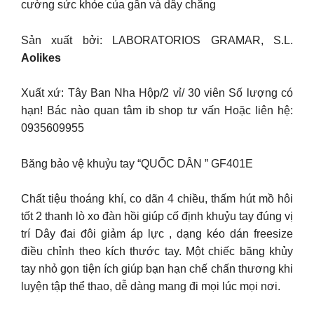
cường sức khỏe của gân và dây chằng
Sản xuất bởi: LABORATORIOS GRAMAR, S.L.
Aolikes
Xuất xứ: Tây Ban Nha Hộp/2 vỉ/ 30 viên Số lượng có
hạn! Bác nào quan tâm ib shop tư vấn Hoặc liên hệ:
0935609955
Băng bảo vệ khuỷu tay “QUỐC DÂN ” GF401E
Chất tiệu thoáng khí, co dãn 4 chiều, thấm hút mồ hôi
tốt 2 thanh lò xo đàn hồi giúp cố định khuỷu tay đúng vị
trí Dây đai đôi giảm áp lực , dạng kéo dán freesize
điều chỉnh theo kích thước tay. Một chiếc băng khủy
tay nhỏ gọn tiện ích giúp bạn hạn chế chấn thương khi
luyện tập thể thao, dễ dàng mang đi mọi lúc mọi nơi.