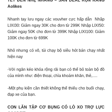
TẾT ĐẾN NHẸ NHÀNG – SĂN DEAL RỘN RÀNG
Aolikes
Nhanh tay lưu ngay các vouvher cực hấp dẫn Nhập
LIXI30: Giảm ngay 30K cho đơn từ 299K Nhập LIXI50:
Giảm ngay 50K cho đơn từ 399K Nhập LIXI100: Giảm
100K cho đơn từ 699K
Nhỏ nhưng có võ, túi chạy bộ siêu hót bán chạy nhất
hiện nay
-Với ngăn kéo khóa rộng rãi bạn có thể bỏ toàn bộ đồ
của mình như: điện thoại, chìa khoám khăn, thẻ,….
-Một phụ kiện cần thiết không thể thiếu cho buổi chạy,
đạp xe của bạn.
CON LĂN TẬP CƠ BỤNG CÓ LÒ XO TRỢ LỰC