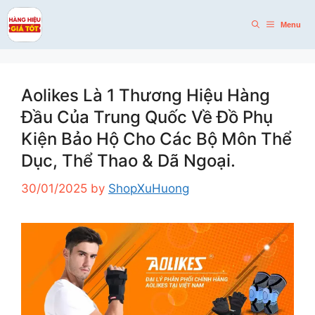
Skip
to
Menu
content
Aolikes Là 1 Thương Hiệu Hàng
Đầu Của Trung Quốc Về Đồ Phụ
Kiện Bảo Hộ Cho Các Bộ Môn Thể
Dục, Thể Thao & Dã Ngoại.
30/01/2025
by
ShopXuHuong