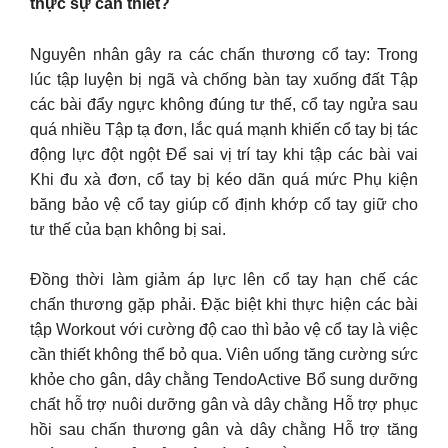
thực sự cần thiết?
Nguyên nhân gây ra các chấn thương cổ tay: Trong
lúc tập luyện bị ngã và chống bàn tay xuống đất Tập
các bài đẩy ngực không đúng tư thế, cổ tay ngửa sau
quá nhiều Tập tạ đơn, lắc quá mạnh khiến cổ tay bị tác
động lực đột ngột Để sai vị trí tay khi tập các bài vai
Khi đu xà đơn, cổ tay bị kéo dãn quá mức Phụ kiện
băng bảo vệ cổ tay giúp cố định khớp cổ tay giữ cho
tư thế của bạn không bị sai.
Đồng thời làm giảm áp lực lên cổ tay hạn chế các
chấn thương gặp phải. Đặc biệt khi thực hiện các bài
tập Workout với cường độ cao thì bảo vệ cổ tay là việc
cần thiết không thể bỏ qua. Viên uống tăng cường sức
khỏe cho gân, dây chằng TendoActive Bổ sung dưỡng
chất hỗ trợ nuôi dưỡng gân và dây chằng Hỗ trợ phục
hồi sau chấn thương gân và dây chằng Hỗ trợ tăng