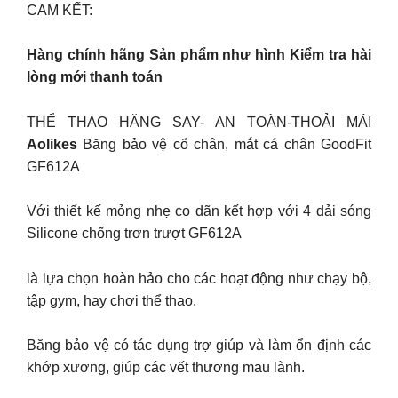
CAM KẾT:
Hàng chính hãng Sản phẩm như hình Kiểm tra hài
lòng mới thanh toán
THỂ THAO HĂNG SAY- AN TOÀN-THOẢI MÁI
Aolikes
Băng bảo vệ cổ chân, mắt cá chân GoodFit
GF612A
Với thiết kế mỏng nhẹ co dãn kết hợp với 4 dải sóng
Silicone chống trơn trượt GF612A
là lựa chọn hoàn hảo cho các hoạt động như chạy bộ,
tập gym, hay chơi thể thao.
Băng bảo vệ có tác dụng trợ giúp và làm ổn định các
khớp xương, giúp các vết thương mau lành.