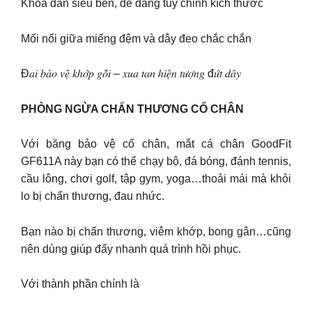
Khóa dán siêu bền, dễ dàng tùy chỉnh kích thước
Mối nối giữa miếng đệm và dây đeo chắc chắn
Đ𝑎𝑖 𝑏𝑎̉𝑜 𝑣𝑒̣̂ 𝑘ℎ𝑜̛́𝑝 𝑔𝑜̂́𝑖 – 𝑥𝑢𝑎 𝑡𝑎𝑛 ℎ𝑖𝑒̣̂𝑛 𝑡𝑢̛𝑜̛̣𝑛𝑔 đ𝑢̛́𝑡 𝑑𝑎̂𝑦
PHÒNG NGỪA CHẤN THƯƠNG CỔ CHÂN
Với băng bảo vệ cổ chân, mắt cá chân GoodFit
GF611A này bạn có thể chạy bộ, đá bóng, đánh tennis,
cầu lông, chơi golf, tập gym, yoga…thoải mái mà khỏi
lo bị chấn thương, đau nhức.
Bạn nào bị chấn thương, viêm khớp, bong gân…cũng
nên dùng giúp đẩy nhanh quá trình hồi phục.
Với thành phần chính là