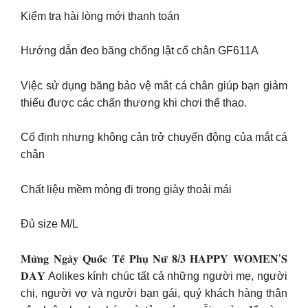
Kiểm tra hài lòng mới thanh toán
Hướng dẫn đeo băng chống lật cổ chân GF611A
Việc sử dụng băng bảo vệ mắt cá chân giúp bạn giảm
thiểu được các chấn thương khi chơi thể thao.
Cố định nhưng không cản trở chuyển động của mắt cá
chân
Chất liệu mềm mỏng đi trong giày thoải mái
Đủ size M/L
𝐌𝐮̛̀𝐧𝐠 𝐍𝐠𝐚̀𝐲 𝐐𝐮𝐨̂́𝐜 𝐓𝐞̂́ 𝐏𝐡𝐮̣ 𝐍𝐮̛̃ 𝟖/𝟑 𝐇𝐀𝐏𝐏𝐘 𝐖𝐎𝐌𝐄𝐍’𝐒
𝐃𝐀𝐘 Aolikes kính chúc tất cả những người mẹ, người
chị, người vợ và người bạn gái, quý khách hàng thân