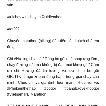
vấn
#tuichay #tuichaybo #tuidienthoai
#tet202
Chuyến marathon (hiking) đầu tiên của khách nhà em
đó ạ.
Chi #Hương chia sẻ ” Dùng bó gối nhà shop ưng lắm ,
chạy đường dài mà không bị đau mỏi khớp gối” Cảm
ơn chị Hương đã tin tưởng và lựa chọn bó gối
GF511K là người bạn đồng hành trong giải chạy của
mình. Chúc chị và gia đình luôn mạnh khỏe vui vẻ.
#Phukienthethao #bogoi #bangbaovekhopgoi
#VietnamTrailMarathon