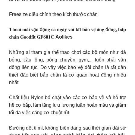
Freesize điều chỉnh theo kích thước chân
𝐓𝐡𝐨𝐚̉𝐢 𝐦𝐚́𝐢 𝐯𝐚̣̂𝐧 đ𝐨̣̂𝐧𝐠 𝐜𝐚̉ 𝐧𝐠𝐚̀𝐲 𝐯𝐨̛́𝐢 𝐭𝐚̂́𝐭 𝐛𝐚̉𝐨 𝐯𝐞̣̂ 𝐨̂́𝐧𝐠 đ𝐨̂̀𝐧𝐠, 𝐛𝐚̆́𝐩
𝐜𝐡𝐚̂𝐧 𝐆𝐨𝐨𝐝𝐟𝐢𝐭 𝐆𝐅𝟔𝟎𝟏𝐂
Aolikes
Những ai tham gia thể thao chơi các bộ môn như đá
bóng, cầu lông, bóng chuyền, gym,.., luôn phải vận
động liên tục. Do vậy việc bảo vệ đôi chân là rất dần
thiết đặc biệt bắp chân là cơ quan hoạt động nhiều
nhất.
Chất liệu Nylon bó chặt vào các cơ bảo vệ và hỗ trợ
hệ cơ bắp, làm tăng lưu lượng tuần hoàn máu và giảm
tối đa việc căng cơ chuột rút
Đường dệt tỉ mỉ, không biến dạng sau thời gian dài sử