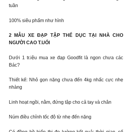
tuần
100% siêu phẩm như hình
2 MẪU XE ĐẠP TẬP THỂ DỤC TẠI NHÀ CHO
NGƯỜI CAO T.UỔI
Dưới 1 tr.iệu mua xe đạp Goodfit là ngon chưa các
Bác?
Thiết kế: Nhỏ gọn nặng chưa đến 4kg nhấc cực nhẹ
nhàng
Linh hoạt ngồi, nằm, đứng tập cho cả tay và chân
Núm điều chỉnh tốc độ từ nhẹ đến nặng
Có đồng hồ hiển thị đo lường kết quả: thời gian, số