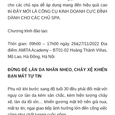
cho các chủ spa dễ áp dụng mang đến hiệu quả cao
thì ĐÂY MỚI LÀ CÔNG CỤ KINH DOANH CỰC ĐỈNH
DÀNH CHO CÁC CHỦ SPA.
Chương trình đào tạo:
Thời gian: 09h00 – 17h00 ngày 26&27/11/2022 Địa
điểm: AMITA Academy – BT01-02 Hoàng Thành Villas,
Mộ Lao, Hà Đông, Hà Nội
ĐỪNG ĐỂ LÀN DA NHĂN NHEO, CHẢY XỆ KHIẾN
BẠN MẤT TỰ TIN
Phụ nữ khi bước sang độ tuổi 30 đều phải đối mặt với
nguy cơ làn da kém săn chắc, kèm hiện tượng chảy
xệ, làn da tối xỉn… khiến gương mặt trở nên già nua,
mất tự tin, ngại giao tiếp ảnh hưởng lớn đến công việc
cũng như chất lượng cuộc sống.