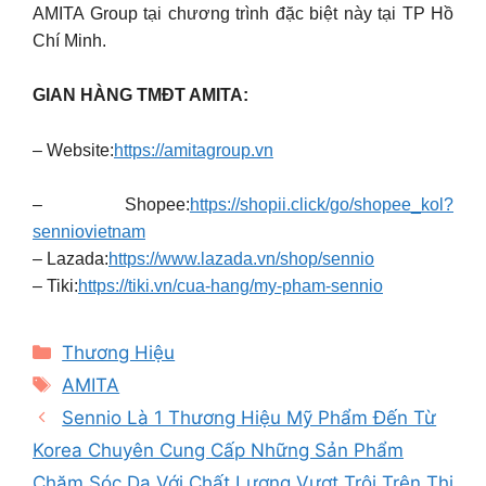
AMITA Group tại chương trình đặc biệt này tại TP Hồ
Chí Minh.
GIAN HÀNG TMĐT AMITA:
– Website:
https://amitagroup.vn
– Shopee:
https://shopii.click/go/shopee_kol?
senniovietnam
– Lazada:
https://www.lazada.vn/shop/sennio
– Tiki:
https://tiki.vn/cua-hang/my-pham-sennio
Categories
Thương Hiệu
Tags
AMITA
Sennio Là 1 Thương Hiệu Mỹ Phẩm Đến Từ
Korea Chuyên Cung Cấp Những Sản Phẩm
Chăm Sóc Da Với Chất Lượng Vượt Trội Trên Thị