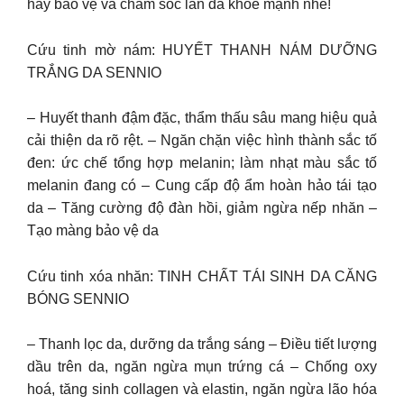
hãy bảo vệ và chăm sóc làn da khoẻ mạnh nhé!
Cứu tinh mờ nám: HUYẾT THANH NÁM DƯỠNG
TRẮNG DA SENNIO
– Huyết thanh đậm đặc, thẩm thấu sâu mang hiệu quả
cải thiện da rõ rệt. – Ngăn chặn việc hình thành sắc tố
đen: ức chế tổng hợp melanin; làm nhạt màu sắc tố
melanin đang có – Cung cấp độ ẩm hoàn hảo tái tạo
da – Tăng cường độ đàn hồi, giảm ngừa nếp nhăn –
Tạo màng bảo vệ da
Cứu tinh xóa nhăn: TINH CHẤT TÁI SINH DA CĂNG
BÓNG SENNIO
– Thanh lọc da, dưỡng da trắng sáng – Điều tiết lượng
dầu trên da, ngăn ngừa mụn trứng cá – Chống oxy
hoá, tăng sinh collagen và elastin, ngăn ngừa lão hóa