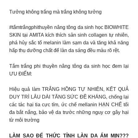
Tưởng không trắng mà trắng không tưởng
#tắmtrắngphithuyền nâng tông da sinh học BIOWHITE
SKIN tại AMITA kích thích sản sinh collagen tự nhiên,
phá hủy sắc tố melanin làm sạm da và tăng khả năng
hấp thụ dưỡng chất để làn da sáng đều màu rõ rệt.
Tắm trắng phi thuyền nâng tông da sinh học đem lại
ƯU ĐIỂM:
Hiệu quả làm TRẮNG HỒNG TỰ NHIÊN, KẾT QUẢ
DUY TRÌ LÂU DÀI TĂNG SỨC ĐỀ KHÁNG, chống lại
các tác hại tia cực tím, ức chế mellanin HẠN CHẾ tối
đa bắt nắng, bảo vệ da trước những nguy cơ gây hại
từ môi trường
LÀM SAO ĐỂ THỨC TỈNH LÀN DA ẨM MỊN???