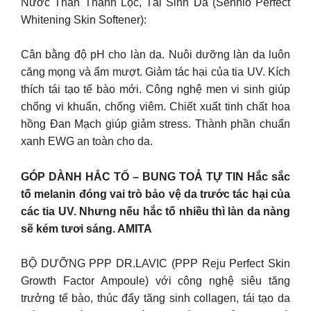
Nước Thần Thanh Lọc, Tái Sinh Da (Sennio Perfect
Whitening Skin Softener):
Cân bằng độ pH cho làn da. Nuôi dưỡng làn da luôn
căng mọng và ẩm mượt. Giảm tác hại của tia UV. Kích
thích tái tạo tế bào mới. Công nghệ men vi sinh giúp
chống vi khuẩn, chống viêm. Chiết xuất tinh chất hoa
hồng Đan Mạch giúp giảm stress. Thành phần chuẩn
xanh EWG an toàn cho da.
GÓP DÀNH HẮC TỐ – BUNG TOẢ TỰ TIN Hắc sắc
tố melanin đóng vai trò bảo vệ da trước tác hại của
các tia UV. Nhưng nếu hắc tố nhiều thì làn da nàng
sẽ kém tươi sáng. AMITA
BỘ DƯỠNG PPP DR.LAVIC (PPP Reju Perfect Skin
Growth Factor Ampoule) với công nghệ siêu tăng
trưởng tế bào, thúc đẩy tăng sinh collagen, tái tạo da