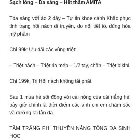
Sạch lông – Da sáng – Hết thâm AMITA
Tỏa sáng với áo 2 dây – Tự tin khoe cánh Khắc phục
tình trạng hôi nách di truyền, do nội tiết tố, dùng hóa
mỹ phẩm
Chỉ 99k: Ưu đãi các vùng triệt:
– Triệt nách – Triệt ria mép – 1/2 tay, chân – Triệt bikini
Chỉ 199k: Trị Hôi nách không tái phát
Sau 1 mùa hè sôi động với cái nóng của cái nắng hè,
bây giờ chính là thời điểm các anh chị em chăm sóc
và dưỡng lại làn da.
TẮM TRẮNG PHI THUYỀN NÂNG TÔNG DA SINH
HỌC