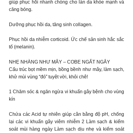
giúp phục hồi nhanh chóng cho làn da khỏe mạnh và
căng bóng.
Dưỡng phục hồi da, tăng sinh collagen.
Phục hồi da nhiễm corticoid. Ức chế sản sinh hắc sắc
tố (melanin).
NHẸ NHÀNG NHƯ MÂY – COBE NGẤT NGÂY
Cấu trúc bọt mềm mịn, bồng bềnh như mây, làm sạch,
khử mùi vùng “đó” tuyệt vời, khỏi chê!
1 Chăm sóc & ngăn ngừa vi khuẩn gây bệnh cho vùng
kín
Chứa các Acid tự nhiên giúp cân bằng độ pH, chống
lại các vi khuẩn gây viêm nhiễm 2 Làm sạch & kiểm
soát mùi hàng ngày Làm sạch dịu nhẹ và kiểm soát