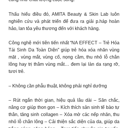
Thấu hiểu điều đó, AMITA Beauty & Skin Lab luôn
nghiên cứu và phát triển để đưa ra giải p.háp hoàn
hảo, lan tỏa yêu thương đến với khách hàng.
Công nghệ mới tiên tiến nhất “NA EFFECT – Trẻ Hóa
Tái Sinh Da Toàn Diện” giúp trẻ hóa xóa nhăn vùng
mặt , vùng mắt, vùng cổ, nọng cằm, thu nhỏ lỗ chân
lông hay trị thâm vùng mắt… đem lại làn da rạng rỡ,
tươi trẻ.
– Không cần phẫu thuật, không phải nghỉ dưỡng
– Rút ngắn thời gian, hiệu quả lâu dài – Săn chắc,
nâng cơ giúp thon gọn – Kích thích sản sinh tế bào tự
thân, tăng sinh collagen – Xóa mờ các nếp nhăn, thu
nhỏ lỗ chân lông – Cải thiện sắc diện của da, giúp da