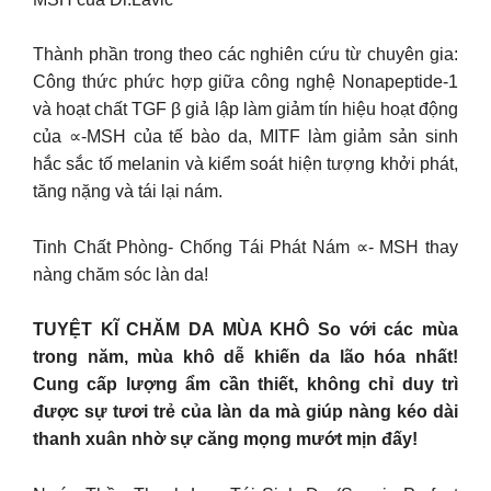
Thành phần trong theo các nghiên cứu từ chuyên gia:
Công thức phức hợp giữa công nghệ Nonapeptide-1
và hoạt chất TGF β giả lập làm giảm tín hiệu hoạt động
của ∝-MSH của tế bào da, MITF làm giảm sản sinh
hắc sắc tố melanin và kiểm soát hiện tượng khởi phát,
tăng nặng và tái lại nám.
Tinh Chất Phòng- Chống Tái Phát Nám ∝- MSH thay
nàng chăm sóc làn da!
TUYỆT KĨ CHĂM DA MÙA KHÔ So với các mùa
trong năm, mùa khô dễ khiến da lão hóa nhất!
Cung cấp lượng ẩm cần thiết, không chỉ duy trì
được sự tươi trẻ của làn da mà giúp nàng kéo dài
thanh xuân nhờ sự căng mọng mướt mịn đấy!