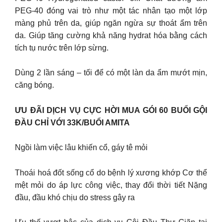
PEG-40 đóng vai trò như một tác nhân tạo một lớp
màng phủ trên da, giúp ngăn ngừa sự thoát ẩm trên
da. Giúp tăng cường khả năng hydrat hóa bằng cách
tích tụ nước trên lớp sừng.
Dùng 2 lần sáng – tối để có một làn da ẩm mướt mịn,
căng bóng.
ƯU ĐÃI DỊCH VỤ CỰC HỜI MUA GÓI 60 BUỔI GỘI
ĐẦU CHỈ VỚI 33K/BUỔI AMITA
Ngồi làm việc lâu khiến cổ, gáy tê mỏi
Thoái hoá đốt sống cổ do bệnh lý xương khớp Cơ thể
mệt mỏi do áp lực công việc, thay đổi thời tiết Nặng
đầu, đầu khó chịu do stress gây ra