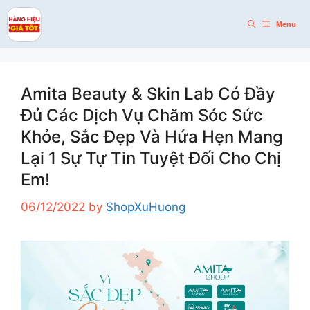
Skip
to
Menu
content
Amita Beauty & Skin Lab Có Đầy
Đủ Các Dịch Vụ Chăm Sóc Sức
Khỏe, Sắc Đẹp Và Hứa Hẹn Mang
Lại 1 Sự Tự Tin Tuyệt Đối Cho Chị
Em!
06/12/2022
by
ShopXuHuong