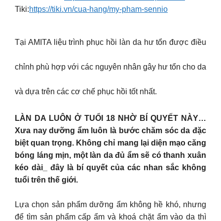
Tiki:
https://tiki.vn/cua-hang/my-pham-sennio
Tại AMITA liệu trình phục hồi làn da hư tổn được điều
chỉnh phù hợp với các nguyên nhân gây hư tổn cho da
và dựa trên các cơ chế phục hồi tốt nhất.
LÀN DA LUÔN Ở TUỔI 18 NHỜ BÍ QUYẾT NÀY…
Xưa nay dưỡng ẩm luôn là bước chăm sóc da đặc
biệt quan trọng. Không chỉ mang lại diện mạo căng
bóng láng mịn, một làn da đủ ẩm sẽ có thanh xuân
kéo dài_ đây là bí quyết của các nhan sắc không
tuổi trên thế giới.
Lựa chọn sản phẩm dưỡng ẩm không hề khó, nhưng
để tìm sản phẩm cấp ẩm và khoá chặt ẩm vào da thì