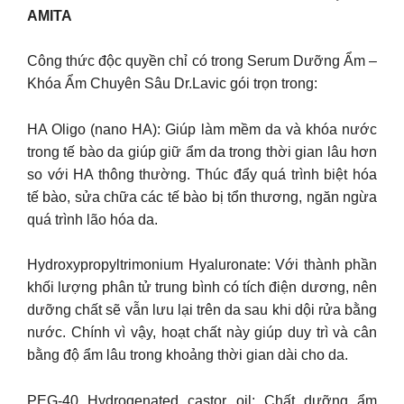
AMITA
Công thức độc quyền chỉ có trong Serum Dưỡng Ẩm –
Khóa Ẩm Chuyên Sâu Dr.Lavic gói trọn trong:
HA Oligo (nano HA): Giúp làm mềm da và khóa nước
trong tế bào da giúp giữ ẩm da trong thời gian lâu hơn
so với HA thông thường. Thúc đẩy quá trình biệt hóa
tế bào, sửa chữa các tế bào bị tổn thương, ngăn ngừa
quá trình lão hóa da.
Hydroxypropyltrimonium Hyaluronate: Với thành phần
khối lượng phân tử trung bình có tích điện dương, nên
dưỡng chất sẽ vẫn lưu lại trên da sau khi dội rửa bằng
nước. Chính vì vậy, hoạt chất này giúp duy trì và cân
bằng độ ẩm lâu trong khoảng thời gian dài cho da.
PEG-40 Hydrogenated castor oil: Chất dưỡng ẩm