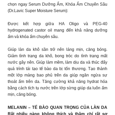
chọn ngay Serum Dưỡng Ẩm, Khóa Ẩm Chuyên Sâu
(Dr.Lavic Super Moisture Serum):
Được kết hợp giữa HA Oligo và PEG-40
hydrogenated castor oil mang đến khả năng dưỡng
ẩm và khóa ẩm chuyên sâu.
Giúp làn da khô sần trở nên láng mịn, căng bóng.
Giảm tình trạng da khô, bong tróc do tình trạng mất
nước gây nên. Giúp làm mềm, làm dịu da và thúc đẩy
quá trình tái tạo tế bào da bị tổn thương. Tạo thành
một lớp màng bao phủ trên da giúp ngăn ngừa sự
thoát ẩm trên da. Tăng cường khả năng hydrat hóa
bằng cách tích tụ nước trên lớp sừng giúp da luôn ẩm
mịn, căng bóng.
MELANIN – TẾ BÀO QUAN TRỌNG CỦA LÀN DA
Rất nhiều nàng không thích và thậm chí rất sợ