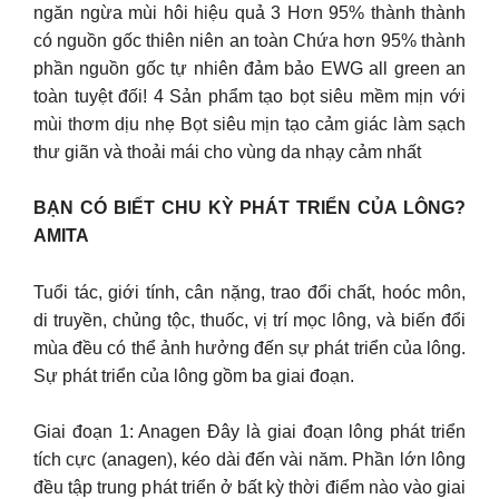
ngăn ngừa mùi hôi hiệu quả 3 Hơn 95% thành thành
có nguồn gốc thiên niên an toàn Chứa hơn 95% thành
phần nguồn gốc tự nhiên đảm bảo EWG all green an
toàn tuyệt đối! 4 Sản phẩm tạo bọt siêu mềm mịn với
mùi thơm dịu nhẹ Bọt siêu mịn tạo cảm giác làm sạch
thư giãn và thoải mái cho vùng da nhạy cảm nhất
BẠN CÓ BIẾT CHU KỲ PHÁT TRIỂN CỦA LÔNG?
AMITA
Tuổi tác, giới tính, cân nặng, trao đổi chất, hoóc môn,
di truyền, chủng tộc, thuốc, vị trí mọc lông, và biến đổi
mùa đều có thể ảnh hưởng đến sự phát triển của lông.
Sự phát triển của lông gồm ba giai đoạn.
Giai đoạn 1: Anagen Đây là giai đoạn lông phát triển
tích cực (anagen), kéo dài đến vài năm. Phần lớn lông
đều tập trung phát triển ở bất kỳ thời điểm nào vào giai