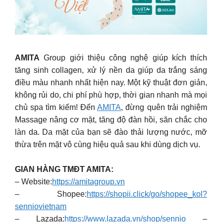
AMITA
Group giới thiệu công nghệ giúp kích thích
tăng sinh collagen, xử lý nền da giúp da trắng sáng
điều màu nhanh nhất hiện nay. Một kỹ thuật đơn giản,
không rủi do, chi phí phù hợp, thời gian nhanh mà mọi
chủ spa tìm kiếm! Đến
AMITA
, đừng quên trải nghiệm
Massage nâng cơ mặt, tăng độ đàn hồi, săn chắc cho
làn da. Da mặt của bạn sẽ đào thải lượng nước, mỡ
thừa trên mặt vô cùng hiệu quả sau khi dùng dịch vụ.
GIAN HÀNG TMĐT AMITA:
– Website:
https://amitagroup.vn
– Shopee:
https://shopii.click/go/shopee_kol?
senniovietnam
– Lazada:
https://www.lazada.vn/shop/sennio
–