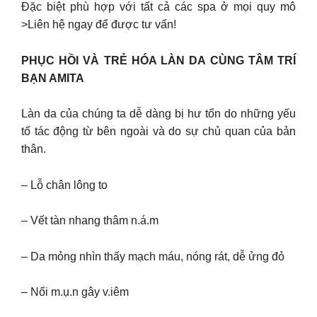
Đặc biệt phù hợp với tất cả các spa ở mọi quy mô
>Liên hệ ngay để được tư vấn!
PHỤC HỒI VÀ TRẺ HÓA LÀN DA CÙNG TÂM TRÍ
BẠN AMITA
Làn da của chúng ta dễ dàng bị hư tổn do những yếu
tố tác động từ bên ngoài và do sự chủ quan của bản
thân.
– Lỗ chân lông to
– Vết tàn nhang thâm n.á.m
– Da mỏng nhìn thấy mạch máu, nóng rát, dễ ửng đỏ
– Nổi m.ụ.n gây v.iêm