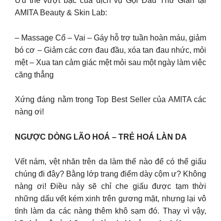
Ưu thế vượt bậc của dịch vụ Gội Đầu Thư Giãn tại
AMITA Beauty & Skin Lab:
– Massage Cổ – Vai – Gáy hỗ trợ tuần hoàn máu, giảm
bó cơ – Giảm các cơn đau đầu, xóa tan đau nhức, mỏi
mệt – Xua tan cảm giác mệt mỏi sau một ngày làm việc
căng thẳng
Xứng đáng nằm trong Top Best Seller của AMITA các
nàng ơi!
NGƯỢC DÒNG LÃO HOÁ – TRẺ HOÁ LÀN DA
Vết nám, vệt nhăn trên da làm thế nào để có thể giấu
chúng đi đây? Bằng lớp trang điểm dày cộm ư? Không
nàng ơi! Điều này sẽ chỉ che giấu được tạm thời
những dấu vết kém xinh trên gương mặt, nhưng lại vô
tình làm da các nàng thêm khô sạm đó. Thay vì vậy,