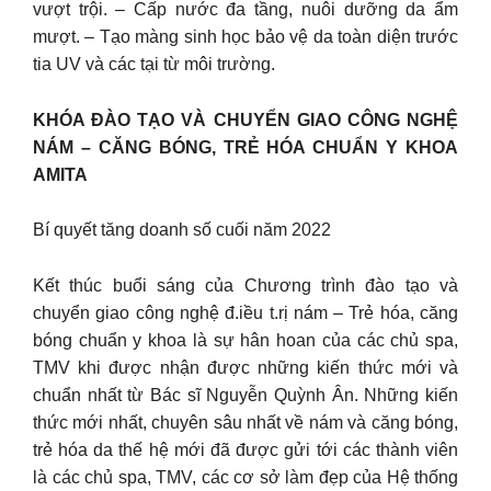
vượt trội. – Cấp nước đa tầng, nuôi dưỡng da ẩm
mượt. – Tạo màng sinh học bảo vệ da toàn diện trước
tia UV và các tại từ môi trường.
KHÓA ĐÀO TẠO VÀ CHUYỂN GIAO CÔNG NGHỆ
NÁM – CĂNG BÓNG, TRẺ HÓA CHUẨN Y KHOA
AMITA
Bí quyết tăng doanh số cuối năm 2022
Kết thúc buổi sáng của Chương trình đào tạo và
chuyển giao công nghệ đ.iều t.rị nám – Trẻ hóa, căng
bóng chuẩn y khoa là sự hân hoan của các chủ spa,
TMV khi được nhận được những kiến thức mới và
chuẩn nhất từ Bác sĩ Nguyễn Quỳnh Ân. Những kiến
thức mới nhất, chuyên sâu nhất về nám và căng bóng,
trẻ hóa da thế hệ mới đã được gửi tới các thành viên
là các chủ spa, TMV, các cơ sở làm đẹp của Hệ thống