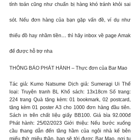
tính toán cũng như chuẩn bị hàng khó tránh khỏi sai
sót. Nếu đơn hàng của bạn gặp vấn đề, ví dụ như
thiếu đồ hay nhầm tiền… thì hãy inbox về page Amak
để được hỗ trợ nha
THÔNG BÁO PHÁT HÀNH – Thực đơn của Bar Mao
Tác giả: Kumo Natsume Dịch giả: Sumeragi Ui Thể
loại: Truyện tranh BL Khổ sách: 13x18cm Số trang:
224 trang Quà tặng kèm: 01 bookmark, 02 postcard,
tặng kèm 01 poster A3 cho 1000 đơn hàng đầu tiên.
Sách in trên chất liệu giấy BB100. Giá bìa 92.000đ
Phát hành: 25/02/2023 Giới thiệu: Nếu bước xuống
cầu thang dẫn đến tầng hầm của ngôi nhà kế bên
miếu thờ miêu thần, bạn sẽ tới được Bar Mao, nơi tụ