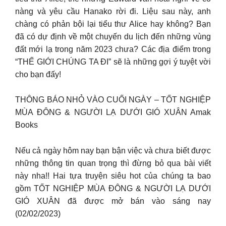
nàng và yêu cầu Hanako rời đi. Liệu sau này, anh
chàng có phản bội lại tiểu thư Alice hay không? Bạn
đã có dự định về một chuyến du lịch đến những vùng
đất mới lạ trong năm 2023 chưa? Các địa điểm trong
“THẾ GIỚI CHÚNG TA ĐI” sẽ là những gợi ý tuyệt vời
cho bạn đấy!
THÔNG BÁO NHỎ VÀO CUỐI NGÀY – TỐT NGHIỆP
MÙA ĐÔNG & NGƯỜI LẠ DƯỚI GIÓ XUÂN Amak
Books
Nếu cả ngày hôm nay bạn bận việc và chưa biết được
những thông tin quan trọng thì đừng bỏ qua bài viết
này nha!! Hai tựa truyện siêu hot của chúng ta bao
gồm TỐT NGHIỆP MÙA ĐÔNG & NGƯỜI LẠ DƯỚI
GIÓ XUÂN đã được mở bán vào sáng nay
(02/02/2023)