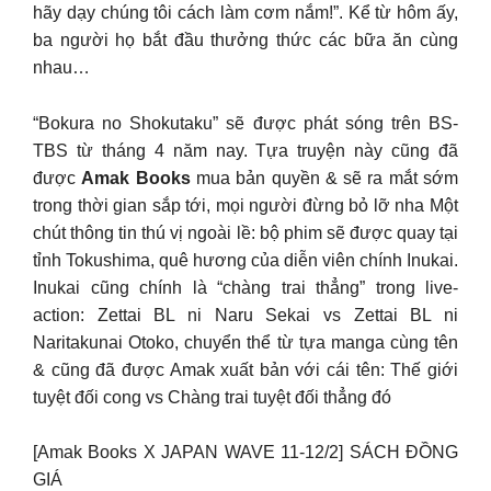
hãy dạy chúng tôi cách làm cơm nắm!”. Kể từ hôm ấy,
ba người họ bắt đầu thưởng thức các bữa ăn cùng
nhau…
“Bokura no Shokutaku” sẽ được phát sóng trên BS-
TBS từ tháng 4 năm nay. Tựa truyện này cũng đã
được
Amak Books
mua bản quyền & sẽ ra mắt sớm
trong thời gian sắp tới, mọi người đừng bỏ lỡ nha Một
chút thông tin thú vị ngoài lề: bộ phim sẽ được quay tại
tỉnh Tokushima, quê hương của diễn viên chính Inukai.
Inukai cũng chính là “chàng trai thẳng” trong live-
action: Zettai BL ni Naru Sekai vs Zettai BL ni
Naritakunai Otoko, chuyển thể từ tựa manga cùng tên
& cũng đã được Amak xuất bản với cái tên: Thế giới
tuyệt đối cong vs Chàng trai tuyệt đối thẳng đó
[Amak Books X JAPAN WAVE 11-12/2] SÁCH ĐỒNG
GIÁ