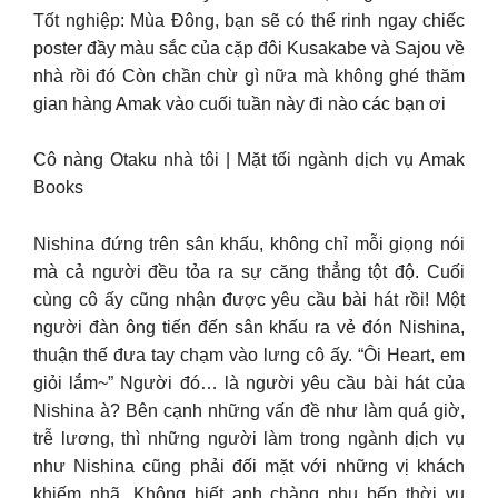
Tốt nghiệp: Mùa Đông, bạn sẽ có thể rinh ngay chiếc
poster đầy màu sắc của cặp đôi Kusakabe và Sajou về
nhà rồi đó Còn chần chừ gì nữa mà không ghé thăm
gian hàng Amak vào cuối tuần này đi nào các bạn ơi
Cô nàng Otaku nhà tôi | Mặt tối ngành dịch vụ Amak
Books
Nishina đứng trên sân khấu, không chỉ mỗi giọng nói
mà cả người đều tỏa ra sự căng thẳng tột độ. Cuối
cùng cô ấy cũng nhận được yêu cầu bài hát rồi! Một
người đàn ông tiến đến sân khấu ra vẻ đón Nishina,
thuận thế đưa tay chạm vào lưng cô ấy. “Ôi Heart, em
giỏi lắm~” Người đó… là người yêu cầu bài hát của
Nishina à? Bên cạnh những vấn đề như làm quá giờ,
trễ lương, thì những người làm trong ngành dịch vụ
như Nishina cũng phải đối mặt với những vị khách
khiếm nhã. Không biết anh chàng phụ bếp thời vụ