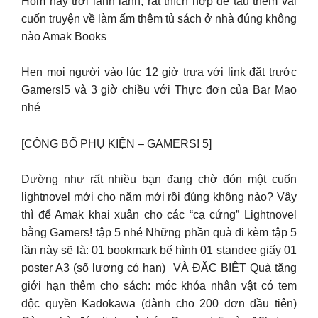
Hôm nay trời lành lạnh, rất thích hợp để tậu thêm vài
cuốn truyện về làm ấm thêm tủ sách ở nhà đúng không
nào Amak Books
Hẹn mọi người vào lúc 12 giờ trưa với link đặt trước
Gamers!5 và 3 giờ chiều với Thực đơn của Bar Mao
nhé
[CÔNG BỐ PHỤ KIỆN – GAMERS! 5]
Dường như rất nhiều bạn đang chờ đón một cuốn
lightnovel mới cho năm mới rồi đúng không nào? Vậy
thì để Amak khai xuân cho các “cạ cứng” Lightnovel
bằng Gamers! tập 5 nhé Những phần quà đi kèm tập 5
lần này sẽ là: 01 bookmark bế hình 01 standee giấy 01
poster A3 (số lượng có hạn) VÀ ĐẶC BIỆT Quà tặng
giới hạn thêm cho sách: móc khóa nhân vật có tem
độc quyền Kadokawa (dành cho 200 đơn đầu tiên)