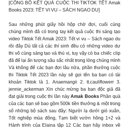
️[CÔNG BỐ KẾT QUẢ CUỘC THI TIKTOK TẾT Amak
Books 2023: TẾT VI VU – SÁCH NGAO DU]️
Sau những phút giây hồi hộp chờ đợi, cuối cùng
chúng mình đã có trong tay kết quả cuộc thi sáng tạo
video Tiktok Tết Amak 2023: Tết vi vu – Sách ngao du
rồi đây️ Dù tất cả các thí sinh đều có những video dự
thi vô cùng sáng tạo và thú vị, tuy vậy có ba chiếc clip
đã để lại ấn tượng sâu sắc nhất trong lòng chúng mình
Và không để các bạn đợi lâu nữa, phần thưởng cuộc
thi Tiktok Tết 2023 lần này sẽ gọi tên ba bạn có tài
khoản Tiktok là 1. Anaemangii 2. tt.cauliflowerr 3.
jennie_ackerman Xin chúc mừng ba bạn độc giả đã
đạt giải trong cuộc thi lần này
Amak Books
Phần quà
của các bạn sẽ bao gồm 500k tiền thưởng & một trong
số những bộ sách sau đây: Người lạ dưới gió xuân,
Tốt nghiệp mùa đông, Tạm biệt vườn hồng 1+2 và
Hành trình của Elaina tập 12 Các bạn hãy inbox về