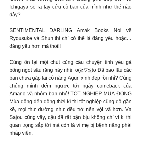
Ichigaya sẽ ra tay cứu cô bạn của mình như thế nào
đây?
SENTIMENTAL DARLING Amak Books Nói về
Ryousuke và Shun thì chỉ có thể là đáng yêu hoặc…
đáng yêu hơn mà thôi!!
Cùng ôn lại một chút cùng câu chuyện tình yêu gà
bông ngọt sâu răng này nhé! o(≧▽≦)o Đã bao lâu các
bạn chưa gặp lại cô nàng Aguri xinh đẹp rồi nhỉ? Cùng
chúng mình đếm ngược tới ngày comeback của
Amano và nhóm bạn nhé! TỐT NGHIỆP MÙA ĐÔNG
Mùa đông đến đồng thời kì thi tốt nghiệp cũng đã gần
kề, mọi thứ dường như đều trở nên vội vã hơn. Và
Sajou cũng vậy, cậu đã rất bận bịu không chỉ vì ki thi
quan trọng sắp tới mà còn là vì mẹ bị bệnh nặng phải
nhập viện.