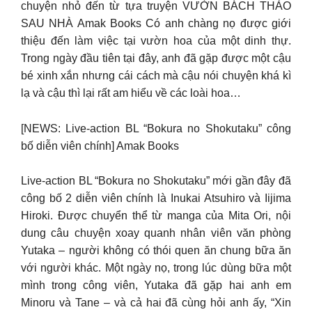
chuyện nhỏ đến từ tựa truyện VƯỜN BÁCH THẢO
SAU NHÀ Amak Books Có anh chàng nọ được giới
thiệu đến làm việc tại vườn hoa của một dinh thự.
Trong ngày đầu tiên tại đây, anh đã gặp được một cậu
bé xinh xắn nhưng cái cách mà cậu nói chuyện khá kì
lạ và cậu thì lại rất am hiểu về các loài hoa…
[NEWS: Live-action BL “Bokura no Shokutaku” công
bố diễn viên chính] Amak Books
Live-action BL “Bokura no Shokutaku” mới gần đây đã
công bố 2 diễn viên chính là Inukai Atsuhiro và Iijima
Hiroki. Được chuyển thể từ manga của Mita Ori, nội
dung câu chuyện xoay quanh nhân viên văn phòng
Yutaka – người không có thói quen ăn chung bữa ăn
với người khác. Một ngày nọ, trong lúc dùng bữa một
mình trong công viên, Yutaka đã gặp hai anh em
Minoru và Tane – và cả hai đã cùng hỏi anh ấy, “Xin