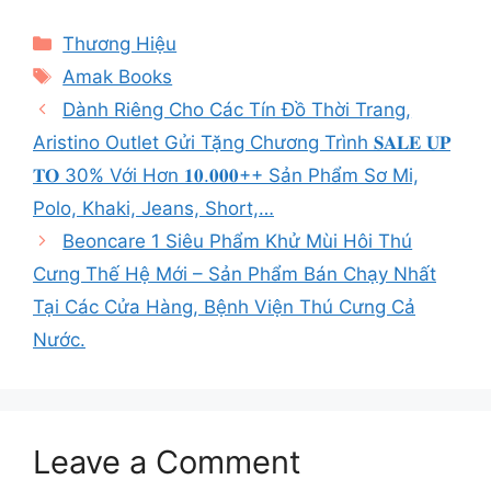
Categories
Thương Hiệu
Tags
Amak Books
Dành Riêng Cho Các Tín Đồ Thời Trang,
Aristino Outlet Gửi Tặng Chương Trình 𝐒𝐀𝐋𝐄 𝐔𝐏
𝐓𝐎 30% Với Hơn 𝟏𝟎.𝟎𝟎𝟎++ Sản Phẩm Sơ Mi,
Polo, Khaki, Jeans, Short,…
Beoncare 1 Siêu Phẩm Khử Mùi Hôi Thú
Cưng Thế Hệ Mới – Sản Phẩm Bán Chạy Nhất
Tại Các Cửa Hàng, Bệnh Viện Thú Cưng Cả
Nước.
Leave a Comment