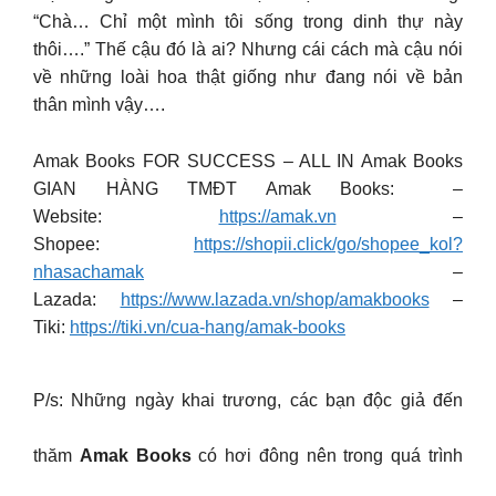
“Chà… Chỉ một mình tôi sống trong dinh thự này
thôi….” Thế cậu đó là ai? Nhưng cái cách mà cậu nói
về những loài hoa thật giống như đang nói về bản
thân mình vậy….
Amak Books FOR SUCCESS – ALL IN Amak Books
GIAN HÀNG TMĐT Amak Books: –
Website:
https://amak.vn
–
Shopee:
https://shopii.click/go/shopee_kol?
nhasachamak
–
Lazada:
https://www.lazada.vn/shop/amakbooks
–
Tiki:
https://tiki.vn/cua-hang/amak-books
P/s: Những ngày khai trương, các bạn độc giả đến
thăm
Amak Books
có hơi đông nên trong quá trình