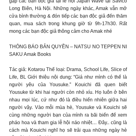
gặp các bạn độc giả tại lễ hội Japan Wave tại Savico
Long Biên, Hà Nội. Những ngày khác, Amak vẫn mở
cửa bình thường & đón tiếp các bạn độc giả đến thăm
quan, mua sách trong khung giờ từ 9h-17h30. Rất
mong các bạn độc giả thông cảm cho Amak nhé
THÔNG BÁO BẢN QUYỀN – NATSU NO TEPPEN NI
SAKU Amak Books
Tác giả: Kotarou Thể loại: Drama, School Life, Slice of
Life, BL Giới thiệu nội dung: “Giá như mình có thể là
người yêu của Yousuke.” Kouichi đã quen biết
Yousuke từ khi hai người còn nhỏ xíu. Họ luôn ở bên
nhau mọi lúc, cứ như đó là điều hiển nhiên giữa hai
người vậy. Vào mỗi mùa hè, Yousuke và Kouichi sẽ
cùng những người bạn của mình ra bãi biển để xem
pháo hoa và tham gia lễ hội náo nhiệt… Đây.. cũng là
cách mà Kouichi nghĩ họ sẽ trải qua những ngày hè