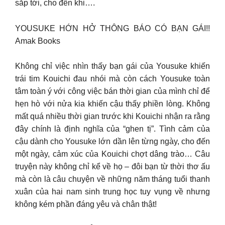
sắp tới, cho đến khi….
YOUSUKE HỚN HỞ THÔNG BÁO CÓ BẠN GÁI!!
Amak Books
Không chỉ việc nhìn thấy bạn gái của Yousuke khiến
trái tim Kouichi đau nhói mà còn cách Yousuke toàn
tâm toàn ý với công việc bán thời gian của mình chỉ để
hẹn hò với nửa kia khiến cậu thấy phiền lòng. Không
mất quá nhiều thời gian trước khi Kouichi nhận ra rằng
đây chính là định nghĩa của “ghen tị”. Tình cảm của
cậu dành cho Yousuke lớn dần lên từng ngày, cho đến
một ngày, cảm xúc của Kouichi chợt dâng trào… Câu
truyện này không chỉ kể về họ – đôi bạn từ thời thơ ấu
mà còn là câu chuyện về những năm tháng tuổi thanh
xuân của hai nam sinh trung học tuy vụng về nhưng
không kém phần đáng yêu và chân thật!