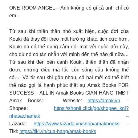
ONE ROOM ANGEL – Anh không có gì cả anh chỉ có
em…
Từ sau khi thiên thần nhỏ xuất hiện, cuộc đời của
Kouki đã thay đổi theo một hướng khác, tích cực hơn.
Kouki đã có thể dũng cảm đối mặt với cuộc đời này,
cho dù nó có tàn nhẫn với mình đến thế nào đi nữa…
Từ sau khi đến bên cạnh Kouki, thiên thần đã nhận
được những điều mà lúc còn sống cậu không thể
có…. Và từ sau khi gặp nhau, cả hai mới có thể biết
thế nào gọi là hạnh phúc thật sự Amak Books FOR
SUCCESS – ALL IN Amak Books GIAN HÀNG TMĐT
Amak Books: – Website:
https://amak.vn
–
Shopee:
https://shopii.click/go/shopee_kol?
nhasachamak
–
Lazada:
https://www.lazada.vn/shop/amakbooks
–
Tiki:
https://tiki.vn/cua-hang/amak-books