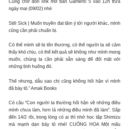
Cùng chờ đón link mở bán Gamers! 5 vào 12h trưa
ngày mai (09/02) nhé
Still Sick | Muốn truyền đạt tâm ý tới người khác, mình
cũng cần phải chuẩn bị.
Có thể mình sẽ bị tổn thương, có thể người ta sẽ cảm
thấy khó chịu, có thể kết quả sẽ không như mình mong
muốn, chúng ta cần phải sẵn sàng để đối mặt với
những tình huống đó.
Thế nhưng, dẫu sao chị cũng không hối hận vì mình
đã bày tỏ.” Amak Books
Có câu “Con người ta thường hối hận về những điều
mình chưa làm, hơn là những điều mình đã làm”. Sắp
đến 14/2 rồi, trong lòng có ai thì nhớ học tập Shimizu
mà mạnh dạn bày tỏ nhé! CUỐNG HOA Một mẩu