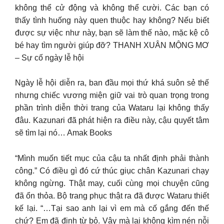
không thể cử động và không thể cười. Các bạn có
thấy tình huống này quen thuộc hay không? Nếu biết
được sự việc như này, bạn sẽ làm thế nào, mặc kệ cô
bé hay tìm người giúp đỡ? THANH XUÂN MỘNG MƠ
– Sự cố ngày lễ hội
Ngày lễ hội diễn ra, ban đầu mọi thứ khá suôn sẻ thế
nhưng chiếc vương miện giữ vai trò quan trọng trong
phần trình diễn thời trang của Wataru lại không thấy
đâu. Kazunari đã phát hiện ra điều này, cậu quyết tâm
sẽ tìm lại nó… Amak Books
“Mình muốn tiết mục của cậu ta nhất định phải thành
công.” Có điều gì đó cứ thúc giục chân Kazunari chạy
không ngừng. Thật may, cuối cùng mọi chuyện cũng
đã ổn thỏa. Bộ trang phục thật ra đã được Wataru thiết
kế lại. “…Tại sao anh lại vì em mà cố gắng đến thế
chứ? Em đã định từ bỏ. Vậy mà lại không kìm nén nỗi