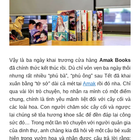
Vậy là ba ngày khai trương cửa hàng
Amak Books
đã chính thức kết thúc rồi. Dù chỉ vỏn vẹn ba ngày thôi
nhưng rất nhiều “phú bà”, “phú ông” sau Tết đã khai
xuân bằng “tờ sớ” dài cả mét tại
Amak
rồi đó nha. Chỉ
qua vài lời trò chuyện, họ nhận ra mình có một điểm
chung, chính là tình yêu mãnh liệt đối với cây cối và
các loài hoa. Con người chăm sóc cây cối và ngược
lại chúng sẽ tỏa hương khoe sắc để đền đáp lại công
sức đó… Trong một lần trò chuyện với người quản gia
của dinh thự, anh chàng kia đã hỏi về một cậu bé xuất
hiện trong vườn hoa và nhận được câu trả lời rằng: