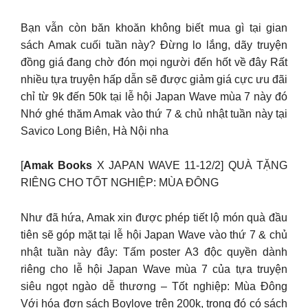
Bạn vẫn còn băn khoăn không biết mua gì tại gian
sách Amak cuối tuần này? Đừng lo lắng, dãy truyện
đồng giá đang chờ đón mọi người đến hốt về đây Rất
nhiều tựa truyện hấp dẫn sẽ được giảm giá cực ưu đãi
chỉ từ 9k đến 50k tại lễ hội Japan Wave mùa 7 này đó
Nhớ ghé thăm Amak vào thứ 7 & chủ nhật tuần này tại
Savico Long Biên, Hà Nội nha
[
Amak Books
X JAPAN WAVE 11-12/2] QUÀ TẶNG
RIÊNG CHO TỐT NGHIỆP: MÙA ĐÔNG
Như đã hứa, Amak xin được phép tiết lộ món quà đầu
tiên sẽ góp mặt tại lễ hội Japan Wave vào thứ 7 & chủ
nhật tuần này đây: Tấm poster A3 độc quyền dành
riêng cho lễ hội Japan Wave mùa 7 của tựa truyện
siêu ngọt ngào dễ thương – Tốt nghiệp: Mùa Đông
Với hóa đơn sách Boylove trên 200k, trong đó có sách