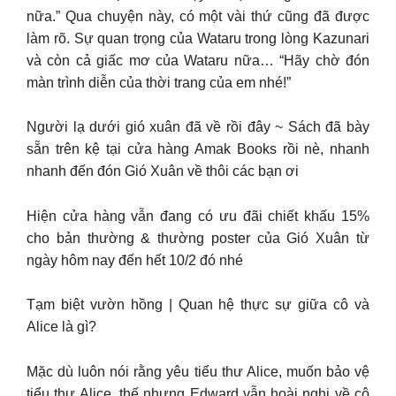
nữa.” Qua chuyện này, có một vài thứ cũng đã được
làm rõ. Sự quan trọng của Wataru trong lòng Kazunari
và còn cả giấc mơ của Wataru nữa… “Hãy chờ đón
màn trình diễn của thời trang của em nhé!”
Người lạ dưới gió xuân đã về rồi đây ~ Sách đã bày
sẵn trên kệ tại cửa hàng Amak Books rồi nè, nhanh
nhanh đến đón Gió Xuân về thôi các bạn ơi
Hiện cửa hàng vẫn đang có ưu đãi chiết khấu 15%
cho bản thường & thường poster của Gió Xuân từ
ngày hôm nay đến hết 10/2 đó nhé
Tạm biệt vườn hồng | Quan hệ thực sự giữa cô và
Alice là gì?
Mặc dù luôn nói rằng yêu tiểu thư Alice, muốn bảo vệ
tiểu thư Alice, thế nhưng Edward vẫn hoài nghi về cô