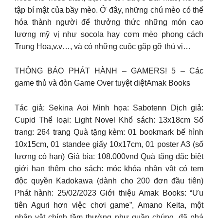
tập bí mật của bầy mèo. Ở đây, những chú mèo có thể
hóa thành người để thưởng thức những món cao
lương mỹ vị như socola hay cơm mèo phong cách
Trung Hoa,v.v…, và có những cuộc gặp gỡ thú vị…
THÔNG BÁO PHÁT HÀNH – GAMERS! 5 – Các
game thủ và đòn Game Over tuyệt diệtAmak Books
Tác giả: Sekina Aoi Minh họa: Sabotenn Dịch giả:
Cupid Thể loại: Light Novel Khổ sách: 13x18cm Số
trang: 264 trang Quà tặng kèm: 01 bookmark bế hình
10x15cm, 01 standee giấy 10x17cm, 01 poster A3 (số
lượng có hạn) Giá bìa: 108.000vnd Quà tặng đặc biệt
giới hạn thêm cho sách: móc khóa nhân vật có tem
độc quyền Kadokawa (dành cho 200 đơn đầu tiên)
Phát hành: 25/02/2023 Giới thiệu Amak Books: “Ưu
tiên Aguri hơn việc chơi game”, Amano Keita, một
nhân vật chính tầm thường như quần chúng, đã phá