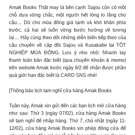
Amak Books Thật may là bên cạnh Sajou còn có một
chỗ dựa vững chắc, một người hết lòng lo lắng cho
cậu… Dù cho mùa đông giá lạnh và khó khăn phía
trước, cả hai sẽ luôn vững bước hướng về tương
lai… Hãy cùng theo dõi những diễn biến tiếp theo của
câu chuyện về cặp đôi Sajou và Kusakabe tại TỐT
NGHIỆP MÙA ĐÔNG. Lưu ý nho nhỏ: Nhanh tay
thanh toán bản đặc biệt (qua chuyển khoản & momo)
trên website Amak trước ngày 8/2 để nhận được phần
quà giới hạn đặc biệt là CARD SNS nhé!
[Thông báo lịch tạm nghỉ cửa hàng Amak Books
Tuần này, Amak xin gửi đến các bạn lịch mở cửa hàng
như sau: Thứ 3 (ngày 07/02), cửa hàng Amak Books
sẽ tạm nghỉ để nhập hàng. Thứ 7, chủ nhật (ngày 11-
12/02), cửa hàng Amak Books xin phép đóng cửa để