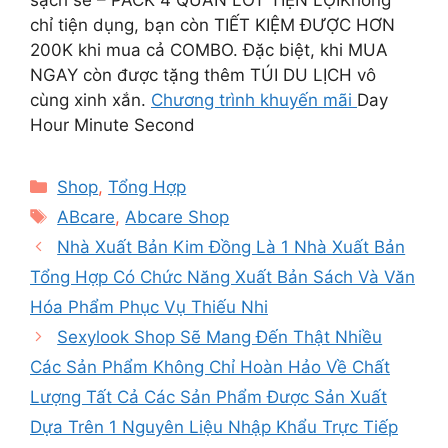
chỉ tiện dụng, bạn còn TIẾT KIỆM ĐƯỢC HƠN
200K khi mua cả COMBO. ​ Đặc biệt, khi MUA
NGAY còn được tặng thêm TÚI DU LỊCH vô
cùng xinh xắn. ​
Chương trình khuyến mãi
Day
Hour Minute Second
Categories
Shop
,
Tổng Hợp
Tags
ABcare
,
Abcare Shop
Nhà Xuất Bản Kim Đồng Là 1 Nhà Xuất Bản
Tổng Hợp Có Chức Năng Xuất Bản Sách Và Văn
Hóa Phẩm Phục Vụ Thiếu Nhi
Sexylook Shop Sẽ Mang Đến Thật Nhiều
Các Sản Phẩm Không Chỉ Hoàn Hảo Về Chất
Lượng Tất Cả Các Sản Phẩm Được Sản Xuất
Dựa Trên 1 Nguyên Liệu Nhập Khẩu Trực Tiếp