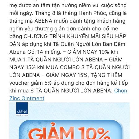
mẹ được an tâm tận hưởng niềm vui cuộc sống
mỗi ngày. Tháng 8 là tháng Hạnh Phúc, cũng là
tháng mà ABENA muốn dành tặng khách hàng
nghìn yêu thương giản đơn dành cho bố mẹ
bằng CHƯƠNG TRÌNH KHUYẾN MÃI SIÊU HẤP
DẪN áp dụng khi Tã Quần Người Lớn Ban Đêm
Abena Gói 14 miếng. – GIẢM NGAY 10% khi
MUA 1 TÃ QUẦN NGƯỜI LỚN ABENA – GIẢM
NGAY 15% khi MUA COMBO 3 TÃ QUẦN NGƯỜI
LỚN ABENA – GIẢM NGAY 15%, TẶNG THÊM
voucher giảm 5% áp dụng cho đơn hàng kế tiếp
khi mua 6 TÃ QUẦN NGƯỜI LỚN ABENA.
Chọn
Zinc Ointment