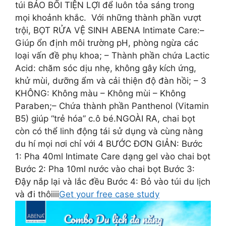
túi BẢO BỐI TIỆN LỢI để luôn tỏa sáng trong
mọi khoảnh khắc. ​ ​ Với những thành phần vượt
trội, BỌT RỬA VỆ SINH ABENA Intimate Care:​ –
Giúp ổn định môi trường pH, phòng ngừa các
loại vấn đề phụ khoa; ​ – Thành phần chứa Lactic
Acid: chăm sóc dịu nhẹ, không gây kích ứng,
khử mùi, dưỡng ẩm và cải thiện độ đàn hồi; ​ – 3
KHÔNG: Không màu – Không mùi – Không
Paraben;​ – Chứa thành phần Panthenol (Vitamin
B5) giúp “trẻ hóa” c.ô bé.​ NGOÀI RA, chai bọt
còn có thể linh động tái sử dụng và cùng nàng
du hí mọi nơi chỉ với 4 BƯỚC ĐƠN GIẢN: ​ Bước
1: Pha 40ml Intimate Care dạng gel vào chai bọt
​ Bước 2: Pha 10ml nước vào chai bọt ​ Bước 3:
Đậy nắp lại và lắc đều Bước 4: Bỏ vào túi du lịch
và đi thôiiii​
Get your free case study