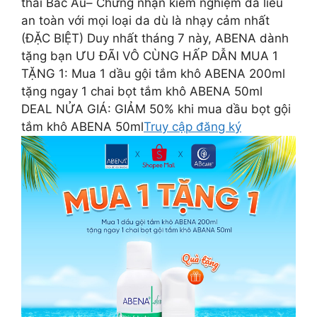
thái Bắc Âu​ – Chứng nhận kiểm nghiệm da liễu
an toàn với mọi loại da dù là nhạy cảm nhất​ ​
(ĐẶC BIỆT) Duy nhất tháng 7 này, ABENA dành
tặng bạn ƯU ĐÃI VÔ CÙNG HẤP DẪN​ ​ MUA 1
TẶNG 1: Mua 1 dầu gội tắm khô ABENA 200ml
tặng ngay 1 chai bọt tắm khô ABENA 50ml ​
DEAL NỬA GIÁ: GIẢM 50% khi mua dầu bọt gội
tắm khô ABENA 50ml​
Truy cập đăng ký