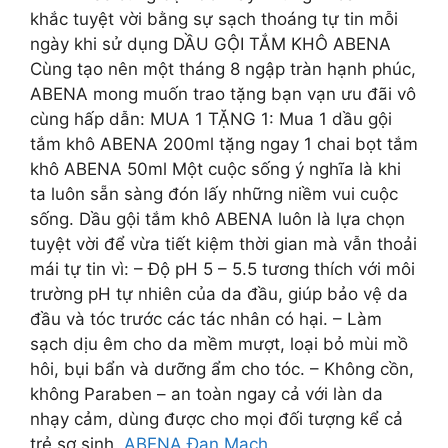
khắc tuyệt vời bằng sự sạch thoáng tự tin mỗi
ngày khi sử dụng DẦU GỘI TẮM KHÔ ABENA
Cùng tạo nên một tháng 8 ngập tràn hạnh phúc,
ABENA mong muốn trao tặng bạn vạn ưu đãi vô
cùng hấp dẫn: MUA 1 TẶNG 1: Mua 1 dầu gội
tắm khô ABENA 200ml tặng ngay 1 chai bọt tắm
khô ABENA 50ml Một cuộc sống ý nghĩa là khi
ta luôn sẵn sàng đón lấy những niềm vui cuộc
sống. Dầu gội tắm khô ABENA luôn là lựa chọn
tuyệt vời để vừa tiết kiệm thời gian mà vẫn thoải
mái tự tin vì: – Độ pH 5 – 5.5 tương thích với môi
trường pH tự nhiên của da đầu, giúp bảo vệ da
đầu và tóc trước các tác nhân có hại. – Làm
sạch dịu êm cho da mềm mượt, loại bỏ mùi mồ
hôi, bụi bẩn và dưỡng ẩm cho tóc. – Không cồn,
không Paraben – an toàn ngay cả với làn da
nhạy cảm, dùng được cho mọi đối tượng kể cả
trẻ sơ sinh.
ABENA Đan Mạch