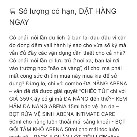
🛒 Số lượng có hạn, ĐẶT HÀNG
NGAY
Có phải mỗi lần du lịch là bạn lại đau đầu vì cân
đo đong đếm vali hành lý sao cho vừa số ký mà
vẫn đủ đầy các vận dụng cần thiết cho cả nhà? ​
Có phải mỗi lần đi lưu trú ở nơi xa, bạn lại rơi
vào trường hợp “não cá vàng”, đi chơi mà phải
mất công sức đi tìm mua này mua kia để sử
dụng? ​ Đừng lo, chỉ với combo ĐA NĂNG ABENA
– vấn đề đã được giải quyết​ ​ “CHIẾC TÚI” chỉ với
GIÁ 359K ấy có gì mà ĐA NĂNG đến thế?​ – KEM
HĂM ĐA NĂNG ABENA 15ml bảo vệ làn da ​ –
BỌT RỬA VỆ SINH ABENA INTIMATE CARE
50ml cho nàng luôn thoải mái sảng khoái ​- BỌT
GỘI TẮM KHÔ ABENA 50ml cho mái tóc luôn
sạch sẽ ​ – PACK 4 QUẦN LÓT TIỆN LỢI​ Không