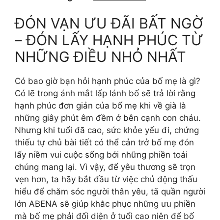
ĐÓN VẠN ƯU ĐÃI BẤT NGỜ
– ĐÓN LẤY HẠNH PHÚC TỪ
NHỮNG ĐIỀU NHỎ NHẤT
Có bao giờ bạn hỏi hạnh phúc của bố mẹ là gì?
Có lẽ trong ánh mắt lấp lánh bố sẽ trả lời rằng
hạnh phúc đơn giản của bố mẹ khi về già là
những giây phút êm đềm ở bên cạnh con cháu.
Nhưng khi tuổi đã cao, sức khỏe yếu đi, chứng
thiếu tự chủ bài tiết có thể cản trở bố mẹ đón
lấy niềm vui cuộc sống bởi những phiền toái
chúng mang lại. Vì vậy, để yêu thương sẽ trọn
vẹn hơn, ta hãy bắt đầu từ việc chủ động thấu
hiểu để chăm sóc người thân yêu, tã quần người
lớn ABENA sẽ giúp khắc phục những ưu phiền
mà bố mẹ phải đối diện ở tuổi cao niên để bố