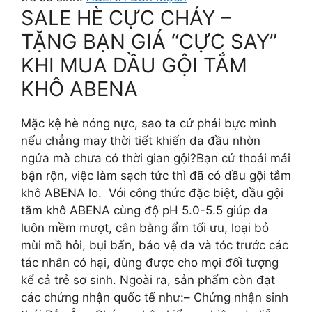
SALE HÈ CỰC CHÁY –
TẶNG BẠN GIÁ “CỰC SAY”
KHI MUA DẦU GỘI TẮM
KHÔ ABENA​
Mặc kệ hè nóng nực, sao ta cứ phải bực mình
nếu chẳng may thời tiết khiến da đầu nhờn
ngứa mà chưa có thời gian gội?​ Bạn cứ thoải mái
bận rộn, việc làm sạch tức thì đã có dầu gội tắm
khô ABENA lo. ​ ​ Với công thức đặc biệt, dầu gội
tắm khô ABENA cùng độ pH 5.0-5.5 giúp da
luôn mềm mượt, cân bằng ẩm tối ưu, loại bỏ
mùi mồ hôi, bụi bẩn, bảo vệ da và tóc trước các
tác nhân có hại, dùng được cho mọi đối tượng
kể cả trẻ sơ sinh.​ ​ Ngoài ra, sản phẩm còn đạt
các chứng nhận quốc tế như:​ – Chứng nhận sinh