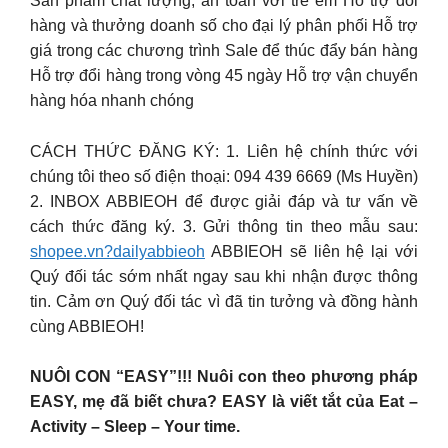
Sản phẩm chất lượng, an toàn với trẻ em Hỗ trợ đổi
hàng và thưởng doanh số cho đại lý phân phối Hỗ trợ
giá trong các chương trình Sale để thúc đẩy bán hàng
Hỗ trợ đổi hàng trong vòng 45 ngày Hỗ trợ vận chuyển
hàng hóa nhanh chóng
CÁCH THỨC ĐĂNG KÝ: 1. Liên hệ chính thức với
chúng tôi theo số điện thoại: 094 439 6669 (Ms Huyền)
2. INBOX ABBIEOH để được giải đáp và tư vấn về
cách thức đăng ký. 3. Gửi thông tin theo mẫu sau:
shopee.vn?dailyabbieoh
ABBIEOH sẽ liên hệ lại với
Quý đối tác sớm nhất ngay sau khi nhận được thông
tin. Cảm ơn Quý đối tác vì đã tin tưởng và đồng hành
cùng ABBIEOH!
NUÔI CON “EASY”!!! Nuôi con theo phương pháp
EASY, mẹ đã biết chưa? EASY là viết tắt của Eat –
Activity – Sleep – Your time.