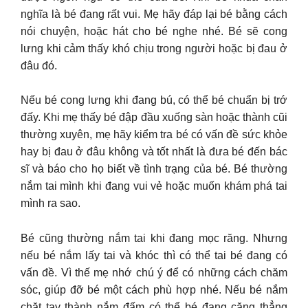
nghĩa là bé đang rất vui. Mẹ hãy đáp lại bé bằng cách
nói chuyện, hoặc hát cho bé nghe nhé. Bé sẽ cong
lưng khi cảm thấy khó chịu trong người hoặc bị đau ở
đâu đó.
Nếu bé cong lưng khi đang bú, có thể bé chuẩn bị trớ
đấy. Khi mẹ thấy bé đập đầu xuống sàn hoặc thành cũi
thường xuyên, mẹ hãy kiểm tra bé có vấn đề sức khỏe
hay bị đau ở đâu không và tốt nhất là đưa bé đến bác
sĩ và báo cho họ biết về tình trạng của bé. Bé thường
nắm tai mình khi đang vui vẻ hoặc muốn khám phá tai
mình ra sao.
Bé cũng thường nắm tai khi đang mọc răng. Nhưng
nếu bé nắm lấy tai và khóc thì có thể tai bé đang có
vấn đề. Vì thế mẹ nhớ chú ý để có những cách chăm
sóc, giúp đỡ bé một cách phù hợp nhé. Nếu bé nắm
chặt tay thành nắm đấm có thể bé đang căng thẳng