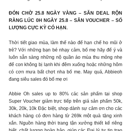
ĐÓN CHỜ 25.8 NGÀY VÀNG – SĂN DEAL RỘN
RÀNG LÚC 0H NGÀY 25.8 – SĂN VOUCHER – SỐ
LƯỢNG CỰC KỲ CÓ HẠN.
Thời tiết giao mùa, làm thế nào để hạn chế ho mũi ở
trẻ? Với những bạn bé nhạy cảm, bố mẹ hãy để ý và
luôn sẵn sàng những nộ quần áo mùa thu mỏng nhẹ
để con không bị lạnh khi đêm xuống hoặc những hôm
có cơn mưa bất chợt nha bố mẹ. May quá, Abbieoh
đang siêu sales đó bố mẹ ơi
Abbie Oh sales up to 80% các sản phẩm tại shop
Super Voucher giảm trực tiếp trên giá sản phẩm 50k,
30k, 20k, 10k Đặc biệt, shop dành sự cảm ơn cho các
khách hàng có đơn hàng từ 269k một quà tặng xinh
xắn. Nguồn hàng thời trang tận xưởng thiết kế riêng
biệt, chất lượng hoàn hảo, giúp các Đại lý tự tin trao