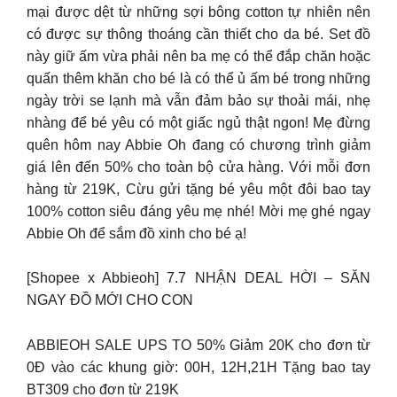
mại được dệt từ những sợi bông cotton tự nhiên nên
có được sự thông thoáng cần thiết cho da bé. Set đồ
này giữ ấm vừa phải nên ba mẹ có thể đắp chăn hoặc
quấn thêm khăn cho bé là có thể ủ ấm bé trong những
ngày trời se lạnh mà vẫn đảm bảo sự thoải mái, nhẹ
nhàng để bé yêu có một giấc ngủ thật ngon! Mẹ đừng
quên hôm nay Abbie Oh đang có chương trình giảm
giá lên đến 50% cho toàn bộ cửa hàng. Với mỗi đơn
hàng từ 219K, Cừu gửi tặng bé yêu một đôi bao tay
100% cotton siêu đáng yêu mẹ nhé! Mời mẹ ghé ngay
Abbie Oh để sắm đồ xinh cho bé ạ!
[Shopee x Abbieoh] 7.7 NHẬN DEAL HỜI – SĂN
NGAY ĐỒ MỚI CHO CON
ABBIEOH SALE UPS TO 50% Giảm 20K cho đơn từ
0Đ vào các khung giờ: 00H, 12H,21H Tặng bao tay
BT309 cho đơn từ 219K