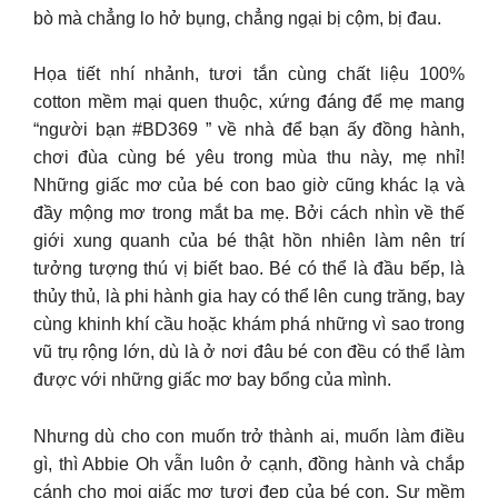
bò mà chẳng lo hở bụng, chẳng ngại bị cộm, bị đau.
Họa tiết nhí nhảnh, tươi tắn cùng chất liệu 100%
cotton mềm mại quen thuộc, xứng đáng để mẹ mang
“người bạn #BD369 ” về nhà để bạn ấy đồng hành,
chơi đùa cùng bé yêu trong mùa thu này, mẹ nhỉ!
Những giấc mơ của bé con bao giờ cũng khác lạ và
đầy mộng mơ trong mắt ba mẹ. Bởi cách nhìn về thế
giới xung quanh của bé thật hồn nhiên làm nên trí
tưởng tượng thú vị biết bao. Bé có thể là đầu bếp, là
thủy thủ, là phi hành gia hay có thể lên cung trăng, bay
cùng khinh khí cầu hoặc khám phá những vì sao trong
vũ trụ rộng lớn, dù là ở nơi đâu bé con đều có thể làm
được với những giấc mơ bay bổng của mình.
Nhưng dù cho con muốn trở thành ai, muốn làm điều
gì, thì Abbie Oh vẫn luôn ở cạnh, đồng hành và chắp
cánh cho mọi giấc mơ tươi đẹp của bé con. Sự mềm