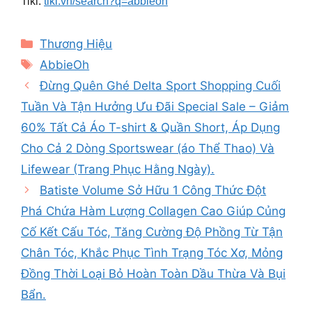
Tiki:
tiki.vn/search?q=abbieoh
Categories
Thương Hiệu
Tags
AbbieOh
Đừng Quên Ghé Delta Sport Shopping Cuối
Tuần Và Tận Hưởng Ưu Đãi Special Sale – Giảm
60% Tất Cả Áo T-shirt & Quần Short, Áp Dụng
Cho Cả 2 Dòng Sportswear (áo Thể Thao) Và
Lifewear (Trang Phục Hằng Ngày).
Batiste Volume Sở Hữu 1 Công Thức Đột
Phá Chứa Hàm Lượng Collagen Cao Giúp Củng
Cố Kết Cấu Tóc, Tăng Cường Độ Phồng Từ Tận
Chân Tóc, Khắc Phục Tình Trạng Tóc Xơ, Mỏng
Đồng Thời Loại Bỏ Hoàn Toàn Dầu Thừa Và Bụi
Bẩn.