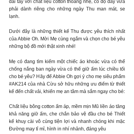
dài tay với chất liệu cotton thoáng nhẹ, có độ dày vừa
phải dành riêng cho những ngày Thu man mát, se
lạnh.
Dưới đây là những thiết kế Thu được yêu thích nhất
của Abbie Oh. Mời Mẹ cùng ngắm và chọn cho bé yêu
những bộ đồ mới thật xinh nhé!
Mẹ có đang tìm kiếm một chiếc áo khoác vừa có thể
chống nắng ban ngày vừa có thể giữ ấm lúc chiều tối
cho bé yêu? Hãy để Abbie Oh gợi ý cho mẹ siêu phẩm
#AK214 của nhà Cừu sở hữu những ưu điểm từ thiết
kế đến chất vải, khiến mẹ an tâm mà sắm ngay cho bé:
Chất liệu bông cotton ấm áp, mềm mịn Mũ liền áo tăng
khả năng giữ ấm, che chắn bảo vệ đầu cho bé Thiết
kế khuy cài vô cùng tiện lợi và nhanh chóng khi mặc
Đường may tỉ mỉ, hình in nhí nhảnh, đáng yêu