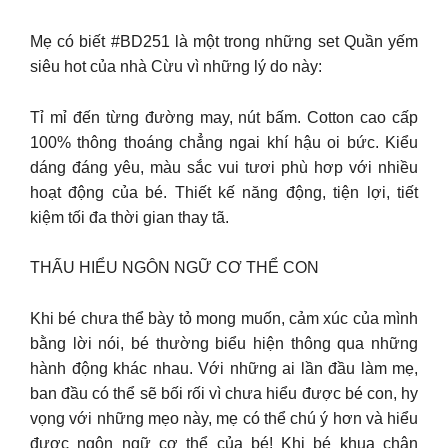
Mẹ có biết #BD251 là một trong những set Quần yếm
siêu hot của nhà Cừu vì những lý do này:
Tỉ mỉ đến từng đường may, nút bấm. Cotton cao cấp
100% thông thoáng chẳng ngai khí hậu oi bức. Kiểu
dáng đáng yêu, màu sắc vui tươi phù hơp với nhiều
hoạt động của bé. Thiết kế năng động, tiện lợi, tiết
kiệm tối đa thời gian thay tã.
THẤU HIỂU NGÔN NGỮ CƠ THỂ CON
Khi bé chưa thể bày tỏ mong muốn, cảm xúc của mình
bằng lời nói, bé thường biểu hiện thông qua những
hành động khác nhau. Với những ai lần đầu làm mẹ,
ban đầu có thể sẽ bối rối vì chưa hiểu được bé con, hy
vọng với những mẹo này, mẹ có thể chú ý hơn và hiểu
được ngôn ngữ cơ thể của bé! Khi bé khua chân