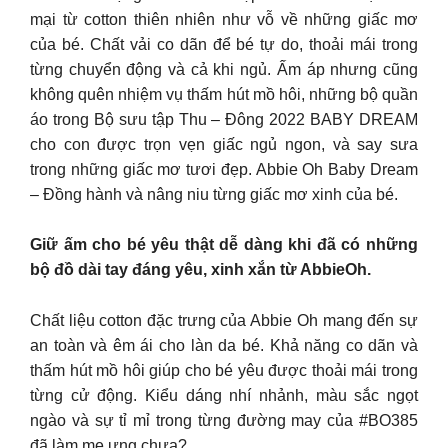
mại từ cotton thiên nhiên như vỗ về những giấc mơ
của bé. Chất vải co dãn để bé tự do, thoải mái trong
từng chuyển động và cả khi ngủ. Ấm áp nhưng cũng
không quên nhiệm vụ thấm hút mồ hôi, những bộ quần
áo trong Bộ sưu tập Thu – Đông 2022 BABY DREAM
cho con được trọn vẹn giấc ngủ ngon, và say sưa
trong những giấc mơ tươi đẹp. Abbie Oh Baby Dream
– Đồng hành và nâng niu từng giấc mơ xinh của bé.
Giữ ấm cho bé yêu thật dễ dàng khi đã có những
bộ đồ dài tay đáng yêu, xinh xắn từ AbbieOh.
Chất liệu cotton đặc trưng của Abbie Oh mang đến sự
an toàn và êm ái cho làn da bé. Khả năng co dãn và
thấm hút mồ hôi giúp cho bé yêu được thoải mái trong
từng cử động. Kiểu dáng nhí nhảnh, màu sắc ngọt
ngào và sự tỉ mỉ trong từng đường may của #BO385
đã làm mẹ ưng chưa?