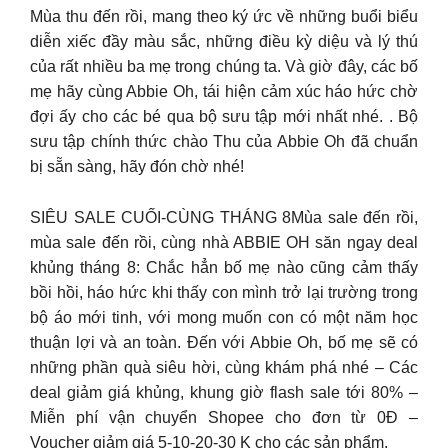
Mùa thu đến rồi, mang theo ký ức về những buổi biểu
diễn xiếc đầy màu sắc, những điều kỳ diệu và lý thú
của rất nhiều ba mẹ trong chúng ta. Và giờ đây, các bố
mẹ hãy cùng Abbie Oh, tái hiện cảm xúc háo hức chờ
đợi ấy cho các bé qua bộ sưu tập mới nhất nhé. . Bộ
sưu tập chính thức chào Thu của Abbie Oh đã chuẩn
bị sẵn sàng, hãy đón chờ nhé!
SIÊU SALE CUỐI-CÙNG THÁNG 8Mùa sale đến rồi,
mùa sale đến rồi, cùng nhà ABBIE OH săn ngay deal
khủng tháng 8: Chắc hẳn bố mẹ nào cũng cảm thấy
bồi hồi, háo hức khi thấy con mình trở lại trường trong
bộ áo mới tinh, với mong muốn con có một năm học
thuận lợi và an toàn. Đến với Abbie Oh, bố mẹ sẽ có
những phần quà siêu hời, cùng khám phá nhé – Các
deal giảm giá khủng, khung giờ flash sale tới 80% –
Miễn phí vận chuyển Shopee cho đơn từ 0Đ –
Voucher giảm giá 5-10-20-30 K cho các sản phẩm.