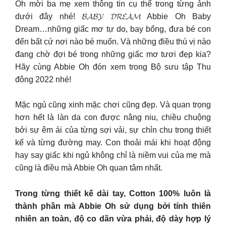
Oh mời ba mẹ xem thông tin cụ thể trong từng ảnh
dưới đây nhé! 𝓑𝓐𝓑𝓨 𝓓𝓡𝓔𝓐𝓜 Abbie Oh Baby
Dream…những giấc mơ tự do, bay bổng, đưa bé con
đến bất cứ nơi nào bé muốn. Và những điều thú vị nào
đang chờ đợi bé trong những giấc mơ tươi đẹp kia?
Hãy cùng Abbie Oh đón xem trong Bộ sưu tập Thu
đông 2022 nhé!
Mặc ngủ cũng xinh mặc chơi cũng đẹp. Và quan trọng
hơn hết là làn da con được nâng niu, chiều chuộng
bởi sự êm ái của từng sợi vải, sự chỉn chu trong thiết
kế và từng đường may. Con thoải mái khi hoạt động
hay say giấc khi ngủ không chỉ là niềm vui của mẹ mà
cũng là điều mà Abbie Oh quan tâm nhất.
Trong từng thiết kế dài tay, Cotton 100% luôn là
thành phần mà Abbie Oh sử dụng bởi tính thiên
nhiên an toàn, độ co dãn vừa phải, độ dày hợp lý