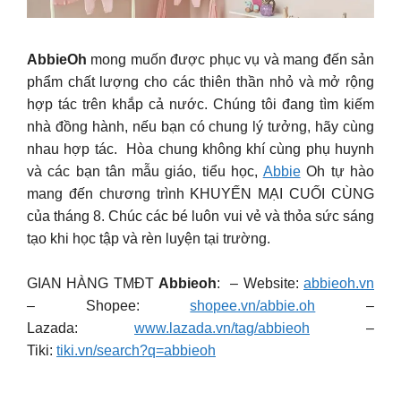
AbbieOh
mong muốn được phục vụ và mang đến sản
phẩm chất lượng cho các thiên thần nhỏ và mở rộng
hợp tác trên khắp cả nước. Chúng tôi đang tìm kiếm
nhà đồng hành, nếu bạn có chung lý tưởng, hãy cùng
nhau hợp tác. Hòa chung không khí cùng phụ huynh
và các bạn tân mẫu giáo, tiểu học,
Abbie
Oh tự hào
mang đến chương trình KHUYẾN MẠI CUỐI CÙNG
của tháng 8. Chúc các bé luôn vui vẻ và thỏa sức sáng
tạo khi học tập và rèn luyện tại trường.
GIAN HÀNG TMĐT
Abbieoh
: – Website:
abbieoh.vn
– Shopee:
shopee.vn/abbie.oh
–
Lazada:
www.lazada.vn/tag/abbieoh
–
Tiki:
tiki.vn/search?q=abbieoh