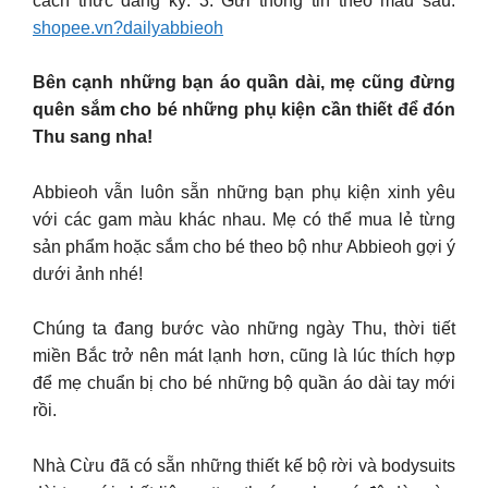
cách thức đăng ký. 3. Gửi thông tin theo mẫu sau:
shopee.vn?dailyabbieoh
Bên cạnh những bạn áo quần dài, mẹ cũng đừng
quên sắm cho bé những phụ kiện cần thiết để đón
Thu sang nha!
Abbieoh vẫn luôn sẵn những bạn phụ kiện xinh yêu
với các gam màu khác nhau. Mẹ có thể mua lẻ từng
sản phẩm hoặc sắm cho bé theo bộ như Abbieoh gợi ý
dưới ảnh nhé!
Chúng ta đang bước vào những ngày Thu, thời tiết
miền Bắc trở nên mát lạnh hơn, cũng là lúc thích hợp
để mẹ chuẩn bị cho bé những bộ quần áo dài tay mới
rồi.
Nhà Cừu đã có sẵn những thiết kế bộ rời và bodysuits