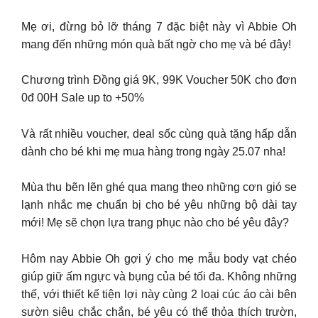
Mẹ ơi, đừng bỏ lỡ tháng 7 đặc biệt này vì Abbie Oh
mang đến những món quà bất ngờ cho mẹ và bé đây!
Chương trình Đồng giá 9K, 99K Voucher 50K cho đơn
0đ 00H Sale up to +50%
Và rất nhiều voucher, deal sốc cùng quà tặng hấp dẫn
dành cho bé khi mẹ mua hàng trong ngày 25.07 nha!
Mùa thu bẽn lẽn ghé qua mang theo những cơn gió se
lạnh nhắc mẹ chuẩn bị cho bé yêu những bộ dài tay
mới! Mẹ sẽ chọn lựa trang phục nào cho bé yêu đây?
Hôm nay Abbie Oh gợi ý cho mẹ mẫu body vạt chéo
giúp giữ ấm ngực và bụng của bé tối đa. Không những
thế, với thiết kế tiện lợi này cùng 2 loại cúc áo cài bên
sườn siêu chắc chắn, bé yêu có thể thỏa thích trườn,