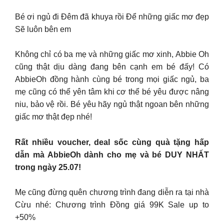
Bé ơi ngủ đi Đêm đã khuya rồi Để những giấc mơ đẹp
Sẽ luôn bên em
Không chỉ có ba mẹ và những giấc mơ xinh, Abbie Oh
cũng thật dịu dàng đang bên cạnh em bé đấy! Có
AbbieOh đồng hành cùng bé trong mọi giấc ngủ, ba
mẹ cũng có thể yên tâm khi cơ thể bé yêu được nâng
niu, bảo vệ rồi. Bé yêu hãy ngủ thật ngoan bên những
giấc mơ thật đẹp nhé!
Rất nhiều voucher, deal sốc cùng quà tặng hấp
dẫn mà AbbieOh dành cho mẹ và bé DUY NHẤT
trong ngày 25.07!
Mẹ cũng đừng quên chương trình đang diễn ra tại nhà
Cừu nhé: Chương trình Đồng giá 99K Sale up to
+50%