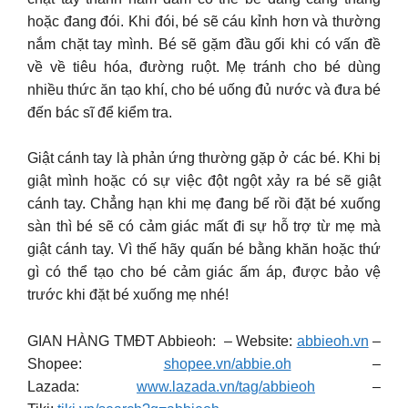
hoặc đang đói. Khi đói, bé sẽ cáu kỉnh hơn và thường
nắm chặt tay mình. Bé sẽ gặm đầu gối khi có vấn đề
về về tiêu hóa, đường ruột. Mẹ tránh cho bé dùng
nhiều thức ăn tạo khí, cho bé uống đủ nước và đưa bé
đến bác sĩ để kiểm tra.
Giật cánh tay là phản ứng thường gặp ở các bé. Khi bị
giật mình hoặc có sự việc đột ngột xảy ra bé sẽ giật
cánh tay. Chẳng hạn khi mẹ đang bế rồi đặt bé xuống
sàn thì bé sẽ có cảm giác mất đi sự hỗ trợ từ mẹ mà
giật cánh tay. Vì thế hãy quấn bé bằng khăn hoặc thứ
gì có thể tạo cho bé cảm giác ấm áp, được bảo vệ
trước khi đặt bé xuống mẹ nhé!
GIAN HÀNG TMĐT Abbieoh: – Website:
abbieoh.vn
–
Shopee:
shopee.vn/abbie.oh
–
Lazada:
www.lazada.vn/tag/abbieoh
–