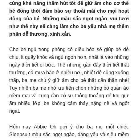
cùng khả năng thấm hút tốt để giữ ấm cho cơ thể
bé đồng thời đảm bảo sự thoải mái cho mọi hoạt
động của bé. Những màu sắc ngọt ngào, vui tươi
như thế này sẽ càng làm cho bé yêu nhà mẹ thêm
phần dễ thương, xinh xắn.
Cho bé ngủ trong phòng có điều hòa sẽ giúp bé dễ
chịu, ít quấy khóc và ngủ ngon hơn, nhất là vào những
ngày thời tiết oi bức. Thế nhưng gần đây thời tiết thất
thường, có mưa bão ở nhiều nơi, nhiệt độ cũng xuống
thấp, ba mẹ chú ý giữ ấm cho bé thật cẩn thận nhé!
Tuy nhiên ba mẹ nhớ ưu tiên chọn những bộ quần áo
mềm mại và cũng cần có sự thông thoáng để khi giữ
ấm nhiều lớp, bé không cảm thấy nặng nề và ngột
ngạt.
Hôm nay Abbie Oh gợi ý cho ba mẹ một chiếc
Sleepsuit màu sắc ngọt ngào, đáng yêu và siêu mềm