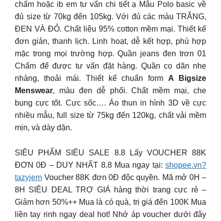
chấm hoặc ib em tư vấn chi tiết ạ Mẫu Polo basic về
đủ size từ 70kg đến 105kg. Với đủ các màu TRẮNG,
ĐEN VÀ ĐỎ. Chất liệu 95% cotton mềm mại. Thiết kế
đơn giản, thanh lịch. Linh hoạt, dễ kết hợp, phù hợp
mặc trong mọi trường hợp. Quần jeans đen trơn 01
Chấm để được tư vấn đặt hàng. Quần co dãn nhẹ
nhàng, thoải mái. Thiết kế chuẩn form
A Bigsize
Menswear
, màu đen dễ phối. Chất mềm mại, che
bụng cực tốt. Cực sốc…. Áo thun in hình 3D về cực
nhiều mẫu, full size từ 75kg đến 120kg, chất vải mềm
mịn, và dày dặn.
SIÊU PHẨM SIÊU SALE 8.8 Lấy VOUCHER 88K
ĐƠN 0Đ – DUY NHẤT 8.8 Mua ngay tại:
shopee.vn?
tazyjem
Voucher 88K đơn 0Đ độc quyền. Mã mở 0H –
8H SIÊU DEAL TRỢ GIÁ hàng thời trang cực rẻ –
Giảm hơn 50%++ Mua là có quà, trị giá đến 100K Mua
liền tay rinh ngay deal hot! Nhớ áp voucher dưới đây