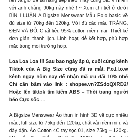
lần và giờ đã tái hàng tiếp theo. Hãy cùng BIẾN HÌNH
với anh chàng 90kg này nhé ! ~ Xem chi tiết ở dưới
BÌNH LUẬN A Bigsize Menswear Mẫu Polo basic về
đủ size từ 70kg đến 120kg. Với đủ các màu TRẮNG,
ĐEN VÀ ĐỎ. Chất liệu 95% cotton mềm mại. Thiết kế
đơn giản, thanh lịch. Linh hoạt, dễ kết hợp, phù hợp
mặc trong mọi trường hợp.
Loa Loa Loa !!! Sau bao ngày ấp ủ, cuối cùng kênh
Tiktok của A Big Size cũng đã ra mắt. F.o.l.l.o.w
kênh ngay hôm nay để nhận mã ưu đãi 10% nhé
Chỉ cần bấm vào link : shopee.vn?ZSdoQXRD2/
Hoặc lên tiktok tìm kiếm ABS – Thời trang người
béo Cực sốc….
A Bigsize Menswear Áo thun in hình 3D về cực nhiều
mẫu, full size từ 75kg đến 120kg, chất vải mềm mịn, và
dày dặn. Áo Cotton 4C tay sọc 01, size 75kg – 120kg.