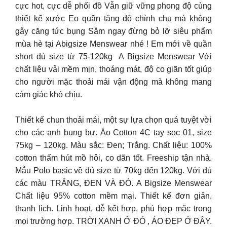
cực hot, cực dễ phối đồ Vẫn giữ vững phong độ cùng
thiết kế xước Eo quần tăng độ chỉnh chu mà không
gây căng tức bụng Sắm ngay đừng bỏ lỡ siêu phẩm
mùa hè tại Abigsize Menswear nhé ! Em mới về quần
short đủ size từ 75-120kg A Bigsize Menswear Với
chất liệu vải mềm mịn, thoáng mát, độ co giãn tốt giúp
cho người mặc thoải mái vận động mà không mang
cảm giác khó chịu.
Thiết kế chun thoải mái, một sự lựa chọn quá tuyệt vời
cho các anh bụng bự. Áo Cotton 4C tay sọc 01, size
75kg – 120kg. Màu sắc: Đen; Trắng. Chất liệu: 100%
cotton thấm hút mồ hôi, co dãn tốt. Freeship tận nhà.
Mẫu Polo basic về đủ size từ 70kg đến 120kg. Với đủ
các màu TRẮNG, ĐEN VÀ ĐỎ. A Bigsize Menswear
Chất liệu 95% cotton mềm mại. Thiết kế đơn giản,
thanh lịch. Linh hoạt, dễ kết hợp, phù hợp mặc trong
mọi trường hợp. TRỜI XANH Ở ĐÓ , ÁO ĐẸP Ở ĐÂY.