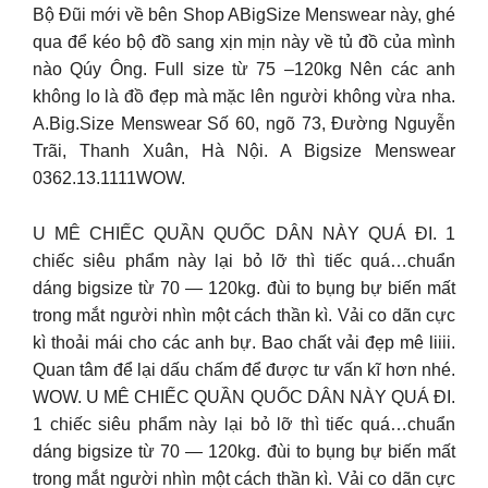
Bộ Đũi mới về bên Shop ABigSize Menswear này, ghé
qua để kéo bộ đồ sang xịn mịn này về tủ đồ của mình
nào Qúy Ông. Full size từ 75 –120kg Nên các anh
không lo là đồ đẹp mà mặc lên người không vừa nha.
A.Big.Size Menswear Số 60, ngõ 73, Đường Nguyễn
Trãi, Thanh Xuân, Hà Nội. A Bigsize Menswear
0362.13.1111WOW.
U MÊ CHIẾC QUẦN QUỐC DÂN NÀY QUÁ ĐI. 1
chiếc siêu phẩm này lại bỏ lỡ thì tiếc quá…chuẩn
dáng bigsize từ 70 — 120kg. đùi to bụng bự biến mất
trong mắt người nhìn một cách thần kì. Vải co dãn cực
kì thoải mái cho các anh bự. Bao chất vải đẹp mê liiii.
Quan tâm để lại dấu chấm để được tư vấn kĩ hơn nhé.
WOW. U MÊ CHIẾC QUẦN QUỐC DÂN NÀY QUÁ ĐI.
1 chiếc siêu phẩm này lại bỏ lỡ thì tiếc quá…chuẩn
dáng bigsize từ 70 — 120kg. đùi to bụng bự biến mất
trong mắt người nhìn một cách thần kì. Vải co dãn cực