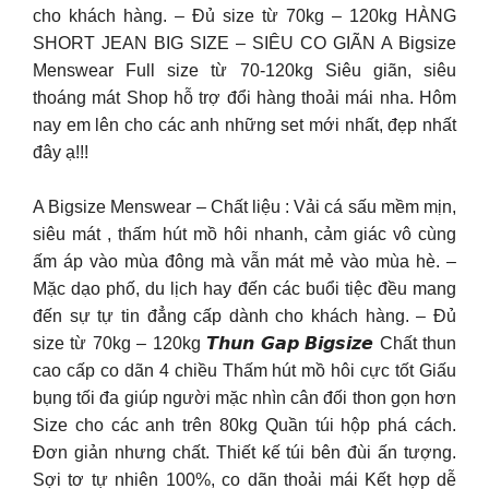
cho khách hàng. – Đủ size từ 70kg – 120kg HÀNG
SHORT JEAN BIG SIZE – SIÊU CO GIÃN A Bigsize
Menswear Full size từ 70-120kg Siêu giãn, siêu
thoáng mát Shop hỗ trợ đổi hàng thoải mái nha. Hôm
nay em lên cho các anh những set mới nhất, đẹp nhất
đây ạ!!!
A Bigsize Menswear – Chất liệu : Vải cá sấu mềm mịn,
siêu mát , thấm hút mồ hôi nhanh, cảm giác vô cùng
ấm áp vào mùa đông mà vẫn mát mẻ vào mùa hè. –
Mặc dạo phố, du lịch hay đến các buổi tiệc đều mang
đến sự tự tin đẳng cấp dành cho khách hàng. – Đủ
size từ 70kg – 120kg 𝙏𝙝𝙪𝙣 𝙂𝙖𝙥 𝘽𝙞𝙜𝙨𝙞𝙯𝙚 Chất thun
cao cấp co dãn 4 chiều Thấm hút mồ hôi cực tốt Giấu
bụng tối đa giúp người mặc nhìn cân đối thon gọn hơn
Size cho các anh trên 80kg Quần túi hộp phá cách.
Đơn giản nhưng chất. Thiết kế túi bên đùi ấn tượng.
Sợi tơ tự nhiên 100%, co dãn thoải mái Kết hợp dễ