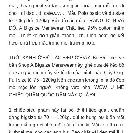
mại, thoáng mát và tạo cảm giác thoải mái mỗi khi đi
chơi, đi dạo , đi cafe,v.v…. Mẫu Polo basic về đủ size
từ 70kg đến 120kg. Với đủ các màu TRẮNG, ĐEN VÀ
ĐỎ. A Bigsize Menswear Chất liệu 95% cotton mềm
mại. Thiết kế đơn giản, thanh lịch. Linh hoạt, dễ kết
hợp, phù hợp mặc trong mọi trường hợp.
TRỜI XANH Ở ĐÓ , ÁO ĐẸP Ở ĐÂY. Bộ Đũi mới về
bên Shop A Bigsize Menswear này, ghé qua để kéo bộ
đồ sang xịn mịn này về tủ đồ của mình nào Qúy Ông.
Full size từ 75 –120kg Nên các anh không lo là đồ đẹp
mà mặc lên người không vừa nha. WOW. U MÊ
CHIẾC QUẦN QUỐC DÂN NÀY QUÁ ĐI.
1 chiếc siêu phẩm này lại bỏ lỡ thì tiếc quá…chuẩn
dáng bigsize từ 70 — 120kg. đùi to bụng bự biến mất
trong mắt người nhìn một cách thần kì. Vải co dãn cực
kì thoải mái cho các anh bự. Bao chất vải đẹp mê liiii.