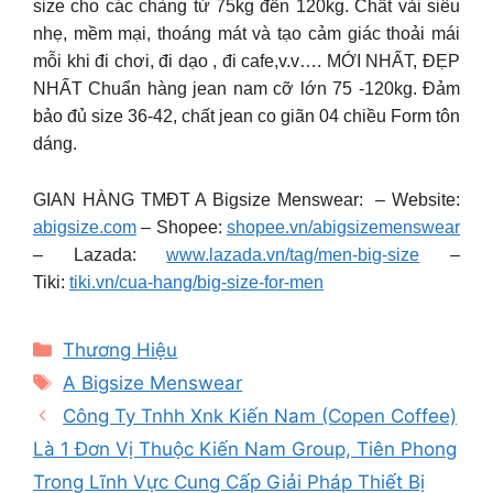
size cho các chàng từ 75kg đến 120kg. Chất vải siêu
nhẹ, mềm mại, thoáng mát và tạo cảm giác thoải mái
mỗi khi đi chơi, đi dạo , đi cafe,v.v…. MỚI NHẤT, ĐẸP
NHẤT Chuẩn hàng jean nam cỡ lớn 75 -120kg. Đảm
bảo đủ size 36-42, chất jean co giãn 04 chiều Form tôn
dáng.
GIAN HÀNG TMĐT A Bigsize Menswear: – Website:
abigsize.com
– Shopee:
shopee.vn/abigsizemenswear
– Lazada:
www.lazada.vn/tag/men-big-size
–
Tiki:
tiki.vn/cua-hang/big-size-for-men
Categories
Thương Hiệu
Tags
A Bigsize Menswear
Công Ty Tnhh Xnk Kiến Nam (Copen Coffee)
Là 1 Đơn Vị Thuộc Kiến Nam Group, Tiên Phong
Trong Lĩnh Vực Cung Cấp Giải Pháp Thiết Bị