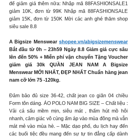
để giảm giá thêm nữa: Nhập mã 88FASHIONSALE1
giảm 10K, đơn từ 99K Nhập mã 88FASHIONSALE
giảm 15K, đơn từ 150K Mời các anh ghé thăm shop
siêu sale 8.8
A Bigsize Menswear
shopee.vn/abigsizemenswear
Bắt đầu từ 0h – 23h59 Ngày 8.8 Giảm giá cực sâu
lên đến 50% + Miễn phí vận chuyển Tặng Voucher
giảm giá 30k QUẦN JEAN NAM A Bigsize
Menswear MỚI NHẤT, ĐẸP NHẤT Chuẩn hàng jean
nam cỡ lớn 75 -120kg.
Đảm bảo đủ size 36-42, chất jean co giãn 04 chiều
Form tôn dáng. ÁO POLO NAM BIG SIZE – Chất liệu :
Vải cá sấu mềm mịn, siêu mát , thấm hút mồ hôi
nhanh, cảm giác vô cùng ấm áp vào mùa đông mà vẫn
mát mẻ vào mùa hè. – Mặc dạo phố, du lịch hay đến
các buổi tiệc đều mang đến sự tự tin đẳng cấp dành