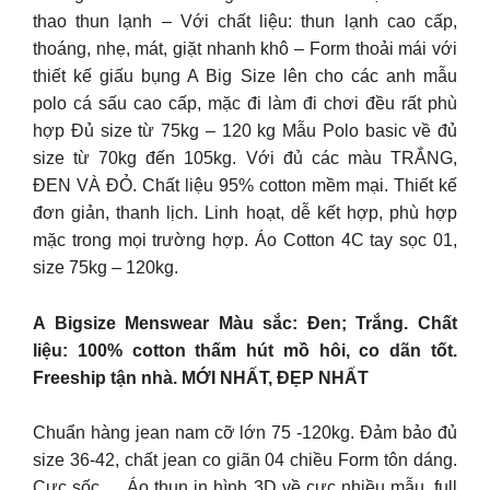
thao thun lạnh – Với chất liệu: thun lạnh cao cấp,
thoáng, nhẹ, mát, giặt nhanh khô – Form thoải mái với
thiết kế giấu bụng A Big Size lên cho các anh mẫu
polo cá sấu cao cấp, mặc đi làm đi chơi đều rất phù
hợp Đủ size từ 75kg – 120 kg Mẫu Polo basic về đủ
size từ 70kg đến 105kg. Với đủ các màu TRẮNG,
ĐEN VÀ ĐỎ. Chất liệu 95% cotton mềm mại. Thiết kế
đơn giản, thanh lịch. Linh hoạt, dễ kết hợp, phù hợp
mặc trong mọi trường hợp. Áo Cotton 4C tay sọc 01,
size 75kg – 120kg.
A Bigsize Menswear Màu sắc: Đen; Trắng. Chất
liệu: 100% cotton thấm hút mồ hôi, co dãn tốt.
Freeship tận nhà. MỚI NHẤT, ĐẸP NHẤT
Chuẩn hàng jean nam cỡ lớn 75 -120kg. Đảm bảo đủ
size 36-42, chất jean co giãn 04 chiều Form tôn dáng.
Cực sốc…. Áo thun in hình 3D về cực nhiều mẫu, full