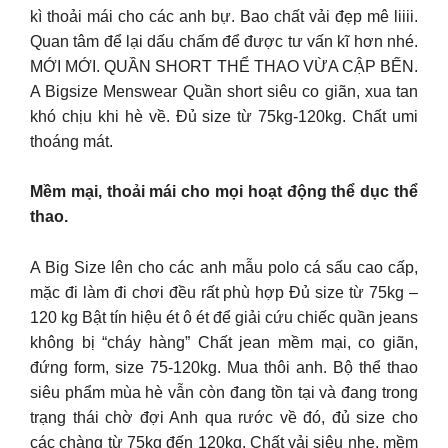
kì thoải mái cho các anh bự. Bao chất vải đẹp mê liiii.
Quan tâm để lại dấu chấm để được tư vấn kĩ hơn nhé.
MỚI MỚI. QUẦN SHORT THỂ THAO VỪA CẬP BẾN.
A Bigsize Menswear Quần short siêu co giãn, xua tan
khó chịu khi hè về. Đủ size từ 75kg-120kg. Chất umi
thoáng mát.
Mềm mại, thoải mái cho mọi hoạt động thể dục thể
thao.
A Big Size lên cho các anh mẫu polo cá sấu cao cấp,
mặc đi làm đi chơi đều rất phù hợp Đủ size từ 75kg –
120 kg Bật tín hiệu ét ô ét để giải cứu chiếc quần jeans
không bị “cháy hàng” Chất jean mềm mại, co giãn,
đứng form, size 75-120kg. Mua thôi anh. Bộ thể thao
siêu phẩm mùa hè vẫn còn đang tồn tại và đang trong
trạng thái chờ đợi Anh qua rước về đó, đủ size cho
các chàng từ 75kg đến 120kg. Chất vải siêu nhẹ, mềm