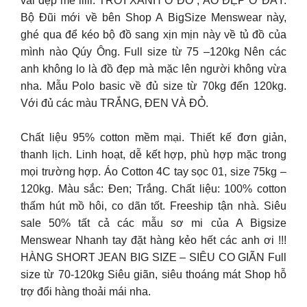
vải đẹp mê liiii. TRỜI XANH Ở ĐÓ , ÁO ĐẸP Ở ĐÂY.
Bộ Đũi mới về bên Shop A BigSize Menswear này,
ghé qua để kéo bộ đồ sang xịn mịn này về tủ đồ của
mình nào Qúy Ông. Full size từ 75 –120kg Nên các
anh không lo là đồ đẹp mà mặc lên người không vừa
nha. Mẫu Polo basic về đủ size từ 70kg đến 120kg.
Với đủ các màu TRẮNG, ĐEN VÀ ĐỎ.
Chất liệu 95% cotton mềm mại. Thiết kế đơn giản,
thanh lịch. Linh hoạt, dễ kết hợp, phù hợp mặc trong
mọi trường hợp. Áo Cotton 4C tay sọc 01, size 75kg –
120kg. Màu sắc: Đen; Trắng. Chất liệu: 100% cotton
thấm hút mồ hôi, co dãn tốt. Freeship tận nhà. Siêu
sale 50% tất cả các mẫu sơ mi của A Bigsize
Menswear Nhanh tay đặt hàng kẻo hết các anh ơi !!!
HÀNG SHORT JEAN BIG SIZE – SIÊU CO GIÃN Full
size từ 70-120kg Siêu giãn, siêu thoáng mát Shop hỗ
trợ đổi hàng thoải mái nha.