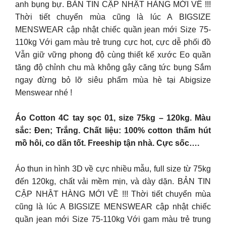
anh bụng bự. BẢN TIN CẬP NHẬT HÀNG MỚI VỀ !!!
Thời tiết chuyển mùa cũng là lúc A BIGSIZE
MENSWEAR cập nhật chiếc quần jean mới Size 75-
110kg Với gam màu trẻ trung cực hot, cực dễ phối đồ
Vẫn giữ vững phong độ cùng thiết kế xước Eo quần
tăng độ chỉnh chu mà không gây căng tức bụng Sắm
ngay đừng bỏ lỡ siêu phẩm mùa hè tại Abigsize
Menswear nhé !
Áo Cotton 4C tay sọc 01, size 75kg – 120kg. Màu
sắc: Đen; Trắng. Chất liệu: 100% cotton thấm hút
mồ hôi, co dãn tốt. Freeship tận nhà. Cực sốc….
Áo thun in hình 3D về cực nhiều mẫu, full size từ 75kg
đến 120kg, chất vải mềm mịn, và dày dặn. BẢN TIN
CẬP NHẬT HÀNG MỚI VỀ !!! Thời tiết chuyển mùa
cũng là lúc A BIGSIZE MENSWEAR cập nhật chiếc
quần jean mới Size 75-110kg Với gam màu trẻ trung