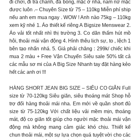
đi chơi, đi trà chanh, đá bóng, mặc ở nhà, nam nữ mặc
được luôn .– Chuyên Size từ 75 – 110kg Miễn phí ship
nếu anh em mua ngay . WOW ! Anh nào 75kg – 110kg
xem kỹ nhé 1. Áo thiết kế riêng A Bigsize Menswear 2.
Áo vải tốt nhất nhì thị trường 3. Co dãn thấm hút mồ
hôi, thoải mái vận động 4. Hình thêu lịch sự, to , lệch 1
bên tạo nhấn nhá. 5. Giá phải chăng : 299k/ chiếc khi
mua 2 màu + Free Vận Chuyển Siêu sale 50% tất cả
các mẫu sơ mi của A Big Size Nhanh tay đặt hàng kẻo
hết các anh ơi !!!
HÀNG SHORT JEAN BIG SIZE – SIÊU CO GIÃN Full
size từ 70-120kg Siêu giãn, siêu thoáng mát Shop hỗ
trợ đổi hàng thoải mái nha. Em mới về quần short đủ
size từ 75-120kg Với chất liệu vải mềm mịn, thoáng
mát, độ co giãn tốt giúp cho người mặc thoải mái vận
động mà không mang cảm giác khó chịu. Thiết kế
chun thoải mái, một sự lựa chọn quá tuyệt vời cho các