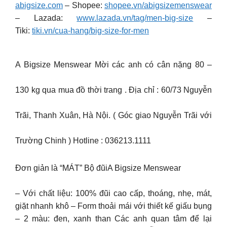
abigsize.com
– Shopee:
shopee.vn/abigsizemenswear
– Lazada:
www.lazada.vn/tag/men-big-size
–
Tiki:
tiki.vn/cua-hang/big-size-for-men
A Bigsize Menswear Mời các anh có cân nặng 80 –
130 kg qua mua đồ thời trang . Địa chỉ : 60/73 Nguyễn
Trãi, Thanh Xuân, Hà Nội. ( Góc giao Nguyễn Trãi với
Trường Chinh ) Hotline : 036213.1111
Đơn giản là “MÁT” Bộ đũiA Bigsize Menswear
– Với chất liệu: 100% đũi cao cấp, thoáng, nhẹ, mát,
giặt nhanh khô – Form thoải mái với thiết kế giấu bụng
– 2 màu: đen, xanh than Các anh quan tâm để lại