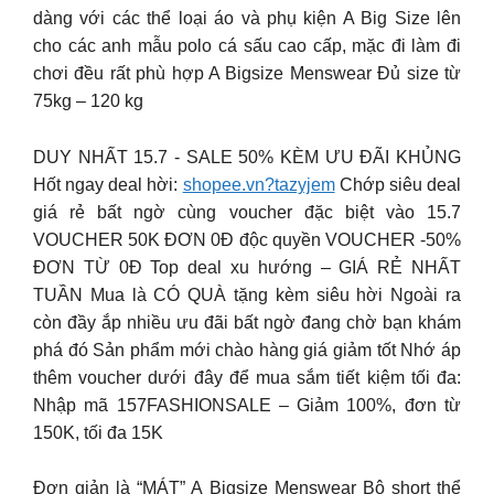
dàng với các thể loại áo và phụ kiện A Big Size lên
cho các anh mẫu polo cá sấu cao cấp, mặc đi làm đi
chơi đều rất phù hợp A Bigsize Menswear Đủ size từ
75kg – 120 kg
DUY NHẤT 15.7 ️- SALE 50% KÈM ƯU ĐÃI KHỦNG
Hốt ngay deal hời:
shopee.vn?tazyjem
Chớp siêu deal
giá rẻ bất ngờ cùng voucher đặc biệt vào 15.7
VOUCHER 50K ĐƠN 0Đ độc quyền VOUCHER -50%
ĐƠN TỪ 0Đ Top deal xu hướng – GIÁ RẺ NHẤT
TUẦN Mua là CÓ QUÀ tặng kèm siêu hời Ngoài ra
còn đầy ắp nhiều ưu đãi bất ngờ đang chờ bạn khám
phá đó Sản phẩm mới chào hàng giá giảm tốt Nhớ áp
thêm voucher dưới đây để mua sắm tiết kiệm tối đa:
Nhập mã 157FASHIONSALE – Giảm 100%, đơn từ
150K, tối đa 15K
Đơn giản là “MÁT” A Bigsize Menswear Bộ short thể