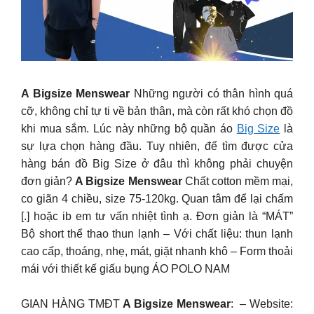
A Bigsize Menswear
Những người có thân hình quá
cỡ, không chỉ tự ti về bản thân, mà còn rất khó chọn đồ
khi mua sắm. Lúc này những bộ quần áo
Big Size
là
sự lựa chọn hàng đầu. Tuy nhiên, để tìm được cửa
hàng bán đồ Big Size ở đâu thì không phải chuyện
đơn giản?
A Bigsize Menswear
Chất cotton mềm mại,
co giãn 4 chiều, size 75-120kg. Quan tâm để lại chấm
[.] hoặc ib em tư vấn nhiệt tình ạ. Đơn giản là “MÁT”
Bộ short thể thao thun lạnh – Với chất liệu: thun lạnh
cao cấp, thoáng, nhẹ, mát, giặt nhanh khô – Form thoải
mái với thiết kế giấu bụng ÁO POLO NAM
GIAN HÀNG TMĐT
A Bigsize Menswear
: – Website: