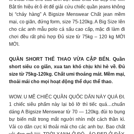
Bật tín hiệu ét ô ét để giải cứu chiếc quần jeans không
bị “cháy hàng” A Bigsize Menswear Chất jean mềm
mại, co giãn, đứng form, size 75-120kg. A Big Size lên
cho các anh mẫu polo cá sấu cao cấp, mặc đi làm đi
chơi đều rất phù hợp Đủ size từ 75kg – 120 kg MỚI
MỚI.
QUẦN SHORT THỂ THAO VỪA CẬP BẾN. Quần
short siêu co giãn, xua tan khó chịu khi hè về. Đủ
size từ 75kg-120kg. Chất umi thoáng mát. Mềm mại,
thoải mái cho mọi hoạt động thể dục thể thao.
WOW. U MÊ CHIẾC QUẦN QUỐC DÂN NÀY QUÁ ĐI.
1 chiếc siêu phẩm này lại bỏ lỡ thì tiếc quá…chuẩn
dáng A Bigsize Menswear từ 70 — 120kg. đùi to bụng
bự biến mất trong mắt người nhìn một cách thần kì.
Vải co dãn cực kì thoải mái cho các anh bự. Bao chất