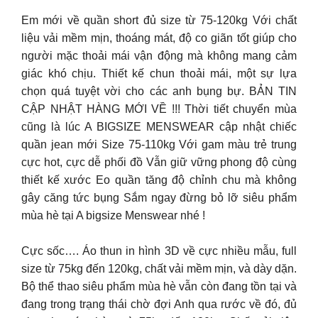
Em mới về quần short đủ size từ 75-120kg Với chất
liệu vải mềm mịn, thoáng mát, độ co giãn tốt giúp cho
người mặc thoải mái vận động mà không mang cảm
giác khó chịu. Thiết kế chun thoải mái, một sự lựa
chọn quá tuyệt vời cho các anh bụng bự. BẢN TIN
CẬP NHẬT HÀNG MỚI VỀ !!! Thời tiết chuyển mùa
cũng là lúc A BIGSIZE MENSWEAR cập nhật chiếc
quần jean mới Size 75-110kg Với gam màu trẻ trung
cực hot, cực dễ phối đồ Vẫn giữ vững phong độ cùng
thiết kế xước Eo quần tăng độ chỉnh chu mà không
gây căng tức bụng Sắm ngay đừng bỏ lỡ siêu phẩm
mùa hè tại A bigsize Menswear nhé !
Cực sốc…. Áo thun in hình 3D về cực nhiều mẫu, full
size từ 75kg đến 120kg, chất vải mềm mịn, và dày dặn.
Bộ thể thao siêu phẩm mùa hè vẫn còn đang tồn tại và
đang trong trạng thái chờ đợi Anh qua rước về đó, đủ