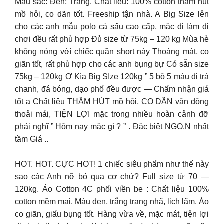
Màu sắc: Đen; Trắng. Chất liệu: 100% cotton thấm hút
mồ hôi, co dãn tốt. Freeship tận nhà. A Big Size lên
cho các anh mẫu polo cá sấu cao cấp, mặc đi làm đi
chơi đều rất phù hợp Đủ size từ 75kg – 120 kg Mùa hè
không nóng với chiếc quần short này Thoáng mát, co
giãn tốt, rất phù hợp cho các anh bụng bự Có sẵn size
75kg – 120kg Ơ Kìa Big SIze 120kg ” 5 bộ 5 màu đi trà
chanh, đá bóng, dạo phố đều được — Chấm nhận giá
tốt ạ Chất liệu THẤM HÚT mồ hôi, CO DÃN vận động
thoải mái, TIỆN LỢI mặc trong nhiều hoàn cảnh đỡ
phải nghĩ ” Hôm nay mặc gì ? ” . Đặc biệt NGO.N nhất
tầm Giá ..
HOT. HOT. CỰC HOT! 1 chiếc siêu phẩm như thế này
sao các Anh nỡ bỏ qua cơ chứ? Full size từ 70 —
120kg. Áo Cotton 4C phối viền be : Chất liệu 100%
cotton mềm mại. Màu đen, trắng trang nhã, lịch lãm. Áo
co giãn, giấu bụng tốt. Hàng vừa về, mặc mát, tiện lợi