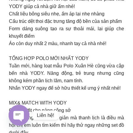
YODY giúp cả nhà giữ ấm nhé!
Chất liệu bông siêu nhẹ, ấm áp lại nhẹ nhàng
Cấu trúc dệt thoi đặc trưng tăng độ bền của sản phẩm
Form dáng suông tạo ra sự thoải mái, lại giúp che
khuyết điểm
Áo còn duy nhất 2 màu, nhanh tay cả nhà nhé!
TỔNG HỢP POLO MỚI NHẤT YODY
Tuần mới, hàng loạt mẫu Polo Xuân Hè cũng vừa cập
bến nhà YODY. Năng động, trẻ trung nhưng cũng
không kém phần lịch lãm, nam tính.
Nhắn YODY ngay để sở hữu thiết kế ưng ý nhất nhé!
MIX& MATCH WITH YODY
Gợi ý outfit cho nàng công sở
Liên hệ!
Nếu những outfits đơn giản mà thanh lịch là điều mà
hội chị em luôn tìm kiếm thì hãy thử ngay những set đồ
Open
dưới đây.