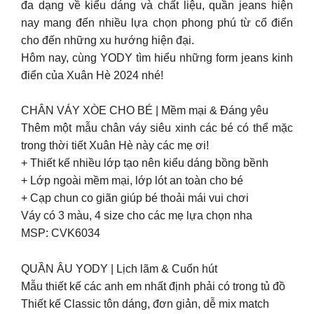
đa dạng về kiểu dáng và chất liệu, quần jeans hiện
nay mang đến nhiều lựa chọn phong phú từ cổ điển
cho đến những xu hướng hiện đại.
Hôm nay, cùng YODY tìm hiểu những form jeans kinh
điển của Xuân Hè 2024 nhé!
CHÂN VÁY XÒE CHO BÉ | Mềm mại & Đáng yêu
Thêm một mẫu chân váy siêu xinh các bé có thể mặc
trong thời tiết Xuân Hè này các mẹ ơi!
+ Thiết kế nhiều lớp tạo nên kiểu dáng bồng bềnh
+ Lớp ngoài mềm mại, lớp lót an toàn cho bé
+ Cạp chun co giãn giúp bé thoải mái vui chơi
Váy có 3 màu, 4 size cho các mẹ lựa chọn nha
MSP: CVK6034
QUẦN ÂU YODY | Lịch lãm & Cuốn hút
Mẫu thiết kế các anh em nhất định phải có trong tủ đồ
Thiết kế Classic tôn dáng, đơn giản, dễ mix match