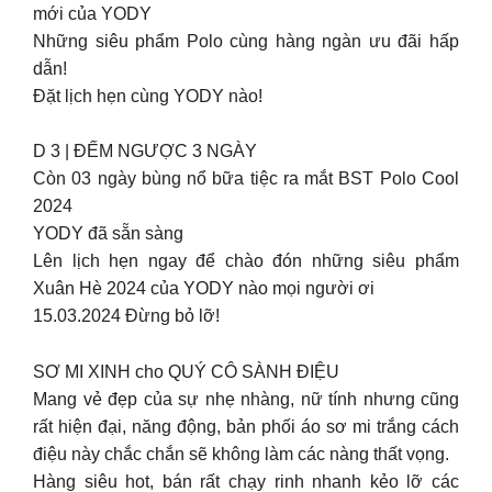
mới của YODY
Những siêu phẩm Polo cùng hàng ngàn ưu đãi hấp
dẫn!
Đặt lịch hẹn cùng YODY nào!
D 3 | ĐẾM NGƯỢC 3 NGÀY
Còn 03 ngày bùng nổ bữa tiệc ra mắt BST Polo Cool
2024
YODY đã sẵn sàng
Lên lịch hẹn ngay để chào đón những siêu phẩm
Xuân Hè 2024 của YODY nào mọi người ơi
15.03.2024 Đừng bỏ lỡ!
SƠ MI XINH cho QUÝ CÔ SÀNH ĐIỆU
Mang vẻ đẹp của sự nhẹ nhàng, nữ tính nhưng cũng
rất hiện đại, năng động, bản phối áo sơ mi trắng cách
điệu này chắc chắn sẽ không làm các nàng thất vọng.
Hàng siêu hot, bán rất chạy rinh nhanh kẻo lỡ các