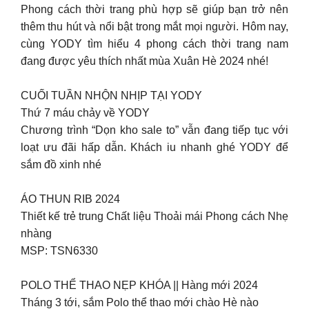
Phong cách thời trang phù hợp sẽ giúp bạn trở nên
thêm thu hút và nổi bật trong mắt mọi người. Hôm nay,
cùng YODY tìm hiểu 4 phong cách thời trang nam
đang được yêu thích nhất mùa Xuân Hè 2024 nhé!
CUỐI TUẦN NHỘN NHỊP TẠI YODY
Thứ 7 máu chảy về YODY ️
Chương trình “Dọn kho sale to” vẫn đang tiếp tục với
loạt ưu đãi hấp dẫn. Khách iu nhanh ghé YODY để
sắm đồ xinh nhé
ÁO THUN RIB 2024
Thiết kế trẻ trung Chất liệu Thoải mái Phong cách Nhẹ
nhàng
MSP: TSN6330
POLO THỂ THAO NẸP KHÓA || Hàng mới 2024
Tháng 3 tới, sắm Polo thể thao mới chào Hè nào