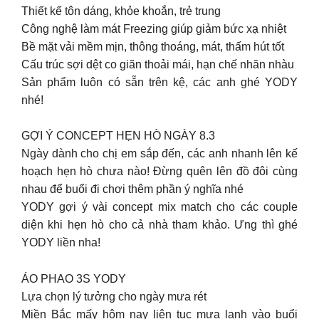
Thiết kế tôn dáng, khỏe khoắn, trẻ trung
Công nghệ làm mát Freezing giúp giảm bức xạ nhiệt
Bề mặt vải mềm mịn, thông thoáng, mát, thấm hút tốt
Cấu trúc sợi dệt co giãn thoải mái, hạn chế nhăn nhàu
Sản phẩm luôn có sẵn trên kệ, các anh ghé YODY
nhé!
GỢI Ý CONCEPT HẸN HÒ NGÀY 8.3
Ngày dành cho chị em sắp đến, các anh nhanh lên kế
hoạch hẹn hò chưa nào! Đừng quên lên đồ đôi cùng
nhau để buổi đi chơi thêm phần ý nghĩa nhé
YODY gợi ý vài concept mix match cho các couple
diện khi hẹn hò cho cả nhà tham khảo. Ưng thì ghé
YODY liền nha!
ÁO PHAO 3S YODY
Lựa chọn lý tưởng cho ngày mưa rét
Miền Bắc mấy hôm nay liên tục mưa lạnh vào buổi