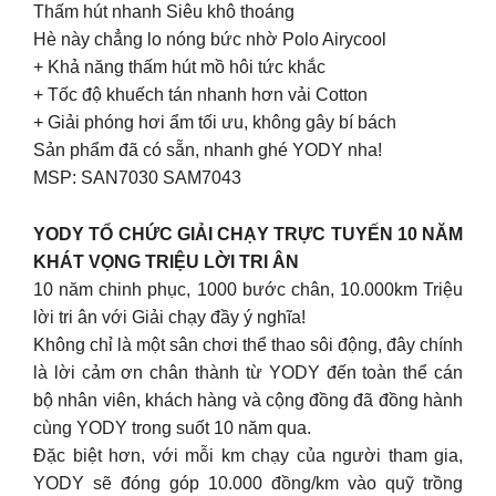
Thấm hút nhanh Siêu khô thoáng
Hè này chẳng lo nóng bức nhờ Polo Airycool
+ Khả năng thấm hút mồ hôi tức khắc
+ Tốc độ khuếch tán nhanh hơn vải Cotton
+ Giải phóng hơi ẩm tối ưu, không gây bí bách
Sản phẩm đã có sẵn, nhanh ghé YODY nha!
MSP: SAN7030 SAM7043
YODY TỔ CHỨC GIẢI CHẠY TRỰC TUYẾN 10 NĂM
KHÁT VỌNG TRIỆU LỜI TRI ÂN
10 năm chinh phục, 1000 bước chân, 10.000km Triệu
lời tri ân với Giải chạy đầy ý nghĩa!
Không chỉ là một sân chơi thể thao sôi động, đây chính
là lời cảm ơn chân thành từ YODY đến toàn thể cán
bộ nhân viên, khách hàng và cộng đồng đã đồng hành
cùng YODY trong suốt 10 năm qua.
Đặc biệt hơn, với mỗi km chạy của người tham gia,
YODY sẽ đóng góp 10.000 đồng/km vào quỹ trồng