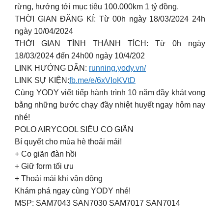
rừng, hướng tới mục tiêu 100.000km 1 tỷ đồng.
THỜI GIAN ĐĂNG KÍ: Từ 00h ngày 18/03/2024 24h
ngày 10/04/2024
THỜI GIAN TÍNH THÀNH TÍCH: Từ 0h ngày
18/03/2024 đến 24h00 ngày 10/4/202
LINK HƯỚNG DẪN:
running.yody.vn/
LINK SỰ KIỆN:
fb.me/e/6xVIoKVtD
Cùng YODY viết tiếp hành trình 10 năm đầy khát vọng
bằng những bước chạy đầy nhiệt huyết ngay hôm nay
nhé!
POLO AIRYCOOL SIÊU CO GIÃN
Bí quyết cho mùa hè thoải mái!
+ Co giãn đàn hồi
+ Giữ form tối ưu
+ Thoải mái khi vận động
Khám phá ngay cùng YODY nhé!
MSP: SAM7043 SAN7030 SAM7017 SAN7014