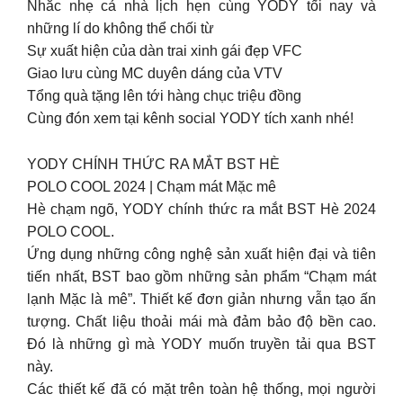
Nhắc nhẹ cả nhà lịch hẹn cùng YODY tối nay và
những lí do không thể chối từ
Sự xuất hiện của dàn trai xinh gái đẹp VFC
Giao lưu cùng MC duyên dáng của VTV
Tổng quà tặng lên tới hàng chục triệu đồng
Cùng đón xem tại kênh social YODY tích xanh nhé!
YODY CHÍNH THỨC RA MẮT BST HÈ
POLO COOL 2024 | Chạm mát Mặc mê
Hè chạm ngõ, YODY chính thức ra mắt BST Hè 2024
POLO COOL.
Ứng dụng những công nghệ sản xuất hiện đại và tiên
tiến nhất, BST bao gồm những sản phẩm “Chạm mát
lạnh Mặc là mê”. Thiết kế đơn giản nhưng vẫn tạo ấn
tượng. Chất liệu thoải mái mà đảm bảo độ bền cao.
Đó là những gì mà YODY muốn truyền tải qua BST
này.
Các thiết kế đã có mặt trên toàn hệ thống, mọi người