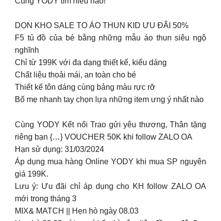
Cùng YODY tìm hiểu nào!
DỌN KHO SALE TO ÁO THUN KID ƯU ĐÃI 50%
F5 tủ đồ của bé bằng những mẫu áo thun siêu ngộ
nghĩnh
Chỉ từ 199K với đa dạng thiết kế, kiểu dáng
Chất liệu thoải mái, an toàn cho bé
Thiết kế tôn dáng cùng bảng màu rực rỡ
Bố mẹ nhanh tay chọn lựa những item ưng ý nhất nào
Cùng YODY Kết nối Trao gửi yêu thương, Thân tặng
riêng bạn {…} VOUCHER 50K khi follow ZALO OA
Hạn sử dụng: 31/03/2024
Áp dụng mua hàng Online YODY khi mua SP nguyên
giá 199K.
Lưu ý: Ưu đãi chỉ áp dụng cho KH follow ZALO OA
mới trong tháng 3
MIX& MATCH || Hẹn hò ngày 08.03