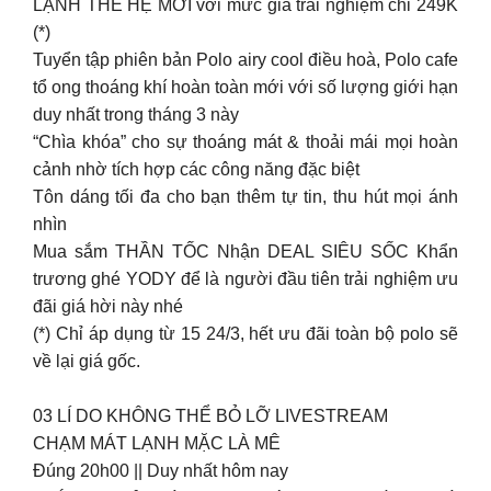
LẠNH THẾ HỆ MỚI với mức giá trải nghiệm chỉ 249K
(*)
Tuyển tập phiên bản Polo airy cool điều hoà, Polo cafe
tổ ong thoáng khí hoàn toàn mới với số lượng giới hạn
duy nhất trong tháng 3 này
“Chìa khóa” cho sự thoáng mát & thoải mái mọi hoàn
cảnh nhờ tích hợp các công năng đặc biệt
Tôn dáng tối đa cho bạn thêm tự tin, thu hút mọi ánh
nhìn
Mua sắm THẦN TỐC Nhận DEAL SIÊU SỐC Khẩn
trương ghé YODY để là người đầu tiên trải nghiệm ưu
đãi giá hời này nhé
(*) Chỉ áp dụng từ 15 24/3, hết ưu đãi toàn bộ polo sẽ
về lại giá gốc.
03 LÍ DO KHÔNG THỂ BỎ LỠ LIVESTREAM
CHẠM MÁT LẠNH MẶC LÀ MÊ
Đúng 20h00 || Duy nhất hôm nay