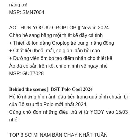
nàng ơi!
MSP: SMN7004
ÁO THUN YOGUU CROPTOP || New in 2024
Chào hè sang bằng một thiết kế đầy cá tính
+ Thiết kế tôn dáng Croptop trẻ trung, năng động
+ Chất liệu thoải mái, co giãn, đàn hồi cao
+ Đường viên ôm bo tạo điểm nhấn cho thiết kế
Áo đã có sẵn trên kệ, chị em rinh về ngay nhé
MSP: GUT7028
𝐁𝐞𝐡𝐢𝐧𝐝 𝐭𝐡𝐞 𝐬𝐜𝐞𝐧𝐞𝐬 || 𝐁𝐒𝐓 𝐏𝐨𝐥𝐨 𝐂𝐨𝐨𝐥 𝟐𝟎𝟐𝟒
Hé lộ những hình ảnh đầu tiên trong quá trình chuẩn bị
của Bộ sưu tập Polo mới nhất 2024.
Cùng chờ đón những điều thú vị từ YODY vào 15/03
nhé!
TOP 3 SƠ MI NAM BÁN CHẠY NHẤT TUẦN