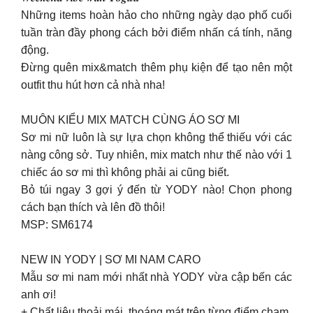
Những items hoàn hảo cho những ngày dạo phố cuối
tuần tràn đầy phong cách bởi điểm nhấn cá tính, năng
động.
Đừng quên mix&match thêm phụ kiện để tạo nên một
outfit thu hút hơn cả nhà nha!
MUÔN KIỂU MIX MATCH CÙNG ÁO SƠ MI
Sơ mi nữ luôn là sự lựa chọn không thể thiếu với các
nàng công sở. Tuy nhiên, mix match như thế nào với 1
chiếc áo sơ mi thì không phải ai cũng biết.
Bỏ túi ngay 3 gợi ý đến từ YODY nào! Chọn phong
cách bạn thích và lên đồ thôi!
MSP: SM6174
NEW IN YODY | SƠ MI NAM CARO
Mẫu sơ mi nam mới nhất nhà YODY vừa cập bến các
anh ơi!
+ Chất liệu thoải mái, thoáng mát trên từng điểm chạm