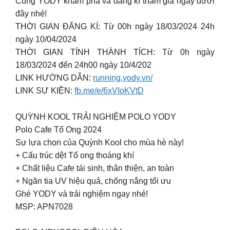
Cùng YODY khám phá và đăng kí tham gia ngay dưới
đây nhé!
THỜI GIAN ĐĂNG KÍ: Từ 00h ngày 18/03/2024 24h
ngày 10/04/2024
THỜI GIAN TÍNH THÀNH TÍCH: Từ 0h ngày
18/03/2024 đến 24h00 ngày 10/4/202
LINK HƯỚNG DẪN:
running.yody.vn/
LINK SỰ KIỆN:
fb.me/e/6xVIoKVtD
QUỲNH KOOL TRẢI NGHIỆM POLO YODY
Polo Cafe Tổ Ong 2024
Sự lựa chọn của Quỳnh Kool cho mùa hè này!
+ Cấu trúc dệt Tổ ong thoáng khí
+ Chất liệu Cafe tái sinh, thân thiện, an toàn
+ Ngăn tia UV hiệu quả, chống nắng tối ưu
Ghé YODY và trải nghiệm ngay nhé!
MSP: APN7028