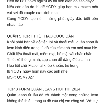
Hẹn hò 08.03 với người ấy thì nên diện đồ sao đây?
Nếu còn đắn đo thì để YODY giúp bạn mix match một
vài set đồ couple cực xinh nha
Cùng YODY tạo nên những phút giây đặc biệt bên
nhau nào
QUẦN SHORT THỂ THAO QUỐC DÂN
Khỏi phải bàn về độ tiện lợi và thoải mái, quần short là
item kinh điển trong tủ đồ của các anh em mỗi mùa Hè
Chất liệu thoải mái, mềm mại, bề mặt vải chắc chắn
Thiết kế thông minh, cạp chun dễ dàng điều chỉnh
Họa tiết chữ Fictional khỏe khoắn, trẻ trung
Ib YODY ngay hôm nay các anh nhé!
MSP: QSM7027
TOP 3 FORM QUẦN JEANS HOT HIT 2024
Quần jeans từ lâu đã trở thành một trong những item
không thể thiếu trong tủ đồ của chị em công sở. Với sự