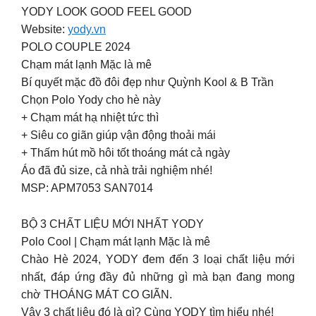
YODY LOOK GOOD FEEL GOOD
Website:
yody.vn
POLO COUPLE 2024
Chạm mát lạnh Mặc là mê
Bí quyết mặc đồ đôi đẹp như Quỳnh Kool & B Trần
Chọn Polo Yody cho hè này
+ Chạm mát hạ nhiệt tức thì
+ Siêu co giãn giúp vận động thoải mái
+ Thấm hút mồ hôi tốt thoáng mát cả ngày
Áo đã đủ size, cả nhà trải nghiệm nhé!
MSP: APM7053 SAN7014
BỘ 3 CHẤT LIỆU MỚI NHẤT YODY
Polo Cool | Chạm mát lạnh Mặc là mê
Chào Hè 2024, YODY đem đến 3 loại chất liệu mới
nhất, đáp ứng đầy đủ những gì mà bạn đang mong
chờ THOÁNG MÁT CO GIÃN.
Vậy 3 chất liệu đó là gì? Cùng YODY tìm hiểu nhé!