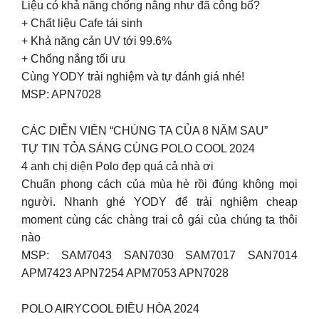
Liệu có khả năng chống nắng như đã công bố?
+ Chất liệu Cafe tái sinh
+ Khả năng cản UV tới 99.6%
+ Chống nắng tối ưu
Cùng YODY trải nghiệm và tự đánh giá nhé!
MSP: APN7028
CÁC DIỄN VIÊN “CHÚNG TA CỦA 8 NĂM SAU”
TỰ TIN TỎA SÁNG CÙNG POLO COOL 2024
4 anh chị diện Polo đẹp quá cả nhà ơi
Chuẩn phong cách của mùa hè rồi đúng không mọi
người. Nhanh ghé YODY để trải nghiệm cheap
moment cùng các chàng trai cô gái của chúng ta thôi
nào
MSP: SAM7043 SAN7030 SAM7017 SAN7014
APM7423 APN7254 APM7053 APN7028
POLO AIRYCOOL ĐIỀU HÒA 2024