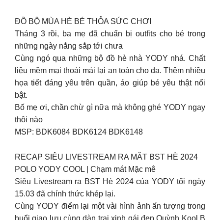
ĐỒ BỘ MÙA HÈ BÉ THỎA SỨC CHƠI
Tháng 3 rồi, ba mẹ đã chuẩn bị outfits cho bé trong
những ngày nắng sắp tới chưa
Cùng ngó qua những bộ đồ hè nhà YODY nhá. Chất
liệu mềm mại thoải mái lại an toàn cho da. Thêm nhiều
họa tiết đáng yêu trên quần, áo giúp bé yêu thật nổi
bật.
Bố mẹ ơi, chần chừ gì nữa mà không ghé YODY ngay
thôi nào
MSP: BDK6084 BDK6124 BDK6148
RECAP SIÊU LIVESTREAM RA MẮT BST HÈ 2024
POLO YODY COOL | Chạm mát Mặc mê
Siêu Livestream ra BST Hè 2024 của YODY tối ngày
15.03 đã chính thức khép lại.
Cùng YODY điểm lại một vài hình ảnh ấn tượng trong
buổi giao lưu cùng dàn trai xinh gái đẹp Quỳnh Kool B