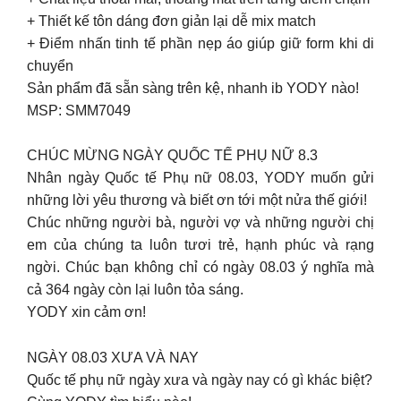
+ Thiết kế tôn dáng đơn giản lại dễ mix match
+ Điểm nhấn tinh tế phần nẹp áo giúp giữ form khi di
chuyển
Sản phẩm đã sẵn sàng trên kệ, nhanh ib YODY nào!
MSP: SMM7049
CHÚC MỪNG NGÀY QUỐC TẾ PHỤ NỮ 8.3
Nhân ngày Quốc tế Phụ nữ 08.03, YODY muốn gửi
những lời yêu thương và biết ơn tới một nửa thế giới!
Chúc những người bà, người vợ và những người chị
em của chúng ta luôn tươi trẻ, hạnh phúc và rạng
ngời. Chúc bạn không chỉ có ngày 08.03 ý nghĩa mà
cả 364 ngày còn lại luôn tỏa sáng.
YODY xin cảm ơn!
NGÀY 08.03 XƯA VÀ NAY
Quốc tế phụ nữ ngày xưa và ngày nay có gì khác biệt?