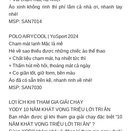
Áo xinh không rinh thì phí lắm cả nhà ơi, nhanh tay
nhé!
MSP: SAN7014
POLO AIRYCOOL | YoSport 2024
Chạm mát lạnh Mặc là mê
Hè về sao thiếu được những chiếc áo thể thao
+ Chất liệu chạm mát, hạ nhiệt tức thì
+ Thấm hút mồ hôi, thoáng mát cả ngày
+ Co giãn tốt, giữ form, bền màu
Áo đã có sẵn trên kệ, nhanh rinh về nhé!
MSP: SAN7030
LỢI ÍCH KHI THAM GIA GIẢI CHẠY
YODY 10 NĂM KHÁT VỌNG TRIỆU LỜI TRI ÂN
Bạn nhận được gì khi tham gia giải chạy đặc biệt “10
NĂM KHÁT VỌNG TRIỆU LỜI TRI ÂN” ?