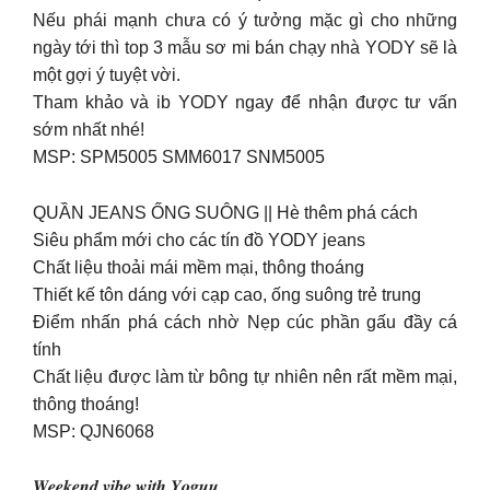
Nếu phái mạnh chưa có ý tưởng mặc gì cho những
ngày tới thì top 3 mẫu sơ mi bán chạy nhà YODY sẽ là
một gợi ý tuyệt vời.
Tham khảo và ib YODY ngay để nhận được tư vấn
sớm nhất nhé!
MSP: SPM5005 SMM6017 SNM5005
QUẦN JEANS ỐNG SUÔNG || Hè thêm phá cách
Siêu phẩm mới cho các tín đồ YODY jeans
Chất liệu thoải mái mềm mại, thông thoáng
Thiết kế tôn dáng với cạp cao, ống suông trẻ trung
Điểm nhấn phá cách nhờ Nẹp cúc phần gấu đầy cá
tính
Chất liệu được làm từ bông tự nhiên nên rất mềm mại,
thông thoáng!
MSP: QJN6068
𝑾𝒆𝒆𝒌𝒆𝒏𝒅 𝒗𝒊𝒃𝒆 𝒘𝒊𝒕𝒉 𝒀𝒐𝒈𝒖𝒖