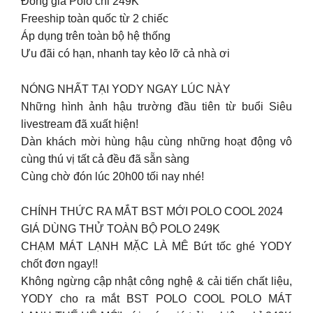
Đồng giá Polo chỉ 249K
Freeship toàn quốc từ 2 chiếc
Áp dụng trên toàn bộ hệ thống
Ưu đãi có hạn, nhanh tay kẻo lỡ cả nhà ơi
NÓNG NHẤT TẠI YODY NGAY LÚC NÀY
Những hình ảnh hậu trường đầu tiên từ buổi Siêu
livestream đã xuất hiện!
Dàn khách mời hùng hậu cùng những hoạt động vô
cùng thú vị tất cả đều đã sẵn sàng
Cùng chờ đón lúc 20h00 tối nay nhé!
CHÍNH THỨC RA MẮT BST MỚI POLO COOL 2024
GIÁ DÙNG THỬ TOÀN BỘ POLO 249K
CHẠM MÁT LẠNH MẶC LÀ MÊ Bứt tốc ghé YODY
chốt đơn ngay!!
Không ngừng cập nhật công nghệ & cải tiến chất liệu,
YODY cho ra mắt BST POLO COOL POLO MÁT