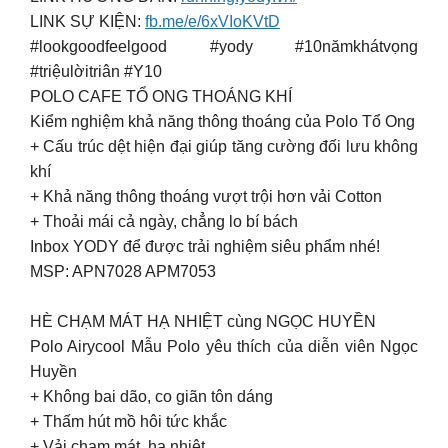
LINK SỰ KIỆN:
fb.me/e/6xVIoKVtD
#lookgoodfeelgood #yody #10nămkhátvọng
#triệulờitriân #Y10
POLO CAFE TỔ ONG THOÁNG KHÍ
Kiểm nghiệm khả năng thông thoáng của Polo Tổ Ong
+ Cấu trúc dệt hiện đại giúp tăng cường đối lưu không
khí
+ Khả năng thông thoáng vượt trội hơn vải Cotton
+ Thoải mái cả ngày, chẳng lo bí bách
Inbox YODY để được trải nghiệm siêu phẩm nhé!
MSP: APN7028 APM7053
HÈ CHẠM MÁT HẠ NHIỆT cùng NGỌC HUYỀN
Polo Airycool Mẫu Polo yêu thích của diễn viên Ngọc
Huyền
+ Không bai dão, co giãn tôn dáng
+ Thấm hút mồ hôi tức khắc
+ Vải chạm mát, hạ nhiệt