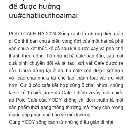
để được hưởng
ưu#chatlieuthoaimai
POLO CAFE ĐÁ 2024 Sống xanh từ những điều giản
dị Có thể bạn chưa biết, vòng đời của một hạt cà phê
vẫn chưa kết thúc kể cả sau khi được xay và pha chế
thành thức uống. Từ những bã cafe ban đầu, sau một
quá trình chuyển đổi và tái tạo, sợi vải Cafe được ra
đời. Chưa dừng lại ở đó, bã cafe còn được kết hợp
với các chai nhựa tái chế tạo thành loại vải ưu việt
hơn. Cứ 3 cốc cafe kết hợp cùng 5 chai nhựa, chúng
ta sẽ có 1 chiếc áo Polo Cafe. Chính vì vậy, mỗi chiếc
áo Polo Cafe của YODY không chỉ đơn thuần là một
sản phẩm thời trang thông thường mà Yody còn mong
muốn góp phần nhỏ bảo vệ môi trường.
Cùng YODY sống xanh từ những điều giản dị nhé!