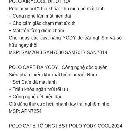
POLO AIRYCOOL ĐIỀU HÒA
Polo airycool “chìa khóa” cho mùa hè mát lạnh
+ Công nghệ làm mát hiện đại
+ Cho cảm giác chạm mát tức thì
+ Mát trên từng điểm chạm
Ghé ngay các cửa hàng YODY để trải nghiệm và sở
hữu ngay thôi!
MSP: SAM7043 SAN7030 SAM7017 SAN7014
POLO CAFE ĐÁ YODY | Công nghệ độc quyền
Siêu phẩm hiếm khi xuất hiện tại Việt Nam
+ Sợi Cafe đá mát lạnh
+ Triệu khóa ngăn mùi tối ưu
+ Công nghệ dệt hiện đại
Giá dùng thử cực hời, nhanh tay trải nghiệm nhé!
MSP: APN7254
POLO CAFE TỔ ONG | BST POLO YODY COOL 2024