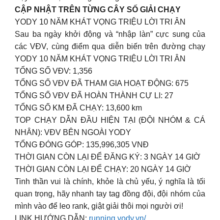
CẬP NHẬT TRÊN TỪNG CÂY SỐ GIẢI CHẠY
YODY 10 NĂM KHÁT VỌNG TRIỆU LỜI TRI ÂN
Sau ba ngày khởi động và “nhập làn” cực sung của
các VĐV, cùng điểm qua diễn biến trên đường chạy
YODY 10 NĂM KHÁT VỌNG TRIỆU LỜI TRI ÂN
TỔNG SỐ VĐV: 1,356
TỔNG SỐ VĐV ĐÃ THAM GIA HOẠT ĐỘNG: 675
TỔNG SỐ VĐV ĐÃ HOÀN THÀNH CỰ LI: 27
TỔNG SỐ KM ĐÃ CHẠY: 13,600 km
TOP CHẠY DẪN ĐẦU HIỆN TẠI (ĐỘI NHÓM & CÁ
NHÂN): VĐV BÊN NGOÀI YODY
TỔNG ĐÓNG GÓP: 135,996,305 VNĐ
THỜI GIAN CÒN LẠI ĐỂ ĐĂNG KÝ: 3 NGÀY 14 GIỜ
THỜI GIAN CÒN LẠI ĐỂ CHẠY: 20 NGÀY 14 GIỜ
Tinh thần vui là chính, khỏe là chủ yếu, ý nghĩa là tối
quan trọng, hãy nhanh tay tag đồng đội, đội nhóm của
mình vào để leo rank, giật giải thôi mọi người ơi!
LINK HƯỚNG DẪN:
running.yody.vn/