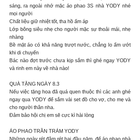
sáng, ra ngoài nhớ mặc áo phao 3S nhà YODY nhé
mọi người
Chất liệu giữ nhiệt tốt, tha hồ ấm áp
Lớp bông siêu nhẹ cho người mặc sự thoải mái, nhẹ
nhàng
Bề mặt áo có khả năng trượt nước, chẳng lo ẩm ướt
khi di chuyển
Bác nào đợt trước chưa kịp sắm thì ghé ngay YODY
và rinh em này về nhà nào!
QUÀ TẶNG NGÀY 8.3
Nếu việc tặng hoa đã quá quen thuộc thì các anh ghé
ngay qua YODY để sắm vài set đồ cho vợ, cho mẹ và
cho người thân nha.
Đảm bảo hội chị em sẽ cực kì hài lòng
ÁO PHAO TRẦN TRÁM YODY
Những ngày rét đậm rét hại đầu năm, để áo phao nhà