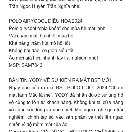
Trần Ngọc Huyền Trần Nghĩa nhé!
POLO AIRYCOOL ĐIỀU HÒA 2024
Polo airycool “chìa khóa” cho mùa hè mát lạnh
Vải chạm mát, hạ nhiệt mùa hè
Khả năng thấm hút mồ hôi tốt
Không bãi dão, co giãn siêu tốt
Áo mới giá hời, nhanh tay trải nghiệm nhé!
MSP: SAM7043
BẢN TIN YODY VỀ SỰ KIỆN RA MẮT BST MỚI
Ngày đầu tiên ra mắt BST POLO COOL 2024 “Chạm
mát lạnh Mặc là mê”, YODY đã nhận được sự ủng hộ
vô cùng to lớn từ khách hàng. Không khí tại cửa hàng
vô cùng sôi động và náo nhiệt. Mọi người ghé qua trải
nghiệm, chính tay sờ vào sản phẩm và thốt lên ngạc
nhiên vì độ mềm mát của áo.
Chương trình GIÁ DÙNG THỬ POLO CHỈ 249K sẽ