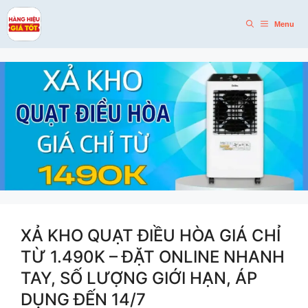
Skip
to
Menu
content
XẢ KHO QUẠT ĐIỀU HÒA GIÁ CHỈ
TỪ 1.490K – ĐẶT ONLINE NHANH
TAY, SỐ LƯỢNG GIỚI HẠN, ÁP
DỤNG ĐẾN 14/7