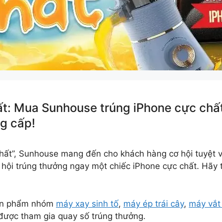
ất: Mua Sunhouse trúng iPhone cực chất
ng cấp!
 chất”, Sunhouse mang đến cho khách hàng cơ hội tuyệt
ội trúng thưởng ngay một chiếc iPhone cực chất. Hãy t
sản phẩm nhóm
máy xay sinh tố
,
máy ép trái cây
,
máy vắt
ược tham gia quay số trúng thưởng.