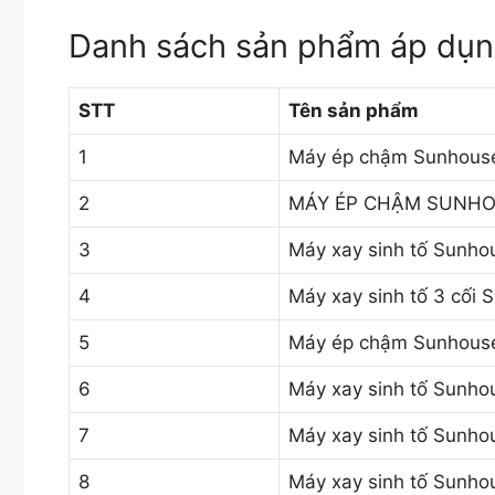
Danh sách sản phẩm áp dụ
STT
Tên sản phẩm
1
Máy ép chậm Sunhou
2
MÁY ÉP CHẬM SUNHOU
3
Máy xay sinh tố Sunho
4
Máy xay sinh tố 3 cố
5
Máy ép chậm Sunhouse
6
Máy xay sinh tố Sunho
7
Máy xay sinh tố Sunho
8
Máy xay sinh tố Sunh