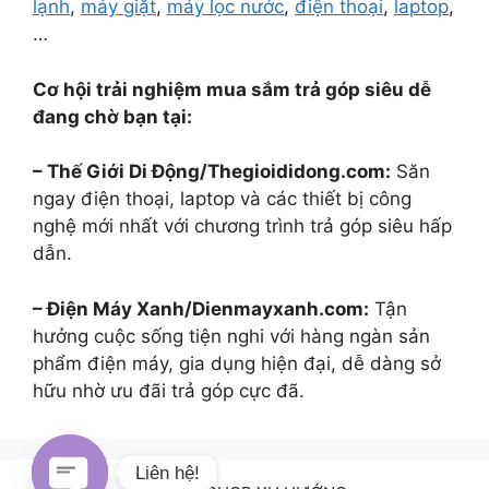
lạnh
,
máy giặt
,
máy lọc nước
,
điện thoại
,
laptop
,
…
Cơ hội trải nghiệm mua sắm trả góp siêu dễ
đang chờ bạn tại:
– Thế Giới Di Động/Thegioididong.com:
Săn
ngay điện thoại, laptop và các thiết bị công
nghệ mới nhất với chương trình trả góp siêu hấp
dẫn.
– Điện Máy Xanh/Dienmayxanh.com:
Tận
hưởng cuộc sống tiện nghi với hàng ngàn sản
phẩm điện máy, gia dụng hiện đại, dễ dàng sở
hữu nhờ ưu đãi trả góp cực đã.
Liên hệ!