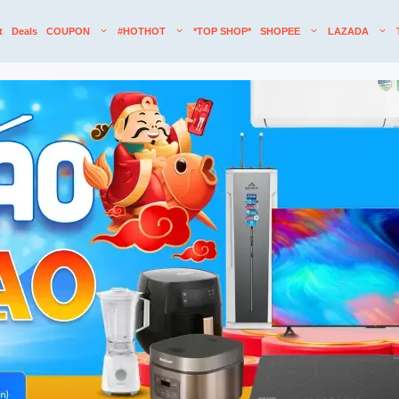
t
Deals
COUPON
#HOTHOT
*TOP SHOP*
SHOPEE
LAZADA