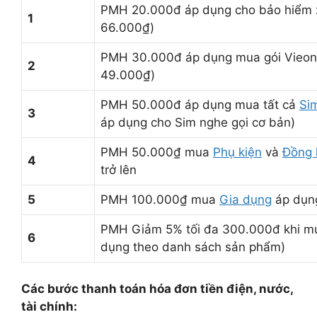
PMH 20.000đ áp dụng cho bảo hiểm 
1
66.000₫)
PMH 30.000đ áp dụng mua gói Vieon
2
49.000₫)
PMH 50.000đ áp dụng mua tất cả
Si
3
áp dụng cho Sim nghe gọi cơ bản)
PMH 50.000₫ mua
Phụ kiện
và
Đồng 
4
trở lên
5
PMH 100.000₫ mua
Gia dụng
áp dụng
PMH Giảm 5% tối đa 300.000đ khi 
6
dụng theo danh sách sản phẩm)
Các bước thanh toán hóa đơn tiền điện, nước,
tài chính: