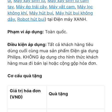
ủi
,
Máy xay sinh tố
,
Máy xay sinh tố cầm
tay
,
Máy ép trái cây
,
Máy vắt cam
,
Máy lọc
không khí
,
Máy hút bụi
,
Máy hút bụi không
dây
,
Robot hút bụi
) tại Điện máy XANH.
Phạm vi áp dụng:
Toàn quốc.
Điều kiện áp dụng:
Tất cả khách hàng tiêu
dùng cuối cùng mua sản phẩm Điện gia dụng
Philips. KHÔNG áp dụng cho hình thức khách
hàng mua đi bán lại hoặc cộng gộp hóa đơn.
Cơ cấu quà tặng
Giá trị hóa đơn
Quà tặng
(VNĐ)