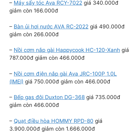
–
Máy sấy tóc Ava RCY-7022
giá 340.000đ
giảm còn 166.000đ
–
Bàn ủi hơi nước AVA RC-2022
giá 490.000đ
giảm còn 266.000đ
–
Nồi cơm nắp gài Happycook HC-120-Xanh
giá
787.000đ giảm còn 466.000đ
–
Nồi cơm điện nắp gài Ava JRC-100P 1.0L
(IMEI)
giá 750.000đ giảm còn 466.000đ
–
Bếp gas đôi Duxton DG-368
giá 735.000đ
giảm còn 466.000đ
–
Quạt điều hòa HOMMY RPD-80
giá
3.900.000đ giảm còn 1.666.000đ