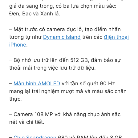
giả da sang trọng, có ba lựa chọn màu sắc:
Đen, Bạc và Xanh lá.
– Mặt trước có camera đục lỗ, tạo điểm nhấn
tương tự như
Dynamic Island
trên các
điện thoại
iPhone
.
– Bộ nhớ lưu trữ lên đến 512 GB, đảm bảo sự
thoải mái trong việc lưu trữ dữ liệu.
–
Màn hình AMOLED
với tần số quét 90 Hz
mang lại trải nghiệm mượt mà và màu sắc chân
thực.
– Camera 108 MP với khả năng chụp ảnh sắc
nét và chi tiết.
–
Chip Snapdragon
680 và RAM lên đến 8 GB,