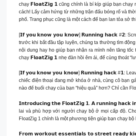
chạy 𝗙𝗹𝗼𝗮𝘁𝗭𝗶𝗴 𝟭 cũng chính là bí kíp giúp bạn 
cách! Lấy cảm hứng từ những trận đấu bóng rổ và thời tran
phố. Trang phục cũng là một cách để bạn lan tỏa sở th
[𝗜𝗳 𝘆𝗼𝘂 𝗸𝗻𝗼𝘄 𝘆𝗼𝘂 𝗸𝗻𝗼𝘄] 𝗥𝘂𝗻𝗻𝗶𝗻𝗴 𝗵𝗮𝗰
trước khi bắt đầu tập luyện, chúng ta thường tìm động 
nội dung hay ho giúp bạn nhận ra mình nên tăng tốc 
chạy 𝗙𝗹𝗼𝗮𝘁𝗭𝗶𝗴 𝟭 nhẹ đàn hồi êm ái, để cùng thoát “lư
[𝗜𝗳 𝘆𝗼𝘂 𝗸𝗻𝗼𝘄 𝘆𝗼𝘂 𝗸𝗻𝗼𝘄] 𝗥𝘂𝗻𝗻𝗶𝗻𝗴 𝗵
chiếc điện thoại đang mở khóa ở nhà, cùng cô bạn gái 
nào để buổi chạy của bạn “hiệu quả” hơn? Chỉ cần Fl
𝗜𝗻𝘁𝗿𝗼𝗱𝘂𝗰𝗶𝗻𝗴 𝘁𝗵𝗲 𝗙𝗹𝗼𝗮𝘁𝗭𝗶𝗴 𝟭. 𝗔 𝗿𝘂𝗻𝗻𝗶
lai và phù hợp với người chạy bộ ở mọi cấp độ. Cho
FloatZig 1 chính là một phương tiện giúp bạn chạy bộ 
𝗙𝗿𝗼𝗺 𝘄𝗼𝗿𝗸𝗼𝘂𝘁 𝗲𝘀𝘀𝗲𝗻𝘁𝗶𝗮𝗹𝘀 𝘁𝗼 𝘀𝘁𝗿𝗲𝗲𝘁 𝗿