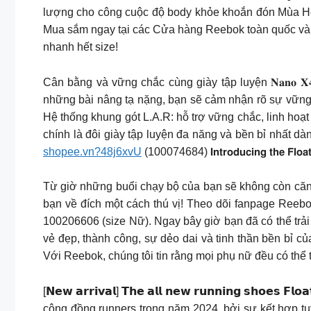
lượng cho công cuộc độ body khỏe khoắn đón Mùa Hè 
Mua sắm ngay tại các Cửa hàng Reebok toàn quốc và
nhanh hết size!
Cân bằng và vững chắc cùng giày tập luyện 𝐍𝐚𝐧𝐨 𝐗
những bài nâng tạ nặng, bạn sẽ cảm nhận rõ sự vững c
Hệ thống khung gót L.A.R: hỗ trợ vững chắc, linh hoạ
chính là đôi giày tập luyện đa năng và bền bỉ nhất 
shopee.vn?48j6xvU
(100074684) 𝗜𝗻𝘁𝗿𝗼𝗱𝘂𝗰𝗶𝗻𝗴 𝘁𝗵𝗲 𝗙𝗹𝗼𝗮𝘁𝗭𝗶𝗴
Từ giờ những buổi chạy bộ của bạn sẽ không còn căng t
bạn về đích một cách thú vị! Theo dõi fanpage Reebok 
100206606 (size Nữ). Ngay bây giờ bạn đã có thể t
vẻ đẹp, thành công, sự dẻo dai và tinh thần bền bỉ 
Với Reebok, chúng tôi tin rằng mọi phụ nữ đều có thể 
[𝗡𝗲𝘄 𝗮𝗿𝗿𝗶𝘃𝗮𝗹] 𝗧𝗵𝗲 𝗮𝗹𝗹 𝗻𝗲𝘄 𝗿𝘂𝗻𝗻𝗶𝗻𝗴 𝘀
cộng đồng runners trong năm 2024, bởi sự kết hợp tu