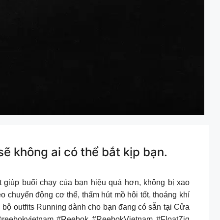
, sẽ không ai có thể bắt kịp bạn.
bí quyết giúp buổi chạy của bạn hiệu quả hơn, không bị xao
 chuyển động cơ thể, thấm hút mồ hôi tốt, thoáng khí
ọn bộ outfits Running dành cho bạn đang có sẵn tại Cửa
@reebokvietnam #Reebok #ReebokVietnam #FloatZig