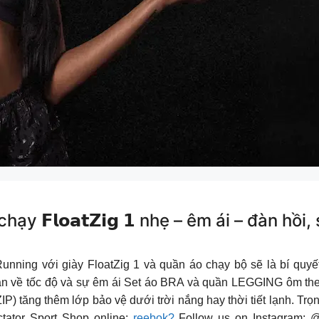
 𝗙𝗹𝗼𝗮𝘁𝗭𝗶𝗴 𝟭 nhẹ – êm ái – đàn hồi
 Bộ sưu tập Running với giày FloatZig 1 và quần áo chạy bộ sẽ là 
 bạn về tốc độ và sự êm ái Set áo BRA và quần LEGGING ôm theo
IP) tăng thêm lớp bảo vệ dưới trời nắng hay thời tiết lạnh. Tr
tator Sport Shop online:
reebok?
Follow us on Instagram: 