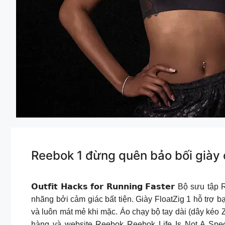
Reebok 1 đừng quên bảo bối giày chạy
𝗢𝘂𝘁𝗳𝗶𝘁 𝗛𝗮𝗰𝗸𝘀 𝗳𝗼𝗿 𝗥𝘂𝗻𝗻𝗶𝗻𝗴 𝗙𝗮𝘀𝘁𝗲
nhãng bởi cảm giác bất tiện. Giày FloatZig 1 hỗ trợ
và luôn mát mẻ khi mặc. Áo chạy bộ tay dài (dây kéo Z
hàng và website Reebok Reebok Life Is Not A Spec