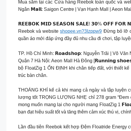
Mua sắm tại các Cửa hàng Reebok toàn quốc và website
Ngân 𝗠𝗮𝗹𝗹: Saigon Centre | Vạn Hạnh Mall | Aeon Ma
𝗥𝗘𝗘𝗕𝗢𝗞 𝗠𝗜𝗗 𝗦𝗘𝗔𝗦𝗢𝗡 𝗦𝗔𝗟𝗘! 𝟯𝟬% 𝗢𝗙𝗙 
Reebok và website
shopee.vn?3Izppw9
Đừng bỏ lỡ c
quần áo mới đáp ứng đầy đủ nhu cầu đi chơi, tập luy
TP. Hồ Chí Minh: 𝗥𝗼𝗮𝗱𝘀𝗵𝗼𝗽: Nguyễn Trãi | Võ Văn
Quận 7 Hà Nội: Aeon Mall Hà Đông [𝗥𝘂𝗻𝗻𝗶𝗻𝗴 𝘀𝗵𝗼𝗲𝘀] 
bộ FloatZig 1 ỔN ĐỊNH khi chân tiếp đất, với thiết 
trúc bàn chân.
THOÁNG KHÍ kể cả khi mang cả ngày và tập luyện cư
lượng tốt TRỌNG LƯỢNG NHẸ chỉ 278 gram “Đem đến s
mong muốn mang lại cho người mang FloatZig 1 𝗙𝗹𝗼𝗮𝘁𝗭𝗶𝗴 
bạn đạt hiệu suất tốt và tăng thêm cảm xúc thú vị, chí
Lần đầu tiên Reebok kết hợp Đệm Floatride Energy cùn