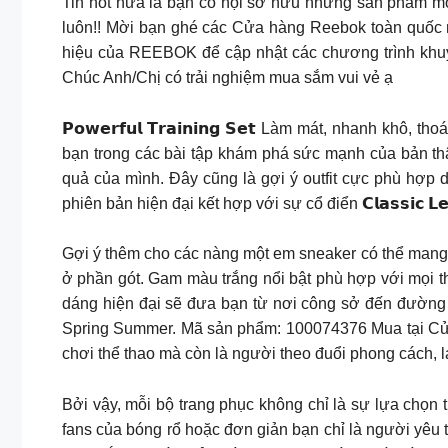
Tin hot nữa là bạn có hội sở hữu những sản phẩm m
luôn!! Mời bạn ghé các Cửa hàng Reebok toàn quốc
hiệu của REEBOK để cập nhật các chương trình khu
Chúc Anh/Chị có trải nghiệm mua sắm vui vẻ ạ
𝗣𝗼𝘄𝗲𝗿𝗳𝘂𝗹 𝗧𝗿𝗮𝗶𝗻𝗶𝗻𝗴 𝗦𝗲𝘁 Làm mát, nhan
bạn trong các bài tập khám phá sức mạnh của bản thân
quả của mình. Đây cũng là gợi ý outfit cực phù hợp 
phiên bản hiện đại kết hợp với sự cổ điển 𝗖𝗹𝗮𝘀𝘀𝗶𝗰 𝗟𝗲𝗮𝘁
Gợi ý thêm cho các nàng một em sneaker có thể mang 
ở phần gót. Gam màu trắng nổi bật phù hợp với mọi thứ
dáng hiện đại sẽ đưa bạn từ nơi công sở đến đường 
Spring Summer. Mã sản phẩm: 100074376 Mua tại Cử
chơi thể thao mà còn là người theo đuổi phong cách, 
Bởi vậy, mỗi bộ trang phục không chỉ là sự lựa chọn
fans của bóng rổ hoặc đơn giản bạn chỉ là người yêu thíc