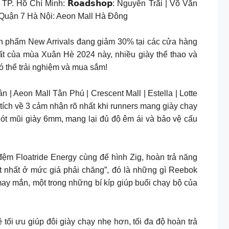
. Hồ Chí Minh: 𝗥𝗼𝗮𝗱𝘀𝗵𝗼𝗽: Nguyễn Trãi | Võ Văn
tte Quận 7 Hà Nội: Aeon Mall Hà Đông
 các sản phẩm New Arrivals đang giảm 30% tại các cửa hàng
t của mùa Xuân Hè 2024 này, nhiều giày thể thao và
 thể trải nghiệm và mua sắm!
ân | Aeon Mall Tân Phú | Crescent Mall | Estella | Lotte
Cùng phân tích về 3 cảm nhận rõ nhất khi runners mang giày chạy
gót mũi giày 6mm, mang lại đủ độ êm ái và bảo vệ cấu
m Floatride Energy cùng đế hình Zig, hoàn trả năng
 nhất ở mức giá phải chăng”, đó là những gì Reebok
𝗹𝘀 Thật may mắn, một trong những bí kíp giúp buổi chạy bộ của
tối ưu giúp đôi giày chạy nhẹ hơn, tối đa độ hoàn trả