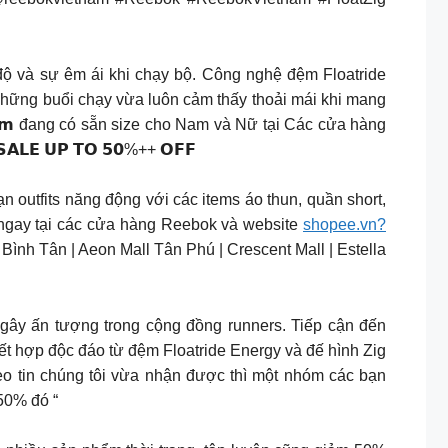
 tốc độ và sự êm ái khi chạy bộ. Công nghệ đệm Floatride
 những buổi chạy vừa luôn cảm thấy thoải mái khi mang
 𝗰𝗮𝗺 đang có sẵn size cho Nam và Nữ tại Các cửa hàng
𝗔𝗟𝗘 𝗨𝗣 𝗧𝗢 𝟱𝟬%++ 𝗢𝗙𝗙
 outfits năng động với các items áo thun, quần short,
a ngay tại các cửa hàng Reebok và website
shopee.vn?
l Bình Tân | Aeon Mall Tân Phú | Crescent Mall | Estella
iày chạy bộ gây ấn tượng trong cộng đồng runners. Tiếp cận đến
ết hợp độc đáo từ đệm Floatride Energy và đế hình Zig
heo tin chúng tôi vừa nhận được thì một nhóm các bạn
50% đó “