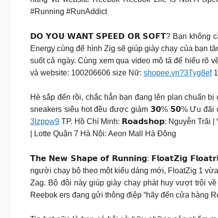
#Running #RunAddict
𝗗𝗢 𝗬𝗢𝗨 𝗪𝗔𝗡𝗧 𝗦𝗣𝗘𝗘𝗗 𝗢𝗥 𝗦𝗢𝗙𝗧? Bạn khôn
Energy cùng đế hình Zig sẽ giúp giày chạy của bạn tă
suốt cả ngày. Cùng xem qua video mô tả để hiểu rõ về Fl
và website: 100206606 size Nữ:
shopee.vn?3Tyg8ef
1
Hè sắp đến rồi, chắc hẳn bạn đang lên plan chuẩn bị 
sneakers siêu hot đều được giảm 𝟯𝟬% 𝟱𝟬% Ưu đãi 
3Izppw9
TP. Hồ Chí Minh: 𝗥𝗼𝗮𝗱𝘀𝗵𝗼𝗽: Nguyễn Trãi
| Lotte Quận 7 Hà Nội: Aeon Mall Hà Đông
𝗧𝗵𝗲 𝗡𝗲𝘄 𝗦𝗵𝗮𝗽𝗲 𝗼𝗳 𝗥𝘂𝗻𝗻𝗶𝗻𝗴: 𝗙𝗹𝗼𝗮𝘁𝗭𝗶
người chạy bộ theo một kiểu dáng mới, FloatZig 1 vừa
Zag. Bộ đôi này giúp giày chạy phát huy vượt trội v
Reebok ers đang gửi thông điệp “hãy đến cửa hàng 