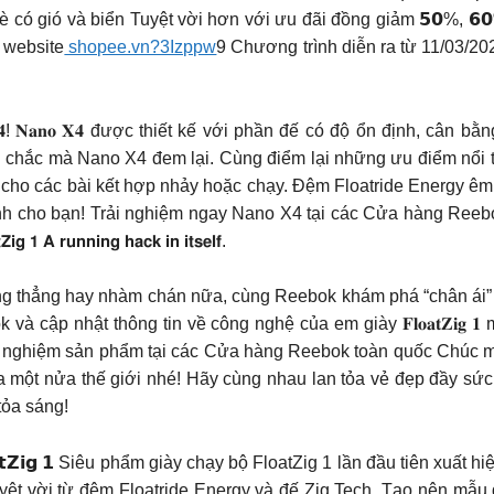
có gió và biển Tuyệt vời hơn với ưu đãi đồng giảm 𝟱𝟬%, 𝟲
 website
shopee.vn?3Izppw
9 Chương trình diễn ra từ 11/03/2
! 𝐍𝐚𝐧𝐨 𝐗𝟒 được thiết kế với phần đế có độ ổn định, cân b
hắc mà Nano X4 đem lại. Cùng điểm lại những ưu điểm nổi trội c
t cho các bài kết hợp nhảy hoặc chạy. Đệm Floatride Energy êm 
dành cho bạn! Trải nghiệm ngay Nano X4 tại các Cửa hàng Reeb
 𝟭 𝗔 𝗿𝘂𝗻𝗻𝗶𝗻𝗴 𝗵𝗮𝗰𝗸 𝗶𝗻 𝗶𝘁𝘀𝗲𝗹𝗳.
hẳng hay nhàm chán nữa, cùng Reebok khám phá “chân ái” giày c
và cập nhật thông tin về công nghệ của em giày 𝐅𝐥𝐨𝐚𝐭𝐙𝐢
rải nghiệm sản phẩm tại các Cửa hàng Reebok toàn quốc Chúc 
của một nửa thế giới nhé! Hãy cùng nhau lan tỏa vẻ đẹp đầy s
tỏa sáng!
𝗵𝗼𝗲𝘀 𝗙𝗹𝗼𝗮𝘁𝗭𝗶𝗴 𝟭 Siêu phẩm giày chạy bộ FloatZig 1 lần đầu tiê
yệt vời từ đệm Floatride Energy và đế Zig Tech. Tạo nên mẫu 