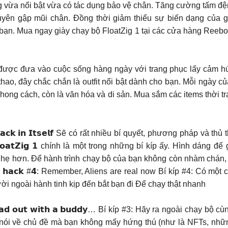
g vừa nổi bật vừa có tác dụng bảo vệ chân. Tăng cường tấm đệm
 xuyên gập mũi chân. Đồng thời giảm thiểu sự biến dạng của 
o bạn. Mua ngay giày chạy bộ FloatZig 1 tại các cửa hàng Ree
thần thể thao được đưa vào cuộc sống hàng ngày với trang phục lấy 
hao, đây chắc chắn là outfit nổi bật dành cho bạn. Mỗi ngày củ
phong cách, còn là văn hóa và di sản. Mua sắm các items thời tr
𝗻𝗻𝗶𝗻𝗴 𝗛𝗮𝗰𝗸 𝗶𝗻 𝗜𝘁𝘀𝗲𝗹𝗳 Sẽ có rất nhiều bí quyết, phương pháp
𝘁𝗭𝗶𝗴 𝟭 chính là một trong những bí kíp ấy. Hình dáng đế
y nhẹ hơn. Để hành trình chạy bộ của bạn không còn nhàm ch
𝗻𝗻𝗶𝗻𝗴 𝗵𝗮𝗰𝗸 #𝟰: Remember, Aliens are real now Bí kíp #4: 
ời ngoài hành tinh kịp đến bắt bạn đi Để chạy thật nhanh
 #𝟯: 𝗛𝗲𝗮𝗱 𝗼𝘂𝘁 𝘄𝗶𝘁𝗵 𝗮 𝗯𝘂𝗱𝗱𝘆… Bí kíp #3: Hãy ra ngoài c
n nói về chủ đề mà bạn không mấy hứng thú (như là NFTs, nhữn