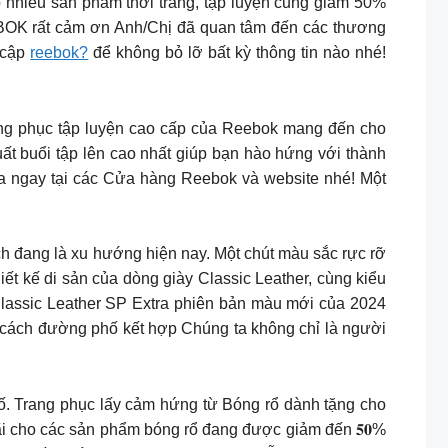
nhiều sản phẩm thời trang, tập luyện cũng giảm 50%
BOK rất cảm ơn Anh/Chị đã quan tâm đến các thương
 cập
reebok?
để không bỏ lỡ bất kỳ thông tin nào nhé!
mà trang phục tập luyện cao cấp của Reebok mang đến cho
uất buổi tập lên cao nhất giúp bạn hào hứng với thành
Mua ngay tại các Cửa hàng Reebok và website nhé! Một
h đang là xu hướng hiện nay. Một chút màu sắc rực rỡ
iết kế di sản của dòng giày Classic Leather, cùng kiểu
Classic Leather SP Extra phiên bản màu mới của 2024
 cách đường phố kết hợp Chúng ta không chỉ là người
hố. Trang phục lấy cảm hứng từ Bóng rổ dành tặng cho
 Ưu đãi cho các sản phẩm bóng rổ đang được giảm đến 𝟓𝟎%