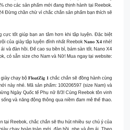
% cho các sản phẩm mới đang thịnh hành tại Reebok.
024 Đừng chần chừ vì chắc chắn sản phẩm bạn thích sẽ
ằng cực tốt giúp bạn an tâm hơn khi tập luyện. Đặc biệt
ủa giày tập luyện đỉnh nhất Reebok 𝐍𝐚𝐧𝐨 𝐗𝟒 nhé!
ái và đàn hồi. Đế cao su bền bỉ, bám sàn tốt. Nano X4
ok, có sẵn size cho Nam và Nữ! Mua ngay tại website:
hạy bộ 𝐅𝐥𝐨𝐚𝐭𝐙𝐢𝐠 𝟏 chắc chắn sẽ đồng hành cùng
 𝟏 mới này nhé. Mã sản phẩm: 100206597 (size Nam) và
mừng Ngày Quốc tế Phụ nữ 8/3! Cùng Reebok tôn vinh
ức sống và năng động thông qua niềm đam mê thể thao.
n xuất hiện tại Reebok, chắc chắn sẽ thu hút nhiều sự chú ý của
giày chạy hoàn toàn mới, đàn hồi, nhẹ và êm ái. Theo