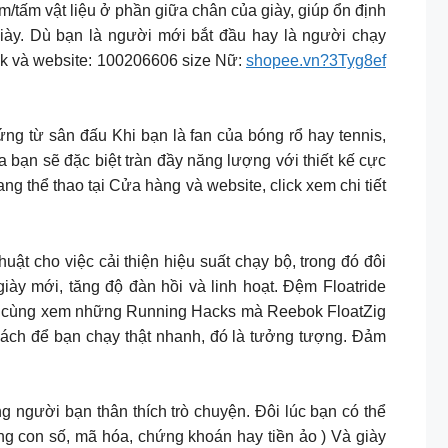
/tấm vật liệu ở phần giữa chân của giày, giúp ổn định
giày. Dù bạn là người mới bắt đầu hay là người chạy
bok và website: 100206606 size Nữ:
shopee.vn?3Tyg8ef
cảm hứng từ sân đấu Khi bạn là fan của bóng rổ hay tennis,
a bạn sẽ đặc biệt tràn đầy năng lượng với thiết kế cực
ang thể thao tại Cửa hàng và website, click xem chi tiết
 và thủ thuật cho việc cải thiện hiệu suất chạy bộ, trong đó đôi
 giày mới, tăng độ đàn hồi và linh hoạt. Đệm Floatride
án, cùng xem những Running Hacks mà Reebok FloatZig
Có một cách để bạn chạy thật nhanh, đó là tưởng tượng. Đảm
hạy bộ cùng người bạn thân thích trò chuyện. Đôi lúc bạn có thể
g con số, mã hóa, chứng khoán hay tiền ảo ) Và giày