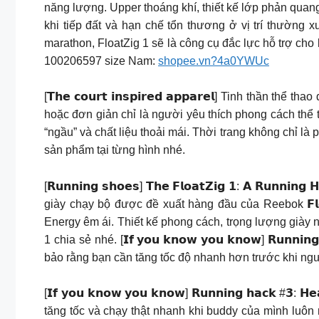
năng lượng. Upper thoáng khí, thiết kế lớp phản quan
khi tiếp đất và hạn chế tổn thương ở vị trí thường
marathon, FloatZig 1 sẽ là công cụ đắc lực hỗ trợ ch
100206597 size Nam:
shopee.vn?4a0YWUc
[𝗧𝗵𝗲 𝗰𝗼𝘂𝗿𝘁 𝗶𝗻𝘀𝗽𝗶𝗿𝗲𝗱 𝗮𝗽𝗽𝗮𝗿𝗲𝗹] Tinh 
hoặc đơn giản chỉ là người yêu thích phong cách thể t
“ngầu” và chất liệu thoải mái. Thời trang không chỉ là 
sản phẩm tại từng hình nhé.
[𝗥𝘂𝗻𝗻𝗶𝗻𝗴 𝘀𝗵𝗼𝗲𝘀] 𝗧𝗵𝗲 𝗙𝗹𝗼𝗮𝘁𝗭𝗶𝗴 𝟭: 𝗔 𝗥𝘂
giày chạy bộ được đề xuất hàng đầu của Reebok 𝗙𝗹𝗼
Energy êm ái. Thiết kế phong cách, trọng lượng già
1 chia sẻ nhé. [𝗜𝗳 𝘆𝗼𝘂 𝗸𝗻𝗼𝘄 𝘆𝗼𝘂 𝗸𝗻𝗼𝘄] 𝗥
bảo rằng bạn cần tăng tốc độ nhanh hơn trước khi ngư
[𝗜𝗳 𝘆𝗼𝘂 𝗸𝗻𝗼𝘄 𝘆𝗼𝘂 𝗸𝗻𝗼𝘄] 𝗥𝘂𝗻𝗻𝗶𝗻𝗴 𝗵𝗮𝗰𝗸
tăng tốc và chạy thật nhanh khi buddy của mình luô