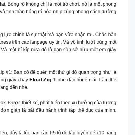
 lại. Bóng rổ không chỉ là một trò chơi, nó là một phong
di sản và tinh thần bóng rổ hòa nhịp cùng phong cách đường
i khi động lực chính là sự thật mà bạn vừa nhận ra . Chắc hẳn
ness trên các fanpage uy tín. Và vô tình lướt trúng một
. Và một bí kíp nữa đó là bạn cần sở hữu một em giày
 Bí kíp #1: Bạn có để quên một thứ gì đó quan trọng như là
ày chạy 𝗙𝗹𝗼𝗮𝘁𝗭𝗶𝗴 𝟭 nhẹ đàn hồi êm ái. Làm thế
mang đến nhé.
hất tại Reebok. Được thiết kế, phát triển theo xu hướng của tương
ơn giản là bắt đầu hành trình tập thể dục của mình,
 qua Hè sắp đến, đây là lúc bạn cần F5 tủ đồ tập luyện để x10 năng