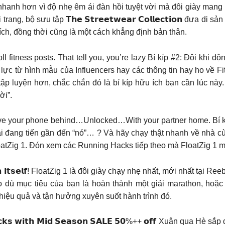
chạy nhanh hơn vì độ nhẹ êm ái đàn hồi tuyệt vời mà đôi giày mang
g, bộ sưu tập 𝗧𝗵𝗲 𝗦𝘁𝗿𝗲𝗲𝘁𝘄𝗲𝗮𝗿 𝗖𝗼𝗹𝗹𝗲𝗰𝘁𝗶𝗼𝗻 đưa 
ích, đồng thời cũng là một cách khẳng định bản thân.
𝗸 #𝟮: Scroll fitness posts. That tell you, you’re lazy Bí kíp #2: Đô
lực từ hình mẫu của Influencers hay các thông tin hay ho về Fit
tập luyện hơn, chắc chắn đó là bí kíp hữu ích bạn cần lúc này
ời”.
𝗰𝗸 #𝟭: Leave your phone behind…Unlocked…With your partner home.
đang tiến gần đến “nó”… ? Và hãy chạy thật nhanh về nhà cùng gi
oatZig 1. Đón xem các Running Hacks tiếp theo mà FloatZig 1 
𝗻𝗴 𝗵𝗮𝗰𝗸 𝗶𝗻 𝗶𝘁𝘀𝗲𝗹𝗳! FloatZig 1 là đôi giày chạy nhẹ nhất, mới n
 dù mục tiêu của bạn là hoàn thành một giải marathon, hoặc đ
hiệu quả và tận hưởng xuyên suốt hành trình đó.
𝗲𝗮𝗱𝘆 𝗸𝗶𝗰𝗸𝘀 𝘄𝗶𝘁𝗵 𝗠𝗶𝗱 𝗦𝗲𝗮𝘀𝗼𝗻 𝗦𝗔𝗟𝗘 𝟱𝟬%++ 𝗼𝗳𝗳 Xuân