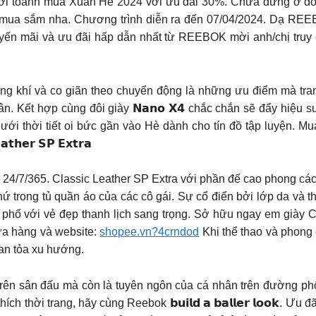
ới toanh mùa Xuân Hè 2024 với ưu đãi 30%. Chưa dừng ở đó 
 mua sắm nha. Chương trình diễn ra đến 07/04/2024. Dạ REE
yến mãi và ưu đãi hấp dẫn nhất từ REEBOK mời anh/chị truy
h khô, thoáng khí và co giãn theo chuyển động là những ưu điểm 
. Kết hợp cùng đôi giày 𝗡𝗮𝗻𝗼 𝗫𝟰 chắc chắn sẽ đẩy hiệu s
dưới thời tiết oi bức gần vào Hè dành cho tín đồ tập luyện. 
𝗵𝗲𝗿 𝗦𝗣 𝗘𝘅𝘁𝗿𝗮
24/7/365. Classic Leather SP Extra với phần đế cao phong các
 trong tủ quần áo của các cô gái. Sự cổ điển bởi lớp da và th
phố với vẻ đẹp thanh lịch sang trọng. Sở hữu ngay em giày 
a hàng và website:
shopee.vn?4crndod
Khi thể thao và phong
lan tỏa xu hướng.
 trên sân đấu mà còn là tuyên ngôn của cá nhân trên đường p
h thời trang, hãy cùng Reebok 𝗯𝘂𝗶𝗹𝗱 𝗮 𝗯𝗮𝗹𝗹𝗲𝗿 𝗹𝗼𝗼𝗸.