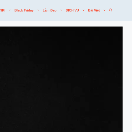
TIKI
Black Friday
Làm Đẹp
DỊCH VỤ
Bài Viết