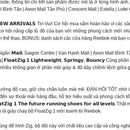
, thông tin chi tiết sản phẩm được mô tả ở từng hình ảnh. TP
ll Bình Tân | Aeon Mall Tân Phú | Crescent Mall | Estella | Lo
𝗙𝗢𝗥 𝗡𝗘𝗪 𝗔𝗥𝗥𝗜𝗩𝗔𝗟𝗦 Tin Vui! Cơ hội mua sắm hoàn hảo vì
ơ hội nâng cấp tủ đồ của bạn với những phong cách mới nhấ
ện thể thao. BONUS: danh sách các cửa hàng Reebok mà bạn có
 Ngân 𝗠𝗮𝗹𝗹: Saigon Centre | Vạn Hạnh Mall | Aeon Mall Bình T
𝗹𝗼𝗮𝘁𝗭𝗶𝗴 𝟭 𝗟𝗶𝗴𝗵𝘁𝘄𝗲𝗶𝗴𝗵𝘁, 𝗦𝗽𝗿𝗶𝗻𝗴𝘆, 𝗕𝗼𝘂𝗻𝗰𝘆 
kế nhiều không gian ở phần mũi giày & độ dày chênh lệch giữa 
ờng độ cao, giữ cho chân luôn mát mẻ. ĐÀN HỒI TỐT nhờ đệ
ự thoải mái hàng đầu, hỗ trợ hiệu suất và phong cách tốt
𝟭 𝗧𝗵𝗲 𝗳𝘂𝘁𝘂𝗿𝗲 𝗿𝘂𝗻𝗻𝗶𝗻𝗴 𝘀𝗵𝗼𝗲𝘀 𝗳𝗼𝗿 𝗮𝗹𝗹 𝗹𝗲𝘃𝗲
nh là giày chạy bộ FloatZig 1 mới toanh từ Reebok.
g đế hình Zig, bộ đôi này với chất liệu cao cấp và công nghệ 