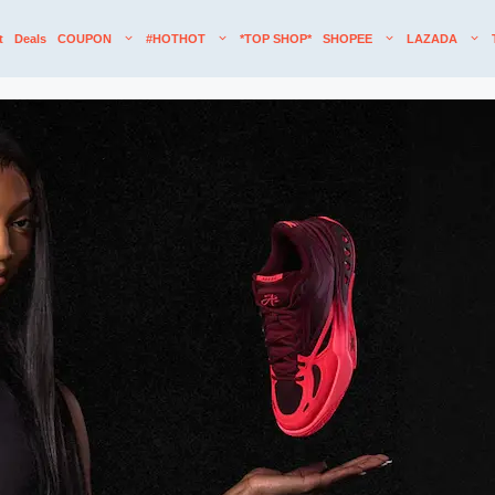
t
Deals
COUPON
#HOTHOT
*TOP SHOP*
SHOPEE
LAZADA