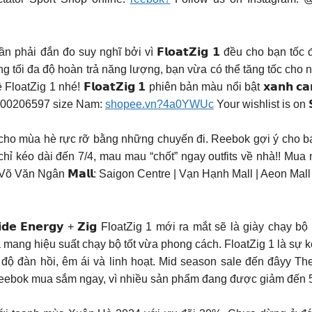
g cần phải đắn đo suy nghĩ bởi vì 𝗙𝗹𝗼𝗮𝘁𝗭𝗶𝗴 𝟭 đều cho bạn
ng tối đa độ hoàn trả năng lượng, bạn vừa có thể tăng tốc cho
oatZig 1 nhé! 𝗙𝗹𝗼𝗮𝘁𝗭𝗶𝗴 𝟭 phiên bản màu nổi bật 𝘅𝗮𝗻
00206597 size Nam:
shopee.vn?4a0YWUc
Your wishlist is on 𝗦
cho mùa hè rực rỡ bằng những chuyến đi. Reebok gợi ý cho bạn
chỉ kéo dài đến 7/4, mau mau “chốt” ngay outfits về nhà!! Mu
 | Võ Văn Ngân 𝗠𝗮𝗹𝗹: Saigon Centre | Vạn Hạnh Mall | Aeon Mal
 𝗙𝗹𝗼𝗮𝘁𝗿𝗶𝗱𝗲 𝗘𝗻𝗲𝗿𝗴𝘆 + 𝗭𝗶𝗴 FloatZig 1 mới ra mắt sẽ là g
 mang hiệu suất chạy bộ tốt vừa phong cách. FloatZig 1 là sự k
ề độ đàn hồi, êm ái và linh hoạt. Mid season sale đến đâyy T
Reebok mua sắm ngay, vì nhiều sản phẩm đang được giảm đến 