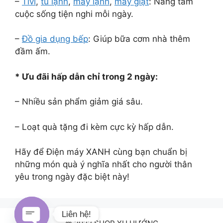
–
Tivi
,
tủ lạnh
,
máy lạnh
,
máy giặt
: Nâng tầm
cuộc sống tiện nghi mỗi ngày.
–
Đồ gia dụng bếp
: Giúp bữa cơm nhà thêm
đầm ấm.
* Ưu đãi hấp dẫn chỉ trong 2 ngày:
– Nhiều sản phẩm giảm giá sâu.
– Loạt quà tặng đi kèm cực kỳ hấp dẫn.
Hãy để Điện máy XANH cùng bạn chuẩn bị
những món quà ý nghĩa nhất cho người thân
yêu trong ngày đặc biệt này!
Liên hệ!