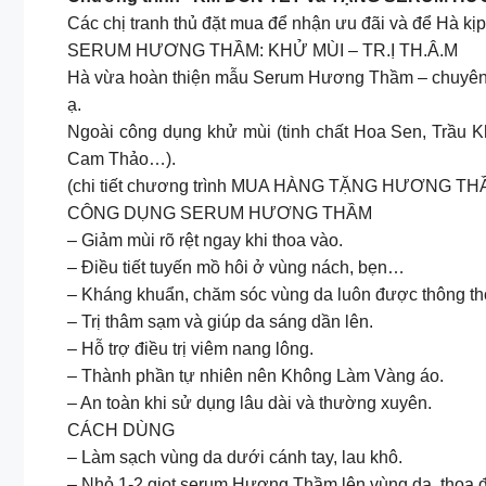
Các chị tranh thủ đặt mua để nhận ưu đãi và để Hà kịp
SERUM HƯƠNG THẦM: KHỬ MÙI – TR.Ị TH.Â.M
Hà vừa hoàn thiện mẫu Serum Hương Thầm – chuyên dù
ạ.
Ngoài công dụng khử mùi (tinh chất Hoa Sen, Trầu 
Cam Thảo…).
(chi tiết chương trình MUA HÀNG TẶNG HƯƠNG THẦM –
CÔNG DỤNG SERUM HƯƠNG THẦM
– Giảm mùi rõ rệt ngay khi thoa vào.
– Điều tiết tuyến mồ hôi ở vùng nách, bẹn…
– Kháng khuẩn, chăm sóc vùng da luôn được thông t
– Trị thâm sạm và giúp da sáng dần lên.
– Hỗ trợ điều trị viêm nang lông.
– Thành phần tự nhiên nên Không Làm Vàng áo.
– An toàn khi sử dụng lâu dài và thường xuyên.
CÁCH DÙNG
– Làm sạch vùng da dưới cánh tay, lau khô.
– Nhỏ 1-2 giọt serum Hương Thầm lên vùng da, thoa 