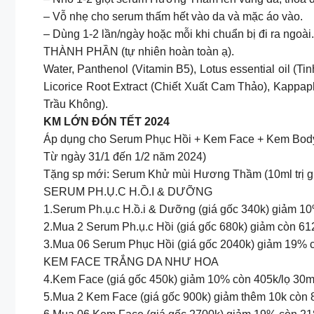
– Vỗ nhẹ cho serum thấm hết vào da và mặc áo vào.
– Dùng 1-2 lần/ngày hoặc mỗi khi chuẩn bị đi ra ngoài.
THÀNH PHẦN (tự nhiên hoàn toàn ạ).
Water, Panthenol (Vitamin B5), Lotus essential oil 
Licorice Root Extract (Chiết Xuất Cam Thảo), Kappaphy
Trầu Không).
KM LỚN ĐÓN TẾT 2024
Áp dụng cho Serum Phục Hồi + Kem Face + Kem Bod
Từ ngày 31/1 đến 1/2 năm 2024)
Tặng sp mới: Serum Khử mùi Hương Thầm (10ml trị g
SERUM PH.Ụ.C H.Ồ.I & DƯỠNG
1.Serum Ph.ụ.c H.ồ.i & Dưỡng (giá gốc 340k) giảm 10
2.Mua 2 Serum Ph.ụ.c Hồi (giá gốc 680k) giảm còn 612
3.Mua 06 Serum Phục Hồi (giá gốc 2040k) giảm 19% c
KEM FACE TRẮNG DA NHƯ HOA
4.Kem Face (giá gốc 450k) giảm 10% còn 405k/lọ 30m
5.Mua 2 Kem Face (giá gốc 900k) giảm thêm 10k còn 80