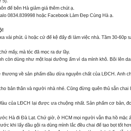
 5).
uôn để bên Hà giảm giá thêm chút ạ.
 Zalo 0834.839998 hoặc Facebook Làm Đẹp Cùng Hà ạ.
ộ!
-xa vài phút. ủ hoặc cứ để kệ đấy đi làm việc nhà. Tầm 30-60p 
chứ mấy, mà tóc đã mọc ra dư lầy.
nh còn dùng như một loại dưỡng ẩm vì da mình khô. Bôi lên da
ễ thương về sản phẩm dầu dừa nguyên chất của LĐCH. Anh chị n
cho bản thân và người nhà nhé. Cũng đừng quên thủ sẵn chai
u của LĐCH lại được ưa chuộng nhất. Sản phẩm cơ bản, đơn 
rước Hà đi Đà Lạt. Chứ giờ, ở HCM mọi người vẫn tha hồ mặc áo
ước khi lấy dầu gội ra dùng mình lắc đều chai để tạo bọt tốt hơ