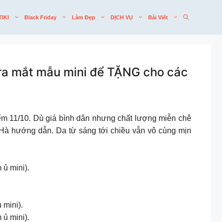
TIKI
Black Friday
Làm Đẹp
DỊCH VỤ
Bài Viết
a mắt mẫu mini để TẶNG cho các
11/10. Dù giá bình dân nhưng chất lượng miễn chê
Hà hướng dẫn. Da từ sáng tới chiều vẫn vô cùng mịn
ủ mini).
mini).
ủ mini).