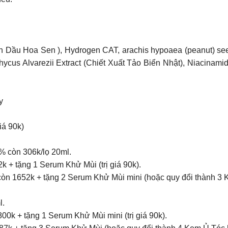
(Tinh Dầu Hoa Sen ), Hydrogen CAT, arachis hypoaea (peanut) s
cus Alvarezii Extract (Chiết Xuất Tảo Biển Nhật), Niacinamide 
y
iá 90k)
% còn 306k/lọ 20ml.
k + tặng 1 Serum Khử Mùi (trị giá 90k).
òn 1652k + tặng 2 Serum Khử Mùi mini (hoặc quy đổi thành 3 
l.
0k + tặng 1 Serum Khử Mùi mini (trị giá 90k).