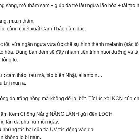
g sáng, mờ thâm sạm + giúp da trẻ lâu ngừa lão hóa + tái tạo nh
ang, m.ụ.n thâm.
utin, cùng chiết xuất Cam Thảo đậm đặc.
 tốt, vừa ngăn ngừa vừa ức chế sự hình thành melanin (sắc tố 
 hóa. Dùng ban đêm sẽ đẩy nhanh tiến trình nuôi dưỡng và tái t
 lông to.
 : cam thảo, rau má, tảo biển Nhật, allantoin…
t.r.ị mụn ạ.
ng da trắng hồng mà không để lại bệt. Từ lúc xài KCN của chị
ản phẩm Kem Chống Nắng NẮNG LÀNH gửi đến LĐCH
 làn da phụ nữ mỗi ngày.
 những tác hại của tia UV tác động vào da.
ẫn không lo bị mụn.