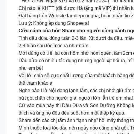
THỜI GIAN: Ngày 31/1 và 01/2 năm 2024 (Thứ 4 & thứ
Chị nào là KHTT (đã được Hà tặng mã VIP) thì nhắn l
Đặt hàng trên Website lamdepcungha, hoặc nhắn tin
Lưu ý: Không áp dụng Shopee ạ!
Cứu cánh của hói! Share cho người cùng cảnh ng
Tinh dầu dừa, dùng tuần 2-3 lần. Xịt dưới da đầu, mát
2-4 tuần sau tóc mọc ra như nấm.
Mới dùng có tí ti, lại còn hôm nhớ hôm quên, tầm 2cm 
Dầu dừa có nhiều tác dụng nhưng ngoài xịt hói ra, mì
như em bé!
Vài lời chia sẻ cực chất lượng của một khách hàng d
thể tham khảo ạ
Nghe bảo Hà Nội đang lạnh lắm, các chị nhớ giữ ấm 
nứt gót chân cho người già, người lớn lẫn trẻ em nha!
Cứ vào mùa này thì Dầu Dừa và Son Dưỡng Không Mà
thích và ủng hộ đều đều suốt hơn một thập kỷ qua.
Share đến các chị tấm ảnh “lạnh nhẹ” hồi mấy tháng t
Mình thuộc loại tóc dầu nên ngày nào cũng phải gội. Tr