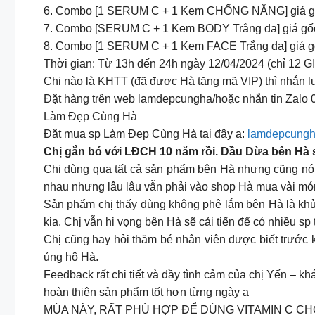
6. Combo [1 SERUM C + 1 Kem CHỐNG NẮNG] giá gốc 7
7. Combo [SERUM C + 1 Kem BODY Trắng da] giá gốc 
8. Combo [1 SERUM C + 1 Kem FACE Trắng da] giá gốc
Thời gian: Từ 13h đến 24h ngày 12/04/2024 (chỉ 12 G
Chị nào là KHTT (đã được Hà tặng mã VIP) thì nhắn l
Đặt hàng trên web lamdepcungha/hoặc nhắn tin Zal
Làm Đẹp Cùng Hà
Đặt mua sp Làm Đẹp Cùng Hà tại đây ạ:
lamdepcungh
Chị gắn bó với LĐCH 10 năm rồi. Dầu Dừa bên Hà s
Chị dùng qua tất cả sản phẩm bên Hà nhưng cũng nói 
nhau nhưng lâu lâu vẫn phải vào shop Hà mua vài món.
Sản phẩm chị thấy dùng không phê lắm bên Hà là khử
kia. Chị vẫn hi vọng bên Hà sẽ cải tiến để có nhiều sp
Chị cũng hay hỏi thăm bé nhân viên được biết trước kh
ủng hộ Hà.
Feedback rất chi tiết và đầy tình cảm của chị Yến – k
hoàn thiện sản phẩm tốt hơn từng ngày ạ
MÙA NÀY, RẤT PHÙ HỢP ĐỂ DÙNG VITAMIN C CH