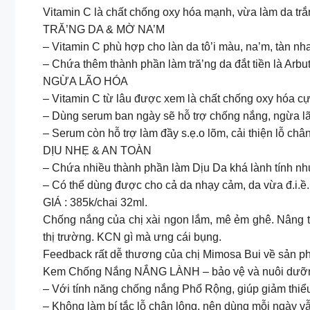
Vitamin C là chất chống oxy hóa mạnh, vừa làm da trắn
TRĂ’NG DA & MỜ NA’M
– Vitamin C phù hợp cho làn da tô’i màu, na’m, tàn nh
– Chứa thêm thành phần làm tră’ng da đắt tiền là Arb
NGỪA LÃO HÓA
– Vitamin C từ lâu được xem là chất chống oxy hóa cực
– Dùng serum ban ngày sẽ hỗ trợ chống nắng, ngừa lão
– Serum còn hỗ trợ làm đầy s.ẹ.o lõm, cải thiện lỗ chân
DỊU NHẸ & AN TOÀN
– Chứa nhiều thành phần làm Dịu Da khá lành tính như
– Có thể dùng được cho cả da nhạy cảm, da vừa đ.i.ề.u 
GIÁ : 385k/chai 32ml.
Chống nắng của chị xài ngon lắm, mê ẻm ghê. Nâng tô
thị trường. KCN gì mà ưng cái bụng.
Feedback rất dễ thương của chị Mimosa Bui về s
Kem Chống Nắng NẮNG LÀNH – bảo vệ và nuôi dưỡng
– Với tính năng chống nắng Phổ Rộng, giúp giảm thiểu
– Không làm bí tắc lỗ chân lông, nên dùng mỗi ngày v