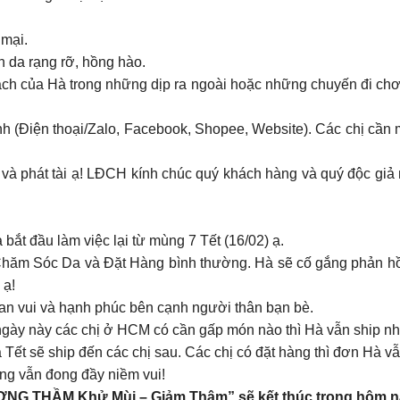
mại.
n da rạng rỡ, hồng hào.
ch của Hà trong những dịp ra ngoài hoặc những chuyến đi chơ
ênh (Điện thoại/Zalo, Facebook, Shopee, Website). Các chị cần
ợi và phát tài ạ! LĐCH kính chúc quý khách hàng và quý độc gi
bắt đầu làm việc lại từ mùng 7 Tết (16/02) ạ.
 Chăm Sóc Da và Đặt Hàng bình thường. Hà sẽ cố gắng phản hồi 
 ạ!
an vui và hạnh phúc bên cạnh người thân bạn bè.
 ngày này các chị ở HCM có cần gấp món nào thì Hà vẫn ship nh
ết sẽ ship đến các chị sau. Các chị có đặt hàng thì đơn Hà vẫ
ng vẫn đong đầy niềm vui!
 THẦM Khử Mùi – Giảm Thâm” sẽ kết thúc trong hôm nay