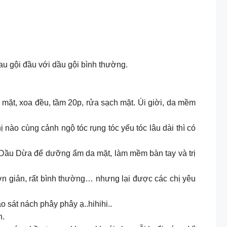
sau gội đầu với dầu gội bình thường.
 mặt, xoa đều, tầm 20p, rửa sạch mặt. Úi giời, da mềm
ào cùng cảnh ngộ tóc rụng tóc yếu tóc lâu dài thì có
 Dầu Dừa để dưỡng ẩm da mặt, làm mềm bàn tay và trị
giản, rất bình thường… nhưng lại được các chị yêu
 sát nách phây phây ạ..hihihi..
n.