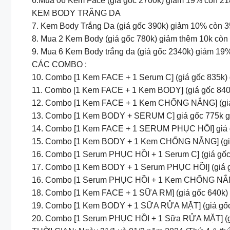
6.Mua 06 Kem Face (giá gốc 2700k) giảm 19% còn 218
KEM BODY TRẮNG DA
7. Kem Body Trắng Da (giá gốc 390k) giảm 10% còn 3
8. Mua 2 Kem Body (giá gốc 780k) giảm thêm 10k còn 6
9. Mua 6 Kem Body trắng da (giá gốc 2340k) giảm 19%
CÁC COMBO :
10. Combo [1 Kem FACE + 1 Serum C] (giá gốc 835k) 
11. Combo [1 Kem FACE + 1 Kem BODY] (giá gốc 840k) 
12. Combo [1 Kem FACE + 1 Kem CHỐNG NẮNG] (giá g
13. Combo [1 Kem BODY + SERUM C] giá gốc 775k gi
14. Combo [1 Kem FACE + 1 SERUM PHỤC HỒI] giá gố
15. Combo [1 Kem BODY + 1 Kem CHỐNG NẮNG] (giá g
16. Combo [1 Serum PHỤC HỒI + 1 Serum C] (giá gốc 
17. Combo [1 Kem BODY + 1 Serum PHỤC HỒI] (giá gố
16. Combo [1 Serum PHỤC HỒI + 1 Kem CHỐNG NẮNG] 
18. Combo [1 Kem FACE + 1 SỮA RM] (giá gốc 640k) gi
19. Combo [1 Kem BODY + 1 SỮA RỬA MẶT] (giá gốc 58
20. Combo [1 Serum PHỤC HỒI + 1 Sữa RỬA MẶT] (giá 