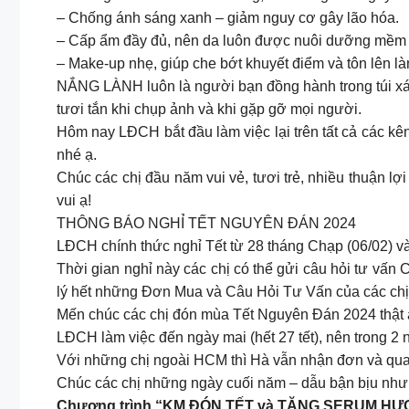
– Chống ánh sáng xanh – giảm nguy cơ gây lão hóa.
– Cấp ẩm đầy đủ, nên da luôn được nuôi dưỡng mềm 
– Make-up nhẹ, giúp che bớt khuyết điểm và tôn lên là
NẮNG LÀNH luôn là người bạn đồng hành trong túi xá
tươi tắn khi chụp ảnh và khi gặp gỡ mọi người.
Hôm nay LĐCH bắt đầu làm việc lại trên tất cả các k
nhé ạ.
Chúc các chị đầu năm vui vẻ, tươi trẻ, nhiều thuận l
vui ạ!
THÔNG BÁO NGHỈ TẾT NGUYÊN ĐÁN 2024
LĐCH chính thức nghỉ Tết từ 28 tháng Chạp (06/02) và 
Thời gian nghỉ này các chị có thể gửi câu hỏi tư vấn
lý hết những Đơn Mua và Câu Hỏi Tư Vấn của các chị
Mến chúc các chị đón mùa Tết Nguyên Đán 2024 thật 
LĐCH làm việc đến ngày mai (hết 27 tết), nên trong 2
Với những chị ngoài HCM thì Hà vẫn nhận đơn và qua T
Chúc các chị những ngày cuối năm – dẫu bận bịu như
Chương trình “KM ĐÓN TẾT và TẶNG SERUM HƯƠNG