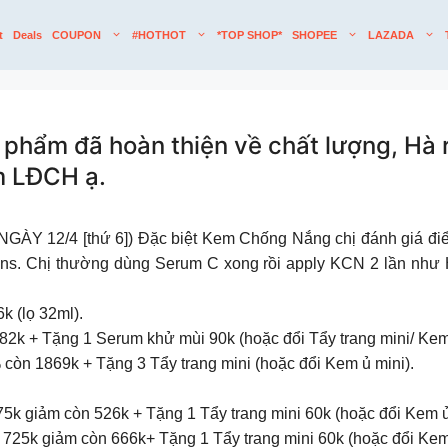
t
Deals
COUPON
#HOTHOT
*TOP SHOP*
SHOPEE
LAZADA
ẩm đã hoàn thiện về chất lượng, Hà r
m LĐCH ạ.
2/4 [thứ 6]) Đặc biệt Kem Chống Nắng chị đánh giá điểm 
ins. Chị thường dùng Serum C xong rồi apply KCN 2 lần như 
 (lọ 32ml).
k + Tặng 1 Serum khử mùi 90k (hoặc đổi Tẩy trang mini/ Kem 
n 1869k + Tặng 3 Tẩy trang mini (hoặc đổi Kem ủ mini).
giảm còn 526k + Tặng 1 Tẩy trang mini 60k (hoặc đổi Kem ủ 
5k giảm còn 666k+ Tặng 1 Tẩy trang mini 60k (hoặc đổi Kem 