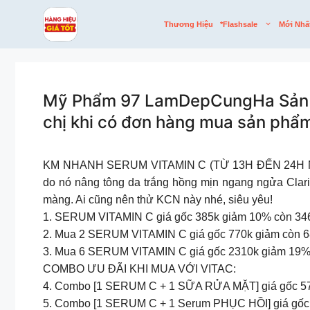
Skip
to
Thương Hiệu
*flashsale
Mới Nhấ
content
Mỹ Phẩm 97 LamDepCungHa Sản ph
chị khi có đơn hàng mua sản phẩ
KM NHANH SERUM VITAMIN C (TỪ 13H ĐẾN 24H NGÀY 1
do nó nâng tông da trắng hồng mịn ngang ngửa Clar
màng. Ai cũng nên thử KCN này nhé, siêu yêu!
1. SERUM VITAMIN C giá gốc 385k giảm 10% còn 346k
2. Mua 2 SERUM VITAMIN C giá gốc 770k giảm còn 682
3. Mua 6 SERUM VITAMIN C giá gốc 2310k giảm 19% cò
COMBO ƯU ĐÃI KHI MUA VỚI VITAC:
4. Combo [1 SERUM C + 1 SỮA RỬA MẶT] giá gốc 575k 
5. Combo [1 SERUM C + 1 Serum PHỤC HỒI] giá gốc 72