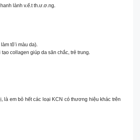
anh lành v.ế.t th.ư.ơ.ng.
làm tô’i màu da).
ạo collagen giúp da săn chắc, trẻ trung.
, là em bỏ hết các loại KCN có thương hiệu khác trên