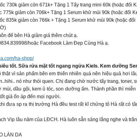
30k giảm còn 671k+ Tặng 1 Tẩy trang mini 60k (hoặc đổi Ke
775k giảm còn 706k+ Tặng 1 Serum khử mùi 90k (hoặc đổi Kem
 835k giảm còn 766k + Tặng 1 Serum khử mùi 90k (hoặc đổi K
IỜ)
uôn để bên Hà giảm giá thêm chút ạ.
o 0834.839998/hoặc Facebook Làm Đẹp Cùng Hà ạ.
a.com/ha-shop/
iêu tốt. Sữa rửa mặt tốt ngang ngửa Kiels. Kem dưỡng Ser
thật vì sản phẩm bên em thiên nhiên quá nên hiệu quả hơi lâ
.hihi.. nó như thói quen. Chị đang chờ nước tẩy trang, toner,
 mùi, dầu gội, kem ủ tóc, son dưỡng ẩm. Thành phần thì miễn
 tốt giá ổn áp đến mọi người.
i đưa sp ra thị trường Hà đều test rất kĩ chứng tỏ Hà rất có t
hách Vip lâu năm của LĐCH. Hà luôn sẵn sàng lắng nghe và trân
O LÀN DA