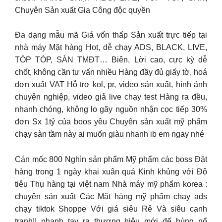
Chuyên Sản xuất Gia Công độc quyền
Đa dạng mẫu mã Giá vốn thấp Sản xuất trực tiếp tại
nhà máy Mặt hàng Hot, dễ chạy ADS, BLACK, LIVE,
TÓP TÓP, SÀN TMĐT… Biên, Lời cao, cực kỳ dễ
chốt, không cần tư vấn nhiều Hàng đầy đủ giấy tờ, hoá
đơn xuất VAT Hỗ trợ kol, pr, video sản xuất, hình ảnh
chuyên nghiệp, video giả live chạy test Hàng ra đều,
nhanh chóng, không lo gãy nguồn nhận cọc tiếp 30%
đơn Sx 1tỷ của boos yêu Chuyên sản xuất mỹ phẩm
chạy sàn tầm này ai muốn giàu nhanh ib em ngay nhé
Cán mốc 800 Nghìn sản phẩm Mỹ phẩm các boss Đặt
hàng trong 1 ngày khai xuân quá Kinh khủng với Độ
tiêu Thụ hàng tại việt nam Nhà máy mỹ phẩm korea :
chuyên sản xuất Các Mặt hàng mỹ phẩm chạy ads
chạy tiktok Shoppe Với giá siêu Rẻ Và siêu cạnh
tranh!! nhanh tay ra thương hiệu mới để bùng nổ