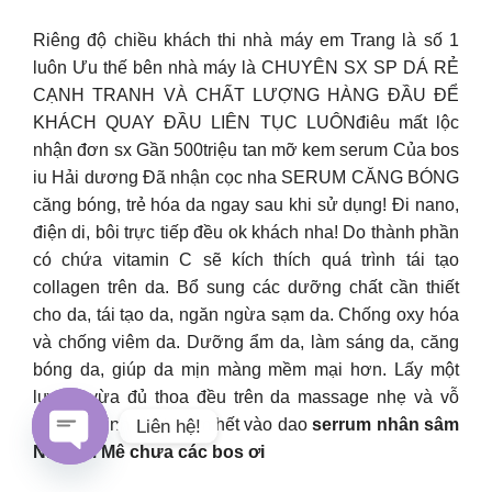
Riêng độ chiều khách thi nhà máy em Trang là số 1
luôn Ưu thế bên nhà máy là CHUYÊN SX SP DÁ RẺ
CẠNH TRANH VÀ CHẤT LƯỢNG HÀNG ĐẦU ĐỂ
KHÁCH QUAY ĐẦU LIÊN TỤC LUÔNđiêu mất lộc
nhận đơn sx Gần 500triệu tan mỡ kem serum Của bos
iu Hải dương Đã nhận cọc nha SERUM CĂNG BÓNG
căng bóng, trẻ hóa da ngay sau khi sử dụng! Đi nano,
điện di, bôi trực tiếp đều ok khách nha! Do thành phần
có chứa vitamin C sẽ kích thích quá trình tái tạo
collagen trên da. Bổ sung các dưỡng chất cần thiết
cho da, tái tạo da, ngăn ngừa sạm da. Chống oxy hóa
và chống viêm da. Dưỡng ẩm da, làm sáng da, căng
bóng da, giúp da mịn màng mềm mại hơn. Lấy một
lượng vừa đủ thoa đều trên da massage nhẹ và vỗ
nhẹ cho tinh chất thấm hết vào dao
serrum nhân sâm
Liên hệ!
Nha em Mê chưa các bos ơi
Open