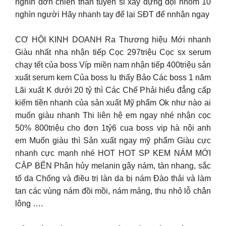
nghìn đơn chiến thần tuyển sỉ xây dựng đội nhóm 10
nghìn người Hãy nhanh tay để lại SĐT để nnhận ngay
CƠ HỘI KINH DOANH Ra Thương hiệu Mới nhanh
Giàu nhất nha nhận tiếp Cọc 297triệu Cọc sx serum
chạy tết của boss Víp miền nam nhận tiếp 400triệu sản
xuất serum kem Của boss Iu thấy Bảo Các boss 1 năm
Lãi xuất K dưới 20 tỷ thì Các Chế Phải hiểu đẳng cấp
kiếm tiền nhanh của sản xuất Mỹ phẩm Ok như nào ai
muốn giàu nhanh Thi liên hệ em ngay nhé nhận cọc
50% 800triệu cho đơn 1tỷ6 cua boss vip hà nội anh
em Muốn giàu thì Sản xuất ngay mỹ phẩm Giàu cực
nhanh cực mạnh nhé HOT HOT SP KEM NÁM MỚI
CẬP BẾN Phân hủy melanin gây nám, tàn nhang, sắc
tố da Chống và điều trị làn da bị nám Đào thải và làm
tan các vùng nám đồi mồi, nám mảng, thu nhỏ lỗ chân
lông ….