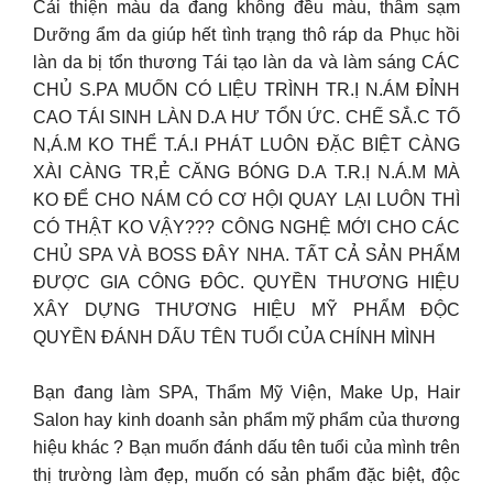
Cải thiện màu da đang không đều màu, thâm sạm
Dưỡng ẩm da giúp hết tình trạng thô ráp da Phục hồi
làn da bị tổn thương Tái tạo làn da và làm sáng CÁC
CHỦ S.PA MUỐN CÓ LIỆU TRÌNH TR.Ị N.ÁM ĐỈNH
CAO TÁI SINH LÀN D.A HƯ TỔN ỨC. CHẾ SẮ.C TỐ
N,Á.M KO THỂ T.Á.I PHÁT LUÔN ĐẶC BIỆT CÀNG
XÀI CÀNG TR,Ẻ CĂNG BÓNG D.A T.R.Ị N.Á.M MÀ
KO ĐỂ CHO NÁM CÓ CƠ HỘI QUAY LẠI LUÔN THÌ
CÓ THẬT KO VẬY??? CÔNG NGHỆ MỚI CHO CÁC
CHỦ SPA VÀ BOSS ĐÂY NHA. TẤT CẢ SẢN PHẨM
ĐƯỢC GIA CÔNG ĐÔC. QUYỀN THƯƠNG HIỆU
XÂY DỰNG THƯƠNG HIỆU MỸ PHẨM ĐỘC
QUYỀN ĐÁNH DẤU TÊN TUỔI CỦA CHÍNH MÌNH
Bạn đang làm SPA, Thẩm Mỹ Viện, Make Up, Hair
Salon hay kinh doanh sản phẩm mỹ phẩm của thương
hiệu khác ? Bạn muốn đánh dấu tên tuổi của mình trên
thị trường làm đẹp, muốn có sản phẩm đặc biệt, độc