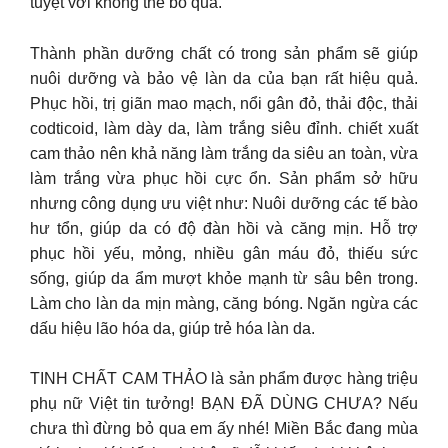
tuyệt vời không thể bỏ qua.
Thành phần dưỡng chất có trong sản phẩm sẽ giúp
nuôi dưỡng và bảo vệ làn da của bạn rất hiệu quả.
Phục hồi, trị giãn mao mạch, nổi gân đỏ, thải độc, thải
codticoid, làm dày da, làm trắng siêu đỉnh. chiết xuất
cam thảo nên khả năng làm trắng da siêu an toàn, vừa
làm trắng vừa phục hồi cực ổn. Sản phẩm sở hữu
nhưng công dụng ưu việt như: Nuôi dưỡng các tế bào
hư tổn, giúp da có độ đàn hồi và căng mịn. Hỗ trợ
phục hồi yếu, mỏng, nhiều gân máu đỏ, thiếu sức
sống, giúp da ẩm mượt khỏe mạnh từ sâu bên trong.
Làm cho làn da mịn màng, căng bóng. Ngăn ngừa các
dấu hiệu lão hóa da, giúp trẻ hóa làn da.
TINH CHẤT CAM THẢO là sản phẩm được hàng triệu
phụ nữ Việt tin tưởng! BẠN ĐÃ DÙNG CHƯA? Nếu
chưa thì đừng bỏ qua em ấy nhé! Miền Bắc đang mùa