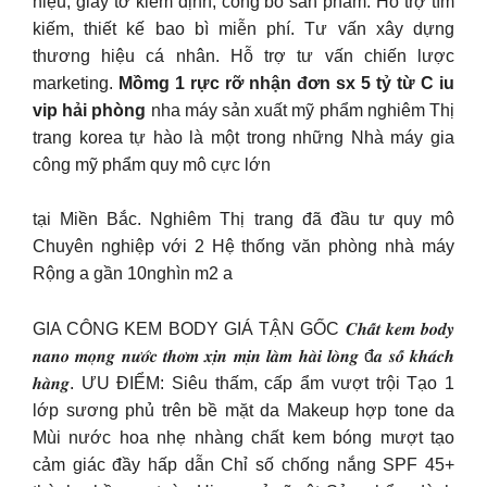
hiệu, giấy tờ kiểm định, công bố sản phẩm. Hỗ trợ tìm
kiếm, thiết kế bao bì miễn phí. Tư vấn xây dựng
thương hiệu cá nhân. Hỗ trợ tư vấn chiến lược
marketing.
Mồmg 1 rực rỡ nhận đơn sx 5 tỷ từ C iu
vip hải phòng
nha máy sản xuất mỹ phẩm nghiêm Thị
trang korea tự hào là một trong những Nhà máy gia
công mỹ phẩm quy mô cực lớn
tại Miền Bắc. Nghiêm Thị trang đã đầu tư quy mô
Chuyên nghiệp với 2 Hệ thống văn phòng nhà máy
Rộng a gần 10nghìn m2 a
GIA CÔNG KEM BODY GIÁ TẬN GỐC 𝑪𝒉𝒂̂́𝒕 𝒌𝒆𝒎 𝒃𝒐𝒅𝒚
𝒏𝒂𝒏𝒐 𝒎𝒐̣𝒏𝒈 𝒏𝒖̛𝒐̛́𝒄 𝒕𝒉𝒐̛𝒎 𝒙𝒊̣𝒏 𝒎𝒊̣𝒏 𝒍𝒂̀𝒎 𝒉𝒂̀𝒊 𝒍𝒐̀𝒏𝒈 đ𝒂 𝒔𝒐̂́ 𝒌𝒉𝒂́𝒄𝒉
𝒉𝒂̀𝒏𝒈. ƯU ĐIỂM: Siêu thấm, cấp ẩm vượt trội Tạo 1
lớp sương phủ trên bề mặt da Makeup hợp tone da
Mùi nước hoa nhẹ nhàng chất kem bóng mượt tạo
cảm giác đầy hấp dẫn Chỉ số chống nắng SPF 45+