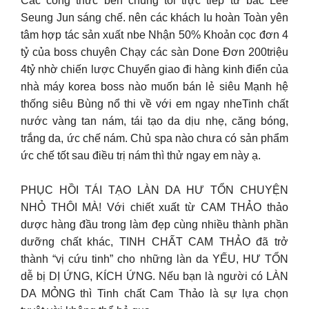
Các công thức bên chúng tôi trực tiếp từ bác Lee
Seung Jun sáng chế. nên các khách Iu hoàn Toàn yên
tâm hợp tác sản xuất nbe Nhận 50% Khoản cọc đơn 4
tỷ của boss chuyên Chạy các sàn Done Đơn 200triệu
4tỷ nhờ chiến lược Chuyển giao đi hàng kinh điển của
nhà máy korea boss nào muốn bán lẻ siêu Mạnh hệ
thống siêu Bùng nổ thi về với em ngay nheTinh chất
nước vàng tan nám, tái tạo da dịu nhẹ, căng bóng,
trắng da, ức chế nám. Chủ spa nào chưa có sản phẩm
ức chế tốt sau điều trị nám thì thử ngay em này ạ.
PHỤC HỒI TÁI TẠO LÀN DA HƯ TỔN CHUYỆN
NHỎ THÔI MÀ! Với chiết xuất từ CAM THẢO thảo
dược hàng đầu trong làm đẹp cùng nhiều thành phần
dưỡng chất khác, TINH CHẤT CAM THẢO đã trở
thành “vị cứu tinh” cho những làn da YẾU, HƯ TỔN
dễ bị DỊ ỨNG, KÍCH ỨNG. Nếu bạn là người có LÀN
DA MỎNG thì Tinh chất Cam Thảo là sự lựa chọn