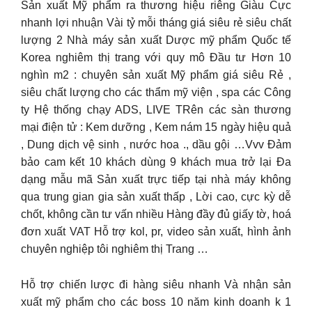
Sản xuất Mỹ phẩm ra thương hiệu riêng Giàu Cực
nhanh lợi nhuận Vài tỷ mỗi tháng giá siêu rẻ siêu chất
lượng 2 Nhà máy sản xuất Dược mỹ phẩm Quốc tế
Korea nghiêm thị trang với quy mô Đầu tư Hơn 10
nghìn m2 : chuyên sản xuất Mỹ phẩm giá siêu Rẻ ,
siêu chất lượng cho các thẩm mỹ viện , spa các Công
ty Hệ thống chạy ADS, LIVE TRên các sàn thương
mại điện tử : Kem dưỡng , Kem nám 15 ngày hiệu quả
, Dung dịch vệ sinh , nước hoa ., dầu gội …Vvv Đảm
bảo cam kết 10 khách dùng 9 khách mua trở lại Đa
dạng mẫu mã Sản xuất trực tiếp tại nhà máy không
qua trung gian gia sản xuất thấp , Lời cao, cực kỳ dễ
chốt, không cần tư vấn nhiều Hàng đầy đủ giấy tờ, hoá
đơn xuất VAT Hỗ trợ kol, pr, video sản xuất, hình ảnh
chuyên nghiệp tôi nghiêm thị Trang …
Hỗ trợ chiến lược đi hàng siêu nhanh Và nhận sản
xuất mỹ phẩm cho các boss 10 năm kinh doanh k 1