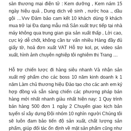
sàn thương mại điện tử : Kem dưỡng , Kem nám 15
ngày hiệu quả , Dung dịch vệ sinh , nước hoa ., dầu
gội …Vvv Đảm bảo cam kết 10 khách dùng 9 khách
mua trở lại Đa dạng mẫu mã Sản xuất trực tiếp tại nhà
máy không qua trung gian gia sản xuất thấp , Lời cao,
cực kỳ dễ chốt, không cần tư vấn nhiều Hàng đầy đủ
giấy tờ, hoá đơn xuất VAT Hỗ trợ kol, pr, video sản
xuất, hình ảnh chuyên nghiệp tôi nghiêm thị Trang …
Hỗ trợ chiến lược đi hàng siêu nhanh Và nhận sản
xuất mỹ phẩm cho các boss 10 năm kinh doanh k 1
năm Làm chủ thương hiệu Đào tạo cho các anh em ký
hợp đồng và sẵn sàng chiến các phương pháp bán
hàng mới nhất nhanh giàu nhất hiện nay: 1 Quy trình
bán hàng 500 đơn 1 ngày 2 Chuyển giao kịch bản
tuyển sỉ xây dựng Đội nhóm 10 nghìn người Chúng tôi
sẽ luôn đam bảo tiến độ sản xuất, chất lượng sản
phẩm, giúp đối tác ổn định về mặt sản phẩm cũng như