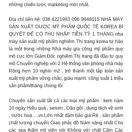
những chiến lược marketing mới nhất.
Địa chỉ liên hệ: 036 4221993 096 9846015 NHÀ MÁY
SẢN XUẤT DƯỢC MỸ PHẨM QUỐC TẾ KOREA BÍ
QUYẾT ĐỂ CÓ THU NHẬP TIỀN TỶ 1 THÁNG nha
máy sản xuất mỹ phẩm nghiêm Thị trang korea tự hào
là một trong những Nhà máy gia công mỹ phẩm quy
mô cực lớn Giám Đốc nghiêm Thị trang đã đầu tư quy
mô Chuyên nghiệp với 2 Hệ thống văn phòng nhà máy
Rộng hơn 10 nghìn m2 , trở thành một tập toàn sản
xuất mỹ phẩm vững chắc, giàu mạnh. công suất 1 triệu
sản phẩm/tháng chúng tôi
Chuyên sản xuất tất cả các loại mỹ phẩm : kem nám
10 ngày Hiệu quả , serum , Dầu gội , dung dich vệ sinh
, nước hoa …vv Lớn nhất đảm bảo giá Rẻ , sản phẩm
chất lượng chuyển Giao phác đồ Nám nặng nhất Cho
các spa thẩm mỹ viện nói Không với chất Cấm Các