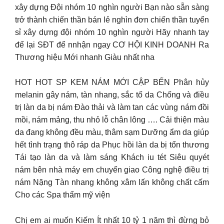
xây dựng Đội nhóm 10 nghìn người Bạn nào sẵn sàng
trở thành chiến thần bán lẻ nghìn đơn chiến thần tuyển
sỉ xây dựng đội nhóm 10 nghìn người Hãy nhanh tay
để lại SĐT để nnhận ngay CƠ HỘI KINH DOANH Ra
Thương hiệu Mới nhanh Giàu nhất nha
HOT HOT SP KEM NÁM MỚI CẬP BẾN Phân hủy
melanin gây nám, tàn nhang, sắc tố da Chống và điều
trị làn da bị nám Đào thải và làm tan các vùng nám đồi
mồi, nám mảng, thu nhỏ lỗ chân lông …. Cải thiện màu
da đang không đều màu, thâm sạm Dưỡng ẩm da giúp
hết tình trạng thô ráp da Phục hồi làn da bị tổn thương
Tái tạo làn da và làm sáng Khách iu tét Siêu quyét
nám bên nhà máy em chuyển giao Công nghệ điều trị
nám Nặng Tàn nhang không xâm lấn không chất cấm
Cho các Spa thẩm mỹ viện
Chị em ai muốn Kiếm Ít nhất 10 tỷ 1 năm thì đừng bỏ