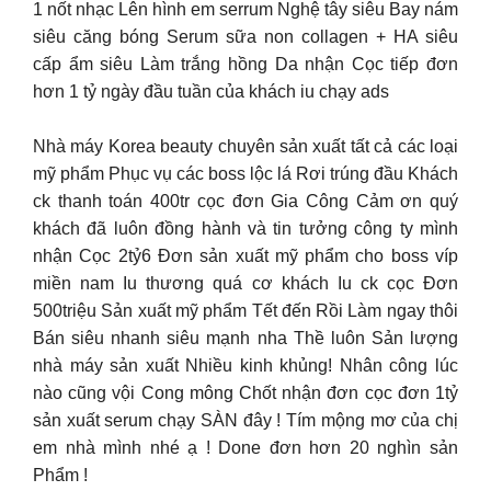
1 nốt nhạc Lên hình em serrum Nghệ tây siêu Bay nám
siêu căng bóng Serum sữa non collagen + HA siêu
cấp ẩm siêu Làm trắng hồng Da nhận Cọc tiếp đơn
hơn 1 tỷ ngày đầu tuần của khách iu chạy ads
Nhà máy Korea beauty chuyên sản xuất tất cả các loại
mỹ phẩm Phục vụ các boss lộc lá Rơi trúng đầu Khách
ck thanh toán 400tr cọc đơn Gia Công Cảm ơn quý
khách đã luôn đồng hành và tin tưởng công ty mình
nhận Cọc 2tỷ6 Đơn sản xuất mỹ phẩm cho boss víp
miền nam Iu thương quá cơ khách Iu ck cọc Đơn
500triệu Sản xuất mỹ phẩm Tết đến Rồi Làm ngay thôi
Bán siêu nhanh siêu mạnh nha Thề luôn Sản lượng
nhà máy sản xuất Nhiều kinh khủng! Nhân công lúc
nào cũng vội Cong mông Chốt nhận đơn cọc đơn 1tỷ
sản xuất serum chạy SÀN đây ! Tím mộng mơ của chị
em nhà mình nhé ạ ! Done đơn hơn 20 nghìn sản
Phẩm !