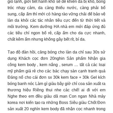
gió lạnh, giới tiết hanh khô sẽ dễ khiến da bị khô, bong
tróc nhạy cảm, da càng thiếu nước, càng phải bổ
sung, cấp ẩm thì mới có hàng rào vững chải để bảo vệ
làn da khỏi các tác nhân tiêu cực đến từ thời tiết và
môi trường. Kem dưỡng HA nhà em mới đáp ứng đủ
các tiêu chí ngon bổ rẻ, cấp ẩm cho da cực nhanh,
chất kêm ẩm nhưng không gây bết rít, bí da.
Tạo độ đàn hồi, căng bóng cho làn da chỉ sau 30s sử
dụng Khách cọc đơn 20nghin Sản phẩm Nhận gia
công kem body , kem nắng , serum … tất cả các loại
mỹ phẩm giá rẻ cho các bác chạy sàn cạnh tranh quá
Đáng nổ cho cái đơn sx 30k kem face + 30k Gel kích
bóng banh nóc Làm gì giàu bây giờ chỉ coa sản xuất ra
thương hiệu Riêng thui nhe các chế! ai đi với em
Nghe theo em đều giàu dã man Con ngan Nhà máy
korea nơi kiến tạo ra những Boss Siêu giàu Chốt Đơn
sản xuất 20 nghìn kem body đã nhận cọc nhanh trong