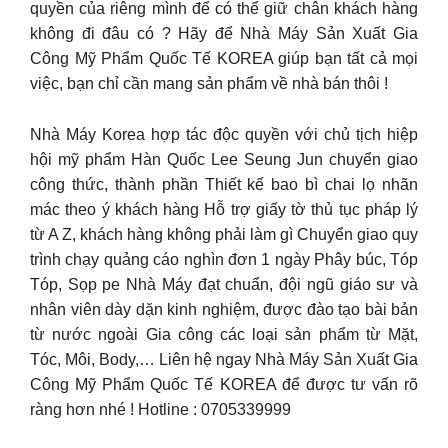
quyền của riêng mình để có thể giữ chân khách hàng
không đi đâu có ? Hãy để Nhà Máy Sản Xuất Gia
Công Mỹ Phẩm Quốc Tế KOREA giúp bạn tất cả mọi
việc, bạn chỉ cần mang sản phẩm về nhà bán thôi !
Nhà Máy Korea hợp tác độc quyền với chủ tịch hiệp
hội mỹ phẩm Hàn Quốc Lee Seung Jun chuyển giao
công thức, thành phần Thiết kế bao bì chai lọ nhãn
mác theo ý khách hàng Hỗ trợ giấy tờ thủ tục pháp lý
từ A Z, khách hàng không phải làm gì Chuyển giao quy
trình chạy quảng cáo nghìn đơn 1 ngày Phây búc, Tóp
Tóp, Sọp pe Nhà Máy đạt chuẩn, đội ngũ giáo sư và
nhân viên dày dặn kinh nghiệm, được đào tạo bài bản
từ nước ngoài Gia công các loại sản phẩm từ Mặt,
Tóc, Môi, Body,… Liên hệ ngay Nhà Máy Sản Xuất Gia
Công Mỹ Phẩm Quốc Tế KOREA để được tư vấn rõ
ràng hơn nhé ! Hotline : 0705339999