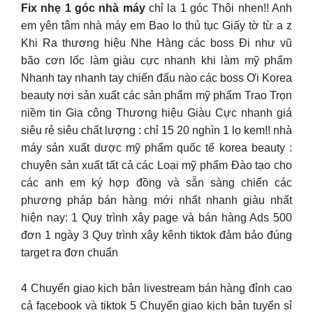
Fix nhẹ 1 góc nhà máy
chỉ la 1 góc Thôi nhen!! Anh
em yên tâm nhà máy em Bao lo thủ tục Giấy tờ từ a z
Khi Ra thương hiệu Nhe Hàng các boss Đi như vũ
bão cơn lốc làm giàu cực nhanh khi làm mỹ phẩm
Nhanh tay nhanh tay chiến đấu nào các boss Ơi Korea
beauty nơi sản xuất các sản phẩm mỹ phẩm Trao Trọn
niềm tin Gia công Thương hiệu Giàu Cực nhanh giá
siêu rẻ siêu chất lượng : chỉ 15 20 nghìn 1 lọ kem!! nhà
máy sản xuất dược mỹ phẩm quốc tế korea beauty :
chuyên sản xuất tất cả các Loại mỹ phẩm Đào tạo cho
các anh em ký hợp đồng và sẵn sàng chiến các
phương pháp bán hàng mới nhất nhanh giàu nhất
hiện nay: 1 Quy trình xây page và bán hàng Ads 500
đơn 1 ngày 3 Quy trình xây kênh tiktok đảm bảo đúng
target ra đơn chuẩn
4 Chuyển giao kịch bản livestream bán hàng đỉnh cao
cả facebook và tiktok 5 Chuyển giao kịch bản tuyển sỉ