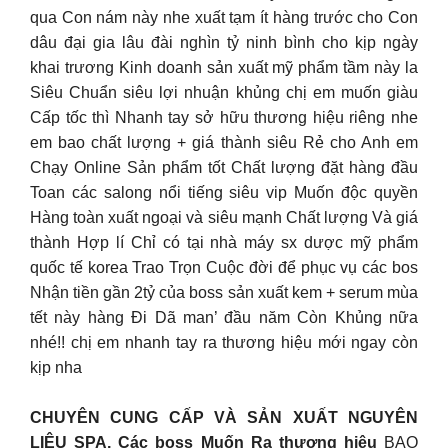
qua Con nám này nhe xuất tạm ít hàng trước cho Con
dâu đại gia lâu đài nghìn tỷ ninh bình cho kịp ngày
khai trương Kinh doanh sản xuất mỹ phẩm tầm này la
Siêu Chuẩn siêu lợi nhuận khủng chị em muốn giàu
Cấp tốc thì Nhanh tay sở hữu thương hiệu riêng nhe
em bao chất lượng + giá thành siêu Rẻ cho Anh em
Chạy Online Sản phẩm tốt Chất lượng đặt hàng đầu
Toan các salong nổi tiếng siêu vip Muốn độc quyền
Hàng toàn xuất ngoại và siêu mạnh Chất lượng Và giá
thành Hợp lí Chỉ có tại nhà máy sx dược mỹ phẩm
quốc tế korea Trao Trọn Cuộc đời để phục vụ các bos
Nhận tiền gần 2tỷ của boss sản xuất kem + serum mùa
tết này hàng Đi Dã man’ đầu năm Còn Khủng nữa
nhé!! chị em nhanh tay ra thương hiệu mới ngay còn
kịp nha
CHUYÊN CUNG CẤP VÀ SẢN XUẤT NGUYÊN
LIỆU SPA, Các boss Muốn Ra thương hiệu
BAO