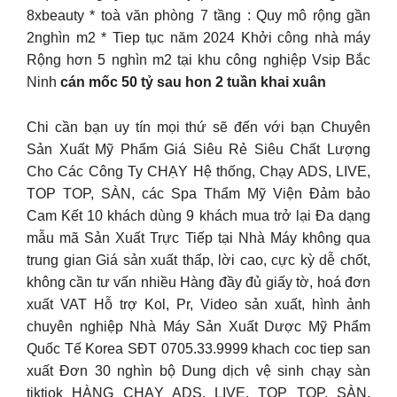
8xbeauty * toà văn phòng 7 tầng : Quy mô rộng gần
2nghìn m2 * Tiep tục năm 2024 Khởi công nhà máy
Rộng hơn 5 nghìn m2 tại khu công nghiệp Vsip Bắc
Ninh
cán mốc 50 tỷ sau hon 2 tuần khai xuân
Chi cần bạn uy tín mọi thứ sẽ đến với bạn Chuyên
Sản Xuất Mỹ Phẩm Giá Siêu Rẻ Siêu Chất Lượng
Cho Các Công Ty CHẠY Hệ thống, Chạy ADS, LIVE,
TOP TOP, SÀN, các Spa Thẩm Mỹ Viện Đảm bảo
Cam Kết 10 khách dùng 9 khách mua trở lại Đa dạng
mẫu mã Sản Xuất Trực Tiếp tại Nhà Máy không qua
trung gian Giá sản xuất thấp, lời cao, cực kỳ dễ chốt,
không cần tư vấn nhiều Hàng đầy đủ giấy tờ, hoá đơn
xuất VAT Hỗ trợ Kol, Pr, Video sản xuất, hình ảnh
chuyên nghiệp Nhà Máy Sản Xuất Dược Mỹ Phẩm
Quốc Tế Korea SĐT 0705.33.9999 khach coc tiep san
xuất Đơn 30 nghìn bộ Dung dịch vệ sinh chạy sàn
tiktiok HÀNG CHẠY ADS, LIVE, TOP TOP, SÀN,