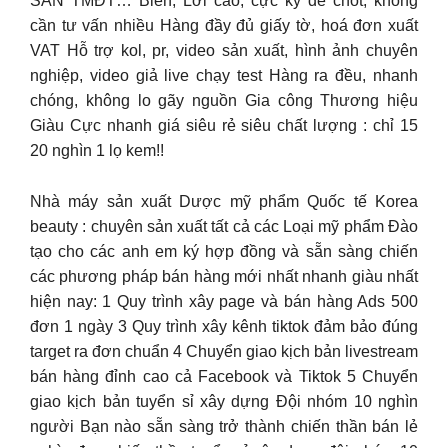
SÀN TMĐT… Biên, Lời cao, cực kỳ dễ chốt, không
cần tư vấn nhiều Hàng đầy đủ giấy tờ, hoá đơn xuất
VAT Hỗ trợ kol, pr, video sản xuất, hình ảnh chuyên
nghiệp, video giả live chạy test Hàng ra đều, nhanh
chóng, không lo gãy nguồn Gia công Thương hiệu
Giàu Cực nhanh giá siêu rẻ siêu chất lượng : chỉ 15
20 nghìn 1 lọ kem!!
Nhà máy sản xuất Dược mỹ phẩm Quốc tế Korea
beauty : chuyên sản xuất tất cả các Loại mỹ phẩm Đào
tạo cho các anh em ký hợp đồng và sẵn sàng chiến
các phương pháp bán hàng mới nhất nhanh giàu nhất
hiện nay: 1 Quy trình xây page và bán hàng Ads 500
đơn 1 ngày 3 Quy trình xây kênh tiktok đảm bảo đúng
target ra đơn chuẩn 4 Chuyển giao kịch bản livestream
bán hàng đỉnh cao cả Facebook và Tiktok 5 Chuyển
giao kịch bản tuyển sỉ xây dựng Đội nhóm 10 nghìn
người Bạn nào sẵn sàng trở thành chiến thần bán lẻ