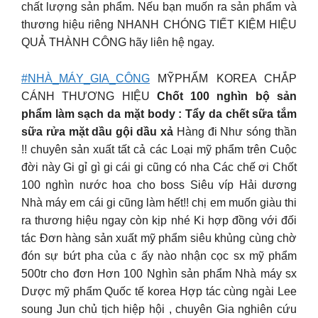
chất lượng sản phẩm. Nếu bạn muốn ra sản phẩm và
thương hiệu riêng NHANH CHÓNG TIẾT KIỆM HIỆU
QUẢ THÀNH CÔNG hãy liên hệ ngay.
#NHÀ_MÁY_GIA_CÔNG
MỸPHẨM KOREA CHẮP
CÁNH THƯƠNG HIỆU
Chốt 100 nghìn bộ sản
phẩm làm sạch da mặt body : Tẩy da chết sữa tắm
sữa rửa mặt dầu gội dầu xả
Hàng đi Như sóng thần
!! chuyên sản xuất tất cả các Loại mỹ phẩm trên Cuộc
đời này Gi gỉ gì gi cái gi cũng có nha Các chế ơi Chốt
100 nghìn nước hoa cho boss Siêu víp Hải dương
Nhà máy em cái gi cũng làm hết!! chị em muốn giàu thi
ra thương hiệu ngay còn kịp nhé Ki hợp đồng với đối
tác Đơn hàng sản xuất mỹ phẩm siêu khủng cùng chờ
đón sự bứt pha của c ấy nào nhận cọc sx mỹ phẩm
500tr cho đơn Hơn 100 Nghìn sản phẩm Nhà máy sx
Dược mỹ phẩm Quốc tế korea Hợp tác cùng ngài Lee
soung Jun chủ tịch hiệp hội , chuyên Gia nghiên cứu