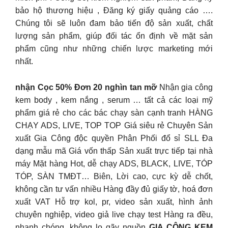
bảo hộ thương hiệu , Đăng ký giấy quảng cáo ….
Chúng tôi sẽ luôn đam bảo tiến độ sản xuất, chất
lượng sản phẩm, giúp đối tác ổn định về mặt sản
phẩm cũng như những chiến lược marketing mới
nhất.
nhận Cọc 50% Đơn 20 nghìn tan mỡ
Nhận gia công
kem body , kem nắng , serum … tất cả các loại mỹ
phẩm giá rẻ cho các bác chạy sàn cạnh tranh HÀNG
CHẠY ADS, LIVE, TOP TOP Giá siêu rẻ Chuyên Sản
xuất Gia Công độc quyền Phân Phối đổ sỉ SLL Đa
dạng mẫu mã Giá vốn thấp Sản xuất trực tiếp tại nhà
máy Mặt hàng Hot, dễ chạy ADS, BLACK, LIVE, TÓP
TÓP, SÀN TMĐT… Biên, Lời cao, cực kỳ dễ chốt,
không cần tư vấn nhiều Hàng đầy đủ giấy tờ, hoá đơn
xuất VAT Hỗ trợ kol, pr, video sản xuất, hình ảnh
chuyên nghiệp, video giả live chạy test Hàng ra đều,
nhanh chóng, không lo gãy nguồn
GIA CÔNG KEM