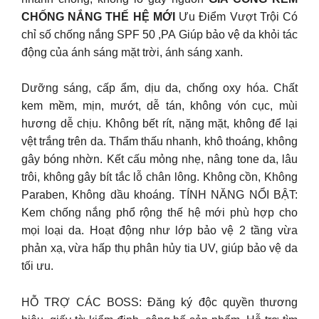
CHỐNG NẮNG THẾ HỆ MỚI
Ưu Điểm Vượt Trội Có
chỉ số chống nắng SPF 50 ,PA Giúp bảo vệ da khỏi tác
động của ánh sáng mặt trời, ánh sáng xanh.
Dưỡng sáng, cấp ẩm, dịu da, chống oxy hóa. Chất
kem mềm, mịn, mướt, dễ tán, không vón cục, mùi
hương dễ chịu. Không bết rít, nặng mặt, không để lại
vệt trắng trên da. Thẩm thấu nhanh, khô thoáng, không
gây bóng nhờn. Kết cấu mỏng nhẹ, nâng tone da, lâu
trôi, không gây bít tắc lỗ chân lông. Không cồn, Không
Paraben, Không dầu khoáng. TÍNH NĂNG NỔI BẬT:
Kem chống nắng phổ rộng thế hệ mới phù hợp cho
mọi loại da. Hoạt động như lớp bảo vệ 2 tầng vừa
phản xạ, vừa hấp thụ phân hủy tia UV, giúp bảo vệ da
tối ưu.
HỖ TRỢ CÁC BOSS: Đăng ký độc quyền thương