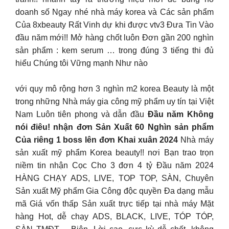
doanh số Ngay nhé nhà máy korea và Các sản phẩm
Của 8xbeauty Rất Vinh dự khi được vtv3 Đưa Tin Vào
đầu năm mới!! Mở hàng chốt luôn Đơn gần 200 nghìn
sản phẩm : kem serum … trong đúng 3 tiếng thi đủ
hiểu Chúng tôi Vững mạnh Như nào
với quy mô rộng hơn 3 nghìn m2 korea Beauty là một
trong những Nhà máy gia công mỹ phẩm uy tín tại Việt
Nam Luôn tiên phong và dẫn đầu
Đầu năm Không
nói điêu! nhận đơn Sản Xuất 60 Nghìn sản phẩm
Của riêng 1 boss lên đơn Khai xuân 2024
Nhà máy
sản xuất mỹ phẩm Korea beauty!! nơi Bạn trao trọn
niềm tin nhận Cọc Cho 3 đơn 4 tỷ Đầu năm 2024
HÀNG CHẠY ADS, LIVE, TOP TOP, SÀN, Chuyên
Sản xuất Mỹ phẩm Gia Công độc quyền Đa dạng mẫu
mã Giá vốn thấp Sản xuất trực tiếp tại nhà máy Mặt
hàng Hot, dễ chạy ADS, BLACK, LIVE, TÓP TÓP,