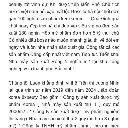
beauty rất vinh dự Khi được tiếp kiến Phó Chủ tịch
nước việt nam nói xạo mất lộc Boss Iu hà nội chốt đơn
gần 100 nghìn sản phẩm kem serum … Quá Đỉnh quá
chất ngày đẹp trời bà chị đẹp vip siêu vip nổ đơn sản
xuất 180 nghìn Hộp mỹ phẩm đơn hơn 5 tỷ thui chứ
Có nhiêu đâu boss nào muốn nhanh giàu thì về đội em
ngay và luôn nhe nhận sản xuất gia Công tất cả các
sản phẩm Đẳng cấp nhất việt nam Tiep tuc Triển khai
Nha máy sản xuất Rộng 5 nghìn m2 tại khu công
nghiệp vsip thành phố Bắc ninh!
Chúng tôi Luôn khẳng định vị thế Trên thị truong Nhin
lại quá trình từ năm 2019 đến năm 2024 , tập đoàn
korea 8xbeuty Bao gồm * Công ty sản xuất dược mỹ
phẩm Korea ( Nhà máy sản xuất thứ 1 ) quy mô
2000m2 . * Công ty sản xuất dược mỹ phẩm nghiêm
thị trang ( Nhà máy sản xuất thứ 2 quy mô hơn 3 nghìn
m2) * Công ty TNHH mỹ phẩm Jumi , thương hiệu