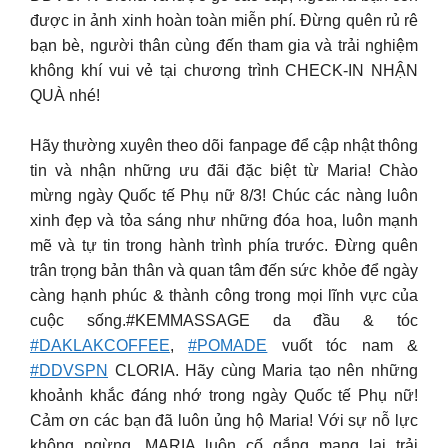
được in ảnh xinh hoàn toàn miễn phí. Đừng quên rủ rê
bạn bè, người thân cùng đến tham gia và trải nghiệm
không khí vui vẻ tại chương trình CHECK-IN NHẬN
QUÀ nhé!
Hãy thường xuyên theo dõi fanpage để cập nhật thông
tin và nhận những ưu đãi đặc biệt từ Maria! Chào
mừng ngày Quốc tế Phụ nữ 8/3! Chúc các nàng luôn
xinh đẹp và tỏa sáng như những đóa hoa, luôn mạnh
mẽ và tự tin trong hành trình phía trước. Đừng quên
trân trọng bản thân và quan tâm đến sức khỏe để ngày
càng hạnh phúc & thành công trong mọi lĩnh vực của
cuộc sống.
#KEMMASSAGE da đầu & tóc
#DAKLAKCOFFEE
,
#POMADE
vuốt tóc nam &
#DDVSPN
CLORIA. Hãy cùng Maria tạo nên những
khoảnh khắc đáng nhớ trong ngày Quốc tế Phụ nữ!
Cảm ơn các bạn đã luôn ủng hộ Maria! Với sự nỗ lực
không ngừng, MARIA luôn cố gắng mang lại trải