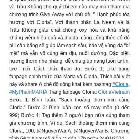
và Trầu Không cho quý chị em nào may mắn tham gia
chương trình Give Away với chủ đề: ” Hạnh phúc tỏa
hương với Cloria”. Với thành phần La Neem và lá
Trầu Không giàu chất chống oxy hóa và khả năng
kháng viêm hiệu quả và dịu da, cùng công thức có độ
pH cân bằng sẽ giúp làm sạch sâu, bảo vệ vùng da “bí
mật” mà vẫn vô cùng êm dịu, nuôi dưỡng. Đặc biệt,
hương thơm nhẹ nhàng, dễ chịu giúp nàng luôn tự tin,
tươi mới. Cách thức tham dự: Bước 1: Like trang
fanpage chính thức của Maria và Cloria. Thích bài viết
này và share ở chế độ công khai kèm hashtag
#Cloria
,
#MyPhamMARIA
Trang fanpage Cloria:
CloriaVietnam
Bước 1: Bình luận: “Sạch thoáng thơm mịn cùng
Cloria.” Bước 3: Bình luận con số may mắn (0 đến
999) Bước 4: Tag thêm 2 người bạn nữa cùng tham
gia chương trình. Ví dụ: Sạch thoáng thơm mịn cùng
Cloria, 100, @NguyenVanA, @NguyenVanB. Chương
trình Give Away sẽ diễn ra đến 17h ngày 24/01/2024.