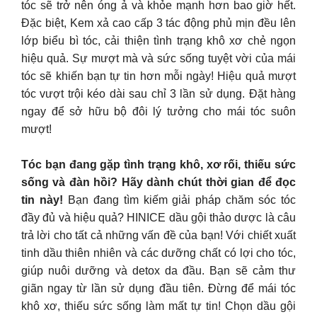
tóc sẽ trở nên óng ả và khỏe mạnh hơn bao giờ hết.
Đặc biệt, Kem xả cao cấp 3 tác động phủ mịn đều lên
lớp biểu bì tóc, cải thiện tình trạng khô xơ chẻ ngọn
hiệu quả. Sự mượt mà và sức sống tuyệt vời của mái
tóc sẽ khiến bạn tự tin hơn mỗi ngày! Hiệu quả mượt
tóc vượt trội kéo dài sau chỉ 3 lần sử dụng. Đặt hàng
ngay để sở hữu bộ đôi lý tưởng cho mái tóc suôn
mượt!
Tóc bạn đang gặp tình trạng khô, xơ rối, thiếu sức
sống và đàn hồi? Hãy dành chút thời gian để đọc
tin này!
Bạn đang tìm kiếm giải pháp chăm sóc tóc
đầy đủ và hiệu quả? HINICE dầu gội thảo dược là câu
trả lời cho tất cả những vấn đề của bạn! Với chiết xuất
tinh dầu thiên nhiên và các dưỡng chất có lợi cho tóc,
giúp nuôi dưỡng và detox da đầu. Bạn sẽ cảm thư
giãn ngay từ lần sử dụng đầu tiên. Đừng để mái tóc
khô xơ, thiếu sức sống làm mất tự tin! Chọn dầu gội