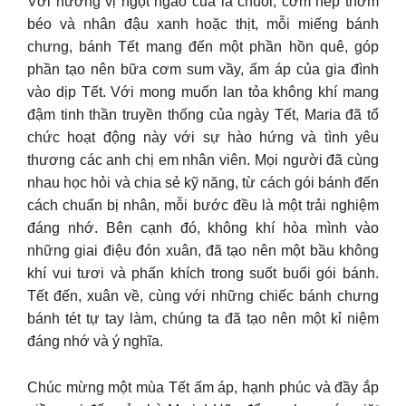
Với hương vị ngọt ngào của lá chuối, cơm nếp thơm
béo và nhân đậu xanh hoặc thịt, mỗi miếng bánh
chưng, bánh Tết mang đến một phần hồn quê, góp
phần tạo nên bữa cơm sum vầy, ấm áp của gia đình
vào dịp Tết. Với mong muốn lan tỏa không khí mang
đậm tinh thần truyền thống của ngày Tết, Maria đã tổ
chức hoạt động này với sự hào hứng và tình yêu
thương các anh chị em nhân viên. Mọi người đã cùng
nhau học hỏi và chia sẻ kỹ năng, từ cách gói bánh đến
cách chuẩn bị nhân, mỗi bước đều là một trải nghiệm
đáng nhớ. Bên cạnh đó, không khí hòa mình vào
những giai điệu đón xuân, đã tạo nên một bầu không
khí vui tươi và phấn khích trong suốt buổi gói bánh.
Tết đến, xuân về, cùng với những chiếc bánh chưng
bánh tét tự tay làm, chúng ta đã tạo nên một kỉ niệm
đáng nhớ và ý nghĩa.
Chúc mừng một mùa Tết ấm áp, hạnh phúc và đầy ắp