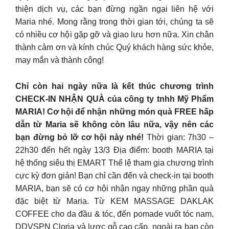
thiện dịch vụ, các bạn đừng ngần ngại liên hệ với
Maria nhé. Mong rằng trong thời gian tới, chúng ta sẽ
có nhiều cơ hội gặp gỡ và giao lưu hơn nữa. Xin chân
thành cảm ơn và kính chúc Quý khách hàng sức khỏe,
may mắn và thành công!
Chỉ còn hai ngày nữa là kết thúc chương trình
CHECK-IN NHẬN QUÀ của công ty tnhh Mỹ Phẩm
MARIA! Cơ hội để nhận những món quà FREE hấp
dẫn từ Maria sẽ không còn lâu nữa, vậy nên các
bạn đừng bỏ lỡ cơ hội này nhé!
Thời gian: 7h30 –
22h30 đến hết ngày 13/3 Địa điểm: booth MARIA tại
hệ thống siêu thị EMART Thể lệ tham gia chương trình
cực kỳ đơn giản! Bạn chỉ cần đến và check-in tại booth
MARIA, bạn sẽ có cơ hội nhận ngay những phần quà
đặc biệt từ Maria. Từ KEM MASSAGE DAKLAK
COFFEE cho da đầu & tóc, đến pomade vuốt tóc nam,
DDVSPN Cloria và lược gỗ cao cấp, ngoài ra bạn còn