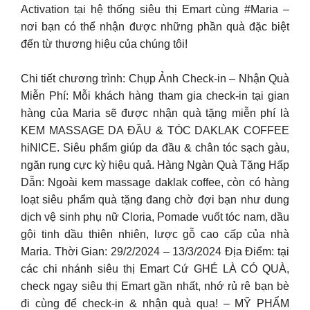
Activation tại hệ thống siêu thị Emart cùng #Maria –
nơi bạn có thể nhận được những phần quà đặc biệt
đến từ thương hiệu của chúng tôi!
Chi tiết chương trình: Chụp Ảnh Check-in – Nhận Quà
Miễn Phí: Mỗi khách hàng tham gia check-in tại gian
hàng của Maria sẽ được nhận quà tặng miễn phí là
KEM MASSAGE DA ĐẦU & TÓC DAKLAK COFFEE
hiNICE. Siêu phẩm giúp da đầu & chân tóc sạch gàu,
ngăn rụng cực kỳ hiệu quả. Hàng Ngàn Quà Tặng Hấp
Dẫn: Ngoài kem massage daklak coffee, còn có hàng
loạt siêu phẩm quà tặng đang chờ đợi bạn như dung
dịch vệ sinh phụ nữ Cloria, Pomade vuốt tóc nam, dầu
gội tinh dầu thiên nhiên, lược gỗ cao cấp của nhà
Maria. Thời Gian: 29/2/2024 – 13/3/2024 Địa Điểm: tại
các chi nhánh siêu thị Emart Cứ GHÉ LÀ CÓ QUÀ,
check ngay siêu thị Emart gần nhất, nhớ rủ rê bạn bè
đi cùng để check-in & nhận quà qua! – MỸ PHẨM