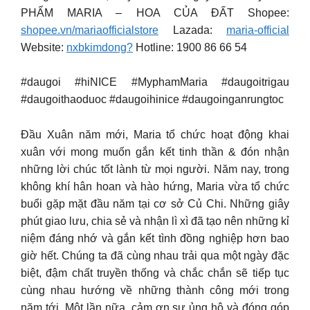
PHẨM MARIA – HOA CỦA ĐẤT Shopee:
shopee.vn/mariaofficialstore
Lazada:
maria-official
Website:
nxbkimdong?
Hotline: 1900 86 66 54
#daugoi #hiNICE #MyphamMaria #daugoitrigau
#daugoithaoduoc #daugoihinice #daugoinganrungtoc
Đầu Xuân năm mới, Maria tổ chức hoạt động khai
xuân với mong muốn gắn kết tinh thần & đón nhận
những lời chúc tốt lành từ mọi người. Năm nay, trong
không khí hân hoan và hào hứng, Maria vừa tổ chức
buổi gặp mặt đầu năm tại cơ sở Củ Chi. Những giây
phút giao lưu, chia sẻ và nhận lì xì đã tạo nên những kỉ
niệm đáng nhớ và gắn kết tình đồng nghiệp hơn bao
giờ hết. Chúng ta đã cùng nhau trải qua một ngày đặc
biệt, đậm chất truyền thống và chắc chắn sẽ tiếp tục
cùng nhau hướng về những thành công mới trong
năm tới. Một lần nữa, cảm ơn sự ủng hộ và đóng góp