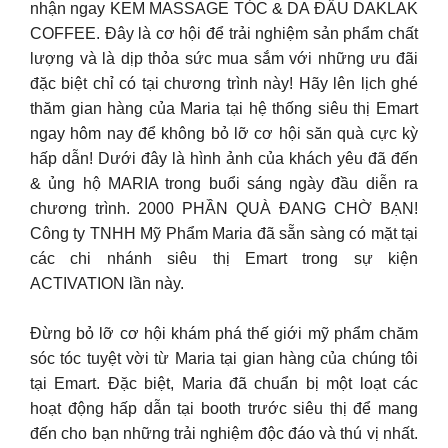
nhận ngay KEM MASSAGE TÓC & DA ĐẦU DAKLAK
COFFEE. Đây là cơ hội để trải nghiệm sản phẩm chất
lượng và là dịp thỏa sức mua sắm với những ưu đãi
đặc biệt chỉ có tại chương trình này! Hãy lên lịch ghé
thăm gian hàng của Maria tại hệ thống siêu thị Emart
ngay hôm nay để không bỏ lỡ cơ hội săn quà cực kỳ
hấp dẫn! Dưới đây là hình ảnh của khách yêu đã đến
& ủng hộ MARIA trong buổi sáng ngày đầu diễn ra
chương trình. 2000 PHẦN QUÀ ĐANG CHỜ BẠN!
Công ty TNHH Mỹ Phẩm Maria đã sẵn sàng có mặt tại
các chi nhánh siêu thị Emart trong sự kiện
ACTIVATION lần này.
Đừng bỏ lỡ cơ hội khám phá thế giới mỹ phẩm chăm
sóc tóc tuyệt vời từ Maria tại gian hàng của chúng tôi
tại Emart. Đặc biệt, Maria đã chuẩn bị một loạt các
hoạt động hấp dẫn tại booth trước siêu thị để mang
đến cho bạn những trải nghiệm độc đáo và thú vị nhất.