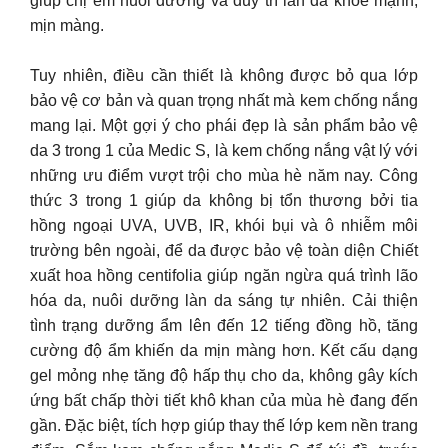
giúp chị em nuôi dưỡng và duy trì làn da khỏe mạnh,
mịn màng.
Tuy nhiên, điều cần thiết là không được bỏ qua lớp
bảo vệ cơ bản và quan trọng nhất mà kem chống nắng
mang lại. Một gợi ý cho phái đẹp là sản phẩm bảo vệ
da 3 trong 1 của Medic S, là kem chống nắng vật lý với
những ưu điểm vượt trội cho mùa hè năm nay. Công
thức 3 trong 1 giúp da không bị tổn thương bởi tia
hồng ngoại UVA, UVB, IR, khói bụi và ô nhiễm môi
trường bên ngoài, để da được bảo vệ toàn diện Chiết
xuất hoa hồng centifolia giúp ngăn ngừa quá trình lão
hóa da, nuôi dưỡng làn da sáng tự nhiên. Cải thiện
tình trạng dưỡng ẩm lên đến 12 tiếng đồng hồ, tăng
cường độ ẩm khiến da mịn màng hơn. Kết cấu dạng
gel mỏng nhẹ tăng độ hấp thụ cho da, không gây kích
ứng bất chấp thời tiết khô khan của mùa hè đang đến
gần. Đặc biệt, tích hợp giúp thay thế lớp kem nền trang