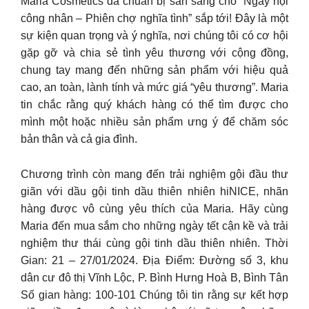
Maria Cosmetics đã chuẩn bị sẵn sàng cho “Ngày hội
công nhân – Phiên chợ nghĩa tình” sắp tới! Đây là một
sự kiện quan trọng và ý nghĩa, nơi chúng tôi có cơ hội
gặp gỡ và chia sẻ tình yêu thương với cộng đồng,
chung tay mang đến những sản phẩm với hiệu quả
cao, an toàn, lành tính và mức giá “yêu thương”. Maria
tin chắc rằng quý khách hàng có thể tìm được cho
mình một hoặc nhiều sản phẩm ưng ý để chăm sóc
bản thân và cả gia đình.
Chương trình còn mang đến trải nghiệm gội đầu thư
giãn với dầu gội tinh dầu thiên nhiên hiNICE, nhãn
hàng được vô cùng yêu thích của Maria. Hãy cùng
Maria đến mua sắm cho những ngày tết cận kề và trải
nghiệm thư thái cùng gội tinh dầu thiên nhiên. Thời
Gian: 21 – 27/01/2024. Địa Điểm: Đường số 3, khu
dân cư đô thị Vĩnh Lộc, P. Bình Hưng Hoà B, Bình Tân
Số gian hàng: 100-101 Chúng tôi tin rằng sự kết hợp