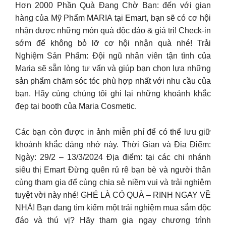
Hơn 2000 Phần Quà Đang Chờ Bạn: đến với gian
hàng của Mỹ Phẩm MARIA tại Emart, bạn sẽ có cơ hội
nhận được những món quà độc đáo & giá trị! Check-in
sớm để không bỏ lỡ cơ hội nhận quà nhé! Trải
Nghiệm Sản Phẩm: Đội ngũ nhân viên tận tình của
Maria sẽ sẵn lòng tư vấn và giúp bạn chọn lựa những
sản phẩm chăm sóc tóc phù hợp nhất với nhu cầu của
bạn. Hãy cùng chúng tôi ghi lại những khoảnh khắc
đẹp tại booth của Maria Cosmetic.
Các bạn còn được in ảnh miễn phí để có thể lưu giữ
khoảnh khắc đáng nhớ này. Thời Gian và Địa Điểm:
Ngày: 29/2 – 13/3/2024 Địa điểm: tại các chi nhánh
siêu thị Emart Đừng quên rủ rê bạn bè và người thân
cùng tham gia để cùng chia sẻ niềm vui và trải nghiệm
tuyệt vời này nhé! GHÉ LÀ CÓ QUÀ – RINH NGAY VỀ
NHÀ! Bạn đang tìm kiếm một trải nghiệm mua sắm độc
đáo và thú vị? Hãy tham gia ngay chương trình