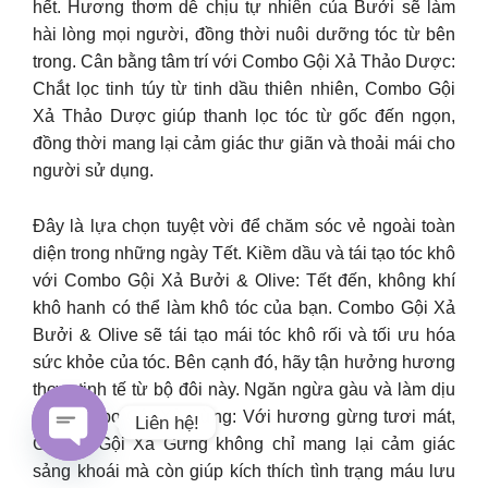
hết. Hương thơm dễ chịu tự nhiên của Bưởi sẽ làm
hài lòng mọi người, đồng thời nuôi dưỡng tóc từ bên
trong. Cân bằng tâm trí với Combo Gội Xả Thảo Dược:
Chắt lọc tinh túy từ tinh dầu thiên nhiên, Combo Gội
Xả Thảo Dược giúp thanh lọc tóc từ gốc đến ngọn,
đồng thời mang lại cảm giác thư giãn và thoải mái cho
người sử dụng.
Đây là lựa chọn tuyệt vời để chăm sóc vẻ ngoài toàn
diện trong những ngày Tết. Kiềm dầu và tái tạo tóc khô
với Combo Gội Xả Bưởi & Olive: Tết đến, không khí
khô hanh có thể làm khô tóc của bạn. Combo Gội Xả
Bưởi & Olive sẽ tái tạo mái tóc khô rối và tối ưu hóa
sức khỏe của tóc. Bên cạnh đó, hãy tận hưởng hương
thơm tinh tế từ bộ đôi này. Ngăn ngừa gàu và làm dịu
với Combo Gội Xả Gừng: Với hương gừng tươi mát,
Liên hệ!
Combo Gội Xả Gừng không chỉ mang lại cảm giác
sảng khoái mà còn giúp kích thích tình trạng máu lưu
Open