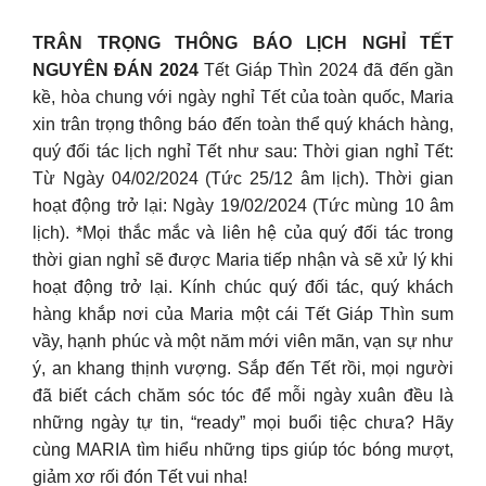
TRÂN TRỌNG THÔNG BÁO LỊCH NGHỈ TẾT
NGUYÊN ĐÁN 2024
Tết Giáp Thìn 2024 đã đến gần
kề, hòa chung với ngày nghỉ Tết của toàn quốc, Maria
xin trân trọng thông báo đến toàn thể quý khách hàng,
quý đối tác lịch nghỉ Tết như sau: Thời gian nghỉ Tết:
Từ Ngày 04/02/2024 (Tức 25/12 âm lịch). Thời gian
hoạt động trở lại: Ngày 19/02/2024 (Tức mùng 10 âm
lịch). *Mọi thắc mắc và liên hệ của quý đối tác trong
thời gian nghỉ sẽ được Maria tiếp nhận và sẽ xử lý khi
hoạt động trở lại. Kính chúc quý đối tác, quý khách
hàng khắp nơi của Maria một cái Tết Giáp Thìn sum
vầy, hạnh phúc và một năm mới viên mãn, vạn sự như
ý, an khang thịnh vượng. Sắp đến Tết rồi, mọi người
đã biết cách chăm sóc tóc để mỗi ngày xuân đều là
những ngày tự tin, “ready” mọi buổi tiệc chưa? Hãy
cùng MARIA tìm hiểu những tips giúp tóc bóng mượt,
giảm xơ rối đón Tết vui nha!