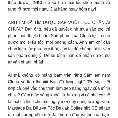
thảo dược HINICE để sở hữu mái tóc khỏe mạnh và
rạng rỡ hơn mỗi ngày. Đặt hàng ngay hôm nay!
ANH EM ĐÃ TÌM ĐƯỢC SÁP VUỐT TÓC CHÂN ÁI
CHƯA? Đàn ông, nếu đã quyết định mua sáp tóc, thì
phải chọn thiệt chuẩn. Sản phẩm của Cloria tự tin cân
được mọi kiểu tóc, mọi phong cách. Anh em chỉ cần
chọn kiểu tóc phù hợp thôi, còn lại để chúng tôi tư vấn
sản phẩm đúng ý. Để lại bình luận để nhận được sự
tư vấn nhanh nhất!
Ai mà không có mảng bám trên răng Sắm em nsm
Cloria về liền thoaiiii Bạn đã từng nghĩ đến việc kết
hợp cà phê vào chu trình làm đẹp hàng ngày của mình
chưa? Cảm giác sảng khoái từ hương vị cà phê có thể
là một cú hích cho một ngày mới đầy năng lượng! Kem
Massage Da Đầu và Tóc Daklak Coffee hiNICE sẽ tạo
ra một trải nghiệm mới lạ cho da đầu và tóc của bạn.