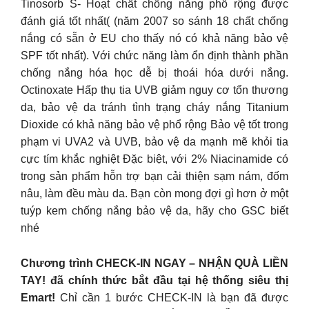
Tinosorb S- Hoạt chất chống nắng phổ rộng được
đánh giá tốt nhất( (năm 2007 so sánh 18 chất chống
nắng có sẵn ở EU cho thấy nó có khả năng bảo vệ
SPF tốt nhất). Với chức năng làm ổn định thành phần
chống nắng hóa học dễ bị thoái hóa dưới nắng.
Octinoxate Hấp thụ tia UVB giảm nguy cơ tổn thương
da, bảo vệ da tránh tình trạng cháy nắng Titanium
Dioxide có khả năng bảo vệ phổ rộng Bảo vệ tốt trong
phạm vi UVA2 và UVB, bảo vệ da mạnh mẽ khỏi tia
cực tím khắc nghiệt Đặc biệt, với 2% Niacinamide có
trong sản phẩm hỗn trợ bạn cải thiện sạm nám, đốm
nâu, làm đều màu da. Bạn còn mong đợi gì hơn ở một
tuýp kem chống nắng bảo vệ da, hãy cho GSC biết
nhé
Chương trình CHECK-IN NGAY – NHẬN QUÀ LIỀN
TAY! đã chính thức bắt đầu tại hệ thống siêu thị
Emart!
Chỉ cần 1 bước CHECK-IN là bạn đã được