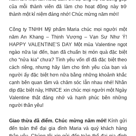
của mỗi thành viên đã làm cho hoạt động này trở
thành một kỉ niệm đáng nhớ! Chúc mừng năm mới!
Công ty TNHH Mỹ phẩm Maria chúc mọi người một
năm An Khang – Thịnh Vượng – Vạn Sự Như Ý!
HAPPY VALENTINE’S DAY Một mùa Valentine ngọt
ngào nữa lại đến, bạn đã chuẩn bị món quà đặc biệt
cho “nửa kia” chưa? Tình yêu vốn dĩ đã đặc biệt theo
cách riêng, nhưng hãy làm cho tình yêu của bạn và
người ấy đặc biệt hơn nữa bằng những khoảnh khắc
cạnh bên quan tâm và chăm sóc lẫn nhau nhé! Nhân
dịp đặc biệt này, HINICE xin chúc mọi người một Ngày
Valentine thật đáng nhớ và hạnh phúc bên những
người thân yêu!
Giao thừa đã điểm. Chúc mừng năm mới!
Kính gửi
đến toàn thể đại gia đình Maria và quý khách hàng
thân yêu, Chúng tôi xin gửi đến toàn thể đại gia đình