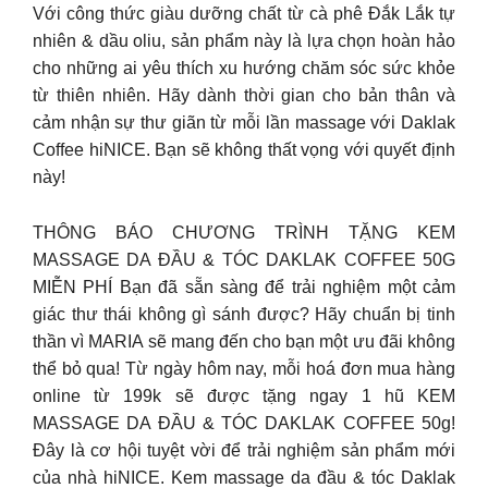
Với công thức giàu dưỡng chất từ cà phê Đắk Lắk tự
nhiên & dầu oliu, sản phẩm này là lựa chọn hoàn hảo
cho những ai yêu thích xu hướng chăm sóc sức khỏe
từ thiên nhiên. Hãy dành thời gian cho bản thân và
cảm nhận sự thư giãn từ mỗi lần massage với Daklak
Coffee hiNICE. Bạn sẽ không thất vọng với quyết định
này!
THÔNG BÁO CHƯƠNG TRÌNH TẶNG KEM
MASSAGE DA ĐẦU & TÓC DAKLAK COFFEE 50G
MIỄN PHÍ Bạn đã sẵn sàng để trải nghiệm một cảm
giác thư thái không gì sánh được? Hãy chuẩn bị tinh
thần vì MARIA sẽ mang đến cho bạn một ưu đãi không
thể bỏ qua! Từ ngày hôm nay, mỗi hoá đơn mua hàng
online từ 199k sẽ được tặng ngay 1 hũ KEM
MASSAGE DA ĐẦU & TÓC DAKLAK COFFEE 50g!
Đây là cơ hội tuyệt vời để trải nghiệm sản phẩm mới
của nhà hiNICE. Kem massage da đầu & tóc Daklak