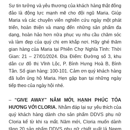
Sự tin tưởng và yêu thương của khách hàng thật đông
đảo là động lực mạnh mẽ cho đội ngũ Maria. Giúp
Maria và các chuyên viên nghiên cứu ngày một phát
triển, hoàn thiện và mang đến những sản phẩm đa
dạng, hoàn hảo hơn nữa phục vụ nhu cầu chăm sóc
và làm đẹp của quý chị em khắp nơi. Hãy ghé thăm
gian hàng của Maria tại Phiên Chợ Nghĩa Tình: Thời
Gian: 21 – 27/01/2024. Địa Điểm: Đường số 3, khu
dân cư đô thị Vĩnh Lộc, P. Bình Hưng Hoà B, Bình
Tân. Số gian hàng: 100-101. Cảm ơn quý khách hàng
đã luôn ủng hộ Maria. Hẹn gặp bạn tại những ngày
tiếp theo của ngày hội nhé.
–
“GIVE AWAY” NĂM MỚI, HẠNH PHÚC TỎA
HƯƠNG VỚI CLORIA.
Nhằm đáp lại sự yêu thích của
quý khách hàng dành cho sản phẩm DDVS phụ nữ
Cloria kể từ khi ra mắt. Năm mới, Cloria muốn dành
tặng 20 sản phẩm DDVS phụ nữ chiết xuất lá Neem