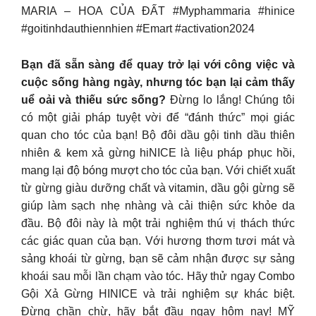
MARIA – HOA CỦA ĐẤT #Myphammaria #hinice
#goitinhdauthiennhien #Emart #activation2024
Bạn đã sẵn sàng để quay trở lại với công việc và
cuộc sống hàng ngày, nhưng tóc bạn lại cảm thấy
uể oải và thiếu sức sống?
Đừng lo lắng! Chúng tôi
có một giải pháp tuyệt vời để “đánh thức” mọi giác
quan cho tóc của bạn! Bộ đôi dầu gội tinh dầu thiên
nhiên & kem xả gừng hiNICE là liệu pháp phục hồi,
mang lại độ bóng mượt cho tóc của bạn. Với chiết xuất
từ gừng giàu dưỡng chất và vitamin, dầu gội gừng sẽ
giúp làm sạch nhẹ nhàng và cải thiện sức khỏe da
đầu. Bộ đôi này là một trải nghiệm thú vị thách thức
các giác quan của bạn. Với hương thơm tươi mát và
sảng khoái từ gừng, bạn sẽ cảm nhận được sự sảng
khoái sau mỗi lần chạm vào tóc. Hãy thử ngay Combo
Gội Xả Gừng HINICE và trải nghiệm sự khác biệt.
Đừng chần chừ, hãy bắt đầu ngay hôm nay! MỸ