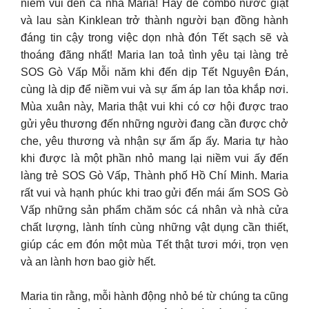
niềm vui đến cả nhà Maria! Hãy để combo nước giặt
và lau sàn Kinklean trở thành người bạn đồng hành
đáng tin cậy trong việc dọn nhà đón Tết sạch sẽ và
thoáng đãng nhất! Maria lan toả tình yêu tại làng trẻ
SOS Gò Vấp Mỗi năm khi đến dịp Tết Nguyên Đán,
cùng là dịp để niềm vui và sự ấm áp lan tỏa khắp nơi.
Mùa xuân này, Maria thật vui khi có cơ hội được trao
gửi yêu thương đến những người đang cần được chở
che, yêu thương và nhận sự ấm ấp ấy. Maria tự hào
khi được là một phần nhỏ mang lại niềm vui ấy đến
làng trẻ SOS Gò Vấp, Thành phố Hồ Chí Minh. Maria
rất vui và hạnh phúc khi trao gửi đến mái ấm SOS Gò
Vấp những sản phẩm chăm sóc cá nhân và nhà cửa
chất lượng, lành tính cùng những vật dụng cần thiết,
giúp các em đón một mùa Tết thật tươi mới, trọn vẹn
và an lành hơn bao giờ hết.
Maria tin rằng, mỗi hành động nhỏ bé từ chúng ta cũng