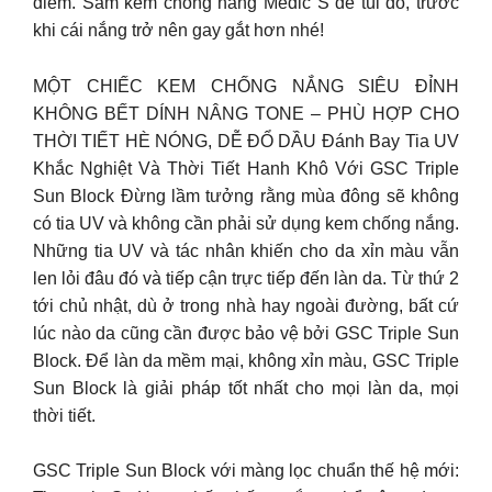
điểm. Sắm kem chống nắng Medic S để túi đồ, trước
khi cái nắng trở nên gay gắt hơn nhé!
MỘT CHIẾC KEM CHỐNG NẮNG SIÊU ĐỈNH
KHÔNG BẾT DÍNH NÂNG TONE – PHÙ HỢP CHO
THỜI TIẾT HÈ NÓNG, DỄ ĐỔ DẦU Đánh Bay Tia UV
Khắc Nghiệt Và Thời Tiết Hanh Khô Với GSC Triple
Sun Block Đừng lầm tưởng rằng mùa đông sẽ không
có tia UV và không cần phải sử dụng kem chống nắng.
Những tia UV và tác nhân khiến cho da xỉn màu vẫn
len lỏi đâu đó và tiếp cận trực tiếp đến làn da. Từ thứ 2
tới chủ nhật, dù ở trong nhà hay ngoài đường, bất cứ
lúc nào da cũng cần được bảo vệ bởi GSC Triple Sun
Block. Để làn da mềm mại, không xỉn màu, GSC Triple
Sun Block là giải pháp tốt nhất cho mọi làn da, mọi
thời tiết.
GSC Triple Sun Block với màng lọc chuẩn thế hệ mới: