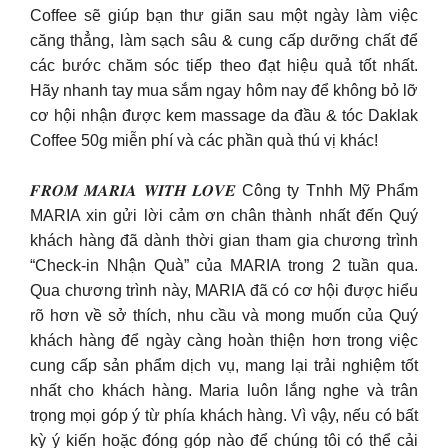
Coffee sẽ giúp bạn thư giãn sau một ngày làm việc
căng thẳng, làm sạch sâu & cung cấp dưỡng chất để
các bước chăm sóc tiếp theo đạt hiệu quả tốt nhất.
Hãy nhanh tay mua sắm ngay hôm nay để không bỏ lỡ
cơ hội nhận được kem massage da đầu & tóc Daklak
Coffee 50g miễn phí và các phần quà thú vị khác!
𝑭𝑹𝑶𝑴 𝑴𝑨𝑹𝑰𝑨 𝑾𝑰𝑻𝑯 𝑳𝑶𝑽𝑬 Công ty Tnhh Mỹ Phẩm
MARIA xin gửi lời cảm ơn chân thành nhất đến Quý
khách hàng đã dành thời gian tham gia chương trình
“Check-in Nhận Quà” của MARIA trong 2 tuần qua.
Qua chương trình này, MARIA đã có cơ hội được hiểu
rõ hơn về sở thích, nhu cầu và mong muốn của Quý
khách hàng để ngày càng hoàn thiện hơn trong việc
cung cấp sản phẩm dịch vụ, mang lại trải nghiệm tốt
nhất cho khách hàng. Maria luôn lắng nghe và trân
trọng mọi góp ý từ phía khách hàng. Vì vậy, nếu có bất
kỳ ý kiến hoặc đóng góp nào để chúng tôi có thể cải