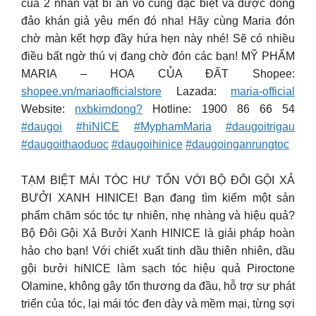
của 2 nhân vật bí ẩn vô cùng đặc biệt và được đông
đảo khán giả yêu mến đó nha! Hãy cùng Maria đón
chờ màn kết hợp đầy hứa hẹn này nhé! Sẽ có nhiều
điều bất ngờ thú vị đang chờ đón các bạn! MỸ PHẨM
MARIA – HOA CỦA ĐẤT Shopee:
shopee.vn/mariaofficialstore
Lazada:
maria-official
Website:
nxbkimdong?
Hotline: 1900 86 66 54
#daugoi
#hiNICE
#MyphamMaria
#daugoitrigau
#daugoithaoduoc
#daugoihinice
#daugoinganrungtoc
TẠM BIỆT MÁI TÓC HƯ TỔN VỚI BỘ ĐÔI GỘI XẢ
BƯỞI XANH HINICE! Bạn đang tìm kiếm một sản
phẩm chăm sóc tóc tự nhiên, nhẹ nhàng và hiệu quả?
Bộ Đôi Gội Xả Bưởi Xanh HINICE là giải pháp hoàn
hảo cho bạn! Với chiết xuất tinh dầu thiên nhiên, dầu
gội bưởi hiNICE làm sạch tóc hiệu quả Piroctone
Olamine, không gây tổn thương da đầu, hỗ trợ sự phát
triển của tóc, lại mái tóc đen dày và mềm mại, từng sợi