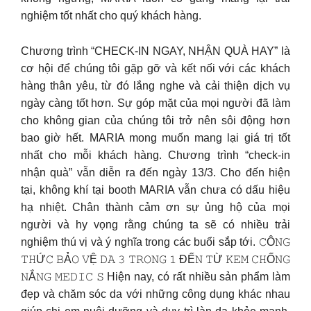
nghiệm tốt nhất cho quý khách hàng.
Chương trình “CHECK-IN NGAY, NHẬN QUÀ HAY” là
cơ hội để chúng tôi gặp gỡ và kết nối với các khách
hàng thân yêu, từ đó lắng nghe và cải thiện dịch vụ
ngày càng tốt hơn. Sự góp mặt của mọi người đã làm
cho không gian của chúng tôi trở nên sôi động hơn
bao giờ hết. MARIA mong muốn mang lại giá trị tốt
nhất cho mỗi khách hàng. Chương trình “check-in
nhận quà” vẫn diễn ra đến ngày 13/3. Cho đến hiện
tại, không khí tại booth MARIA vẫn chưa có dấu hiệu
hạ nhiệt. Chân thành cảm ơn sự ủng hộ của mọi
người và hy vọng rằng chúng ta sẽ có nhiều trải
nghiệm thú vị và ý nghĩa trong các buổi sắp tới. 𝙲Ô𝙽𝙶
𝚃𝙷Ứ𝙲 𝙱Ả𝙾 𝚅Ệ 𝙳𝙰 𝟹 𝚃𝚁𝙾𝙽𝙶 𝟷 ĐẾ𝙽 𝚃Ừ 𝙺𝙴𝙼 𝙲𝙷Ố𝙽𝙶
𝙽Ắ𝙽𝙶 𝙼𝙴𝙳𝙸𝙲 𝚂 Hiện nay, có rất nhiều sản phẩm làm
đẹp và chăm sóc da với những công dụng khác nhau