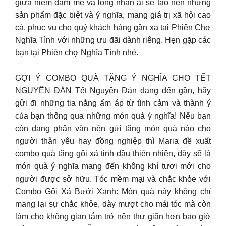
giữa niềm đam mê và lòng nhân ái sẽ tạo nên những
sản phẩm đặc biệt và ý nghĩa, mang giá trị xã hội cao
cả, phục vụ cho quý khách hàng gần xa tại Phiên Chợ
Nghĩa Tình với những ưu đãi dành riêng. Hẹn gặp các
bạn tại Phiên chợ Nghĩa Tình nhé.
GỢI Ý COMBO QUÀ TẶNG Ý NGHĨA CHO TẾT
NGUYÊN ĐÁN Tết Nguyên Đán đang đến gần, hãy
gửi đi những tia nắng ấm áp từ tình cảm và thành ý
của bạn thông qua những món quà ý nghĩa! Nếu bạn
còn đang phân vân nên gửi tặng món quà nào cho
người thân yêu hay đồng nghiệp thì Maria đề xuất
combo quà tặng gội xả tinh dầu thiên nhiên, đây sẽ là
món quà ý nghĩa mang đến không khí tươi mới cho
người được sở hữu. Tóc mềm mại và chắc khỏe với
Combo Gội Xả Bưởi Xanh: Món quà này không chỉ
mang lại sự chắc khỏe, dày mượt cho mái tóc mà còn
làm cho không gian tắm trở nên thư giãn hơn bao giờ