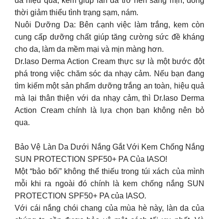
da hiệu quả, kem giúp làn da trở nên sáng mịn, đồng
thời giảm thiểu tình trạng sạm, nám.
Nuôi Dưỡng Da: Bên cạnh việc làm trắng, kem còn
cung cấp dưỡng chất giúp tăng cường sức đề kháng
cho da, làm da mềm mại và mịn màng hơn.
Dr.Iaso Derma Action Cream thực sự là một bước đột
phá trong việc chăm sóc da nhạy cảm. Nếu bạn đang
tìm kiếm một sản phẩm dưỡng trắng an toàn, hiệu quả
mà lại thân thiện với da nhạy cảm, thì Dr.Iaso Derma
Action Cream chính là lựa chọn bạn không nên bỏ
qua.
Bảo Vệ Làn Da Dưới Nắng Gắt Với Kem Chống Nắng
SUN PROTECTION SPF50+ PA Của IASO!
Một “bảo bối” không thể thiếu trong túi xách của mình
mỗi khi ra ngoài đó chính là kem chống nắng SUN
PROTECTION SPF50+ PA của IASO.
Với cái nắng chói chang của mùa hè này, làn da của