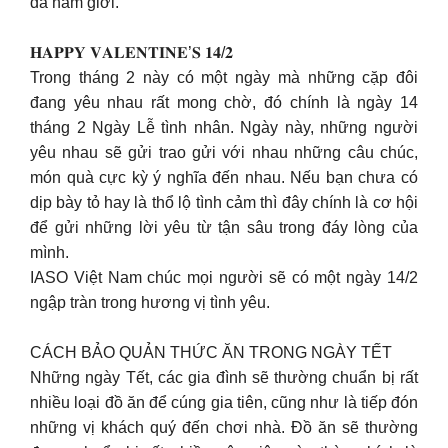
da nam giới.
𝐇𝐀𝐏𝐏𝐘 𝐕𝐀𝐋𝐄𝐍𝐓𝐈𝐍𝐄’𝐒 𝟏𝟒/𝟐
Trong tháng 2 này có một ngày mà những cặp đôi
đang yêu nhau rất mong chờ, đó chính là ngày 14
tháng 2 Ngày Lễ tình nhân. Ngày này, những người
yêu nhau sẽ gửi trao gửi với nhau những câu chúc,
món quà cực kỳ ý nghĩa đến nhau. Nếu bạn chưa có
dịp bày tỏ hay là thổ lộ tình cảm thì đây chính là cơ hội
để gửi những lời yêu từ tận sâu trong đáy lòng của
mình.
IASO Việt Nam chúc mọi người sẽ có một ngày 14/2
ngập tràn trong hương vị tình yêu.
CÁCH BẢO QUẢN THỨC ĂN TRONG NGÀY TẾT
Những ngày Tết, các gia đình sẽ thường chuẩn bị rất
nhiều loại đồ ăn để cúng gia tiên, cũng như là tiếp đón
những vị khách quý đến chơi nhà. Đồ ăn sẽ thường