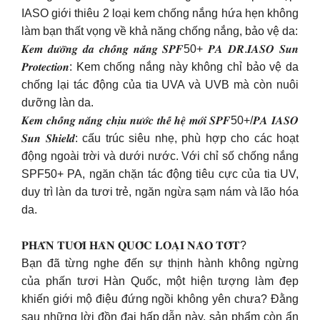
IASO giới thiêu 2 loại kem chống nắng hứa hẹn không
làm bạn thất vọng về khả năng chống nắng, bảo vệ da:
𝑲𝒆𝒎 𝒅𝒖̛𝒐̛̃𝒏𝒈 𝒅𝒂 𝒄𝒉𝒐̂́𝒏𝒈 𝒏𝒂̆́𝒏𝒈 𝑺𝑷𝑭50+ 𝑷𝑨 𝑫𝑹.𝑰𝑨𝑺𝑶 𝑺𝒖𝒏
𝑷𝒓𝒐𝒕𝒆𝒄𝒕𝒊𝒐𝒏: Kem chống nắng này không chỉ bảo vệ da
chống lại tác động của tia UVA và UVB mà còn nuôi
dưỡng làn da.
𝑲𝒆𝒎 𝒄𝒉𝒐̂́𝒏𝒈 𝒏𝒂̆́𝒏𝒈 𝒄𝒉𝒊̣𝒖 𝒏𝒖̛𝒐̛́𝒄 𝒕𝒉𝒆̂́ 𝒉𝒆̣̂ 𝒎𝒐̛́𝒊 𝑺𝑷𝑭50+/𝑷𝑨 𝑰𝑨𝑺𝑶
𝑺𝒖𝒏 𝑺𝒉𝒊𝒆𝒍𝒅: cấu trúc siêu nhẹ, phù hợp cho các hoạt
động ngoài trời và dưới nước. Với chỉ số chống nắng
SPF50+ PA, ngăn chặn tác động tiêu cực của tia UV,
duy trì làn da tươi trẻ, ngăn ngừa sạm nám và lão hóa
da.
𝐏𝐇𝐀̂́𝐍 𝐓𝐔̛𝐎̛𝐈 𝐇𝐀̀𝐍 𝐐𝐔𝐎̂́𝐂 𝐋𝐎𝐀̣𝐈 𝐍𝐀̀𝐎 𝐓𝐎̂́𝐓?
Bạn đã từng nghe đến sự thịnh hành không ngừng
của phấn tươi Hàn Quốc, một hiện tượng làm đẹp
khiến giới mộ điệu đứng ngồi không yên chưa? Đằng
sau những lời đồn đại hấp dẫn này, sản phẩm còn ẩn