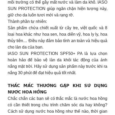
môi trường có thể gây mất nước và làm da khô. IASO
SUN PROTECTION giúp ngăn chặn hiện tượng này,
giữ cho da luôn tươi mới và rạng rỡ.
Thành phần tự nhiên:
Sản phẩm chứa chiết xuất từ cây tre, việt quốc và 8
loại hoa khác như hoa sen, hoa diên vỹ, hoa ly ly, hoa
thủy tiên… Điều này đảm bảo tính an toàn và hiệu quả
cho làn da của bạn.
IASO SUN PROTECTION SPF50+ PA là lựa chọn
hoàn hảo để bảo vệ làn da khỏi tác động của ánh
nắng mặt trời. Hãy sử dụng sản phẩm này trước khi ra
nắng 30 phút để đạt hiệu quả tốt nhất.
𝗧𝗛𝗔̆́𝗖 𝗠𝗔̆́𝗖 𝗧𝗛𝗨̛𝗢̛̉𝗡𝗚 𝗚𝗔̣̆𝗣 𝗞𝗛𝗜 𝗦𝗨̛̉ 𝗗𝗨̣𝗡𝗚
𝗡𝗨̛𝗢̛́𝗖 𝗛𝗢𝗔 𝗛𝗢̂̀𝗡𝗚
Chắc chắn các bạn sẽ có thắc mắc là nước hoa hồng
có cần thiết trong chu trình chăm sóc da hay không?
Cách sử dụng nước hoa hồng như thế nào, thời gian