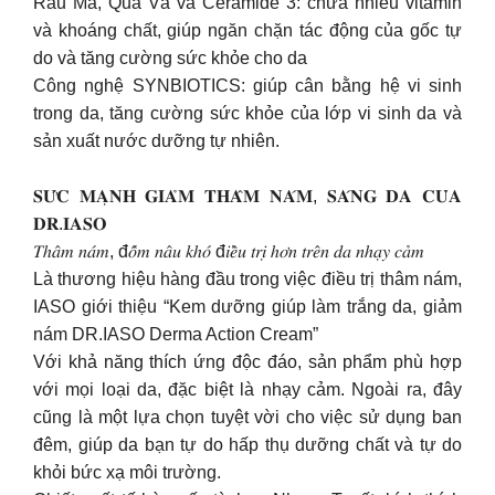
Rau Má, Quả Vả và Ceramide 3: chứa nhiều vitamin
và khoáng chất, giúp ngăn chặn tác động của gốc tự
do và tăng cường sức khỏe cho da
Công nghệ SYNBIOTICS: giúp cân bằng hệ vi sinh
trong da, tăng cường sức khỏe của lớp vi sinh da và
sản xuất nước dưỡng tự nhiên.
𝐒𝐔̛́𝐂 𝐌𝐀̣𝐍𝐇 𝐆𝐈𝐀̉𝐌 𝐓𝐇𝐀̂𝐌 𝐍𝐀́𝐌, 𝐒𝐀́𝐍𝐆 𝐃𝐀 𝐂𝐔̉𝐀
𝐃𝐑.𝐈𝐀𝐒𝐎
𝑇ℎ𝑎̂𝑚 𝑛𝑎́𝑚, đ𝑜̂́𝑚 𝑛𝑎̂𝑢 𝑘ℎ𝑜́ đ𝑖𝑒̂̀𝑢 𝑡𝑟𝑖̣ ℎ𝑜̛𝑛 𝑡𝑟𝑒̂𝑛 𝑑𝑎 𝑛ℎ𝑎̣𝑦 𝑐𝑎̉𝑚
Là thương hiệu hàng đầu trong việc điều trị thâm nám,
IASO giới thiệu “Kem dưỡng giúp làm trắng da, giảm
nám DR.IASO Derma Action Cream”
Với khả năng thích ứng độc đáo, sản phẩm phù hợp
với mọi loại da, đặc biệt là nhạy cảm. Ngoài ra, đây
cũng là một lựa chọn tuyệt vời cho việc sử dụng ban
đêm, giúp da bạn tự do hấp thụ dưỡng chất và tự do
khỏi bức xạ môi trường.