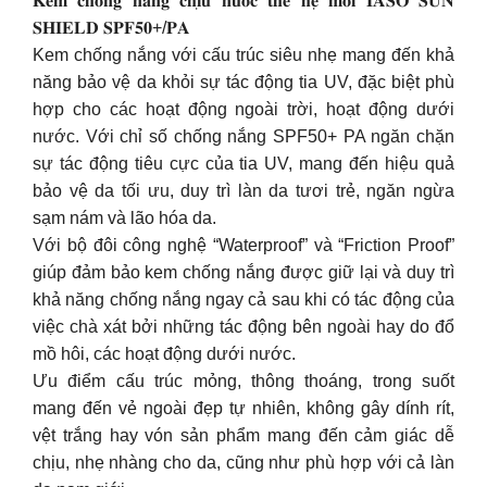
𝐊𝐞𝐦 𝐜𝐡𝐨̂́𝐧𝐠 𝐧𝐚̆́𝐧𝐠 𝐜𝐡𝐢̣𝐮 𝐧𝐮̛𝐨̛́𝐜 𝐭𝐡𝐞̂́ 𝐡𝐞̣̂ 𝐦𝐨̛́𝐢 𝐈𝐀𝐒𝐎 𝐒𝐔𝐍
𝐒𝐇𝐈𝐄𝐋𝐃 𝐒𝐏𝐅𝟓𝟎+/𝐏𝐀
Kem chống nắng với cấu trúc siêu nhẹ mang đến khả
năng bảo vệ da khỏi sự tác động tia UV, đặc biệt phù
hợp cho các hoạt động ngoài trời, hoạt động dưới
nước. Với chỉ số chống nắng SPF50+ PA ngăn chặn
sự tác động tiêu cực của tia UV, mang đến hiệu quả
bảo vệ da tối ưu, duy trì làn da tươi trẻ, ngăn ngừa
sạm nám và lão hóa da.
Với bộ đôi công nghệ “Waterproof” và “Friction Proof”
giúp đảm bảo kem chống nắng được giữ lại và duy trì
khả năng chống nắng ngay cả sau khi có tác động của
việc chà xát bởi những tác động bên ngoài hay do đổ
mồ hôi, các hoạt động dưới nước.
Ưu điểm cấu trúc mỏng, thông thoáng, trong suốt
mang đến vẻ ngoài đẹp tự nhiên, không gây dính rít,
vệt trắng hay vón sản phẩm mang đến cảm giác dễ
chịu, nhẹ nhàng cho da, cũng như phù hợp với cả làn