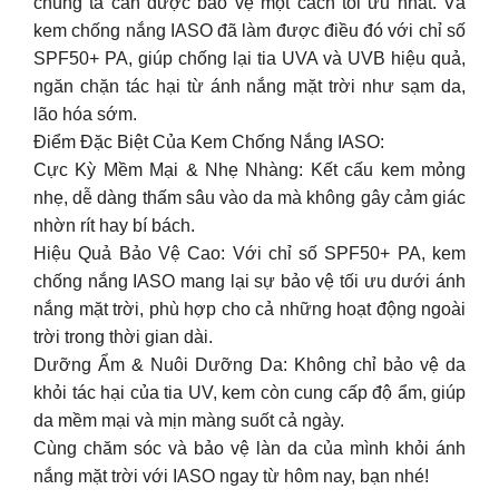
chúng ta cần được bảo vệ một cách tối ưu nhất. Và
kem chống nắng IASO đã làm được điều đó với chỉ số
SPF50+ PA, giúp chống lại tia UVA và UVB hiệu quả,
ngăn chặn tác hại từ ánh nắng mặt trời như sạm da,
lão hóa sớm.
Điểm Đặc Biệt Của Kem Chống Nắng IASO:
Cực Kỳ Mềm Mại & Nhẹ Nhàng: Kết cấu kem mỏng
nhẹ, dễ dàng thấm sâu vào da mà không gây cảm giác
nhờn rít hay bí bách.
Hiệu Quả Bảo Vệ Cao: Với chỉ số SPF50+ PA, kem
chống nắng IASO mang lại sự bảo vệ tối ưu dưới ánh
nắng mặt trời, phù hợp cho cả những hoạt động ngoài
trời trong thời gian dài.
Dưỡng Ẩm & Nuôi Dưỡng Da: Không chỉ bảo vệ da
khỏi tác hại của tia UV, kem còn cung cấp độ ẩm, giúp
da mềm mại và mịn màng suốt cả ngày.
Cùng chăm sóc và bảo vệ làn da của mình khỏi ánh
nắng mặt trời với IASO ngay từ hôm nay, bạn nhé!