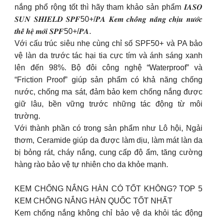
nắng phổ rộng tốt thì hãy tham khảo sản phẩm 𝑰𝑨𝑺𝑶
𝑺𝑼𝑵 𝑺𝑯𝑰𝑬𝑳𝑫 𝑺𝑷𝑭50+/𝑷𝑨 𝑲𝒆𝒎 𝒄𝒉𝒐̂́𝒏𝒈 𝒏𝒂̆́𝒏𝒈 𝒄𝒉𝒊̣𝒖 𝒏𝒖̛𝒐̛́𝒄
𝒕𝒉𝒆̂́ 𝒉𝒆̣̂ 𝒎𝒐̛́𝒊 𝑺𝑷𝑭50+/𝑷𝑨.
Với cấu trúc siêu nhẹ cùng chỉ số SPF50+ và PA bảo
vệ làn da trước tác hại tia cực tím và ánh sáng xanh
lên đến 98%. Bộ đôi công nghệ “Waterproof” và
“Friction Proof” giúp sản phẩm có khả năng chống
nước, chống ma sát, đảm bảo kem chống nắng được
giữ lâu, bền vững trước những tác động từ môi
trường.
Với thành phần có trong sản phẩm như Lô hội, Ngải
thơm, Ceramide giúp da được làm dịu, làm mát làn da
bị bỏng rát, cháy nắng, cung cấp độ ẩm, tăng cường
hàng rào bảo vệ tự nhiên cho da khỏe mạnh.
KEM CHỐNG NẮNG HÀN CÓ TỐT KHÔNG? TOP 5
KEM CHỐNG NẮNG HÀN QUỐC TỐT NHẤT
Kem chống nắng không chỉ bảo vệ da khỏi tác động