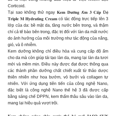
Corticoid.
Tại sao không thử ngay 𝐊𝐞𝐦 𝐃𝐮̛𝐨̛̃𝐧𝐠 𝐀̂̉𝐦 𝟑 𝐂𝐚̂́𝐩 Đ𝐨̣̂
𝐓𝐫𝐢𝐩𝐥𝐞 𝐌 𝐇𝐲𝐝𝐫𝐚𝐭𝐢𝐧𝐠 𝐂𝐫𝐞𝐚𝐦 có tác động trực tiếp lên 3
lớp của da: bề mặt da, tầng nước bên trong, và thậm
chí cả tế bào bên trong, đặc trị đối với làn da mất nước
do ảnh hưởng của môi trường như tác động của nắng,
gió, và ô nhiễm.
Kem dưỡng không chỉ điều hòa và cung cấp độ ẩm
cho da mà còn giúp tái tạo làn da, mang lại làn da tươi
mới và mềm mịn. Điều này được đạt được thông qua
các thành phần dưỡng chất chiết xuất từ thảo dược
thiên nhiên như hoa bướm, vỏ bưởi và collagen tự
nhiên. Với ứng dụng tiên tiến của công nghệ Nano,
đặc biệt là công nghệ Nano thế hệ 3 đã được cấp
bằng sáng chế DPPN, kem thẩm thâu sâu vào làn da,
mang lại hiệu quả vượt trội.