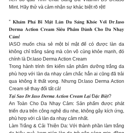
Mint. Hãy thử và cảm nhận sự khác biệt rõ rệt!
” 𝐊𝐡𝐚́𝐦 𝐏𝐡𝐚́ 𝐁𝐢́ 𝐌𝐚̣̂𝐭 𝐋𝐚̀𝐧 𝐃𝐚 𝐒𝐚́𝐧𝐠 𝐊𝐡𝐨̉𝐞 𝐕𝐨̛́𝐢 𝐃𝐫.𝐈𝐚𝐬𝐨
𝐃𝐞𝐫𝐦𝐚 𝐀𝐜𝐭𝐢𝐨𝐧 𝐂𝐫𝐞𝐚𝐦 𝐒𝐢𝐞̂𝐮 𝐏𝐡𝐚̂̉𝐦 𝐃𝐚̀𝐧𝐡 𝐂𝐡𝐨 𝐃𝐚 𝐍𝐡𝐚̣𝐲
𝐂𝐚̉𝐦!
IASO muốn chia sẻ một bí mật để có được làn da
không chỉ trắng sáng mà còn vô cùng khỏe mạnh, đó
chính là Dr.Iaso Derma Action Cream
Trong hành trình tìm kiếm sản phẩm dưỡng trắng da
phù hợp với làn da nhạy cảm chắc hẳn ai cũng đã trải
qua không ít thất vọng. Nhưng Dr.Iaso Derma Action
Cream sẽ thay đổi tất cả!
𝑻𝒂̣𝒊 𝑺𝒂𝒐 𝑫𝒓.𝑰𝒂𝒔𝒐 𝑫𝒆𝒓𝒎𝒂 𝑨𝒄𝒕𝒊𝒐𝒏 𝑪𝒓𝒆𝒂𝒎 𝑳𝒂̣𝒊 Đ𝒂̣̆𝒄 𝑩𝒊𝒆̣̂𝒕?
An Toàn Cho Da Nhạy Cảm: Sản phẩm được phát
triển dựa trên công nghệ dịu nhẹ, không gây kích ứng,
phù hợp với cả làn da nhạy cảm nhất.
Làm Trắng & Cải Thiện Da: Với thành phần làm trắng