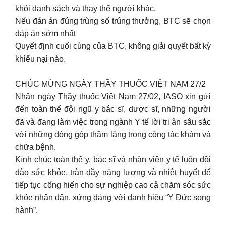
khỏi danh sách và thay thế người khác.
Nếu đán án đúng trùng số trúng thưởng, BTC sẽ chọn
đáp án sớm nhất
Quyết định cuối cùng của BTC, không giải quyết bất kỳ
khiếu nại nào.
CHÚC MỪNG NGÀY THẦY THUỐC VIỆT NAM 27/2
Nhân ngày Thầy thuốc Việt Nam 27/02, IASO xin gửi
đến toàn thể đội ngũ y bác sĩ, dược sĩ, những người
đã và đang làm việc trong ngành Y tế lời tri ân sâu sắc
với những đóng góp thầm lặng trong công tác khám và
chữa bệnh.
Kính chúc toàn thể y, bác sĩ và nhân viên y tế luôn dồi
dào sức khỏe, tràn đầy năng lượng và nhiệt huyết để
tiếp tục cống hiến cho sự nghiệp cao cả chăm sóc sức
khỏe nhân dân, xứng đáng với danh hiệu “Y Đức song
hành”.