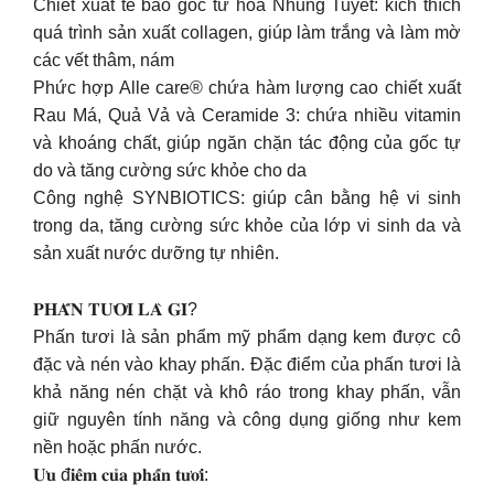
Chiết xuất tế bào gốc từ hoa Nhung Tuyết: kích thích
quá trình sản xuất collagen, giúp làm trắng và làm mờ
các vết thâm, nám
Phức hợp Alle care® chứa hàm lượng cao chiết xuất
Rau Má, Quả Vả và Ceramide 3: chứa nhiều vitamin
và khoáng chất, giúp ngăn chặn tác động của gốc tự
do và tăng cường sức khỏe cho da
Công nghệ SYNBIOTICS: giúp cân bằng hệ vi sinh
trong da, tăng cường sức khỏe của lớp vi sinh da và
sản xuất nước dưỡng tự nhiên.
𝐏𝐇𝐀̂́𝐍 𝐓𝐔̛𝐎̛𝐈 𝐋𝐀̀ 𝐆𝐈̀?
Phấn tươi là sản phẩm mỹ phẩm dạng kem được cô
đặc và nén vào khay phấn. Đặc điểm của phấn tươi là
khả năng nén chặt và khô ráo trong khay phấn, vẫn
giữ nguyên tính năng và công dụng giống như kem
nền hoặc phấn nước.
𝐔̛𝐮 đ𝐢𝐞̂̉𝐦 𝐜𝐮̉𝐚 𝐩𝐡𝐚̂́𝐧 𝐭𝐮̛𝐨̛𝐢: