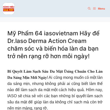
Skip
to
Menu
content
Mỹ Phẩm 64 iasovietnam Hãy để
Dr.Iaso Derma Action Cream
chăm sóc và biến hóa làn da bạn
trở nên rạng rỡ hơn mỗi ngày!
𝐁𝐢́ 𝐐𝐮𝐲𝐞̂́𝐭 𝐋𝐚̀𝐦 𝐒𝐚̣𝐜𝐡 𝐒𝐚̂𝐮 𝐃𝐚 𝐌𝐚̣̆𝐭 Đ𝐮́𝐧𝐠 𝐂𝐡𝐮𝐚̂̉𝐧 𝐂𝐡𝐨 𝐋𝐚̀𝐧
𝐃𝐚 𝐒𝐚́𝐧𝐠 𝐌𝐢̣𝐧 𝐌𝐨̂̃𝐢 𝐍𝐠𝐚̀𝐲! Ai cũng mong muốn có một làn
da sáng mịn, nhưng không phải ai cũng biết làm thế
nào để làm sạch da mặt một cách hiệu quả. Hôm nay,
IASO sẽ chia sẻ với các bạn những bí quyết làm sạch
sâu da mặt để giúp làn da không chỉ sạch mà còn trở
nên mịn màng, rạng rỡ.