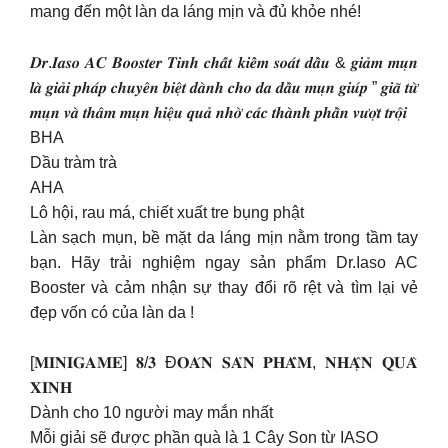
mang đến một làn da láng mịn và đủ khỏe nhé!
𝑫𝒓.𝑰𝒂𝒔𝒐 𝑨𝑪 𝑩𝒐𝒐𝒔𝒕𝒆𝒓 𝑻𝒊𝒏𝒉 𝒄𝒉𝒂̂́𝒕 𝒌𝒊𝒆̂̉𝒎 𝒔𝒐𝒂́𝒕 𝒅𝒂̂̀𝒖 & 𝒈𝒊𝒂̉𝒎 𝒎𝒖̣𝒏
𝒍𝒂̀ 𝒈𝒊𝒂̉𝒊 𝒑𝒉𝒂́𝒑 𝒄𝒉𝒖𝒚𝒆̂𝒏 𝒃𝒊𝒆̣̂𝒕 𝒅𝒂̀𝒏𝒉 𝒄𝒉𝒐 𝒅𝒂 𝒅𝒂̂̀𝒖 𝒎𝒖̣𝒏 𝒈𝒊𝒖́𝒑 ” 𝒈𝒊𝒂̃ 𝒕𝒖̛̀
𝒎𝒖̣𝒏 𝒗𝒂̀ 𝒕𝒉𝒂̂𝒎 𝒎𝒖̣𝒏 𝒉𝒊𝒆̣̂𝒖 𝒒𝒖𝒂̉ 𝒏𝒉𝒐̛̀ 𝒄𝒂́𝒄 𝒕𝒉𝒂̀𝒏𝒉 𝒑𝒉𝒂̂̀𝒏 𝒗𝒖̛𝒐̛̣𝒕 𝒕𝒓𝒐̣̂𝒊
BHA
Dầu tràm trà
AHA
Lô hội, rau má, chiết xuất tre bụng phật
Làn sạch mụn, bề mặt da láng mịn nằm trong tầm tay
bạn. Hãy trải nghiệm ngay sản phẩm Dr.Iaso AC
Booster và cảm nhận sự thay đổi rõ rệt và tìm lại vẻ
đẹp vốn có của làn da !
[𝐌𝐈𝐍𝐈𝐆𝐀𝐌𝐄] 𝟖/𝟑 Đ𝐎𝐀́𝐍 𝐒𝐀̉𝐍 𝐏𝐇𝐀̂̉𝐌, 𝐍𝐇𝐀̣̂𝐍 𝐐𝐔𝐀̀
𝐗𝐈𝐍𝐇
Dành cho 10 người may mắn nhất
Mỗi giải sẽ được phần quà là 1 Cây Son từ IASO