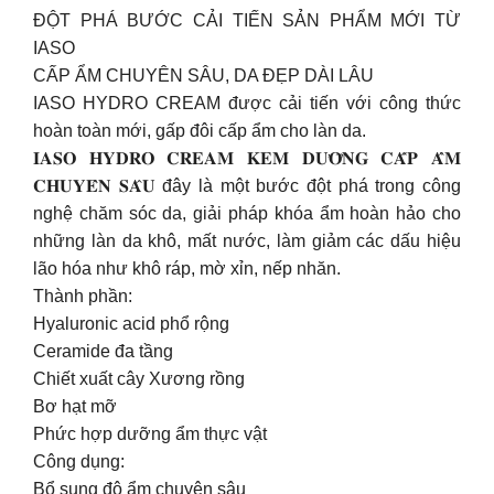
ĐỘT PHÁ BƯỚC CẢI TIẾN SẢN PHẨM MỚI TỪ
IASO ️
CẤP ẨM CHUYÊN SÂU, DA ĐẸP DÀI LÂU
IASO HYDRO CREAM được cải tiến với công thức
hoàn toàn mới, gấp đôi cấp ẩm cho làn da.
𝐈𝐀𝐒𝐎 𝐇𝐘𝐃𝐑𝐎 𝐂𝐑𝐄𝐀𝐌 𝐊𝐄𝐌 𝐃𝐔̛𝐎̛̃𝐍𝐆 𝐂𝐀̂́𝐏 𝐀̂̉𝐌
𝐂𝐇𝐔𝐘𝐄̂𝐍 𝐒𝐀̂𝐔 đây là một bước đột phá trong công
nghệ chăm sóc da, giải pháp khóa ẩm hoàn hảo cho
những làn da khô, mất nước, làm giảm các dấu hiệu
lão hóa như khô ráp, mờ xỉn, nếp nhăn.
Thành phần:
Hyaluronic acid phổ rộng
Ceramide đa tầng
Chiết xuất cây Xương rồng
Bơ hạt mỡ
Phức hợp dưỡng ẩm thực vật
Công dụng:
Bổ sung độ ẩm chuyên sâu