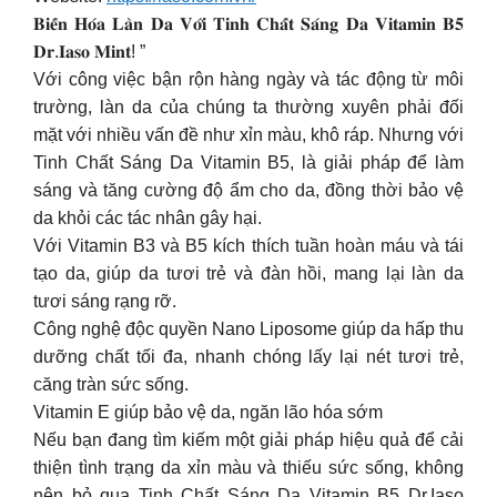
𝐁𝐢𝐞̂́𝐧 𝐇𝐨́𝐚 𝐋𝐚̀𝐧 𝐃𝐚 𝐕𝐨̛́𝐢 𝐓𝐢𝐧𝐡 𝐂𝐡𝐚̂́𝐭 𝐒𝐚́𝐧𝐠 𝐃𝐚 𝐕𝐢𝐭𝐚𝐦𝐢𝐧 𝐁𝟓
𝐃𝐫.𝐈𝐚𝐬𝐨 𝐌𝐢𝐧𝐭! ”
Với công việc bận rộn hàng ngày và tác động từ môi
trường, làn da của chúng ta thường xuyên phải đối
mặt với nhiều vấn đề như xỉn màu, khô ráp. Nhưng với
Tinh Chất Sáng Da Vitamin B5, là giải pháp để làm
sáng và tăng cường độ ẩm cho da, đồng thời bảo vệ
da khỏi các tác nhân gây hại.
Với Vitamin B3 và B5 kích thích tuần hoàn máu và tái
tạo da, giúp da tươi trẻ và đàn hồi, mang lại làn da
tươi sáng rạng rỡ.
Công nghệ độc quyền Nano Liposome giúp da hấp thu
dưỡng chất tối đa, nhanh chóng lấy lại nét tươi trẻ,
căng tràn sức sống.
Vitamin E giúp bảo vệ da, ngăn lão hóa sớm
Nếu bạn đang tìm kiếm một giải pháp hiệu quả để cải
thiện tình trạng da xỉn màu và thiếu sức sống, không
nên bỏ qua Tinh Chất Sáng Da Vitamin B5 Dr.Iaso