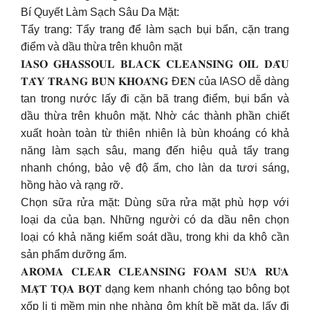
Bí Quyết Làm Sạch Sâu Da Mặt:
Tẩy trang: Tẩy trang để làm sạch bụi bẩn, cặn trang
điểm và dầu thừa trên khuôn mặt
𝐈𝐀𝐒𝐎 𝐆𝐇𝐀𝐒𝐒𝐎𝐔𝐋 𝐁𝐋𝐀𝐂𝐊 𝐂𝐋𝐄𝐀𝐍𝐒𝐈𝐍𝐆 𝐎𝐈𝐋 𝐃𝐀̂̀𝐔
𝐓𝐀̂̉𝐘 𝐓𝐑𝐀𝐍𝐆 𝐁𝐔̀𝐍 𝐊𝐇𝐎𝐀́𝐍𝐆 Đ𝐄𝐍 của IASO dễ dàng
tan trong nước lấy đi cặn bã trang điểm, bụi bẩn và
dầu thừa trên khuôn mặt. Nhờ các thành phần chiết
xuất hoàn toàn từ thiên nhiên là bùn khoáng có khả
năng làm sạch sâu, mang đến hiệu quả tẩy trang
nhanh chóng, bảo vệ độ ẩm, cho làn da tươi sáng,
hồng hào và rạng rỡ.
Chọn sữa rửa mặt: Dùng sữa rửa mặt phù hợp với
loại da của bạn. Những người có da dầu nên chọn
loại có khả năng kiểm soát dầu, trong khi da khô cần
sản phẩm dưỡng ẩm.
𝐀𝐑𝐎𝐌𝐀 𝐂𝐋𝐄𝐀𝐑 𝐂𝐋𝐄𝐀𝐍𝐒𝐈𝐍𝐆 𝐅𝐎𝐀𝐌 𝐒𝐔̛̉𝐀 𝐑𝐔̛̉𝐀
𝐌𝐀̣̆𝐓 𝐓𝐎̣𝐀 𝐁𝐎̣𝐓 dạng kem nhanh chóng tạo bông bọt
xốp li ti mềm mịn nhẹ nhàng ôm khít bề mặt da, lấy đi