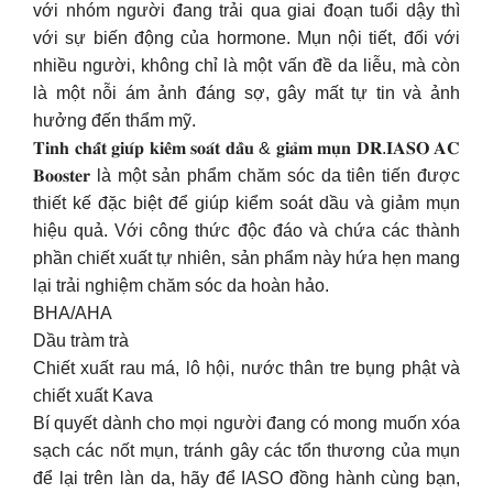
với nhóm người đang trải qua giai đoạn tuổi dậy thì
với sự biến động của hormone. Mụn nội tiết, đối với
nhiều người, không chỉ là một vấn đề da liễu, mà còn
là một nỗi ám ảnh đáng sợ, gây mất tự tin và ảnh
hưởng đến thẩm mỹ.
𝐓𝐢𝐧𝐡 𝐜𝐡𝐚̂́𝐭 𝐠𝐢𝐮́𝐩 𝐤𝐢𝐞̂̉𝐦 𝐬𝐨𝐚́𝐭 𝐝𝐚̂̀𝐮 & 𝐠𝐢𝐚̉𝐦 𝐦𝐮̣𝐧 𝐃𝐑.𝐈𝐀𝐒𝐎 𝐀𝐂
𝐁𝐨𝐨𝐬𝐭𝐞𝐫 là một sản phẩm chăm sóc da tiên tiến được
thiết kế đặc biệt để giúp kiểm soát dầu và giảm mụn
hiệu quả. Với công thức độc đáo và chứa các thành
phần chiết xuất tự nhiên, sản phẩm này hứa hẹn mang
lại trải nghiệm chăm sóc da hoàn hảo.
BHA/AHA
Dầu tràm trà
Chiết xuất rau má, lô hội, nước thân tre bụng phật và
chiết xuất Kava
Bí quyết dành cho mọi người đang có mong muốn xóa
sạch các nốt mụn, tránh gây các tổn thương của mụn
để lại trên làn da, hãy để IASO đồng hành cùng bạn,