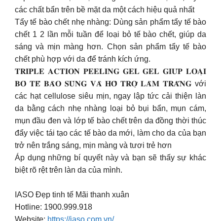
các chất bẩn trên bề mặt da một cách hiệu quả nhất
Tẩy tế bào chết nhẹ nhàng: Dùng sản phẩm tẩy tế bào
chết 1 2 lần mỗi tuần để loại bỏ tế bào chết, giúp da
sáng và mịn màng hơn. Chọn sản phẩm tẩy tế bào
chết phù hợp với da để tránh kích ứng.
𝐓𝐑𝐈𝐏𝐋𝐄 𝐀𝐂𝐓𝐈𝐎𝐍 𝐏𝐄𝐄𝐋𝐈𝐍𝐆 𝐆𝐄𝐋 𝐆𝐄𝐋 𝐆𝐈𝐔́𝐏 𝐋𝐎𝐀̣𝐈
𝐁𝐎̉ 𝐓𝐄̂́ 𝐁𝐀̀𝐎 𝐒𝐔̀𝐍𝐆 𝐕𝐀̀ 𝐇𝐎̂̃ 𝐓𝐑𝐎̛̣ 𝐋𝐀̀𝐌 𝐓𝐑𝐀̆́𝐍𝐆 với
các hạt cellulose siêu mịn, ngay lập tức cải thiện làn
da bằng cách nhẹ nhàng loại bỏ bụi bẩn, mụn cám,
mụn đầu đen và lớp tế bào chết trên da đồng thời thúc
đẩy việc tái tạo các tế bào da mới, làm cho da của bạn
trở nên trắng sáng, mịn màng và tươi trẻ hơn
Áp dụng những bí quyết này và bạn sẽ thấy sự khác
biệt rõ rệt trên làn da của mình.
IASO Đẹp tinh tế Mãi thanh xuân
Hotline: 1900.999.918
Website:
https://iaso.com.vn/