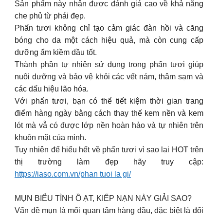
Sản phẩm này nhận được đánh giá cao về khả năng
che phủ từ phái đẹp.
Phấn tươi không chỉ tạo cảm giác đàn hồi và căng
bóng cho da một cách hiệu quả, mà còn cung cấp
dưỡng ẩm kiềm dầu tốt.
Thành phần tự nhiên sử dụng trong phấn tươi giúp
nuôi dưỡng và bảo vệ khỏi các vết nám, thâm sạm và
các dấu hiệu lão hóa.
Với phấn tươi, bạn có thể tiết kiệm thời gian trang
điểm hàng ngày bằng cách thay thế kem nền và kem
lót mà vẫ có được lớp nền hoàn hảo và tự nhiên trên
khuôn mặt của mình.
Tuy nhiên để hiểu hết về phấn tươi vì sao lại HOT trên
thị trường làm đẹp hãy truy cập:
https://iaso.com.vn/phan tuoi la gi/
MỤN BIỂU TÌNH Ồ ẠT, KIẾP NẠN NÀY GIẢI SAO?
Vấn đề mụn là mối quan tâm hàng đầu, đặc biệt là đối