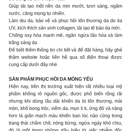
Giúp tái tạo một nền da mịn mướt, tươi sáng, ngậm
nước, căng mọng tự nhiên.
Làm dịu da, bảo vệ và phục hồi tổn thương da do tia
UV, kích thích sản sinh collagen, tái tạo tế bào da mới.
Chống oxy hóa mạnh mẽ, ngăn ngừa lão hóa và làm
trắng sáng da
Để biết thêm thông tin chi tiết và để đặt hàng, hãy ghé
thăm website hoặc liên hệ qua số điện thoại được
cung cấp dưới đây nhé
SẢN PHẨM PHỤC HỒI DA MỎNG YẾU
Hiện nay, trên thị trường xuất hiện rất nhiều loại mỹ
phẩm không rõ nguồn gốc, được phổ biến rộng rãi
nhưng khi dùng lâu dài khiến da bị tổn thương, mài
mòn, khô bong tróc, viêm da, mụn li ti, ửng đỏ và nặng
hơn là giãn mạch máu khiến bạn lúc nào cũng trong
trạng thái châm chít, nóng bừng, ngứa ngáy khó chịu,
đó là một trong những dấu hiệu từ việc nhiễm độc