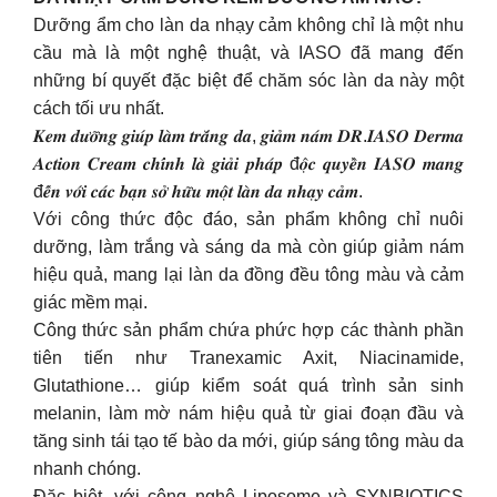
Dưỡng ẩm cho làn da nhạy cảm không chỉ là một nhu
cầu mà là một nghệ thuật, và IASO đã mang đến
những bí quyết đặc biệt để chăm sóc làn da này một
cách tối ưu nhất.
𝑲𝒆𝒎 𝒅𝒖̛𝒐̛̃𝒏𝒈 𝒈𝒊𝒖́𝒑 𝒍𝒂̀𝒎 𝒕𝒓𝒂̆́𝒏𝒈 𝒅𝒂, 𝒈𝒊𝒂̉𝒎 𝒏𝒂́𝒎 𝑫𝑹.𝑰𝑨𝑺𝑶 𝑫𝒆𝒓𝒎𝒂
𝑨𝒄𝒕𝒊𝒐𝒏 𝑪𝒓𝒆𝒂𝒎 𝒄𝒉𝒊́𝒏𝒉 𝒍𝒂̀ 𝒈𝒊𝒂̉𝒊 𝒑𝒉𝒂́𝒑 đ𝒐̣̂𝒄 𝒒𝒖𝒚𝒆̂̀𝒏 𝑰𝑨𝑺𝑶 𝒎𝒂𝒏𝒈
đ𝒆̂́𝒏 𝒗𝒐̛́𝒊 𝒄𝒂́𝒄 𝒃𝒂̣𝒏 𝒔𝒐̛̉ 𝒉𝒖̛̃𝒖 𝒎𝒐̣̂𝒕 𝒍𝒂̀𝒏 𝒅𝒂 𝒏𝒉𝒂̣𝒚 𝒄𝒂̉𝒎.
Với công thức độc đáo, sản phẩm không chỉ nuôi
dưỡng, làm trắng và sáng da mà còn giúp giảm nám
hiệu quả, mang lại làn da đồng đều tông màu và cảm
giác mềm mại.
Công thức sản phẩm chứa phức hợp các thành phần
tiên tiến như Tranexamic Axit, Niacinamide,
Glutathione… giúp kiểm soát quá trình sản sinh
melanin, làm mờ nám hiệu quả từ giai đoạn đầu và
tăng sinh tái tạo tế bào da mới, giúp sáng tông màu da
nhanh chóng.
Đặc biệt, với công nghệ Liposome và SYNBIOTICS