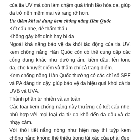
của tia UV mà còn làm chậm quá trình lão hóa da, giúp
da trở nên mềm mại và rạng rỡ hơn.
𝑼̛𝒖 đ𝒊𝒆̂̉𝒎 𝒌𝒉𝒊 𝒔𝒖̛̉ 𝒅𝒖̣𝒏𝒈 𝒌𝒆𝒎 𝒄𝒉𝒐̂́𝒏𝒈 𝒏𝒂̆́𝒏𝒈 𝑯𝒂̀𝒏 𝑸𝒖𝒐̂́𝒄
Kết cấu nhẹ, dễ thẩm thấu
Không gây bết dính hay bí da
Ngoài khả năng bảo vệ da khỏi tác động của tia UV,
kem chống nắng Hàn Quốc còn có thể cung cấp các
công dụng khác như dưỡng ẩm, kiềm dầu, lên tone
da, che khuyết điểm và thậm chí cả trang điểm.
Kem chống nắng Hàn Quốc thường có các chỉ số SPF
và PA đáng tin cậy, giúp bảo vệ da hiệu quả khỏi cả tia
UVB và UVA.
Thành phần tự nhiên và an toàn
Các loại kem chống nắng này thường có kết cấu nhẹ,
phù hợp với mọi loại da từ da khô đến da dầu và da
nhạy cảm.
Với thời tiết nắng nóng như hiện nay thì tuýp kem
chống nắng không thể thiếu trong túi xác của phái đẹp.