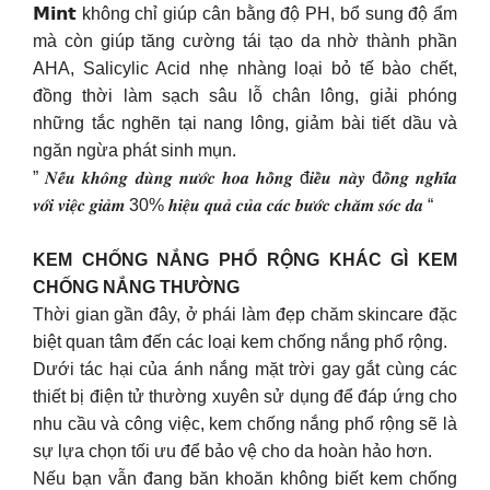
𝗠𝗶𝗻𝘁 không chỉ giúp cân bằng độ PH, bổ sung độ ẩm
mà còn giúp tăng cường tái tạo da nhờ thành phần
AHA, Salicylic Acid nhẹ nhàng loại bỏ tế bào chết,
đồng thời làm sạch sâu lỗ chân lông, giải phóng
những tắc nghẽn tại nang lông, giảm bài tiết dầu và
ngăn ngừa phát sinh mụn.
” 𝑵𝒆̂́𝒖 𝒌𝒉𝒐̂𝒏𝒈 𝒅𝒖̀𝒏𝒈 𝒏𝒖̛𝒐̛́𝒄 𝒉𝒐𝒂 𝒉𝒐̂̀𝒏𝒈 đ𝒊𝒆̂̀𝒖 𝒏𝒂̀𝒚 đ𝒐̂̀𝒏𝒈 𝒏𝒈𝒉𝒊̃𝒂
𝒗𝒐̛́𝒊 𝒗𝒊𝒆̣̂𝒄 𝒈𝒊𝒂̉𝒎 30% 𝒉𝒊𝒆̣̂𝒖 𝒒𝒖𝒂̉ 𝒄𝒖̉𝒂 𝒄𝒂́𝒄 𝒃𝒖̛𝒐̛́𝒄 𝒄𝒉𝒂̆𝒎 𝒔𝒐́𝒄 𝒅𝒂 “
KEM CHỐNG NẮNG PHỔ RỘNG KHÁC GÌ KEM
CHỐNG NẮNG THƯỜNG
Thời gian gần đây, ở phái làm đẹp chăm skincare đặc
biệt quan tâm đến các loại kem chống nắng phổ rộng.
Dưới tác hại của ánh nắng mặt trời gay gắt cùng các
thiết bị điện tử thường xuyên sử dụng để đáp ứng cho
nhu cầu và công việc, kem chống nắng phổ rộng sẽ là
sự lựa chọn tối ưu để bảo vệ cho da hoàn hảo hơn.
Nếu bạn vẫn đang băn khoăn không biết kem chống