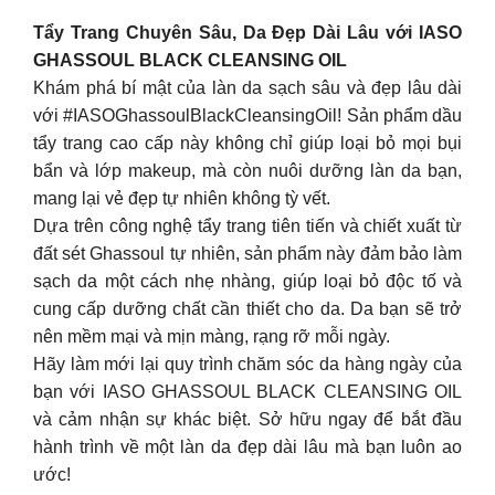
Tẩy Trang Chuyên Sâu, Da Đẹp Dài Lâu với IASO
GHASSOUL BLACK CLEANSING OIL
Khám phá bí mật của làn da sạch sâu và đẹp lâu dài
với #IASOGhassoulBlackCleansingOil! Sản phẩm dầu
tẩy trang cao cấp này không chỉ giúp loại bỏ mọi bụi
bẩn và lớp makeup, mà còn nuôi dưỡng làn da bạn,
mang lại vẻ đẹp tự nhiên không tỳ vết.
Dựa trên công nghệ tẩy trang tiên tiến và chiết xuất từ
đất sét Ghassoul tự nhiên, sản phẩm này đảm bảo làm
sạch da một cách nhẹ nhàng, giúp loại bỏ độc tố và
cung cấp dưỡng chất cần thiết cho da. Da bạn sẽ trở
nên mềm mại và mịn màng, rạng rỡ mỗi ngày.
Hãy làm mới lại quy trình chăm sóc da hàng ngày của
bạn với IASO GHASSOUL BLACK CLEANSING OIL
và cảm nhận sự khác biệt. Sở hữu ngay để bắt đầu
hành trình về một làn da đẹp dài lâu mà bạn luôn ao
ước!