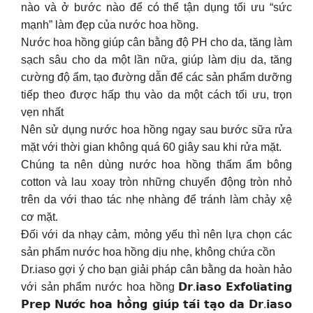
nào và ở bước nào để có thể tận dụng tối ưu “sức
mạnh” làm đẹp của nước hoa hồng.
Nước hoa hồng giúp cân bằng độ PH cho da, tăng làm
sạch sâu cho da một lần nữa, giúp làm dịu da, tăng
cường độ ẩm, tạo đường dẫn để các sản phẩm dưỡng
tiếp theo được hấp thụ vào da một cách tối ưu, trọn
vẹn nhất
Nên sử dụng nước hoa hồng ngay sau bước sữa rửa
mặt với thời gian không quá 60 giây sau khi rửa mặt.
Chúng ta nên dùng nước hoa hồng thấm ẩm bông
cotton và lau xoay tròn những chuyển động tròn nhỏ
trên da với thao tác nhẹ nhàng để tránh làm chảy xệ
cơ mặt.
Đối với da nhạy cảm, mỏng yếu thì nên lựa chọn các
sản phẩm nước hoa hồng dịu nhẹ, không chứa cồn
Dr.iaso gợi ý cho bạn giải pháp cân bằng da hoàn hảo
với sản phẩm nước hoa hồng 𝗗𝗿.𝗶𝗮𝘀𝗼 𝗘𝘅𝗳𝗼𝗹𝗶𝗮𝘁𝗶𝗻𝗴
𝗣𝗿𝗲𝗽 𝗡𝘂̛𝗼̛́𝗰 𝗵𝗼𝗮 𝗵𝗼̂̀𝗻𝗴 𝗴𝗶𝘂́𝗽 𝘁𝗮́𝗶 𝘁𝗮̣𝗼 𝗱𝗮 𝗗𝗿.𝗶𝗮𝘀𝗼