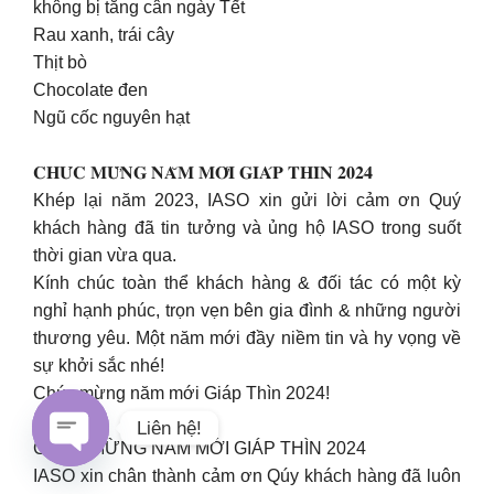
không bị tăng cân ngày Tết
Rau xanh, trái cây
Thịt bò
Chocolate đen
Ngũ cốc nguyên hạt
𝐂𝐇𝐔́𝐂 𝐌𝐔̛̀𝐍𝐆 𝐍𝐀̆𝐌 𝐌𝐎̛́𝐈 𝐆𝐈𝐀́𝐏 𝐓𝐇𝐈̀𝐍 𝟐𝟎𝟐𝟒
Khép lại năm 2023, IASO xin gửi lời cảm ơn Quý
khách hàng đã tin tưởng và ủng hộ IASO trong suốt
thời gian vừa qua.
Kính chúc toàn thể khách hàng & đối tác có một kỳ
nghỉ hạnh phúc, trọn vẹn bên gia đình & những người
thương yêu. Một năm mới đầy niềm tin và hy vọng về
sự khởi sắc nhé!
Chúc mừng năm mới Giáp Thìn 2024!
Liên hệ!
CHÚC MỪNG NĂM MỚI GIÁP THÌN 2024
IASO xin chân thành cảm ơn Qúy khách hàng đã luôn
Open