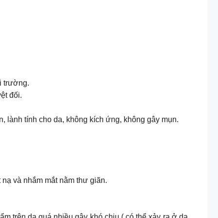
i trường.
ệt đối.
n, lành tính cho da, không kích ứng, không gây mụn.
t nạ và nhắm mắt nằm thư giãn.
ẩm trên da quá nhiều gây khó chịu ( có thể xảy ra ở da