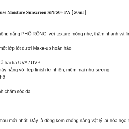
𝐧𝐦𝐮𝐬𝐞 𝐌𝐨𝐢𝐬𝐭𝐮𝐫𝐞 𝐒𝐮𝐧𝐬𝐜𝐫𝐞𝐞𝐧 𝐒𝐏𝐅𝟓𝟎+ 𝐏𝐀 [ 𝟓𝟎𝐦𝐥 ]
𝐧 là một loại kem chống nắng PHỔ RỘNG, với texture mỏng nhẹ, thấm nhanh và
 một lớp lót dưới Make-up hoàn hảo
cả hai tia UVA / UVB
háy nắng với lớp finish tự nhiên, mềm mại như sương
khô
ình chăm sóc da
𝐏𝐅 𝟓𝟎+ 𝐏𝐀 mẫu mới nhất! Đây là dòng kem chống nắng vật lý lai