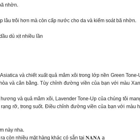
bã nhờn.
 lâu trôi hơn mà còn cấp nước cho da và kiểm soát bã nhờn.
ầu dù xịt nhiều lần
 Asiatica và chiết xuất quả mâm xôi trong lớp nền Green Tone-
 hòa và cân bằng. Tùy chỉnh đường viền của bạn với màu Xanh
oải hương và quả mâm xôi, Lavender Tone-Up của chúng tôi mang
a rạng rỡ, trong suốt. Điều chỉnh đường viền của bạn với màu
bum này nha.
ra còn nhiều mặt hàng khác có sẵn tại 𝐍𝐀𝐍𝐀 ạ