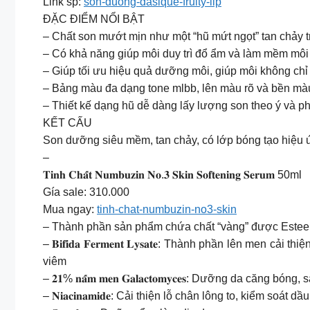
Link sp:
son-duong-dasique-fruity-lip
ĐẶC ĐIỂM NỔI BẬT
– Chất son mướt mịn như một “hũ mứt ngọt” tan chảy t
– Có khả năng giúp môi duy trì đổ ẩm và làm mềm môi
– Giúp tối ưu hiệu quả dưỡng môi, giúp môi không chỉ
– Bảng màu đa dạng tone mlbb, lên màu rõ và bền mà
– Thiết kế dạng hũ dễ dàng lấy lượng son theo ý và p
KẾT CẤU
Son dưỡng siêu mềm, tan chảy, có lớp bóng tạo hiệu
–
𝐓𝐢𝐧𝐡 𝐂𝐡𝐚̂́𝐭 𝐍𝐮𝐦𝐛𝐮𝐳𝐢𝐧 𝐍𝐨.𝟑 𝐒𝐤𝐢𝐧 𝐒𝐨𝐟𝐭𝐞𝐧𝐢𝐧𝐠 𝐒𝐞𝐫𝐮𝐦 50ml
Gía sale: 310.000
Mua ngay:
tinh-chat-numbuzin-no3-skin
– Thành phần sản phẩm chứa chất “vàng” được Estee 
– 𝐁𝐢𝐟𝐢𝐝𝐚 𝐅𝐞𝐫𝐦𝐞𝐧𝐭 𝐋𝐲𝐬𝐚𝐭𝐞: Thành phần lên
viêm
– 𝟐𝟏% 𝐧𝐚̂́𝐦 𝐦𝐞𝐧 𝐆𝐚𝐥𝐚𝐜𝐭𝐨𝐦𝐲𝐜𝐞𝐬: Dưỡng da că
– 𝐍𝐢𝐚𝐜𝐢𝐧𝐚𝐦𝐢𝐝𝐞: Cải thiện lỗ chân lông to, kiểm soát