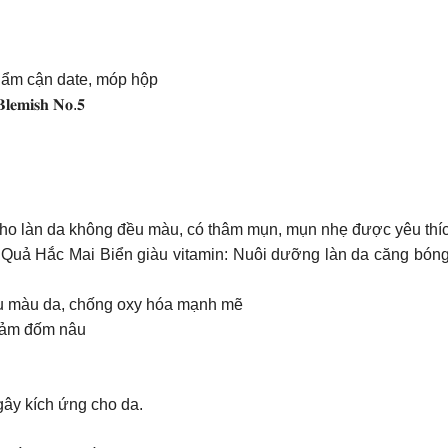
hẩm cận date, móp hộp
𝐥𝐞𝐦𝐢𝐬𝐡 𝐍𝐨.𝟓
ho làn da không đều màu, có thâm mụn, mụn nhẹ được yêu thíc
ất Quả Hắc Mai Biển giàu vitamin: Nuôi dưỡng làn da căng bón
ều màu da, chống oxy hóa mạnh mẽ
giảm đốm nâu
gây kích ứng cho da.