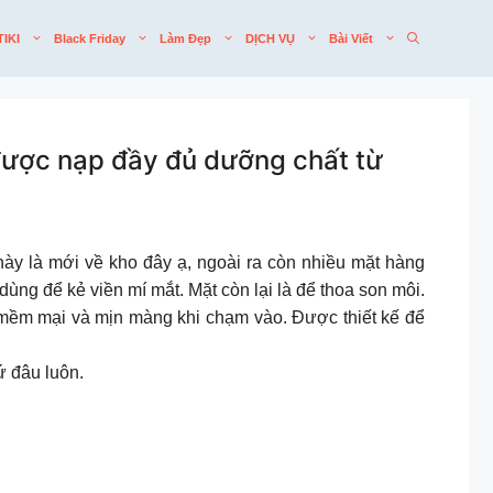
TIKI
Black Friday
Làm Đẹp
DỊCH VỤ
Bài Viết
được nạp đầy đủ dưỡng chất từ
này là mới về kho đây ạ, ngoài ra còn nhiều mặt hàng
dùng để kẻ viền mí mắt. Mặt còn lại là để thoa son môi.
a mềm mại và mịn màng khi chạm vào. Được thiết kế để
t cứ đâu luôn.