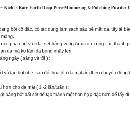
𝐥𝐨̂𝐧𝐠 – 𝐊𝐢𝐞𝐡𝐥’𝐬 𝐑𝐚𝐫𝐞 𝐄𝐚𝐫𝐭𝐡 𝐃𝐞𝐞𝐩 𝐏𝐨𝐫𝐞-𝐌𝐢𝐧𝐢𝐦𝐢𝐳𝐢𝐧𝐠 & 𝐏𝐨𝐥𝐢𝐬𝐡𝐢𝐧𝐠 𝐏𝐨𝐰𝐝𝐞𝐫 𝐂
t dạng bột cô đặc, có tác dụng làm sạch sâu bề mặt da, tẩy tế b
n màng.
ược pha chế với đất sét trắng vùng Amazon cùng các thành ph
 làn da mà ko làm da bóng nhẩy lên.
g ngày ( sáng và tối ) :
t và tạo bọt nhẹ, sau đó thoa lên da mặt ẩm theo chuyển động t
hơn cho da mặt ( 1~2 lần/tuần ) :
 bằng bột đất sét để tạo thành một hỗn hợp đặc hơn để lấy đi c