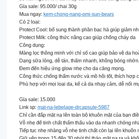
Gía sale: 95.000/ chai 30g
Mua ngay:
kem-chong-nang-omi-sun-bears
Có 2 loại:
Protect Cool: bổ sung thành phần bạc hà giúp giảm nhi
Protect Milk: công thức nâng cao giúp chống cháy da
Công dụng:
Màng lọc thông minh với chỉ số cao giúp bảo vệ da hoà
Dạng sữa lỏng, dễ tán, thấm nhanh, không bóng nhờn, 
Đem đến hiệu ứng glow nhẹ cho da căng mọng.
Công thức chống thấm nước và mồ hôi tốt, thích hợp ch
Phù hợp với mọi loại da, kể cả da nhạy cảm, dễ nổi m
Gía sale: 15.000
Link sp:
mat-na-lebelage-drcapsule-5987
Chỉ cần đắp mặt nạ lên toàn bộ khuôn mặt của bạn điề
Vỗ nhẹ để tinh chất thẩm thấu vào da nhanh chóng nhấ
Tiếp tục nhẹ nhàng vỗ nhẹ tinh chất còn lại lên khuôn
Giữ yên trong 15 đến 30 phút thì tháo mặt nạ ra và kh