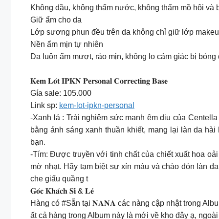
Không dầu, không thấm nước, không thấm mồ hôi và 
Giữ ẩm cho da
Lớp sương phun đều trên da không chỉ giữ lớp makeup
Nền ẩm mịn tự nhiên
Da luôn ẩm mượt, ráo mịn, không lo cảm giác bị bóng d
𝐊𝐞𝐦 𝐋𝐨́𝐭 𝐈𝐏𝐊𝐍 𝐏𝐞𝐫𝐬𝐨𝐧𝐚𝐥 𝐂𝐨𝐫𝐫𝐞𝐜𝐭𝐢𝐧𝐠 𝐁𝐚𝐬𝐞
Gía sale: 105.000
Link sp:
kem-lot-ipkn-personal
-Xanh lá : Trải nghiệm sức mạnh êm dịu của Centella
bằng ánh sáng xanh thuần khiết, mang lại làn da hài
bạn.
-Tím: Được truyền với tinh chất của chiết xuất hoa 
mờ nhạt. Hãy tạm biệt sự xỉn màu và chào đón làn d
che giấu quầng t
𝐆𝐨́𝐜 𝐊𝐡𝐚́𝐜𝐡 𝐒𝐢̉ & 𝐋𝐞̉
Hàng có #Sẵn tại 𝐍𝐀𝐍𝐀 các nàng cập nhật trong Al
ất cả hàng trong Album này là mới về kho đây ạ, ngoài 