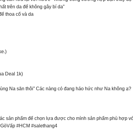
hất trên da để không gây bí da”
để thoa cổ và da
e.)
ua Deal 1k)
i, cùng Na săn thôi” Các nàng có đang háo hức như Na không ạ?
về các sản phẩm để chọn lựa được cho mình sản phẩm phù hợp vớ
#GòVấp #HCM #salethang4