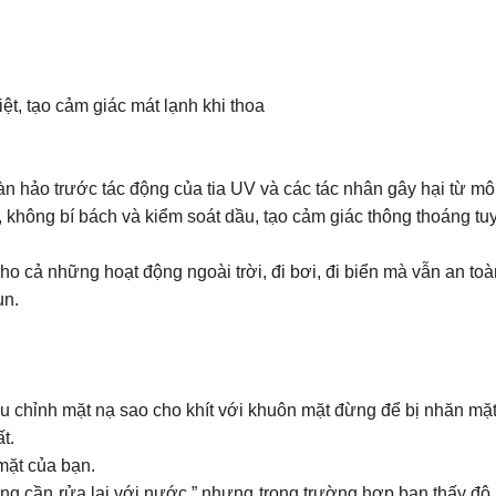
ệt, tạo cảm giác mát lạnh khi thoa
n hảo trước tác động của tia UV và các tác nhân gây hại từ mô
không bí bách và kiểm soát dầu, tạo cảm giác thông thoáng tuy
o cả những hoạt động ngoài trời, đi bơi, đi biển mà vẫn an toà
ụn.
u chỉnh mặt nạ sao cho khít với khuôn mặt đừng để bị nhăn mặ
t.
 mặt của bạn.
ông cần rửa lại với nước ” nhưng trong trường hợp bạn thấy độ 