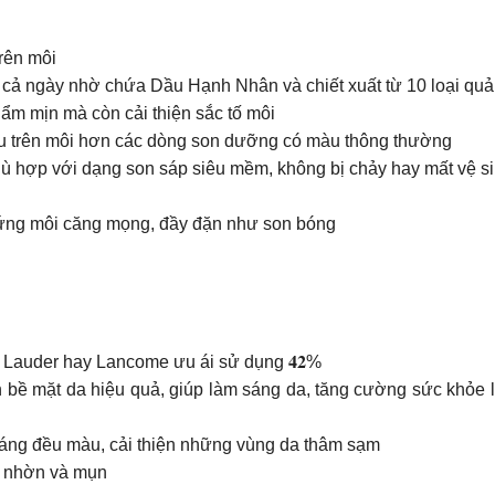
rên môi
 cả ngày nhờ chứa Dầu Hạnh Nhân và chiết xuất từ 10 loại qu
 ẩm mịn mà còn cải thiện sắc tố môi
u trên môi hơn các dòng son dưỡng có màu thông thường
hù hợp với dạng son sáp siêu mềm, không bị chảy hay mất vệ si
 ứng môi căng mọng, đầy đặn như son bóng
Lauder hay Lancome ưu ái sử dụng 𝟒𝟐%
 men cải thiện bề mặt da hiệu quả, giúp làm sáng da, tăng cường sức
ng bóng, sáng đều màu, cải thiện những vùng da thâm sạm
 dầu nhờn và mụn