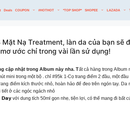
t
Deals
COUPON
#HOTHOT
*TOP SHOP*
SHOPEE
LAZADA
Mặt Nạ Treatment, làn da của bạn sẽ 
 mơ ước chỉ trong vài lần sử dụng!
̀ng cập nhật trong Album này nha. T
ất cả hàng trong Album 
mút mini trong một bộ . chỉ #95k 1-Cọ trang điểm 2 đầu, một đầu 
trang điểm kích thước nhỏ, hoàn hảo để đeo trên ngón tay. D
i tiết ở các ngóc ngách nhỏ
𝗣𝗲𝗿𝗳𝗲𝗰𝘁 𝗗𝗮𝘆 với dung tích 50ml gọn nhẹ, tiện lợi, có thể mang đi bấ