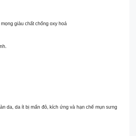
ả mọng giàu chất chống oxy hoá
nh.
 khỏe làn da, da ít bị mẩn đỏ, kích ứng và hạn chế mụn sưng