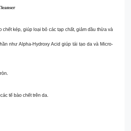
𝐥𝐞𝐚𝐧𝐬𝐞𝐫
ào chết kép, giúp loại bỏ các tạp chất, giảm dầu thừa và
ần như Alpha-Hydroxy Acid giúp tái tạo da và Micro-
ròn.
ác tế bào chết trên da.