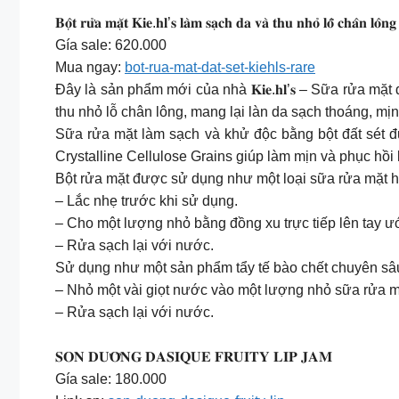
𝐁𝐨̣̂𝐭 𝐫𝐮̛̉𝐚 𝐦𝐚̣̆𝐭 𝐊𝐢𝐞.𝐡𝐥’𝐬 𝐥𝐚̀𝐦 𝐬𝐚̣𝐜𝐡 𝐝𝐚 𝐯𝐚̀ 𝐭𝐡𝐮 𝐧𝐡𝐨̉ 𝐥𝐨̂̃ 𝐜𝐡𝐚̂𝐧 
Gía sale: 620.000
Mua ngay:
bot-rua-mat-dat-set-kiehls-rare
Đây là sản phẩm mới của nhà 𝐊𝐢𝐞.𝐡𝐥’𝐬 – Sữa rửa mặ
thu nhỏ lỗ chân lông, mang lại làn da sạch thoáng, mị
Sữa rửa mặt làm sạch và khử độc bằng bột đất sét đ
Crystalline Cellulose Grains giúp làm mịn và phục hồi
Bột rửa mặt được sử dụng như một loại sữa rửa mặt hàn
– Lắc nhẹ trước khi sử dụng.
– Cho một lượng nhỏ bằng đồng xu trực tiếp lên tay ướ
– Rửa sạch lại với nước.
Sử dụng như một sản phẩm tẩy tế bào chết chuyên sâu 
– Nhỏ một vài giọt nước vào một lượng nhỏ sữa rửa mặt
– Rửa sạch lại với nước.
𝐒𝐎𝐍 𝐃𝐔̛𝐎̛̃𝐍𝐆 𝐃𝐀𝐒𝐈𝐐𝐔𝐄 𝐅𝐑𝐔𝐈𝐓𝐘 𝐋𝐈𝐏 𝐉𝐀𝐌
Gía sale: 180.000