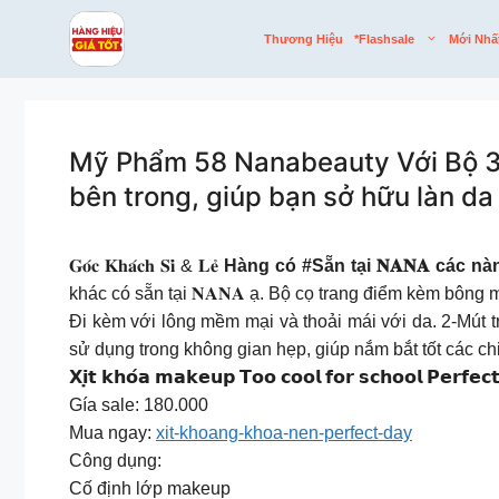
Skip
to
Thương Hiệu
*flashsale
Mới Nhấ
content
Mỹ Phẩm 58 Nanabeauty Với Bộ 3 
bên trong, giúp bạn sở hữu làn da
𝐆𝐨́𝐜 𝐊𝐡𝐚́𝐜𝐡 𝐒𝐢̉ & 𝐋𝐞̉
Hàng có #Sẵn tại 𝐍𝐀𝐍𝐀 các na
khác có sẵn tại 𝐍𝐀𝐍𝐀 ạ. Bộ cọ trang điểm kèm bông 
Đi kèm với lông mềm mại và thoải mái với da. 2-Mút 
sử dụng trong không gian hẹp, giúp nắm bắt tốt các ch
𝗫𝗶̣𝘁 𝗸𝗵𝗼́𝗮 𝗺𝗮𝗸𝗲𝘂𝗽 𝗧𝗼𝗼 𝗰𝗼𝗼𝗹 𝗳𝗼𝗿 𝘀𝗰𝗵𝗼𝗼𝗹 
Gía sale: 180.000
Mua ngay:
xit-khoang-khoa-nen-perfect-day
Công dụng:
Cố định lớp makeup