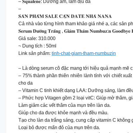
– 𝐒𝐪𝐮𝐚𝐥𝐞𝐧𝐞: Dưỡng ẩm, làm dịu da
–
𝐒𝐀̉𝐍 𝐏𝐇𝐀̂̉𝐌 𝐒𝐀𝐋𝐄 𝐂𝐀̣̂𝐍 𝐃𝐀𝐓𝐄 𝐍𝐇𝐀̀ 𝐍𝐀𝐍𝐀
Cả nhà vào từng hình tham khảo giá nhé ạ, các sản p
𝐒𝐞𝐫𝐮𝐦 𝐃𝐮̛𝐨̛̃𝐧𝐠 𝐓𝐫𝐚̆́𝐧𝐠 , 𝐆𝐢𝐚̉𝐦 𝐓𝐡𝐚̂𝐦 𝐍𝐮𝐦𝐛𝐮𝐳:𝐧 𝐆𝐨𝐨𝐝𝐛𝐲𝐞 
Giá sale: 310.000
~ Dung tích : 50ml
Link sản phẩm:
tinh-chat-giam-tham-numbuzin
– Là dòng serum cô đặc mang tới hiệu quả mạnh mẽ c
– 75% thành phần thiên nhiên lành tính với chiết xu
cho da
– Vitamin C tinh khiết dạng LAA: Dưỡng sáng, làm đ
– Phức hợp Vitagen gồm 2 loại vitC: Giúp mờ thâm, 
Làm giảm các vết thâm của mụn trên làn da.
Giúp cho da được khỏe mạnh và đều màu.
Tạo cho làn da trắng sáng, cung cấp vitamin C không 
Loại bỏ được mẩn đỏ của mụn trên da.