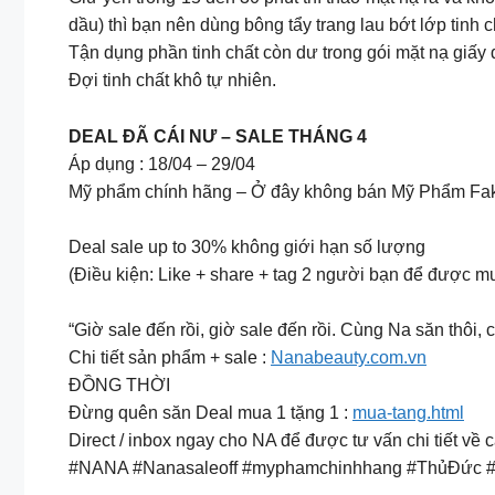
dầu) thì bạn nên dùng bông tẩy trang lau bớt lớp tinh c
Tận dụng phần tinh chất còn dư trong gói mặt nạ giấy 
Đợi tinh chất khô tự nhiên.
DEAL ĐÃ CÁI NƯ – SALE THÁNG 4
Áp dụng : 18/04 – 29/04
Mỹ phẩm chính hãng – Ở đây không bán Mỹ Phẩm Fak
Deal sale up to 30% không giới hạn số lượng
(Điều kiện: Like + share + tag 2 người bạn để được m
“Giờ sale đến rồi, giờ sale đến rồi. Cùng Na săn thô
Chi tiết sản phẩm + sale :
Nanabeauty.com.vn
ĐỒNG THỜI
Đừng quên săn Deal mua 1 tặng 1 :
mua-tang.html
Direct / inbox ngay cho NA để được tư vấn chi tiết 
#NANA #Nanasaleoff #myphamchinhhang #ThủĐức 