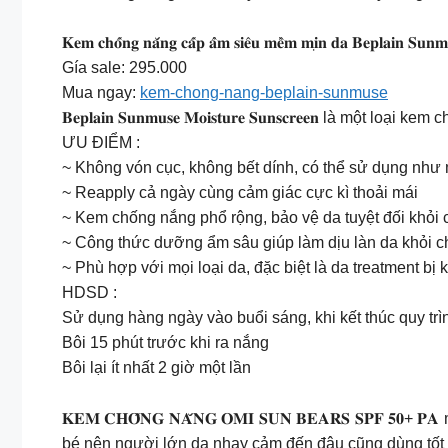
𝐊𝐞𝐦 𝐜𝐡𝐨̂́𝐧𝐠 𝐧𝐚̆́𝐧𝐠 𝐜𝐚̂́𝐩 𝐚̂̉𝐦 𝐬𝐢𝐞̂𝐮 𝐦𝐞̂̀𝐦 𝐦𝐢̣𝐧 𝐝𝐚 𝐁𝐞𝐩𝐥𝐚𝐢𝐧 𝐒𝐮
Gía sale: 295.000
Mua ngay:
kem-chong-nang-beplain-sunmuse
𝐁𝐞𝐩𝐥𝐚𝐢𝐧 𝐒𝐮𝐧𝐦𝐮𝐬𝐞 𝐌𝐨𝐢𝐬𝐭𝐮𝐫𝐞 𝐒𝐮𝐧𝐬𝐜𝐫𝐞𝐞
ƯU ĐIỂM :
~ Không vón cục, không bết dính, có thể sử dụng như
~ Reapply cả ngày cùng cảm giác cực kì thoải mái
~ Kem chống nắng phổ rộng, bảo vệ da tuyệt đối khỏi 
~ Công thức dưỡng ẩm sâu giúp làm dịu làn da khỏi c
~ Phù hợp với mọi loại da, đặc biệt là da treatment bị 
HDSD :
Sử dụng hàng ngày vào buổi sáng, khi kết thúc quy tr
Bôi 15 phút trước khi ra nắng
Bôi lại ít nhất 2 giờ một lần
𝐊𝐄𝐌 𝐂𝐇𝐎̂́𝐍𝐆 𝐍𝐀̆́𝐍𝐆 𝐎𝐌𝐈 𝐒𝐔𝐍 𝐁𝐄𝐀𝐑𝐒 𝐒
bé nên người lớn da nhạy cảm đến đâu cũng dùng tốt