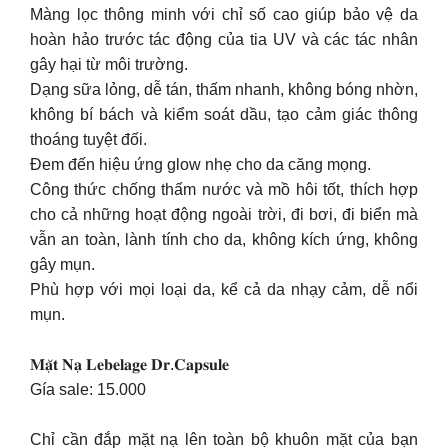
Màng lọc thông minh với chỉ số cao giúp bảo vệ da
hoàn hảo trước tác động của tia UV và các tác nhân
gây hại từ môi trường.
Dạng sữa lỏng, dễ tán, thấm nhanh, không bóng nhờn,
không bí bách và kiểm soát dầu, tạo cảm giác thông
thoáng tuyệt đối.
Đem đến hiệu ứng glow nhẹ cho da căng mọng.
Công thức chống thấm nước và mồ hôi tốt, thích hợp
cho cả những hoạt động ngoài trời, đi bơi, đi biển mà
vẫn an toàn, lành tính cho da, không kích ứng, không
gây mụn.
Phù hợp với mọi loại da, kể cả da nhạy cảm, dễ nổi
mụn.
𝐌𝐚̣̆𝐭 𝐍𝐚̣ 𝐋𝐞𝐛𝐞𝐥𝐚𝐠𝐞 𝐃𝐫.𝐂𝐚𝐩𝐬𝐮𝐥𝐞
Gía sale: 15.000
Chỉ cần đắp mặt nạ lên toàn bộ khuôn mặt của bạn