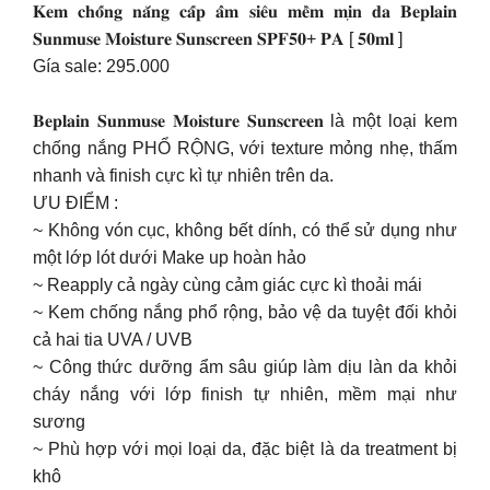
𝐊𝐞𝐦 𝐜𝐡𝐨̂́𝐧𝐠 𝐧𝐚̆́𝐧𝐠 𝐜𝐚̂́𝐩 𝐚̂̉𝐦 𝐬𝐢𝐞̂𝐮 𝐦𝐞̂̀𝐦 𝐦𝐢̣𝐧 𝐝𝐚 𝐁𝐞𝐩𝐥𝐚𝐢𝐧
𝐒𝐮𝐧𝐦𝐮𝐬𝐞 𝐌𝐨𝐢𝐬𝐭𝐮𝐫𝐞 𝐒𝐮𝐧𝐬𝐜𝐫𝐞𝐞𝐧 𝐒𝐏𝐅𝟓𝟎+ 𝐏𝐀 [ 𝟓𝟎𝐦𝐥 ]
Gía sale: 295.000
𝐁𝐞𝐩𝐥𝐚𝐢𝐧 𝐒𝐮𝐧𝐦𝐮𝐬𝐞 𝐌𝐨𝐢𝐬𝐭𝐮𝐫𝐞 𝐒𝐮𝐧𝐬𝐜𝐫𝐞𝐞𝐧 là một loại kem
chống nắng PHỔ RỘNG, với texture mỏng nhẹ, thấm
nhanh và finish cực kì tự nhiên trên da.
ƯU ĐIỂM :
~ Không vón cục, không bết dính, có thể sử dụng như
một lớp lót dưới Make up hoàn hảo
~ Reapply cả ngày cùng cảm giác cực kì thoải mái
~ Kem chống nắng phổ rộng, bảo vệ da tuyệt đối khỏi
cả hai tia UVA / UVB
~ Công thức dưỡng ẩm sâu giúp làm dịu làn da khỏi
cháy nắng với lớp finish tự nhiên, mềm mại như
sương
~ Phù hợp với mọi loại da, đặc biệt là da treatment bị
khô