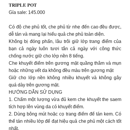
𝐓𝐑𝐈𝐏𝐋𝐄 𝐏𝐎𝐓
Gía sale: 145.000
Có độ che phủ tốt, che phủ từ nhẹ đến cao đều được,
dễ tán và mang lại hiểu quả che phủ toàn diện.
Không bị đóng phấn, lâu trôi giữ lớp trang điểm của
bạn cả ngày luôn tươi tắn cả ngày với công thức
chống nước giữ cho lớp nền 8 tiếng.
Che khuyết điểm trên gương mặt quầng thâm và mụn
hoặc những vết da không đều màu trên gương mặt
Giữ cho lớp nền không nhiều khuyết và không gây
quá dày trên gương mặt.
HƯỚNG DẪN SỬ DỤNG
1. Chấm một lượng vừa đủ kem che khuyết the saem
tích hợp lên vùng da có khuyết điểm.
2. Dùng bông mút hoặc cọ trang điểm để tán kem. Có
thể tán nhiều lớp để đạt hiệu quả che phủ một cách tốt
nhất.