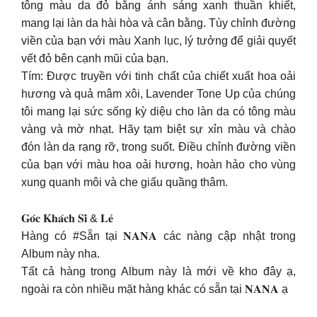
tông màu da đỏ bằng ánh sáng xanh thuần khiết,
mang lại làn da hài hòa và cân bằng. Tùy chỉnh đường
viền của bạn với màu Xanh lục, lý tưởng để giải quyết
vết đỏ bên cạnh mũi của bạn.
Tím: Được truyền với tinh chất của chiết xuất hoa oải
hương và quả mâm xôi, Lavender Tone Up của chúng
tôi mang lại sức sống kỳ diệu cho làn da có tông màu
vàng và mờ nhạt. Hãy tạm biệt sự xỉn màu và chào
đón làn da rạng rỡ, trong suốt. Điều chỉnh đường viền
của bạn với màu hoa oải hương, hoàn hảo cho vùng
xung quanh môi và che giấu quầng thâm.
𝐆𝐨́𝐜 𝐊𝐡𝐚́𝐜𝐡 𝐒𝐢̉ & 𝐋𝐞̉
Hàng có #Sẵn tại 𝐍𝐀𝐍𝐀 các nàng cập nhật trong
Album này nha.
Tất cả hàng trong Album này là mới về kho đây ạ,
ngoài ra còn nhiều mặt hàng khác có sẵn tại 𝐍𝐀𝐍𝐀 ạ