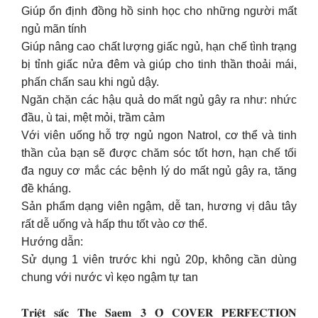
Giúp ổn định đồng hồ sinh học cho những người mất
ngủ mãn tính
Giúp nâng cao chất lượng giấc ngủ, hạn chế tình trạng
bị tỉnh giấc nửa đêm và giúp cho tinh thần thoải mái,
phấn chấn sau khi ngủ dậy.
Ngăn chặn các hậu quả do mất ngủ gây ra như: nhức
đầu, ù tai, mệt mỏi, trầm cảm
Với viên uống hỗ trợ ngủ ngon Natrol, cơ thể và tinh
thần của bạn sẽ được chăm sóc tốt hơn, hạn chế tối
đa nguy cơ mắc các bệnh lý do mất ngủ gây ra, tăng
đề kháng.
Sản phẩm dạng viên ngậm, dễ tan, hương vị dâu tây
rất dễ uống và hấp thu tốt vào cơ thể.
Hướng dẫn:
Sử dụng 1 viên trước khi ngủ 20p, không cần dùng
chung với nước vì kẹo ngậm tự tan
𝐓𝐫𝐢𝐞̣̂𝐭 𝐬𝐚̆́𝐜 𝐓𝐡𝐞 𝐒𝐚𝐞𝐦 𝟑 𝐎̂ 𝐂𝐎𝐕𝐄𝐑 𝐏𝐄𝐑𝐅𝐄𝐂𝐓𝐈𝐎𝐍