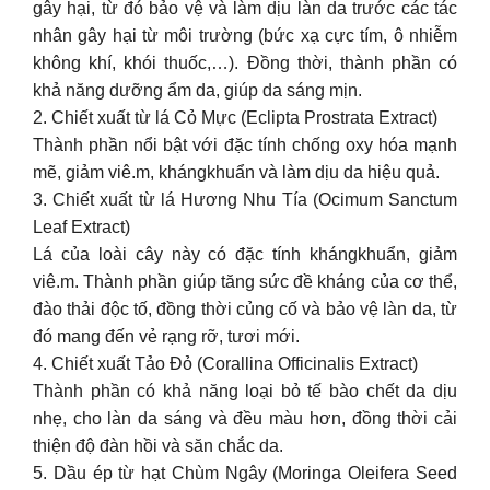
gây hại, từ đó bảo vệ và làm dịu làn da trước các tác
nhân gây hại từ môi trường (bức xạ cực tím, ô nhiễm
không khí, khói thuốc,…). Đồng thời, thành phần có
khả năng dưỡng ẩm da, giúp da sáng mịn.
2. Chiết xuất từ lá Cỏ Mực (Eclipta Prostrata Extract)
Thành phần nổi bật với đặc tính chống oxy hóa mạnh
mẽ, giảm viê.m, khángkhuẩn và làm dịu da hiệu quả.
3. Chiết xuất từ lá Hương Nhu Tía (Ocimum Sanctum
Leaf Extract)
Lá của loài cây này có đặc tính khángkhuẩn, giảm
viê.m. Thành phần giúp tăng sức đề kháng của cơ thể,
đào thải độc tố, đồng thời củng cố và bảo vệ làn da, từ
đó mang đến vẻ rạng rỡ, tươi mới.
4. Chiết xuất Tảo Đỏ (Corallina Officinalis Extract)
Thành phần có khả năng loại bỏ tế bào chết da dịu
nhẹ, cho làn da sáng và đều màu hơn, đồng thời cải
thiện độ đàn hồi và săn chắc da.
5. Dầu ép từ hạt Chùm Ngây (Moringa Oleifera Seed