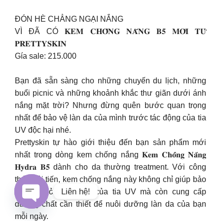
ĐÓN HÈ CHẲNG NGẠI NẮNG
VÌ ĐÃ CÓ 𝐊𝐄𝐌 𝐂𝐇𝐎̂́𝐍𝐆 𝐍𝐀̆́𝐍𝐆 𝐁𝟓 𝐌𝐎̛́𝐈 𝐓𝐔̛̀
𝐏𝐑𝐄𝐓𝐓𝐘𝐒𝐊𝐈𝐍
Gía sale: 215.000
Bạn đã sẵn sàng cho những chuyến du lịch, những
buổi picnic và những khoảnh khắc thư giãn dưới ánh
nắng mặt trời? Nhưng đừng quên bước quan trọng
nhất để bảo vệ làn da của mình trước tác động của tia
UV độc hại nhé.
Prettyskin tự hào giới thiệu đến bạn sản phẩm mới
nhất trong dòng kem chống nắng 𝐊𝐞𝐦 𝐂𝐡𝐨̂́𝐧𝐠 𝐍𝐚̆́𝐧𝐠
𝐇𝐲𝐝𝐫𝐚 𝐁𝟓 dành cho da thường treatment. Với công
thức cải tiến, kem chống nắng này không chỉ giúp bảo
Liên hệ!
vệ da khỏi tác động của tia UV mà còn cung cấp
dưỡng chất cần thiết để nuôi dưỡng làn da của bạn
Open
mỗi ngày.