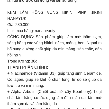
làn da mơ ước chỉ trong vài lần sử dụng!
KEM LÀM HỒNG VÙNG BIKINI PINK BIKINI
HANAYUKI
Giá: 230.000
Link mua hàng: nanabeauty.
CÔNG DỤNG: Sản phẩm giúp làm mờ thâm sạm,
sáng hồng các vùng bikini, nách, mông, bẹn. Ngoài ra
bổ sung dưỡng chất giúp da mịn màng, săn chắc, đàn
hồi hơn
Trọng lượng: 30g
THÀNH PHẦN CHÍNH:
+ Niacinamide (Vitamin B3): giúp tăng sinh Ceramide,
Collagen, giúp se khít lỗ chân lông, từ đó sẽ giúp da
tươi trẻ và mịn màng.
+ Alpha Arbutin (Chiết xuất từ cây Bearberry): hoạt
chất làm trắng có tác dụng làm đều màu da, làm mờ
thâm sạm da và làm trắng da.