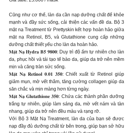
Cũng như cơ thể, làn da cần nạp dưỡng chất để khỏe
mạnh và đầy sức sống, cải thiện các vấn đề da. Bộ 3
mặt nạ Treatment từ Prettyskin kết hợp hoàn hảo giữa
mặt nạ Retinol, B5, và Glutathione cung cấp những
dưỡng chất thiết yếu cho làn da hoàn hảo.
𝐌𝐚̣̆𝐭 𝐍𝐚̣ 𝐇𝐲𝐝𝐫𝐚 𝐁𝟓 𝟗𝟖𝟎𝟎: Duy trì độ ẩm tự nhiên cho làn
da, phục hồi và tái tạo tế bào da, giúp da trở nên mềm
mịn và căng tràn sức sống.
𝐌𝐚̣̆𝐭 𝐍𝐚̣ 𝐑𝐞𝐭𝐢𝐧𝐨𝐥 𝟎.𝟎𝟏 𝟑𝟓𝟎: Chiết xuất từ Retinol giúp
giảm mụn, mờ vết thâm, tăng cường collagen giúp da
săn chắc và mịn màng hơn từng ngày.
𝐌𝐚̣̆𝐭 𝐍𝐚̣ 𝐆𝐥𝐮𝐭𝐚𝐭𝐡𝐢𝐨𝐧𝐞 𝟑𝟓𝟎: Chứa các thành phần dưỡng
trắng tự nhiên, giúp làm sáng da, mờ vết nám và tàn
nhang, giúp da trở nên đều màu và rạng rỡ.
Với Bộ 3 Mặt Nạ Treatment, làn da của bạn sẽ được
nạp đầy đủ dưỡng chất từ bên trong, giúp bạn sở hữu