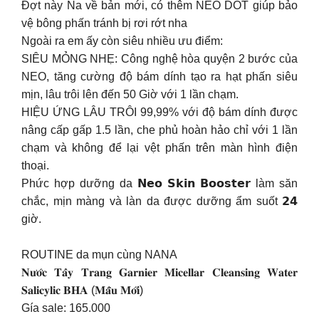
Đợt này Na về bản mới, có thêm NEO DOT giúp bảo
vệ bông phấn tránh bị rơi rớt nha
Ngoài ra em ấy còn siêu nhiều ưu điểm:
SIÊU MỎNG NHẸ: Công nghệ hòa quyện 2 bước của
NEO, tăng cường độ bám dính tạo ra hạt phấn siêu
mịn, lâu trôi lên đến 50 Giờ với 1 lần chạm.
HIỆU ỨNG LÂU TRÔI 99,99% với độ bám dính được
nâng cấp gấp 1.5 lần, che phủ hoàn hảo chỉ với 1 lần
chạm và không để lại vệt phấn trên màn hình điện
thoại.
Phức hợp dưỡng da 𝗡𝗲𝗼 𝗦𝗸𝗶𝗻 𝗕𝗼𝗼𝘀𝘁𝗲𝗿 làm săn
chắc, mịn màng và làn da được dưỡng ẩm suốt 𝟮𝟰
giờ.
ROUTINE da mụn cùng NANA
𝐍𝐮̛𝐨̛́𝐜 𝐓𝐚̂̉𝐲 𝐓𝐫𝐚𝐧𝐠 𝐆𝐚𝐫𝐧𝐢𝐞𝐫 𝐌𝐢𝐜𝐞𝐥𝐥𝐚𝐫 𝐂𝐥𝐞𝐚𝐧𝐬𝐢𝐧𝐠 𝐖𝐚𝐭𝐞𝐫
𝐒𝐚𝐥𝐢𝐜𝐲𝐥𝐢𝐜 𝐁𝐇𝐀 (𝐌𝐚̂̃𝐮 𝐌𝐨̛́𝐢)
Gía sale: 165.000