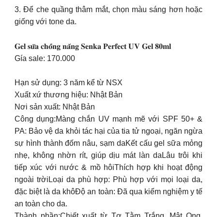
3. Để che quầng thâm mắt, chọn màu sáng hơn hoặc
giống với tone da.
𝐆𝐞𝐥 𝐬𝐮̛̃𝐚 𝐜𝐡𝐨̂́𝐧𝐠 𝐧𝐚̆́𝐧𝐠 𝐒𝐞𝐧𝐤𝐚 𝐏𝐞𝐫𝐟𝐞𝐜𝐭 𝐔𝐕 𝐆𝐞𝐥 𝟖𝟎𝐦𝐥
Gía sale: 170.000
Hạn sử dụng: 3 năm kể từ NSX
Xuất xứ thương hiệu: Nhật Bản
Nơi sản xuất: Nhật Bản
Công dụng:Màng chắn UV mạnh mẽ với SPF 50+ &
PA: Bảo vệ da khỏi tác hại của tia tử ngoại, ngăn ngừa
sự hình thành đốm nâu, sạm daKết cấu gel sữa mỏng
nhẹ, không nhờn rít, giúp dịu mát làn daLâu trôi khi
tiếp xúc với nước & mồ hôiThích hợp khi hoạt động
ngoài trờiLoại da phù hợp: Phù hợp với mọi loại da,
đặc biệt là da khôĐộ an toàn: Đã qua kiểm nghiệm y tế
an toàn cho da.
Thành phần:Chiết xuất từ Tơ Tằm Trắng, Mật Ong,