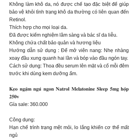
Không làm khô da, nó được chế tạo đặc biệt để giúp
bảo vệ khỏi tình trạng khô da thường có liên quan đến
Retinol.
Thích hợp cho mọi loại da.
Đã được kiểm nghiệm lâm sàng và bác sĩ da liễu.
Không chứa chất bảo quản và hương liệu
Hướng dẫn sử dụng : Để mở viên nang: Nhẹ nhàng
xoay đầu xung quanh hai lần và bóp vào đầu ngón tay.
Cách sử dụng: Thoa đều serum lên mặt và cổ mỗi đêm
trước khi dùng kem dưỡng ẩm.
𝐊𝐞̣𝐨 𝐧𝐠𝐚̣̂𝐦 𝐧𝐠𝐮̉ 𝐧𝐠𝐨𝐧 𝐍𝐚𝐭𝐫𝐨𝐥 𝐌𝐞𝐥𝐚𝐭𝐨𝐧𝐢𝐧𝐞 𝐒𝐥𝐞𝐞𝐩 𝟓𝐦𝐠 𝐡𝐨̣̂𝐩
𝟐𝟓𝟎𝐯
Gía sale: 360.000
Công dụng:
Hạn chế trình trạng mệt mỏi, lo lắng khiến cơ thể mất
ngủ