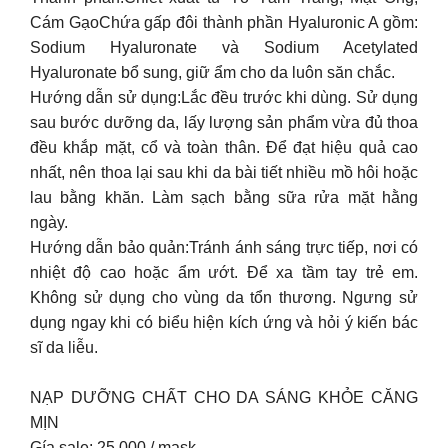
Cám GạoChứa gấp đôi thành phần Hyaluronic A gồm:
Sodium Hyaluronate và Sodium Acetylated
Hyaluronate bổ sung, giữ ẩm cho da luôn săn chắc.
Hướng dẫn sử dụng:Lắc đều trước khi dùng. Sử dụng
sau bước dưỡng da, lấy lượng sản phẩm vừa đủ thoa
đều khắp mặt, cổ và toàn thân. Để đạt hiệu quả cao
nhất, nên thoa lại sau khi da bài tiết nhiều mồ hôi hoặc
lau bằng khăn. Làm sạch bằng sữa rửa mặt hằng
ngày.
Hướng dẫn bảo quản:Tránh ánh sáng trực tiếp, nơi có
nhiệt độ cao hoặc ẩm ướt. Để xa tầm tay trẻ em.
Không sử dụng cho vùng da tổn thương. Ngưng sử
dụng ngay khi có biểu hiện kích ứng và hỏi ý kiến bác
sĩ da liễu.
NẠP DƯỠNG CHẤT CHO DA SÁNG KHỎE CĂNG
MỊN
Gía sale: 25.000 / mask