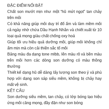
ĐẶC ĐIỂM NỔI BẬT
Chất son mướt mịn như một “hũ mứt ngọt” tan chảy
trên môi
Có khả năng giúp môi duy trì đổ ẩm và làm mềm môi
cả ngày nhờ chứa Dầu Hạnh Nhân và chiết xuất từ 10
loại quả mọng giàu chất chống oxy hoá
Giúp tối ưu hiệu quả dưỡng môi, giúp môi không chỉ
ẩm mịn mà còn cải thiện sắc tố môi
Bảng màu đa dạng tone mlbb, lên màu rõ và bền màu
trên môi hơn các dòng son dưỡng có màu thông
thường
Thiết kế dạng hũ dễ dàng lấy lượng son theo ý và phù
hợp với dạng son sáp siêu mềm, không bị chảy hay
mất vệ sinh.
KẾT CẤU
Son dưỡng siêu mềm, tan chảy, có lớp bóng tạo hiệu
ứng môi căng mọng, đầy đặn như son bóng