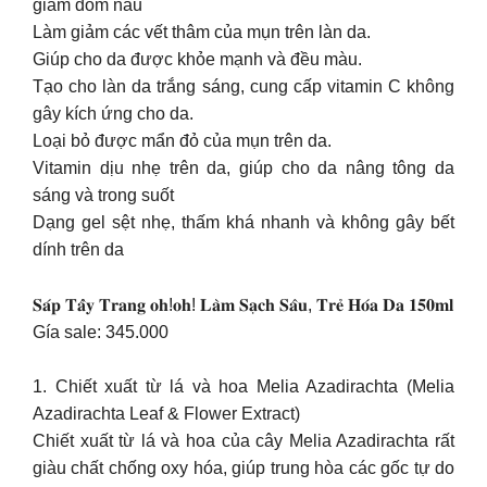
giảm đốm nâu
Làm giảm các vết thâm của mụn trên làn da.
Giúp cho da được khỏe mạnh và đều màu.
Tạo cho làn da trắng sáng, cung cấp vitamin C không
gây kích ứng cho da.
Loại bỏ được mẩn đỏ của mụn trên da.
Vitamin dịu nhẹ trên da, giúp cho da nâng tông da
sáng và trong suốt
Dạng gel sệt nhẹ, thấm khá nhanh và không gây bết
dính trên da
𝐒𝐚́𝐩 𝐓𝐚̂̉𝐲 𝐓𝐫𝐚𝐧𝐠 𝐨𝐡!𝐨𝐡! 𝐋𝐚̀𝐦 𝐒𝐚̣𝐜𝐡 𝐒𝐚̂𝐮, 𝐓𝐫𝐞̉ 𝐇𝐨́𝐚 𝐃𝐚 𝟏𝟓𝟎𝐦𝐥
Gía sale: 345.000
1. Chiết xuất từ lá và hoa Melia Azadirachta (Melia
Azadirachta Leaf & Flower Extract)
Chiết xuất từ lá và hoa của cây Melia Azadirachta rất
giàu chất chống oxy hóa, giúp trung hòa các gốc tự do