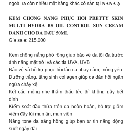
ngoài ra còn nhiều mặt hàng khác có sẵn tại 𝐍𝐀𝐍𝐀 ạ
𝐊𝐄𝐌 𝐂𝐇𝐎̂́𝐍𝐆 𝐍𝐀̆́𝐍𝐆 𝐏𝐇𝐔̣𝐂 𝐇𝐎̂̀𝐈 𝐏𝐑𝐄𝐓𝐓𝐘 𝐒𝐊𝐈𝐍
𝐌𝐔𝐋𝐓𝐈 𝐇𝐘𝐃𝐑𝐀 𝐁𝟓 𝐎𝐈𝐋 𝐂𝐎𝐍𝐓𝐑𝐎𝐋 𝐒𝐔𝐍 𝐂𝐑𝐄𝐀𝐌
𝐃𝐀̀𝐍𝐇 𝐂𝐇𝐎 𝐃𝐀 𝐃𝐀̂̀𝐔 𝟓𝟎𝐌𝐋
Gía sale: 215.000
Kem chống nắng phổ rộng giúp bảo vệ da tối đa trước
ánh nắng mặt trời và các tía UVA, UVB
Bảo vệ và hỗ trợ phục hồi làn da nhạy cảm, mỏng yếu.
Dưỡng trắng, tăng sinh collagen giúp da đàn hồi ngăn
ngừa chảy xệ
Kết cấu mỏng nhẹ thẩm thấu tức thì không gây bết
dính
Kiểm soát dầu thừa trên da hoàn hoàn, hỗ trợ giảm
viêm đẩy lùi mụn ẩn, mụn viên
Nâng tone da trắng hồng giúp bạn tự tin năng động
suốt ngày dài