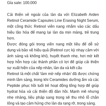
Gía sale: 100.000
Cải thiện vẻ ngoài của làn da với Elizabeth Arden
Retinol Ceramide Capsules Line Erasing Night Serum,
một công thức Retinol viên nang nhắm vào các dấu
hiệu lão hóa để mang lại làn da mịn màng, trẻ trung
hơn.
Được đóng gói trong viên nang một liều để dễ sử
dụng và bảo vệ hiệu quả (Retinol cực kỳ nhạy cảm với
ánh sáng và không khí), huyết thanh nhẹ, hơi mờ kết
hợp hỗn hợp các thành phần có lợi để giúp cải thiện
sự xuất hiện của nếp nhăn, làn da và kết cấu
Retinol là một chất ‘làm mờ nếp nhăn’ đã được chứng
minh lâm sàng, trong khi Ceramides dưỡng ẩm và các
Peptide phục hồi tuổi trẻ hoạt động tổng hợp để giúp
hydrat hóa và cải thiện độ đàn hồi. Mạnh mẽ nhưng
nhẹ nhàng, liệu pháp sang trọng sẽ thu nhỏ lỗ chân
lông và tạo cảm hứng cho làn da rạng rỡ, trong sáng.