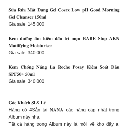
𝐒𝐮̛̃𝐚 𝐑𝐮̛̉𝐚 𝐌𝐚̣̆𝐭 𝐃𝐚̣𝐧𝐠 𝐆𝐞𝐥 𝐂𝐨𝐬𝐫𝐱 𝐋𝐨𝐰 𝐩𝐇 𝐆𝐨𝐨𝐝 𝐌𝐨𝐫𝐧𝐢𝐧𝐠
𝐆𝐞𝐥 𝐂𝐥𝐞𝐚𝐧𝐬𝐞𝐫 𝟏𝟓𝟎𝐦𝐥
Gía sale: 145.000
𝐊𝐞𝐦 𝐝𝐮̛𝐨̛̃𝐧𝐠 𝐚̂̉𝐦 𝐤𝐢𝐞̂̀𝐦 𝐝𝐚̂̀𝐮 𝐭𝐫𝐢̣ 𝐦𝐮̣𝐧 𝐁𝐀𝐁𝐄 𝐒𝐭𝐨𝐩 𝐀𝐊𝐍
𝐌𝐚𝐭𝐭𝐢𝐟𝐲𝐢𝐧𝐠 𝐌𝐨𝐢𝐬𝐭𝐮𝐫𝐢𝐬𝐞𝐫
Gía sale: 340.000
𝐊𝐞𝐦 𝐂𝐡𝐨̂́𝐧𝐠 𝐍𝐚̆́𝐧𝐠 𝐋𝐚 𝐑𝐨𝐜𝐡𝐞 𝐏𝐨𝐬𝐚𝐲 𝐊𝐢𝐞̂̉𝐦 𝐒𝐨𝐚́𝐭 𝐃𝐚̂̀𝐮
𝐒𝐏𝐅𝟓𝟎+ 𝟓𝟎𝐦𝐥
Gía sale: 340.000
𝐆𝐨́𝐜 𝐊𝐡𝐚́𝐜𝐡 𝐒𝐢̉ & 𝐋𝐞̉
Hàng có #Sẵn tại 𝐍𝐀𝐍𝐀 các nàng cập nhật trong
Album này nha.
Tất cả hàng trong Album này là mới về kho đây ạ,