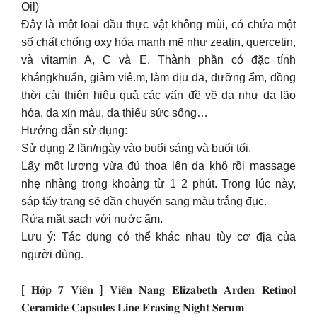
Oil)
Đây là một loại dầu thực vật không mùi, có chứa một
số chất chống oxy hóa mạnh mẽ như zeatin, quercetin,
và vitamin A, C và E. Thành phần có đặc tính
khángkhuẩn, giảm viê.m, làm dịu da, dưỡng ẩm, đồng
thời cải thiện hiệu quả các vấn đề về da như da lão
hóa, da xỉn màu, da thiếu sức sống…
Hướng dẫn sử dụng:
Sử dụng 2 lần/ngày vào buổi sáng và buổi tối.
Lấy một lượng vừa đủ thoa lên da khô rồi massage
nhẹ nhàng trong khoảng từ 1 2 phút. Trong lúc này,
sáp tẩy trang sẽ dần chuyển sang màu trắng đục.
Rửa mặt sạch với nước ấm.
Lưu ý: Tác dụng có thể khác nhau tùy cơ địa của
người dùng.
[ 𝐇𝐨̣̂𝐩 𝟕 𝐕𝐢𝐞̂𝐧 ] 𝐕𝐢𝐞̂𝐧 𝐍𝐚𝐧𝐠 𝐄𝐥𝐢𝐳𝐚𝐛𝐞𝐭𝐡 𝐀𝐫𝐝𝐞𝐧 𝐑𝐞𝐭𝐢𝐧𝐨𝐥
𝐂𝐞𝐫𝐚𝐦𝐢𝐝𝐞 𝐂𝐚𝐩𝐬𝐮𝐥𝐞𝐬 𝐋𝐢𝐧𝐞 𝐄𝐫𝐚𝐬𝐢𝐧𝐠 𝐍𝐢𝐠𝐡𝐭 𝐒𝐞𝐫𝐮𝐦