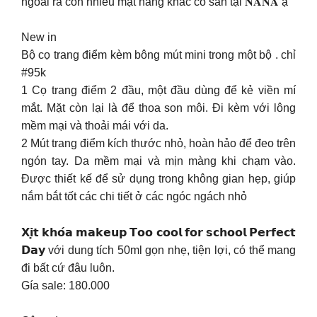
ngoài ra còn nhiều mặt hàng khác có sẵn tại 𝐍𝐀𝐍𝐀 ạ
New in
Bộ cọ trang điểm kèm bông mút mini trong một bộ . chỉ
#95k
1 Cọ trang điểm 2 đầu, một đầu dùng để kẻ viền mí
mắt. Mặt còn lại là để thoa son môi. Đi kèm với lông
mềm mại và thoải mái với da.
2 Mút trang điểm kích thước nhỏ, hoàn hảo để đeo trên
ngón tay. Da mềm mại và mịn màng khi chạm vào.
Được thiết kế để sử dụng trong không gian hẹp, giúp
nắm bắt tốt các chi tiết ở các ngóc ngách nhỏ
𝗫𝗶̣𝘁 𝗸𝗵𝗼́𝗮 𝗺𝗮𝗸𝗲𝘂𝗽 𝗧𝗼𝗼 𝗰𝗼𝗼𝗹 𝗳𝗼𝗿 𝘀𝗰𝗵𝗼𝗼𝗹 𝗣𝗲𝗿𝗳𝗲𝗰𝘁
𝗗𝗮𝘆 với dung tích 50ml gọn nhẹ, tiện lợi, có thể mang
đi bất cứ đâu luôn.
Gía sale: 180.000