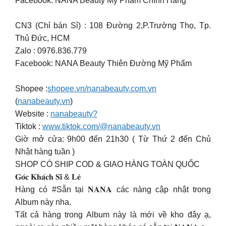
Facebook: NANA Beauty Mỹ Phẩm Chính Hãng
CN3 (Chỉ bán Sỉ) : 108 Đường 2,P.Trường Thọ, Tp.
Thủ Đức, HCM
Zalo : 0976.836.779
Facebook: NANA Beauty Thiên Đường Mỹ Phẩm
Shopee :
shopee.vn/nanabeauty.com.vn
(
nanabeauty.vn
)
Website :
nanabeauty?
Tiktok :
www.tiktok.com/@nanabeauty.vn
Giờ mở cửa: 9h00 đến 21h30 ( Từ Thứ 2 đến Chủ
Nhật hàng tuần )
SHOP CÓ SHIP COD & GIAO HÀNG TOÀN QUỐC
𝐆𝐨́𝐜 𝐊𝐡𝐚́𝐜𝐡 𝐒𝐢̉ & 𝐋𝐞̉
Hàng có #Sẵn tại 𝐍𝐀𝐍𝐀 các nàng cập nhật trong
Album này nha.
Tất cả hàng trong Album này là mới về kho đây ạ,