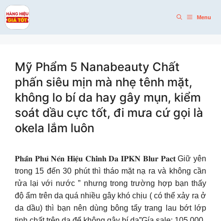
Skip
to
Menu
content
Mỹ Phẩm 5 Nanabeauty Chất
phấn siêu mịn mà nhẹ tênh mặt,
không lo bí da hay gây mụn, kiểm
soát dầu cực tốt, đi mưa cứ gọi là
okela lắm luôn
𝐏𝐡𝐚̂́𝐧 𝐏𝐡𝐮̉ 𝐍𝐞́𝐧 𝐇𝐢𝐞̣̂𝐮 𝐂𝐡𝐢̉𝐧𝐡 𝐃𝐚 𝐈𝐏𝐊𝐍 𝐁𝐥𝐮𝐫 𝐏𝐚𝐜𝐭 Giữ yên
trong 15 đến 30 phút thì tháo mặt nạ ra và không cần
rửa lại với nước ” nhưng trong trường hợp bạn thấy
độ ẩm trên da quá nhiều gây khó chịu ( có thể xảy ra ở
da dầu) thì bạn nên dùng bông tẩy trang lau bớt lớp
tinh chất trên da để không gây bí da”Gía sale: 105.000