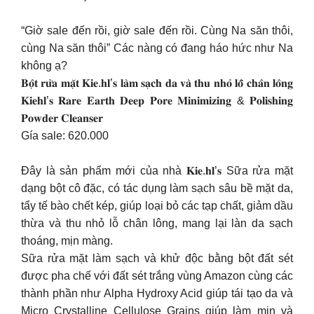
“Giờ sale đến rồi, giờ sale đến rồi. Cùng Na săn thôi,
cùng Na săn thôi” Các nàng có đang háo hức như Na
không ạ?
𝐁𝐨̣̂𝐭 𝐫𝐮̛̉𝐚 𝐦𝐚̣̆𝐭 𝐊𝐢𝐞.𝐡𝐥’𝐬 𝐥𝐚̀𝐦 𝐬𝐚̣𝐜𝐡 𝐝𝐚 𝐯𝐚̀ 𝐭𝐡𝐮 𝐧𝐡𝐨̉ 𝐥𝐨̂̃ 𝐜𝐡𝐚̂𝐧 𝐥𝐨̂𝐧𝐠
𝐊𝐢𝐞𝐡𝐥’𝐬 𝐑𝐚𝐫𝐞 𝐄𝐚𝐫𝐭𝐡 𝐃𝐞𝐞𝐩 𝐏𝐨𝐫𝐞 𝐌𝐢𝐧𝐢𝐦𝐢𝐳𝐢𝐧𝐠 & 𝐏𝐨𝐥𝐢𝐬𝐡𝐢𝐧𝐠
𝐏𝐨𝐰𝐝𝐞𝐫 𝐂𝐥𝐞𝐚𝐧𝐬𝐞𝐫
Gía sale: 620.000
Đây là sản phẩm mới của nhà 𝐊𝐢𝐞.𝐡𝐥’𝐬 Sữa rửa mặt
dạng bột cô đặc, có tác dụng làm sạch sâu bề mặt da,
tẩy tế bào chết kép, giúp loại bỏ các tạp chất, giảm dầu
thừa và thu nhỏ lỗ chân lông, mang lại làn da sạch
thoáng, mịn màng.
Sữa rửa mặt làm sạch và khử độc bằng bột đất sét
được pha chế với đất sét trắng vùng Amazon cùng các
thành phần như Alpha Hydroxy Acid giúp tái tạo da và
Micro Crystalline Cellulose Grains giúp làm mịn và