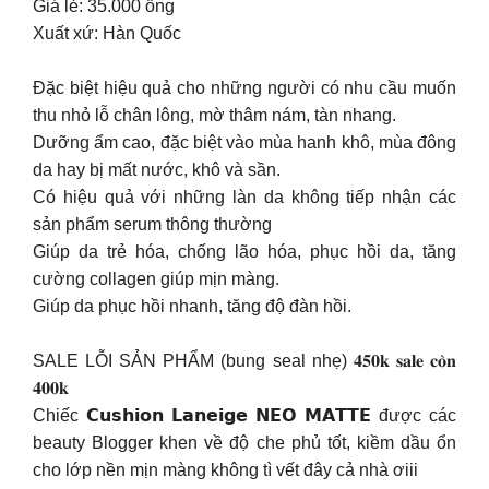
Giá lẻ: 35.000 ống
Xuất xứ: Hàn Quốc
Đặc biệt hiệu quả cho những người có nhu cầu muốn
thu nhỏ lỗ chân lông, mờ thâm nám, tàn nhang.
Dưỡng ẩm cao, đặc biệt vào mùa hanh khô, mùa đông
da hay bị mất nước, khô và sần.
Có hiệu quả với những làn da không tiếp nhận các
sản phẩm serum thông thường
Giúp da trẻ hóa, chống lão hóa, phục hồi da, tăng
cường collagen giúp mịn màng.
Giúp da phục hồi nhanh, tăng độ đàn hồi.
SALE LỖI SẢN PHẨM (bung seal nhẹ) 𝟒𝟓𝟎𝐤 𝐬𝐚𝐥𝐞 𝐜𝐨̀𝐧
𝟒𝟎𝟎𝐤
Chiếc 𝗖𝘂𝘀𝗵𝗶𝗼𝗻 𝗟𝗮𝗻𝗲𝗶𝗴𝗲 𝗡𝗘𝗢 𝗠𝗔𝗧𝗧𝗘 được các
beauty Blogger khen về độ che phủ tốt, kiềm dầu ổn
cho lớp nền mịn màng không tì vết đây cả nhà ơiii