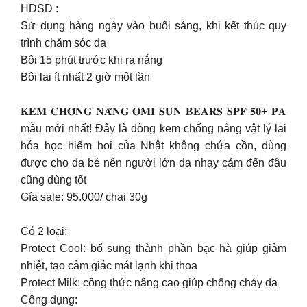
HDSD :
Sử dụng hàng ngày vào buổi sáng, khi kết thúc quy
trình chăm sóc da
Bôi 15 phút trước khi ra nắng
Bôi lại ít nhất 2 giờ một lần
𝐊𝐄𝐌 𝐂𝐇𝐎̂́𝐍𝐆 𝐍𝐀̆́𝐍𝐆 𝐎𝐌𝐈 𝐒𝐔𝐍 𝐁𝐄𝐀𝐑𝐒 𝐒𝐏𝐅 𝟓𝟎+ 𝐏𝐀
mẫu mới nhất! Đây là dòng kem chống nắng vật lý lai
hóa học hiếm hoi của Nhật không chứa cồn, dùng
được cho da bé nên người lớn da nhạy cảm đến đâu
cũng dùng tốt
Gía sale: 95.000/ chai 30g
Có 2 loại:
Protect Cool: bổ sung thành phần bạc hà giúp giảm
nhiệt, tạo cảm giác mát lạnh khi thoa
Protect Milk: công thức nâng cao giúp chống cháy da
Công dụng: