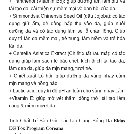
+ Panthenol (Vitamin B5): giúp dưỡng ẩm làm dịu và
tái tạo da, cải thiện sự mềm mại và đan hồi của da.
+ Simmondsia Chinensis Seed Oil (dầu Jojoba): có tác
dụng giữ ẩm, dễ dàng hấp thụ vào da, giúp nuôi
dưỡng da và có tác dụng làm se lỗ chân lông. Giúp
duy trì làn da mềm mại, trẻ trung, làm mềm và trẻ hóa
làn da.
+ Centella Asiatica Extract (Chiết xuất rau má): có tác
dụng giúp làm sạch tế bào chết, kích thích tái tạo da,
làm đẹp da, giúp da mịn màng, tươi trẻ.
+ Chiết xuất Lô hội: giúp dưỡng da vùng nhạy cảm
mịn màng và hồng hào.
+ Lactic acid: duy trì độ pH an toàn cho vùng nhạy cảm
+Vitamin E: giúp mờ vết thâm, đồng thời tái tạo làm
căng & mềm mượt da
Tinh Chất Tế Bào Gốc Tái Tạo Căng Bóng Da 𝐄𝐥𝐝𝐚𝐬
𝐄𝐆 𝐓𝐨𝐱 𝐏𝐫𝐨𝐠𝐫𝐚𝐦 𝐂𝐨𝐫𝐞𝐚𝐧𝐚