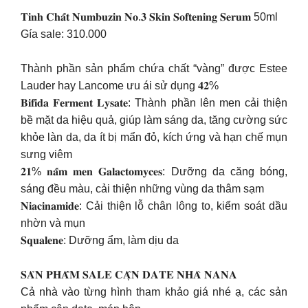
𝐓𝐢𝐧𝐡 𝐂𝐡𝐚̂́𝐭 𝐍𝐮𝐦𝐛𝐮𝐳𝐢𝐧 𝐍𝐨.𝟑 𝐒𝐤𝐢𝐧 𝐒𝐨𝐟𝐭𝐞𝐧𝐢𝐧𝐠 𝐒𝐞𝐫𝐮𝐦 50ml
Gía sale: 310.000
Thành phần sản phẩm chứa chất “vàng” được Estee
Lauder hay Lancome ưu ái sử dụng 𝟒𝟐%
𝐁𝐢𝐟𝐢𝐝𝐚 𝐅𝐞𝐫𝐦𝐞𝐧𝐭 𝐋𝐲𝐬𝐚𝐭𝐞: Thành phần lên men cải thiện
bề mặt da hiệu quả, giúp làm sáng da, tăng cường sức
khỏe làn da, da ít bị mẩn đỏ, kích ứng và hạn chế mụn
sưng viêm
𝟐𝟏% 𝐧𝐚̂́𝐦 𝐦𝐞𝐧 𝐆𝐚𝐥𝐚𝐜𝐭𝐨𝐦𝐲𝐜𝐞𝐬: Dưỡng da căng bóng,
sáng đều màu, cải thiện những vùng da thâm sạm
𝐍𝐢𝐚𝐜𝐢𝐧𝐚𝐦𝐢𝐝𝐞: Cải thiện lỗ chân lông to, kiểm soát dầu
nhờn và mụn
𝐒𝐪𝐮𝐚𝐥𝐞𝐧𝐞: Dưỡng ẩm, làm dịu da
𝐒𝐀̉𝐍 𝐏𝐇𝐀̂̉𝐌 𝐒𝐀𝐋𝐄 𝐂𝐀̣̂𝐍 𝐃𝐀𝐓𝐄 𝐍𝐇𝐀̀ 𝐍𝐀𝐍𝐀
Cả nhà vào từng hình tham khảo giá nhé ạ, các sản