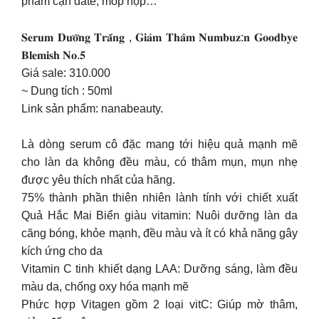
phẩm cận date, móp hộp…
𝐒𝐞𝐫𝐮𝐦 𝐃𝐮̛𝐨̛̃𝐧𝐠 𝐓𝐫𝐚̆́𝐧𝐠 , 𝐆𝐢𝐚̉𝐦 𝐓𝐡𝐚̂𝐦 𝐍𝐮𝐦𝐛𝐮𝐳:𝐧 𝐆𝐨𝐨𝐝𝐛𝐲𝐞
𝐁𝐥𝐞𝐦𝐢𝐬𝐡 𝐍𝐨.𝟓
Giá sale: 310.000
~ Dung tích : 50ml
Link sản phẩm: nanabeauty.
Là dòng serum cô đặc mang tới hiệu quả mạnh mẽ
cho làn da không đều màu, có thâm mụn, mụn nhẹ
được yêu thích nhất của hãng.
75% thành phần thiên nhiên lành tính với chiết xuất
Quả Hắc Mai Biển giàu vitamin: Nuôi dưỡng làn da
căng bóng, khỏe mạnh, đều màu và ít có khả năng gây
kích ứng cho da
Vitamin C tinh khiết dạng LAA: Dưỡng sáng, làm đều
màu da, chống oxy hóa mạnh mẽ
Phức hợp Vitagen gồm 2 loại vitC: Giúp mờ thâm,