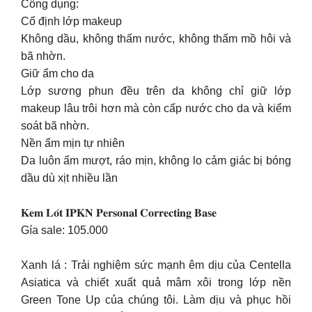
Công dụng:
Cố định lớp makeup
Không dầu, không thấm nước, không thấm mồ hôi và
bã nhờn.
Giữ ẩm cho da
Lớp sương phun đều trên da không chỉ giữ lớp
makeup lâu trôi hơn mà còn cấp nước cho da và kiểm
soát bã nhờn.
Nền ẩm mịn tự nhiên
Da luôn ẩm mượt, ráo mịn, không lo cảm giác bị bóng
dầu dù xịt nhiều lần
𝐊𝐞𝐦 𝐋𝐨́𝐭 𝐈𝐏𝐊𝐍 𝐏𝐞𝐫𝐬𝐨𝐧𝐚𝐥 𝐂𝐨𝐫𝐫𝐞𝐜𝐭𝐢𝐧𝐠 𝐁𝐚𝐬𝐞
Gía sale: 105.000
Xanh lá : Trải nghiệm sức mạnh êm dịu của Centella
Asiatica và chiết xuất quả mâm xôi trong lớp nền
Green Tone Up của chúng tôi. Làm dịu và phục hồi