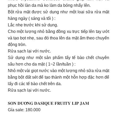
phục hồi làn da mà ko làm da bóng nhẩy lên.
Bột rửa mặt được sử dụng như một loại sữa rửa mặt
hàng ngày ( sáng và tối ) :
Lắc nhẹ trước khi sử dụng.
Cho một lượng nhỏ bằng đồng xu trực tiếp lên tay ướt
và tạo bọt nhẹ, sau đó thoa lên da mặt ẩm theo chuyển
động tròn.
Rửa sạch lại với nước.
Sử dụng như một sản phẩm tẩy tế bào chết chuyên
sâu hơn cho da mặt ( 1~2 lần/tuần ) :
Nhỏ một vài giọt nước vào một lượng nhỏ sữa rửa mặt
bằng bột đất sét để tạo thành một hỗn hợp đặc hơn để
lấy đi các tế bào chết trên da.
Rửa sạch lại với nước.
𝐒𝐎𝐍 𝐃𝐔̛𝐎̛̃𝐍𝐆 𝐃𝐀𝐒𝐈𝐐𝐔𝐄 𝐅𝐑𝐔𝐈𝐓𝐘 𝐋𝐈𝐏 𝐉𝐀𝐌
Gía sale: 180.000