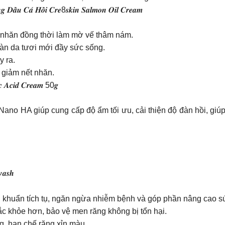
𝒏𝒈 𝑫𝒂̂̀𝒖 𝑪𝒂́ 𝑯𝒐̂̀𝒊 𝑪𝒓𝒆8𝒔𝒌𝒊𝒏 𝑺𝒂𝒍𝒎𝒐𝒏 𝑶𝒊𝒍 𝑪𝒓𝒆𝒂𝒎
 nhăn đồng thời làm mờ vế thâm nám.
làn da tươi mới đầy sức sống.
 ra.
giảm nết nhăn.
𝒊𝒄 𝑨𝒄𝒊𝒅 𝑪𝒓𝒆𝒂𝒎 50𝒈
no HA giúp cung cấp độ ẩm tối ưu, cải thiện độ đàn hồi, giúp
𝒘𝒂𝒔𝒉
i khuẩn tích tụ, ngăn ngừa nhiễm bệnh và góp phần nâng cao s
c khỏe hơn, bảo vệ men răng không bị tổn hại.
g, hạn chế răng xỉn màu.