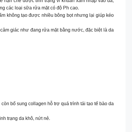
hế hạn chế được tình trạng vi khuẩn xâm nhập vào da,
ng các loại sữa rửa mặt có độ Ph cao.
ẩm không tạo được nhiều bông bọt nhưng lại giúp kéo
 cảm giác như đang rửa mặt bằng nước, đặc biệt là da
n bổ sung collagen hỗ trợ quá trình tái tạo tế bào da
nh trạng da khô, nứt nẻ.