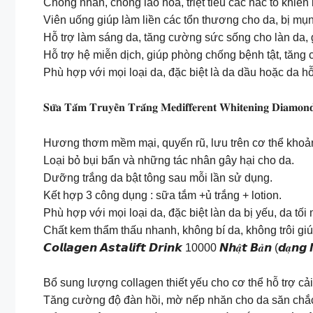
Chống nhăn, chống lão hóa, triệt tiêu các hắc tố khiế
Viên uống giúp làm liền các tổn thương cho da, bị mụ
Hỗ trợ làm sáng da, tăng cường sức sống cho làn da, 
Hỗ trợ hệ miễn dịch, giúp phòng chống bệnh tật, tăng
Phù hợp với mọi loại da, đặc biệt là da dầu hoặc da h
𝐒𝐮̛̃𝐚 𝐓𝐚̆́𝐦 𝐓𝐫𝐮𝐲𝐞̂̀𝐧 𝐓𝐫𝐚̆́𝐧𝐠 𝐌𝐞𝐝𝐢𝐟𝐟𝐞𝐫𝐞𝐧𝐭 𝐖𝐡𝐢𝐭𝐞𝐧𝐢𝐧𝐠 𝐃𝐢𝐚𝐦
Hương thơm mềm mại, quyến rũ, lưu trên cơ thể khoản
Loại bỏ bụi bẩn và những tác nhân gây hại cho da.
Dưỡng trắng da bật tông sau mỗi lần sử dụng.
Kết hợp 3 công dụng : sữa tắm +ủ trắng + lotion.
Phù hợp với mọi loại da, đặc biệt làn da bị yếu, da t
Chất kem thẩm thấu nhanh, không bí da, không trôi giú
𝘾𝙤𝙡𝙡𝙖𝙜𝙚𝙣 𝘼𝙨𝙩𝙖𝙡𝙞𝙛𝙩 𝘿𝙧𝙞𝙣𝙠 10000 𝙉𝙝𝒂̣̂𝙩 𝘽𝒂̉𝙣 (𝙙𝒂̣𝙣𝙜 𝙉
Bổ sung lượng collagen thiết yếu cho cơ thể hỗ trợ cải
Tăng cường độ đàn hồi, mờ nếp nhăn cho da săn chắ