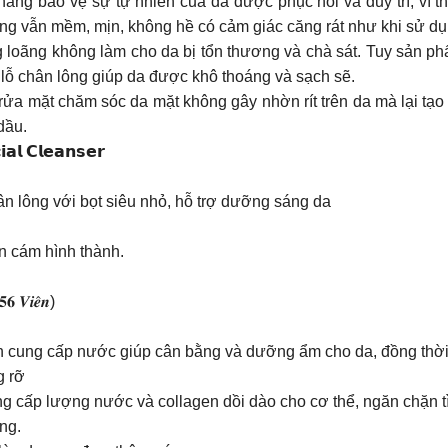
ng bảo vệ sự tự nhiên của da được phục hồi và duy trì, vì t
ưng vẫn mềm, mịn, không hề có cảm giác căng rát như khi sử dụ
 loãng không làm cho da bị tổn thương và chà sát. Tuy sản ph
lỗ chân lông giúp da được khô thoáng và sạch sẽ.
rửa mặt chăm sóc da mặt không gây nhờn rít trên da mà lại tạo
dầu.
𝗮𝗹 𝗖𝗹𝗲𝗮𝗻𝘀𝗲𝗿
hân lông với bọt siêu nhỏ, hỗ trợ dưỡng sáng da
ụn cám hình thành.
𝟓𝟔 𝑽𝒊𝒆̂𝒏)
cung cấp nước giúp cân bằng và dưỡng ẩm cho da, đồng thời cò
g rỡ
 cấp lượng nước và collagen dồi dào cho cơ thể, ngăn chặn tì
ng.