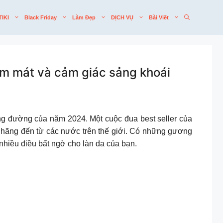
TIKI
Black Friday
Làm Đẹp
DỊCH VỤ
Bài Viết
m mát và cảm giác sảng khoái
ng đường của năm 2024. Một cuộc đua best seller của
 hãng đến từ các nước trên thế giới. Có những gương
iều điều bất ngờ cho làn da của bạn.