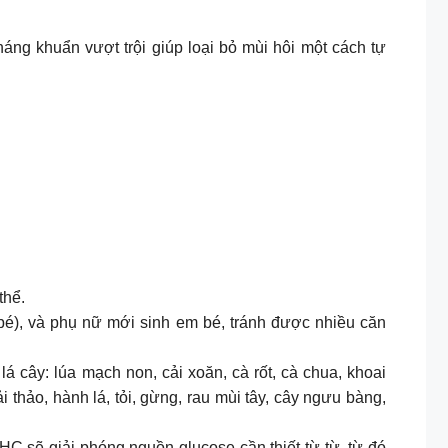
áng khuẩn vượt trội giúp loại bỏ mùi hôi một cách tự
thể.
bé), và phụ nữ mới sinh em bé, tránh được nhiều căn
 cây: lúa mạch non, cải xoăn, cà rốt, cà chua, khoai
cải thảo, hành lá, tỏi, gừng, rau mùi tây, cây ngưu bàng,
HC sẽ giải phóng nguồn glucose cần thiết từ từ, từ đó