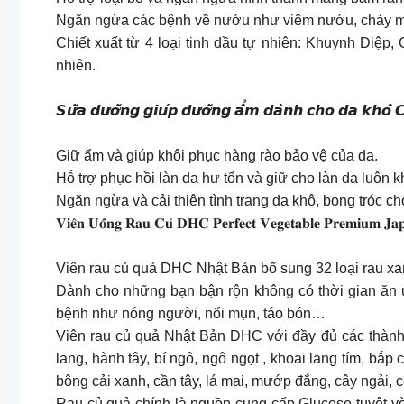
Ngăn ngừa các bệnh về nướu như viêm nướu, chảy
Chiết xuất từ 4 loại tinh dầu tự nhiên: Khuynh Diệp
nhiên.
𝙎𝙪̛̃𝙖 𝙙𝙪̛𝙤̛̃𝙣𝙜 𝙜𝙞𝙪́𝙥 𝙙𝙪̛𝙤̛̃𝙣𝙜 𝙖̂̉𝙢 𝙙𝙖̀𝙣𝙝 𝙘𝙝𝙤 𝙙𝙖 𝙠𝙝𝙤̂ 
Giữ ẩm và giúp khôi phục hàng rào bảo vệ của da.
Hỗ trợ phục hồi làn da hư tổn và giữ cho làn da luôn 
Ngăn ngừa và cải thiện tình trạng da khô, bong tróc c
𝐕𝐢𝐞̂𝐧 𝐔𝐨̂́𝐧𝐠 𝐑𝐚𝐮 𝐂𝐮̉ 𝐃𝐇𝐂 𝐏𝐞𝐫𝐟𝐞𝐜𝐭 𝐕𝐞𝐠𝐞𝐭𝐚𝐛𝐥𝐞 𝐏𝐫𝐞𝐦𝐢𝐮𝐦 𝐉𝐚𝐩
Viên rau củ quả DHC Nhật Bản bổ sung 32 loại rau xan
Dành cho những bạn bận rộn không có thời gian ăn u
bệnh như nóng người, nổi mụn, táo bón…
Viên rau củ quả Nhật Bản DHC với đầy đủ các thành p
lang, hành tây, bí ngô, ngô ngọt , khoai lang tím, bắp c
bông cải xanh, cần tây, lá mai, mướp đắng, cây ngải, c
Rau củ quả chính là nguồn cung cấp Glucose tuyệt vời