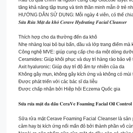
tăng khả năng tập trung và tinh thần minh mẫn ở trẻ nh
HƯỚNG DẪN SỬ DỤNG: Mỗi ngày 4 viên, có thể chia đề
𝑺𝒖̛̃𝒂 𝑹𝒖̛̉𝒂 𝑴𝒂̣̆𝒕 𝒅𝒂 𝒌𝒉𝒐̂ 𝑪𝒆𝒓𝒂𝒗𝒆 𝑯𝒚𝒅𝒓𝒂𝒕𝒊𝒏𝒈 𝑭𝒂𝒄𝒊𝒂𝒍 𝑪𝒍𝒆𝒂𝒏𝒔𝒆𝒓
Thích hợp cho da thường đến da khô
Nhẹ nhàng loại bỏ bụi bẩn, dầu và lớp trang điểm mà
Công nghệ MVE: giúp cung cấp cho da một dòng dưỡn
Ceramides: Giúp khôi phục và duy trì hàng rào bảo vệ 
Axit hyaluronic: Giúp duy trì độ ẩm tự nhiên của da
Không gây mụn, không gây kích ứng và không có mùi
Được phát triển với các bác sĩ da liễu
Được chấp nhận bởi Hiệp hội Eczema Quốc gia
𝐒𝐮̛̃𝐚 𝐫𝐮̛̉𝐚 𝐦𝐚̣̆𝐭 𝐝𝐚 𝐝𝐚̂̀𝐮 𝐂𝐞𝐫𝐚𝐕𝐞 𝐅𝐨𝐚𝐦𝐢𝐧𝐠 𝐅𝐚𝐜𝐢𝐚𝐥 𝐎𝐢𝐥 𝐂𝐨𝐧𝐭𝐫𝐨𝐥
Sữa rửa mặt Cerave Foaming Facial Cleanser là sản 
cảm hay bị kích ứng nổi mẩn đỏ bởi thành phần vô cù