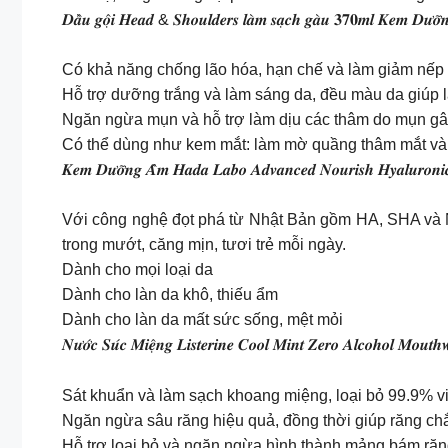
𝑫𝒂̂̀𝒖 𝒈𝒐̣̂𝒊 𝑯𝒆𝒂𝒅 & 𝑺𝒉𝒐𝒖𝒍𝒅𝒆𝒓𝒔 𝒍𝒂̀𝒎 𝒔𝒂̣𝒄𝒉 𝒈𝒂̀𝒖 𝟑𝟕𝟎𝒎𝒍 𝑲𝒆𝒎 𝑫𝒖̛𝒐̛̃
Có khả năng chống lão hóa, hạn chế và làm giảm nếp
Hỗ trợ dưỡng trắng và làm sáng da, đều màu da giúp 
Ngăn ngừa mụn và hỗ trợ làm dịu các thâm do mụn gây
Có thể dùng như kem mắt: làm mờ quầng thâm mắt và 
𝑲𝒆𝒎 𝑫𝒖̛𝒐̛̃𝒏𝒈 𝑨̂̉𝒎 𝑯𝒂𝒅𝒂 𝑳𝒂𝒃𝒐 𝑨𝒅𝒗𝒂𝒏𝒄𝒆𝒅 𝑵𝒐𝒖𝒓𝒊𝒔𝒉 𝑯𝒚𝒂𝒍𝒖𝒓𝒐𝒏
Với công nghệ đọt phá từ Nhật Bản gồm HA, SHA và Na
trong mướt, căng mịn, tươi trẻ mỗi ngày.
Dành cho mọi loại da
Dành cho làn da khô, thiếu ẩm
Dành cho làn da mất sức sống, mệt mỏi
𝑵𝒖̛𝒐̛́𝒄 𝑺𝒖́𝒄 𝑴𝒊𝒆̣̂𝒏𝒈 𝑳𝒊𝒔𝒕𝒆𝒓𝒊𝒏𝒆 𝑪𝒐𝒐𝒍 𝑴𝒊𝒏𝒕 𝒁𝒆𝒓𝒐 𝑨𝒍𝒄𝒐𝒉𝒐𝒍 𝑴𝒐𝒖𝒕𝒉
Sát khuẩn và làm sạch khoang miệng, loại bỏ 99.9% v
Ngăn ngừa sâu răng hiệu quả, đồng thời giúp răng chắ
Hỗ trợ loại bỏ và ngăn ngừa hình thành mảng bám răn