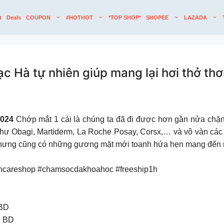
t
Deals
COUPON
#HOTHOT
*TOP SHOP*
SHOPEE
LAZADA
Hà tự nhiên giúp mang lại hơi thở thơ
̆𝒎 2024
Chớp mắt 1 cái là chúng ta đã đi được hơn gần nửa chặ
 như Obagi, Martiderm, La Roche Posay, Corsx,… và vô vàn các
hưng cũng có những gương mặt mới toanh hứa hẹn mang đến nh
incareshop #chamsocdakhoahoc #freeship1h
 BD
, BD