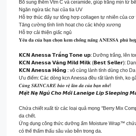
Bổ sung thêm Vtm C và ceramide, giúp trắng mịn từ bê
Ngăn ngừa tác hại của tia UV
Hỗ trợ thúc đấy sự tổng hợp collagen tự nhiên của cơ 
Tăng cường tính linh hoạt cho các khớp xương
Hỗ trợ cải thiện giấc ngủ
𝐘𝐞̂𝐮 𝐝𝐚 𝐜𝐮̉𝐚 𝐛𝐚̣𝐧 𝐜𝐡𝐨̣𝐧 𝐤𝐞𝐦 𝐜𝐡𝐨̂́𝐧𝐠 𝐧𝐚̆́𝐧𝐠 𝐀𝐍𝐄𝐒𝐒𝐀 𝐩𝐡𝐮̀ 𝐡𝐨̛̣𝐩 
𝗞𝗖𝗡 𝗔𝗻𝗲𝘀𝘀𝗮 𝗧𝗿𝗮̆́𝗻𝗴 𝗧𝗼𝗻𝗲 𝘂𝗽: Dưỡng trắng, lên
𝗞𝗖𝗡 𝗔𝗻𝗲𝘀𝘀𝗮 𝗩𝗮̀𝗻𝗴 𝗠𝗶𝗹𝗱 𝗠𝗶𝗹𝗸 (𝗕𝗲𝘀𝘁 𝗦𝗲𝗹
𝗞𝗖𝗡 𝗔𝗻𝗲𝘀𝘀𝗮 𝗛𝗼̂̀𝗻𝗴 : vô cùng lành tính dùng ch
Ưu điểm: Các dòng kcn Anessa đều rất lành tính, ko 
𝑪𝒖̀𝒏𝒈 𝑺𝑲𝑰𝑵𝑪𝑨𝑹𝑬 𝒃𝒂̉𝒐 𝒗𝒆̣̂ 𝒍𝒂̀𝒏 𝒅𝒂 𝒄𝒖̉𝒂 𝒃𝒂̣𝒏 𝒏𝒉𝒆́!
𝙈𝙖̣̆𝙩 𝙉𝙖̣ 𝙉𝙜𝙪̉ 𝘾𝙝𝙤 𝙈𝙤̂𝙞 𝙇𝙖𝙣𝙚𝙞𝙜𝙚 𝙇𝙞𝙥 𝙎𝙡𝙚𝙚𝙥𝙞𝙣𝙜 𝙈
Chứa chiết xuất từ các loại quả mọng “Berry Mix Com
da chết.
Ứng dụng công thức dưỡng ẩm Moisture Wrap™ chứa n
có thể thẩm thấu sâu vào bên trong da.