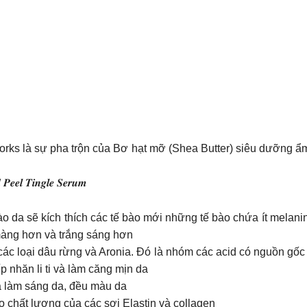
rks là sự pha trộn của Bơ hạt mỡ (Shea Butter) siêu dưỡng ẩ
 𝑷𝒆𝒆𝒍 𝑻𝒊𝒏𝒈𝒍𝒆 𝑺𝒆𝒓𝒖𝒎
 da sẽ kích thích các tế bào mới những tế bào chứa ít melanin 
 màng hơn và trắng sáng hơn
 loại dâu rừng và Aronia. Đó là nhóm các acid có nguồn gốc từ
p nhăn li ti và làm căng mịn da
da làm sáng da, đều màu da
o chất lượng của các sợi Elastin và collagen