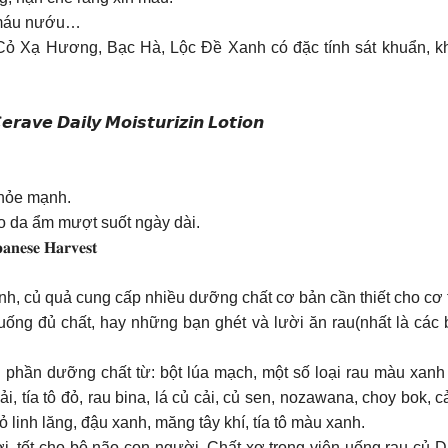
 máu nướu…
, Cỏ Xạ Hương, Bạc Hà, Lộc Đề Xanh có đặc tính sát khuẩn, kh
𝘾𝙚𝙧𝙖𝙫𝙚 𝘿𝙖𝙞𝙡𝙮 𝙈𝙤𝙞𝙨𝙩𝙪𝙧𝙞𝙯𝙞𝙣 𝙇𝙤𝙩𝙞𝙤𝙣
khỏe mạnh.
ho da ẩm mượt suốt ngày dài.
𝐚𝐧𝐞𝐬𝐞 𝐇𝐚𝐫𝐯𝐞𝐬𝐭
h, củ quả cung cấp nhiều dưỡng chất cơ bản cần thiết cho cơ 
ống đủ chất, hay những bạn ghét và lười ăn rau(nhất là các 
hần dưỡng chất từ: bột lúa mạch, một số loại rau màu xanh lá
ải, tía tô đỏ, rau bina, lá củ cải, củ sen, nozawana, choy bok, 
ỏ linh lăng, đậu xanh, măng tây khí, tía tô màu xanh.
, tốt cho bộ não con người. Chất xơ trong viên uống rau củ D