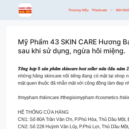
Skip
to
Thương Hiệu
*flashsale
Mới Nhấ
content
Mỹ Phẩm 43 SKIN CARE Hương Bạc 
sau khi sử dụng, ngừa hôi miệng.
𝑻𝒐̂̉𝒏𝒈 𝒉𝒐̛̣𝒑 8 𝒔𝒂̉𝒏 𝒑𝒉𝒂̂̉𝒎 𝒔𝒌𝒊𝒏𝒄𝒂𝒓𝒆 𝒃𝒆𝒔𝒕 𝒔𝒆𝒍𝒍𝒆𝒓 𝒏𝒖̛̉𝒂 đ𝒂̂̀𝒖 𝒏
những hãng skincare nổi tiếng đang có mặt tại shop
mặt quen thuộc đã nhẵn mặt với cộng đồng làm đẹp n
#mypham #skincare #thegioimypham #cosmetics #sk
HỆ THỐNG CỬA HÀNG
CN1: Số 80A Trần Văn Ơn, P.Phú Hòa, Thủ Dầu Một,
CN2: Số 228 Huỳnh Văn Lũy, P.Phú Lợi, Thủ Dầu Một