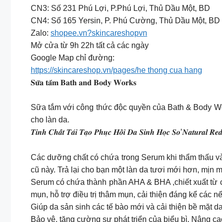
CN3: Số 231 Phú Lợi, P.Phú Lợi, Thủ Dầu Một, BD
CN4: Số 165 Yersin, P. Phú Cường, Thủ Dầu Một, BD
Zalo:
shopee.vn?skincareshopvn
Mở cửa từ 9h 22h tất cả các ngày
Google Map chỉ đường:
https://skincareshop.vn/pages/he thong cua hang
𝐒𝐮̛̃𝐚 𝐭𝐚̆́𝐦 𝐁𝐚𝐭𝐡 𝐚𝐧𝐝 𝐁𝐨𝐝𝐲 𝐖𝐨𝐫𝐤𝐬
Sữa tắm với công thức độc quyền của Bath & Body Wo
cho làn da.
𝑻𝒊𝒏𝒉 𝑪𝒉𝒂̂́𝒕 𝑻𝒂́𝒊 𝑻𝒂̣𝒐 𝑷𝒉𝒖̣𝒄 𝑯𝒐̂̀𝒊 𝑫𝒂 𝑺𝒊𝒏𝒉 𝑯𝒐̣𝒄 𝑺𝒐’𝑵𝒂𝒕𝒖𝒓𝒂𝒍 𝑹𝒆
Các dưỡng chất có chứa trong Serum khi thẩm thấu vào
cũ này. Trả lại cho bạn một làn da tươi mới hơn, mịn
Serum có chứa thành phần AHA & BHA ,chiết xuất từ các
mụn, hỗ trợ điều trị thâm mụn, cải thiện đáng kể các nế
Giúp da sản sinh các tế bào mới và cải thiện bề mặt 
Bảo vệ, tăng cường sự phát triển của biểu bì. Nâng ca