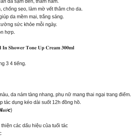
n làn da sạm đen, thâm nám.
n, chống sẹo, làm mờ vết thâm cho da.
giúp da mềm mại, trắng sáng.
 cường sức khỏe mỗi ngày.
ỗn hợp.
𝐨𝐧𝐝 𝐈𝐧 𝐒𝐡𝐨𝐰𝐞𝐫 𝐓𝐨𝐧𝐞 𝐔𝐩 𝐂𝐫𝐞𝐚𝐦 𝟑𝟎𝟎𝐦𝐥
g 3 4 tiếng.
ối màu, da nám tàng nhang, phụ nữ mang thai ngại trang điểm.
p tác dụng kéo dài suốt 12h đồng hồ.
̛𝒐̛́𝙘)
 thiện các dấu hiệu của tuổi tác
c