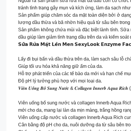
Ngoài ra sản phẩm sữa rửa mặt da dầu còn có chức nă
tránh tình trạng gây mụn và kích ứng, làm da sạch nh
Sản phẩm giúp chăm sóc da mặt toàn diện bởi ở dạng
lượng dầu thừa và bã nhờn hiệu quả từ sâu bên trong 
Sản phẩm không chứa mùi và đặc biệt lành tính. Sữa 
dầu giúp làm giảm tình trạng dầu trên da và kiểm soát 
𝗦𝘂̛̃𝗮 𝗥𝘂̛̉𝗮 𝗠𝗮̣̆𝘁 𝗟𝗲̂𝗻 𝗠𝗲𝗻 𝗦𝗲𝘅𝘆𝗟𝗼𝗼𝗸 𝗘𝗻𝘇𝘆𝗺𝗲 𝗙𝗮𝗰
Lấy đi bụi bẩn và dầu thừa trên da, làm sạch sâu lỗ c
Giúp tối ưu hóa khả năng giữ ẩm của da.
Hỗ trợ phát triển của các tế bào da mới và hạn chế m
Độ pH lý tưởng phù hợp với mọi loại da.
𝑽𝒊𝒆̂𝒏 𝑼𝒐̂́𝒏𝒈 𝑩𝒐̂̉ 𝑺𝒖𝒏𝒈 𝑵𝒖̛𝒐̛́𝒄 & 𝑪𝒐𝒍𝒍𝒂𝒈𝒆𝒏 𝑰𝒏𝒏𝒆𝒓𝒃 𝑨𝒒𝒖𝒂 𝑹𝒊𝒄𝒉 (
Viên uống bổ sung nước và collagen Innerb Aqua Rich 
mới cho da, mang lại làn da mịn màng, trắng hồng rạn
Viên uống cấp nước và collagen Innerb Aqua Rich cung
Cân bằng độ pH cho da, nuôi dưỡng da từ sâu bên tro