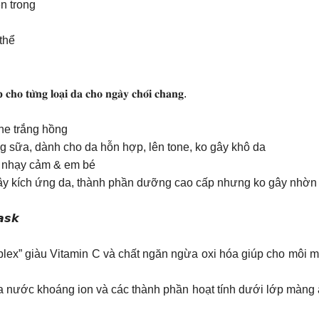
n trong
thể
𝐡𝐨 𝐭𝐮̛̀𝐧𝐠 𝐥𝐨𝐚̣𝐢 𝐝𝐚 𝐜𝐡𝐨 𝐧𝐠𝐚̀𝐲 𝐜𝐡𝐨́𝐢 𝐜𝐡𝐚𝐧𝐠.
 tone trắng hồng
𝗹𝗲𝗿): Dạng sữa, dành cho da hỗn hợp, lên tone, ko gây khô da
o Da nhạy cảm & em bé
gây kích ứng da, thành phần dưỡng cao cấp nhưng ko gây nhờn r
𝙖𝙨𝙠
plex” giàu Vitamin C và chất ngăn ngừa oxi hóa giúp cho môi m
ước khoáng ion và các thành phần hoạt tính dưới lớp màng ẩ