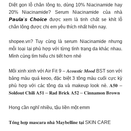
Diệt gọn lỗ chân lông to, dùng 10% Niacinamide hay
20% Niacinamide? Serum Niacinamide của nhà
𝙋𝙖𝙪𝙡𝙖’𝙨 𝘾𝙝𝙤𝙞𝙘𝙚 được xem là tinh chất se khít lỗ
chân lông được chị em yêu thích nhất hiện nay.
shopee.vn? Tuy cùng là serum Niacinamide nhưng
mỗi loại lại phù hợp với từng tình trạng da khác nhau.
Mình cùng tìm hiểu chi tiết hơn nhé
Môi xinh xinh với Air Fit 9 – 𝑨𝒄𝒐𝒖𝒔𝒕𝒊𝒄 𝑴𝒐𝒐𝒅 BST son với
bảng màu quá keoo, đặc biệt 3 tông màu cuối cực kỳ
phù hợp với các tông da và makeup look nè. 𝐀𝟓𝟎 –
𝐒𝐨𝐥𝐝𝐨𝐮𝐭 𝐂𝐡𝐢𝐥𝐢 𝐀𝟓𝟏 – 𝐑𝐚𝐝 𝐁𝐫𝐢𝐜𝐤 𝐀𝟓𝟐 – 𝐂𝐢𝐧𝐧𝐚𝐦𝐨𝐧 𝐁𝐫𝐨𝐰𝐧
Hong cần nghĩ nhiều, tậu liền một emm
𝐓𝐨̂̉𝐧𝐠 𝐡𝐨̛̣𝐩 𝐦𝐚𝐬𝐜𝐚𝐫𝐚 𝐧𝐡𝐚̀ 𝐌𝐚𝐲𝐛𝐞𝐥𝐥𝐢𝐧𝐞 𝐭𝐚̣𝐢 SKIN CARE