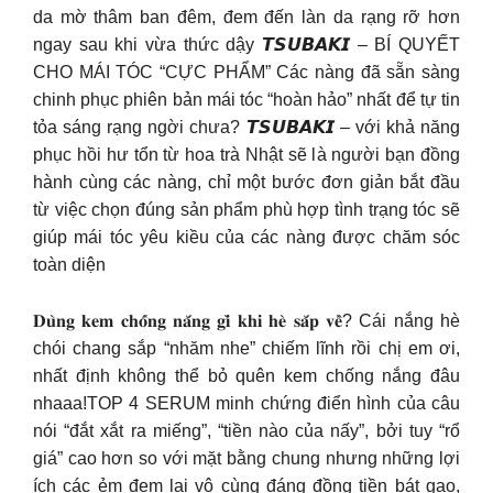
da mờ thâm ban đêm, đem đến làn da rạng rỡ hơn
ngay sau khi vừa thức dậy 𝙏𝙎𝙐𝘽𝘼𝙆𝙄 – BÍ QUYẾT
CHO MÁI TÓC “CỰC PHẨM” Các nàng đã sẵn sàng
chinh phục phiên bản mái tóc “hoàn hảo” nhất để tự tin
tỏa sáng rạng ngời chưa? 𝙏𝙎𝙐𝘽𝘼𝙆𝙄 – với khả năng
phục hồi hư tổn từ hoa trà Nhật sẽ là người bạn đồng
hành cùng các nàng, chỉ một bước đơn giản bắt đầu
từ việc chọn đúng sản phẩm phù hợp tình trạng tóc sẽ
giúp mái tóc yêu kiều của các nàng được chăm sóc
toàn diện
𝐃𝐮̀𝐧𝐠 𝐤𝐞𝐦 𝐜𝐡𝐨̂́𝐧𝐠 𝐧𝐚̆́𝐧𝐠 𝐠𝐢̀ 𝐤𝐡𝐢 𝐡𝐞̀ 𝐬𝐚̆́𝐩 𝐯𝐞̂̀? Cái nắng hè
chói chang sắp “nhăm nhe” chiếm lĩnh rồi chị em ơi,
nhất định không thể bỏ quên kem chống nắng đâu
nhaaa!TOP 4 SERUM minh chứng điển hình của câu
nói “đắt xắt ra miếng”, “tiền nào của nấy”, bởi tuy “rổ
giá” cao hơn so với mặt bằng chung nhưng những lợi
ích các ẻm đem lại vô cùng đáng đồng tiền bát gạo,