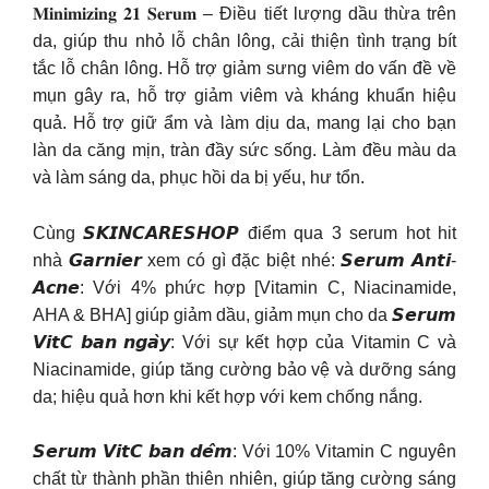
𝐌𝐢𝐧𝐢𝐦𝐢𝐳𝐢𝐧𝐠 𝟐𝟏 𝐒𝐞𝐫𝐮𝐦 – Điều tiết lượng dầu thừa trên
da, giúp thu nhỏ lỗ chân lông, cải thiện tình trạng bít
tắc lỗ chân lông. Hỗ trợ giảm sưng viêm do vấn đề về
mụn gây ra, hỗ trợ giảm viêm và kháng khuẩn hiệu
quả. Hỗ trợ giữ ẩm và làm dịu da, mang lại cho bạn
làn da căng mịn, tràn đầy sức sống. Làm đều màu da
và làm sáng da, phục hồi da bị yếu, hư tổn.
Cùng 𝙎𝙆𝙄𝙉𝘾𝘼𝙍𝙀𝙎𝙃𝙊𝙋 điểm qua 3 serum hot hit
nhà 𝙂𝙖𝙧𝙣𝙞𝙚𝙧 xem có gì đặc biệt nhé: 𝙎𝙚𝙧𝙪𝙢 𝘼𝙣𝙩𝙞-
𝘼𝙘𝙣𝙚: Với 4% phức hợp [Vitamin C, Niacinamide,
AHA & BHA] giúp giảm dầu, giảm mụn cho da 𝙎𝙚𝙧𝙪𝙢
𝙑𝙞𝙩𝘾 𝙗𝙖𝙣 𝙣𝙜𝙖̀𝙮: Với sự kết hợp của Vitamin C và
Niacinamide, giúp tăng cường bảo vệ và dưỡng sáng
da; hiệu quả hơn khi kết hợp với kem chống nắng.
𝙎𝙚𝙧𝙪𝙢 𝙑𝙞𝙩𝘾 𝙗𝙖𝙣 𝙙𝙚̂𝙢: Với 10% Vitamin C nguyên
chất từ thành phần thiên nhiên, giúp tăng cường sáng