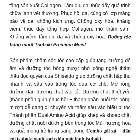
tăng sản xuất Collagen. Làm dịu da, thúc đẩy quá trình
chữa lành vết thương. Phục hồi da, củng cố lớp màng
bảo vệ da, chống kích ứng. Chống oxy hóa, kháng
viêm, thúc đẩy tổng hợp Collagen, mờ thâm sạm.
Kháng viêm, làm dịu da và chống oxy hóa. 𝘿𝙪̛𝙤̛̃𝙣𝙜 𝙩𝙤́𝙘
𝙗𝙤́𝙣𝙜 𝙢𝙪̛𝙤̛̣𝙩 𝙏𝙨𝙪𝙗𝙖𝙠𝙞 𝙋𝙧𝙚𝙢𝙞𝙪𝙢 𝙈𝙤𝙞𝙨𝙩
Sản phẩm chăm sóc tóc cao cấp giúp tăng cường độ
ẩm và dưỡng tóc bóng mượt nhờ công nghệ thẩm
thấu độc quyền của Shiseido giúp dưỡng chất hấp thu
nhanh và sâu vào trong tóc qua cơ chế: Mở rộng
đường dẫn dưỡng chất vào tóc Dưỡng chất thiết yếu
(thành phần giúp phục hồi + thành phần nuôi tóc bóng
mượt) dễ dàng di chuyển và thấm sâu vào biểu bì tóc
Thành phần Dual Amino Acid giúp khép và khoác chặt
dưỡng chất nuôi dưỡng bên trong tóc Mùi hương hoa
và quả mọng trẻ trung sang trọng 𝐂𝐨𝐦𝐛𝐨 𝐠𝐨̣̂𝐢 𝐱𝐚̉ – 𝐝𝐚̂̀𝐮
𝐠𝐨̣̂𝐢 𝐭𝐬𝐮𝐛𝐚𝐤𝐢 𝐱𝐚𝐧𝐡 𝐬𝐚̣𝐜𝐡 𝐝𝐚̂̀𝐮 𝐦𝐚́𝐭 𝐥𝐚̣𝐧𝐡 𝐭𝐬𝐮𝐛𝐚𝐤𝐢