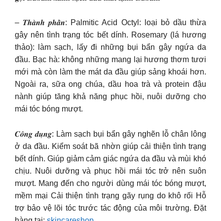
– 𝑻𝒉𝒂̀𝒏𝒉 𝒑𝒉𝒂̂̀𝒏: Palmitic Acid Octyl: loại bỏ dầu thừa
gây nên tình trạng tóc bết dính. Rosemary (lá hương
thảo): làm sạch, lấy đi những bụi bẩn gây ngứa da
đầu. Bạc hà: không những mang lại hương thơm tươi
mới mà còn làm the mát da đầu giúp sảng khoái hơn.
Ngoài ra, sữa ong chúa, dầu hoa trà và protein đậu
nành giúp tăng khả năng phục hồi, nuôi dưỡng cho
mái tóc bóng mượt.
𝑪𝒐̂𝒏𝒈 𝒅𝒖̣𝒏𝒈: Làm sạch bụi bẩn gây nghẽn lỗ chân lông
ở da đầu. Kiểm soát bã nhờn giúp cải thiện tình trạng
bết dính. Giúp giảm cảm giác ngứa da đầu và mùi khó
chịu. Nuôi dưỡng và phục hồi mái tóc trở nên suôn
mượt. Mang đến cho người dùng mái tóc bóng mượt,
mềm mại Cải thiện tình trạng gãy rụng do khô rối Hỗ
trợ bảo vệ lõi tóc trước tác động của môi trường. Đặt
hàng tại:
skincareshop