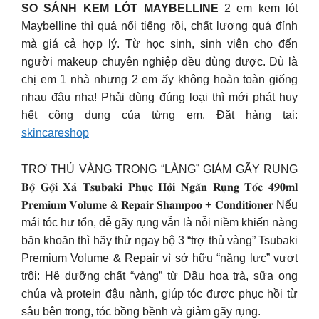
SO SÁNH KEM LÓT MAYBELLINE
2 em kem lót
Maybelline thì quá nổi tiếng rồi, chất lượng quá đỉnh
mà giá cả hợp lý. Từ học sinh, sinh viên cho đến
người makeup chuyên nghiệp đều dùng được. Dù là
chị em 1 nhà nhưng 2 em ấy không hoàn toàn giống
nhau đâu nha! Phải dùng đúng loại thì mới phát huy
hết công dụng của từng em. Đặt hàng tại:
skincareshop
TRỢ THỦ VÀNG TRONG “LÀNG” GIẢM GÃY RỤNG
𝐁𝐨̣̂ 𝐆𝐨̣̂𝐢 𝐗𝐚̉ 𝐓𝐬𝐮𝐛𝐚𝐤𝐢 𝐏𝐡𝐮̣𝐜 𝐇𝐨̂̀𝐢 𝐍𝐠𝐚̆𝐧 𝐑𝐮̣𝐧𝐠 𝐓𝐨́𝐜 𝟒𝟗𝟎𝐦𝐥
𝐏𝐫𝐞𝐦𝐢𝐮𝐦 𝐕𝐨𝐥𝐮𝐦𝐞 & 𝐑𝐞𝐩𝐚𝐢𝐫 𝐒𝐡𝐚𝐦𝐩𝐨𝐨 + 𝐂𝐨𝐧𝐝𝐢𝐭𝐢𝐨𝐧𝐞𝐫 Nếu
mái tóc hư tổn, dễ gãy rụng vẫn là nỗi niềm khiến nàng
băn khoăn thì hãy thử ngay bộ 3 “trợ thủ vàng” Tsubaki
Premium Volume & Repair vì sở hữu “năng lực” vượt
trội: Hệ dưỡng chất “vàng” từ Dầu hoa trà, sữa ong
chúa và protein đậu nành, giúp tóc được phục hồi từ
sâu bên trong, tóc bồng bềnh và giảm gãy rụng.