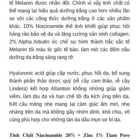
tố Melanin được nhân đôi. Chính vì vậy tinh chất có
thể mang lại hiệu quả dưỡng trắng cao hơn nhiều lần
so với các công thức dưỡng trắng ở các sản phẩm
khác. 10% Niacinamide thể tinh khiết giúp phục hồi
hàng rào bảo vệ da và tăng cường sản sinh collagen.
2% Alpha Arbutin ức chế sự hình thành hắc sắc tố
Melanin tối màu từ gốc tế bào, làm mờ các đốm nâu
dưỡng da trắng sáng rạng rỡ.
Hyaluronic acid giúp cấp nước, phục hồi da, bổ sung
thành phần thảo dược quý (rễ cây cam thảo, rễ cây
Lindera) kết hợp Allantoin không những giúp giảm
viêm, làm dịu da và hạn chế tối đa kích ứng trên da.
Kết cấu mỏng nhẹ mang lại cảm giác ẩm mịn, nhẹ
nhàng trên da mà không gây nhờn dính, khó chịu, vô
cùng phù hợp cho những làn da dầu mụn sợ bí da.
𝐓𝐢𝐧𝐡 𝐂𝐡𝐚̂́𝐭 𝐍𝐢𝐚𝐜𝐢𝐧𝐚𝐦𝐢𝐝𝐞 𝟐𝟎% + 𝐙𝐢𝐧𝐜 𝟏% 𝐓𝐢𝐚𝐦 𝐏𝐨𝐫𝐞