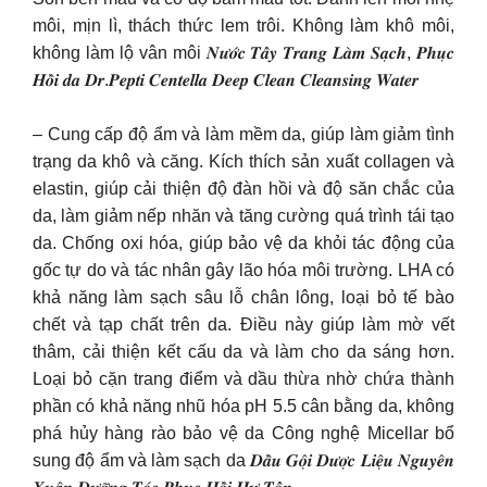
môi, mịn lì, thách thức lem trôi. Không làm khô môi,
không làm lộ vân môi 𝑵𝒖̛𝒐̛́𝒄 𝑻𝒂̂̉𝒚 𝑻𝒓𝒂𝒏𝒈 𝑳𝒂̀𝒎 𝑺𝒂̣𝒄𝒉, 𝑷𝒉𝒖̣𝒄
𝑯𝒐̂̀𝒊 𝒅𝒂 𝑫𝒓.𝑷𝒆𝒑𝒕𝒊 𝑪𝒆𝒏𝒕𝒆𝒍𝒍𝒂 𝑫𝒆𝒆𝒑 𝑪𝒍𝒆𝒂𝒏 𝑪𝒍𝒆𝒂𝒏𝒔𝒊𝒏𝒈 𝑾𝒂𝒕𝒆𝒓
– Cung cấp độ ẩm và làm mềm da, giúp làm giảm tình
trạng da khô và căng. Kích thích sản xuất collagen và
elastin, giúp cải thiện độ đàn hồi và độ săn chắc của
da, làm giảm nếp nhăn và tăng cường quá trình tái tạo
da. Chống oxi hóa, giúp bảo vệ da khỏi tác động của
gốc tự do và tác nhân gây lão hóa môi trường. LHA có
khả năng làm sạch sâu lỗ chân lông, loại bỏ tế bào
chết và tạp chất trên da. Điều này giúp làm mờ vết
thâm, cải thiện kết cấu da và làm cho da sáng hơn.
Loại bỏ cặn trang điểm và dầu thừa nhờ chứa thành
phần có khả năng nhũ hóa pH 5.5 cân bằng da, không
phá hủy hàng rào bảo vệ da Công nghệ Micellar bổ
sung độ ẩm và làm sạch da 𝑫𝒂̂̀𝒖 𝑮𝒐̣̂𝒊 𝑫𝒖̛𝒐̛̣𝒄 𝑳𝒊𝒆̣̂𝒖 𝑵𝒈𝒖𝒚𝒆̂𝒏