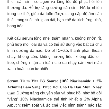
thích sản sinh collagen và tăng tốc độ phục hồi tổn
thương da. Hỗ trợ tăng cường sản sinh HA tự nhiên
trong cơ thể, giúp da luôn được cung cấp độ ẩm cần
thiết trong suốt thời gian dài, hạn chế da kích ứng, khô,
bong tróc.
Kết cấu serum lỏng nhẹ, thấm nhanh, không nhờn rít,
phù hợp mọi loại da và có thể sử dụng vào bất cứ chu
trình dưỡng da nào. Độ pH 5~6.5, thành phần thuần
chay, không cồn, không hương liệu, không dầu oil-
free, chứng nhận an toàn cho da nhạy cảm với màu
xanh hoàn toàn tự nhiên.
𝐒𝐞𝐫𝐮𝐦 𝐓𝐢𝐚’𝐦 𝐕𝐢𝐭𝐚 𝐁𝟑 𝐒𝐨𝐮𝐫𝐜𝐞 (𝟏𝟎% 𝐍𝐢𝐚𝐜𝐢𝐧𝐚𝐦𝐢𝐝𝐞 + 𝟐%
𝐀𝐫𝐛𝐮𝐭𝐢𝐧) 𝐋𝐚̀𝐦 𝐒𝐚́𝐧𝐠, 𝐏𝐡𝐮̣𝐜 𝐇𝐨̂̀𝐢 𝐂𝐡𝐨 𝐃𝐚 𝐃𝐚̂̀𝐮 𝐌𝐮̣𝐧, 𝐍𝐡𝐚̣𝐲
𝐂𝐚̉𝐦 Dưỡng trắng chuyên sâu và phục hồi nhờ bộ đôi
“vàng” 10% Niacinamide thể tinh khiết & 2% Alpha
Arbutin: kiểm soát và ức chế việc hình thành hắc sắc