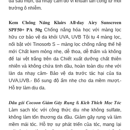
da sau mụn, da nhạy cảm do vi khuẩn tấn công từ môi
trường ô nhiễm.
𝐊𝐞𝐦 𝐂𝐡𝐨̂́𝐧𝐠 𝐍𝐚̆́𝐧𝐠 𝐊𝐥𝐚𝐢𝐫𝐬 𝐀𝐥𝐥-𝐝𝐚𝐲 𝐀𝐢𝐫𝐲 𝐒𝐮𝐧𝐬𝐜𝐫𝐞𝐞𝐧
𝐒𝐏𝐅𝟓𝟎+ 𝐏𝐀 𝟓𝟎𝐠 Chống nắng hóa học với màng lọc
hữu cơ bảo vệ da khỏi UVA, UVB Tội tụ 4 màng lọc,
nổi bật với Tinosorb S – màng lọc chống nắng thế hệ
mới Chất kem mỏng nhẹ, dễ thoa, dễ thấm và không
để lại vệt trắng trên da Chiết xuất dưỡng chất thiên
nhiên và không chứa tinh dầu, hoàn toàn dịu nhẹ với
làn da nhạy cảm- Bảo vệ da trước tác hại của tia
UVA,UVB.- Bổ sung độ ẩm nhẹ cho da mềm mượt.-
Hỗ trợ làm dịu da.
𝑫𝒂̂̀𝒖 𝒈𝒐̣̂𝒊 𝑪𝒐𝒄𝒐𝒐𝒏 𝑮𝒊𝒂̉𝒎 𝑮𝒂̃𝒚 𝑹𝒖̣𝒏𝒈 & 𝑲𝒊́𝒄𝒉 𝑻𝒉𝒊́𝒄𝒉 𝑴𝒐̣𝒄 𝑻𝒐́𝒄
Làm sạch tóc với công thức dịu nhẹ không sulfate,
không làm tổn thương da đầu. Giảm gãy rụng và làm
mềm mái tóc. Hỗ trợ sự phát triển của tóc, mang lại