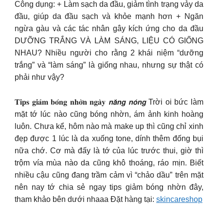
Công dụng: + Làm sạch da đầu, giảm tình trạng vảy da
đầu, giúp da đầu sạch và khỏe mạnh hơn + Ngăn
ngừa gàu và các tác nhân gây kích ứng cho da đầu
DƯỠNG TRẮNG VÀ LÀM SÁNG, LIỆU CÓ GIỐNG
NHAU? Nhiều người cho rằng 2 khái niệm “dưỡng
trắng” và “làm sáng” là giống nhau, nhưng sự thật có
phải như vậy?
𝐓𝐢𝐩𝐬 𝐠𝐢𝐚̉𝐦 𝐛𝐨́𝐧𝐠 𝐧𝐡𝐨̛̀𝐧 𝐧𝐠𝐚̀𝐲 𝙣𝙖̆́𝙣𝙜 𝙣𝙤́𝙣𝙜 Trời oi bức làm
mặt tớ lúc nào cũng bóng nhờn, ám ảnh kinh hoàng
luôn. Chưa kể, hôm nào mà make up thì cũng chỉ xinh
đẹp được 1 lúc là da xuống tone, dính thêm đống bụi
nữa chớ. Cơ mà đấy là tớ của lúc trước thui, giờ thì
trộm vía mùa nào da cũng khô thoáng, ráo mịn. Biết
nhiều cậu cũng đang trầm cảm vì “chảo dầu” trên mặt
nên nay tớ chia sẻ ngay tips giảm bóng nhờn đây,
tham khảo bên dưới nhaaa Đặt hàng tại:
skincareshop