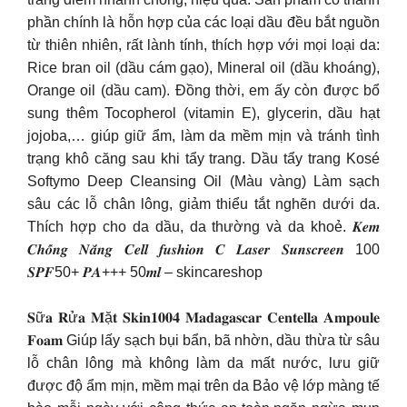
phần chính là hỗn hợp của các loại dầu đều bắt nguồn
từ thiên nhiên, rất lành tính, thích hợp với mọi loại da:
Rice bran oil (dầu cám gạo), Mineral oil (dầu khoáng),
Orange oil (dầu cam). Đồng thời, em ấy còn được bổ
sung thêm Tocopherol (vitamin E), glycerin, dầu hạt
jojoba,… giúp giữ ẩm, làm da mềm mịn và tránh tình
trạng khô căng sau khi tẩy trang. Dầu tẩy trang Kosé
Softymo Deep Cleansing Oil (Màu vàng) Làm sạch
sâu các lỗ chân lông, giảm thiểu tắt nghẽn dưới da.
Thích hợp cho da dầu, da thường và da khoẻ. 𝑲𝒆𝒎
𝑪𝒉𝒐̂́𝒏𝒈 𝑵𝒂̆́𝒏𝒈 𝑪𝒆𝒍𝒍 𝒇𝒖𝒔𝒉𝒊𝒐𝒏 𝑪 𝑳𝒂𝒔𝒆𝒓 𝑺𝒖𝒏𝒔𝒄𝒓𝒆𝒆𝒏 100
𝑺𝑷𝑭50+ 𝑷𝑨+++ 50𝒎𝒍 –
skincareshop
𝐒ữ𝐚 𝐑ử𝐚 𝐌ặ𝐭 𝐒𝐤𝐢𝐧𝟏𝟎𝟎𝟒 𝐌𝐚𝐝𝐚𝐠𝐚𝐬𝐜𝐚𝐫 𝐂𝐞𝐧𝐭𝐞𝐥𝐥𝐚 𝐀𝐦𝐩𝐨𝐮𝐥𝐞
𝐅𝐨𝐚𝐦 Giúp lấy sạch bụi bẩn, bã nhờn, dầu thừa từ sâu
lỗ chân lông mà không làm da mất nước, lưu giữ
được độ ẩm mịn, mềm mại trên da Bảo vệ lớp màng tế