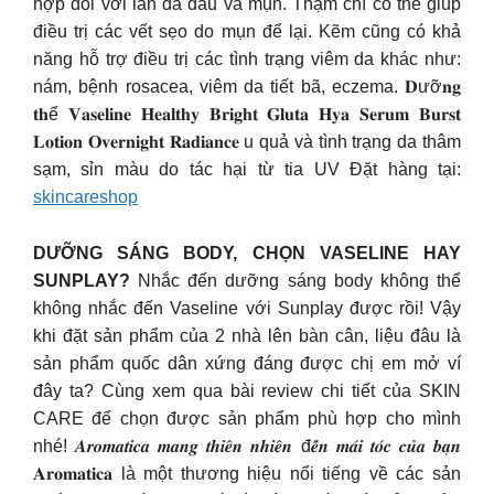
hợp đối với làn da dầu và mụn. Thậm chí có thể giúp
điều trị các vết sẹo do mụn để lại. Kẽm cũng có khả
năng hỗ trợ điều trị các tình trạng viêm da khác như:
nám, bệnh rosacea, viêm da tiết bã, eczema. 𝐃ưỡ𝐧𝐠
𝐭𝐡ể 𝐕𝐚𝐬𝐞𝐥𝐢𝐧𝐞 𝐇𝐞𝐚𝐥𝐭𝐡𝐲 𝐁𝐫𝐢𝐠𝐡𝐭 𝐆𝐥𝐮𝐭𝐚 𝐇𝐲𝐚 𝐒𝐞𝐫𝐮𝐦 𝐁𝐮𝐫𝐬𝐭
𝐋𝐨𝐭𝐢𝐨𝐧 𝐎𝐯𝐞𝐫𝐧𝐢𝐠𝐡𝐭 𝐑𝐚𝐝𝐢𝐚𝐧𝐜𝐞 u quả và tình trạng da thâm
sạm, sỉn màu do tác hại từ tia UV Đặt hàng tại:
skincareshop
DƯỠNG SÁNG BODY, CHỌN VASELINE HAY
SUNPLAY?
Nhắc đến dưỡng sáng body không thể
không nhắc đến Vaseline với Sunplay được rồi! Vậy
khi đặt sản phẩm của 2 nhà lên bàn cân, liệu đâu là
sản phẩm quốc dân xứng đáng được chị em mở ví
đây ta? Cùng xem qua bài review chi tiết của SKIN
CARE để chọn được sản phẩm phù hợp cho mình
nhé! 𝑨𝒓𝒐𝒎𝒂𝒕𝒊𝒄𝒂 𝒎𝒂𝒏𝒈 𝒕𝒉𝒊𝒆̂𝒏 𝒏𝒉𝒊𝒆̂𝒏 đ𝒆̂́𝒏 𝒎𝒂́𝒊 𝒕𝒐́𝒄 𝒄𝒖̉𝒂 𝒃𝒂̣𝒏
𝐀𝐫𝐨𝐦𝐚𝐭𝐢𝐜𝐚 là một thương hiệu nổi tiếng về các sản