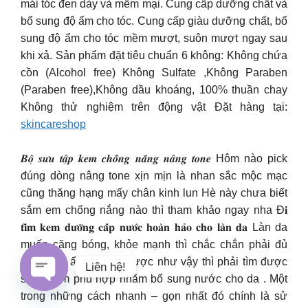
mái tóc đen dày và mềm mại. Cung cấp dưỡng chất và
bổ sung độ ẩm cho tóc. Cung cấp giàu dưỡng chất, bổ
sung độ ẩm cho tóc mềm mượt, suôn mượt ngay sau
khi xả. Sản phẩm đặt tiêu chuẩn 6 không: Không chứa
cồn (Alcohol free) Không Sulfate ,Không Paraben
(Paraben free),Không dầu khoáng, 100% thuần chay
Không thử nghiệm trên động vật Đặt hàng tại:
skincareshop
️
𝑩𝒐̣̂ 𝒔𝒖̛𝒖 𝒕𝒂̣̂𝒑 𝒌𝒆𝒎 𝒄𝒉𝒐̂́𝒏𝒈 𝒏𝒂̆́𝒏𝒈 𝒏𝒂̂𝒏𝒈 𝒕𝒐𝒏𝒆 Hôm nào pick
đúng dòng nâng tone xịn mịn là nhan sắc mộc mạc
cũng thăng hạng mấy chân kinh lun Hè này chưa biết
sắm em chống nắng nào thì tham khảo ngay nha Đ𝐢
𝐭𝐢̀𝐦 𝐤𝐞𝐦 𝐝𝐮̛𝐨̛̃𝐧𝐠 𝐜𝐚̂́𝐩 𝐧𝐮̛𝐨̛́𝐜 𝐡𝐨𝐚̀𝐧 𝐡𝐚̉𝐨 𝐜𝐡𝐨 𝐥𝐚̀𝐧 𝐝𝐚 Làn da
muốn căng bóng, khỏe mạnh thì chắc chắn phải đủ
nước, đủ ẩm. Mà để được như vậy thì phải tìm được
Liên hệ!
sản phẩm phù hợp nhằm bổ sung nước cho da . Một
trong những cách nhanh – gọn nhất đó chính là sử
Open