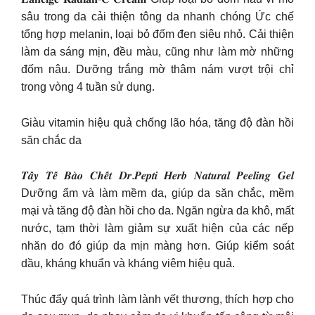
sâu trong da cải thiện tông da nhanh chóng Ức chế
tổng hợp melanin, loại bỏ đốm đen siêu nhỏ. Cải thiện
làm da sáng mịn, đều màu, cũng như làm mờ những
đốm nâu. Dưỡng trắng mờ thâm nám vượt trội chỉ
trong vòng 4 tuần sử dụng.
Giàu vitamin hiệu quả chống lão hóa, tăng độ đàn hồi
săn chắc da
𝑻𝒂̂̉𝒚 𝑻𝒆̂́ 𝑩𝒂̀𝒐 𝑪𝒉𝒆̂́𝒕 𝑫𝒓.𝑷𝒆𝒑𝒕𝒊 𝑯𝒆𝒓𝒃 𝑵𝒂𝒕𝒖𝒓𝒂𝒍 𝑷𝒆𝒆𝒍𝒊𝒏𝒈 𝑮𝒆𝒍
Dưỡng ẩm và làm mềm da, giúp da săn chắc, mềm
mại và tăng độ đàn hồi cho da. Ngăn ngừa da khô, mất
nước, tạm thời làm giảm sự xuất hiện của các nếp
nhăn do đó giúp da mịn màng hơn. Giúp kiểm soát
dầu, kháng khuẩn và kháng viêm hiệu quả.
Thúc đẩy quá trình làm lành vết thương, thích hợp cho