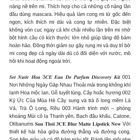
nặng nề trên mi. Thích hợp cho cả những cô nàng lần
đầu dùng mascara. Hiệu quả làm cong mi từ gốc đến
ngọn, kích thích mi dài và cong tự nhiên. Đặc biệt
không vón cục ngay cả khi chải nhiều lần trên mi nhờ
bột hình cầu có kích thước lớn nhỏ giúp tăng độ bám
hoàn hảo. Đồng thời giảm sự gãy rụng mi và duy trì bờ
mi cong đẹp cả ngày dài dù có đối diện với nước, mồ
hôi khi hoạt động ngoài trời.
𝑺𝒆𝒕 𝑵𝒖̛𝒐̛́𝒄 𝑯𝒐𝒂 3𝑪𝑬 𝑬𝒂𝒖 𝑫𝒆 𝑷𝒂𝒓𝒇𝒖𝒎 𝑫𝒊𝒔𝒄𝒐𝒗𝒆𝒓𝒚 𝑲𝒊𝒕 001
Nơi Những Ngày Gặp Nhau Thoải mái trong không khí
lạnh Hoa mộc lan, Gỗ tuyết tùng, Cây hoắc hương 002
Ký Ức Của Mùa Hè Cây sung và trà ô long mềm Lá
Vả, Trà Ô Long, Rêu 003 Hành trình mới – phóng
khoáng Mùi cỏ lạ Thanh yên, Bạch đậu khấu, Calone,
Olibanums 𝐒𝐨𝐧 𝐓𝐡𝐨̉𝐢 𝟑𝐂𝐄 𝐁𝐥𝐮𝐫 𝐌𝐚𝐭𝐭𝐞 𝐋𝐢𝐩𝐬𝐭𝐢𝐜𝐤 𝐍𝐞𝐰 Với
thiết kế hài hòa giữa đường thẳng và đường cong.
Son bền màu và có độ bám màu tốt. Đánh lên môi nhẹ