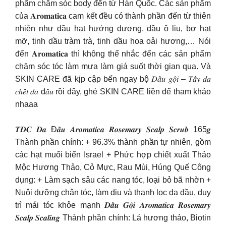
phẩm chăm sóc body đến từ Hàn Quốc. Các sản phẩm
của 𝐀𝐫𝐨𝐦𝐚𝐭𝐢𝐜𝐚 cam kết đều có thành phần đến từ thiên
nhiên như dầu hạt hướng dương, dầu ô liu, bơ hạt
mỡ, tinh dầu tràm trà, tinh dầu hoa oải hương,… Nói
đến 𝐀𝐫𝐨𝐦𝐚𝐭𝐢𝐜𝐚 thì không thể nhắc đến các sản phẩm
chăm sóc tóc làm mưa làm giá suốt thời gian qua. Và
SKIN CARE đã kịp cập bến ngay bộ 𝐷𝑎̂̀𝑢 𝑔𝑜̣̂𝑖 – 𝑇𝑎̂̉𝑦 𝑑𝑎
𝑐ℎ𝑒̂́𝑡 𝑑𝑎 đ𝑎̂̀𝑢 rồi đây, ghé SKIN CARE liền để tham khảo
nhaaa
𝑻𝑫𝑪 𝑫𝒂 Đ𝒂̂̀𝒖 𝑨𝒓𝒐𝒎𝒂𝒕𝒊𝒄𝒂 𝑹𝒐𝒔𝒆𝒎𝒂𝒓𝒚 𝑺𝒄𝒂𝒍𝒑 𝑺𝒄𝒓𝒖𝒃 165𝒈
Thành phần chính: + 96.3% thành phần tự nhiên, gồm
các hạt muối biển Israel + Phức hợp chiết xuất Thảo
Mộc Hương Thảo, Cỏ Mực, Rau Mùi, Húng Quế Công
dụng: + Làm sạch sâu các nang tóc, loại bỏ bã nhờn +
Nuôi dưỡng chân tóc, làm dịu và thanh lọc da đầu, duy
trì mái tóc khỏe mạnh 𝑫𝒂̂̀𝒖 𝑮𝒐̣̂𝒊 𝑨𝒓𝒐𝒎𝒂𝒕𝒊𝒄𝒂 𝑹𝒐𝒔𝒆𝒎𝒂𝒓𝒚
𝑺𝒄𝒂𝒍𝒑 𝑺𝒄𝒂𝒍𝒊𝒏𝒈 Thành phần chính: Lá hương thảo, Biotin