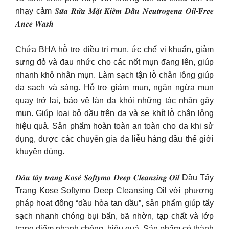
nhạy cảm 𝑺𝒖̛̃𝒂 𝑹𝒖̛̉𝒂 𝑴𝒂̣̆𝒕 𝑲𝒊𝒆̂̀𝒎 𝑫𝒂̂̀𝒖 𝑵𝒆𝒖𝒕𝒓𝒐𝒈𝒆𝒏𝒂 𝑶𝒊𝒍-𝐅𝒓𝒆𝒆
𝑨𝒏𝒄𝒆 𝑾𝒂𝒔𝒉
Chứa BHA hỗ trợ điều trị mụn, ức chế vi khuẩn, giảm
sưng đỏ và đau nhức cho các nốt mụn đang lên, giúp
nhanh khô nhân mụn. Làm sạch tận lỗ chân lông giúp
da sạch và sáng. Hỗ trợ giảm mụn, ngăn ngừa mụn
quay trở lại, bảo vệ làn da khỏi những tác nhân gây
mụn. Giúp loại bỏ dầu trên da và se khít lỗ chân lông
hiệu quả. Sản phẩm hoàn toàn an toàn cho da khi sử
dụng, được các chuyên gia da liễu hàng đầu thế giới
khuyên dùng.
𝑫𝒂̂̀𝒖 𝒕𝒂̂̉𝒚 𝒕𝒓𝒂𝒏𝒈 𝑲𝒐𝒔𝒆́ 𝑺𝒐𝒇𝒕𝒚𝒎𝒐 𝑫𝒆𝒆𝒑 𝑪𝒍𝒆𝒂𝒏𝒔𝒊𝒏𝒈 𝑶𝒊𝒍 Dầu Tẩy
Trang Kose Softymo Deep Cleansing Oil với phương
pháp hoạt động “dầu hòa tan dầu”, sản phẩm giúp tẩy
sạch nhanh chóng bụi bẩn, bã nhờn, tạp chất và lớp
trang điểm nhanh chóng, hiệu quả. Sản phẩm có thành