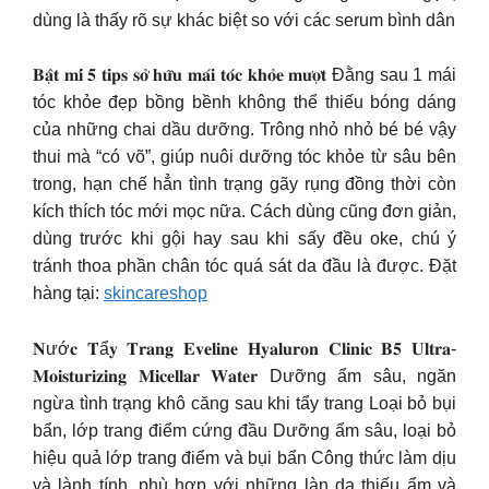
dùng là thấy rõ sự khác biệt so với các serum bình dân
𝐁𝐚̣̂𝐭 𝐦𝐢́ 𝟓 𝐭𝐢𝐩𝐬 𝐬𝐨̛̉ 𝐡𝐮̛̃𝐮 𝐦𝐚́𝐢 𝐭𝐨́𝐜 𝐤𝐡𝐨̉𝐞 𝐦𝐮̛𝐨̛̣𝐭 Đằng sau 1 mái
tóc khỏe đẹp bồng bềnh không thể thiếu bóng dáng
của những chai dầu dưỡng. Trông nhỏ nhỏ bé bé vậy
thui mà “có võ”, giúp nuôi dưỡng tóc khỏe từ sâu bên
trong, hạn chế hẳn tình trạng gãy rụng đồng thời còn
kích thích tóc mới mọc nữa. Cách dùng cũng đơn giản,
dùng trước khi gội hay sau khi sấy đều oke, chú ý
tránh thoa phần chân tóc quá sát da đầu là được. Đặt
hàng tại:
skincareshop
𝐍ướ𝐜 𝐓ẩ𝐲 𝐓𝐫𝐚𝐧𝐠 𝐄𝐯𝐞𝐥𝐢𝐧𝐞 𝐇𝐲𝐚𝐥𝐮𝐫𝐨𝐧 𝐂𝐥𝐢𝐧𝐢𝐜 𝐁𝟓 𝐔𝐥𝐭𝐫𝐚-
𝐌𝐨𝐢𝐬𝐭𝐮𝐫𝐢𝐳𝐢𝐧𝐠 𝐌𝐢𝐜𝐞𝐥𝐥𝐚𝐫 𝐖𝐚𝐭𝐞𝐫 Dưỡng ẩm sâu, ngăn
ngừa tình trạng khô căng sau khi tẩy trang Loại bỏ bụi
bẩn, lớp trang điểm cứng đầu Dưỡng ẩm sâu, loại bỏ
hiệu quả lớp trang điểm và bụi bẩn Công thức làm dịu
và lành tính, phù hợp với những làn da thiếu ẩm và