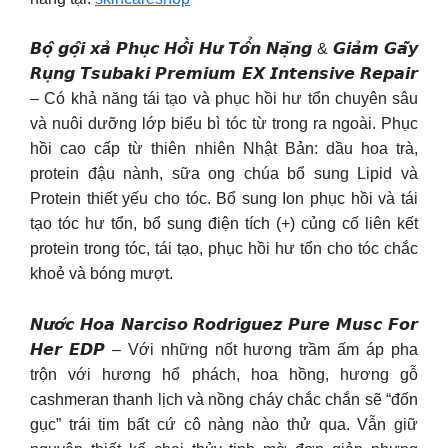
𝘽𝙤̣̂ 𝙜𝙤̣̂𝙞 𝙭𝙖̉ 𝙋𝙝𝙪̣𝙘 𝙃𝙤̂̀𝙞 𝙃𝙪̛ 𝙏𝙤̂̉𝙣 𝙉𝙖̣̆𝙣𝙜 & 𝙂𝙞𝙖̉𝙢 𝙂𝙖̃𝙮
𝙍𝙪̣𝙣𝙜 𝙏𝙨𝙪𝙗𝙖𝙠𝙞 𝙋𝙧𝙚𝙢𝙞𝙪𝙢 𝙀𝙓 𝙄𝙣𝙩𝙚𝙣𝙨𝙞𝙫𝙚 𝙍𝙚𝙥𝙖𝙞𝙧
– Có khả năng tái tạo và phục hồi hư tổn chuyên sâu
và nuôi dưỡng lớp biểu bì tóc từ trong ra ngoài. Phục
hồi cao cấp từ thiên nhiên Nhật Bản: dầu hoa trà,
protein đậu nành, sữa ong chúa bổ sung Lipid và
Protein thiết yếu cho tóc. Bổ sung Ion phục hồi và tái
tạo tóc hư tổn, bổ sung điện tích (+) củng cố liên kết
protein trong tóc, tái tạo, phục hồi hư tổn cho tóc chắc
khoẻ và bóng mượt.
𝙉𝙪̛𝙤̛́𝙘 𝙃𝙤𝙖 𝙉𝙖𝙧𝙘𝙞𝙨𝙤 𝙍𝙤𝙙𝙧𝙞𝙜𝙪𝙚𝙯 𝙋𝙪𝙧𝙚 𝙈𝙪𝙨𝙘 𝙁𝙤𝙧
𝙃𝙚𝙧 𝙀𝘿𝙋 – Với những nốt hương trầm ấm áp pha
trộn với hương hổ phách, hoa hồng, hương gỗ
cashmeran thanh lịch và nồng cháy chắc chắn sẽ “đốn
gục” trái tim bất cứ cô nàng nào thử qua. Vẫn giữ