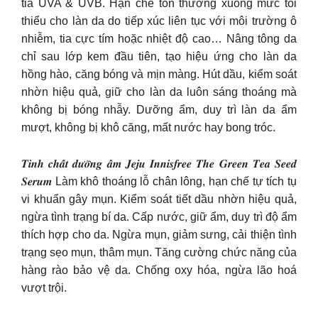
tia UVA & UVB. Hạn chế tổn thương xuống mức tối
thiểu cho làn da do tiếp xúc liên tục với môi trường ô
nhiễm, tia cực tím hoặc nhiệt độ cao… Nâng tông da
chỉ sau lớp kem đầu tiên, tạo hiệu ứng cho làn da
hồng hào, căng bóng và mịn màng. Hút dầu, kiểm soát
nhờn hiệu quả, giữ cho làn da luôn sáng thoáng mà
không bị bóng nhẫy. Dưỡng ẩm, duy trì làn da ẩm
mượt, không bị khô căng, mất nước hay bong tróc.
𝑻𝒊𝒏𝒉 𝒄𝒉𝒂̂́𝒕 𝒅𝒖̛𝒐̛̃𝒏𝒈 𝒂̂̉𝒎 𝑱𝒆𝒋𝒖 𝑰𝒏𝒏𝒊𝒔𝒇𝒓𝒆𝒆 𝑻𝒉𝒆 𝑮𝒓𝒆𝒆𝒏 𝑻𝒆𝒂 𝑺𝒆𝒆𝒅
𝑺𝒆𝒓𝒖𝒎 Làm khô thoáng lỗ chân lông, hạn chế tự tích tụ
vi khuẩn gây mụn. Kiểm soát tiết dầu nhờn hiệu quả,
ngừa tình trạng bí da. Cấp nước, giữ ẩm, duy trì độ ẩm
thích hợp cho da. Ngừa mụn, giảm sưng, cải thiện tình
trạng sẹo mụn, thâm mụn. Tăng cường chức năng của
hàng rào bảo vệ da. Chống oxy hóa, ngừa lão hoá
vượt trội.