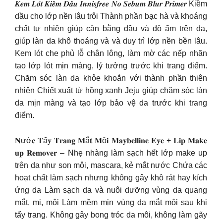
𝑲𝒆𝒎 𝑳𝒐́𝒕 𝑲𝒊𝒆̂̀𝒎 𝑫𝒂̂̀𝒖 𝑰𝒏𝒏𝒊𝒔𝒇𝒓𝒆𝒆 𝑵𝒐 𝑺𝒆𝒃𝒖𝒎 𝑩𝒍𝒖𝒓 𝑷𝒓𝒊𝒎𝒆𝒓 Kiềm
dầu cho lớp nền lâu trôi Thành phần bạc hà và khoáng
chất tự nhiên giúp cân bằng dầu và độ ẩm trên da,
giúp làn da khô thoáng và và duy trì lớp nền bền lâu.
Kem lót che phủ lỗ chân lông, làm mờ các nếp nhăn
tạo lớp lót mịn màng, lý tưởng trước khi trang điểm.
Chăm sóc làn da khỏe khoắn với thành phần thiên
nhiên Chiết xuất từ hồng xanh Jeju giúp chăm sóc làn
da mịn màng và tạo lớp bảo vệ da trước khi trang
điểm.
𝐍ướ𝐜 𝐓ẩ𝐲 𝐓𝐫𝐚𝐧𝐠 𝐌ắ𝐭 𝐌ô𝐢 𝐌𝐚𝐲𝐛𝐞𝐥𝐥𝐢𝐧𝐞 𝐄𝐲𝐞 + 𝐋𝐢𝐩 𝐌𝐚𝐤𝐞
𝐮𝐩 𝐑𝐞𝐦𝐨𝐯𝐞𝐫 – Nhẹ nhàng làm sạch hết lớp make up
trên da như son môi, mascara, kẻ mắt nước Chứa các
hoạt chất làm sạch nhưng không gây khô rát hay kích
ứng da Làm sạch da và nuôi dưỡng vùng da quang
mắt, mi, môi Làm mềm mịn vùng da mắt môi sau khi
tẩy trang. Không gây bong tróc da môi, không làm gãy