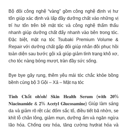
Bộ đôi công nghệ “vàng” gồm công nghệ định vị hư
tổn giúp xác định và lấp đầy dưỡng chất vào những vị
trí hư tổn trên bề mặt tóc và công nghệ thẩm thấu
nhanh giúp dưỡng chất đẩy nhanh vào bên trong tóc.
Đặc biệt, mặt nạ tóc Tsubaki Premium Volume &
Repair với dưỡng chất gấp đôi giúp nhân đôi phục hồi
toàn diện sau bước gội xả giúp giảm tình trạng khô xơ,
cho tóc nàng bóng mượt, tràn đầy sức sống.
Bye bye gãy rụng, thêm yêu mái tóc chắc khỏe bồng
bềnh cùng bộ 3 Gội – Xả – Mặt nạ tóc
𝐓𝐢𝐧𝐡 𝐂𝐡ấ𝐭 𝐨𝐡!𝐨𝐡! 𝐒𝐤𝐢𝐧 𝐇𝐞𝐚𝐥𝐭𝐡 𝐒𝐞𝐫𝐮𝐦 (𝐰𝐢𝐭𝐡 𝟐𝟎%
𝐍𝐢𝐚𝐜𝐢𝐧𝐚𝐦𝐢𝐝𝐞 & 𝟐% 𝐀𝐜𝐞𝐭𝐲𝐥 𝐆𝐥𝐮𝐜𝐨𝐬𝐚𝐦𝐢𝐧𝐞) Giúp làm sáng
da và giảm rõ rệt các đốm sắc tố, điều tiết bã nhờn, se
khít lỗ chân lông, giảm mụn, dưỡng ẩm và ngăn ngừa
lão hóa. Chống oxy hóa, tăng cường hydrat hóa và