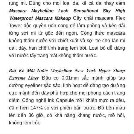
rụng mi. Dùng cho mọi loại da, kể cả da nhạy cảm
𝙈𝙖𝙨𝙘𝙖𝙧𝙖 𝙈𝙖𝙮𝙗𝙚𝙡𝙡𝙞𝙣𝙚 𝙇𝙖𝙨𝙝 𝙎𝙚𝙣𝙨𝙖𝙩𝙞𝙤𝙣𝙖𝙡 𝙎𝙠𝙮 𝙃𝙞𝙜𝙝
𝙒𝙖𝙩𝙚𝙧𝙥𝙧𝙤𝙤𝙛 𝙈𝙖𝙨𝙘𝙖𝙧𝙖 𝙈𝙖𝙠𝙚𝙪𝙥 Cây chải mascara Flex
Tower độc quyền uốn cong để làm phồng và kéo dài
từng sợi mi từ gốc đến ngọn. Công thức mascara
không thấm nước với chiết xuất và sợi tre cho làn mi
dài, dày, hạn chế tình trạng lem trôi. Loại bỏ dễ dàng
với nước tẩy trang mắt không thấm nước.
𝑩𝒖́𝒕 𝑲𝒆̉ 𝑴𝒂̆́𝒕 𝑵𝒖̛𝒐̛́𝒄 𝑴𝒂𝒚𝒃𝒆𝒍𝒍𝒊𝒏𝒆 𝑵𝒆𝒘 𝒀𝒐𝒓𝒌 𝑯𝒚𝒑𝒆𝒓 𝑺𝒉𝒂𝒓𝒑
𝑬𝒙𝒕𝒓𝒆𝒎𝒆 𝑳𝒊𝒏𝒆𝒓 Đầu cọ 0,01mm sắc mảnh giúp tạo
đường eyeliner sắc sảo, linh hoạt dễ dàng tạo đường
cực mảnh đến dày phù hợp cho mọi phong cách trang
điểm. Công nghệ Ink Capsule mới khiến mực ra đều,
đậm hơn 147% so với phiên bản trước. Độ bền màu
lên đến 36 giờ, có khả năng kháng nước, mồ hôi,
không lem trôi.