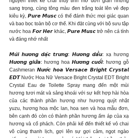
nguyên thiết kế chai thủy tinh mờ đơn giản nhưng
sang trọng, cùng tông màu đen trắng toát lên vẻ đẹp
kiêu kỳ, 𝙋𝙪𝙧𝙚 𝙈𝙪𝙨𝙘 có thể đánh thức mọi giác quan
và bao bọc toàn bộ cơ thể. Khi đặt cùng với bộ sưu tập
nước hoa 𝙁𝙤𝙧 𝙃𝙚𝙧 khác, 𝙋𝙪𝙧𝙚 𝙈𝙪𝙨𝙘 trở nên cá tính
và đáng nhớ nhất
𝙈𝙪̀𝙞 𝙝𝙪̛𝙤̛𝙣𝙜 𝙙𝙖̣̆𝙘 𝙩𝙧𝙪̛𝙣𝙜: 𝙃𝙪̛𝙤̛𝙣𝙜 𝙙𝙖̂̀𝙪: xạ hương
𝙃𝙪̛𝙤̛𝙣𝙜 𝙜𝙞𝙪̛̃𝙖: hương hoa 𝙃𝙪̛𝙤̛𝙣𝙜 𝙘𝙪𝙤̂́𝙞: hương gỗ
Cashmeran 𝙉𝙪̛𝙤̛́𝙘 𝙝𝙤𝙖 𝙑𝙚𝙧𝙨𝙖𝙘𝙚 𝘽𝙧𝙞𝙜𝙝𝙩 𝘾𝙧𝙮𝙨𝙩𝙖𝙡
𝙀𝘿𝙏 Nước Hoa Nữ Versace Bright Crystal EDT Bright
Crystal Eau de Toilette Spray mang đến một mùi
hương tươi mát và sảng khoái với sự kết hợp hài hòa
của các thành phần hương như hương quýt nhật
yuzu, hương hoa mộc lan, hoa sen và hoa mẫu đơn,
bên cạnh đó còn có thành phần hương ấm áp của xạ
hương và cổ phách. Còn phải kể đến thiết kế vỏ chai
vô cùng thanh lịch, gợi lên sự gợi cảm, ngọt ngào