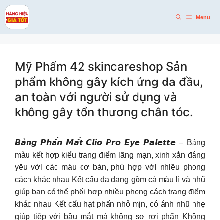
Skip
to
Menu
content
Mỹ Phẩm 42 skincareshop Sản
phẩm không gây kích ứng da đầu,
an toàn với người sử dụng và
không gây tổn thương chân tóc.
𝘽𝙖̉𝙣𝙜 𝙋𝙝𝙖̂́𝙣 𝙈𝙖̆́𝙩 𝘾𝙡𝙞𝙤 𝙋𝙧𝙤 𝙀𝙮𝙚 𝙋𝙖𝙡𝙚𝙩𝙩𝙚 – Bảng
màu kết hợp kiểu trang điểm lãng mạn, xinh xắn đáng
yêu với các màu cơ bản, phù hợp với nhiều phong
cách khác nhau Kết cấu đa dạng gồm cả màu lì và nhũ
giúp bạn có thể phối hợp nhiều phong cách trang điểm
khác nhau Kết cấu hạt phấn nhỏ mịn, có ánh nhũ nhẹ
giúp tiệp với bầu mắt mà không sợ rơi phấn Không