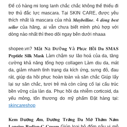
Để có hàng mi long lanh chắc chắc không thể thiếu đi
trợ thủ đắc lực mascara. Tại SKIN CARE, được yêu
thích nhất là mascara của nhà 𝑴𝒂𝒚𝒃𝒆𝒍𝒍𝒊𝒏𝒆. 4 𝒅𝒐̀𝒏𝒈 𝒃𝒆𝒔𝒕
𝒔𝒆𝒍𝒍𝒆𝒓 của hãng, ai vẫn chưa biết mình phù hợp với
dòng nào nhất thì theo dõi ngay bên dưới nhaaa
shopee.vn? 𝐌ặ𝐭 𝐍ạ 𝐃ưỡ𝐧𝐠 𝐕à 𝐏𝐡ụ𝐜 𝐇ồ𝐢 𝐃𝐚 𝐒𝐌𝐀𝐒
𝐏𝐞𝐩𝐭𝐢𝐝𝐞 𝐒𝐢𝐥𝐤 𝐌𝐚𝐬𝐤 Làm chậm sự lão hoá của da, tăng
cường khả năng tổng hợp collagen Làm dịu da, mát
da, giảm nhanh tình trạng da kích ứng, sưng đỏ, đau
rát, giúp da hồi phục hoàn toàn và săn chắc Giúp lấy
lại sự săn chắc, tươi trẻ mà còn củng cố lại cấu trúc
bền vững của làn da. Phục hồi da nhiễm corticoid, da
yếu mỏng, tổn thương do mỹ phẩm Đặt hàng tại:
skincareshop
𝐊𝐞𝐦 𝐃𝙪̛𝙤̛̃𝐧𝐠 𝘼̂̉𝐦, 𝐃𝙪̛𝙤̛̃𝐧𝐠 𝐓𝐫𝙖̆́𝐧𝐠 𝐃𝐚 𝐌𝙤̛̀ 𝐓𝐡𝙖̂𝐦 𝐍𝙖́𝐦
𝐋𝐚𝐧𝐞𝐢𝐠𝐞 𝐑𝐚𝐝𝐢𝐚𝐧-𝐂 𝐂𝐫𝐞𝐚𝐦 Giúp loại bỏ đốm nâu vi mô