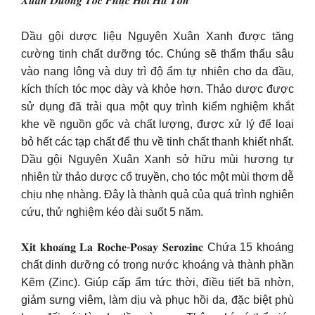
𝑿𝒖𝒂̂𝒏 𝑫𝒖̛𝒐̛̃𝒏𝒈 𝑻𝒐́𝒄 𝑷𝒉𝒖̣𝒄 𝑯𝒐̂̀𝒊 𝑯𝒖̛ 𝑻𝒐̂̉𝒏
Dầu gội dược liệu Nguyên Xuân Xanh được tăng
cường tinh chất dưỡng tóc. Chúng sẽ thẩm thấu sâu
vào nang lông và duy trì độ ẩm tự nhiên cho da đầu,
kích thích tóc mọc dày và khỏe hơn. Thảo dược được
sử dụng đã trải qua một quy trình kiểm nghiệm khắt
khe về nguồn gốc và chất lượng, được xử lý để loại
bỏ hết các tạp chất để thu về tinh chất thanh khiết nhất.
Dầu gội Nguyên Xuân Xanh sở hữu mùi hương tự
nhiên từ thảo dược cổ truyền, cho tóc một mùi thơm dễ
chịu nhẹ nhàng. Đây là thành quả của quá trình nghiên
cứu, thử nghiệm kéo dài suốt 5 năm.
𝐗𝐢̣𝐭 𝐤𝐡𝐨𝐚́𝐧𝐠 𝐋𝐚 𝐑𝐨𝐜𝐡𝐞-𝐏𝐨𝐬𝐚𝐲 𝐒𝐞𝐫𝐨𝐳𝐢𝐧𝐜 Chứa 15 khoáng
chất dinh dưỡng có trong nước khoáng và thành phần
Kẽm (Zinc). Giúp cấp ẩm tức thời, điều tiết bã nhờn,
giảm sưng viêm, làm dịu và phục hồi da, đặc biệt phù