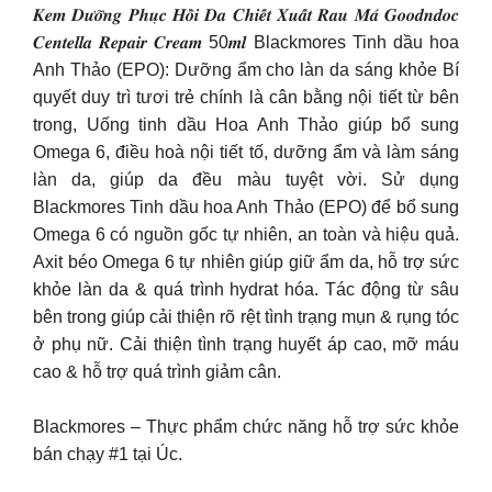
𝑲𝒆𝒎 𝑫𝒖̛𝒐̛̃𝒏𝒈 𝑷𝒉𝒖̣𝒄 𝑯𝒐̂̀𝒊 𝑫𝒂 𝑪𝒉𝒊𝒆̂́𝒕 𝑿𝒖𝒂̂́𝒕 𝑹𝒂𝒖 𝑴𝒂́ 𝑮𝒐𝒐𝒅𝒏𝒅𝒐𝒄
𝑪𝒆𝒏𝒕𝒆𝒍𝒍𝒂 𝑹𝒆𝒑𝒂𝒊𝒓 𝑪𝒓𝒆𝒂𝒎 50𝒎𝒍 Blackmores Tinh dầu hoa
Anh Thảo (EPO): Dưỡng ẩm cho làn da sáng khỏe Bí
quyết duy trì tươi trẻ chính là cân bằng nội tiết từ bên
trong, Uống tinh dầu Hoa Anh Thảo giúp bổ sung
Omega 6, điều hoà nội tiết tố, dưỡng ẩm và làm sáng
làn da, giúp da đều màu tuyệt vời. Sử dụng
Blackmores Tinh dầu hoa Anh Thảo (EPO) để bổ sung
Omega 6 có nguồn gốc tự nhiên, an toàn và hiệu quả.
Axit béo Omega 6 tự nhiên giúp giữ ẩm da, hỗ trợ sức
khỏe làn da & quá trình hydrat hóa. Tác động từ sâu
bên trong giúp cải thiện rõ rệt tình trạng mụn & rụng tóc
ở phụ nữ. Cải thiện tình trạng huyết áp cao, mỡ máu
cao & hỗ trợ quá trình giảm cân.
Blackmores – Thực phẩm chức năng hỗ trợ sức khỏe
bán chạy #1 tại Úc.