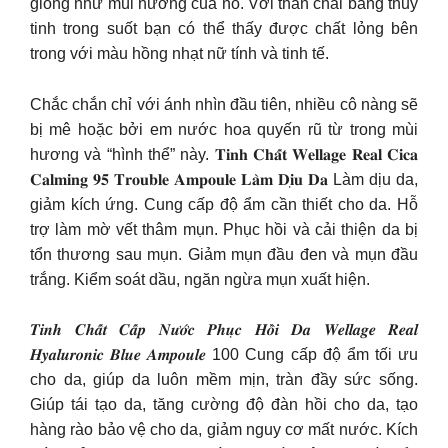
giống như mùi hương của nó. Với thân chai bằng thủy
tinh trong suốt bạn có thể thấy được chất lỏng bên
trong với màu hồng nhạt nữ tính và tinh tế.
Chắc chắn chỉ với ánh nhìn đầu tiên, nhiều cô nàng sẽ
bị mê hoặc bởi em nước hoa quyến rũ từ trong mùi
hương và “hình thể” này. 𝐓𝐢𝐧𝐡 𝐂𝐡𝐚̂́𝐭 𝐖𝐞𝐥𝐥𝐚𝐠𝐞 𝐑𝐞𝐚𝐥 𝐂𝐢𝐜𝐚
𝐂𝐚𝐥𝐦𝐢𝐧𝐠 𝟗𝟓 𝐓𝐫𝐨𝐮𝐛𝐥𝐞 𝐀𝐦𝐩𝐨𝐮𝐥𝐞 𝐋𝐚̀𝐦 𝐃𝐢̣𝐮 𝐃𝐚 Làm dịu da,
giảm kích ứng. Cung cấp độ ẩm cần thiết cho da. Hỗ
trợ làm mờ vết thâm mụn. Phục hồi và cải thiện da bị
tổn thương sau mụn. Giảm mụn đầu đen và mụn đầu
trắng. Kiểm soát dầu, ngăn ngừa mụn xuất hiện.
𝑻𝒊𝒏𝒉 𝑪𝒉𝒂̂́𝒕 𝑪𝒂̂́𝒑 𝑵𝒖̛𝒐̛́𝒄 𝑷𝒉𝒖̣𝒄 𝑯𝒐̂̀𝒊 𝑫𝒂 𝑾𝒆𝒍𝒍𝒂𝒈𝒆 𝑹𝒆𝒂𝒍
𝑯𝒚𝒂𝒍𝒖𝒓𝒐𝒏𝒊𝒄 𝑩𝒍𝒖𝒆 𝑨𝒎𝒑𝒐𝒖𝒍𝒆 100 Cung cấp độ ẩm tối ưu
cho da, giúp da luôn mềm mịn, tràn đầy sức sống.
Giúp tái tạo da, tăng cường độ đàn hồi cho da, tạo
hàng rào bảo vệ cho da, giảm nguy cơ mất nước. Kích