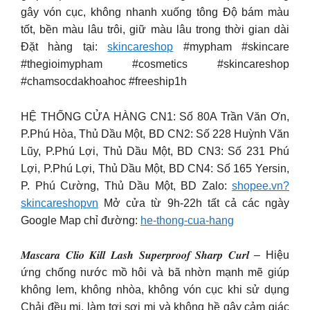
gây vón cục, không nhanh xuống tông Độ bám màu
tốt, bền màu lâu trôi, giữ màu lâu trong thời gian dài
Đặt hàng tại:
skincareshop
#mypham #skincare
#thegioimypham #cosmetics #skincareshop
#chamsocdakhoahoc #freeship1h
HỆ THỐNG CỬA HÀNG CN1: Số 80A Trần Văn Ơn,
P.Phú Hòa, Thủ Dầu Một, BD CN2: Số 228 Huỳnh Văn
Lũy, P.Phú Lợi, Thủ Dầu Một, BD CN3: Số 231 Phú
Lợi, P.Phú Lợi, Thủ Dầu Một, BD CN4: Số 165 Yersin,
P. Phú Cường, Thủ Dầu Một, BD Zalo:
shopee.vn?
skincareshopvn
Mở cửa từ 9h-22h tất cả các ngày
Google Map chỉ đường:
he-thong-cua-hang
𝑴𝒂𝒔𝒄𝒂𝒓𝒂 𝑪𝒍𝒊𝒐 𝑲𝒊𝒍𝒍 𝑳𝒂𝒔𝒉 𝑺𝒖𝒑𝒆𝒓𝒑𝒓𝒐𝒐𝒇 𝑺𝒉𝒂𝒓𝒑 𝑪𝒖𝒓𝒍 – Hiệu
ứng chống nước mồ hôi và bã nhờn mạnh mẽ giúp
không lem, không nhòa, không vón cục khi sử dụng
Chải đều mi, làm tơi sợi mi và không hề gây cảm giác