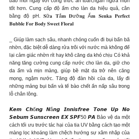
bào mỗi ngày với công thức an toàn,ngăn ngừa mụn
tốt hơn. Cung cấp độ ẩm cho làn da hiệu quả, cân
bằng độ pH. 𝐒ữ𝐚 𝐓ắ𝐦 𝐃ưỡ𝐧𝐠 Ẩ𝐦 𝐒𝐞𝐧𝐤𝐚 𝐏𝐞𝐫𝐟𝐞𝐜𝐭
𝐁𝐮𝐛𝐛𝐥𝐞 𝐅𝐨𝐫 𝐁𝐨𝐝𝐲 𝐒𝐰𝐞𝐞𝐭 𝐅𝐥𝐨𝐫𝐚𝐥
_ Giúp làm sạch sâu, nhanh chóng cuốn đi bụi bẩn bã
nhờn, đặc biệt dễ dàng rửa trôi với nước mà không để
lại cảm giác nhờn rít hay khô căng da khó chịu Có khả
năng tăng cường cung cấp nước cho làn da, giữ cho
da ẩm và mịn màng, giúp bề mặt da trở nên căng
mọng, ngậm nước. Tăng độ đàn hồi của da, lấy đi
những mảng bụi bẩn và tế bào chết ẩn nấp sâu trong
lỗ chân lông.
𝙆𝙚𝙢 𝘾𝙝ố𝙣𝙜 𝙉ắ𝙣𝙜 𝙄𝙣𝙣𝙞𝙨𝙛𝙧𝙚𝙚 𝙏𝙤𝙣𝙚 𝙐𝙥 𝙉𝙤
𝙎𝙚𝙗𝙪𝙢 𝙎𝙪𝙣𝙨𝙘𝙧𝙚𝙚𝙣 𝙀𝙓 𝙎𝙋𝙁50 𝙋𝘼 Bảo vệ da một
cách tối ưu trước tác hại của tia UV bằng cách tạo một
màng lọc khoáng làm chệch hướng sự xâm nhập của